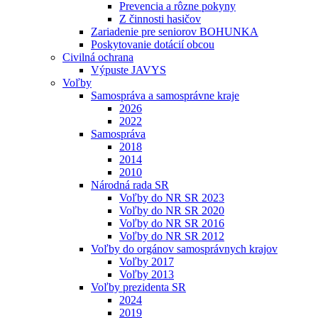
Prevencia a rôzne pokyny
Z činnosti hasičov
Zariadenie pre seniorov BOHUNKA
Poskytovanie dotácií obcou
Civilná ochrana
Výpuste JAVYS
Voľby
Samospráva a samosprávne kraje
2026
2022
Samospráva
2018
2014
2010
Národná rada SR
Voľby do NR SR 2023
Voľby do NR SR 2020
Voľby do NR SR 2016
Voľby do NR SR 2012
Voľby do orgánov samosprávnych krajov
Voľby 2017
Voľby 2013
Voľby prezidenta SR
2024
2019