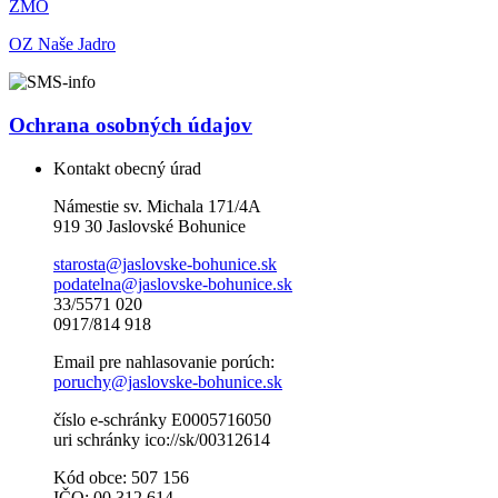
ZMO
OZ Naše Jadro
Ochrana osobných údajov
Kontakt obecný úrad
Námestie sv. Michala 171/4A
919 30 Jaslovské Bohunice
starosta@jaslovske-bohunice.sk
podatelna@jaslovske-bohunice.sk
33/5571 020
0917/814 918
Email pre nahlasovanie porúch:
poruchy@jaslovske-bohunice.sk
číslo e-schránky E0005716050
uri schránky ico://sk/00312614
Kód obce: 507 156
IČO: 00 312 614