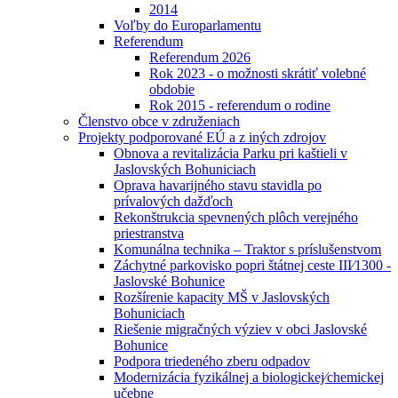
2014
Voľby do Europarlamentu
Referendum
Referendum 2026
Rok 2023 - o možnosti skrátiť volebné
obdobie
Rok 2015 - referendum o rodine
Členstvo obce v združeniach
Projekty podporované EÚ a z iných zdrojov
Obnova a revitalizácia Parku pri kaštieli v
Jaslovských Bohuniciach
Oprava havarijného stavu stavidla po
prívalových dažďoch
Rekonštrukcia spevnených plôch verejného
priestranstva
Komunálna technika – Traktor s príslušenstvom
Záchytné parkovisko popri štátnej ceste III⁄1300 -
Jaslovské Bohunice
Rozšírenie kapacity MŠ v Jaslovských
Bohuniciach
Riešenie migračných výziev v obci Jaslovské
Bohunice
Podpora triedeného zberu odpadov
Modernizácia fyzikálnej a biologickej⁄chemickej
učebne