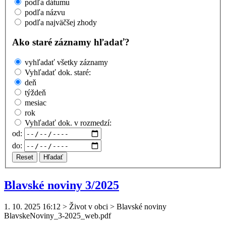
podľa dátumu
podľa názvu
podľa najväčšej zhody
Ako staré záznamy hľadať?
vyhľadať všetky záznamy
Vyhľadať dok. staré:
deň
týždeň
mesiac
rok
Vyhľadať dok. v rozmedzí:
od:
do:
Reset
Hľadať
Blavské noviny 3/2025
1. 10. 2025 16:12
>
Život v obci > Blavské noviny
Blavske
Noviny
_3-2025_web.pdf