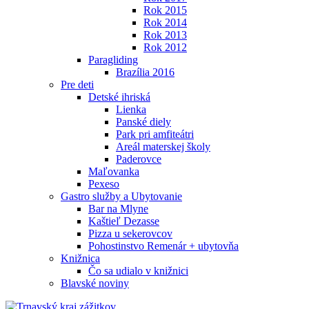
Rok 2015
Rok 2014
Rok 2013
Rok 2012
Paragliding
Brazília 2016
Pre deti
Detské ihriská
Lienka
Panské diely
Park pri amfiteátri
Areál materskej školy
Paderovce
Maľovanka
Pexeso
Gastro služby a Ubytovanie
Bar na Mlyne
Kaštieľ Dezasse
Pizza u sekerovcov
Pohostinstvo Remenár + ubytovňa
Knižnica
Čo sa udialo v knižnici
Blavské noviny