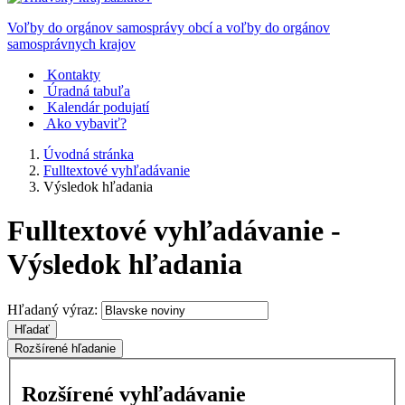
Voľby do orgánov samosprávy obcí a voľby do orgánov
samosprávnych krajov
Kontakty
Úradná tabuľa
Kalendár podujatí
Ako vybaviť?
Úvodná stránka
Fulltextové vyhľadávanie
Výsledok hľadania
Fulltextové vyhľadávanie -
Výsledok hľadania
Hľadaný výraz:
Hľadať
Rozšírené hľadanie
Rozšírené vyhľadávanie