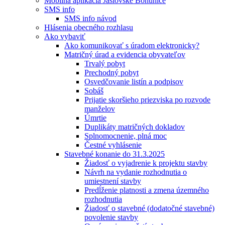
Mobilná aplikácia Jaslovské Bohunice
SMS info
SMS info návod
Hlásenia obecného rozhlasu
Ako vybaviť
Ako komunikovať s úradom elektronicky?
Matričný úrad a evidencia obyvateľov
Trvalý pobyt
Prechodný pobyt
Osvedčovanie listín a podpisov
Sobáš
Prijatie skoršieho priezviska po rozvode
manželov
Úmrtie
Duplikáty matričných dokladov
Splnomocnenie, plná moc
Čestné vyhlásenie
Stavebné konanie do 31.3.2025
Žiadosť o vyjadrenie k projektu stavby
Návrh na vydanie rozhodnutia o
umiestnení stavby
Predĺženie platnosti a zmena územného
rozhodnutia
Žiadosť o stavebné (dodatočné stavebné)
povolenie stavby