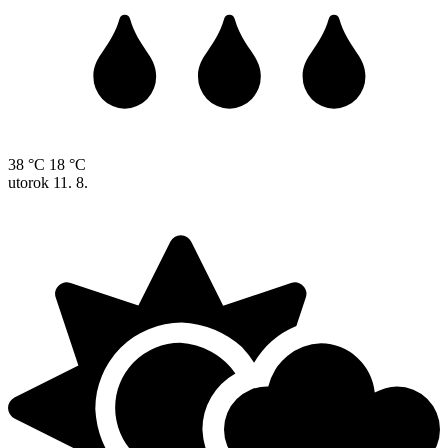
38 °C
18 °C
utorok
11. 8.