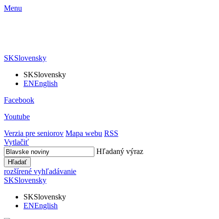
Menu
SK
Slovensky
SK
Slovensky
EN
English
Facebook
Youtube
Verzia pre seniorov
Mapa webu
RSS
Vytlačiť
Hľadaný výraz
Hľadať
rozšírené vyhľadávanie
SK
Slovensky
SK
Slovensky
EN
English