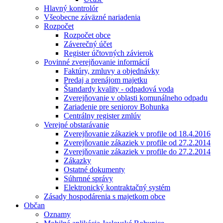
Hlavný kontrolór
Všeobecne záväzné nariadenia
Rozpočet
Rozpočet obce
Záverečný účet
Register účtovných závierok
Povinné zverejňovanie informácií
Faktúry, zmluvy a objednávky
Predaj a prenájom majetku
Štandardy kvality - odpadová voda
Zverejňovanie v oblasti komunálneho odpadu
Zariadenie pre seniorov Bohunka
Centrálny register zmlúv
Verejné obstarávanie
Zverejňovanie zákaziek v profile od 18.4.2016
Zverejňovanie zákaziek v profile od 27.2.2014
Zverejňovanie zákaziek v profile do 27.2.2014
Zákazky
Ostatné dokumenty
Súhrnné správy
Elektronický kontraktačný systém
Zásady hospodárenia s majetkom obce
Občan
Oznamy