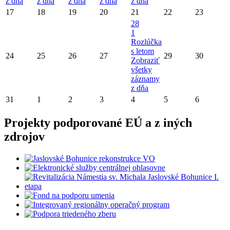
z dňa
z dňa
z dňa
z dňa
z dňa
17
18
19
20
21
22
23
28
1
Rozlúčka
s letom
24
25
26
27
29
30
Zobraziť
všetky
záznamy
z dňa
31
1
2
3
4
5
6
Projekty podporované EÚ a z iných
zdrojov