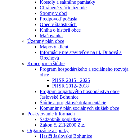
Kostoly a sakrálne pamiatky
Chránené vtáčie územie
Stromy v obci
Predpoveď počasia
Obec v štatistikách
Kniha o histórii obce
Maľovanka
Územný plán obce
Mapový klient
Informácie pre staviteľov na ul. Dubová a
Orechová
Koncepcie a štúdie
Program hospodárskeho a sociálneho rozvoja
obce
PHSR 2015 - 2025
PHSR 2012- 2018
Program odpadového hospodárstva obce
Jaslovské Bohunice
Štúdie a projektové dokumentácie
Komunitný plán sociálnych služieb obce
Poskytovanie informácií
Sadzobník poplatkov
Zákon č. 211⁄2000 Z.z.
Organizácie a spolky
Hasiči Jaslovské Bohunice