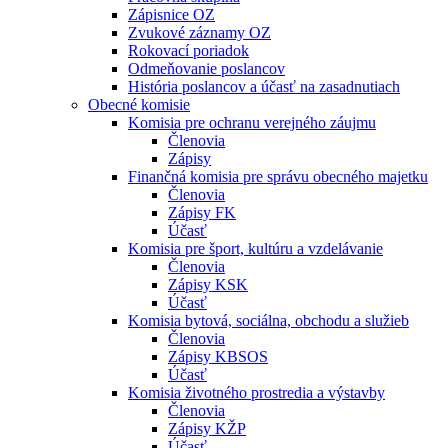
Zápisnice OZ
Zvukové záznamy OZ
Rokovací poriadok
Odmeňovanie poslancov
História poslancov a účasť na zasadnutiach
Obecné komisie
Komisia pre ochranu verejného záujmu
Členovia
Zápisy
Finančná komisia pre správu obecného majetku
Členovia
Zápisy FK
Účasť
Komisia pre šport, kultúru a vzdelávanie
Členovia
Zápisy KSK
Účasť
Komisia bytová, sociálna, obchodu a služieb
Členovia
Zápisy KBSOS
Účasť
Komisia životného prostredia a výstavby
Členovia
Zápisy KŽP
Účasť