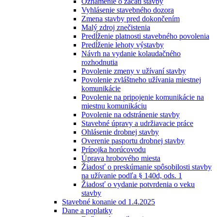
Oznámenie o začatí stavby
Vyhlásenie stavebného dozora
Zmena stavby pred dokončením
Malý zdroj znečistenia
Predĺženie platnosti stavebného povolenia
Predĺženie lehoty výstavby
Návrh na vydanie kolaudačného
rozhodnutia
Povolenie zmeny v užívaní stavby
Povolenie zvláštneho užívania miestnej
komunikácie
Povolenie na pripojenie komunikácie na
miestnu komunikáciu
Povolenie na odstránenie stavby
Stavebné úpravy a udržiavacie práce
Ohlásenie drobnej stavby
Overenie pasportu drobnej stavby
Prípojka horúcovodu
Úprava hrobového miesta
Žiadosť o preskúmanie spôsobilosti stavby
na užívanie podľa § 140d, ods. 1
Žiadosť o vydanie potvrdenia o veku
stavby
Stavebné konanie od 1.4.2025
Dane a poplatky