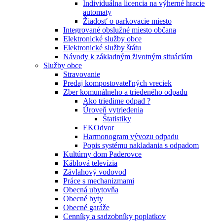
Individuálna licencia na výherné hracie
automaty
Žiadosť o parkovacie miesto
Integrované obslužné miesto občana
Elektronické služby obce
Elektronické služby štátu
Návody k základným životným situáciám
Služby obce
Stravovanie
Predaj kompostovateľných vreciek
Zber komunálneho a triedeného odpadu
Ako triedime odpad ?
Úroveň vytriedenia
Štatistiky
EKOdvor
Harmonogram vývozu odpadu
Popis systému nakladania s odpadom
Kultúrny dom Paderovce
Káblová televízia
Závlahový vodovod
Práce s mechanizmami
Obecná ubytovňa
Obecné byty
Obecné garáže
Cenníky a sadzobníky poplatkov