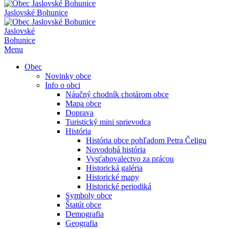
Jaslovské Bohunice
Jaslovské
Bohunice
Menu
Obec
Novinky obce
Info o obci
Náučný chodník chotárom obce
Mapa obce
Doprava
Turistický mini sprievodca
História
História obce pohľadom Petra Čeligu
Novodobá história
Vysťahovalectvo za prácou
Historická galéria
Historické mapy
Historické periodiká
Symboly obce
Štatút obce
Demografia
Geografia