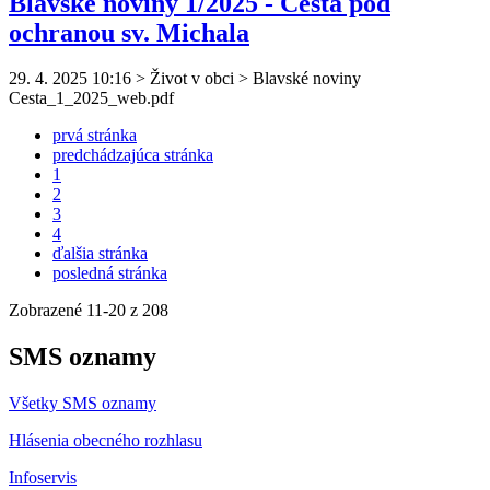
Blavské noviny 1/2025 - Cesta pod
ochranou sv. Michala
29. 4. 2025 10:16
>
Život v obci > Blavské noviny
Cesta_1_2025_web.pdf
prvá stránka
predchádzajúca stránka
1
2
3
4
ďalšia stránka
posledná stránka
Zobrazené
11
-
20
z 208
SMS oznamy
Všetky SMS oznamy
Hlásenia obecného rozhlasu
Infoservis