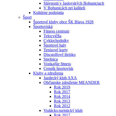
Slávnosti v Jaslovských Bohuniciach
V Bohunicách pri kaštieli
Kultúrne podujatia
Šport
Športové kluby obce ŠK Blava 1928
Športoviská
Fitness centrum
Telocvičňa
Cyklochodníky
Športové haly
Tenisové kurty
Discgolfové ihrisko
Strelnica
Vonkajšie fitness
Cenník športovísk
Kluby a združenia
Jazdecký klub AXA
Občianske združenie MEANDER
Rok 2019
Rok 2017
Rok 2014
Rok 2013
Rok 2012
Vodácko-turistický klub
Rok 2017