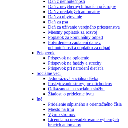
Daň z nehnuteľnosti
Daň z nevýherných hracích prístrojov
Daň z predajných automatov
Daň za ubytovanie
Daň za psa
Daň za užívanie verejného priestranstva
Miestny poplatok za rozvoj
Poplatok za komunálny odpad
Potvrdenie o zaplatení dane z
nehnuteľnosti a poplatku za odpad
Príspevok
Príspevok na oplotenie
Príspevok na fasády a strechy
Príspevok pri narodení dieťaťa
Sociálne veci
Jednorázová sociálna dávka
Poskytovanie stravy pre dôchodcov
Odkázanosť na sociálnu službu
Žiadosť o pridelenie bytu
Iné
Pridelenie súpisného a orientačného čísla
Miesto na trhu
Výrub stromov
Licencia na prevádzkovanie výherných
hracích automatov