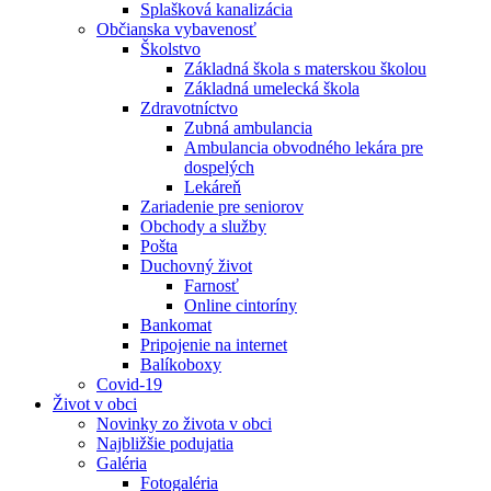
Splašková kanalizácia
Občianska vybavenosť
Školstvo
Základná škola s materskou školou
Základná umelecká škola
Zdravotníctvo
Zubná ambulancia
Ambulancia obvodného lekára pre
dospelých
Lekáreň
Zariadenie pre seniorov
Obchody a služby
Pošta
Duchovný život
Farnosť
Online cintoríny
Bankomat
Pripojenie na internet
Balíkoboxy
Covid-19
Život v obci
Novinky zo života v obci
Najbližšie podujatia
Galéria
Fotogaléria