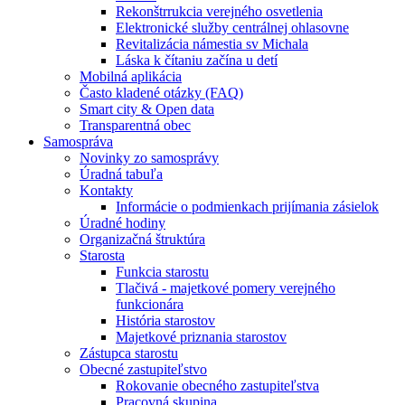
Rekonštrrukcia verejného osvetlenia
Elektronické služby centrálnej ohlasovne
Revitalizácia námestia sv Michala
Láska k čítaniu začína u detí
Mobilná aplikácia
Často kladené otázky (FAQ)
Smart city & Open data
Transparentná obec
Samospráva
Novinky zo samosprávy
Úradná tabuľa
Kontakty
Informácie o podmienkach prijímania zásielok
Úradné hodiny
Organizačná štruktúra
Starosta
Funkcia starostu
Tlačivá - majetkové pomery verejného
funkcionára
História starostov
Majetkové priznania starostov
Zástupca starostu
Obecné zastupiteľstvo
Rokovanie obecného zastupiteľstva
Pracovná skupina