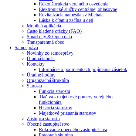
Rekonštrrukcia verejného osvetlenia
Elektronické služby centrálnej ohlasovne
Revitalizácia námestia sv Michala
Láska k čítaniu začína u detí
Mobilná aplikácia
Často kladené otázky (FAQ)
Smart city & Open data
Transparentná obec
Samospráva
Novinky zo samosprávy
Úradná tabuľa
Kontakty
Informácie o podmienkach prijímania zásielok
Úradné hodiny
Organizačná štruktúra
Starosta
Funkcia starostu
Tlačivá - majetkové pomery verejného
funkcionára
História starostov
Majetkové priznania starostov
Zástupca starostu
Obecné zastupiteľstvo
Rokovanie obecného zastupiteľstva
Pracovná skupina