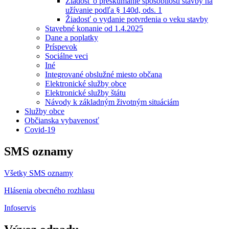
Žiadosť o preskúmanie spôsobilosti stavby na
užívanie podľa § 140d, ods. 1
Žiadosť o vydanie potvrdenia o veku stavby
Stavebné konanie od 1.4.2025
Dane a poplatky
Príspevok
Sociálne veci
Iné
Integrované obslužné miesto občana
Elektronické služby obce
Elektronické služby štátu
Návody k základným životným situáciám
Služby obce
Občianska vybavenosť
Covid-19
SMS oznamy
Všetky SMS oznamy
Hlásenia obecného rozhlasu
Infoservis