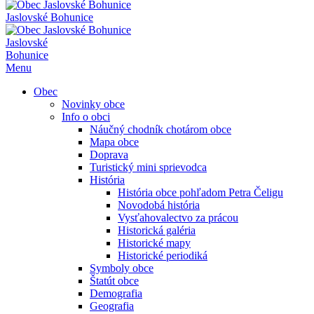
Jaslovské Bohunice
Jaslovské
Bohunice
Menu
Obec
Novinky obce
Info o obci
Náučný chodník chotárom obce
Mapa obce
Doprava
Turistický mini sprievodca
História
História obce pohľadom Petra Čeligu
Novodobá história
Vysťahovalectvo za prácou
Historická galéria
Historické mapy
Historické periodiká
Symboly obce
Štatút obce
Demografia
Geografia