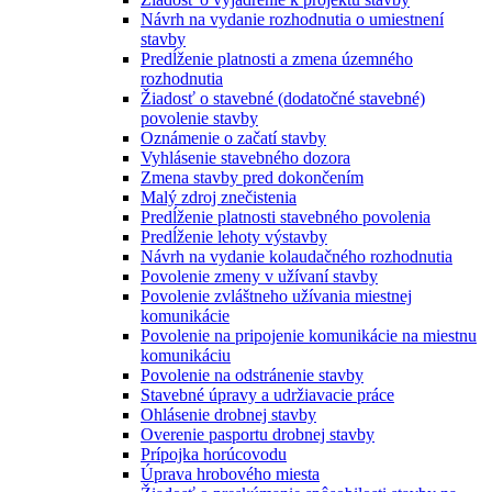
Návrh na vydanie rozhodnutia o umiestnení
stavby
Predĺženie platnosti a zmena územného
rozhodnutia
Žiadosť o stavebné (dodatočné stavebné)
povolenie stavby
Oznámenie o začatí stavby
Vyhlásenie stavebného dozora
Zmena stavby pred dokončením
Malý zdroj znečistenia
Predĺženie platnosti stavebného povolenia
Predĺženie lehoty výstavby
Návrh na vydanie kolaudačného rozhodnutia
Povolenie zmeny v užívaní stavby
Povolenie zvláštneho užívania miestnej
komunikácie
Povolenie na pripojenie komunikácie na miestnu
komunikáciu
Povolenie na odstránenie stavby
Stavebné úpravy a udržiavacie práce
Ohlásenie drobnej stavby
Overenie pasportu drobnej stavby
Prípojka horúcovodu
Úprava hrobového miesta