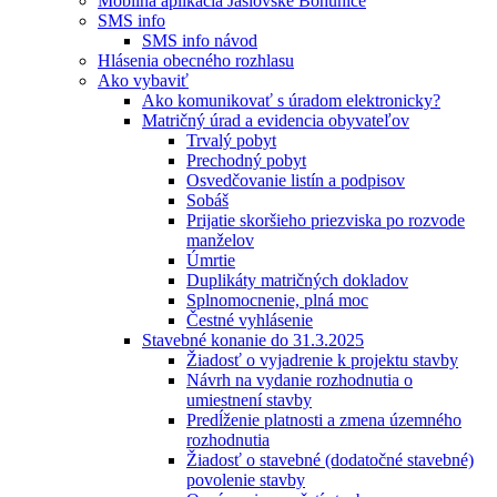
Mobilná aplikácia Jaslovské Bohunice
SMS info
SMS info návod
Hlásenia obecného rozhlasu
Ako vybaviť
Ako komunikovať s úradom elektronicky?
Matričný úrad a evidencia obyvateľov
Trvalý pobyt
Prechodný pobyt
Osvedčovanie listín a podpisov
Sobáš
Prijatie skoršieho priezviska po rozvode
manželov
Úmrtie
Duplikáty matričných dokladov
Splnomocnenie, plná moc
Čestné vyhlásenie
Stavebné konanie do 31.3.2025
Žiadosť o vyjadrenie k projektu stavby
Návrh na vydanie rozhodnutia o
umiestnení stavby
Predĺženie platnosti a zmena územného
rozhodnutia
Žiadosť o stavebné (dodatočné stavebné)
povolenie stavby