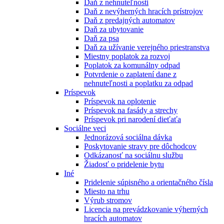
Daň z nehnuteľnosti
Daň z nevýherných hracích prístrojov
Daň z predajných automatov
Daň za ubytovanie
Daň za psa
Daň za užívanie verejného priestranstva
Miestny poplatok za rozvoj
Poplatok za komunálny odpad
Potvrdenie o zaplatení dane z
nehnuteľnosti a poplatku za odpad
Príspevok
Príspevok na oplotenie
Príspevok na fasády a strechy
Príspevok pri narodení dieťaťa
Sociálne veci
Jednorázová sociálna dávka
Poskytovanie stravy pre dôchodcov
Odkázanosť na sociálnu službu
Žiadosť o pridelenie bytu
Iné
Pridelenie súpisného a orientačného čísla
Miesto na trhu
Výrub stromov
Licencia na prevádzkovanie výherných
hracích automatov