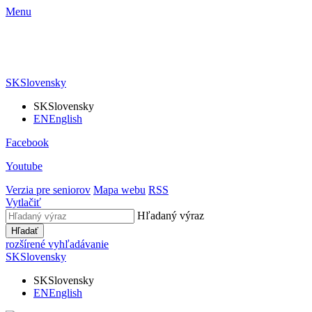
Menu
SK
Slovensky
SK
Slovensky
EN
English
Facebook
Youtube
Verzia pre seniorov
Mapa webu
RSS
Vytlačiť
Hľadaný výraz
Hľadať
rozšírené vyhľadávanie
SK
Slovensky
SK
Slovensky
EN
English