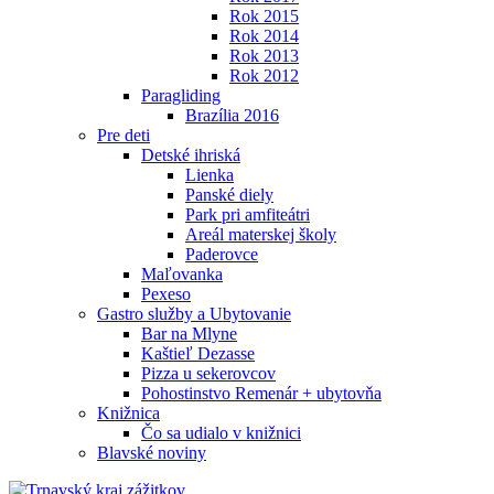
Rok 2015
Rok 2014
Rok 2013
Rok 2012
Paragliding
Brazília 2016
Pre deti
Detské ihriská
Lienka
Panské diely
Park pri amfiteátri
Areál materskej školy
Paderovce
Maľovanka
Pexeso
Gastro služby a Ubytovanie
Bar na Mlyne
Kaštieľ Dezasse
Pizza u sekerovcov
Pohostinstvo Remenár + ubytovňa
Knižnica
Čo sa udialo v knižnici
Blavské noviny