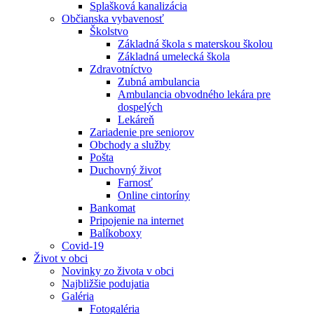
Splašková kanalizácia
Občianska vybavenosť
Školstvo
Základná škola s materskou školou
Základná umelecká škola
Zdravotníctvo
Zubná ambulancia
Ambulancia obvodného lekára pre
dospelých
Lekáreň
Zariadenie pre seniorov
Obchody a služby
Pošta
Duchovný život
Farnosť
Online cintoríny
Bankomat
Pripojenie na internet
Balíkoboxy
Covid-19
Život v obci
Novinky zo života v obci
Najbližšie podujatia
Galéria
Fotogaléria