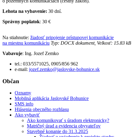
o pozemných komunikáciách (cestný zákon).
Lehota na vybavenie:
30 dní.
Správny poplatok
: 30 €
Na stiahnutie:
žiadosť pripojenie prístupovej komunikácie
na miestnu komunikáciu
Typ: DOCX dokument, Velkosť: 15.83 kB
Vabavuje
: Ing. Jozef Zemko
tel.: 033/5571025, 0905/856 962
e-mail:
jozef.zemko@jaslovske-bohunice.sk
Občan
Oznamy
Mobilná aplikácia Jaslovské Bohunice
SMS info
Hlásenia obecného rozhlasu
Ako vybaviť
Ako komunikovať s úradom elektronicky?
Matričný úrad a evidencia obyvateľov
Stavebné konanie do 31.3.2025
Žiadosť o vyjadrenie k projektu stavby