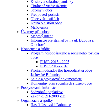
Kostoly a sakrálne pamiatky
Chránené vtáčie územie
Stromy v obci
Predpoveď počasia
Obec v štatistikách
Kniha o histórii obce
Maľovanka
Územný plán obce
Mapový klient
Informácie pre staviteľov na ul. Dubová a
Orechová
Koncepcie a štúdie
Program hospodárskeho a sociálneho rozvoja
obce
PHSR 2015 - 2025
PHSR 2012- 2018
Program odpadového hospodárstva obce
Jaslovské Bohunice
Štúdie a projektové dokumentácie
Komunitný plán sociálnych služieb obce
Poskytovanie informácií
Sadzobník poplatkov
Zákon č. 211⁄2000 Z.z.
Organizácie a spolky
Hasiči Jaslovské Bohunice