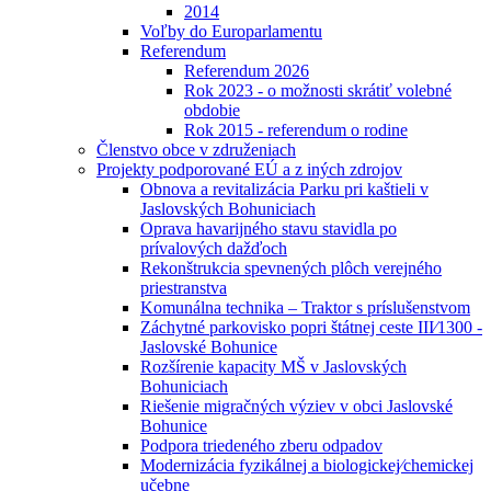
2014
Voľby do Europarlamentu
Referendum
Referendum 2026
Rok 2023 - o možnosti skrátiť volebné
obdobie
Rok 2015 - referendum o rodine
Členstvo obce v združeniach
Projekty podporované EÚ a z iných zdrojov
Obnova a revitalizácia Parku pri kaštieli v
Jaslovských Bohuniciach
Oprava havarijného stavu stavidla po
prívalových dažďoch
Rekonštrukcia spevnených plôch verejného
priestranstva
Komunálna technika – Traktor s príslušenstvom
Záchytné parkovisko popri štátnej ceste III⁄1300 -
Jaslovské Bohunice
Rozšírenie kapacity MŠ v Jaslovských
Bohuniciach
Riešenie migračných výziev v obci Jaslovské
Bohunice
Podpora triedeného zberu odpadov
Modernizácia fyzikálnej a biologickej⁄chemickej
učebne