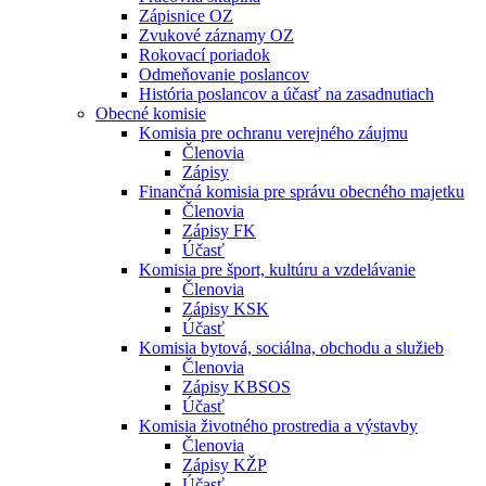
Zápisnice OZ
Zvukové záznamy OZ
Rokovací poriadok
Odmeňovanie poslancov
História poslancov a účasť na zasadnutiach
Obecné komisie
Komisia pre ochranu verejného záujmu
Členovia
Zápisy
Finančná komisia pre správu obecného majetku
Členovia
Zápisy FK
Účasť
Komisia pre šport, kultúru a vzdelávanie
Členovia
Zápisy KSK
Účasť
Komisia bytová, sociálna, obchodu a služieb
Členovia
Zápisy KBSOS
Účasť
Komisia životného prostredia a výstavby
Členovia
Zápisy KŽP
Účasť