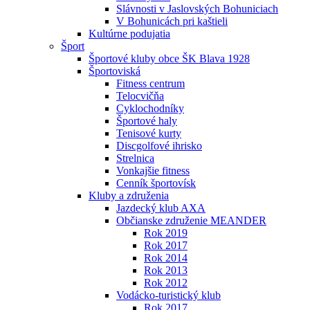
Slávnosti v Jaslovských Bohuniciach
V Bohunicách pri kaštieli
Kultúrne podujatia
Šport
Športové kluby obce ŠK Blava 1928
Športoviská
Fitness centrum
Telocvičňa
Cyklochodníky
Športové haly
Tenisové kurty
Discgolfové ihrisko
Strelnica
Vonkajšie fitness
Cenník športovísk
Kluby a združenia
Jazdecký klub AXA
Občianske združenie MEANDER
Rok 2019
Rok 2017
Rok 2014
Rok 2013
Rok 2012
Vodácko-turistický klub
Rok 2017