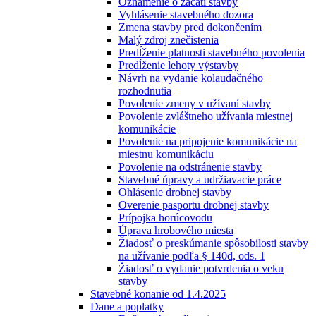
Oznámenie o začatí stavby
Vyhlásenie stavebného dozora
Zmena stavby pred dokončením
Malý zdroj znečistenia
Predĺženie platnosti stavebného povolenia
Predĺženie lehoty výstavby
Návrh na vydanie kolaudačného
rozhodnutia
Povolenie zmeny v užívaní stavby
Povolenie zvláštneho užívania miestnej
komunikácie
Povolenie na pripojenie komunikácie na
miestnu komunikáciu
Povolenie na odstránenie stavby
Stavebné úpravy a udržiavacie práce
Ohlásenie drobnej stavby
Overenie pasportu drobnej stavby
Prípojka horúcovodu
Úprava hrobového miesta
Žiadosť o preskúmanie spôsobilosti stavby
na užívanie podľa § 140d, ods. 1
Žiadosť o vydanie potvrdenia o veku
stavby
Stavebné konanie od 1.4.2025
Dane a poplatky