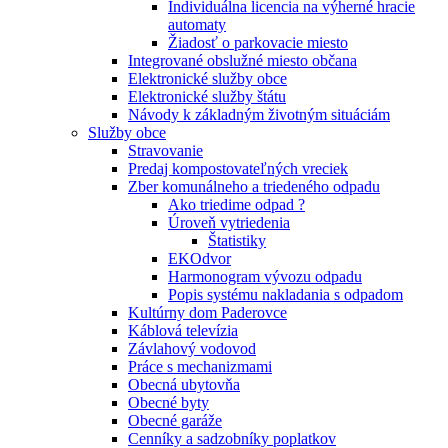
Individuálna licencia na výherné hracie
automaty
Žiadosť o parkovacie miesto
Integrované obslužné miesto občana
Elektronické služby obce
Elektronické služby štátu
Návody k základným životným situáciám
Služby obce
Stravovanie
Predaj kompostovateľných vreciek
Zber komunálneho a triedeného odpadu
Ako triedime odpad ?
Úroveň vytriedenia
Štatistiky
EKOdvor
Harmonogram vývozu odpadu
Popis systému nakladania s odpadom
Kultúrny dom Paderovce
Káblová televízia
Závlahový vodovod
Práce s mechanizmami
Obecná ubytovňa
Obecné byty
Obecné garáže
Cenníky a sadzobníky poplatkov