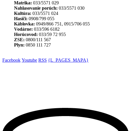
Matrika:
033/5571 029
Nahlasovanie porúch:
033/5571 030
Kultúra:
033/5571 024
Hasiči:
0908/799 055
Káblovka:
0949/866 751, 0915/706 055
Vodárne:
033/596 6182
Horúcovod:
033/59 72 955
ZSE:
0800/111 567
Plyn:
0850 111 727
Facebook
Youtube
RSS
{L_PAGES_MAPA}