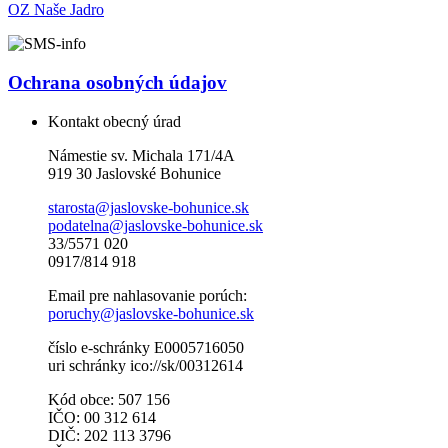
OZ Naše Jadro
Ochrana osobných údajov
Kontakt obecný úrad
Námestie sv. Michala 171/4A
919 30 Jaslovské Bohunice
starosta@jaslovske-bohunice.sk
podatelna@jaslovske-bohunice.sk
33/5571 020
0917/814 918
Email pre nahlasovanie porúch:
poruchy@jaslovske-bohunice.sk
číslo e-schránky E0005716050
uri schránky ico://sk/00312614
Kód obce: 507 156
IČO: 00 312 614
DIČ: 202 113 3796