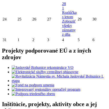
28
1
Rozlúčka
s letom
24
25
26
27
29
30
Zobraziť
všetky
záznamy
z dňa
31
1
2
3
4
5
6
Projekty podporované EÚ a z iných
zdrojov
Inštitúcie, projekty, aktivity obce a jej