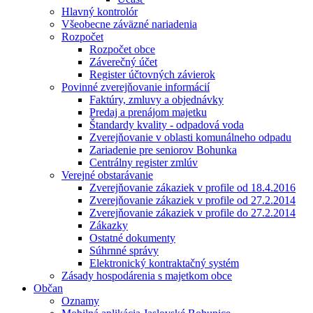
Hlavný kontrolór
Všeobecne záväzné nariadenia
Rozpočet
Rozpočet obce
Záverečný účet
Register účtovných závierok
Povinné zverejňovanie informácií
Faktúry, zmluvy a objednávky
Predaj a prenájom majetku
Štandardy kvality - odpadová voda
Zverejňovanie v oblasti komunálneho odpadu
Zariadenie pre seniorov Bohunka
Centrálny register zmlúv
Verejné obstarávanie
Zverejňovanie zákaziek v profile od 18.4.2016
Zverejňovanie zákaziek v profile od 27.2.2014
Zverejňovanie zákaziek v profile do 27.2.2014
Zákazky
Ostatné dokumenty
Súhrnné správy
Elektronický kontraktačný systém
Zásady hospodárenia s majetkom obce
Občan
Oznamy