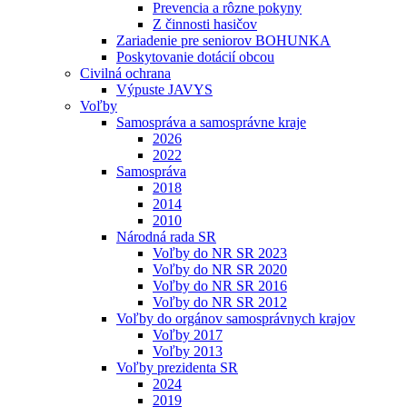
Prevencia a rôzne pokyny
Z činnosti hasičov
Zariadenie pre seniorov BOHUNKA
Poskytovanie dotácií obcou
Civilná ochrana
Výpuste JAVYS
Voľby
Samospráva a samosprávne kraje
2026
2022
Samospráva
2018
2014
2010
Národná rada SR
Voľby do NR SR 2023
Voľby do NR SR 2020
Voľby do NR SR 2016
Voľby do NR SR 2012
Voľby do orgánov samosprávnych krajov
Voľby 2017
Voľby 2013
Voľby prezidenta SR
2024
2019