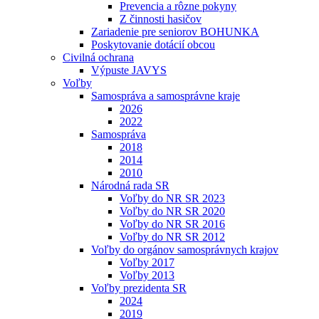
Prevencia a rôzne pokyny
Z činnosti hasičov
Zariadenie pre seniorov BOHUNKA
Poskytovanie dotácií obcou
Civilná ochrana
Výpuste JAVYS
Voľby
Samospráva a samosprávne kraje
2026
2022
Samospráva
2018
2014
2010
Národná rada SR
Voľby do NR SR 2023
Voľby do NR SR 2020
Voľby do NR SR 2016
Voľby do NR SR 2012
Voľby do orgánov samosprávnych krajov
Voľby 2017
Voľby 2013
Voľby prezidenta SR
2024
2019