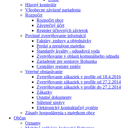
Hlavný kontrolór
Všeobecne záväzné nariadenia
Rozpočet
Rozpočet obce
Záverečný účet
Register účtovných závierok
Povinné zverejňovanie informácií
Faktúry, zmluvy a objednávky
Predaj a prenájom majetku
Štandardy kvality - odpadová voda
Zverejňovanie v oblasti komunálneho odpadu
Zariadenie pre seniorov Bohunka
Centrálny register zmlúv
Verejné obstarávanie
Zverejňovanie zákaziek v profile od 18.4.2016
Zverejňovanie zákaziek v profile od 27.2.2014
Zverejňovanie zákaziek v profile do 27.2.2014
Zákazky
Ostatné dokumenty
Súhrnné správy
Elektronický kontraktačný systém
Zásady hospodárenia s majetkom obce
Občan
Oznamy