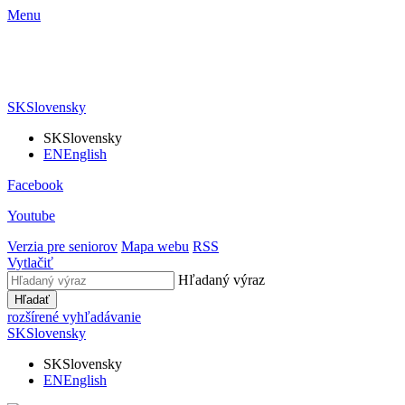
Menu
SK
Slovensky
SK
Slovensky
EN
English
Facebook
Youtube
Verzia pre seniorov
Mapa webu
RSS
Vytlačiť
Hľadaný výraz
Hľadať
rozšírené vyhľadávanie
SK
Slovensky
SK
Slovensky
EN
English