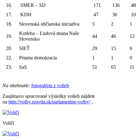
16.
SMER – SD
171
136
48
17.
KDH
47
36
10
18.
Slovenská občianska iniciatíva
5
2
1
Kotleba – Ľudová strana Naše
19.
44
46
12
Slovensko
20.
SIEŤ
29
15
6
22.
Priama demokracia
1
1
0
23.
SaS
51
65
11
Na stiahnutie
:
fotogaléria z volieb
Zaujímavo spracované výsledky volieb nájdete
na
http://volby.pravda.sk/parlamentne-volby/
.
Voliči