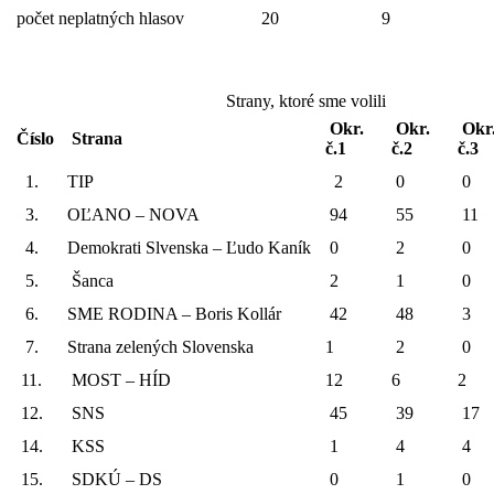
počet neplatných hlasov
20
9
Strany, ktoré sme volili
Okr.
Okr.
Okr
Číslo
Strana
č.1
č.2
č.3
1.
TIP
2
0
0
3.
OĽANO – NOVA
94
55
11
4.
Demokrati Slvenska – Ľudo Kaník
0
2
0
5.
Šanca
2
1
0
6.
SME RODINA – Boris Kollár
42
48
3
7.
Strana zelených Slovenska
1
2
0
11.
MOST – HÍD
12
6
2
12.
SNS
45
39
17
14.
KSS
1
4
4
15.
SDKÚ – DS
0
1
0