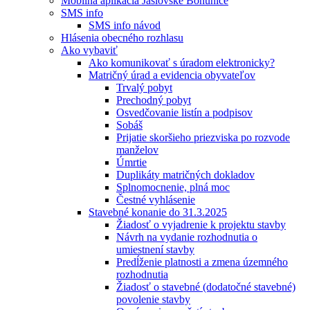
Mobilná aplikácia Jaslovské Bohunice
SMS info
SMS info návod
Hlásenia obecného rozhlasu
Ako vybaviť
Ako komunikovať s úradom elektronicky?
Matričný úrad a evidencia obyvateľov
Trvalý pobyt
Prechodný pobyt
Osvedčovanie listín a podpisov
Sobáš
Prijatie skoršieho priezviska po rozvode
manželov
Úmrtie
Duplikáty matričných dokladov
Splnomocnenie, plná moc
Čestné vyhlásenie
Stavebné konanie do 31.3.2025
Žiadosť o vyjadrenie k projektu stavby
Návrh na vydanie rozhodnutia o
umiestnení stavby
Predĺženie platnosti a zmena územného
rozhodnutia
Žiadosť o stavebné (dodatočné stavebné)
povolenie stavby