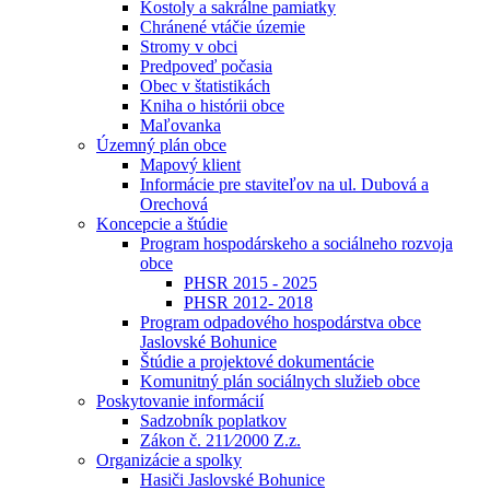
Kostoly a sakrálne pamiatky
Chránené vtáčie územie
Stromy v obci
Predpoveď počasia
Obec v štatistikách
Kniha o histórii obce
Maľovanka
Územný plán obce
Mapový klient
Informácie pre staviteľov na ul. Dubová a
Orechová
Koncepcie a štúdie
Program hospodárskeho a sociálneho rozvoja
obce
PHSR 2015 - 2025
PHSR 2012- 2018
Program odpadového hospodárstva obce
Jaslovské Bohunice
Štúdie a projektové dokumentácie
Komunitný plán sociálnych služieb obce
Poskytovanie informácií
Sadzobník poplatkov
Zákon č. 211⁄2000 Z.z.
Organizácie a spolky
Hasiči Jaslovské Bohunice