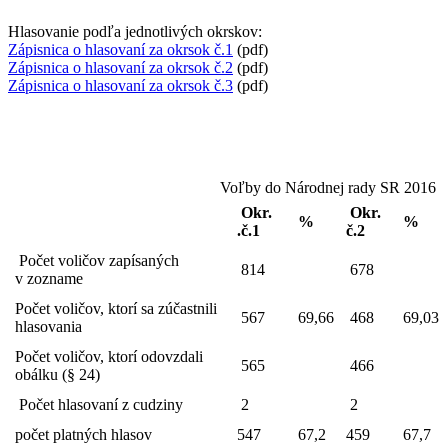
Hlasovanie podľa jednotlivých okrskov:
Zápisnica o hlasovaní za okrsok č.1
(pdf)
Zápisnica o hlasovaní za okrsok č.2
(pdf)
Zápisnica o hlasovaní za okrsok č.3
(pdf)
Voľby do Národnej rady SR 2016
Okr.
Okr.
%
%
.č.1
č.2
Počet voličov zapísaných
814
678
v zozname
Počet voličov, ktorí sa zúčastnili
567
69,66
468
69,03
hlasovania
Počet voličov, ktorí odovzdali
565
466
obálku (§ 24)
Počet hlasovaní z cudziny
2
2
počet platných hlasov
547
67,2
459
67,7