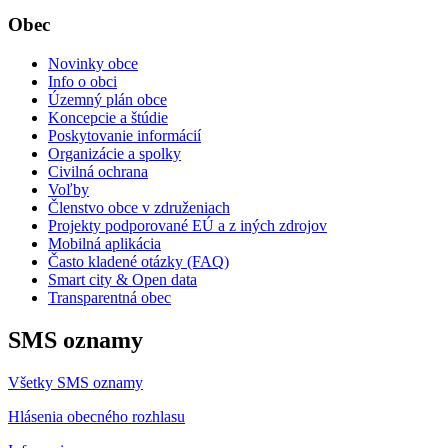
Obec
Novinky obce
Info o obci
Územný plán obce
Koncepcie a štúdie
Poskytovanie informácií
Organizácie a spolky
Civilná ochrana
Voľby
Členstvo obce v združeniach
Projekty podporované EÚ a z iných zdrojov
Mobilná aplikácia
Často kladené otázky (FAQ)
Smart city & Open data
Transparentná obec
SMS oznamy
Všetky SMS oznamy
Hlásenia obecného rozhlasu