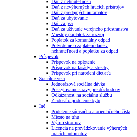
Daň z nehnuteľnosti
Daň z nevýherných hracích prístrojov
Daň z predajných automatov
Daň za ubytovanie
Daň za psa
Daň za užívanie verejného priestranstva
Miestny poplatok za rozvoj
Poplatok za komunálny odpad
Potvrdenie o zaplatení dane z
nehnuteľnosti a poplatku za odpad
Príspevok
Príspevok na oplotenie
Príspevok na fasády a strechy
Príspevok pri narodení dieťaťa
Sociálne veci
Jednorázová sociálna dávka
Poskytovanie stravy pre dôchodcov
Odkázanosť na sociálnu službu
Žiadosť o pridelenie bytu
Iné
Pridelenie súpisného a orientačného čísla
Miesto na trhu
Výrub stromov
Licencia na prevádzkovanie výherných
hracích automatov