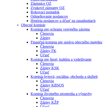
Zápisnice OZ
Zvukové záznamy OZ
Rokovací poriadok
Odmeňovanie poslancov
História poslancov a účasť na zasadnutiach
Obecné komisie
Komisia pre ochranu verejného záujmu
Členovia
Zápisy
Finančná komisia pre správu obecného majetku
Členovia
Zápisy FK
Účasť
Komisia pre šport, kultúru a vzdelávanie
Členovia
Zápisy KSK
Účasť
Komisia bytová, sociálna, obchodu a služieb
Členovia
Zápisy KBSOS
Účasť
Komisia životného prostredia a výstavby
Členovia
Zápisy KŽP
Účasť