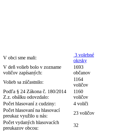
3 volebné
V obci sme mali:
okrsky
V deň volieb bolo v zozname
1693
voličov zapísaných:
občanov
1164
Volieb sa zúčastnilo:
voličov
Podľa § 24 Zákona č. 180/2014
1160
Z.z. obálku odovzdalo:
voličov
Počet hlasovaní z cudziny:
4 voliči
Počet hlasovaní na hlasovací
23 voličov
preukaz využilo u nás:
Počet vydaných hlasovacích
32
preukazov obcou: