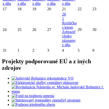
z dňa
z dňa
z dňa
z dňa
z dňa
17
18
19
20
21
22
23
28
1
Rozlúčka
s letom
24
25
26
27
29
30
Zobraziť
všetky
záznamy
z dňa
31
1
2
3
4
5
6
Projekty podporované EÚ a z iných
zdrojov