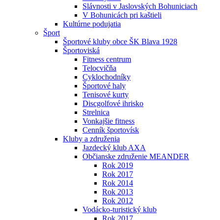
Slávnosti v Jaslovských Bohuniciach
V Bohunicách pri kaštieli
Kultúrne podujatia
Šport
Športové kluby obce ŠK Blava 1928
Športoviská
Fitness centrum
Telocvičňa
Cyklochodníky
Športové haly
Tenisové kurty
Discgolfové ihrisko
Strelnica
Vonkajšie fitness
Cenník športovísk
Kluby a združenia
Jazdecký klub AXA
Občianske združenie MEANDER
Rok 2019
Rok 2017
Rok 2014
Rok 2013
Rok 2012
Vodácko-turistický klub
Rok 2017