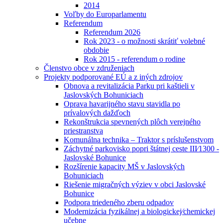
2014
Voľby do Europarlamentu
Referendum
Referendum 2026
Rok 2023 - o možnosti skrátiť volebné
obdobie
Rok 2015 - referendum o rodine
Členstvo obce v združeniach
Projekty podporované EÚ a z iných zdrojov
Obnova a revitalizácia Parku pri kaštieli v
Jaslovských Bohuniciach
Oprava havarijného stavu stavidla po
prívalových dažďoch
Rekonštrukcia spevnených plôch verejného
priestranstva
Komunálna technika – Traktor s príslušenstvom
Záchytné parkovisko popri štátnej ceste III⁄1300 -
Jaslovské Bohunice
Rozšírenie kapacity MŠ v Jaslovských
Bohuniciach
Riešenie migračných výziev v obci Jaslovské
Bohunice
Podpora triedeného zberu odpadov
Modernizácia fyzikálnej a biologickej⁄chemickej
učebne