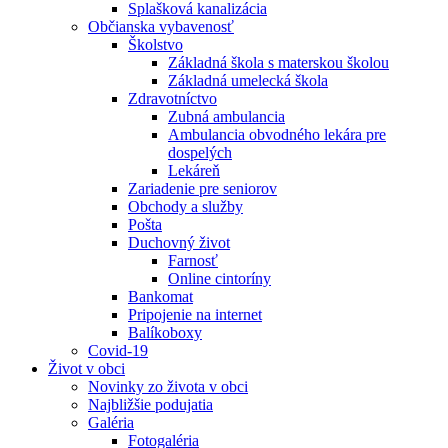
Splašková kanalizácia
Občianska vybavenosť
Školstvo
Základná škola s materskou školou
Základná umelecká škola
Zdravotníctvo
Zubná ambulancia
Ambulancia obvodného lekára pre
dospelých
Lekáreň
Zariadenie pre seniorov
Obchody a služby
Pošta
Duchovný život
Farnosť
Online cintoríny
Bankomat
Pripojenie na internet
Balíkoboxy
Covid-19
Život v obci
Novinky zo života v obci
Najbližšie podujatia
Galéria
Fotogaléria