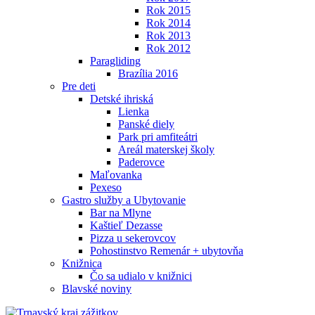
Rok 2015
Rok 2014
Rok 2013
Rok 2012
Paragliding
Brazília 2016
Pre deti
Detské ihriská
Lienka
Panské diely
Park pri amfiteátri
Areál materskej školy
Paderovce
Maľovanka
Pexeso
Gastro služby a Ubytovanie
Bar na Mlyne
Kaštieľ Dezasse
Pizza u sekerovcov
Pohostinstvo Remenár + ubytovňa
Knižnica
Čo sa udialo v knižnici
Blavské noviny