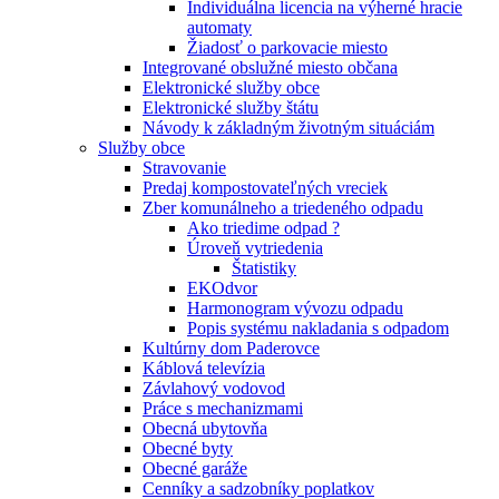
Individuálna licencia na výherné hracie
automaty
Žiadosť o parkovacie miesto
Integrované obslužné miesto občana
Elektronické služby obce
Elektronické služby štátu
Návody k základným životným situáciám
Služby obce
Stravovanie
Predaj kompostovateľných vreciek
Zber komunálneho a triedeného odpadu
Ako triedime odpad ?
Úroveň vytriedenia
Štatistiky
EKOdvor
Harmonogram vývozu odpadu
Popis systému nakladania s odpadom
Kultúrny dom Paderovce
Káblová televízia
Závlahový vodovod
Práce s mechanizmami
Obecná ubytovňa
Obecné byty
Obecné garáže
Cenníky a sadzobníky poplatkov