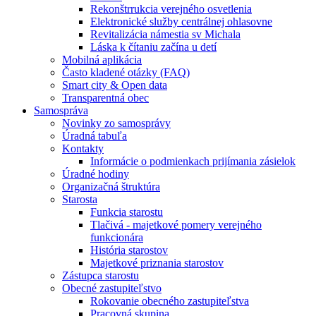
Rekonštrrukcia verejného osvetlenia
Elektronické služby centrálnej ohlasovne
Revitalizácia námestia sv Michala
Láska k čítaniu začína u detí
Mobilná aplikácia
Často kladené otázky (FAQ)
Smart city & Open data
Transparentná obec
Samospráva
Novinky zo samosprávy
Úradná tabuľa
Kontakty
Informácie o podmienkach prijímania zásielok
Úradné hodiny
Organizačná štruktúra
Starosta
Funkcia starostu
Tlačivá - majetkové pomery verejného
funkcionára
História starostov
Majetkové priznania starostov
Zástupca starostu
Obecné zastupiteľstvo
Rokovanie obecného zastupiteľstva
Pracovná skupina