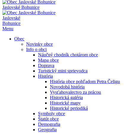
Jaslovské Bohunice
Jaslovské
Bohunice
Menu
Obec
Novinky obce
Info o obci
Náučný chodník chotárom obce
Mapa obce
Doprava
Turistický mini sprievodca
História
História obce pohľadom Petra Čeligu
Novodobá história
Vysťahovalectvo za prácou
Historická galéria
Historické mapy
Historické periodiká
Symboly obce
Štatút obce
Demografia
Geografia