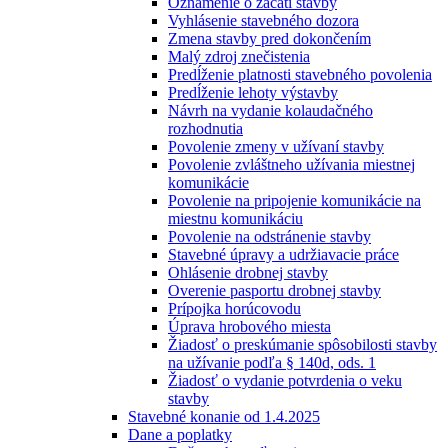
Oznámenie o začatí stavby
Vyhlásenie stavebného dozora
Zmena stavby pred dokončením
Malý zdroj znečistenia
Predĺženie platnosti stavebného povolenia
Predĺženie lehoty výstavby
Návrh na vydanie kolaudačného
rozhodnutia
Povolenie zmeny v užívaní stavby
Povolenie zvláštneho užívania miestnej
komunikácie
Povolenie na pripojenie komunikácie na
miestnu komunikáciu
Povolenie na odstránenie stavby
Stavebné úpravy a udržiavacie práce
Ohlásenie drobnej stavby
Overenie pasportu drobnej stavby
Prípojka horúcovodu
Úprava hrobového miesta
Žiadosť o preskúmanie spôsobilosti stavby
na užívanie podľa § 140d, ods. 1
Žiadosť o vydanie potvrdenia o veku
stavby
Stavebné konanie od 1.4.2025
Dane a poplatky