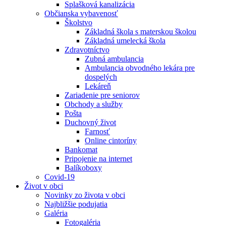
Splašková kanalizácia
Občianska vybavenosť
Školstvo
Základná škola s materskou školou
Základná umelecká škola
Zdravotníctvo
Zubná ambulancia
Ambulancia obvodného lekára pre
dospelých
Lekáreň
Zariadenie pre seniorov
Obchody a služby
Pošta
Duchovný život
Farnosť
Online cintoríny
Bankomat
Pripojenie na internet
Balíkoboxy
Covid-19
Život v obci
Novinky zo života v obci
Najbližšie podujatia
Galéria
Fotogaléria