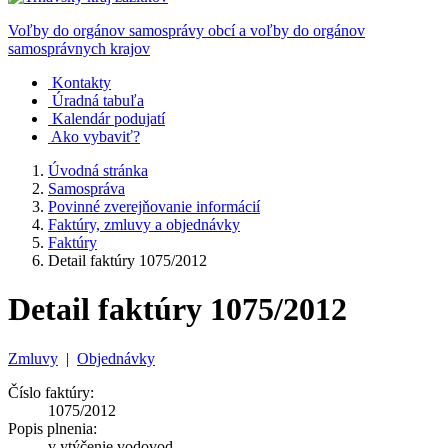
Voľby do orgánov samosprávy obcí a voľby do orgánov
samosprávnych krajov
Kontakty
Úradná tabuľa
Kalendár podujatí
Ako vybaviť?
Úvodná stránka
Samospráva
Povinné zverejňovanie informácií
Faktúry, zmluvy a objednávky
Faktúry
Detail faktúry 1075/2012
Detail faktúry 1075/2012
Zmluvy
|
Objednávky
Číslo faktúry:
1075/2012
Popis plnenia:
v ytýčenie vodovod