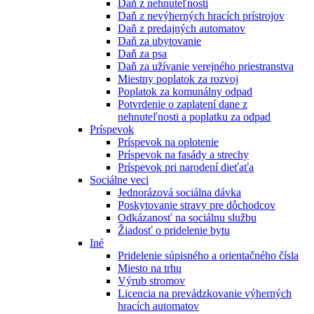
Daň z nehnuteľnosti
Daň z nevýherných hracích prístrojov
Daň z predajných automatov
Daň za ubytovanie
Daň za psa
Daň za užívanie verejného priestranstva
Miestny poplatok za rozvoj
Poplatok za komunálny odpad
Potvrdenie o zaplatení dane z
nehnuteľnosti a poplatku za odpad
Príspevok
Príspevok na oplotenie
Príspevok na fasády a strechy
Príspevok pri narodení dieťaťa
Sociálne veci
Jednorázová sociálna dávka
Poskytovanie stravy pre dôchodcov
Odkázanosť na sociálnu službu
Žiadosť o pridelenie bytu
Iné
Pridelenie súpisného a orientačného čísla
Miesto na trhu
Výrub stromov
Licencia na prevádzkovanie výherných
hracích automatov