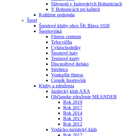
Slávnosti v Jaslovských Bohuniciach
V Bohunicách pri kaštieli
Kultúrne podujatia
Šport
Športové kluby obce ŠK Blava 1928
Športoviská
Fitness centrum
Telocvičňa
Cyklochodníky
Športové haly
Tenisové kurty
Discgolfové ihrisko
Strelnica
Vonkajšie fitness
Cenník športovísk
Kluby a združenia
Jazdecký klub AXA
Občianske združenie MEANDER
Rok 2019
Rok 2017
Rok 2014
Rok 2013
Rok 2012
Vodácko-turistický klub
Rok 2017