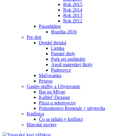
Rok 2015
Rok 2014
Rok 2013
Rok 2012
Paragliding
Brazília 2016
Pre deti
Detské ihriská
Lienka
Panské diely
Park pri amfiteátri
Areál materskej školy
Paderovce
Maľovanka
Pexeso
Gastro služby a Ubytovanie
Bar na Mlyne
Kaštieľ Dezasse
Pizza u sekerovcov
Pohostinstvo Remenár + ubytovňa
Knižnica
Čo sa udialo v knižnici
Blavské noviny