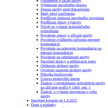
Oznámenie o začatí stavby
Vyhlásenie stavebného dozora
Zmena stavby pred dokončením
Malý zdroj znečistenia
Predĺženie platnosti stavebného povolenia
Predĺženie lehoty výstavby
Návrh na vydanie kolaudačného
rozhodnutia
Povolenie zmeny v užívaní stavby
Povolenie zvláštneho užívania miestnej
komunikácie
Povolenie na pripojenie komunikácie na
miestnu komunikáciu
Povolenie na odstránenie stavby
Stavebné úpravy a udržiavacie práce
Ohlásenie drobnej stavby
Overenie pasportu drobnej stavby
Prípojka horúcovodu
Úprava hrobového miesta
Žiadosť o preskúmanie spôsobilosti stavby
na užívanie podľa § 140d, ods. 1
Žiadosť o vydanie potvrdenia o veku
stavby
Stavebné konanie od 1.4.2025
Dane a poplatky