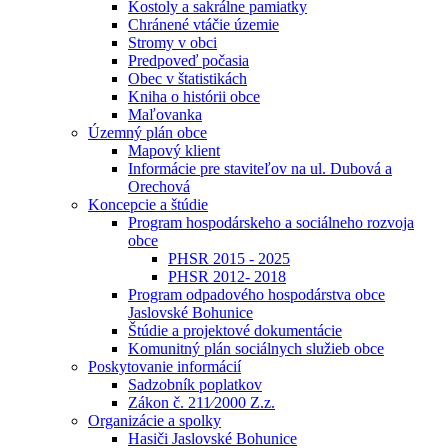
Kostoly a sakrálne pamiatky
Chránené vtáčie územie
Stromy v obci
Predpoveď počasia
Obec v štatistikách
Kniha o histórii obce
Maľovanka
Územný plán obce
Mapový klient
Informácie pre staviteľov na ul. Dubová a
Orechová
Koncepcie a štúdie
Program hospodárskeho a sociálneho rozvoja
obce
PHSR 2015 - 2025
PHSR 2012- 2018
Program odpadového hospodárstva obce
Jaslovské Bohunice
Štúdie a projektové dokumentácie
Komunitný plán sociálnych služieb obce
Poskytovanie informácií
Sadzobník poplatkov
Zákon č. 211⁄2000 Z.z.
Organizácie a spolky
Hasiči Jaslovské Bohunice