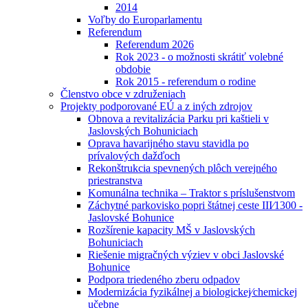
2014
Voľby do Europarlamentu
Referendum
Referendum 2026
Rok 2023 - o možnosti skrátiť volebné
obdobie
Rok 2015 - referendum o rodine
Členstvo obce v združeniach
Projekty podporované EÚ a z iných zdrojov
Obnova a revitalizácia Parku pri kaštieli v
Jaslovských Bohuniciach
Oprava havarijného stavu stavidla po
prívalových dažďoch
Rekonštrukcia spevnených plôch verejného
priestranstva
Komunálna technika – Traktor s príslušenstvom
Záchytné parkovisko popri štátnej ceste III⁄1300 -
Jaslovské Bohunice
Rozšírenie kapacity MŠ v Jaslovských
Bohuniciach
Riešenie migračných výziev v obci Jaslovské
Bohunice
Podpora triedeného zberu odpadov
Modernizácia fyzikálnej a biologickej⁄chemickej
učebne