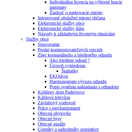
Individuálna licencia na výherné hracie
automaty
Žiadosť o parkovacie miesto
Integrované obslužné miesto občana
Elektronické služby obce
Elektronické služby štátu
Návody k základným životným situáciám
Služby obce
Stravovanie
Predaj kompostovateľných vreciek
Zber komunálneho a triedeného odpadu
Ako triedime odpad ?
Úroveň vytriedenia
Štatistiky
EKOdvor
Harmonogram vývozu odpadu
Popis systému nakladania s odpadom
Kultúrny dom Paderovce
Káblová televízia
Závlahový vodovod
Práce s mechanizmami
Obecná ubytovňa
Obecné byty
Obecné garáže
Cenníky a sadzobníky poplatkov