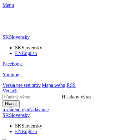
Menu
SK
Slovensky
SK
Slovensky
EN
English
Facebook
Youtube
Verzia pre seniorov
Mapa webu
RSS
Vytlačiť
Hľadaný výraz
Hľadať
rozšírené vyhľadávanie
SK
Slovensky
SK
Slovensky
EN
English