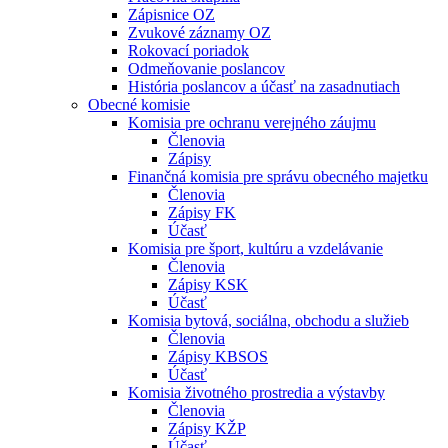
Zápisnice OZ
Zvukové záznamy OZ
Rokovací poriadok
Odmeňovanie poslancov
História poslancov a účasť na zasadnutiach
Obecné komisie
Komisia pre ochranu verejného záujmu
Členovia
Zápisy
Finančná komisia pre správu obecného majetku
Členovia
Zápisy FK
Účasť
Komisia pre šport, kultúru a vzdelávanie
Členovia
Zápisy KSK
Účasť
Komisia bytová, sociálna, obchodu a služieb
Členovia
Zápisy KBSOS
Účasť
Komisia životného prostredia a výstavby
Členovia
Zápisy KŽP
Účasť