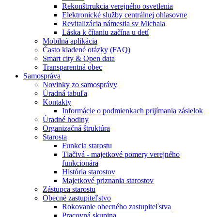
Rekonštrrukcia verejného osvetlenia
Elektronické služby centrálnej ohlasovne
Revitalizácia námestia sv Michala
Láska k čítaniu začína u detí
Mobilná aplikácia
Často kladené otázky (FAQ)
Smart city & Open data
Transparentná obec
Samospráva
Novinky zo samosprávy
Úradná tabuľa
Kontakty
Informácie o podmienkach prijímania zásielok
Úradné hodiny
Organizačná štruktúra
Starosta
Funkcia starostu
Tlačivá - majetkové pomery verejného
funkcionára
História starostov
Majetkové priznania starostov
Zástupca starostu
Obecné zastupiteľstvo
Rokovanie obecného zastupiteľstva
Pracovná skupina