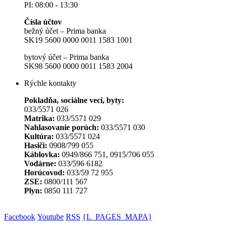
PI: 08:00 - 13:30
Čísla účtov
bežný účet – Prima banka
SK19 5600 0000 0011 1583 1001
bytový účet – Prima banka
SK98 5600 0000 0011 1583 2004
Rýchle kontakty
Pokladňa, sociálne veci, byty:
033/5571 026
Matrika:
033/5571 029
Nahlasovanie porúch:
033/5571 030
Kultúra:
033/5571 024
Hasiči:
0908/799 055
Káblovka:
0949/866 751, 0915/706 055
Vodárne:
033/596 6182
Horúcovod:
033/59 72 955
ZSE:
0800/111 567
Plyn:
0850 111 727
Facebook
Youtube
RSS
{L_PAGES_MAPA}