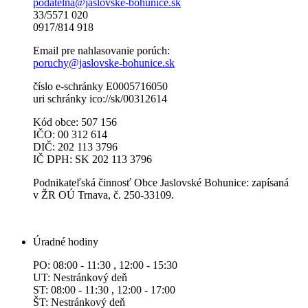
podatelna@jaslovske-bohunice.sk
33/5571 020
0917/814 918
Email pre nahlasovanie porúch:
poruchy@jaslovske-bohunice.sk
číslo e-schránky E0005716050
uri schránky ico://sk/00312614
Kód obce: 507 156
IČO: 00 312 614
DIČ: 202 113 3796
IČ DPH: SK 202 113 3796
Podnikateľská činnosť Obce Jaslovské Bohunice: zapísaná
v ŽR OÚ Trnava, č. 250-33109.
Úradné hodiny
PO: 08:00 - 11:30 , 12:00 - 15:30
UT: Nestránkový deň
ST: 08:00 - 11:30 , 12:00 - 17:00
ŠT: Nestránkový deň