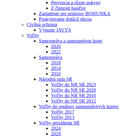
Prevencia a rôzne pokyny
Z činnosti hasičov
Zariadenie pre seniorov BOHUNKA
Poskytovanie dotácií obcou
Civilná ochrana
Výpuste JAVYS
Voľby
Samospráva a samosprávne kraje
2026
2022
Samospráva
2018
2014
2010
Národná rada SR
Voľby do NR SR 2023
Voľby do NR SR 2020
Voľby do NR SR 2016
Voľby do NR SR 2012
Voľby do orgánov samosprávnych krajov
Voľby 2017
Voľby 2013
Voľby prezidenta SR
2024
2019