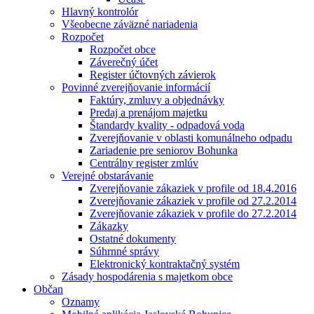
Hlavný kontrolór
Všeobecne záväzné nariadenia
Rozpočet
Rozpočet obce
Záverečný účet
Register účtovných závierok
Povinné zverejňovanie informácií
Faktúry, zmluvy a objednávky
Predaj a prenájom majetku
Štandardy kvality - odpadová voda
Zverejňovanie v oblasti komunálneho odpadu
Zariadenie pre seniorov Bohunka
Centrálny register zmlúv
Verejné obstarávanie
Zverejňovanie zákaziek v profile od 18.4.2016
Zverejňovanie zákaziek v profile od 27.2.2014
Zverejňovanie zákaziek v profile do 27.2.2014
Zákazky
Ostatné dokumenty
Súhrnné správy
Elektronický kontraktačný systém
Zásady hospodárenia s majetkom obce
Občan
Oznamy