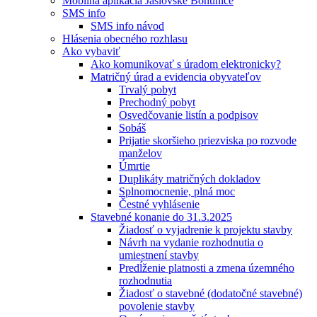
Mobilná aplikácia Jaslovské Bohunice
SMS info
SMS info návod
Hlásenia obecného rozhlasu
Ako vybaviť
Ako komunikovať s úradom elektronicky?
Matričný úrad a evidencia obyvateľov
Trvalý pobyt
Prechodný pobyt
Osvedčovanie listín a podpisov
Sobáš
Prijatie skoršieho priezviska po rozvode
manželov
Úmrtie
Duplikáty matričných dokladov
Splnomocnenie, plná moc
Čestné vyhlásenie
Stavebné konanie do 31.3.2025
Žiadosť o vyjadrenie k projektu stavby
Návrh na vydanie rozhodnutia o
umiestnení stavby
Predĺženie platnosti a zmena územného
rozhodnutia
Žiadosť o stavebné (dodatočné stavebné)
povolenie stavby