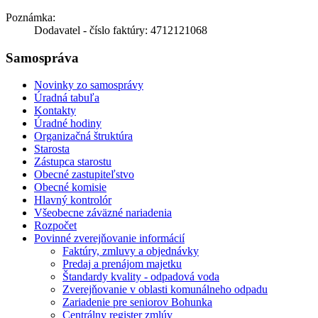
Poznámka:
Dodavatel - číslo faktúry: 4712121068
Samospráva
Novinky zo samosprávy
Úradná tabuľa
Kontakty
Úradné hodiny
Organizačná štruktúra
Starosta
Zástupca starostu
Obecné zastupiteľstvo
Obecné komisie
Hlavný kontrolór
Všeobecne záväzné nariadenia
Rozpočet
Povinné zverejňovanie informácií
Faktúry, zmluvy a objednávky
Predaj a prenájom majetku
Štandardy kvality - odpadová voda
Zverejňovanie v oblasti komunálneho odpadu
Zariadenie pre seniorov Bohunka
Centrálny register zmlúv