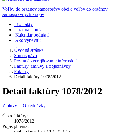
Voľby do orgánov samosprávy obcí a voľby do orgánov
samosprávnych krajov
Kontakty
Úradná tabuľa
Kalendár podujatí
Ako vybaviť?
Úvodná stránka
Samospráva
Povinné zverejňovanie informácií
Faktúry, zmluvy a objednávky
Faktúry
Detail faktúry 1078/2012
Detail faktúry 1078/2012
Zmluvy
|
Objednávky
Číslo faktúry:
1078/2012
Popis plnenia:
mobil starostka 22.12.-21.1.13