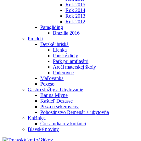
Rok 2015
Rok 2014
Rok 2013
Rok 2012
Paragliding
Brazília 2016
Pre deti
Detské ihriská
Lienka
Panské diely
Park pri amfiteátri
Areál materskej školy
Paderovce
Maľovanka
Pexeso
Gastro služby a Ubytovanie
Bar na Mlyne
Kaštieľ Dezasse
Pizza u sekerovcov
Pohostinstvo Remenár + ubytovňa
Knižnica
Čo sa udialo v knižnici
Blavské noviny