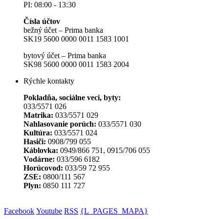
PI: 08:00 - 13:30
Čísla účtov
bežný účet – Prima banka
SK19 5600 0000 0011 1583 1001
bytový účet – Prima banka
SK98 5600 0000 0011 1583 2004
Rýchle kontakty
Pokladňa, sociálne veci, byty:
033/5571 026
Matrika:
033/5571 029
Nahlasovanie porúch:
033/5571 030
Kultúra:
033/5571 024
Hasiči:
0908/799 055
Káblovka:
0949/866 751, 0915/706 055
Vodárne:
033/596 6182
Horúcovod:
033/59 72 955
ZSE:
0800/111 567
Plyn:
0850 111 727
Facebook
Youtube
RSS
{L_PAGES_MAPA}