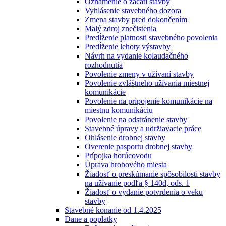
Oznámenie o začatí stavby
Vyhlásenie stavebného dozora
Zmena stavby pred dokončením
Malý zdroj znečistenia
Predĺženie platnosti stavebného povolenia
Predĺženie lehoty výstavby
Návrh na vydanie kolaudačného
rozhodnutia
Povolenie zmeny v užívaní stavby
Povolenie zvláštneho užívania miestnej
komunikácie
Povolenie na pripojenie komunikácie na
miestnu komunikáciu
Povolenie na odstránenie stavby
Stavebné úpravy a udržiavacie práce
Ohlásenie drobnej stavby
Overenie pasportu drobnej stavby
Prípojka horúcovodu
Úprava hrobového miesta
Žiadosť o preskúmanie spôsobilosti stavby
na užívanie podľa § 140d, ods. 1
Žiadosť o vydanie potvrdenia o veku
stavby
Stavebné konanie od 1.4.2025
Dane a poplatky