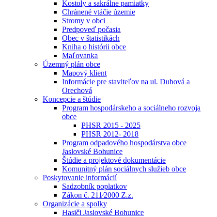
Kostoly a sakrálne pamiatky
Chránené vtáčie územie
Stromy v obci
Predpoveď počasia
Obec v štatistikách
Kniha o histórii obce
Maľovanka
Územný plán obce
Mapový klient
Informácie pre staviteľov na ul. Dubová a
Orechová
Koncepcie a štúdie
Program hospodárskeho a sociálneho rozvoja
obce
PHSR 2015 - 2025
PHSR 2012- 2018
Program odpadového hospodárstva obce
Jaslovské Bohunice
Štúdie a projektové dokumentácie
Komunitný plán sociálnych služieb obce
Poskytovanie informácií
Sadzobník poplatkov
Zákon č. 211⁄2000 Z.z.
Organizácie a spolky
Hasiči Jaslovské Bohunice