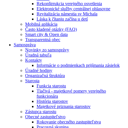
Rekonštrrukcia verejného osvetlenia
Elektronické služby centrálnej ohlasovne
Revitalizácia námestia sv Michala
Láska k čítaniu začína u detí
Mobilná aplikácia
Často kladené otázky (FAQ)
Smart city & Open data
Transparentná obec
Samospráva
Novinky zo samosprávy
Úradná tabuľa
Kontakty
Informácie o podmienkach prijímania zásielok
Úradné hodiny
Organizačná štruktúra
Starosta
Funkcia starostu
Tlačivá - majetkové pomery verejného
funkcionára
História starostov
Majetkové priznania starostov
Zástupca starostu
Obecné zastupiteľstvo
Rokovanie obecného zastupiteľstva
Pracovná skupina