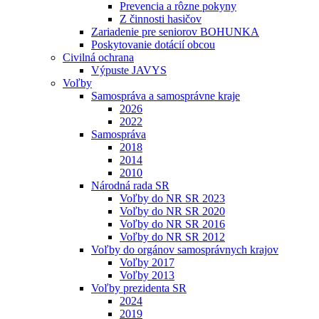
Prevencia a rôzne pokyny
Z činnosti hasičov
Zariadenie pre seniorov BOHUNKA
Poskytovanie dotácií obcou
Civilná ochrana
Výpuste JAVYS
Voľby
Samospráva a samosprávne kraje
2026
2022
Samospráva
2018
2014
2010
Národná rada SR
Voľby do NR SR 2023
Voľby do NR SR 2020
Voľby do NR SR 2016
Voľby do NR SR 2012
Voľby do orgánov samosprávnych krajov
Voľby 2017
Voľby 2013
Voľby prezidenta SR
2024
2019