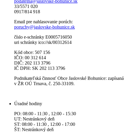
podatelna@jaslovske-bohunice.sk
33/5571 020
0917/814 918
Email pre nahlasovanie porúch:
poruchy@jaslovske-bohunice.sk
číslo e-schránky E0005716050
uri schránky ico://sk/00312614
Kód obce: 507 156
IČO: 00 312 614
DIČ: 202 113 3796
IČ DPH: SK 202 113 3796
Podnikateľská činnosť Obce Jaslovské Bohunice: zapísaná
v ŽR OÚ Trnava, č. 250-33109.
Úradné hodiny
PO: 08:00 - 11:30 , 12:00 - 15:30
UT: Nestránkový deň
ST: 08:00 - 11:30 , 12:00 - 17:00
ŠT: Nestránkový deň