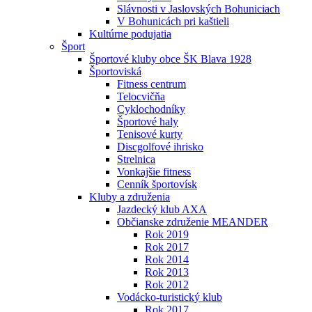
Slávnosti v Jaslovských Bohuniciach
V Bohunicách pri kaštieli
Kultúrne podujatia
Šport
Športové kluby obce ŠK Blava 1928
Športoviská
Fitness centrum
Telocvičňa
Cyklochodníky
Športové haly
Tenisové kurty
Discgolfové ihrisko
Strelnica
Vonkajšie fitness
Cenník športovísk
Kluby a združenia
Jazdecký klub AXA
Občianske združenie MEANDER
Rok 2019
Rok 2017
Rok 2014
Rok 2013
Rok 2012
Vodácko-turistický klub
Rok 2017