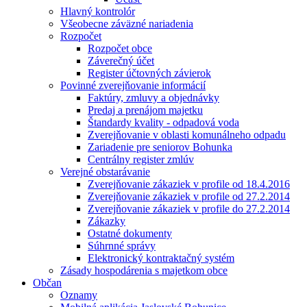
Hlavný kontrolór
Všeobecne záväzné nariadenia
Rozpočet
Rozpočet obce
Záverečný účet
Register účtovných závierok
Povinné zverejňovanie informácií
Faktúry, zmluvy a objednávky
Predaj a prenájom majetku
Štandardy kvality - odpadová voda
Zverejňovanie v oblasti komunálneho odpadu
Zariadenie pre seniorov Bohunka
Centrálny register zmlúv
Verejné obstarávanie
Zverejňovanie zákaziek v profile od 18.4.2016
Zverejňovanie zákaziek v profile od 27.2.2014
Zverejňovanie zákaziek v profile do 27.2.2014
Zákazky
Ostatné dokumenty
Súhrnné správy
Elektronický kontraktačný systém
Zásady hospodárenia s majetkom obce
Občan
Oznamy