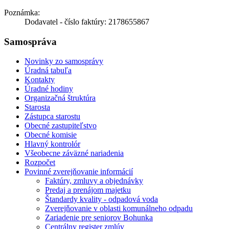
Poznámka:
Dodavatel - číslo faktúry: 2178655867
Samospráva
Novinky zo samosprávy
Úradná tabuľa
Kontakty
Úradné hodiny
Organizačná štruktúra
Starosta
Zástupca starostu
Obecné zastupiteľstvo
Obecné komisie
Hlavný kontrolór
Všeobecne záväzné nariadenia
Rozpočet
Povinné zverejňovanie informácií
Faktúry, zmluvy a objednávky
Predaj a prenájom majetku
Štandardy kvality - odpadová voda
Zverejňovanie v oblasti komunálneho odpadu
Zariadenie pre seniorov Bohunka
Centrálny register zmlúv