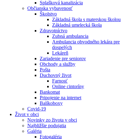
Splašková kanalizácia
Občianska vybavenosť
Školstvo
Základná škola s materskou školou
Základná umelecká škola
Zdravotníctvo
Zubná ambulancia
Ambulancia obvodného lekára pre
dospelých
Lekáreň
Zariadenie pre seniorov
Obchody a služby
Pošta
Duchovný život
Farnosť
Online cintoríny
Bankomat
Pripojenie na internet
Balíkoboxy
Covid-19
Život v obci
Novinky zo života v obci
Najbližšie podujatia
Galéria
Fotogaléria