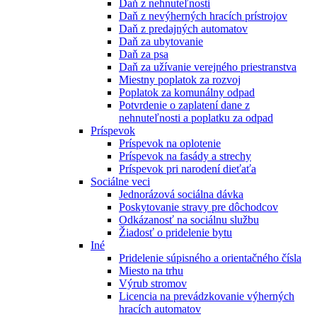
Daň z nehnuteľnosti
Daň z nevýherných hracích prístrojov
Daň z predajných automatov
Daň za ubytovanie
Daň za psa
Daň za užívanie verejného priestranstva
Miestny poplatok za rozvoj
Poplatok za komunálny odpad
Potvrdenie o zaplatení dane z
nehnuteľnosti a poplatku za odpad
Príspevok
Príspevok na oplotenie
Príspevok na fasády a strechy
Príspevok pri narodení dieťaťa
Sociálne veci
Jednorázová sociálna dávka
Poskytovanie stravy pre dôchodcov
Odkázanosť na sociálnu službu
Žiadosť o pridelenie bytu
Iné
Pridelenie súpisného a orientačného čísla
Miesto na trhu
Výrub stromov
Licencia na prevádzkovanie výherných
hracích automatov