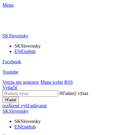
Menu
SK
Slovensky
SK
Slovensky
EN
English
Facebook
Youtube
Verzia pre seniorov
Mapa webu
RSS
Vytlačiť
Hľadaný výraz
Hľadať
rozšírené vyhľadávanie
SK
Slovensky
SK
Slovensky
EN
English