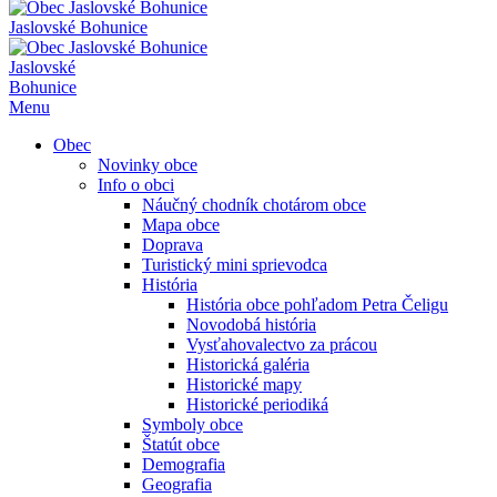
Jaslovské Bohunice
Jaslovské
Bohunice
Menu
Obec
Novinky obce
Info o obci
Náučný chodník chotárom obce
Mapa obce
Doprava
Turistický mini sprievodca
História
História obce pohľadom Petra Čeligu
Novodobá história
Vysťahovalectvo za prácou
Historická galéria
Historické mapy
Historické periodiká
Symboly obce
Štatút obce
Demografia
Geografia