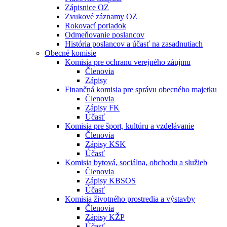
Zápisnice OZ
Zvukové záznamy OZ
Rokovací poriadok
Odmeňovanie poslancov
História poslancov a účasť na zasadnutiach
Obecné komisie
Komisia pre ochranu verejného záujmu
Členovia
Zápisy
Finančná komisia pre správu obecného majetku
Členovia
Zápisy FK
Účasť
Komisia pre šport, kultúru a vzdelávanie
Členovia
Zápisy KSK
Účasť
Komisia bytová, sociálna, obchodu a služieb
Členovia
Zápisy KBSOS
Účasť
Komisia životného prostredia a výstavby
Členovia
Zápisy KŽP
Účasť