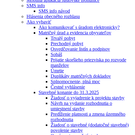
Mobilná aplikácia Jaslovské Bohunice
SMS info
SMS info návod
Hlásenia obecného rozhlasu
Ako vybaviť
Ako komunikovať s úradom elektronicky?
Matričný úrad a evidencia obyvateľov
Trvalý pobyt
Prechodný pobyt
Osvedčovanie listín a podpisov
Sobáš
Prijatie skoršieho priezviska po rozvode
manželov
Úmrtie
Duplikáty matričných dokladov
Splnomocnenie, plná moc
Čestné vyhlásenie
Stavebné konanie do 31.3.2025
Žiadosť o vyjadrenie k projektu stavby
Návrh na vydanie rozhodnutia o
umiestnení stavby
Predĺženie platnosti a zmena územného
rozhodnutia
Žiadosť o stavebné (dodatočné stavebné)
povolenie stavby