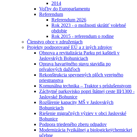
2014
Voľby do Europarlamentu
Referendum
Referendum 2026
Rok 2023 - o možnosti skrátiť volebné
obdobie
Rok 2015 - referendum o rodine
Členstvo obce v združeniach
Projekty podporované EÚ a z iných zdrojov
Obnova a revitalizácia Parku pri kaštieli v
Jaslovských Bohuniciach
Oprava havarijného stavu stavidla po
prívalových dažďoch
Rekonštrukcia spevnených plôch verejného
priestranstva
Komunálna technika – Traktor s príslušenstvom
Záchytné parkovisko popri štátnej ceste III⁄1300 -
Jaslovské Bohunice
Rozšírenie kapacity MŠ v Jaslovských
Bohuniciach
Riešenie migračných výziev v obci Jaslovské
Bohunice
Podpora triedeného zberu odpadov
Modernizácia fyzikálnej a biologickej⁄chemickej
učebne