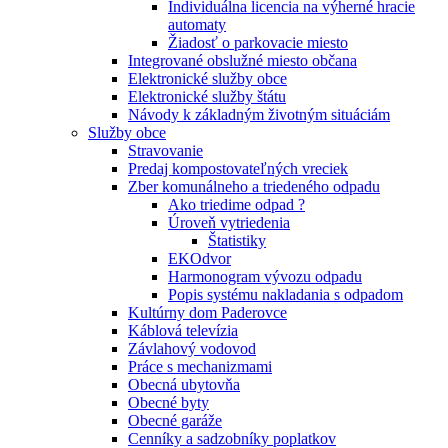
Individuálna licencia na výherné hracie
automaty
Žiadosť o parkovacie miesto
Integrované obslužné miesto občana
Elektronické služby obce
Elektronické služby štátu
Návody k základným životným situáciám
Služby obce
Stravovanie
Predaj kompostovateľných vreciek
Zber komunálneho a triedeného odpadu
Ako triedime odpad ?
Úroveň vytriedenia
Štatistiky
EKOdvor
Harmonogram vývozu odpadu
Popis systému nakladania s odpadom
Kultúrny dom Paderovce
Káblová televízia
Závlahový vodovod
Práce s mechanizmami
Obecná ubytovňa
Obecné byty
Obecné garáže
Cenníky a sadzobníky poplatkov