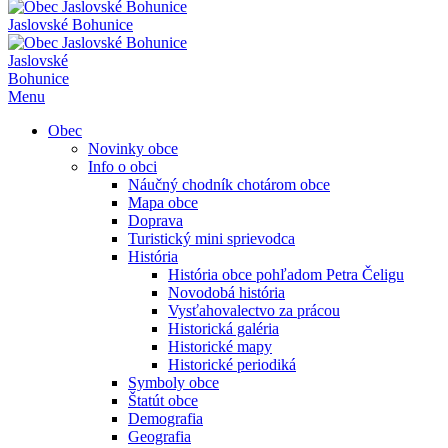
Jaslovské Bohunice
Jaslovské
Bohunice
Menu
Obec
Novinky obce
Info o obci
Náučný chodník chotárom obce
Mapa obce
Doprava
Turistický mini sprievodca
História
História obce pohľadom Petra Čeligu
Novodobá história
Vysťahovalectvo za prácou
Historická galéria
Historické mapy
Historické periodiká
Symboly obce
Štatút obce
Demografia
Geografia