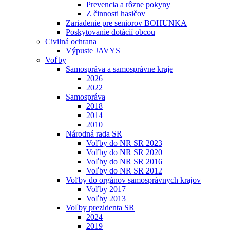
Prevencia a rôzne pokyny
Z činnosti hasičov
Zariadenie pre seniorov BOHUNKA
Poskytovanie dotácií obcou
Civilná ochrana
Výpuste JAVYS
Voľby
Samospráva a samosprávne kraje
2026
2022
Samospráva
2018
2014
2010
Národná rada SR
Voľby do NR SR 2023
Voľby do NR SR 2020
Voľby do NR SR 2016
Voľby do NR SR 2012
Voľby do orgánov samosprávnych krajov
Voľby 2017
Voľby 2013
Voľby prezidenta SR
2024
2019