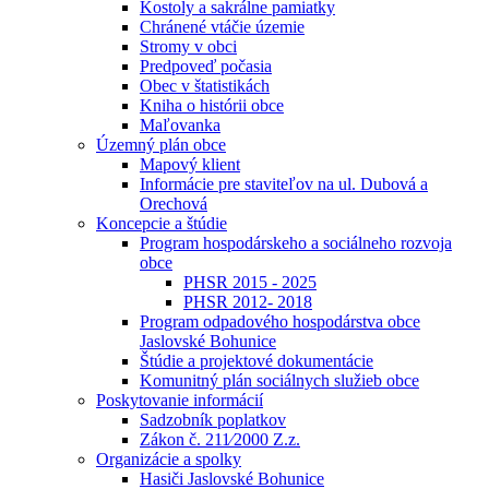
Kostoly a sakrálne pamiatky
Chránené vtáčie územie
Stromy v obci
Predpoveď počasia
Obec v štatistikách
Kniha o histórii obce
Maľovanka
Územný plán obce
Mapový klient
Informácie pre staviteľov na ul. Dubová a
Orechová
Koncepcie a štúdie
Program hospodárskeho a sociálneho rozvoja
obce
PHSR 2015 - 2025
PHSR 2012- 2018
Program odpadového hospodárstva obce
Jaslovské Bohunice
Štúdie a projektové dokumentácie
Komunitný plán sociálnych služieb obce
Poskytovanie informácií
Sadzobník poplatkov
Zákon č. 211⁄2000 Z.z.
Organizácie a spolky
Hasiči Jaslovské Bohunice