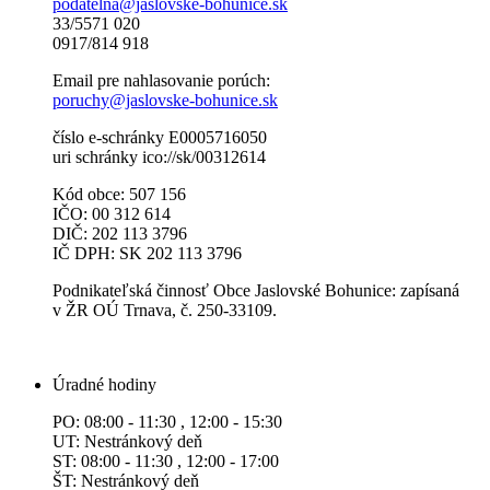
podatelna@jaslovske-bohunice.sk
33/5571 020
0917/814 918
Email pre nahlasovanie porúch:
poruchy@jaslovske-bohunice.sk
číslo e-schránky E0005716050
uri schránky ico://sk/00312614
Kód obce: 507 156
IČO: 00 312 614
DIČ: 202 113 3796
IČ DPH: SK 202 113 3796
Podnikateľská činnosť Obce Jaslovské Bohunice: zapísaná
v ŽR OÚ Trnava, č. 250-33109.
Úradné hodiny
PO: 08:00 - 11:30 , 12:00 - 15:30
UT: Nestránkový deň
ST: 08:00 - 11:30 , 12:00 - 17:00
ŠT: Nestránkový deň