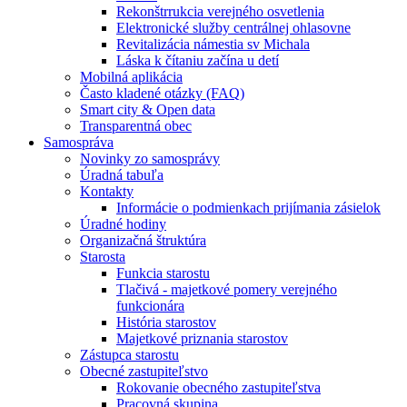
Rekonštrrukcia verejného osvetlenia
Elektronické služby centrálnej ohlasovne
Revitalizácia námestia sv Michala
Láska k čítaniu začína u detí
Mobilná aplikácia
Často kladené otázky (FAQ)
Smart city & Open data
Transparentná obec
Samospráva
Novinky zo samosprávy
Úradná tabuľa
Kontakty
Informácie o podmienkach prijímania zásielok
Úradné hodiny
Organizačná štruktúra
Starosta
Funkcia starostu
Tlačivá - majetkové pomery verejného
funkcionára
História starostov
Majetkové priznania starostov
Zástupca starostu
Obecné zastupiteľstvo
Rokovanie obecného zastupiteľstva
Pracovná skupina