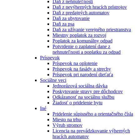
Daň z nehnuteľnosti
Daň z nevýherných hracích prístrojov
Daň z predajných automatov
Daň za ubytovanie
Daň za psa
Daň za užívanie verejného priestranstva
Miestny poplatok za rozvoj
Poplatok za komunálny odpad
Potvrdenie o zaplatení dane z
nehnuteľnosti a poplatku za odpad
Príspevok
Príspevok na oplotenie
Príspevok na fasády a strechy
Príspevok pri narodení dieťaťa
Sociálne veci
Jednorázová sociálna dávka
Poskytovanie stravy pre dôchodcov
Odkázanosť na sociálnu službu
Žiadosť o pridelenie bytu
Iné
Pridelenie súpisného a orientačného čísla
Miesto na trhu
Výrub stromov
Licencia na prevádzkovanie výherných
hracích automatov