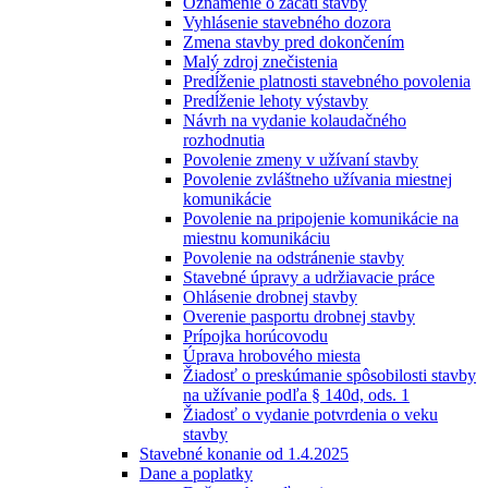
Oznámenie o začatí stavby
Vyhlásenie stavebného dozora
Zmena stavby pred dokončením
Malý zdroj znečistenia
Predĺženie platnosti stavebného povolenia
Predĺženie lehoty výstavby
Návrh na vydanie kolaudačného
rozhodnutia
Povolenie zmeny v užívaní stavby
Povolenie zvláštneho užívania miestnej
komunikácie
Povolenie na pripojenie komunikácie na
miestnu komunikáciu
Povolenie na odstránenie stavby
Stavebné úpravy a udržiavacie práce
Ohlásenie drobnej stavby
Overenie pasportu drobnej stavby
Prípojka horúcovodu
Úprava hrobového miesta
Žiadosť o preskúmanie spôsobilosti stavby
na užívanie podľa § 140d, ods. 1
Žiadosť o vydanie potvrdenia o veku
stavby
Stavebné konanie od 1.4.2025
Dane a poplatky