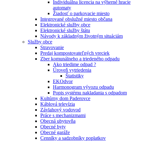
Individuálna licencia na výherné hracie
automaty
Žiadosť o parkovacie miesto
Integrované obslužné miesto občana
Elektronické služby obce
Elektronické služby štátu
Návody k základným životným situáciám
Služby obce
Stravovanie
Predaj kompostovateľných vreciek
Zber komunálneho a triedeného odpadu
Ako triedime odpad ?
Úroveň vytriedenia
Štatistiky
EKOdvor
Harmonogram vývozu odpadu
Popis systému nakladania s odpadom
Kultúrny dom Paderovce
Káblová televízia
Závlahový vodovod
Práce s mechanizmami
Obecná ubytovňa
Obecné byty
Obecné garáže
Cenníky a sadzobníky poplatkov