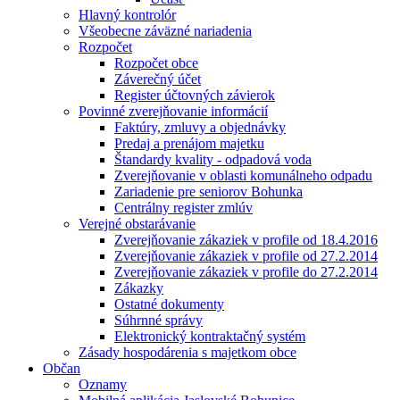
Hlavný kontrolór
Všeobecne záväzné nariadenia
Rozpočet
Rozpočet obce
Záverečný účet
Register účtovných závierok
Povinné zverejňovanie informácií
Faktúry, zmluvy a objednávky
Predaj a prenájom majetku
Štandardy kvality - odpadová voda
Zverejňovanie v oblasti komunálneho odpadu
Zariadenie pre seniorov Bohunka
Centrálny register zmlúv
Verejné obstarávanie
Zverejňovanie zákaziek v profile od 18.4.2016
Zverejňovanie zákaziek v profile od 27.2.2014
Zverejňovanie zákaziek v profile do 27.2.2014
Zákazky
Ostatné dokumenty
Súhrnné správy
Elektronický kontraktačný systém
Zásady hospodárenia s majetkom obce
Občan
Oznamy