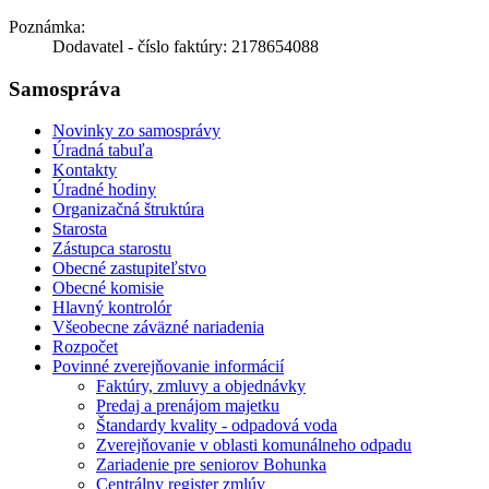
Poznámka:
Dodavatel - číslo faktúry: 2178654088
Samospráva
Novinky zo samosprávy
Úradná tabuľa
Kontakty
Úradné hodiny
Organizačná štruktúra
Starosta
Zástupca starostu
Obecné zastupiteľstvo
Obecné komisie
Hlavný kontrolór
Všeobecne záväzné nariadenia
Rozpočet
Povinné zverejňovanie informácií
Faktúry, zmluvy a objednávky
Predaj a prenájom majetku
Štandardy kvality - odpadová voda
Zverejňovanie v oblasti komunálneho odpadu
Zariadenie pre seniorov Bohunka
Centrálny register zmlúv