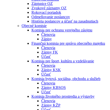
Zápisnice OZ
Zvukové záznamy OZ
Rokovací poriadok
Odmeňovanie poslancov
História poslancov a účasť na zasadnutiach
Obecné komisie
Komisia pre ochranu verejného záujmu
Členovia
Zápisy
Finančná komisia pre správu obecného majetku
Členovia
Zápisy FK
Účasť
Komisia pre šport, kultúru a vzdelávanie
Členovia
Zápisy KSK
Účasť
Komisia bytová, sociálna, obchodu a služieb
Členovia
Zápisy KBSOS
Účasť
Komisia životného prostredia a výstavby
Členovia
Zápisy KŽP
Účasť