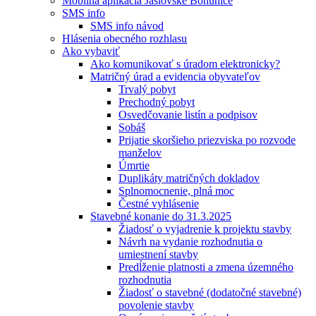
Mobilná aplikácia Jaslovské Bohunice
SMS info
SMS info návod
Hlásenia obecného rozhlasu
Ako vybaviť
Ako komunikovať s úradom elektronicky?
Matričný úrad a evidencia obyvateľov
Trvalý pobyt
Prechodný pobyt
Osvedčovanie listín a podpisov
Sobáš
Prijatie skoršieho priezviska po rozvode
manželov
Úmrtie
Duplikáty matričných dokladov
Splnomocnenie, plná moc
Čestné vyhlásenie
Stavebné konanie do 31.3.2025
Žiadosť o vyjadrenie k projektu stavby
Návrh na vydanie rozhodnutia o
umiestnení stavby
Predĺženie platnosti a zmena územného
rozhodnutia
Žiadosť o stavebné (dodatočné stavebné)
povolenie stavby