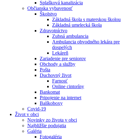
Splašková kanalizácia
Občianska vybavenosť
Školstvo
Základná škola s materskou školou
Základná umelecká škola
Zdravotníctvo
Zubná ambulancia
Ambulancia obvodného lekára pre
dospelých
Lekáreň
Zariadenie pre seniorov
Obchody a služby
Pošta
Duchovný život
Farnosť
Online cintoríny
Bankomat
Pripojenie na internet
Balíkoboxy
Covid-19
Život v obci
Novinky zo života v obci
Najbližšie podujatia
Galéria
Fotogaléria