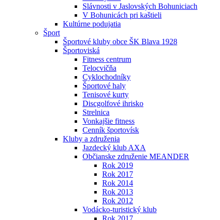
Slávnosti v Jaslovských Bohuniciach
V Bohunicách pri kaštieli
Kultúrne podujatia
Šport
Športové kluby obce ŠK Blava 1928
Športoviská
Fitness centrum
Telocvičňa
Cyklochodníky
Športové haly
Tenisové kurty
Discgolfové ihrisko
Strelnica
Vonkajšie fitness
Cenník športovísk
Kluby a združenia
Jazdecký klub AXA
Občianske združenie MEANDER
Rok 2019
Rok 2017
Rok 2014
Rok 2013
Rok 2012
Vodácko-turistický klub
Rok 2017