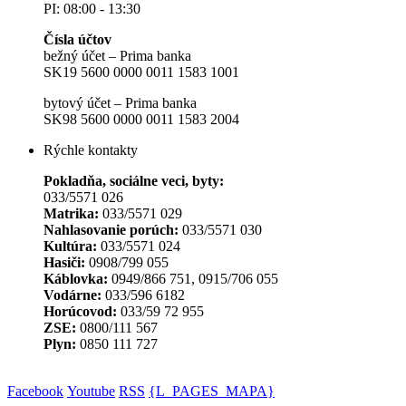
PI: 08:00 - 13:30
Čísla účtov
bežný účet – Prima banka
SK19 5600 0000 0011 1583 1001
bytový účet – Prima banka
SK98 5600 0000 0011 1583 2004
Rýchle kontakty
Pokladňa, sociálne veci, byty:
033/5571 026
Matrika:
033/5571 029
Nahlasovanie porúch:
033/5571 030
Kultúra:
033/5571 024
Hasiči:
0908/799 055
Káblovka:
0949/866 751, 0915/706 055
Vodárne:
033/596 6182
Horúcovod:
033/59 72 955
ZSE:
0800/111 567
Plyn:
0850 111 727
Facebook
Youtube
RSS
{L_PAGES_MAPA}