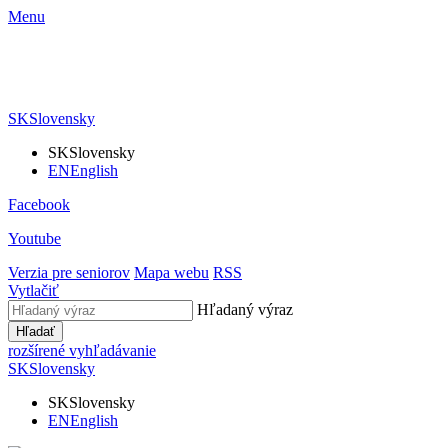
Menu
SK
Slovensky
SK
Slovensky
EN
English
Facebook
Youtube
Verzia pre seniorov
Mapa webu
RSS
Vytlačiť
Hľadaný výraz
Hľadať
rozšírené vyhľadávanie
SK
Slovensky
SK
Slovensky
EN
English