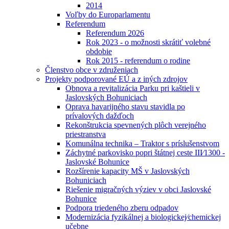
2014
Voľby do Europarlamentu
Referendum
Referendum 2026
Rok 2023 - o možnosti skrátiť volebné
obdobie
Rok 2015 - referendum o rodine
Členstvo obce v združeniach
Projekty podporované EÚ a z iných zdrojov
Obnova a revitalizácia Parku pri kaštieli v
Jaslovských Bohuniciach
Oprava havarijného stavu stavidla po
prívalových dažďoch
Rekonštrukcia spevnených plôch verejného
priestranstva
Komunálna technika – Traktor s príslušenstvom
Záchytné parkovisko popri štátnej ceste III⁄1300 -
Jaslovské Bohunice
Rozšírenie kapacity MŠ v Jaslovských
Bohuniciach
Riešenie migračných výziev v obci Jaslovské
Bohunice
Podpora triedeného zberu odpadov
Modernizácia fyzikálnej a biologickej⁄chemickej
učebne