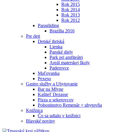
Rok 2015
Rok 2014
Rok 2013
Rok 2012
Paragliding
Brazília 2016
Pre deti
Detské ihriská
Lienka
Panské diely
Park pri amfiteátri
Areál materskej školy
Paderovce
Maľovanka
Pexeso
Gastro služby a Ubytovanie
Bar na Mlyne
Kaštieľ Dezasse
Pizza u sekerovcov
Pohostinstvo Remenár + ubytovňa
Knižnica
Čo sa udialo v knižnici
Blavské noviny