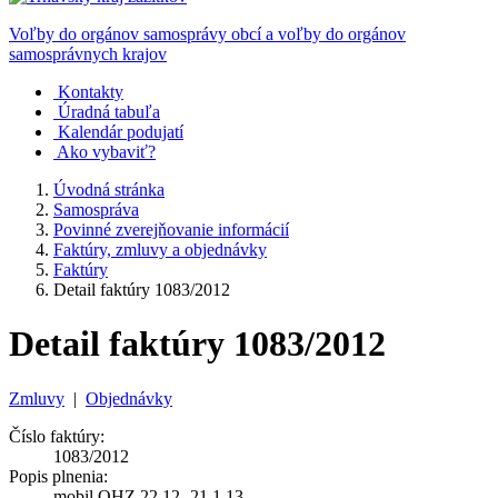
Voľby do orgánov samosprávy obcí a voľby do orgánov
samosprávnych krajov
Kontakty
Úradná tabuľa
Kalendár podujatí
Ako vybaviť?
Úvodná stránka
Samospráva
Povinné zverejňovanie informácií
Faktúry, zmluvy a objednávky
Faktúry
Detail faktúry 1083/2012
Detail faktúry 1083/2012
Zmluvy
|
Objednávky
Číslo faktúry:
1083/2012
Popis plnenia:
mobil OHZ 22.12.-21.1.13