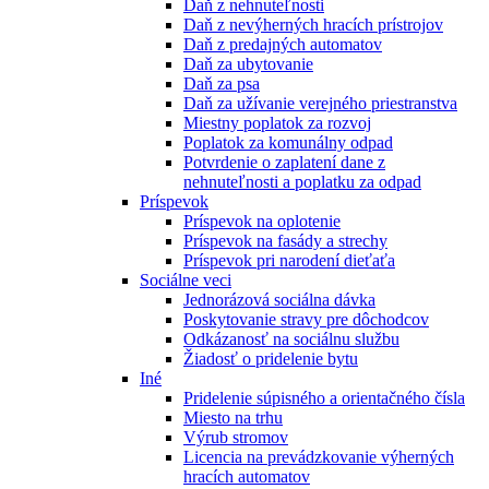
Daň z nehnuteľnosti
Daň z nevýherných hracích prístrojov
Daň z predajných automatov
Daň za ubytovanie
Daň za psa
Daň za užívanie verejného priestranstva
Miestny poplatok za rozvoj
Poplatok za komunálny odpad
Potvrdenie o zaplatení dane z
nehnuteľnosti a poplatku za odpad
Príspevok
Príspevok na oplotenie
Príspevok na fasády a strechy
Príspevok pri narodení dieťaťa
Sociálne veci
Jednorázová sociálna dávka
Poskytovanie stravy pre dôchodcov
Odkázanosť na sociálnu službu
Žiadosť o pridelenie bytu
Iné
Pridelenie súpisného a orientačného čísla
Miesto na trhu
Výrub stromov
Licencia na prevádzkovanie výherných
hracích automatov