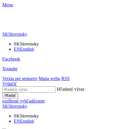
Menu
SK
Slovensky
SK
Slovensky
EN
English
Facebook
Youtube
Verzia pre seniorov
Mapa webu
RSS
Vytlačiť
Hľadaný výraz
Hľadať
rozšírené vyhľadávanie
SK
Slovensky
SK
Slovensky
EN
English