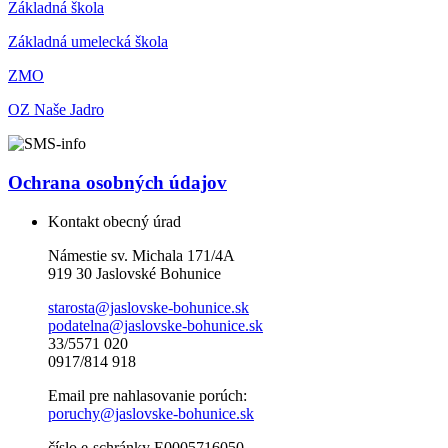
Základná škola
Základná umelecká škola
ZMO
OZ Naše Jadro
Ochrana osobných údajov
Kontakt obecný úrad
Námestie sv. Michala 171/4A
919 30 Jaslovské Bohunice
starosta@jaslovske-bohunice.sk
podatelna@jaslovske-bohunice.sk
33/5571 020
0917/814 918
Email pre nahlasovanie porúch:
poruchy@jaslovske-bohunice.sk
číslo e-schránky E0005716050