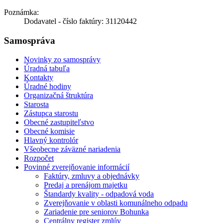
Poznámka:
Dodavatel - číslo faktúry: 31120442
Samospráva
Novinky zo samosprávy
Úradná tabuľa
Kontakty
Úradné hodiny
Organizačná štruktúra
Starosta
Zástupca starostu
Obecné zastupiteľstvo
Obecné komisie
Hlavný kontrolór
Všeobecne záväzné nariadenia
Rozpočet
Povinné zverejňovanie informácií
Faktúry, zmluvy a objednávky
Predaj a prenájom majetku
Štandardy kvality - odpadová voda
Zverejňovanie v oblasti komunálneho odpadu
Zariadenie pre seniorov Bohunka
Centrálny register zmlúv