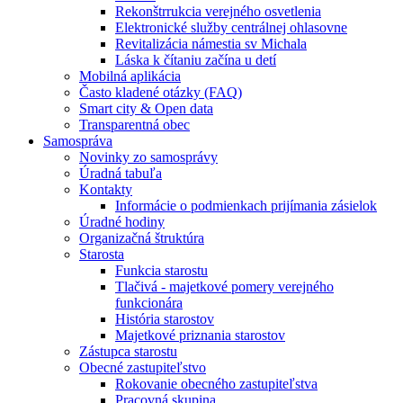
Rekonštrrukcia verejného osvetlenia
Elektronické služby centrálnej ohlasovne
Revitalizácia námestia sv Michala
Láska k čítaniu začína u detí
Mobilná aplikácia
Často kladené otázky (FAQ)
Smart city & Open data
Transparentná obec
Samospráva
Novinky zo samosprávy
Úradná tabuľa
Kontakty
Informácie o podmienkach prijímania zásielok
Úradné hodiny
Organizačná štruktúra
Starosta
Funkcia starostu
Tlačivá - majetkové pomery verejného
funkcionára
História starostov
Majetkové priznania starostov
Zástupca starostu
Obecné zastupiteľstvo
Rokovanie obecného zastupiteľstva
Pracovná skupina