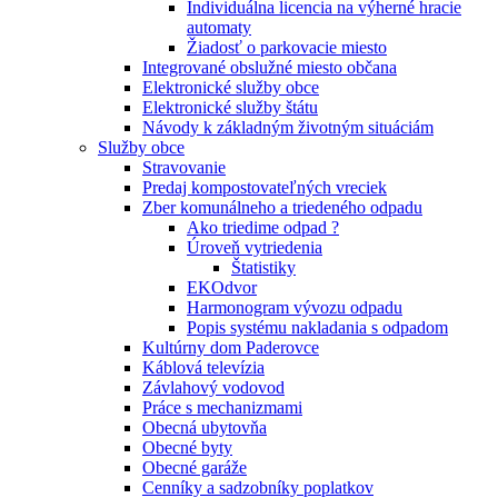
Individuálna licencia na výherné hracie
automaty
Žiadosť o parkovacie miesto
Integrované obslužné miesto občana
Elektronické služby obce
Elektronické služby štátu
Návody k základným životným situáciám
Služby obce
Stravovanie
Predaj kompostovateľných vreciek
Zber komunálneho a triedeného odpadu
Ako triedime odpad ?
Úroveň vytriedenia
Štatistiky
EKOdvor
Harmonogram vývozu odpadu
Popis systému nakladania s odpadom
Kultúrny dom Paderovce
Káblová televízia
Závlahový vodovod
Práce s mechanizmami
Obecná ubytovňa
Obecné byty
Obecné garáže
Cenníky a sadzobníky poplatkov