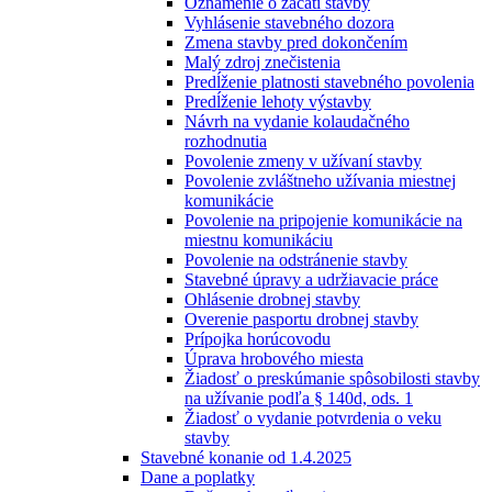
Oznámenie o začatí stavby
Vyhlásenie stavebného dozora
Zmena stavby pred dokončením
Malý zdroj znečistenia
Predĺženie platnosti stavebného povolenia
Predĺženie lehoty výstavby
Návrh na vydanie kolaudačného
rozhodnutia
Povolenie zmeny v užívaní stavby
Povolenie zvláštneho užívania miestnej
komunikácie
Povolenie na pripojenie komunikácie na
miestnu komunikáciu
Povolenie na odstránenie stavby
Stavebné úpravy a udržiavacie práce
Ohlásenie drobnej stavby
Overenie pasportu drobnej stavby
Prípojka horúcovodu
Úprava hrobového miesta
Žiadosť o preskúmanie spôsobilosti stavby
na užívanie podľa § 140d, ods. 1
Žiadosť o vydanie potvrdenia o veku
stavby
Stavebné konanie od 1.4.2025
Dane a poplatky