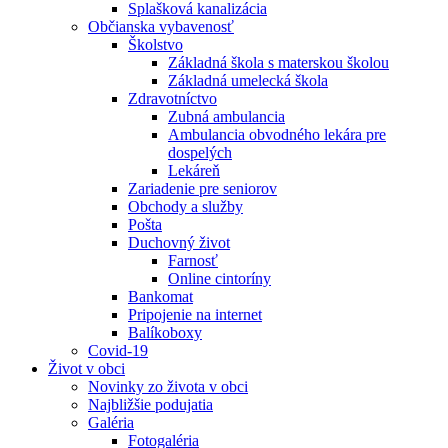
Splašková kanalizácia
Občianska vybavenosť
Školstvo
Základná škola s materskou školou
Základná umelecká škola
Zdravotníctvo
Zubná ambulancia
Ambulancia obvodného lekára pre
dospelých
Lekáreň
Zariadenie pre seniorov
Obchody a služby
Pošta
Duchovný život
Farnosť
Online cintoríny
Bankomat
Pripojenie na internet
Balíkoboxy
Covid-19
Život v obci
Novinky zo života v obci
Najbližšie podujatia
Galéria
Fotogaléria