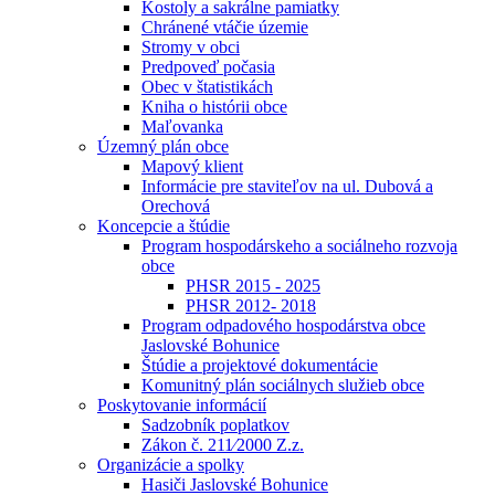
Kostoly a sakrálne pamiatky
Chránené vtáčie územie
Stromy v obci
Predpoveď počasia
Obec v štatistikách
Kniha o histórii obce
Maľovanka
Územný plán obce
Mapový klient
Informácie pre staviteľov na ul. Dubová a
Orechová
Koncepcie a štúdie
Program hospodárskeho a sociálneho rozvoja
obce
PHSR 2015 - 2025
PHSR 2012- 2018
Program odpadového hospodárstva obce
Jaslovské Bohunice
Štúdie a projektové dokumentácie
Komunitný plán sociálnych služieb obce
Poskytovanie informácií
Sadzobník poplatkov
Zákon č. 211⁄2000 Z.z.
Organizácie a spolky
Hasiči Jaslovské Bohunice