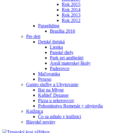
Rok 2015
Rok 2014
Rok 2013
Rok 2012
Paragliding
Brazília 2016
Pre deti
Detské ihriská
Lienka
Panské diely
Park pri amfiteátri
Areál materskej školy
Paderovce
Maľovanka
Pexeso
Gastro služby a Ubytovanie
Bar na Mlyne
Kaštieľ Dezasse
Pizza u sekerovcov
Pohostinstvo Remenár + ubytovňa
Knižnica
Čo sa udialo v knižnici
Blavské noviny