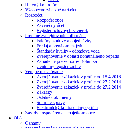
Hlavný kontrolór
Všeobecne záväzné nariadenia
Rozpočet
Rozpočet obce
Záverečný účet
Register účtovných závierok
Povinné zverejňovanie informácií
Faktúry, zmluvy a objednávky
Predaj a prenájom majetku
Štandardy kvality - odpadová voda
Zverejňovanie v oblasti komunálneho odpadu
Zariadenie pre seniorov Bohunka
Centrálny register zmlúv
Verejné obstarávanie
Zverejňovanie zákaziek v profile od 18.4.2016
Zverejňovanie zákaziek v profile od 27.2.2014
Zverejňovanie zákaziek v profile do 27.2.2014
Zákazky
Ostatné dokumenty
Súhrnné správy
Elektronický kontraktačný systém
Zásady hospodárenia s majetkom obce
Občan
Oznamy