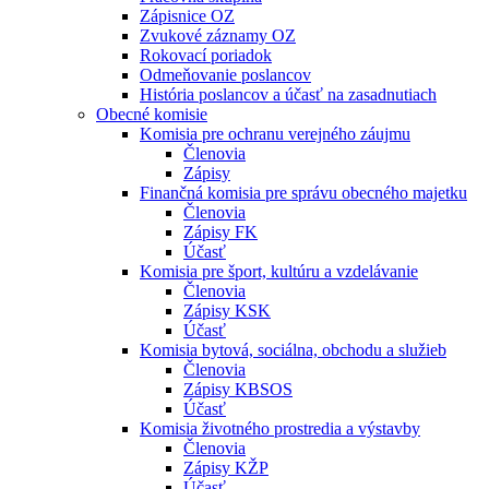
Zápisnice OZ
Zvukové záznamy OZ
Rokovací poriadok
Odmeňovanie poslancov
História poslancov a účasť na zasadnutiach
Obecné komisie
Komisia pre ochranu verejného záujmu
Členovia
Zápisy
Finančná komisia pre správu obecného majetku
Členovia
Zápisy FK
Účasť
Komisia pre šport, kultúru a vzdelávanie
Členovia
Zápisy KSK
Účasť
Komisia bytová, sociálna, obchodu a služieb
Členovia
Zápisy KBSOS
Účasť
Komisia životného prostredia a výstavby
Členovia
Zápisy KŽP
Účasť