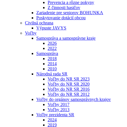
Prevencia a rôzne pokyny
Z činnosti hasičov
Zariadenie pre seniorov BOHUNKA
Poskytovanie dotácií obcou
Civilná ochrana
Výpuste JAVYS
Voľby
Samospráva a samosprávne kraje
2026
2022
Samospráva
2018
2014
2010
Národná rada SR
Voľby do NR SR 2023
Voľby do NR SR 2020
Voľby do NR SR 2016
Voľby do NR SR 2012
Voľby do orgánov samosprávnych krajov
Voľby 2017
Voľby 2013
Voľby prezidenta SR
2024
2019