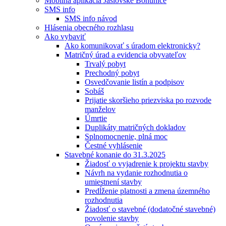
Mobilná aplikácia Jaslovské Bohunice
SMS info
SMS info návod
Hlásenia obecného rozhlasu
Ako vybaviť
Ako komunikovať s úradom elektronicky?
Matričný úrad a evidencia obyvateľov
Trvalý pobyt
Prechodný pobyt
Osvedčovanie listín a podpisov
Sobáš
Prijatie skoršieho priezviska po rozvode
manželov
Úmrtie
Duplikáty matričných dokladov
Splnomocnenie, plná moc
Čestné vyhlásenie
Stavebné konanie do 31.3.2025
Žiadosť o vyjadrenie k projektu stavby
Návrh na vydanie rozhodnutia o
umiestnení stavby
Predĺženie platnosti a zmena územného
rozhodnutia
Žiadosť o stavebné (dodatočné stavebné)
povolenie stavby