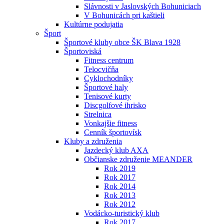
Slávnosti v Jaslovských Bohuniciach
V Bohunicách pri kaštieli
Kultúrne podujatia
Šport
Športové kluby obce ŠK Blava 1928
Športoviská
Fitness centrum
Telocvičňa
Cyklochodníky
Športové haly
Tenisové kurty
Discgolfové ihrisko
Strelnica
Vonkajšie fitness
Cenník športovísk
Kluby a združenia
Jazdecký klub AXA
Občianske združenie MEANDER
Rok 2019
Rok 2017
Rok 2014
Rok 2013
Rok 2012
Vodácko-turistický klub
Rok 2017