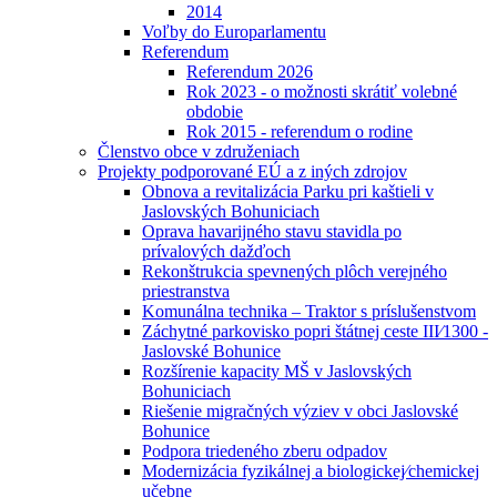
2014
Voľby do Europarlamentu
Referendum
Referendum 2026
Rok 2023 - o možnosti skrátiť volebné
obdobie
Rok 2015 - referendum o rodine
Členstvo obce v združeniach
Projekty podporované EÚ a z iných zdrojov
Obnova a revitalizácia Parku pri kaštieli v
Jaslovských Bohuniciach
Oprava havarijného stavu stavidla po
prívalových dažďoch
Rekonštrukcia spevnených plôch verejného
priestranstva
Komunálna technika – Traktor s príslušenstvom
Záchytné parkovisko popri štátnej ceste III⁄1300 -
Jaslovské Bohunice
Rozšírenie kapacity MŠ v Jaslovských
Bohuniciach
Riešenie migračných výziev v obci Jaslovské
Bohunice
Podpora triedeného zberu odpadov
Modernizácia fyzikálnej a biologickej⁄chemickej
učebne