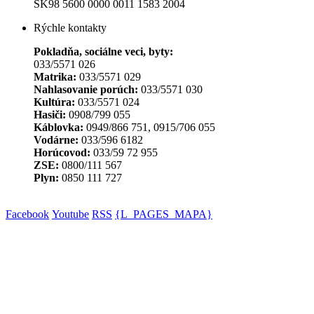
SK98 5600 0000 0011 1583 2004
Rýchle kontakty
Pokladňa, sociálne veci, byty:
033/5571 026
Matrika:
033/5571 029
Nahlasovanie porúch:
033/5571 030
Kultúra:
033/5571 024
Hasiči:
0908/799 055
Káblovka:
0949/866 751, 0915/706 055
Vodárne:
033/596 6182
Horúcovod:
033/59 72 955
ZSE:
0800/111 567
Plyn:
0850 111 727
Facebook
Youtube
RSS
{L_PAGES_MAPA}