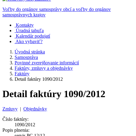
Voľby do orgánov samosprávy obcí a voľby do orgánov
samosprávnych krajov
Kontakty
Úradná tabuľa
Kalendár podujatí
Ako vybaviť?
Úvodná stránka
Samospráva
Povinné zverejňovanie informácií
Faktúry, zmluvy a objednávky
Faktúry
Detail faktúry 1090/2012
Detail faktúry 1090/2012
Zmluvy
|
Objednávky
Číslo faktúry:
1090/2012
Popis plnenia:
servis PC 12/12