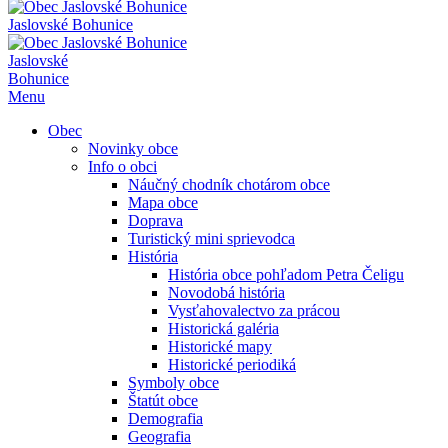
Jaslovské Bohunice
Jaslovské
Bohunice
Menu
Obec
Novinky obce
Info o obci
Náučný chodník chotárom obce
Mapa obce
Doprava
Turistický mini sprievodca
História
História obce pohľadom Petra Čeligu
Novodobá história
Vysťahovalectvo za prácou
Historická galéria
Historické mapy
Historické periodiká
Symboly obce
Štatút obce
Demografia
Geografia