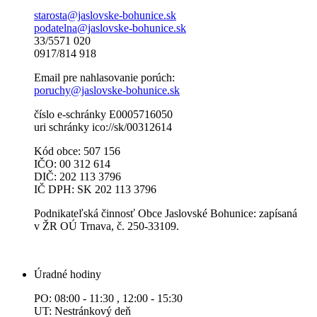
starosta@jaslovske-bohunice.sk
podatelna@jaslovske-bohunice.sk
33/5571 020
0917/814 918
Email pre nahlasovanie porúch:
poruchy@jaslovske-bohunice.sk
číslo e-schránky E0005716050
uri schránky ico://sk/00312614
Kód obce: 507 156
IČO: 00 312 614
DIČ: 202 113 3796
IČ DPH: SK 202 113 3796
Podnikateľská činnosť Obce Jaslovské Bohunice: zapísaná
v ŽR OÚ Trnava, č. 250-33109.
Úradné hodiny
PO: 08:00 - 11:30 , 12:00 - 15:30
UT: Nestránkový deň