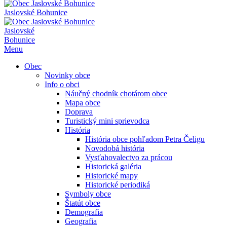
Jaslovské Bohunice
Jaslovské
Bohunice
Menu
Obec
Novinky obce
Info o obci
Náučný chodník chotárom obce
Mapa obce
Doprava
Turistický mini sprievodca
História
História obce pohľadom Petra Čeligu
Novodobá história
Vysťahovalectvo za prácou
Historická galéria
Historické mapy
Historické periodiká
Symboly obce
Štatút obce
Demografia
Geografia