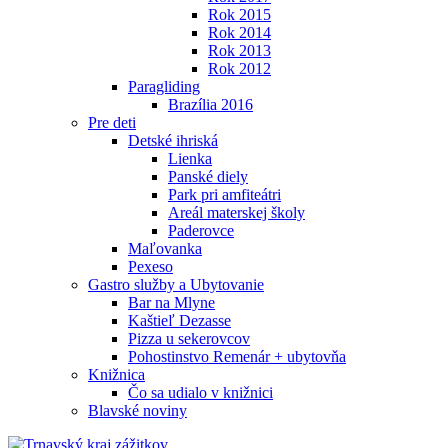
Rok 2015
Rok 2014
Rok 2013
Rok 2012
Paragliding
Brazília 2016
Pre deti
Detské ihriská
Lienka
Panské diely
Park pri amfiteátri
Areál materskej školy
Paderovce
Maľovanka
Pexeso
Gastro služby a Ubytovanie
Bar na Mlyne
Kaštieľ Dezasse
Pizza u sekerovcov
Pohostinstvo Remenár + ubytovňa
Knižnica
Čo sa udialo v knižnici
Blavské noviny