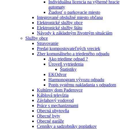
Individuálna licencia na výherné hracie
automaty
Žiadosť o parkovacie miesto
Integrované obslužné miesto občana
Elektronické služby obce
Elektronické služby štátu
Návody k základným životným situáciám
Služby obce
Stravovanie
Predaj kompostovateľných vreciek
Zber komunálneho a triedeného odpadu
Ako triedime odpad ?
Úroveň vytriedenia
Štatistiky
EKOdvor
Harmonogram vývozu odpadu
Popis systému nakladania s odpadom
Kultúrny dom Paderovce
Káblová televízia
Závlahový vodovod
Práce s mechanizmami
Obecná ubytovňa
Obecné byty
Obecné garáže
Cenníky a sadzobníky poplatkov