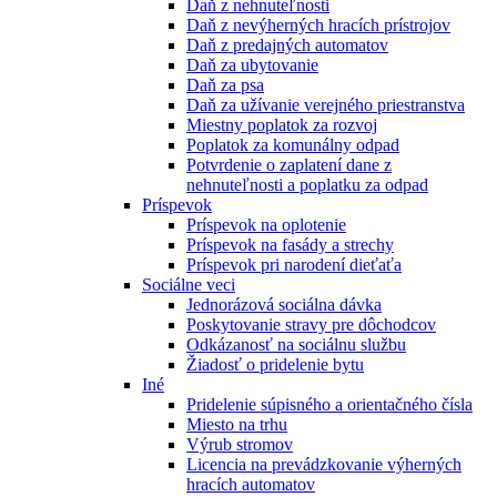
Daň z nehnuteľnosti
Daň z nevýherných hracích prístrojov
Daň z predajných automatov
Daň za ubytovanie
Daň za psa
Daň za užívanie verejného priestranstva
Miestny poplatok za rozvoj
Poplatok za komunálny odpad
Potvrdenie o zaplatení dane z
nehnuteľnosti a poplatku za odpad
Príspevok
Príspevok na oplotenie
Príspevok na fasády a strechy
Príspevok pri narodení dieťaťa
Sociálne veci
Jednorázová sociálna dávka
Poskytovanie stravy pre dôchodcov
Odkázanosť na sociálnu službu
Žiadosť o pridelenie bytu
Iné
Pridelenie súpisného a orientačného čísla
Miesto na trhu
Výrub stromov
Licencia na prevádzkovanie výherných
hracích automatov