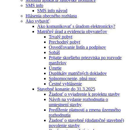
Mobilná aplikácia Jaslovské Bohunice
SMS info
SMS info návod
Hlásenia obecného rozhlasu
Ako vybaviť
Ako komunikovať s úradom elektronicky?
Matričný úrad a evidencia obyvateľov
Trvalý pobyt
Prechodný pobyt
Osvedčovanie listín a podpisov
Sobáš
Prijatie skoršieho priezviska po rozvode
manželov
Úmrtie
Duplikáty matričných dokladov
Splnomocnenie, plná moc
Čestné vyhlásenie
Stavebné konanie do 31.3.2025
Žiadosť o vyjadrenie k projektu stavby
Návrh na vydanie rozhodnutia o
umiestnení stavby
Predĺženie platnosti a zmena územného
rozhodnutia
Žiadosť o stavebné (dodatočné stavebné)
povolenie stavby