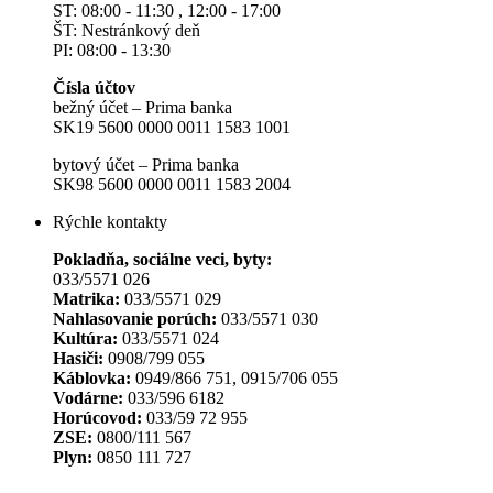
ST: 08:00 - 11:30 , 12:00 - 17:00
ŠT: Nestránkový deň
PI: 08:00 - 13:30
Čísla účtov
bežný účet – Prima banka
SK19 5600 0000 0011 1583 1001
bytový účet – Prima banka
SK98 5600 0000 0011 1583 2004
Rýchle kontakty
Pokladňa, sociálne veci, byty:
033/5571 026
Matrika:
033/5571 029
Nahlasovanie porúch:
033/5571 030
Kultúra:
033/5571 024
Hasiči:
0908/799 055
Káblovka:
0949/866 751, 0915/706 055
Vodárne:
033/596 6182
Horúcovod:
033/59 72 955
ZSE:
0800/111 567
Plyn:
0850 111 727