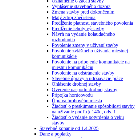
Oznámenie o začatí stavby
Vyhlásenie stavebného dozora
Zmena stavby pred dokončením
Malý zdroj znečistenia
Predĺženie platnosti stavebného povolenia
Predĺženie lehoty výstavby
Návrh na vydanie kolaudačného
rozhodnutia
Povolenie zmeny v užívaní stavby
Povolenie zvláštneho užívania miestnej
komunikácie
Povolenie na pripojenie komunikácie na
miestnu komunikáciu
Povolenie na odstránenie stavby
Stavebné úpravy a udržiavacie práce
Ohlásenie drobnej stavby
Overenie pasportu drobnej stavby
Prípojka horúcovodu
Úprava hrobového miesta
Žiadosť o preskúmanie spôsobilosti stavby
na užívanie podľa § 140d, ods. 1
Žiadosť o vydanie potvrdenia o veku
stavby
Stavebné konanie od 1.4.2025
Dane a poplatky