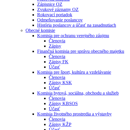
Zápisnice OZ
Zvukové záznamy OZ
Rokovací poriadok
Odmeňovanie poslancov
História poslancov a účasť na zasadnutiach
Obecné komisie
Komisia pre ochranu verejného záujmu
Členovia
Zápisy
Finančná komisia pre správu obecného majetku
Členovia
Zápisy FK
Účasť
Komisia pre šport, kultúru a vzdelávanie
Členovia
Zápisy KSK
Účasť
Komisia bytová, sociálna, obchodu a služieb
Členovia
Zápisy KBSOS
Účasť
Komisia životného prostredia a výstavby
Členovia
Zápisy KŽP
Účasť