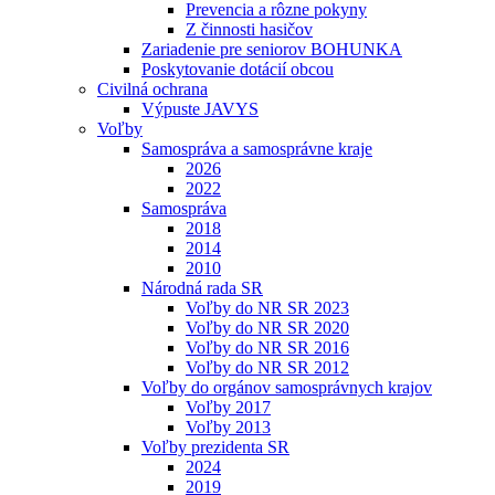
Prevencia a rôzne pokyny
Z činnosti hasičov
Zariadenie pre seniorov BOHUNKA
Poskytovanie dotácií obcou
Civilná ochrana
Výpuste JAVYS
Voľby
Samospráva a samosprávne kraje
2026
2022
Samospráva
2018
2014
2010
Národná rada SR
Voľby do NR SR 2023
Voľby do NR SR 2020
Voľby do NR SR 2016
Voľby do NR SR 2012
Voľby do orgánov samosprávnych krajov
Voľby 2017
Voľby 2013
Voľby prezidenta SR
2024
2019