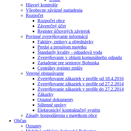
Hlavný kontrolór
Všeobecne záväzné nariadenia
Rozpočet
Rozpočet obce
Záverečný účet
Register účtovných závierok
Povinné zverejňovanie informácií
Faktúry, zmluvy a objednávky
Predaj a prenájom majetku
Štandardy kvality - odpadová voda
Zverejňovanie v oblasti komunálneho odpadu
Zariadenie pre seniorov Bohunka
Centrálny register zmlúv
Verejné obstarávanie
Zverejňovanie zákaziek v profile od 18.4.2016
Zverejňovanie zákaziek v profile od 27.2.2014
Zverejňovanie zákaziek v profile do 27.2.2014
Zákazky
Ostatné dokumenty
Súhrnné správy
Elektronický kontraktačný systém
Zásady hospodárenia s majetkom obce
Občan
Oznamy