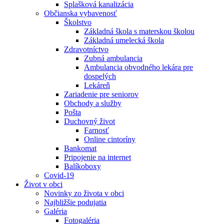
Splašková kanalizácia
Občianska vybavenosť
Školstvo
Základná škola s materskou školou
Základná umelecká škola
Zdravotníctvo
Zubná ambulancia
Ambulancia obvodného lekára pre
dospelých
Lekáreň
Zariadenie pre seniorov
Obchody a služby
Pošta
Duchovný život
Farnosť
Online cintoríny
Bankomat
Pripojenie na internet
Balíkoboxy
Covid-19
Život v obci
Novinky zo života v obci
Najbližšie podujatia
Galéria
Fotogaléria