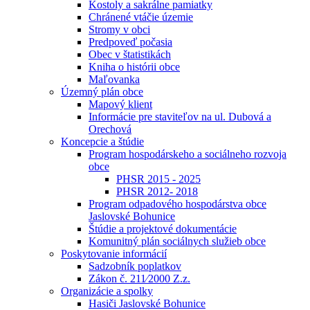
Kostoly a sakrálne pamiatky
Chránené vtáčie územie
Stromy v obci
Predpoveď počasia
Obec v štatistikách
Kniha o histórii obce
Maľovanka
Územný plán obce
Mapový klient
Informácie pre staviteľov na ul. Dubová a
Orechová
Koncepcie a štúdie
Program hospodárskeho a sociálneho rozvoja
obce
PHSR 2015 - 2025
PHSR 2012- 2018
Program odpadového hospodárstva obce
Jaslovské Bohunice
Štúdie a projektové dokumentácie
Komunitný plán sociálnych služieb obce
Poskytovanie informácií
Sadzobník poplatkov
Zákon č. 211⁄2000 Z.z.
Organizácie a spolky
Hasiči Jaslovské Bohunice