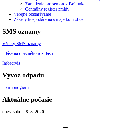
Zariadenie pre seniorov Bohunka
Centrálny register zmlúv
Verejné obstarávanie
Zásady hospodárenia s majetkom obce
SMS oznamy
Všetky SMS oznamy
Hlásenia obecného rozhlasu
Infoservis
Vývoz odpadu
Harmonogram
Aktuálne počasie
dnes, sobota 8. 8. 2026