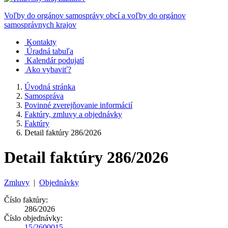
Voľby do orgánov samosprávy obcí a voľby do orgánov
samosprávnych krajov
Kontakty
Úradná tabuľa
Kalendár podujatí
Ako vybaviť?
Úvodná stránka
Samospráva
Povinné zverejňovanie informácií
Faktúry, zmluvy a objednávky
Faktúry
Detail faktúry 286/2026
Detail faktúry 286/2026
Zmluvy
|
Objednávky
Číslo faktúry:
286/2026
Číslo objednávky:
15/2600015