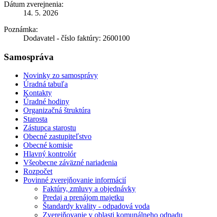
Dátum zverejnenia:
14. 5. 2026
Poznámka:
Dodavatel - číslo faktúry: 2600100
Samospráva
Novinky zo samosprávy
Úradná tabuľa
Kontakty
Úradné hodiny
Organizačná štruktúra
Starosta
Zástupca starostu
Obecné zastupiteľstvo
Obecné komisie
Hlavný kontrolór
Všeobecne záväzné nariadenia
Rozpočet
Povinné zverejňovanie informácií
Faktúry, zmluvy a objednávky
Predaj a prenájom majetku
Štandardy kvality - odpadová voda
Zverejňovanie v oblasti komunálneho odpadu