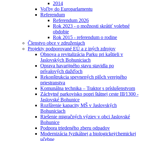
2014
Voľby do Europarlamentu
Referendum
Referendum 2026
Rok 2023 - o možnosti skrátiť volebné
obdobie
Rok 2015 - referendum o rodine
Členstvo obce v združeniach
Projekty podporované EÚ a z iných zdrojov
Obnova a revitalizácia Parku pri kaštieli v
Jaslovských Bohuniciach
Oprava havarijného stavu stavidla po
prívalových dažďoch
Rekonštrukcia spevnených plôch verejného
priestranstva
Komunálna technika – Traktor s príslušenstvom
Záchytné parkovisko popri štátnej ceste III⁄1300 -
Jaslovské Bohunice
Rozšírenie kapacity MŠ v Jaslovských
Bohuniciach
Riešenie migračných výziev v obci Jaslovské
Bohunice
Podpora triedeného zberu odpadov
Modernizácia fyzikálnej a biologickej⁄chemickej
učebne