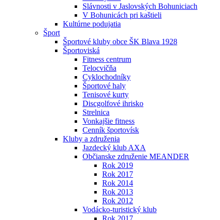
Slávnosti v Jaslovských Bohuniciach
V Bohunicách pri kaštieli
Kultúrne podujatia
Šport
Športové kluby obce ŠK Blava 1928
Športoviská
Fitness centrum
Telocvičňa
Cyklochodníky
Športové haly
Tenisové kurty
Discgolfové ihrisko
Strelnica
Vonkajšie fitness
Cenník športovísk
Kluby a združenia
Jazdecký klub AXA
Občianske združenie MEANDER
Rok 2019
Rok 2017
Rok 2014
Rok 2013
Rok 2012
Vodácko-turistický klub
Rok 2017