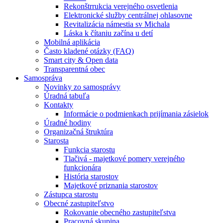
Rekonštrrukcia verejného osvetlenia
Elektronické služby centrálnej ohlasovne
Revitalizácia námestia sv Michala
Láska k čítaniu začína u detí
Mobilná aplikácia
Často kladené otázky (FAQ)
Smart city & Open data
Transparentná obec
Samospráva
Novinky zo samosprávy
Úradná tabuľa
Kontakty
Informácie o podmienkach prijímania zásielok
Úradné hodiny
Organizačná štruktúra
Starosta
Funkcia starostu
Tlačivá - majetkové pomery verejného
funkcionára
História starostov
Majetkové priznania starostov
Zástupca starostu
Obecné zastupiteľstvo
Rokovanie obecného zastupiteľstva
Pracovná skupina