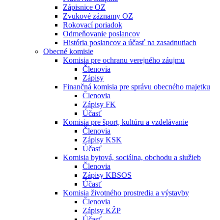
Zápisnice OZ
Zvukové záznamy OZ
Rokovací poriadok
Odmeňovanie poslancov
História poslancov a účasť na zasadnutiach
Obecné komisie
Komisia pre ochranu verejného záujmu
Členovia
Zápisy
Finančná komisia pre správu obecného majetku
Členovia
Zápisy FK
Účasť
Komisia pre šport, kultúru a vzdelávanie
Členovia
Zápisy KSK
Účasť
Komisia bytová, sociálna, obchodu a služieb
Členovia
Zápisy KBSOS
Účasť
Komisia životného prostredia a výstavby
Členovia
Zápisy KŽP
Účasť