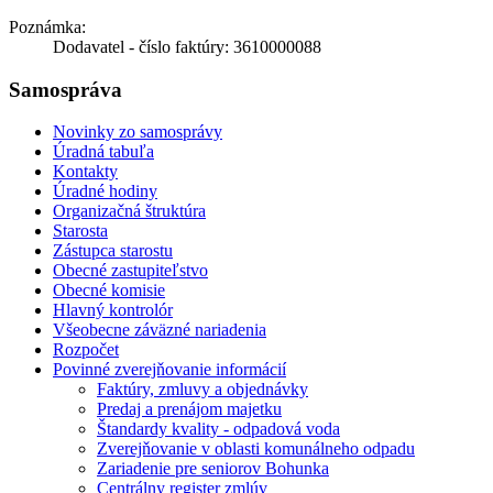
Poznámka:
Dodavatel - číslo faktúry: 3610000088
Samospráva
Novinky zo samosprávy
Úradná tabuľa
Kontakty
Úradné hodiny
Organizačná štruktúra
Starosta
Zástupca starostu
Obecné zastupiteľstvo
Obecné komisie
Hlavný kontrolór
Všeobecne záväzné nariadenia
Rozpočet
Povinné zverejňovanie informácií
Faktúry, zmluvy a objednávky
Predaj a prenájom majetku
Štandardy kvality - odpadová voda
Zverejňovanie v oblasti komunálneho odpadu
Zariadenie pre seniorov Bohunka
Centrálny register zmlúv