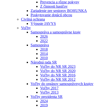
Prevencia a rôzne pokyny
Z činnosti hasičov
Zariadenie pre seniorov BOHUNKA
Poskytovanie dotácií obcou
Civilná ochrana
Výpuste JAVYS
Voľby
Samospráva a samosprávne kraje
2026
2022
Samospráva
2018
2014
2010
Národná rada SR
Voľby do NR SR 2023
Voľby do NR SR 2020
Voľby do NR SR 2016
Voľby do NR SR 2012
Voľby do orgánov samosprávnych krajov
Voľby 2017
Voľby 2013
Voľby prezidenta SR
2024
2019