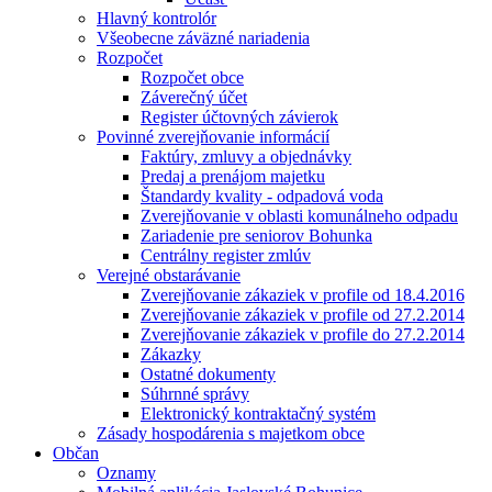
Hlavný kontrolór
Všeobecne záväzné nariadenia
Rozpočet
Rozpočet obce
Záverečný účet
Register účtovných závierok
Povinné zverejňovanie informácií
Faktúry, zmluvy a objednávky
Predaj a prenájom majetku
Štandardy kvality - odpadová voda
Zverejňovanie v oblasti komunálneho odpadu
Zariadenie pre seniorov Bohunka
Centrálny register zmlúv
Verejné obstarávanie
Zverejňovanie zákaziek v profile od 18.4.2016
Zverejňovanie zákaziek v profile od 27.2.2014
Zverejňovanie zákaziek v profile do 27.2.2014
Zákazky
Ostatné dokumenty
Súhrnné správy
Elektronický kontraktačný systém
Zásady hospodárenia s majetkom obce
Občan
Oznamy