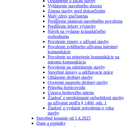
Oznámenie o začatí stavby
Vyhlásenie stavebného dozora
Zmena stavby pred dokončením
Malý zdroj znečistenia
Predĺženie platnosti stavebného povolenia
Predĺženie lehoty výstavby
Návrh na vydanie kolaudačného
rozhodnutia
Povolenie zmeny v užívaní stavby
Povolenie zvláštneho užívania miestnej
komunikácie
Povolenie na pripojenie komunikácie na
miestnu komunikáciu
Povolenie na odstránenie stavby
Stavebné úpravy a udržiavacie práce
Ohlásenie drobnej stavby
Overenie pasportu drobnej stavby
Prípojka horúcovodu
Úprava hrobového miesta
Žiadosť o preskúmanie spôsobilosti stavby
na užívanie podľa § 140d, ods. 1
Žiadosť o vydanie potvrdenia o veku
stavby
Stavebné konanie od 1.4.2025
Dane a poplatky