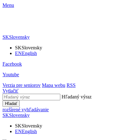
Menu
SK
Slovensky
SK
Slovensky
EN
English
Facebook
Youtube
Verzia pre seniorov
Mapa webu
RSS
Vytlačiť
Hľadaný výraz
Hľadať
rozšírené vyhľadávanie
SK
Slovensky
SK
Slovensky
EN
English