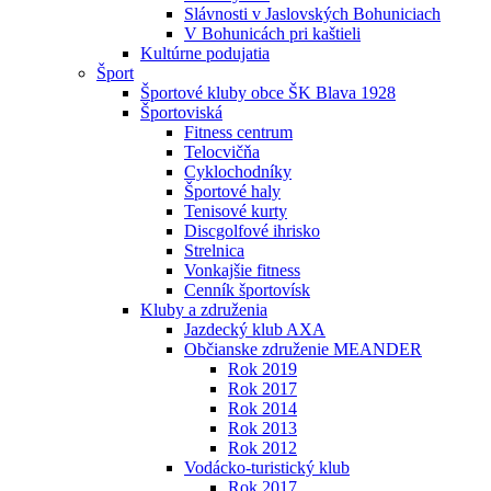
Slávnosti v Jaslovských Bohuniciach
V Bohunicách pri kaštieli
Kultúrne podujatia
Šport
Športové kluby obce ŠK Blava 1928
Športoviská
Fitness centrum
Telocvičňa
Cyklochodníky
Športové haly
Tenisové kurty
Discgolfové ihrisko
Strelnica
Vonkajšie fitness
Cenník športovísk
Kluby a združenia
Jazdecký klub AXA
Občianske združenie MEANDER
Rok 2019
Rok 2017
Rok 2014
Rok 2013
Rok 2012
Vodácko-turistický klub
Rok 2017