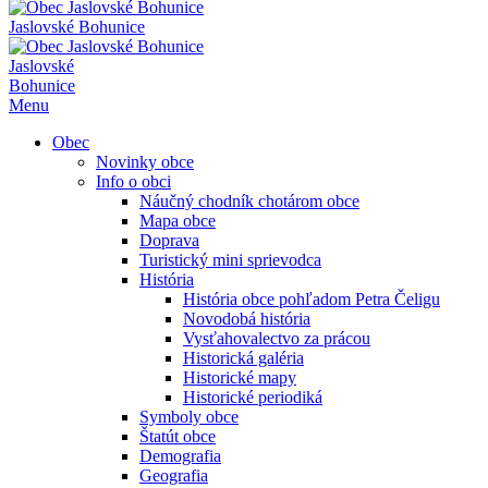
Jaslovské Bohunice
Jaslovské
Bohunice
Menu
Obec
Novinky obce
Info o obci
Náučný chodník chotárom obce
Mapa obce
Doprava
Turistický mini sprievodca
História
História obce pohľadom Petra Čeligu
Novodobá história
Vysťahovalectvo za prácou
Historická galéria
Historické mapy
Historické periodiká
Symboly obce
Štatút obce
Demografia
Geografia