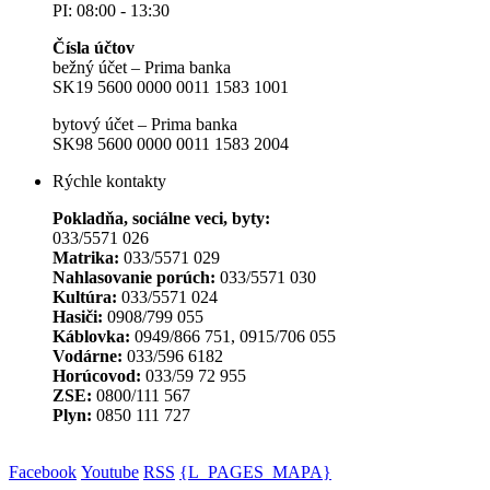
PI: 08:00 - 13:30
Čísla účtov
bežný účet – Prima banka
SK19 5600 0000 0011 1583 1001
bytový účet – Prima banka
SK98 5600 0000 0011 1583 2004
Rýchle kontakty
Pokladňa, sociálne veci, byty:
033/5571 026
Matrika:
033/5571 029
Nahlasovanie porúch:
033/5571 030
Kultúra:
033/5571 024
Hasiči:
0908/799 055
Káblovka:
0949/866 751, 0915/706 055
Vodárne:
033/596 6182
Horúcovod:
033/59 72 955
ZSE:
0800/111 567
Plyn:
0850 111 727
Facebook
Youtube
RSS
{L_PAGES_MAPA}