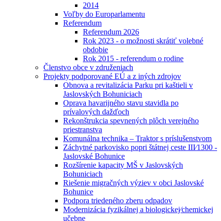
2014
Voľby do Europarlamentu
Referendum
Referendum 2026
Rok 2023 - o možnosti skrátiť volebné
obdobie
Rok 2015 - referendum o rodine
Členstvo obce v združeniach
Projekty podporované EÚ a z iných zdrojov
Obnova a revitalizácia Parku pri kaštieli v
Jaslovských Bohuniciach
Oprava havarijného stavu stavidla po
prívalových dažďoch
Rekonštrukcia spevnených plôch verejného
priestranstva
Komunálna technika – Traktor s príslušenstvom
Záchytné parkovisko popri štátnej ceste III⁄1300 -
Jaslovské Bohunice
Rozšírenie kapacity MŠ v Jaslovských
Bohuniciach
Riešenie migračných výziev v obci Jaslovské
Bohunice
Podpora triedeného zberu odpadov
Modernizácia fyzikálnej a biologickej⁄chemickej
učebne