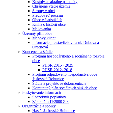
Kostoly a sakrálne pamiatky
Chránené vtáčie územie
Stromy v obci
Predpoveď počasia
Obec v štatistikách
Kniha o histórii obce
Maľovanka
Územný plán obce
Mapový klient
Informácie pre staviteľov na ul. Dubová a
Orechová
Koncepcie a štúdie
Program hospodárskeho a sociálneho rozvoja
obce
PHSR 2015 - 2025
PHSR 2012- 2018
Program odpadového hospodárstva obce
Jaslovské Bohunice
Štúdie a projektové dokumentácie
Komunitný plán sociálnych služieb obce
Poskytovanie informácií
Sadzobník poplatkov
Zákon č. 211⁄2000 Z.z.
Organizácie a spolky
Hasiči Jaslovské Bohunice