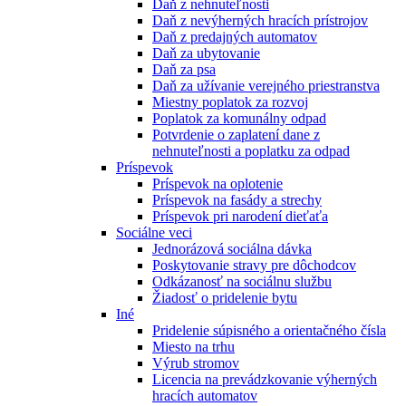
Daň z nehnuteľnosti
Daň z nevýherných hracích prístrojov
Daň z predajných automatov
Daň za ubytovanie
Daň za psa
Daň za užívanie verejného priestranstva
Miestny poplatok za rozvoj
Poplatok za komunálny odpad
Potvrdenie o zaplatení dane z
nehnuteľnosti a poplatku za odpad
Príspevok
Príspevok na oplotenie
Príspevok na fasády a strechy
Príspevok pri narodení dieťaťa
Sociálne veci
Jednorázová sociálna dávka
Poskytovanie stravy pre dôchodcov
Odkázanosť na sociálnu službu
Žiadosť o pridelenie bytu
Iné
Pridelenie súpisného a orientačného čísla
Miesto na trhu
Výrub stromov
Licencia na prevádzkovanie výherných
hracích automatov