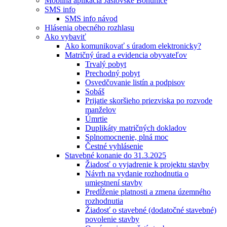
Mobilná aplikácia Jaslovské Bohunice
SMS info
SMS info návod
Hlásenia obecného rozhlasu
Ako vybaviť
Ako komunikovať s úradom elektronicky?
Matričný úrad a evidencia obyvateľov
Trvalý pobyt
Prechodný pobyt
Osvedčovanie listín a podpisov
Sobáš
Prijatie skoršieho priezviska po rozvode
manželov
Úmrtie
Duplikáty matričných dokladov
Splnomocnenie, plná moc
Čestné vyhlásenie
Stavebné konanie do 31.3.2025
Žiadosť o vyjadrenie k projektu stavby
Návrh na vydanie rozhodnutia o
umiestnení stavby
Predĺženie platnosti a zmena územného
rozhodnutia
Žiadosť o stavebné (dodatočné stavebné)
povolenie stavby