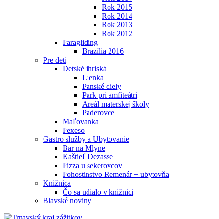
Rok 2015
Rok 2014
Rok 2013
Rok 2012
Paragliding
Brazília 2016
Pre deti
Detské ihriská
Lienka
Panské diely
Park pri amfiteátri
Areál materskej školy
Paderovce
Maľovanka
Pexeso
Gastro služby a Ubytovanie
Bar na Mlyne
Kaštieľ Dezasse
Pizza u sekerovcov
Pohostinstvo Remenár + ubytovňa
Knižnica
Čo sa udialo v knižnici
Blavské noviny