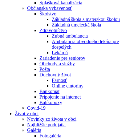
Splašková kanalizácia
Občianska vybavenosť
Školstvo
Základná škola s materskou školou
Základná umelecká škola
Zdravotníctvo
Zubná ambulancia
Ambulancia obvodného lekára pre
dospelých
Lekáreň
Zariadenie pre seniorov
Obchody a služby
Pošta
Duchovný život
Farnosť
Online cintoríny
Bankomat
Pripojenie na internet
Balíkoboxy
Covid-19
Život v obci
Novinky zo života v obci
Najbližšie podujatia
Galéria
Fotogaléria