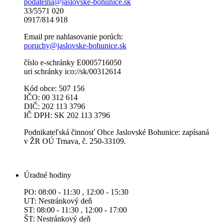
podatelna@jaslovske-bohunice.sk
33/5571 020
0917/814 918
Email pre nahlasovanie porúch:
poruchy@jaslovske-bohunice.sk
číslo e-schránky E0005716050
uri schránky ico://sk/00312614
Kód obce: 507 156
IČO: 00 312 614
DIČ: 202 113 3796
IČ DPH: SK 202 113 3796
Podnikateľská činnosť Obce Jaslovské Bohunice: zapísaná
v ŽR OÚ Trnava, č. 250-33109.
Úradné hodiny
PO: 08:00 - 11:30 , 12:00 - 15:30
UT: Nestránkový deň
ST: 08:00 - 11:30 , 12:00 - 17:00
ŠT: Nestránkový deň