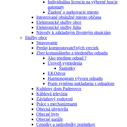
Individuálna licencia na výherné hracie
automaty
Žiadosť o parkovacie miesto
Integrované obslužné miesto občana
Elektronické služby obce
Elektronické služby štátu
Návody k základným životným situáciám
Služby obce
Stravovanie
Predaj kompostovateľných vreciek
Zber komunálneho a triedeného odpadu
Ako triedime odpad ?
Úroveň vytriedenia
Štatistiky
EKOdvor
Harmonogram vývozu odpadu
Popis systému nakladania s odpadom
Kultúrny dom Paderovce
Káblová televízia
Závlahový vodovod
Práce s mechanizmami
Obecná ubytovňa
Obecné byty
Obecné garáže
Cenníky a sadzobníky poplatkov