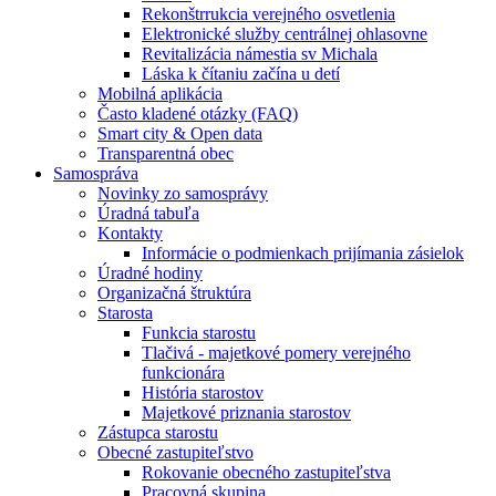
Rekonštrrukcia verejného osvetlenia
Elektronické služby centrálnej ohlasovne
Revitalizácia námestia sv Michala
Láska k čítaniu začína u detí
Mobilná aplikácia
Často kladené otázky (FAQ)
Smart city & Open data
Transparentná obec
Samospráva
Novinky zo samosprávy
Úradná tabuľa
Kontakty
Informácie o podmienkach prijímania zásielok
Úradné hodiny
Organizačná štruktúra
Starosta
Funkcia starostu
Tlačivá - majetkové pomery verejného
funkcionára
História starostov
Majetkové priznania starostov
Zástupca starostu
Obecné zastupiteľstvo
Rokovanie obecného zastupiteľstva
Pracovná skupina