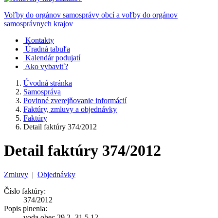
Voľby do orgánov samosprávy obcí a voľby do orgánov
samosprávnych krajov
Kontakty
Úradná tabuľa
Kalendár podujatí
Ako vybaviť?
Úvodná stránka
Samospráva
Povinné zverejňovanie informácií
Faktúry, zmluvy a objednávky
Faktúry
Detail faktúry 374/2012
Detail faktúry 374/2012
Zmluvy
|
Objednávky
Číslo faktúry:
374/2012
Popis plnenia:
voda obec 29.2.-31.5.12