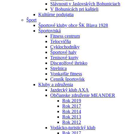
Slávnosti v Jaslovských Bohuniciach
V Bohunicách pri kaštieli
Kultúrne podujatia
Šport
Športové kluby obce ŠK Blava 1928
Športoviská
Fitness centrum
Telocvičňa
Cyklochodníky
Športové haly
Tenisové kurty
Discgolfové ihrisko
Strelnica
Vonkajšie fitness
Cenník športovísk
Kluby a združenia
Jazdecký klub AXA
Občianske združenie MEANDER
Rok 2019
Rok 2017
Rok 2014
Rok 2013
Rok 2012
Vodácko-turistický klub
Rok 2017