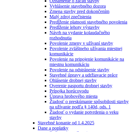
Oznámenie o začatí stavby
Vyhlásenie stavebného dozora
Zmena stavby pred dokončením
Malý zdroj znečistenia
Predĺženie platnosti stavebného povolenia
Predĺženie lehoty výstavby
Návrh na vydanie kolaudačného
rozhodnutia
Povolenie zmeny v užívaní stavby
Povolenie zvláštneho užívania miestnej
komunikácie
Povolenie na pripojenie komunikácie na
miestnu komunikáciu
Povolenie na odstránenie stavby
Stavebné úpravy a udržiavacie práce
Ohlásenie drobnej stavby
Overenie pasportu drobnej stavby
Prípojka horúcovodu
Úprava hrobového miesta
Žiadosť o preskúmanie spôsobilosti stavby
na užívanie podľa § 140d, ods. 1
Žiadosť o vydanie potvrdenia o veku
stavby
Stavebné konanie od 1.4.2025
Dane a poplatky