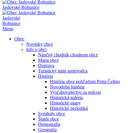
Jaslovské Bohunice
Jaslovské
Bohunice
Menu
Obec
Novinky obce
Info o obci
Náučný chodník chotárom obce
Mapa obce
Doprava
Turistický mini sprievodca
História
História obce pohľadom Petra Čeligu
Novodobá história
Vysťahovalectvo za prácou
Historická galéria
Historické mapy
Historické periodiká
Symboly obce
Štatút obce
Demografia
Geografia