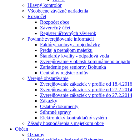
Hlavný kontrolór
Všeobecne záväzné nariadenia
Rozpočet
Rozpočet obce
Záverečný účet
Register účtovných závierok
Povinné zverejňovanie informácií
Faktúry, zmluvy a objednávky
Predaj a prenájom majetku
Štandardy kvality - odpadová voda
Zverejňovanie v oblasti komunálneho odpadu
Zariadenie pre seniorov Bohunka
Centrálny register zmlúv
Verejné obstarávanie
Zverejňovanie zákaziek v profile od 18.4.2016
Zverejňovanie zákaziek v profile od 27.2.2014
Zverejňovanie zákaziek v profile do 27.2.2014
Zákazky
Ostatné dokumenty
Súhrnné správy
Elektronický kontraktačný systém
Zásady hospodárenia s majetkom obce
Občan
Oznamy