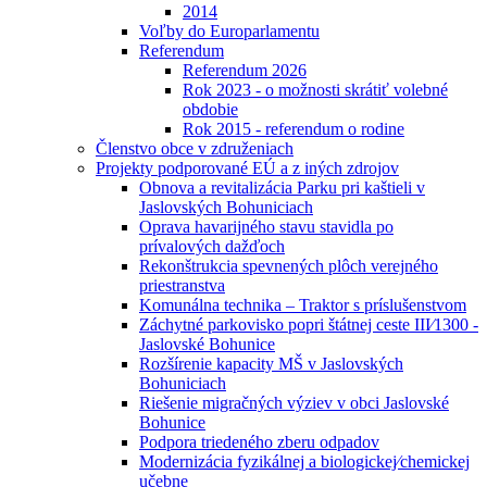
2014
Voľby do Europarlamentu
Referendum
Referendum 2026
Rok 2023 - o možnosti skrátiť volebné
obdobie
Rok 2015 - referendum o rodine
Členstvo obce v združeniach
Projekty podporované EÚ a z iných zdrojov
Obnova a revitalizácia Parku pri kaštieli v
Jaslovských Bohuniciach
Oprava havarijného stavu stavidla po
prívalových dažďoch
Rekonštrukcia spevnených plôch verejného
priestranstva
Komunálna technika – Traktor s príslušenstvom
Záchytné parkovisko popri štátnej ceste III⁄1300 -
Jaslovské Bohunice
Rozšírenie kapacity MŠ v Jaslovských
Bohuniciach
Riešenie migračných výziev v obci Jaslovské
Bohunice
Podpora triedeného zberu odpadov
Modernizácia fyzikálnej a biologickej⁄chemickej
učebne