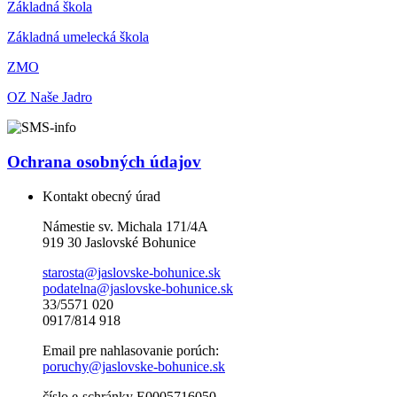
Základná škola
Základná umelecká škola
ZMO
OZ Naše Jadro
Ochrana osobných údajov
Kontakt obecný úrad
Námestie sv. Michala 171/4A
919 30 Jaslovské Bohunice
starosta@jaslovske-bohunice.sk
podatelna@jaslovske-bohunice.sk
33/5571 020
0917/814 918
Email pre nahlasovanie porúch:
poruchy@jaslovske-bohunice.sk
číslo e-schránky E0005716050