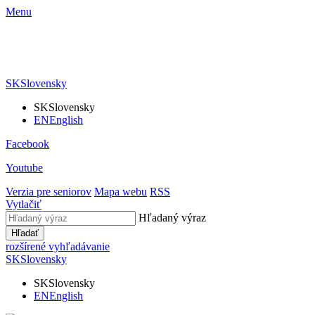
Menu
SK
Slovensky
SK
Slovensky
EN
English
Facebook
Youtube
Verzia pre seniorov
Mapa webu
RSS
Vytlačiť
Hľadaný výraz
Hľadať
rozšírené vyhľadávanie
SK
Slovensky
SK
Slovensky
EN
English