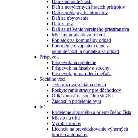
Daň z nehnuteľnosti
Daň z nevýherných hracích prístrojov
Daň z predajných automatov
Daň za ubytovanie
Daň za psa
Daň za užívanie verejného priestranstva
Miestny poplatok za rozvoj
Poplatok za komunálny odpad
Potvrdenie o zaplatení dane z
nehnuteľnosti a poplatku za odpad
Príspevok
Príspevok na oplotenie
Príspevok na fasády a strechy
Príspevok pri narodení dieťaťa
Sociálne veci
Jednorázová sociálna dávka
Poskytovanie stravy pre dôchodcov
Odkázanosť na sociálnu službu
Žiadosť o pridelenie bytu
Iné
Pridelenie súpisného a orientačného čísla
Miesto na trhu
Výrub stromov
Licencia na prevádzkovanie výherných
hracích automatov