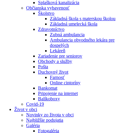
Splašková kanalizácia
Občianska vybavenosť
Školstvo
Základná škola s materskou školou
Základná umelecká škola
Zdravotníctvo
Zubná ambulancia
Ambulancia obvodného lekára pre
dospelých
Lekáreň
Zariadenie pre seniorov
Obchody a služby
Pošta
Duchovný život
Farnosť
Online cintoríny
Bankomat
Pripojenie na internet
Balíkoboxy
Covid-19
Život v obci
Novinky zo života v obci
Najbližšie podujatia
Galéria
Fotogaléria