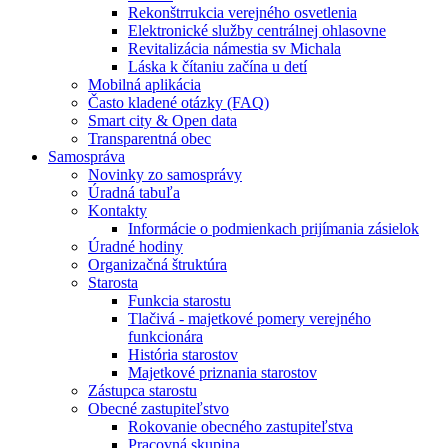
Rekonštrrukcia verejného osvetlenia
Elektronické služby centrálnej ohlasovne
Revitalizácia námestia sv Michala
Láska k čítaniu začína u detí
Mobilná aplikácia
Často kladené otázky (FAQ)
Smart city & Open data
Transparentná obec
Samospráva
Novinky zo samosprávy
Úradná tabuľa
Kontakty
Informácie o podmienkach prijímania zásielok
Úradné hodiny
Organizačná štruktúra
Starosta
Funkcia starostu
Tlačivá - majetkové pomery verejného
funkcionára
História starostov
Majetkové priznania starostov
Zástupca starostu
Obecné zastupiteľstvo
Rokovanie obecného zastupiteľstva
Pracovná skupina