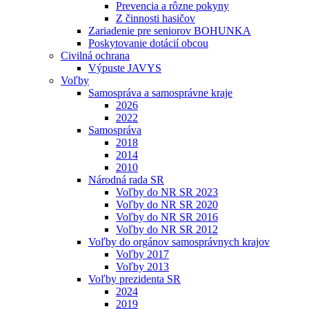
Prevencia a rôzne pokyny
Z činnosti hasičov
Zariadenie pre seniorov BOHUNKA
Poskytovanie dotácií obcou
Civilná ochrana
Výpuste JAVYS
Voľby
Samospráva a samosprávne kraje
2026
2022
Samospráva
2018
2014
2010
Národná rada SR
Voľby do NR SR 2023
Voľby do NR SR 2020
Voľby do NR SR 2016
Voľby do NR SR 2012
Voľby do orgánov samosprávnych krajov
Voľby 2017
Voľby 2013
Voľby prezidenta SR
2024
2019