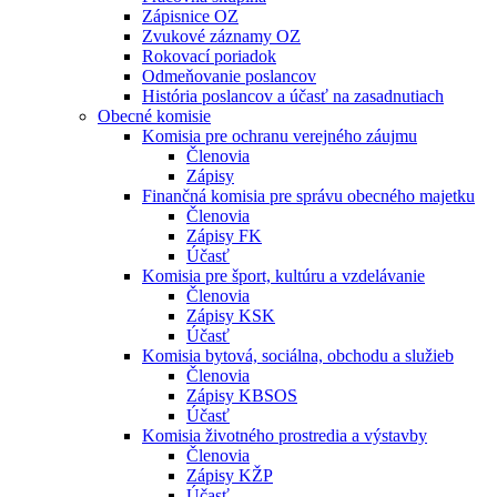
Zápisnice OZ
Zvukové záznamy OZ
Rokovací poriadok
Odmeňovanie poslancov
História poslancov a účasť na zasadnutiach
Obecné komisie
Komisia pre ochranu verejného záujmu
Členovia
Zápisy
Finančná komisia pre správu obecného majetku
Členovia
Zápisy FK
Účasť
Komisia pre šport, kultúru a vzdelávanie
Členovia
Zápisy KSK
Účasť
Komisia bytová, sociálna, obchodu a služieb
Členovia
Zápisy KBSOS
Účasť
Komisia životného prostredia a výstavby
Členovia
Zápisy KŽP
Účasť