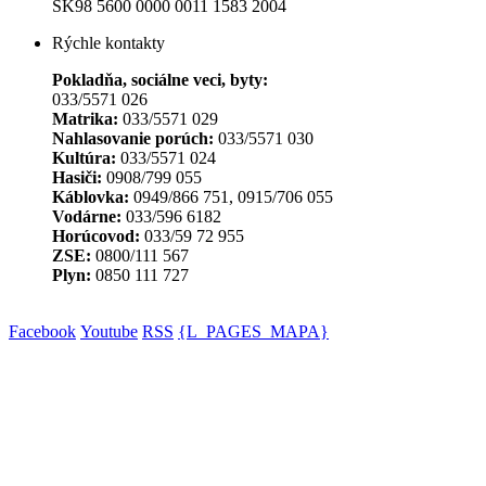
SK98 5600 0000 0011 1583 2004
Rýchle kontakty
Pokladňa, sociálne veci, byty:
033/5571 026
Matrika:
033/5571 029
Nahlasovanie porúch:
033/5571 030
Kultúra:
033/5571 024
Hasiči:
0908/799 055
Káblovka:
0949/866 751, 0915/706 055
Vodárne:
033/596 6182
Horúcovod:
033/59 72 955
ZSE:
0800/111 567
Plyn:
0850 111 727
Facebook
Youtube
RSS
{L_PAGES_MAPA}