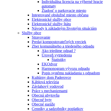
Individuálna licencia na výherné hracie
automaty
Žiadosť o parkovacie miesto
Integrované obslužné miesto občana
Elektronické služby obce
Elektronické služby štátu
Návody k základným životným situáciám
Služby obce
Stravovanie
Predaj kompostovateľných vreciek
Zber komunálneho a triedeného odpadu
Ako triedime odpad ?
Úroveň vytriedenia
Štatistiky
EKOdvor
Harmonogram vývozu odpadu
Popis systému nakladania s odpadom
Kultúrny dom Paderovce
Káblová televízia
Závlahový vodovod
Práce s mechanizmami
Obecná ubytovňa
Obecné byty
Obecné garáže
Cenníky a sadzobníky poplatkov