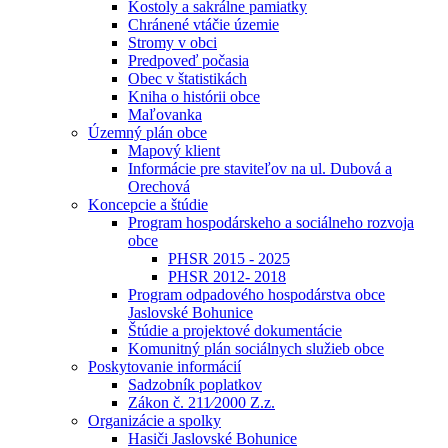
Kostoly a sakrálne pamiatky
Chránené vtáčie územie
Stromy v obci
Predpoveď počasia
Obec v štatistikách
Kniha o histórii obce
Maľovanka
Územný plán obce
Mapový klient
Informácie pre staviteľov na ul. Dubová a
Orechová
Koncepcie a štúdie
Program hospodárskeho a sociálneho rozvoja
obce
PHSR 2015 - 2025
PHSR 2012- 2018
Program odpadového hospodárstva obce
Jaslovské Bohunice
Štúdie a projektové dokumentácie
Komunitný plán sociálnych služieb obce
Poskytovanie informácií
Sadzobník poplatkov
Zákon č. 211⁄2000 Z.z.
Organizácie a spolky
Hasiči Jaslovské Bohunice