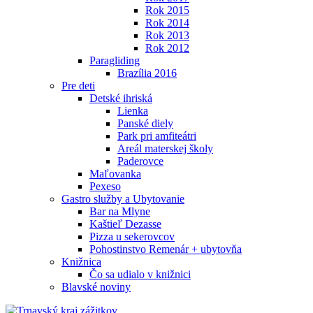
Rok 2015
Rok 2014
Rok 2013
Rok 2012
Paragliding
Brazília 2016
Pre deti
Detské ihriská
Lienka
Panské diely
Park pri amfiteátri
Areál materskej školy
Paderovce
Maľovanka
Pexeso
Gastro služby a Ubytovanie
Bar na Mlyne
Kaštieľ Dezasse
Pizza u sekerovcov
Pohostinstvo Remenár + ubytovňa
Knižnica
Čo sa udialo v knižnici
Blavské noviny