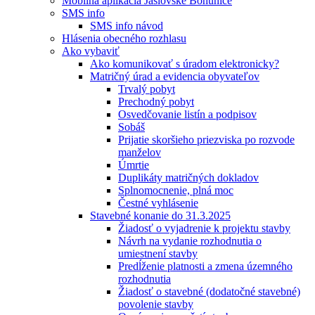
Mobilná aplikácia Jaslovské Bohunice
SMS info
SMS info návod
Hlásenia obecného rozhlasu
Ako vybaviť
Ako komunikovať s úradom elektronicky?
Matričný úrad a evidencia obyvateľov
Trvalý pobyt
Prechodný pobyt
Osvedčovanie listín a podpisov
Sobáš
Prijatie skoršieho priezviska po rozvode
manželov
Úmrtie
Duplikáty matričných dokladov
Splnomocnenie, plná moc
Čestné vyhlásenie
Stavebné konanie do 31.3.2025
Žiadosť o vyjadrenie k projektu stavby
Návrh na vydanie rozhodnutia o
umiestnení stavby
Predĺženie platnosti a zmena územného
rozhodnutia
Žiadosť o stavebné (dodatočné stavebné)
povolenie stavby