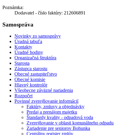
Poznámka:
Dodavatel - číslo faktúry: 212606891
Samospráva
Novinky zo samosprávy
Úradná tabuľa
Kontakty
Úradné hodiny
Organizačná štruktúra
Starosta
Zástupca starostu
Obecné zastupiteľstvo
Obecné komisie
Hlavný kontrolór
Všeobecne záväzné nariadenia
Rozpočet
Povinné zverejňovanie informácií
Faktúry, zmluvy a objednávky
Predaj a prenájom majetku
Štandardy kvality - odpadová voda
Zverejňovanie v oblasti komunálneho odpadu
Zariadenie pre seniorov Bohunka
Centrálny register zmlúv