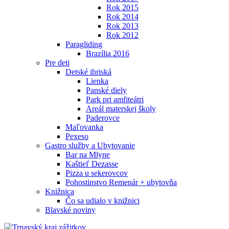
Rok 2015
Rok 2014
Rok 2013
Rok 2012
Paragliding
Brazília 2016
Pre deti
Detské ihriská
Lienka
Panské diely
Park pri amfiteátri
Areál materskej školy
Paderovce
Maľovanka
Pexeso
Gastro služby a Ubytovanie
Bar na Mlyne
Kaštieľ Dezasse
Pizza u sekerovcov
Pohostinstvo Remenár + ubytovňa
Knižnica
Čo sa udialo v knižnici
Blavské noviny