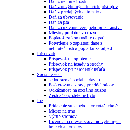
Daň z nehnuteľnosti
Daň z nevýherných hracích prístrojov
Daň z predajných automatov
Daň za ubytovanie
Daň za psa
Daň za užívanie verejného priestranstva
Miestny poplatok za rozvoj
Poplatok za komunálny odpad
Potvrdenie o zaplatení dane z
nehnuteľnosti a poplatku za odpad
Príspevok
Príspevok na oplotenie
Príspevok na fasády a strechy
Príspevok pri narodení dieťaťa
Sociálne veci
Jednorázová sociálna dávka
Poskytovanie stravy pre dôchodcov
Odkázanosť na sociálnu službu
Žiadosť o pridelenie bytu
Iné
Pridelenie súpisného a orientačného čísla
Miesto na trhu
Výrub stromov
Licencia na prevádzkovanie výherných
hracích automatov