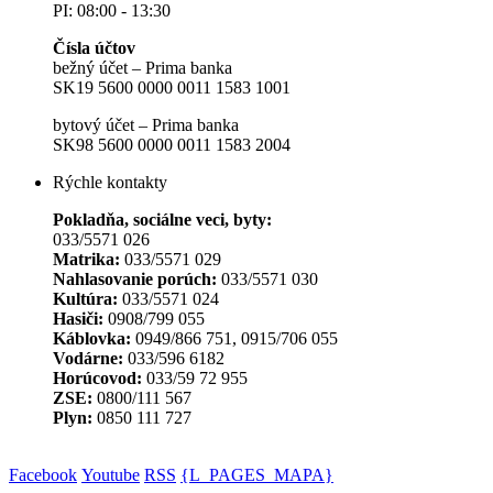
PI: 08:00 - 13:30
Čísla účtov
bežný účet – Prima banka
SK19 5600 0000 0011 1583 1001
bytový účet – Prima banka
SK98 5600 0000 0011 1583 2004
Rýchle kontakty
Pokladňa, sociálne veci, byty:
033/5571 026
Matrika:
033/5571 029
Nahlasovanie porúch:
033/5571 030
Kultúra:
033/5571 024
Hasiči:
0908/799 055
Káblovka:
0949/866 751, 0915/706 055
Vodárne:
033/596 6182
Horúcovod:
033/59 72 955
ZSE:
0800/111 567
Plyn:
0850 111 727
Facebook
Youtube
RSS
{L_PAGES_MAPA}