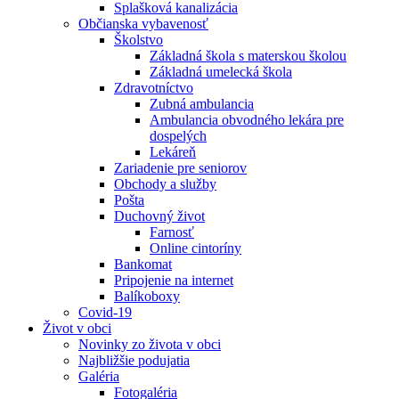
Splašková kanalizácia
Občianska vybavenosť
Školstvo
Základná škola s materskou školou
Základná umelecká škola
Zdravotníctvo
Zubná ambulancia
Ambulancia obvodného lekára pre
dospelých
Lekáreň
Zariadenie pre seniorov
Obchody a služby
Pošta
Duchovný život
Farnosť
Online cintoríny
Bankomat
Pripojenie na internet
Balíkoboxy
Covid-19
Život v obci
Novinky zo života v obci
Najbližšie podujatia
Galéria
Fotogaléria