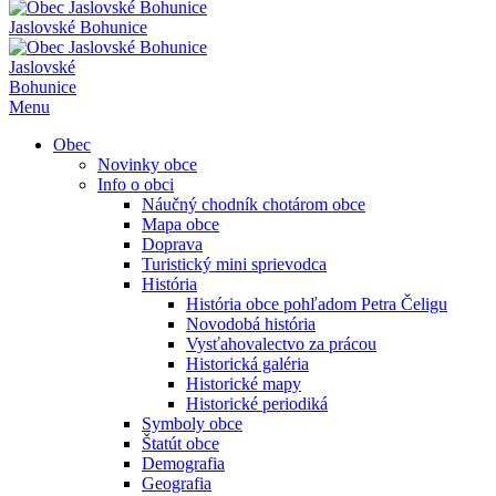
Jaslovské Bohunice
Jaslovské
Bohunice
Menu
Obec
Novinky obce
Info o obci
Náučný chodník chotárom obce
Mapa obce
Doprava
Turistický mini sprievodca
História
História obce pohľadom Petra Čeligu
Novodobá história
Vysťahovalectvo za prácou
Historická galéria
Historické mapy
Historické periodiká
Symboly obce
Štatút obce
Demografia
Geografia