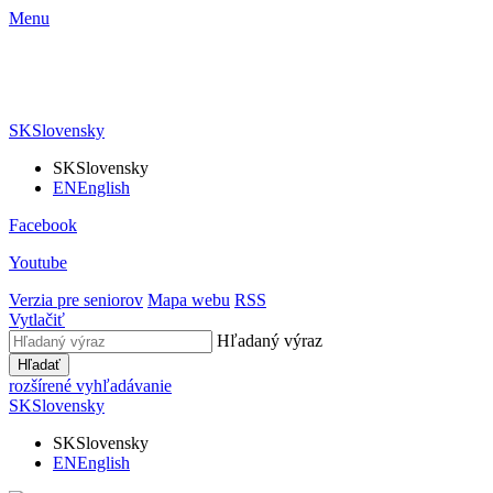
Menu
SK
Slovensky
SK
Slovensky
EN
English
Facebook
Youtube
Verzia pre seniorov
Mapa webu
RSS
Vytlačiť
Hľadaný výraz
Hľadať
rozšírené vyhľadávanie
SK
Slovensky
SK
Slovensky
EN
English