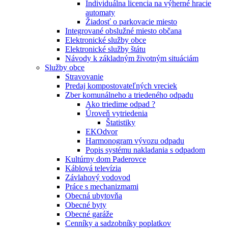
Individuálna licencia na výherné hracie
automaty
Žiadosť o parkovacie miesto
Integrované obslužné miesto občana
Elektronické služby obce
Elektronické služby štátu
Návody k základným životným situáciám
Služby obce
Stravovanie
Predaj kompostovateľných vreciek
Zber komunálneho a triedeného odpadu
Ako triedime odpad ?
Úroveň vytriedenia
Štatistiky
EKOdvor
Harmonogram vývozu odpadu
Popis systému nakladania s odpadom
Kultúrny dom Paderovce
Káblová televízia
Závlahový vodovod
Práce s mechanizmami
Obecná ubytovňa
Obecné byty
Obecné garáže
Cenníky a sadzobníky poplatkov