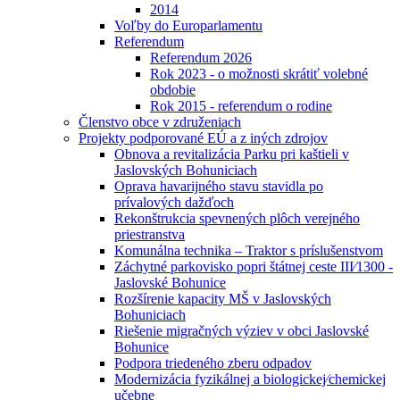
2014
Voľby do Europarlamentu
Referendum
Referendum 2026
Rok 2023 - o možnosti skrátiť volebné
obdobie
Rok 2015 - referendum o rodine
Členstvo obce v združeniach
Projekty podporované EÚ a z iných zdrojov
Obnova a revitalizácia Parku pri kaštieli v
Jaslovských Bohuniciach
Oprava havarijného stavu stavidla po
prívalových dažďoch
Rekonštrukcia spevnených plôch verejného
priestranstva
Komunálna technika – Traktor s príslušenstvom
Záchytné parkovisko popri štátnej ceste III⁄1300 -
Jaslovské Bohunice
Rozšírenie kapacity MŠ v Jaslovských
Bohuniciach
Riešenie migračných výziev v obci Jaslovské
Bohunice
Podpora triedeného zberu odpadov
Modernizácia fyzikálnej a biologickej⁄chemickej
učebne