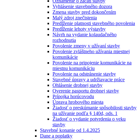
Oznámenie o začatí stavby
Vyhlásenie stavebného dozora
Zmena stavby pred dokončením
Malý zdroj znečistenia
Predĺženie platnosti stavebného povolenia
Predĺženie lehoty výstavby
Návrh na vydanie kolaudačného
rozhodnutia
Povolenie zmeny v užívaní stavby
Povolenie zvláštneho užívania miestnej
komunikácie
Povolenie na pripojenie komunikácie na
miestnu komunikáciu
Povolenie na odstránenie stavby
Stavebné úpravy a udržiavacie práce
Ohlásenie drobnej stavby
Overenie pasportu drobnej stavby
Prípojka horúcovodu
Úprava hrobového miesta
Žiadosť o preskúmanie spôsobilosti stavby
na užívanie podľa § 140d, ods. 1
Žiadosť o vydanie potvrdenia o veku
stavby
Stavebné konanie od 1.4.2025
Dane a poplatky