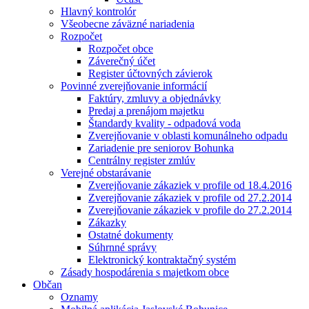
Hlavný kontrolór
Všeobecne záväzné nariadenia
Rozpočet
Rozpočet obce
Záverečný účet
Register účtovných závierok
Povinné zverejňovanie informácií
Faktúry, zmluvy a objednávky
Predaj a prenájom majetku
Štandardy kvality - odpadová voda
Zverejňovanie v oblasti komunálneho odpadu
Zariadenie pre seniorov Bohunka
Centrálny register zmlúv
Verejné obstarávanie
Zverejňovanie zákaziek v profile od 18.4.2016
Zverejňovanie zákaziek v profile od 27.2.2014
Zverejňovanie zákaziek v profile do 27.2.2014
Zákazky
Ostatné dokumenty
Súhrnné správy
Elektronický kontraktačný systém
Zásady hospodárenia s majetkom obce
Občan
Oznamy