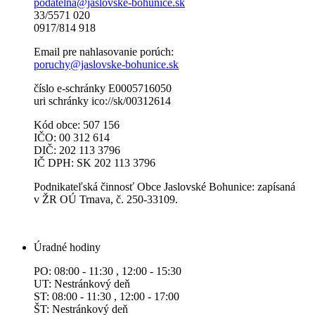
podatelna@jaslovske-bohunice.sk
33/5571 020
0917/814 918
Email pre nahlasovanie porúch:
poruchy@jaslovske-bohunice.sk
číslo e-schránky E0005716050
uri schránky ico://sk/00312614
Kód obce: 507 156
IČO: 00 312 614
DIČ: 202 113 3796
IČ DPH: SK 202 113 3796
Podnikateľská činnosť Obce Jaslovské Bohunice: zapísaná
v ŽR OÚ Trnava, č. 250-33109.
Úradné hodiny
PO: 08:00 - 11:30 , 12:00 - 15:30
UT: Nestránkový deň
ST: 08:00 - 11:30 , 12:00 - 17:00
ŠT: Nestránkový deň