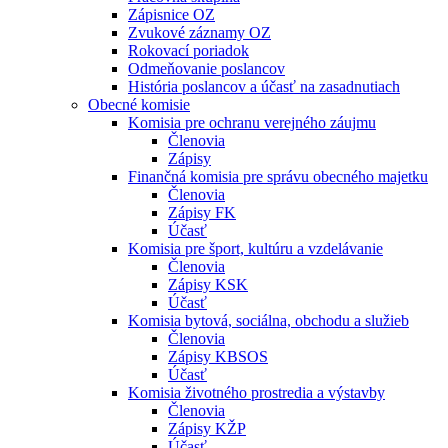
Zápisnice OZ
Zvukové záznamy OZ
Rokovací poriadok
Odmeňovanie poslancov
História poslancov a účasť na zasadnutiach
Obecné komisie
Komisia pre ochranu verejného záujmu
Členovia
Zápisy
Finančná komisia pre správu obecného majetku
Členovia
Zápisy FK
Účasť
Komisia pre šport, kultúru a vzdelávanie
Členovia
Zápisy KSK
Účasť
Komisia bytová, sociálna, obchodu a služieb
Členovia
Zápisy KBSOS
Účasť
Komisia životného prostredia a výstavby
Členovia
Zápisy KŽP
Účasť