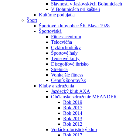
Slávnosti v Jaslovských Bohuniciach
V Bohunicách pri kaštieli
Kultúrne podujatia
Šport
Športové kluby obce ŠK Blava 1928
Športoviská
Fitness centrum
Telocvičňa
Cyklochodníky
Športové haly
Tenisové kurty
Discgolfové ihrisko
Strelnica
Vonkajšie fitness
Cenník športovísk
Kluby a združenia
Jazdecký klub AXA
Občianske združenie MEANDER
Rok 2019
Rok 2017
Rok 2014
Rok 2013
Rok 2012
Vodácko-turistický klub
Rok 2017