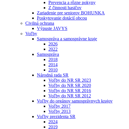
Prevencia a rôzne pokyny
Z činnosti hasičov
Zariadenie pre seniorov BOHUNKA
Poskytovanie dotácií obcou
Civilná ochrana
Výpuste JAVYS
Voľby
Samospráva a samosprávne kraje
2026
2022
Samospráva
2018
2014
2010
Národná rada SR
Voľby do NR SR 2023
Voľby do NR SR 2020
Voľby do NR SR 2016
Voľby do NR SR 2012
Voľby do orgánov samosprávnych krajov
Voľby 2017
Voľby 2013
Voľby prezidenta SR
2024
2019