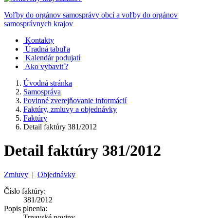
Voľby do orgánov samosprávy obcí a voľby do orgánov
samosprávnych krajov
Kontakty
Úradná tabuľa
Kalendár podujatí
Ako vybaviť?
Úvodná stránka
Samospráva
Povinné zverejňovanie informácií
Faktúry, zmluvy a objednávky
Faktúry
Detail faktúry 381/2012
Detail faktúry 381/2012
Zmluvy
|
Objednávky
Číslo faktúry:
381/2012
Popis plnenia:
Trnavské noviny