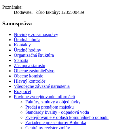
Poznámka:
Dodavatel - číslo faktúry: 1235500439
Samospráva
Novinky zo samosprávy
Úradná tabuľa
Kontakty
Úradné hodiny
Organizačná štruktúra
Starosta
Zástupca starostu
Obecné zastupiteľstvo
Obecné komisie
Hlavný kontrolór
Všeobecne záväzné nariadenia
Rozpočet
Povinné zverejňovanie informácií
Faktúry, zmluvy a objednávky
Predaj a prenájom majetku
Štandardy kvality - odpadová voda
Zverejňovanie v oblasti komunálneho odpadu
Zariadenie pre seniorov Bohunka
Centrálny register zmlúv