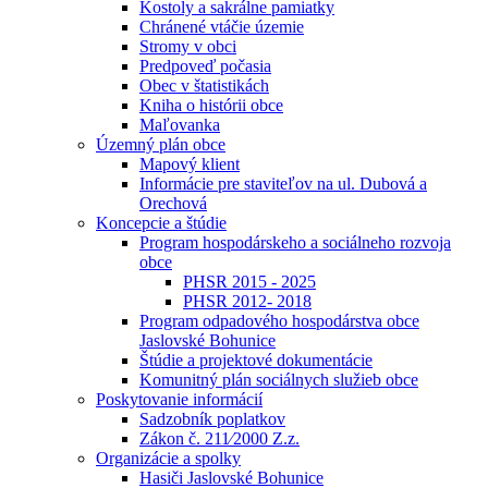
Kostoly a sakrálne pamiatky
Chránené vtáčie územie
Stromy v obci
Predpoveď počasia
Obec v štatistikách
Kniha o histórii obce
Maľovanka
Územný plán obce
Mapový klient
Informácie pre staviteľov na ul. Dubová a
Orechová
Koncepcie a štúdie
Program hospodárskeho a sociálneho rozvoja
obce
PHSR 2015 - 2025
PHSR 2012- 2018
Program odpadového hospodárstva obce
Jaslovské Bohunice
Štúdie a projektové dokumentácie
Komunitný plán sociálnych služieb obce
Poskytovanie informácií
Sadzobník poplatkov
Zákon č. 211⁄2000 Z.z.
Organizácie a spolky
Hasiči Jaslovské Bohunice