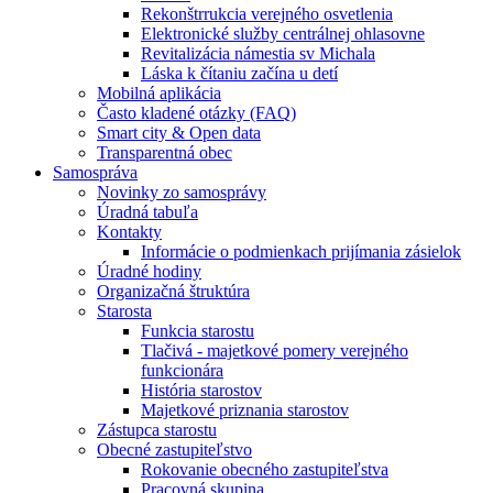
Rekonštrrukcia verejného osvetlenia
Elektronické služby centrálnej ohlasovne
Revitalizácia námestia sv Michala
Láska k čítaniu začína u detí
Mobilná aplikácia
Často kladené otázky (FAQ)
Smart city & Open data
Transparentná obec
Samospráva
Novinky zo samosprávy
Úradná tabuľa
Kontakty
Informácie o podmienkach prijímania zásielok
Úradné hodiny
Organizačná štruktúra
Starosta
Funkcia starostu
Tlačivá - majetkové pomery verejného
funkcionára
História starostov
Majetkové priznania starostov
Zástupca starostu
Obecné zastupiteľstvo
Rokovanie obecného zastupiteľstva
Pracovná skupina