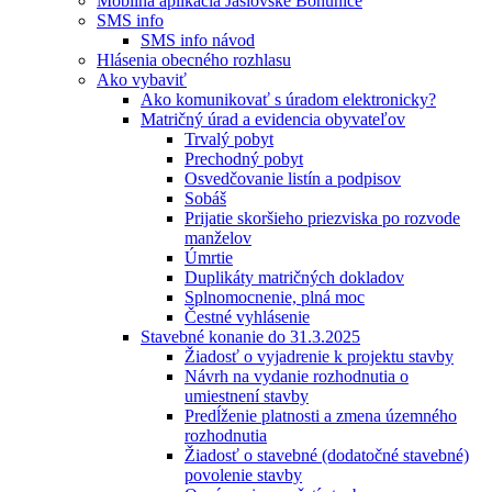
Mobilná aplikácia Jaslovské Bohunice
SMS info
SMS info návod
Hlásenia obecného rozhlasu
Ako vybaviť
Ako komunikovať s úradom elektronicky?
Matričný úrad a evidencia obyvateľov
Trvalý pobyt
Prechodný pobyt
Osvedčovanie listín a podpisov
Sobáš
Prijatie skoršieho priezviska po rozvode
manželov
Úmrtie
Duplikáty matričných dokladov
Splnomocnenie, plná moc
Čestné vyhlásenie
Stavebné konanie do 31.3.2025
Žiadosť o vyjadrenie k projektu stavby
Návrh na vydanie rozhodnutia o
umiestnení stavby
Predĺženie platnosti a zmena územného
rozhodnutia
Žiadosť o stavebné (dodatočné stavebné)
povolenie stavby