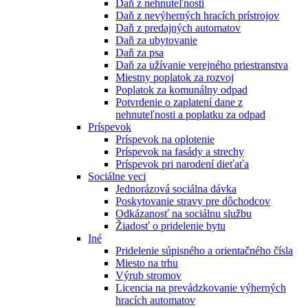
Daň z nehnuteľnosti
Daň z nevýherných hracích prístrojov
Daň z predajných automatov
Daň za ubytovanie
Daň za psa
Daň za užívanie verejného priestranstva
Miestny poplatok za rozvoj
Poplatok za komunálny odpad
Potvrdenie o zaplatení dane z
nehnuteľnosti a poplatku za odpad
Príspevok
Príspevok na oplotenie
Príspevok na fasády a strechy
Príspevok pri narodení dieťaťa
Sociálne veci
Jednorázová sociálna dávka
Poskytovanie stravy pre dôchodcov
Odkázanosť na sociálnu službu
Žiadosť o pridelenie bytu
Iné
Pridelenie súpisného a orientačného čísla
Miesto na trhu
Výrub stromov
Licencia na prevádzkovanie výherných
hracích automatov