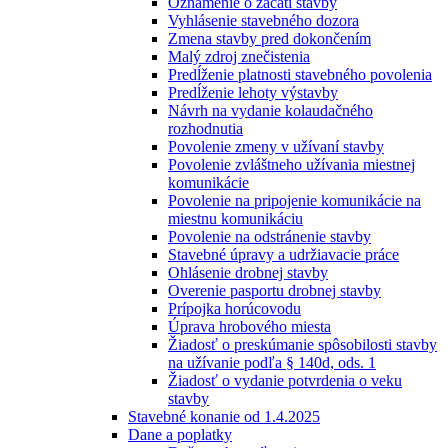
Oznámenie o začatí stavby
Vyhlásenie stavebného dozora
Zmena stavby pred dokončením
Malý zdroj znečistenia
Predĺženie platnosti stavebného povolenia
Predĺženie lehoty výstavby
Návrh na vydanie kolaudačného
rozhodnutia
Povolenie zmeny v užívaní stavby
Povolenie zvláštneho užívania miestnej
komunikácie
Povolenie na pripojenie komunikácie na
miestnu komunikáciu
Povolenie na odstránenie stavby
Stavebné úpravy a udržiavacie práce
Ohlásenie drobnej stavby
Overenie pasportu drobnej stavby
Prípojka horúcovodu
Úprava hrobového miesta
Žiadosť o preskúmanie spôsobilosti stavby
na užívanie podľa § 140d, ods. 1
Žiadosť o vydanie potvrdenia o veku
stavby
Stavebné konanie od 1.4.2025
Dane a poplatky