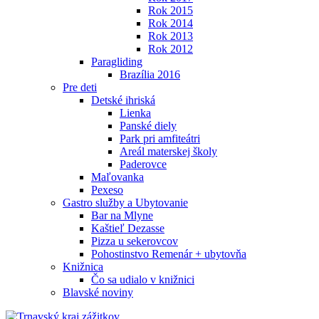
Rok 2015
Rok 2014
Rok 2013
Rok 2012
Paragliding
Brazília 2016
Pre deti
Detské ihriská
Lienka
Panské diely
Park pri amfiteátri
Areál materskej školy
Paderovce
Maľovanka
Pexeso
Gastro služby a Ubytovanie
Bar na Mlyne
Kaštieľ Dezasse
Pizza u sekerovcov
Pohostinstvo Remenár + ubytovňa
Knižnica
Čo sa udialo v knižnici
Blavské noviny