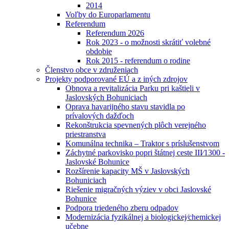
2014
Voľby do Europarlamentu
Referendum
Referendum 2026
Rok 2023 - o možnosti skrátiť volebné
obdobie
Rok 2015 - referendum o rodine
Členstvo obce v združeniach
Projekty podporované EÚ a z iných zdrojov
Obnova a revitalizácia Parku pri kaštieli v
Jaslovských Bohuniciach
Oprava havarijného stavu stavidla po
prívalových dažďoch
Rekonštrukcia spevnených plôch verejného
priestranstva
Komunálna technika – Traktor s príslušenstvom
Záchytné parkovisko popri štátnej ceste III⁄1300 -
Jaslovské Bohunice
Rozšírenie kapacity MŠ v Jaslovských
Bohuniciach
Riešenie migračných výziev v obci Jaslovské
Bohunice
Podpora triedeného zberu odpadov
Modernizácia fyzikálnej a biologickej⁄chemickej
učebne