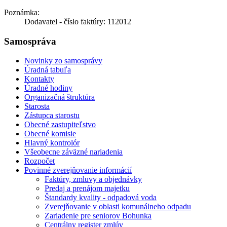
Poznámka:
Dodavatel - číslo faktúry: 112012
Samospráva
Novinky zo samosprávy
Úradná tabuľa
Kontakty
Úradné hodiny
Organizačná štruktúra
Starosta
Zástupca starostu
Obecné zastupiteľstvo
Obecné komisie
Hlavný kontrolór
Všeobecne záväzné nariadenia
Rozpočet
Povinné zverejňovanie informácií
Faktúry, zmluvy a objednávky
Predaj a prenájom majetku
Štandardy kvality - odpadová voda
Zverejňovanie v oblasti komunálneho odpadu
Zariadenie pre seniorov Bohunka
Centrálny register zmlúv