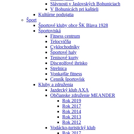
Slávnosti v Jaslovských Bohuniciach
V Bohunicách pri kaštieli
Kultúrne podujatia
Šport
Športové kluby obce ŠK Blava 1928
Športoviská
Fitness centrum
Telocvičňa
Cyklochodníky
Športové haly
Tenisové kurty
Discgolfové ihrisko
Strelnica
Vonkajšie fitness
Cenník športovísk
Kluby a združenia
Jazdecký klub AXA
Občianske združenie MEANDER
Rok 2019
Rok 2017
Rok 2014
Rok 2013
Rok 2012
Vodácko-turistický klub
Rok 2017