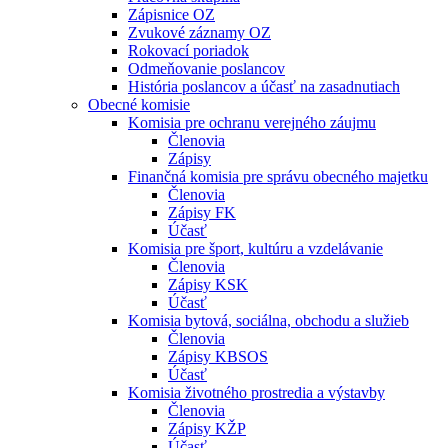
Zápisnice OZ
Zvukové záznamy OZ
Rokovací poriadok
Odmeňovanie poslancov
História poslancov a účasť na zasadnutiach
Obecné komisie
Komisia pre ochranu verejného záujmu
Členovia
Zápisy
Finančná komisia pre správu obecného majetku
Členovia
Zápisy FK
Účasť
Komisia pre šport, kultúru a vzdelávanie
Členovia
Zápisy KSK
Účasť
Komisia bytová, sociálna, obchodu a služieb
Členovia
Zápisy KBSOS
Účasť
Komisia životného prostredia a výstavby
Členovia
Zápisy KŽP
Účasť