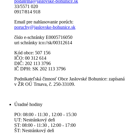
podatelna@jaslovske-bohunice.sk
33/5571 020
0917/814 918
Email pre nahlasovanie porúch:
poruchy@jaslovske-bohunice.sk
číslo e-schránky E0005716050
uri schránky ico://sk/00312614
Kód obce: 507 156
IČO: 00 312 614
DIČ: 202 113 3796
IČ DPH: SK 202 113 3796
Podnikateľská činnosť Obce Jaslovské Bohunice: zapísaná
v ŽR OÚ Trnava, č. 250-33109.
Úradné hodiny
PO: 08:00 - 11:30 , 12:00 - 15:30
UT: Nestránkový deň
ST: 08:00 - 11:30 , 12:00 - 17:00
ŠT: Nestránkový deň