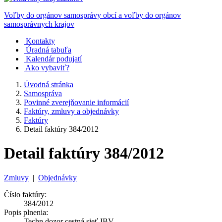
Voľby do orgánov samosprávy obcí a voľby do orgánov
samosprávnych krajov
Kontakty
Úradná tabuľa
Kalendár podujatí
Ako vybaviť?
Úvodná stránka
Samospráva
Povinné zverejňovanie informácií
Faktúry, zmluvy a objednávky
Faktúry
Detail faktúry 384/2012
Detail faktúry 384/2012
Zmluvy
|
Objednávky
Číslo faktúry:
384/2012
Popis plnenia:
Techn.dozor cestná sieť IBV