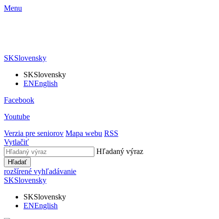
Menu
SK
Slovensky
SK
Slovensky
EN
English
Facebook
Youtube
Verzia pre seniorov
Mapa webu
RSS
Vytlačiť
Hľadaný výraz
Hľadať
rozšírené vyhľadávanie
SK
Slovensky
SK
Slovensky
EN
English