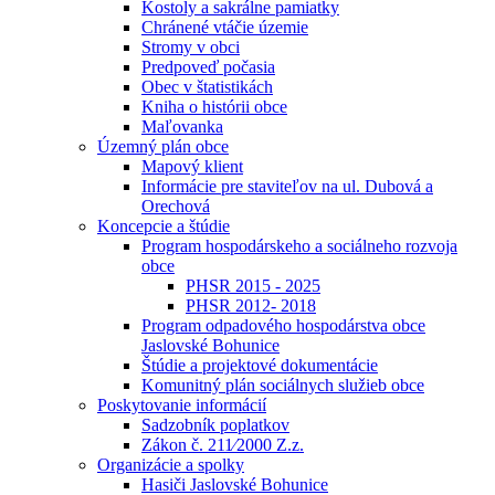
Kostoly a sakrálne pamiatky
Chránené vtáčie územie
Stromy v obci
Predpoveď počasia
Obec v štatistikách
Kniha o histórii obce
Maľovanka
Územný plán obce
Mapový klient
Informácie pre staviteľov na ul. Dubová a
Orechová
Koncepcie a štúdie
Program hospodárskeho a sociálneho rozvoja
obce
PHSR 2015 - 2025
PHSR 2012- 2018
Program odpadového hospodárstva obce
Jaslovské Bohunice
Štúdie a projektové dokumentácie
Komunitný plán sociálnych služieb obce
Poskytovanie informácií
Sadzobník poplatkov
Zákon č. 211⁄2000 Z.z.
Organizácie a spolky
Hasiči Jaslovské Bohunice