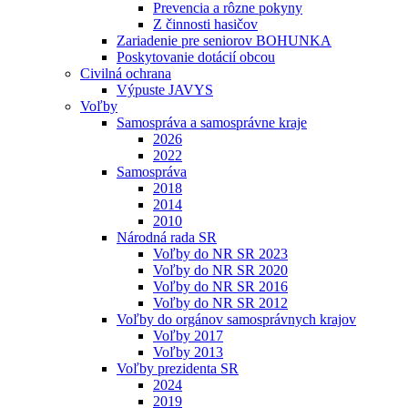
Prevencia a rôzne pokyny
Z činnosti hasičov
Zariadenie pre seniorov BOHUNKA
Poskytovanie dotácií obcou
Civilná ochrana
Výpuste JAVYS
Voľby
Samospráva a samosprávne kraje
2026
2022
Samospráva
2018
2014
2010
Národná rada SR
Voľby do NR SR 2023
Voľby do NR SR 2020
Voľby do NR SR 2016
Voľby do NR SR 2012
Voľby do orgánov samosprávnych krajov
Voľby 2017
Voľby 2013
Voľby prezidenta SR
2024
2019