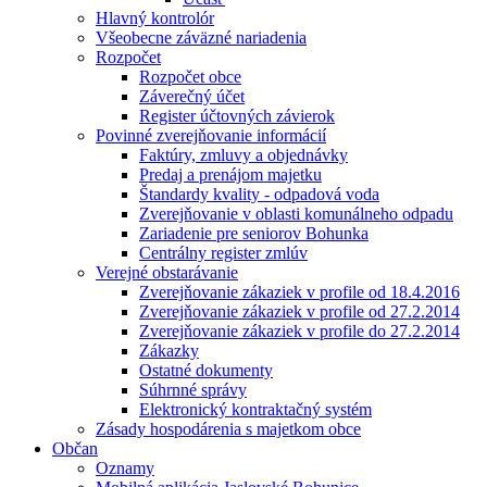
Hlavný kontrolór
Všeobecne záväzné nariadenia
Rozpočet
Rozpočet obce
Záverečný účet
Register účtovných závierok
Povinné zverejňovanie informácií
Faktúry, zmluvy a objednávky
Predaj a prenájom majetku
Štandardy kvality - odpadová voda
Zverejňovanie v oblasti komunálneho odpadu
Zariadenie pre seniorov Bohunka
Centrálny register zmlúv
Verejné obstarávanie
Zverejňovanie zákaziek v profile od 18.4.2016
Zverejňovanie zákaziek v profile od 27.2.2014
Zverejňovanie zákaziek v profile do 27.2.2014
Zákazky
Ostatné dokumenty
Súhrnné správy
Elektronický kontraktačný systém
Zásady hospodárenia s majetkom obce
Občan
Oznamy