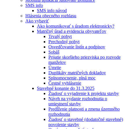
Mobilná aplikácia Jaslovské Bohunice
SMS info
SMS info návod
Hlásenia obecného rozhlasu
Ako vybaviť
Ako komunikovať s úradom elektronicky?
Matričný úrad a evidencia obyvateľov
Trvalý pobyt
Prechodný pobyt
Osvedčovanie listín a podpisov
Sobáš
Prijatie skoršieho priezviska po rozvode
manželov
Úmrtie
Duplikáty matričných dokladov
Splnomocnenie, plná moc
Čestné vyhlásenie
Stavebné konanie do 31.3.2025
Žiadosť o vyjadrenie k projektu stavby
Návrh na vydanie rozhodnutia o
umiestnení stavby
Predĺženie platnosti a zmena územného
rozhodnutia
Žiadosť o stavebné (dodatočné stavebné)
povolenie stavby