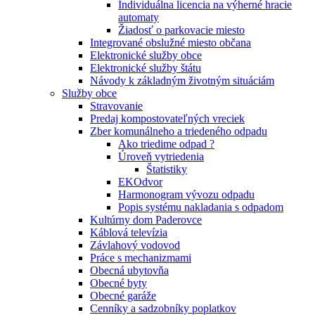
Individuálna licencia na výherné hracie
automaty
Žiadosť o parkovacie miesto
Integrované obslužné miesto občana
Elektronické služby obce
Elektronické služby štátu
Návody k základným životným situáciám
Služby obce
Stravovanie
Predaj kompostovateľných vreciek
Zber komunálneho a triedeného odpadu
Ako triedime odpad ?
Úroveň vytriedenia
Štatistiky
EKOdvor
Harmonogram vývozu odpadu
Popis systému nakladania s odpadom
Kultúrny dom Paderovce
Káblová televízia
Závlahový vodovod
Práce s mechanizmami
Obecná ubytovňa
Obecné byty
Obecné garáže
Cenníky a sadzobníky poplatkov