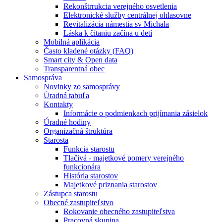
Rekonštrrukcia verejného osvetlenia
Elektronické služby centrálnej ohlasovne
Revitalizácia námestia sv Michala
Láska k čítaniu začína u detí
Mobilná aplikácia
Často kladené otázky (FAQ)
Smart city & Open data
Transparentná obec
Samospráva
Novinky zo samosprávy
Úradná tabuľa
Kontakty
Informácie o podmienkach prijímania zásielok
Úradné hodiny
Organizačná štruktúra
Starosta
Funkcia starostu
Tlačivá - majetkové pomery verejného
funkcionára
História starostov
Majetkové priznania starostov
Zástupca starostu
Obecné zastupiteľstvo
Rokovanie obecného zastupiteľstva
Pracovná skupina