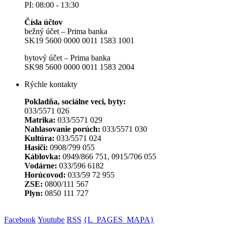
PI: 08:00 - 13:30
Čísla účtov
bežný účet – Prima banka
SK19 5600 0000 0011 1583 1001
bytový účet – Prima banka
SK98 5600 0000 0011 1583 2004
Rýchle kontakty
Pokladňa, sociálne veci, byty:
033/5571 026
Matrika:
033/5571 029
Nahlasovanie porúch:
033/5571 030
Kultúra:
033/5571 024
Hasiči:
0908/799 055
Káblovka:
0949/866 751, 0915/706 055
Vodárne:
033/596 6182
Horúcovod:
033/59 72 955
ZSE:
0800/111 567
Plyn:
0850 111 727
Facebook
Youtube
RSS
{L_PAGES_MAPA}