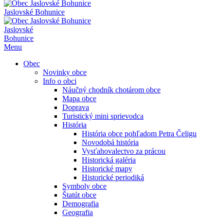
Jaslovské Bohunice
Jaslovské
Bohunice
Menu
Obec
Novinky obce
Info o obci
Náučný chodník chotárom obce
Mapa obce
Doprava
Turistický mini sprievodca
História
História obce pohľadom Petra Čeligu
Novodobá história
Vysťahovalectvo za prácou
Historická galéria
Historické mapy
Historické periodiká
Symboly obce
Štatút obce
Demografia
Geografia