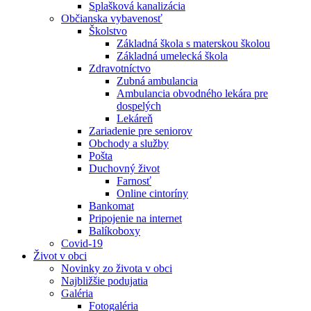
Splašková kanalizácia
Občianska vybavenosť
Školstvo
Základná škola s materskou školou
Základná umelecká škola
Zdravotníctvo
Zubná ambulancia
Ambulancia obvodného lekára pre
dospelých
Lekáreň
Zariadenie pre seniorov
Obchody a služby
Pošta
Duchovný život
Farnosť
Online cintoríny
Bankomat
Pripojenie na internet
Balíkoboxy
Covid-19
Život v obci
Novinky zo života v obci
Najbližšie podujatia
Galéria
Fotogaléria