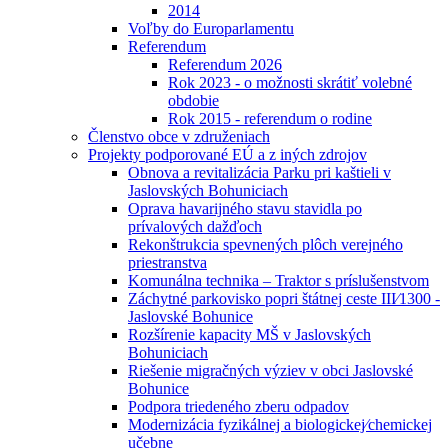
2014
Voľby do Europarlamentu
Referendum
Referendum 2026
Rok 2023 - o možnosti skrátiť volebné
obdobie
Rok 2015 - referendum o rodine
Členstvo obce v združeniach
Projekty podporované EÚ a z iných zdrojov
Obnova a revitalizácia Parku pri kaštieli v
Jaslovských Bohuniciach
Oprava havarijného stavu stavidla po
prívalových dažďoch
Rekonštrukcia spevnených plôch verejného
priestranstva
Komunálna technika – Traktor s príslušenstvom
Záchytné parkovisko popri štátnej ceste III⁄1300 -
Jaslovské Bohunice
Rozšírenie kapacity MŠ v Jaslovských
Bohuniciach
Riešenie migračných výziev v obci Jaslovské
Bohunice
Podpora triedeného zberu odpadov
Modernizácia fyzikálnej a biologickej⁄chemickej
učebne