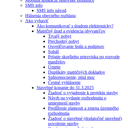
Mobilná aplikácia Jaslovské Bohunice
SMS info
SMS info návod
Hlásenia obecného rozhlasu
Ako vybaviť
Ako komunikovať s úradom elektronicky?
Matričný úrad a evidencia obyvateľov
Trvalý pobyt
Prechodný pobyt
Osvedčovanie listín a podpisov
Sobáš
Prijatie skoršieho priezviska po rozvode
manželov
Úmrtie
Duplikáty matričných dokladov
Splnomocnenie, plná moc
Čestné vyhlásenie
Stavebné konanie do 31.3.2025
Žiadosť o vyjadrenie k projektu stavby
Návrh na vydanie rozhodnutia o
umiestnení stavby
Predĺženie platnosti a zmena územného
rozhodnutia
Žiadosť o stavebné (dodatočné stavebné)
povolenie stavby