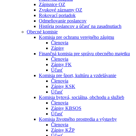
Zápisnice OZ
Zvukové záznamy OZ
Rokovací poriadok
Odmeňovanie poslancov
História poslancov a účasť na zasadnutiach
Obecné komisie
Komisia pre ochranu verejného záujmu
Členovia
Zápisy
Finančná komisia pre správu obecného majetku
Členovia
Zápisy FK
Účasť
Komisia pre šport, kultúru a vzdelávanie
Členovia
Zápisy KSK
Účasť
Komisia bytová, sociálna, obchodu a služieb
Členovia
Zápisy KBSOS
Účasť
Komisia životného prostredia a výstavby
Členovia
Zápisy KŽP
Účasť