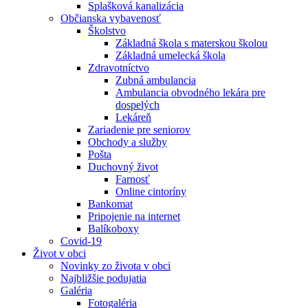
Splašková kanalizácia
Občianska vybavenosť
Školstvo
Základná škola s materskou školou
Základná umelecká škola
Zdravotníctvo
Zubná ambulancia
Ambulancia obvodného lekára pre
dospelých
Lekáreň
Zariadenie pre seniorov
Obchody a služby
Pošta
Duchovný život
Farnosť
Online cintoríny
Bankomat
Pripojenie na internet
Balíkoboxy
Covid-19
Život v obci
Novinky zo života v obci
Najbližšie podujatia
Galéria
Fotogaléria