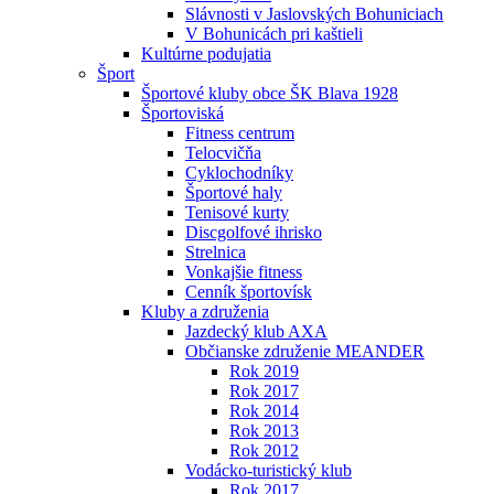
Slávnosti v Jaslovských Bohuniciach
V Bohunicách pri kaštieli
Kultúrne podujatia
Šport
Športové kluby obce ŠK Blava 1928
Športoviská
Fitness centrum
Telocvičňa
Cyklochodníky
Športové haly
Tenisové kurty
Discgolfové ihrisko
Strelnica
Vonkajšie fitness
Cenník športovísk
Kluby a združenia
Jazdecký klub AXA
Občianske združenie MEANDER
Rok 2019
Rok 2017
Rok 2014
Rok 2013
Rok 2012
Vodácko-turistický klub
Rok 2017