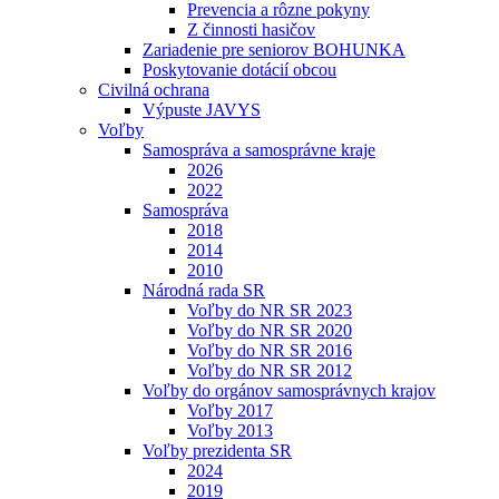
Prevencia a rôzne pokyny
Z činnosti hasičov
Zariadenie pre seniorov BOHUNKA
Poskytovanie dotácií obcou
Civilná ochrana
Výpuste JAVYS
Voľby
Samospráva a samosprávne kraje
2026
2022
Samospráva
2018
2014
2010
Národná rada SR
Voľby do NR SR 2023
Voľby do NR SR 2020
Voľby do NR SR 2016
Voľby do NR SR 2012
Voľby do orgánov samosprávnych krajov
Voľby 2017
Voľby 2013
Voľby prezidenta SR
2024
2019