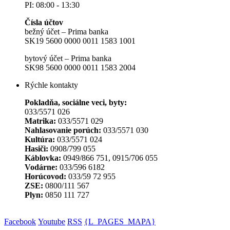
PI: 08:00 - 13:30
Čísla účtov
bežný účet – Prima banka
SK19 5600 0000 0011 1583 1001
bytový účet – Prima banka
SK98 5600 0000 0011 1583 2004
Rýchle kontakty
Pokladňa, sociálne veci, byty:
033/5571 026
Matrika:
033/5571 029
Nahlasovanie porúch:
033/5571 030
Kultúra:
033/5571 024
Hasiči:
0908/799 055
Káblovka:
0949/866 751, 0915/706 055
Vodárne:
033/596 6182
Horúcovod:
033/59 72 955
ZSE:
0800/111 567
Plyn:
0850 111 727
Facebook
Youtube
RSS
{L_PAGES_MAPA}