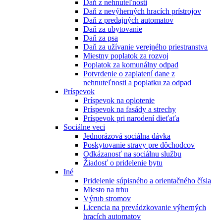
Daň z nehnuteľnosti
Daň z nevýherných hracích prístrojov
Daň z predajných automatov
Daň za ubytovanie
Daň za psa
Daň za užívanie verejného priestranstva
Miestny poplatok za rozvoj
Poplatok za komunálny odpad
Potvrdenie o zaplatení dane z
nehnuteľnosti a poplatku za odpad
Príspevok
Príspevok na oplotenie
Príspevok na fasády a strechy
Príspevok pri narodení dieťaťa
Sociálne veci
Jednorázová sociálna dávka
Poskytovanie stravy pre dôchodcov
Odkázanosť na sociálnu službu
Žiadosť o pridelenie bytu
Iné
Pridelenie súpisného a orientačného čísla
Miesto na trhu
Výrub stromov
Licencia na prevádzkovanie výherných
hracích automatov