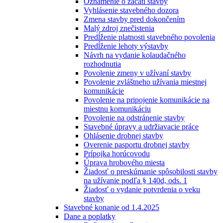
Oznámenie o začatí stavby
Vyhlásenie stavebného dozora
Zmena stavby pred dokončením
Malý zdroj znečistenia
Predĺženie platnosti stavebného povolenia
Predĺženie lehoty výstavby
Návrh na vydanie kolaudačného
rozhodnutia
Povolenie zmeny v užívaní stavby
Povolenie zvláštneho užívania miestnej
komunikácie
Povolenie na pripojenie komunikácie na
miestnu komunikáciu
Povolenie na odstránenie stavby
Stavebné úpravy a udržiavacie práce
Ohlásenie drobnej stavby
Overenie pasportu drobnej stavby
Prípojka horúcovodu
Úprava hrobového miesta
Žiadosť o preskúmanie spôsobilosti stavby
na užívanie podľa § 140d, ods. 1
Žiadosť o vydanie potvrdenia o veku
stavby
Stavebné konanie od 1.4.2025
Dane a poplatky