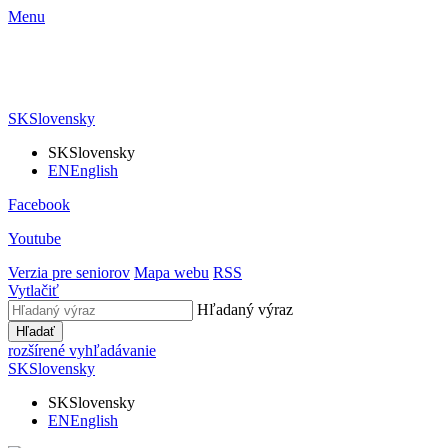
Menu
SK
Slovensky
SK
Slovensky
EN
English
Facebook
Youtube
Verzia pre seniorov
Mapa webu
RSS
Vytlačiť
Hľadaný výraz
Hľadať
rozšírené vyhľadávanie
SK
Slovensky
SK
Slovensky
EN
English