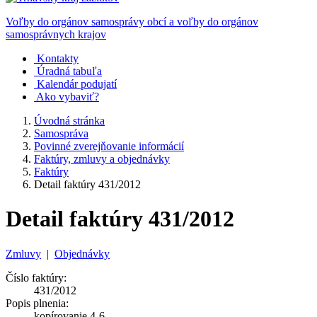
Voľby do orgánov samosprávy obcí a voľby do orgánov
samosprávnych krajov
Kontakty
Úradná tabuľa
Kalendár podujatí
Ako vybaviť?
Úvodná stránka
Samospráva
Povinné zverejňovanie informácií
Faktúry, zmluvy a objednávky
Faktúry
Detail faktúry 431/2012
Detail faktúry 431/2012
Zmluvy
|
Objednávky
Číslo faktúry:
431/2012
Popis plnenia:
kopírovanie 4-6