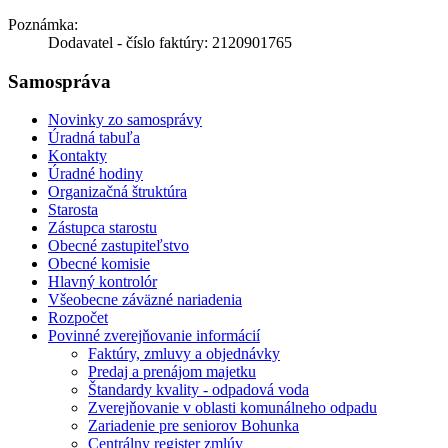
Poznámka:
Dodavatel - číslo faktúry: 2120901765
Samospráva
Novinky zo samosprávy
Úradná tabuľa
Kontakty
Úradné hodiny
Organizačná štruktúra
Starosta
Zástupca starostu
Obecné zastupiteľstvo
Obecné komisie
Hlavný kontrolór
Všeobecne záväzné nariadenia
Rozpočet
Povinné zverejňovanie informácií
Faktúry, zmluvy a objednávky
Predaj a prenájom majetku
Štandardy kvality - odpadová voda
Zverejňovanie v oblasti komunálneho odpadu
Zariadenie pre seniorov Bohunka
Centrálny register zmlúv