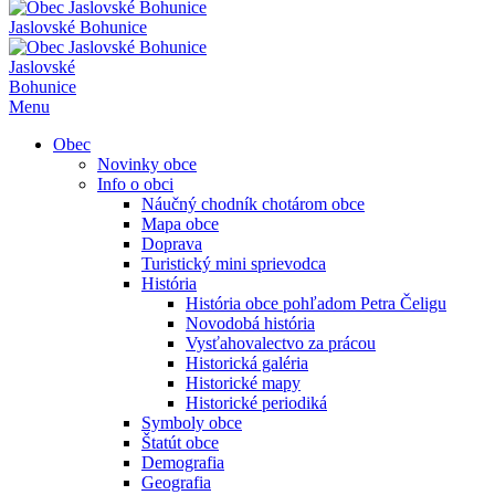
Jaslovské Bohunice
Jaslovské
Bohunice
Menu
Obec
Novinky obce
Info o obci
Náučný chodník chotárom obce
Mapa obce
Doprava
Turistický mini sprievodca
História
História obce pohľadom Petra Čeligu
Novodobá história
Vysťahovalectvo za prácou
Historická galéria
Historické mapy
Historické periodiká
Symboly obce
Štatút obce
Demografia
Geografia