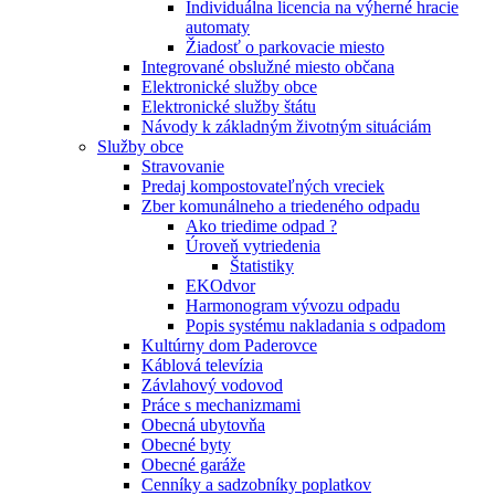
Individuálna licencia na výherné hracie
automaty
Žiadosť o parkovacie miesto
Integrované obslužné miesto občana
Elektronické služby obce
Elektronické služby štátu
Návody k základným životným situáciám
Služby obce
Stravovanie
Predaj kompostovateľných vreciek
Zber komunálneho a triedeného odpadu
Ako triedime odpad ?
Úroveň vytriedenia
Štatistiky
EKOdvor
Harmonogram vývozu odpadu
Popis systému nakladania s odpadom
Kultúrny dom Paderovce
Káblová televízia
Závlahový vodovod
Práce s mechanizmami
Obecná ubytovňa
Obecné byty
Obecné garáže
Cenníky a sadzobníky poplatkov