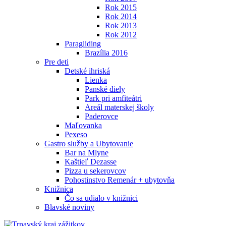
Rok 2015
Rok 2014
Rok 2013
Rok 2012
Paragliding
Brazília 2016
Pre deti
Detské ihriská
Lienka
Panské diely
Park pri amfiteátri
Areál materskej školy
Paderovce
Maľovanka
Pexeso
Gastro služby a Ubytovanie
Bar na Mlyne
Kaštieľ Dezasse
Pizza u sekerovcov
Pohostinstvo Remenár + ubytovňa
Knižnica
Čo sa udialo v knižnici
Blavské noviny