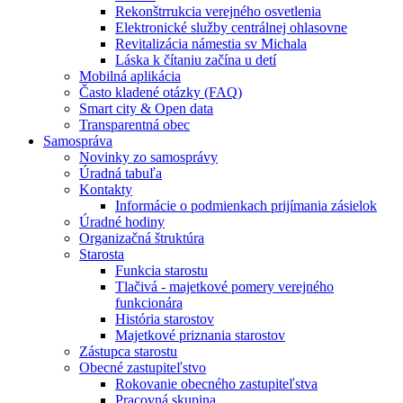
Rekonštrrukcia verejného osvetlenia
Elektronické služby centrálnej ohlasovne
Revitalizácia námestia sv Michala
Láska k čítaniu začína u detí
Mobilná aplikácia
Často kladené otázky (FAQ)
Smart city & Open data
Transparentná obec
Samospráva
Novinky zo samosprávy
Úradná tabuľa
Kontakty
Informácie o podmienkach prijímania zásielok
Úradné hodiny
Organizačná štruktúra
Starosta
Funkcia starostu
Tlačivá - majetkové pomery verejného
funkcionára
História starostov
Majetkové priznania starostov
Zástupca starostu
Obecné zastupiteľstvo
Rokovanie obecného zastupiteľstva
Pracovná skupina