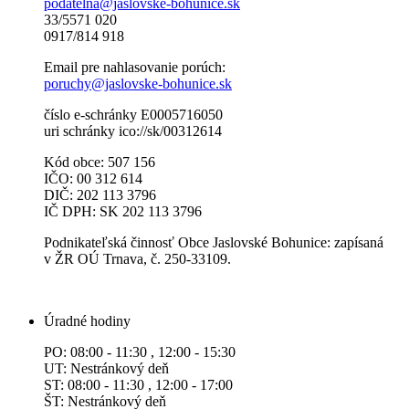
podatelna@jaslovske-bohunice.sk
33/5571 020
0917/814 918
Email pre nahlasovanie porúch:
poruchy@jaslovske-bohunice.sk
číslo e-schránky E0005716050
uri schránky ico://sk/00312614
Kód obce: 507 156
IČO: 00 312 614
DIČ: 202 113 3796
IČ DPH: SK 202 113 3796
Podnikateľská činnosť Obce Jaslovské Bohunice: zapísaná
v ŽR OÚ Trnava, č. 250-33109.
Úradné hodiny
PO: 08:00 - 11:30 , 12:00 - 15:30
UT: Nestránkový deň
ST: 08:00 - 11:30 , 12:00 - 17:00
ŠT: Nestránkový deň