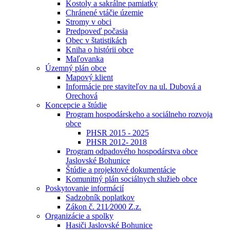
Kostoly a sakrálne pamiatky
Chránené vtáčie územie
Stromy v obci
Predpoveď počasia
Obec v štatistikách
Kniha o histórii obce
Maľovanka
Územný plán obce
Mapový klient
Informácie pre staviteľov na ul. Dubová a
Orechová
Koncepcie a štúdie
Program hospodárskeho a sociálneho rozvoja
obce
PHSR 2015 - 2025
PHSR 2012- 2018
Program odpadového hospodárstva obce
Jaslovské Bohunice
Štúdie a projektové dokumentácie
Komunitný plán sociálnych služieb obce
Poskytovanie informácií
Sadzobník poplatkov
Zákon č. 211⁄2000 Z.z.
Organizácie a spolky
Hasiči Jaslovské Bohunice