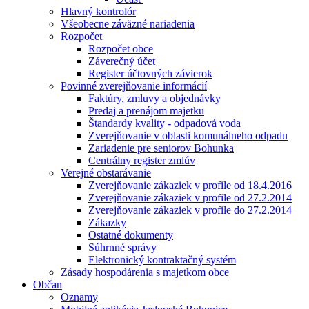
Hlavný kontrolór
Všeobecne záväzné nariadenia
Rozpočet
Rozpočet obce
Záverečný účet
Register účtovných závierok
Povinné zverejňovanie informácií
Faktúry, zmluvy a objednávky
Predaj a prenájom majetku
Štandardy kvality - odpadová voda
Zverejňovanie v oblasti komunálneho odpadu
Zariadenie pre seniorov Bohunka
Centrálny register zmlúv
Verejné obstarávanie
Zverejňovanie zákaziek v profile od 18.4.2016
Zverejňovanie zákaziek v profile od 27.2.2014
Zverejňovanie zákaziek v profile do 27.2.2014
Zákazky
Ostatné dokumenty
Súhrnné správy
Elektronický kontraktačný systém
Zásady hospodárenia s majetkom obce
Občan
Oznamy