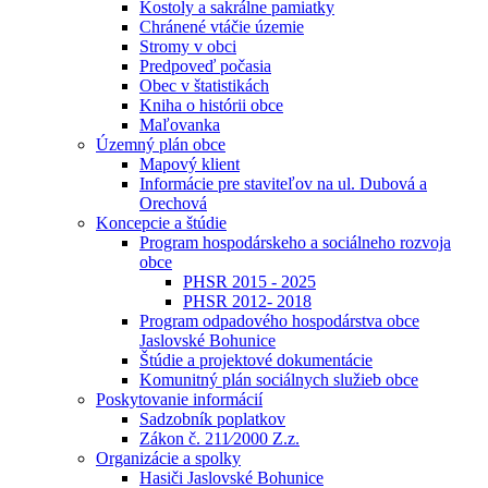
Kostoly a sakrálne pamiatky
Chránené vtáčie územie
Stromy v obci
Predpoveď počasia
Obec v štatistikách
Kniha o histórii obce
Maľovanka
Územný plán obce
Mapový klient
Informácie pre staviteľov na ul. Dubová a
Orechová
Koncepcie a štúdie
Program hospodárskeho a sociálneho rozvoja
obce
PHSR 2015 - 2025
PHSR 2012- 2018
Program odpadového hospodárstva obce
Jaslovské Bohunice
Štúdie a projektové dokumentácie
Komunitný plán sociálnych služieb obce
Poskytovanie informácií
Sadzobník poplatkov
Zákon č. 211⁄2000 Z.z.
Organizácie a spolky
Hasiči Jaslovské Bohunice