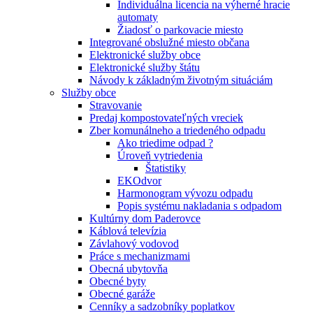
Individuálna licencia na výherné hracie
automaty
Žiadosť o parkovacie miesto
Integrované obslužné miesto občana
Elektronické služby obce
Elektronické služby štátu
Návody k základným životným situáciám
Služby obce
Stravovanie
Predaj kompostovateľných vreciek
Zber komunálneho a triedeného odpadu
Ako triedime odpad ?
Úroveň vytriedenia
Štatistiky
EKOdvor
Harmonogram vývozu odpadu
Popis systému nakladania s odpadom
Kultúrny dom Paderovce
Káblová televízia
Závlahový vodovod
Práce s mechanizmami
Obecná ubytovňa
Obecné byty
Obecné garáže
Cenníky a sadzobníky poplatkov