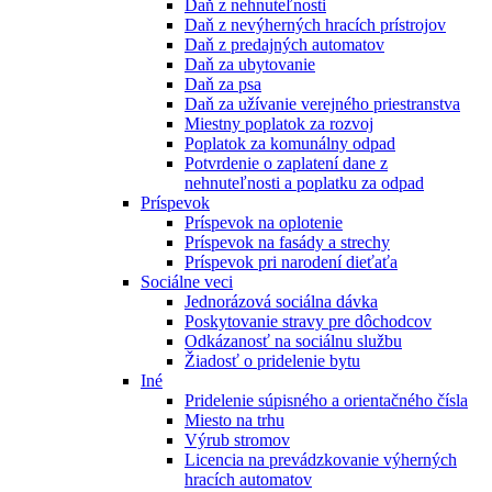
Daň z nehnuteľnosti
Daň z nevýherných hracích prístrojov
Daň z predajných automatov
Daň za ubytovanie
Daň za psa
Daň za užívanie verejného priestranstva
Miestny poplatok za rozvoj
Poplatok za komunálny odpad
Potvrdenie o zaplatení dane z
nehnuteľnosti a poplatku za odpad
Príspevok
Príspevok na oplotenie
Príspevok na fasády a strechy
Príspevok pri narodení dieťaťa
Sociálne veci
Jednorázová sociálna dávka
Poskytovanie stravy pre dôchodcov
Odkázanosť na sociálnu službu
Žiadosť o pridelenie bytu
Iné
Pridelenie súpisného a orientačného čísla
Miesto na trhu
Výrub stromov
Licencia na prevádzkovanie výherných
hracích automatov