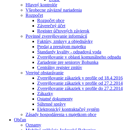
Hlavný kontrolór
Všeobecne záväzné nariadenia
Rozpočet
Rozpočet obce
Záverečný účet
Register účtovných závierok
Povinné zverejňovanie informácií
Faktúry, zmluvy a objednávky
Predaj a prenájom majetku
Štandardy kvality - odpadová voda
Zverejňovanie v oblasti komunálneho odpadu
Zariadenie pre seniorov Bohunka
Centrálny register zmlúv
Verejné obstarávanie
Zverejňovanie zákaziek v profile od 18.4.2016
Zverejňovanie zákaziek v profile od 27.2.2014
Zverejňovanie zákaziek v profile do 27.2.2014
Zákazky
Ostatné dokumenty
Súhrnné správy
Elektronický kontraktačný systém
Zásady hospodárenia s majetkom obce
Občan
Oznamy