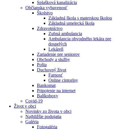
Splašková kanalizácia
Občianska vybavenosť
Školstvo
Základná škola s materskou školou
Základná umelecká škola
Zdravotníctvo
Zubná ambulancia
Ambulancia obvodného lekára pre
dospelých
Lekáreň
Zariadenie pre seniorov
Obchody a služby
Pošta
Duchovný život
Farnosť
Online cintoríny
Bankomat
Pripojenie na internet
Balíkoboxy
Covid-19
Život v obci
Novinky zo života v obci
Najbližšie podujatia
Galéria
Fotogaléria