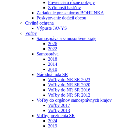
Prevencia a rôzne pokyny
Z činnosti hasičov
Zariadenie pre seniorov BOHUNKA
Poskytovanie dotácií obcou
Civilná ochrana
Výpuste JAVYS
Voľby
Samospráva a samosprávne kraje
2026
2022
Samospráva
2018
2014
2010
Národná rada SR
Voľby do NR SR 2023
Voľby do NR SR 2020
Voľby do NR SR 2016
Voľby do NR SR 2012
Voľby do orgánov samosprávnych krajov
Voľby 2017
Voľby 2013
Voľby prezidenta SR
2024
2019