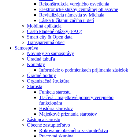
Rekonštrrukcia verejného osvetlenia
Elektronické služby centrálnej ohlasovne
Revitalizácia námestia sv Michala
Láska k čítaniu začína u detí
Mobilná aplikácia
Často kladené otázky (FAQ)
Smart city & Open data
Transparentná obec
Samospráva
Novinky zo samosprávy
Úradná tabuľa
Kontakty
Informácie o podmienkach prijímania zásielok
Úradné hodiny
Organizačná štruktúra
Starosta
Funkcia starostu
Tlačivá - majetkové pomery verejného
funkcionára
História starostov
Majetkové priznania starostov
Zástupca starostu
Obecné zastupiteľstvo
Rokovanie obecného zastupiteľstva
Pracovná skupina