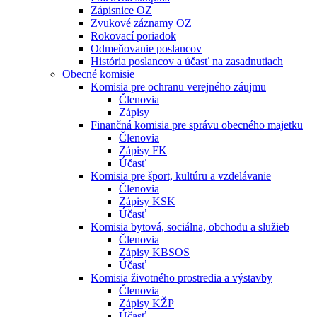
Zápisnice OZ
Zvukové záznamy OZ
Rokovací poriadok
Odmeňovanie poslancov
História poslancov a účasť na zasadnutiach
Obecné komisie
Komisia pre ochranu verejného záujmu
Členovia
Zápisy
Finančná komisia pre správu obecného majetku
Členovia
Zápisy FK
Účasť
Komisia pre šport, kultúru a vzdelávanie
Členovia
Zápisy KSK
Účasť
Komisia bytová, sociálna, obchodu a služieb
Členovia
Zápisy KBSOS
Účasť
Komisia životného prostredia a výstavby
Členovia
Zápisy KŽP
Účasť