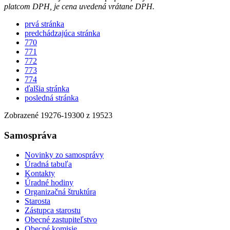
platcom DPH, je cena uvedená vrátane DPH.
prvá stránka
predchádzajúca stránka
770
771
772
773
774
ďalšia stránka
posledná stránka
Zobrazené
19276
-
19300
z 19523
Samospráva
Novinky zo samosprávy
Úradná tabuľa
Kontakty
Úradné hodiny
Organizačná štruktúra
Starosta
Zástupca starostu
Obecné zastupiteľstvo
Obecné komisie