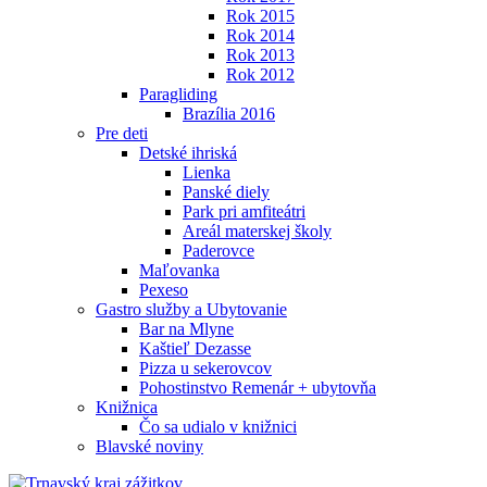
Rok 2015
Rok 2014
Rok 2013
Rok 2012
Paragliding
Brazília 2016
Pre deti
Detské ihriská
Lienka
Panské diely
Park pri amfiteátri
Areál materskej školy
Paderovce
Maľovanka
Pexeso
Gastro služby a Ubytovanie
Bar na Mlyne
Kaštieľ Dezasse
Pizza u sekerovcov
Pohostinstvo Remenár + ubytovňa
Knižnica
Čo sa udialo v knižnici
Blavské noviny