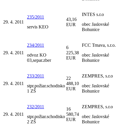
INTES s.r.o
235/2011
43,16
29. 4. 2011
obec Jaslovské
EUR
servis KEO
Bohunice
234/2011
FCC Trnava, s.r.o.
6
29. 4. 2011
225,38
odvoz KO
obec Jaslovské
EUR
03,separ.zber
Bohunice
233/2011
ZEMPRES, s.r.o
22
29. 4. 2011
488,10
stpr.požiar.schodisko
obec Jaslovské
EUR
1 ZŠ
Bohunice
232/2011
ZEMPRES, s.r.o
16
29. 4. 2011
580,74
stpr.požiar.schodisko
obec Jaslovské
EUR
2 ZŠ
Bohunice