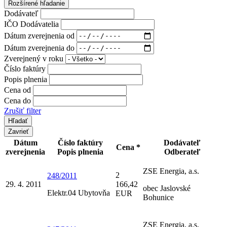
Rozšírené hľadanie
Dodávateľ
IČO Dodávatelia
Dátum zverejnenia od
Dátum zverejnenia do
Zverejnený v roku
Číslo faktúry
Popis plnenia
Cena od
Cena do
Zrušiť filter
Zavrieť
Dátum
Číslo faktúry
Dodávateľ
Cena *
zverejnenia
Popis plnenia
Odberateľ
ZSE Energia, a.s.
2
248/2011
29. 4. 2011
166,42
obec Jaslovské
Elektr.04 Ubytovňa
EUR
Bohunice
ZSE Energia, a.s.