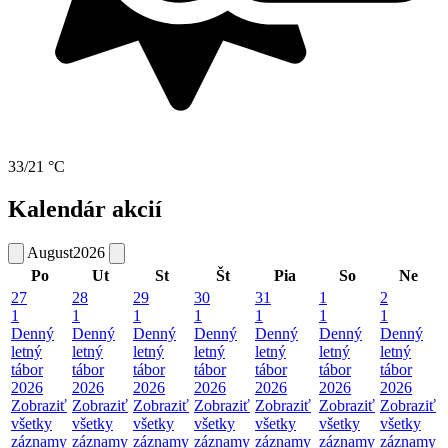
33/21 °C
Kalendár akcií
August
2026
Po
Ut
St
Št
Pia
So
Ne
27
28
29
30
31
1
2
1
1
1
1
1
1
1
Denný
Denný
Denný
Denný
Denný
Denný
Denný
letný
letný
letný
letný
letný
letný
letný
tábor
tábor
tábor
tábor
tábor
tábor
tábor
2026
2026
2026
2026
2026
2026
2026
Zobraziť
Zobraziť
Zobraziť
Zobraziť
Zobraziť
Zobraziť
Zobraziť
všetky
všetky
všetky
všetky
všetky
všetky
všetky
záznamy
záznamy
záznamy
záznamy
záznamy
záznamy
záznamy