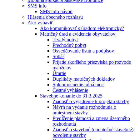
Mobilná aplikácia Jaslovské Bohunice
SMS info
SMS info návod
Hlásenia obecného rozhlasu
Ako vybaviť
Ako komunikovať s úradom elektronicky?
Matričný úrad a evidencia obyvateľov
Trvalý pobyt
Prechodný pobyt
Osvedčovanie listín a podpisov
Sobáš
Prijatie skoršieho priezviska po rozvode
manželov
Úmrtie
Duplikáty matričných dokladov
Splnomocnenie, plná moc
Čestné vyhlásenie
Stavebné konanie do 31.3.2025
Žiadosť o vyjadrenie k projektu stavby
Návrh na vydanie rozhodnutia o
umiestnení stavby
Predĺženie platnosti a zmena územného
rozhodnutia
Žiadosť o stavebné (dodatočné stavebné)
povolenie stavby