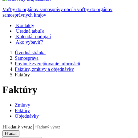
Voľby do orgánov samosprávy obcí a voľby do orgánov
samosprávnych krajov
Kontakty
Úradná tabuľa
Kalendár podujatí
Ako vybaviť?
Úvodná stránka
Samospráva
Povinné zverejňovanie informácií
Faktúry, zmluvy a objednávky
Faktúry
Faktúry
Zmluvy
Faktúry
Objednávky
Hľadaný výraz
Hľadať