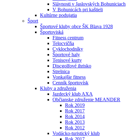
Slávnosti v Jaslovských Bohuniciach
V Bohunicách pri kaštieli
Kultúrne podujatia
Šport
Športové kluby obce ŠK Blava 1928
Športoviská
Fitness centrum
Telocvičňa
Cyklochodníky
Športové haly
Tenisové kurty
Discgolfové ihrisko
Strelnica
Vonkajšie fitness
Cenník športovísk
Kluby a združenia
Jazdecký klub AXA
Občianske združenie MEANDER
Rok 2019
Rok 2017
Rok 2014
Rok 2013
Rok 2012
Vodácko-turistický klub
Rok 2017