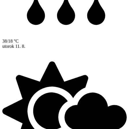
38/18 °C
utorok
11. 8.