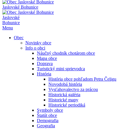
Jaslovské Bohunice
Jaslovské
Bohunice
Menu
Obec
Novinky obce
Info o obci
Náučný chodník chotárom obce
Mapa obce
Doprava
Turistický mini sprievodca
História
História obce pohľadom Petra Čeligu
Novodobá história
Vysťahovalectvo za prácou
Historická galéria
Historické mapy
Historické periodiká
Symboly obce
Štatút obce
Demografia
Geografia