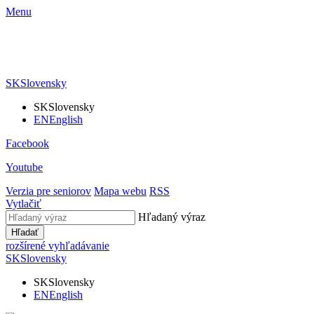
Menu
SK
Slovensky
SK
Slovensky
EN
English
Facebook
Youtube
Verzia pre seniorov
Mapa webu
RSS
Vytlačiť
Hľadaný výraz
Hľadať
rozšírené vyhľadávanie
SK
Slovensky
SK
Slovensky
EN
English