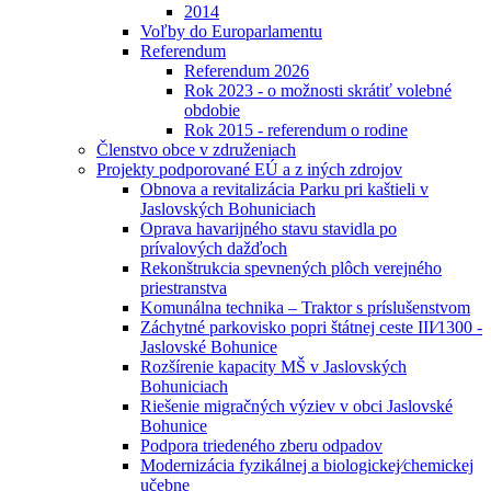
2014
Voľby do Europarlamentu
Referendum
Referendum 2026
Rok 2023 - o možnosti skrátiť volebné
obdobie
Rok 2015 - referendum o rodine
Členstvo obce v združeniach
Projekty podporované EÚ a z iných zdrojov
Obnova a revitalizácia Parku pri kaštieli v
Jaslovských Bohuniciach
Oprava havarijného stavu stavidla po
prívalových dažďoch
Rekonštrukcia spevnených plôch verejného
priestranstva
Komunálna technika – Traktor s príslušenstvom
Záchytné parkovisko popri štátnej ceste III⁄1300 -
Jaslovské Bohunice
Rozšírenie kapacity MŠ v Jaslovských
Bohuniciach
Riešenie migračných výziev v obci Jaslovské
Bohunice
Podpora triedeného zberu odpadov
Modernizácia fyzikálnej a biologickej⁄chemickej
učebne