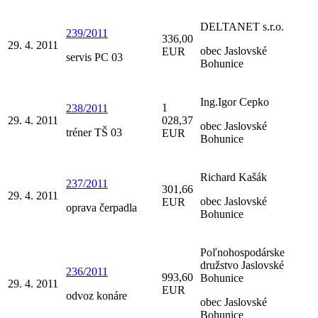
DELTANET s.r.o.
239/2011
336,00
29. 4. 2011
obec Jaslovské
EUR
servis PC 03
Bohunice
Ing.Igor Cepko
1
238/2011
29. 4. 2011
028,37
obec Jaslovské
tréner TŠ 03
EUR
Bohunice
Richard Kašák
237/2011
301,66
29. 4. 2011
obec Jaslovské
EUR
oprava čerpadla
Bohunice
Poľnohospodárske
družstvo Jaslovské
236/2011
993,60
Bohunice
29. 4. 2011
EUR
odvoz konáre
obec Jaslovské
Bohunice