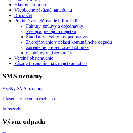
Hlavný kontrolór
Všeobecne záväzné nariadenia
Rozpočet
Povinné zverejňovanie informácií
Faktúry, zmluvy a objednávky
Predaj a prenájom majetku
Štandardy kvality - odpadová voda
Zverejňovanie v oblasti komunálneho odpadu
Zariadenie pre seniorov Bohunka
Centrálny register zmlúv
Verejné obstarávanie
Zásady hospodárenia s majetkom obce
SMS oznamy
Všetky SMS oznamy
Hlásenia obecného rozhlasu
Infoservis
Vývoz odpadu