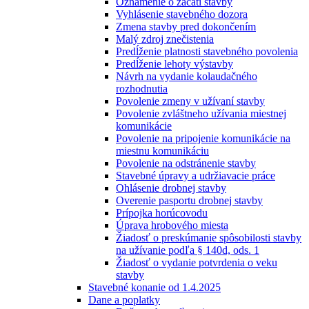
Oznámenie o začatí stavby
Vyhlásenie stavebného dozora
Zmena stavby pred dokončením
Malý zdroj znečistenia
Predĺženie platnosti stavebného povolenia
Predĺženie lehoty výstavby
Návrh na vydanie kolaudačného
rozhodnutia
Povolenie zmeny v užívaní stavby
Povolenie zvláštneho užívania miestnej
komunikácie
Povolenie na pripojenie komunikácie na
miestnu komunikáciu
Povolenie na odstránenie stavby
Stavebné úpravy a udržiavacie práce
Ohlásenie drobnej stavby
Overenie pasportu drobnej stavby
Prípojka horúcovodu
Úprava hrobového miesta
Žiadosť o preskúmanie spôsobilosti stavby
na užívanie podľa § 140d, ods. 1
Žiadosť o vydanie potvrdenia o veku
stavby
Stavebné konanie od 1.4.2025
Dane a poplatky