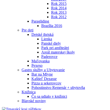
Rok 2015
Rok 2014
Rok 2013
Rok 2012
Paragliding
Brazília 2016
Pre deti
Detské ihriská
Lienka
Panské diely
Park pri amfiteátri
Areál materskej školy
Paderovce
Maľovanka
Pexeso
Gastro služby a Ubytovanie
Bar na Mlyne
Kaštieľ Dezasse
Pizza u sekerovcov
Pohostinstvo Remenár + ubytovňa
Knižnica
Čo sa udialo v knižnici
Blavské noviny