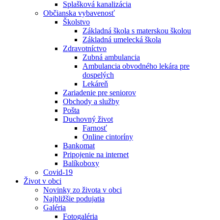
Splašková kanalizácia
Občianska vybavenosť
Školstvo
Základná škola s materskou školou
Základná umelecká škola
Zdravotníctvo
Zubná ambulancia
Ambulancia obvodného lekára pre
dospelých
Lekáreň
Zariadenie pre seniorov
Obchody a služby
Pošta
Duchovný život
Farnosť
Online cintoríny
Bankomat
Pripojenie na internet
Balíkoboxy
Covid-19
Život v obci
Novinky zo života v obci
Najbližšie podujatia
Galéria
Fotogaléria