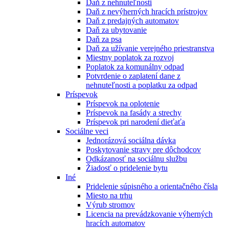
Daň z nehnuteľnosti
Daň z nevýherných hracích prístrojov
Daň z predajných automatov
Daň za ubytovanie
Daň za psa
Daň za užívanie verejného priestranstva
Miestny poplatok za rozvoj
Poplatok za komunálny odpad
Potvrdenie o zaplatení dane z
nehnuteľnosti a poplatku za odpad
Príspevok
Príspevok na oplotenie
Príspevok na fasády a strechy
Príspevok pri narodení dieťaťa
Sociálne veci
Jednorázová sociálna dávka
Poskytovanie stravy pre dôchodcov
Odkázanosť na sociálnu službu
Žiadosť o pridelenie bytu
Iné
Pridelenie súpisného a orientačného čísla
Miesto na trhu
Výrub stromov
Licencia na prevádzkovanie výherných
hracích automatov