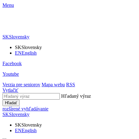
Menu
SK
Slovensky
SK
Slovensky
EN
English
Facebook
Youtube
Verzia pre seniorov
Mapa webu
RSS
Vytlačiť
Hľadaný výraz
Hľadať
rozšírené vyhľadávanie
SK
Slovensky
SK
Slovensky
EN
English