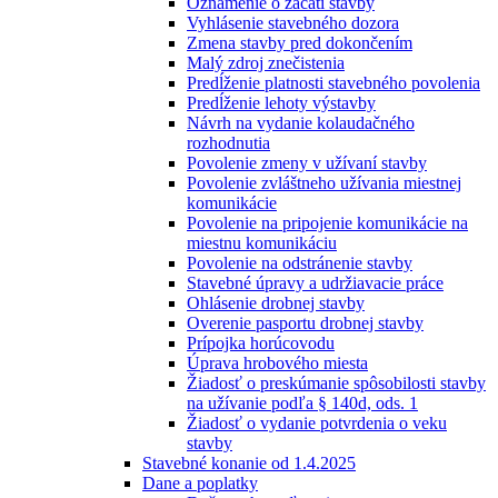
Oznámenie o začatí stavby
Vyhlásenie stavebného dozora
Zmena stavby pred dokončením
Malý zdroj znečistenia
Predĺženie platnosti stavebného povolenia
Predĺženie lehoty výstavby
Návrh na vydanie kolaudačného
rozhodnutia
Povolenie zmeny v užívaní stavby
Povolenie zvláštneho užívania miestnej
komunikácie
Povolenie na pripojenie komunikácie na
miestnu komunikáciu
Povolenie na odstránenie stavby
Stavebné úpravy a udržiavacie práce
Ohlásenie drobnej stavby
Overenie pasportu drobnej stavby
Prípojka horúcovodu
Úprava hrobového miesta
Žiadosť o preskúmanie spôsobilosti stavby
na užívanie podľa § 140d, ods. 1
Žiadosť o vydanie potvrdenia o veku
stavby
Stavebné konanie od 1.4.2025
Dane a poplatky