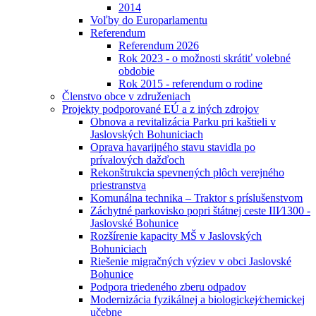
2014
Voľby do Europarlamentu
Referendum
Referendum 2026
Rok 2023 - o možnosti skrátiť volebné
obdobie
Rok 2015 - referendum o rodine
Členstvo obce v združeniach
Projekty podporované EÚ a z iných zdrojov
Obnova a revitalizácia Parku pri kaštieli v
Jaslovských Bohuniciach
Oprava havarijného stavu stavidla po
prívalových dažďoch
Rekonštrukcia spevnených plôch verejného
priestranstva
Komunálna technika – Traktor s príslušenstvom
Záchytné parkovisko popri štátnej ceste III⁄1300 -
Jaslovské Bohunice
Rozšírenie kapacity MŠ v Jaslovských
Bohuniciach
Riešenie migračných výziev v obci Jaslovské
Bohunice
Podpora triedeného zberu odpadov
Modernizácia fyzikálnej a biologickej⁄chemickej
učebne