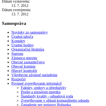
Dátum vystavenia:
13. 7. 2012
Dátum zverejnenia:
13. 7. 2012
Samospráva
Novinky zo samosprávy
Úradná tabuľa
Kontakty
Úradné hodiny
Organizačná štruktúra
Starosta
Zástupca starostu
Obecné zastupiteľstvo
Obecné komisie
Hlavný kontrolór
Všeobecne záväzné nariadenia
Rozpočet
Povinné zverejňovanie informácií
Faktúry, zmluvy a objednávky
Predaj a prenájom majetku
Štandardy kvality - odpadová voda
Zverejňovanie v oblasti komunálneho odpadu
Zariadenie pre seniorov Bohunka