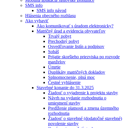
Mobilná aplikácia Jaslovské Bohunice
SMS info
SMS info návod
Hlásenia obecného rozhlasu
Ako vybaviť
Ako komunikovať s úradom elektronicky?
Matričný úrad a evidencia obyvateľov
Trvalý pobyt
Prechodný pobyt
Osvedčovanie listín a podpisov
Sobáš
Prijatie skoršieho priezviska po rozvode
manželov
Úmrtie
Duplikáty matričných dokladov
Splnomocnenie, plná moc
Čestné vyhlásenie
Stavebné konanie do 31.3.2025
Žiadosť o vyjadrenie k projektu stavby
Návrh na vydanie rozhodnutia o
umiestnení stavby
Predĺženie platnosti a zmena územného
rozhodnutia
Žiadosť o stavebné (dodatočné stavebné)
povolenie stavby