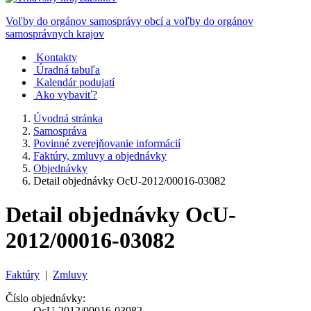
Voľby do orgánov samosprávy obcí a voľby do orgánov
samosprávnych krajov
Kontakty
Úradná tabuľa
Kalendár podujatí
Ako vybaviť?
Úvodná stránka
Samospráva
Povinné zverejňovanie informácií
Faktúry, zmluvy a objednávky
Objednávky
Detail objednávky OcU-2012/00016-03082
Detail objednávky OcU-
2012/00016-03082
Faktúry
|
Zmluvy
Číslo objednávky:
OcU-2012/00016-03082