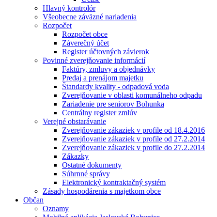
Hlavný kontrolór
Všeobecne záväzné nariadenia
Rozpočet
Rozpočet obce
Záverečný účet
Register účtovných závierok
Povinné zverejňovanie informácií
Faktúry, zmluvy a objednávky
Predaj a prenájom majetku
Štandardy kvality - odpadová voda
Zverejňovanie v oblasti komunálneho odpadu
Zariadenie pre seniorov Bohunka
Centrálny register zmlúv
Verejné obstarávanie
Zverejňovanie zákaziek v profile od 18.4.2016
Zverejňovanie zákaziek v profile od 27.2.2014
Zverejňovanie zákaziek v profile do 27.2.2014
Zákazky
Ostatné dokumenty
Súhrnné správy
Elektronický kontraktačný systém
Zásady hospodárenia s majetkom obce
Občan
Oznamy