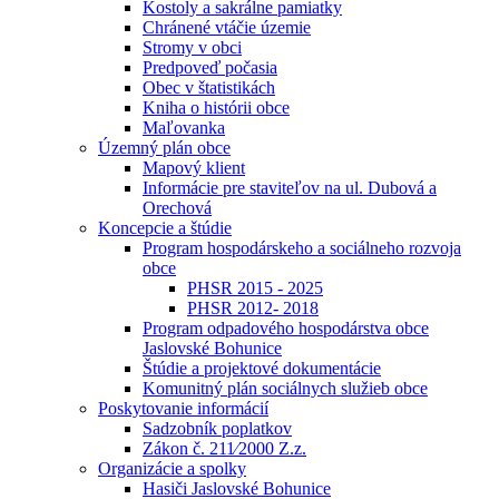
Kostoly a sakrálne pamiatky
Chránené vtáčie územie
Stromy v obci
Predpoveď počasia
Obec v štatistikách
Kniha o histórii obce
Maľovanka
Územný plán obce
Mapový klient
Informácie pre staviteľov na ul. Dubová a
Orechová
Koncepcie a štúdie
Program hospodárskeho a sociálneho rozvoja
obce
PHSR 2015 - 2025
PHSR 2012- 2018
Program odpadového hospodárstva obce
Jaslovské Bohunice
Štúdie a projektové dokumentácie
Komunitný plán sociálnych služieb obce
Poskytovanie informácií
Sadzobník poplatkov
Zákon č. 211⁄2000 Z.z.
Organizácie a spolky
Hasiči Jaslovské Bohunice