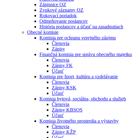
Zápisnice OZ
Zvukové záznamy OZ
Rokovací poriadok
Odmeňovanie poslancov
História poslancov a účasť na zasadnutiach
Obecné komisie
Komisia pre ochranu verejného záujmu
Členovia
Zápisy
Finančná komisia pre správu obecného majetku
Členovia
Zápisy FK
Účasť
Komisia pre šport, kultúru a vzdelávanie
Členovia
Zápisy KSK
Účasť
Komisia bytová, sociálna, obchodu a služieb
Členovia
Zápisy KBSOS
Účasť
Komisia životného prostredia a výstavby
Členovia
Zápisy KŽP
Účasť