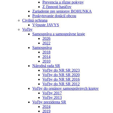
Prevencia a rôzne pokyny
Z činnosti hasičov
Zariadenie pre seniorov BOHUNKA
Poskytovanie dotácií obcou
Civilná ochrana
Výpuste JAVYS
Voľby
Samospráva a samosprávne kraje
2026
2022
Samospráva
2018
2014
2010
Národná rada SR
Voľby do NR SR 2023
Voľby do NR SR 2020
Voľby do NR SR 2016
Voľby do NR SR 2012
Voľby do orgánov samosprávnych krajov
Voľby 2017
Voľby 2013
Voľby prezidenta SR
2024
2019