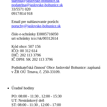
starosta@jaslovske-bohunice.sk
podatelna@jaslovske-bohunice.sk
33/5571 020
0917/814 918
Email pre nahlasovanie porúch:
poruchy@jaslovske-bohunice.sk
číslo e-schránky E0005716050
uri schránky ico://sk/00312614
Kód obce: 507 156
IČO: 00 312 614
DIČ: 202 113 3796
IČ DPH: SK 202 113 3796
Podnikateľská činnosť Obce Jaslovské Bohunice: zapísaná
v ŽR OÚ Trnava, č. 250-33109.
Úradné hodiny
PO: 08:00 - 11:30 , 12:00 - 15:30
UT: Nestránkový deň
ST: 08:00 - 11:30 , 12:00 - 17:00