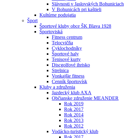
Slávnosti v Jaslovských Bohuniciach
V Bohunicách pri kaštieli
Kultúrne podujatia
Šport
Športové kluby obce ŠK Blava 1928
Športoviská
Fitness centrum
Telocvičňa
Cyklochodníky
Športové haly
Tenisové kurty
Discgolfové ihrisko
Strelnica
Vonkajšie fitness
Cenník športovísk
Kluby a združenia
Jazdecký klub AXA
Občianske združenie MEANDER
Rok 2019
Rok 2017
Rok 2014
Rok 2013
Rok 2012
Vodácko-turistický klub
Rok 2017