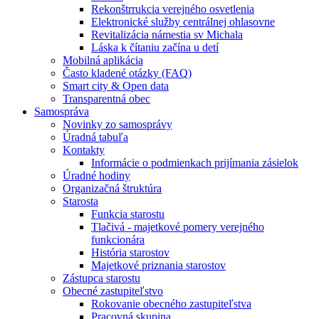
Rekonštrrukcia verejného osvetlenia
Elektronické služby centrálnej ohlasovne
Revitalizácia námestia sv Michala
Láska k čítaniu začína u detí
Mobilná aplikácia
Často kladené otázky (FAQ)
Smart city & Open data
Transparentná obec
Samospráva
Novinky zo samosprávy
Úradná tabuľa
Kontakty
Informácie o podmienkach prijímania zásielok
Úradné hodiny
Organizačná štruktúra
Starosta
Funkcia starostu
Tlačivá - majetkové pomery verejného
funkcionára
História starostov
Majetkové priznania starostov
Zástupca starostu
Obecné zastupiteľstvo
Rokovanie obecného zastupiteľstva
Pracovná skupina