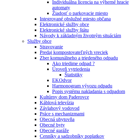
Individuálna licencia na výherné hracie
automaty
Žiadosť o parkovacie miesto
Integrované obslužné miesto občana
Elektronické služby obce
Elektronické služby štátu
Návody k základným životným situáciám
Služby obce
Stravovanie
Predaj kompostovateľných vreciek
Zber komunálneho a triedeného odpadu
Ako triedime odpad ?
Úroveň vytriedenia
Štatistiky
EKOdvor
Harmonogram vývozu odpadu
Popis systému nakladania s odpadom
Kultúrny dom Paderovce
Káblová televízia
Závlahový vodovod
Práce s mechanizmami
Obecná ubytovňa
Obecné byty
Obecné garáže
Cenníky a sadzobníky poplatkov