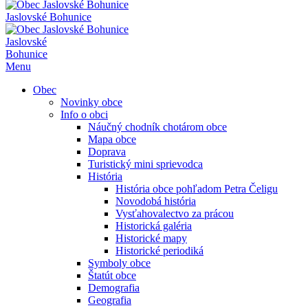
Jaslovské Bohunice
Jaslovské
Bohunice
Menu
Obec
Novinky obce
Info o obci
Náučný chodník chotárom obce
Mapa obce
Doprava
Turistický mini sprievodca
História
História obce pohľadom Petra Čeligu
Novodobá história
Vysťahovalectvo za prácou
Historická galéria
Historické mapy
Historické periodiká
Symboly obce
Štatút obce
Demografia
Geografia