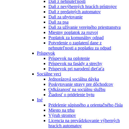
Daň z nehnuteľnosti
Daň z nevýherných hracích prístrojov
Daň z predajných automatov
Daň za ubytovanie
Daň za psa
Daň za užívanie verejného priestranstva
Miestny poplatok za rozvoj
Poplatok za komunálny odpad
Potvrdenie o zaplatení dane z
nehnuteľnosti a poplatku za odpad
Príspevok
Príspevok na oplotenie
Príspevok na fasády a strechy
Príspevok pri narodení dieťaťa
Sociálne veci
Jednorázová sociálna dávka
Poskytovanie stravy pre dôchodcov
Odkázanosť na sociálnu službu
Žiadosť o pridelenie bytu
Iné
Pridelenie súpisného a orientačného čísla
Miesto na trhu
Výrub stromov
Licencia na prevádzkovanie výherných
hracích automatov