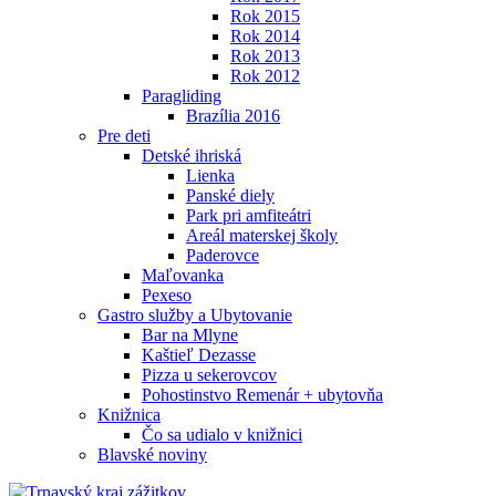
Rok 2015
Rok 2014
Rok 2013
Rok 2012
Paragliding
Brazília 2016
Pre deti
Detské ihriská
Lienka
Panské diely
Park pri amfiteátri
Areál materskej školy
Paderovce
Maľovanka
Pexeso
Gastro služby a Ubytovanie
Bar na Mlyne
Kaštieľ Dezasse
Pizza u sekerovcov
Pohostinstvo Remenár + ubytovňa
Knižnica
Čo sa udialo v knižnici
Blavské noviny