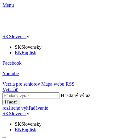
Menu
SK
Slovensky
SK
Slovensky
EN
English
Facebook
Youtube
Verzia pre seniorov
Mapa webu
RSS
Vytlačiť
Hľadaný výraz
Hľadať
rozšírené vyhľadávanie
SK
Slovensky
SK
Slovensky
EN
English