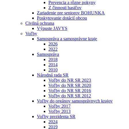
Prevencia a rôzne pokyny
Z činnosti hasičov
Zariadenie pre seniorov BOHUNKA
Poskytovanie dotácií obcou
Civilná ochrana
Výpuste JAVYS
Voľby
Samospráva a samosprávne kraje
2026
2022
Samospráva
2018
2014
2010
Národná rada SR
Voľby do NR SR 2023
Voľby do NR SR 2020
Voľby do NR SR 2016
Voľby do NR SR 2012
Voľby do orgánov samosprávnych krajov
Voľby 2017
Voľby 2013
Voľby prezidenta SR
2024
2019