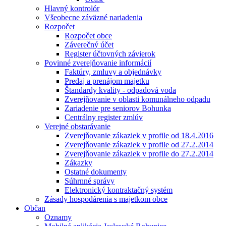
Hlavný kontrolór
Všeobecne záväzné nariadenia
Rozpočet
Rozpočet obce
Záverečný účet
Register účtovných závierok
Povinné zverejňovanie informácií
Faktúry, zmluvy a objednávky
Predaj a prenájom majetku
Štandardy kvality - odpadová voda
Zverejňovanie v oblasti komunálneho odpadu
Zariadenie pre seniorov Bohunka
Centrálny register zmlúv
Verejné obstarávanie
Zverejňovanie zákaziek v profile od 18.4.2016
Zverejňovanie zákaziek v profile od 27.2.2014
Zverejňovanie zákaziek v profile do 27.2.2014
Zákazky
Ostatné dokumenty
Súhrnné správy
Elektronický kontraktačný systém
Zásady hospodárenia s majetkom obce
Občan
Oznamy