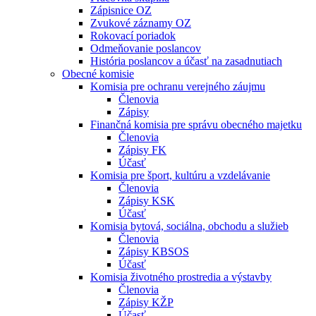
Zápisnice OZ
Zvukové záznamy OZ
Rokovací poriadok
Odmeňovanie poslancov
História poslancov a účasť na zasadnutiach
Obecné komisie
Komisia pre ochranu verejného záujmu
Členovia
Zápisy
Finančná komisia pre správu obecného majetku
Členovia
Zápisy FK
Účasť
Komisia pre šport, kultúru a vzdelávanie
Členovia
Zápisy KSK
Účasť
Komisia bytová, sociálna, obchodu a služieb
Členovia
Zápisy KBSOS
Účasť
Komisia životného prostredia a výstavby
Členovia
Zápisy KŽP
Účasť