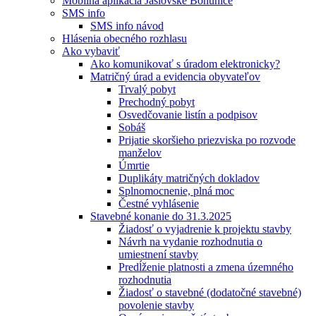
Mobilná aplikácia Jaslovské Bohunice
SMS info
SMS info návod
Hlásenia obecného rozhlasu
Ako vybaviť
Ako komunikovať s úradom elektronicky?
Matričný úrad a evidencia obyvateľov
Trvalý pobyt
Prechodný pobyt
Osvedčovanie listín a podpisov
Sobáš
Prijatie skoršieho priezviska po rozvode
manželov
Úmrtie
Duplikáty matričných dokladov
Splnomocnenie, plná moc
Čestné vyhlásenie
Stavebné konanie do 31.3.2025
Žiadosť o vyjadrenie k projektu stavby
Návrh na vydanie rozhodnutia o
umiestnení stavby
Predĺženie platnosti a zmena územného
rozhodnutia
Žiadosť o stavebné (dodatočné stavebné)
povolenie stavby