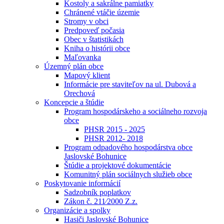
Kostoly a sakrálne pamiatky
Chránené vtáčie územie
Stromy v obci
Predpoveď počasia
Obec v štatistikách
Kniha o histórii obce
Maľovanka
Územný plán obce
Mapový klient
Informácie pre staviteľov na ul. Dubová a
Orechová
Koncepcie a štúdie
Program hospodárskeho a sociálneho rozvoja
obce
PHSR 2015 - 2025
PHSR 2012- 2018
Program odpadového hospodárstva obce
Jaslovské Bohunice
Štúdie a projektové dokumentácie
Komunitný plán sociálnych služieb obce
Poskytovanie informácií
Sadzobník poplatkov
Zákon č. 211⁄2000 Z.z.
Organizácie a spolky
Hasiči Jaslovské Bohunice