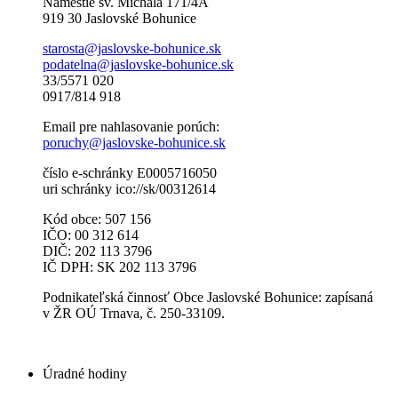
Námestie sv. Michala 171/4A
919 30 Jaslovské Bohunice
starosta@jaslovske-bohunice.sk
podatelna@jaslovske-bohunice.sk
33/5571 020
0917/814 918
Email pre nahlasovanie porúch:
poruchy@jaslovske-bohunice.sk
číslo e-schránky E0005716050
uri schránky ico://sk/00312614
Kód obce: 507 156
IČO: 00 312 614
DIČ: 202 113 3796
IČ DPH: SK 202 113 3796
Podnikateľská činnosť Obce Jaslovské Bohunice: zapísaná
v ŽR OÚ Trnava, č. 250-33109.
Úradné hodiny