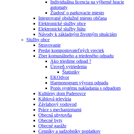
Individuálna licencia na výherné hracie
automaty
Žiadosť o parkovacie miesto
Integrované obslužné miesto občana
Elektronické služby obce
Elektronické služby štátu
Návody k základným životným situáciám
Služby obce
Stravovanie
Predaj kompostovateľných vreciek
Zber komunálneho a triedeného odpadu
Ako triedime odpad ?
Úroveň vytriedenia
Štatistiky
EKOdvor
Harmonogram vývozu odpadu
Popis systému nakladania s odpadom
Kultúrny dom Paderovce
Káblová televízia
Závlahový vodovod
Práce s mechanizmami
Obecná ubytovňa
Obecné byty
Obecné garáže
Cenníky a sadzobníky poplatkov