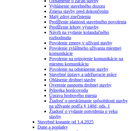
Oznámenie o začatí stavby
Vyhlásenie stavebného dozora
Zmena stavby pred dokončením
Malý zdroj znečistenia
Predĺženie platnosti stavebného povolenia
Predĺženie lehoty výstavby
Návrh na vydanie kolaudačného
rozhodnutia
Povolenie zmeny v užívaní stavby
Povolenie zvláštneho užívania miestnej
komunikácie
Povolenie na pripojenie komunikácie na
miestnu komunikáciu
Povolenie na odstránenie stavby
Stavebné úpravy a udržiavacie práce
Ohlásenie drobnej stavby
Overenie pasportu drobnej stavby
Prípojka horúcovodu
Úprava hrobového miesta
Žiadosť o preskúmanie spôsobilosti stavby
na užívanie podľa § 140d, ods. 1
Žiadosť o vydanie potvrdenia o veku
stavby
Stavebné konanie od 1.4.2025
Dane a poplatky