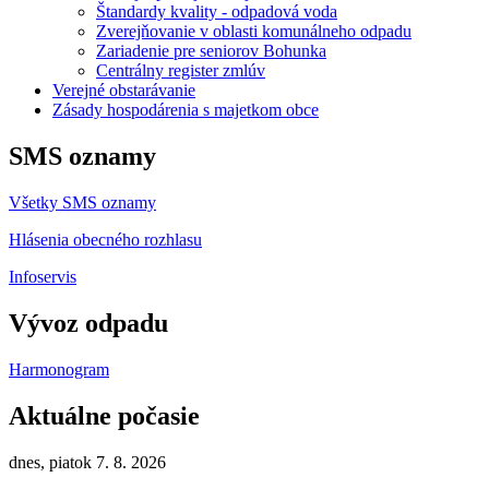
Štandardy kvality - odpadová voda
Zverejňovanie v oblasti komunálneho odpadu
Zariadenie pre seniorov Bohunka
Centrálny register zmlúv
Verejné obstarávanie
Zásady hospodárenia s majetkom obce
SMS oznamy
Všetky SMS oznamy
Hlásenia obecného rozhlasu
Infoservis
Vývoz odpadu
Harmonogram
Aktuálne počasie
dnes, piatok 7. 8. 2026