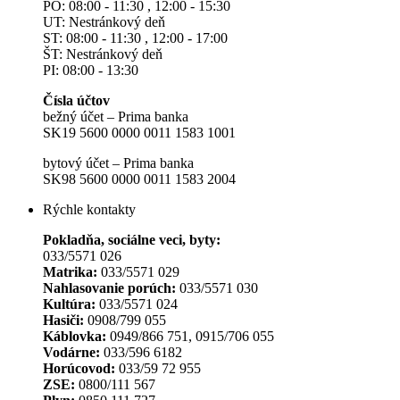
PO: 08:00 - 11:30 , 12:00 - 15:30
UT: Nestránkový deň
ST: 08:00 - 11:30 , 12:00 - 17:00
ŠT: Nestránkový deň
PI: 08:00 - 13:30
Čísla účtov
bežný účet – Prima banka
SK19 5600 0000 0011 1583 1001
bytový účet – Prima banka
SK98 5600 0000 0011 1583 2004
Rýchle kontakty
Pokladňa, sociálne veci, byty:
033/5571 026
Matrika:
033/5571 029
Nahlasovanie porúch:
033/5571 030
Kultúra:
033/5571 024
Hasiči:
0908/799 055
Káblovka:
0949/866 751, 0915/706 055
Vodárne:
033/596 6182
Horúcovod:
033/59 72 955
ZSE:
0800/111 567