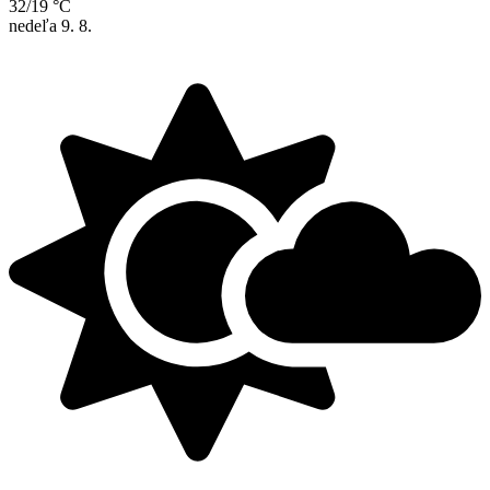
32/19 °C
nedeľa
9. 8.