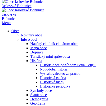
Jaslovské Bohunice
Jaslovské
Bohunice
Menu
Obec
Novinky obce
Info o obci
Náučný chodník chotárom obce
Mapa obce
Doprava
Turistický mini sprievodca
História
História obce pohľadom Petra Čeligu
Novodobá história
Vysťahovalectvo za prácou
Historická galéria
Historické mapy
Historické periodiká
Symboly obce
Štatút obce
Demografia
Geografia