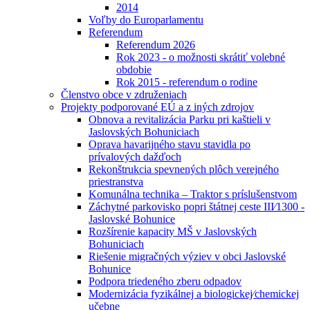
2014
Voľby do Europarlamentu
Referendum
Referendum 2026
Rok 2023 - o možnosti skrátiť volebné
obdobie
Rok 2015 - referendum o rodine
Členstvo obce v združeniach
Projekty podporované EÚ a z iných zdrojov
Obnova a revitalizácia Parku pri kaštieli v
Jaslovských Bohuniciach
Oprava havarijného stavu stavidla po
prívalových dažďoch
Rekonštrukcia spevnených plôch verejného
priestranstva
Komunálna technika – Traktor s príslušenstvom
Záchytné parkovisko popri štátnej ceste III⁄1300 -
Jaslovské Bohunice
Rozšírenie kapacity MŠ v Jaslovských
Bohuniciach
Riešenie migračných výziev v obci Jaslovské
Bohunice
Podpora triedeného zberu odpadov
Modernizácia fyzikálnej a biologickej⁄chemickej
učebne