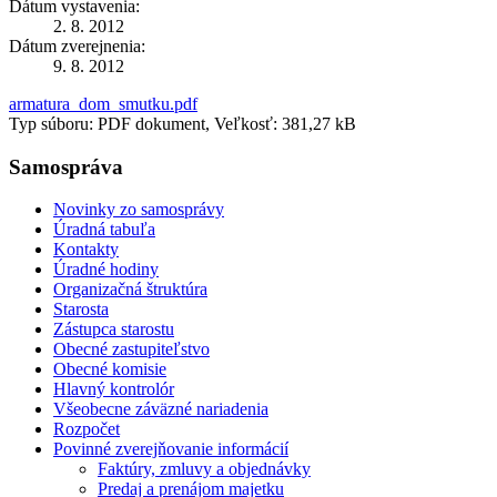
Dátum vystavenia:
2. 8. 2012
Dátum zverejnenia:
9. 8. 2012
armatura_dom_smutku.pdf
Typ súboru: PDF dokument, Veľkosť: 381,27 kB
Samospráva
Novinky zo samosprávy
Úradná tabuľa
Kontakty
Úradné hodiny
Organizačná štruktúra
Starosta
Zástupca starostu
Obecné zastupiteľstvo
Obecné komisie
Hlavný kontrolór
Všeobecne záväzné nariadenia
Rozpočet
Povinné zverejňovanie informácií
Faktúry, zmluvy a objednávky
Predaj a prenájom majetku