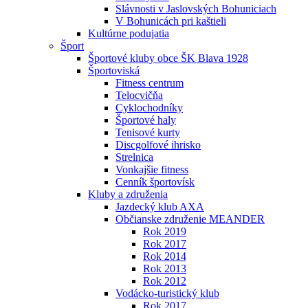
Slávnosti v Jaslovských Bohuniciach
V Bohunicách pri kaštieli
Kultúrne podujatia
Šport
Športové kluby obce ŠK Blava 1928
Športoviská
Fitness centrum
Telocvičňa
Cyklochodníky
Športové haly
Tenisové kurty
Discgolfové ihrisko
Strelnica
Vonkajšie fitness
Cenník športovísk
Kluby a združenia
Jazdecký klub AXA
Občianske združenie MEANDER
Rok 2019
Rok 2017
Rok 2014
Rok 2013
Rok 2012
Vodácko-turistický klub
Rok 2017