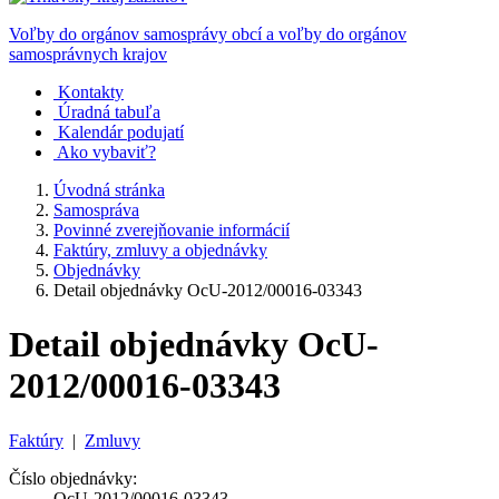
Voľby do orgánov samosprávy obcí a voľby do orgánov
samosprávnych krajov
Kontakty
Úradná tabuľa
Kalendár podujatí
Ako vybaviť?
Úvodná stránka
Samospráva
Povinné zverejňovanie informácií
Faktúry, zmluvy a objednávky
Objednávky
Detail objednávky OcU-2012/00016-03343
Detail objednávky OcU-
2012/00016-03343
Faktúry
|
Zmluvy
Číslo objednávky:
OcU-2012/00016-03343