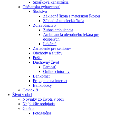
Splašková kanalizácia
Občianska vybavenosť
Školstvo
Základná škola s materskou školou
Základná umelecká škola
Zdravotníctvo
Zubná ambulancia
Ambulancia obvodného lekára pre
dospelých
Lekáreň
Zariadenie pre seniorov
Obchody a služby
Pošta
Duchovný život
Farnosť
Online cintoríny
Bankomat
Pripojenie na internet
Balíkoboxy
Covid-19
Život v obci
Novinky zo života v obci
Najbližšie podujatia
Galéria
Fotogaléria