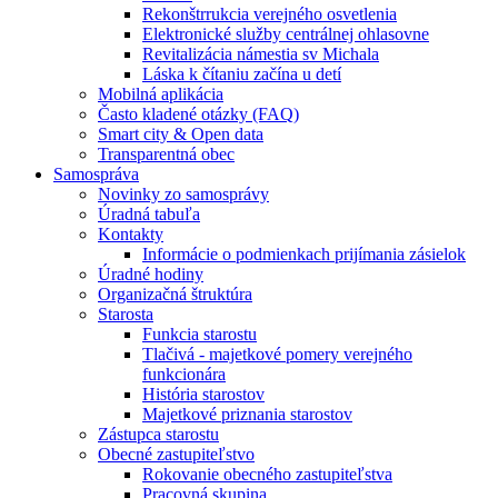
Rekonštrrukcia verejného osvetlenia
Elektronické služby centrálnej ohlasovne
Revitalizácia námestia sv Michala
Láska k čítaniu začína u detí
Mobilná aplikácia
Často kladené otázky (FAQ)
Smart city & Open data
Transparentná obec
Samospráva
Novinky zo samosprávy
Úradná tabuľa
Kontakty
Informácie o podmienkach prijímania zásielok
Úradné hodiny
Organizačná štruktúra
Starosta
Funkcia starostu
Tlačivá - majetkové pomery verejného
funkcionára
História starostov
Majetkové priznania starostov
Zástupca starostu
Obecné zastupiteľstvo
Rokovanie obecného zastupiteľstva
Pracovná skupina