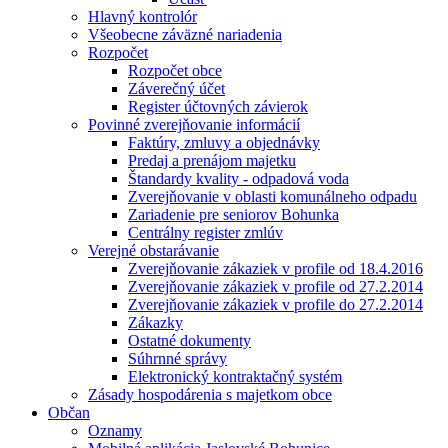
Hlavný kontrolór
Všeobecne záväzné nariadenia
Rozpočet
Rozpočet obce
Záverečný účet
Register účtovných závierok
Povinné zverejňovanie informácií
Faktúry, zmluvy a objednávky
Predaj a prenájom majetku
Štandardy kvality - odpadová voda
Zverejňovanie v oblasti komunálneho odpadu
Zariadenie pre seniorov Bohunka
Centrálny register zmlúv
Verejné obstarávanie
Zverejňovanie zákaziek v profile od 18.4.2016
Zverejňovanie zákaziek v profile od 27.2.2014
Zverejňovanie zákaziek v profile do 27.2.2014
Zákazky
Ostatné dokumenty
Súhrnné správy
Elektronický kontraktačný systém
Zásady hospodárenia s majetkom obce
Občan
Oznamy