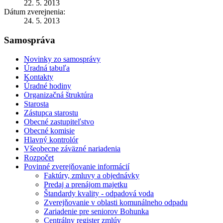
22. 5. 2013
Dátum zverejnenia:
24. 5. 2013
Samospráva
Novinky zo samosprávy
Úradná tabuľa
Kontakty
Úradné hodiny
Organizačná štruktúra
Starosta
Zástupca starostu
Obecné zastupiteľstvo
Obecné komisie
Hlavný kontrolór
Všeobecne záväzné nariadenia
Rozpočet
Povinné zverejňovanie informácií
Faktúry, zmluvy a objednávky
Predaj a prenájom majetku
Štandardy kvality - odpadová voda
Zverejňovanie v oblasti komunálneho odpadu
Zariadenie pre seniorov Bohunka
Centrálny register zmlúv