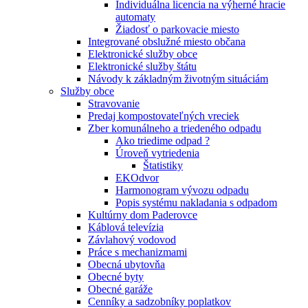
Individuálna licencia na výherné hracie
automaty
Žiadosť o parkovacie miesto
Integrované obslužné miesto občana
Elektronické služby obce
Elektronické služby štátu
Návody k základným životným situáciám
Služby obce
Stravovanie
Predaj kompostovateľných vreciek
Zber komunálneho a triedeného odpadu
Ako triedime odpad ?
Úroveň vytriedenia
Štatistiky
EKOdvor
Harmonogram vývozu odpadu
Popis systému nakladania s odpadom
Kultúrny dom Paderovce
Káblová televízia
Závlahový vodovod
Práce s mechanizmami
Obecná ubytovňa
Obecné byty
Obecné garáže
Cenníky a sadzobníky poplatkov