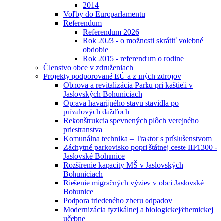
2014
Voľby do Europarlamentu
Referendum
Referendum 2026
Rok 2023 - o možnosti skrátiť volebné
obdobie
Rok 2015 - referendum o rodine
Členstvo obce v združeniach
Projekty podporované EÚ a z iných zdrojov
Obnova a revitalizácia Parku pri kaštieli v
Jaslovských Bohuniciach
Oprava havarijného stavu stavidla po
prívalových dažďoch
Rekonštrukcia spevnených plôch verejného
priestranstva
Komunálna technika – Traktor s príslušenstvom
Záchytné parkovisko popri štátnej ceste III⁄1300 -
Jaslovské Bohunice
Rozšírenie kapacity MŠ v Jaslovských
Bohuniciach
Riešenie migračných výziev v obci Jaslovské
Bohunice
Podpora triedeného zberu odpadov
Modernizácia fyzikálnej a biologickej⁄chemickej
učebne