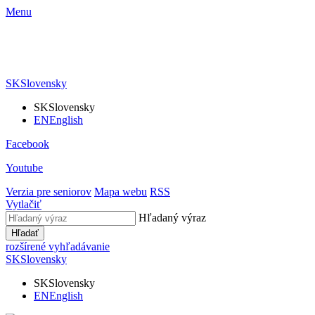
Menu
SK
Slovensky
SK
Slovensky
EN
English
Facebook
Youtube
Verzia pre seniorov
Mapa webu
RSS
Vytlačiť
Hľadaný výraz
Hľadať
rozšírené vyhľadávanie
SK
Slovensky
SK
Slovensky
EN
English