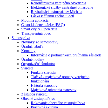
Rekonštrrukcia verejného osvetlenia
Elektronické služby centrálnej ohlasovne
Revitalizácia námestia sv Michala
Láska k čítaniu začína u detí
Mobilná aplikácia
Často kladené otázky (FAQ)
Smart city & Open data
Transparentná obec
Samospráva
Novinky zo samosprávy
Úradná tabuľa
Kontakty
Informácie o podmienkach prijímania zásielok
Úradné hodiny
Organizačná štruktúra
Starosta
Funkcia starostu
Tlačivá - majetkové pomery verejného
funkcionára
História starostov
Majetkové priznania starostov
Zástupca starostu
Obecné zastupiteľstvo
Rokovanie obecného zastupiteľstva
Pracovná skupina