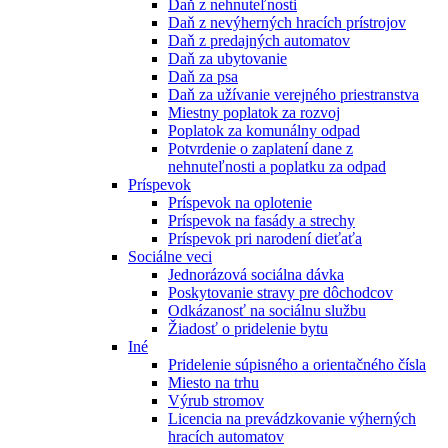
Daň z nehnuteľnosti
Daň z nevýherných hracích prístrojov
Daň z predajných automatov
Daň za ubytovanie
Daň za psa
Daň za užívanie verejného priestranstva
Miestny poplatok za rozvoj
Poplatok za komunálny odpad
Potvrdenie o zaplatení dane z
nehnuteľnosti a poplatku za odpad
Príspevok
Príspevok na oplotenie
Príspevok na fasády a strechy
Príspevok pri narodení dieťaťa
Sociálne veci
Jednorázová sociálna dávka
Poskytovanie stravy pre dôchodcov
Odkázanosť na sociálnu službu
Žiadosť o pridelenie bytu
Iné
Pridelenie súpisného a orientačného čísla
Miesto na trhu
Výrub stromov
Licencia na prevádzkovanie výherných
hracích automatov