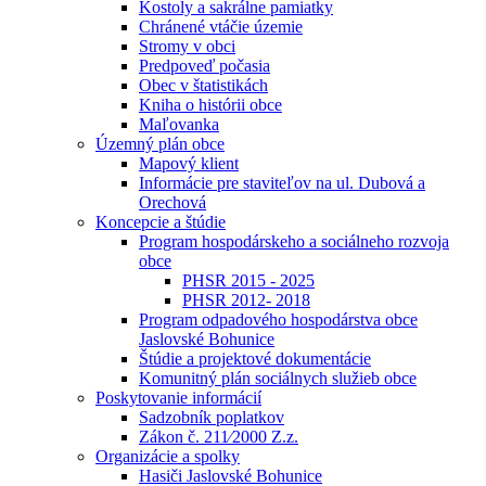
Kostoly a sakrálne pamiatky
Chránené vtáčie územie
Stromy v obci
Predpoveď počasia
Obec v štatistikách
Kniha o histórii obce
Maľovanka
Územný plán obce
Mapový klient
Informácie pre staviteľov na ul. Dubová a
Orechová
Koncepcie a štúdie
Program hospodárskeho a sociálneho rozvoja
obce
PHSR 2015 - 2025
PHSR 2012- 2018
Program odpadového hospodárstva obce
Jaslovské Bohunice
Štúdie a projektové dokumentácie
Komunitný plán sociálnych služieb obce
Poskytovanie informácií
Sadzobník poplatkov
Zákon č. 211⁄2000 Z.z.
Organizácie a spolky
Hasiči Jaslovské Bohunice