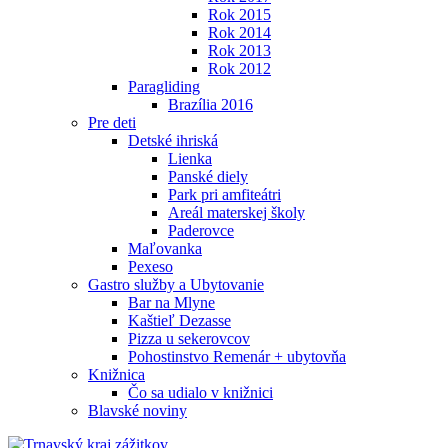
Rok 2015
Rok 2014
Rok 2013
Rok 2012
Paragliding
Brazília 2016
Pre deti
Detské ihriská
Lienka
Panské diely
Park pri amfiteátri
Areál materskej školy
Paderovce
Maľovanka
Pexeso
Gastro služby a Ubytovanie
Bar na Mlyne
Kaštieľ Dezasse
Pizza u sekerovcov
Pohostinstvo Remenár + ubytovňa
Knižnica
Čo sa udialo v knižnici
Blavské noviny