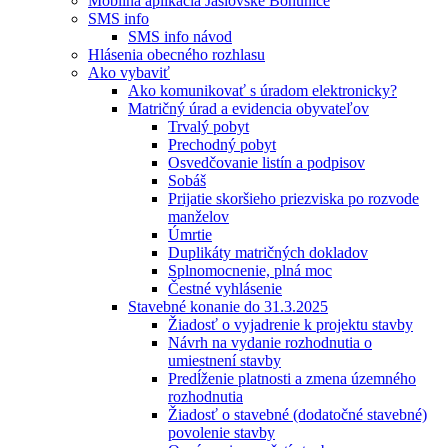
Mobilná aplikácia Jaslovské Bohunice
SMS info
SMS info návod
Hlásenia obecného rozhlasu
Ako vybaviť
Ako komunikovať s úradom elektronicky?
Matričný úrad a evidencia obyvateľov
Trvalý pobyt
Prechodný pobyt
Osvedčovanie listín a podpisov
Sobáš
Prijatie skoršieho priezviska po rozvode
manželov
Úmrtie
Duplikáty matričných dokladov
Splnomocnenie, plná moc
Čestné vyhlásenie
Stavebné konanie do 31.3.2025
Žiadosť o vyjadrenie k projektu stavby
Návrh na vydanie rozhodnutia o
umiestnení stavby
Predĺženie platnosti a zmena územného
rozhodnutia
Žiadosť o stavebné (dodatočné stavebné)
povolenie stavby