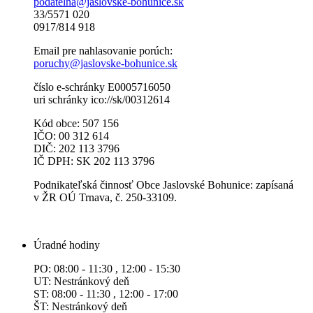
podatelna@jaslovske-bohunice.sk
33/5571 020
0917/814 918
Email pre nahlasovanie porúch:
poruchy@jaslovske-bohunice.sk
číslo e-schránky E0005716050
uri schránky ico://sk/00312614
Kód obce: 507 156
IČO: 00 312 614
DIČ: 202 113 3796
IČ DPH: SK 202 113 3796
Podnikateľská činnosť Obce Jaslovské Bohunice: zapísaná
v ŽR OÚ Trnava, č. 250-33109.
Úradné hodiny
PO: 08:00 - 11:30 , 12:00 - 15:30
UT: Nestránkový deň
ST: 08:00 - 11:30 , 12:00 - 17:00
ŠT: Nestránkový deň