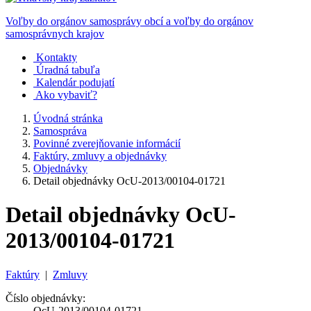
Voľby do orgánov samosprávy obcí a voľby do orgánov
samosprávnych krajov
Kontakty
Úradná tabuľa
Kalendár podujatí
Ako vybaviť?
Úvodná stránka
Samospráva
Povinné zverejňovanie informácií
Faktúry, zmluvy a objednávky
Objednávky
Detail objednávky OcU-2013/00104-01721
Detail objednávky OcU-
2013/00104-01721
Faktúry
|
Zmluvy
Číslo objednávky:
OcU-2013/00104-01721