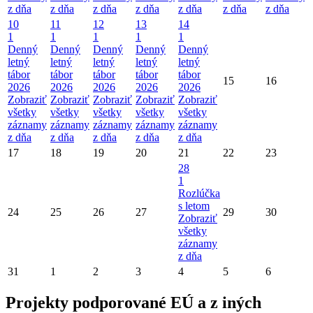
z dňa
z dňa
z dňa
z dňa
z dňa
z dňa
z dňa
10
11
12
13
14
1
1
1
1
1
Denný
Denný
Denný
Denný
Denný
letný
letný
letný
letný
letný
tábor
tábor
tábor
tábor
tábor
15
16
2026
2026
2026
2026
2026
Zobraziť
Zobraziť
Zobraziť
Zobraziť
Zobraziť
všetky
všetky
všetky
všetky
všetky
záznamy
záznamy
záznamy
záznamy
záznamy
z dňa
z dňa
z dňa
z dňa
z dňa
17
18
19
20
21
22
23
28
1
Rozlúčka
s letom
24
25
26
27
29
30
Zobraziť
všetky
záznamy
z dňa
31
1
2
3
4
5
6
Projekty podporované EÚ a z iných