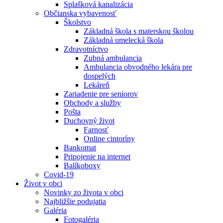
Splašková kanalizácia
Občianska vybavenosť
Školstvo
Základná škola s materskou školou
Základná umelecká škola
Zdravotníctvo
Zubná ambulancia
Ambulancia obvodného lekára pre
dospelých
Lekáreň
Zariadenie pre seniorov
Obchody a služby
Pošta
Duchovný život
Farnosť
Online cintoríny
Bankomat
Pripojenie na internet
Balíkoboxy
Covid-19
Život v obci
Novinky zo života v obci
Najbližšie podujatia
Galéria
Fotogaléria