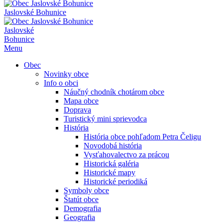
Jaslovské Bohunice
Jaslovské
Bohunice
Menu
Obec
Novinky obce
Info o obci
Náučný chodník chotárom obce
Mapa obce
Doprava
Turistický mini sprievodca
História
História obce pohľadom Petra Čeligu
Novodobá história
Vysťahovalectvo za prácou
Historická galéria
Historické mapy
Historické periodiká
Symboly obce
Štatút obce
Demografia
Geografia