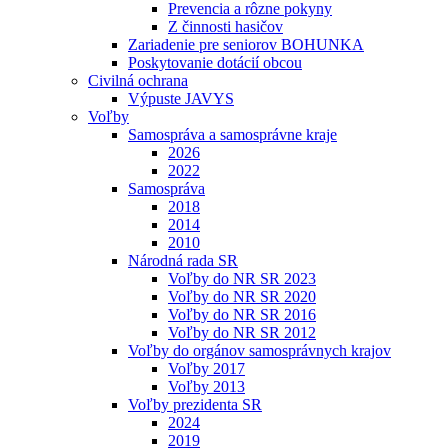
Prevencia a rôzne pokyny
Z činnosti hasičov
Zariadenie pre seniorov BOHUNKA
Poskytovanie dotácií obcou
Civilná ochrana
Výpuste JAVYS
Voľby
Samospráva a samosprávne kraje
2026
2022
Samospráva
2018
2014
2010
Národná rada SR
Voľby do NR SR 2023
Voľby do NR SR 2020
Voľby do NR SR 2016
Voľby do NR SR 2012
Voľby do orgánov samosprávnych krajov
Voľby 2017
Voľby 2013
Voľby prezidenta SR
2024
2019