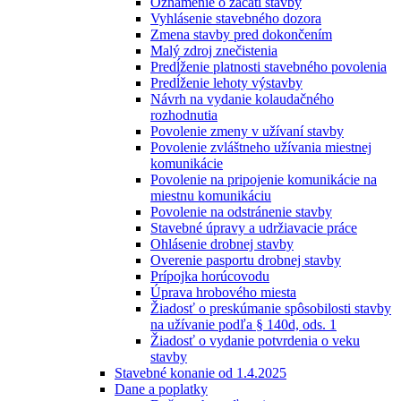
Oznámenie o začatí stavby
Vyhlásenie stavebného dozora
Zmena stavby pred dokončením
Malý zdroj znečistenia
Predĺženie platnosti stavebného povolenia
Predĺženie lehoty výstavby
Návrh na vydanie kolaudačného
rozhodnutia
Povolenie zmeny v užívaní stavby
Povolenie zvláštneho užívania miestnej
komunikácie
Povolenie na pripojenie komunikácie na
miestnu komunikáciu
Povolenie na odstránenie stavby
Stavebné úpravy a udržiavacie práce
Ohlásenie drobnej stavby
Overenie pasportu drobnej stavby
Prípojka horúcovodu
Úprava hrobového miesta
Žiadosť o preskúmanie spôsobilosti stavby
na užívanie podľa § 140d, ods. 1
Žiadosť o vydanie potvrdenia o veku
stavby
Stavebné konanie od 1.4.2025
Dane a poplatky