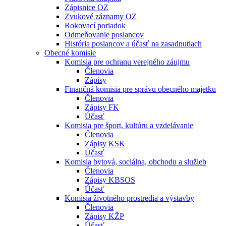
Zápisnice OZ
Zvukové záznamy OZ
Rokovací poriadok
Odmeňovanie poslancov
História poslancov a účasť na zasadnutiach
Obecné komisie
Komisia pre ochranu verejného záujmu
Členovia
Zápisy
Finančná komisia pre správu obecného majetku
Členovia
Zápisy FK
Účasť
Komisia pre šport, kultúru a vzdelávanie
Členovia
Zápisy KSK
Účasť
Komisia bytová, sociálna, obchodu a služieb
Členovia
Zápisy KBSOS
Účasť
Komisia životného prostredia a výstavby
Členovia
Zápisy KŽP
Účasť