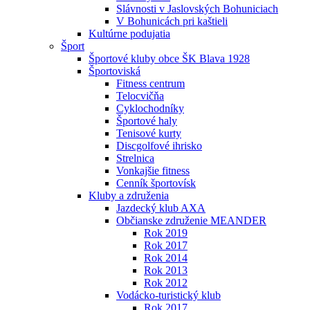
Slávnosti v Jaslovských Bohuniciach
V Bohunicách pri kaštieli
Kultúrne podujatia
Šport
Športové kluby obce ŠK Blava 1928
Športoviská
Fitness centrum
Telocvičňa
Cyklochodníky
Športové haly
Tenisové kurty
Discgolfové ihrisko
Strelnica
Vonkajšie fitness
Cenník športovísk
Kluby a združenia
Jazdecký klub AXA
Občianske združenie MEANDER
Rok 2019
Rok 2017
Rok 2014
Rok 2013
Rok 2012
Vodácko-turistický klub
Rok 2017