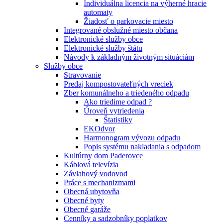
Individuálna licencia na výherné hracie
automaty
Žiadosť o parkovacie miesto
Integrované obslužné miesto občana
Elektronické služby obce
Elektronické služby štátu
Návody k základným životným situáciám
Služby obce
Stravovanie
Predaj kompostovateľných vreciek
Zber komunálneho a triedeného odpadu
Ako triedime odpad ?
Úroveň vytriedenia
Štatistiky
EKOdvor
Harmonogram vývozu odpadu
Popis systému nakladania s odpadom
Kultúrny dom Paderovce
Káblová televízia
Závlahový vodovod
Práce s mechanizmami
Obecná ubytovňa
Obecné byty
Obecné garáže
Cenníky a sadzobníky poplatkov