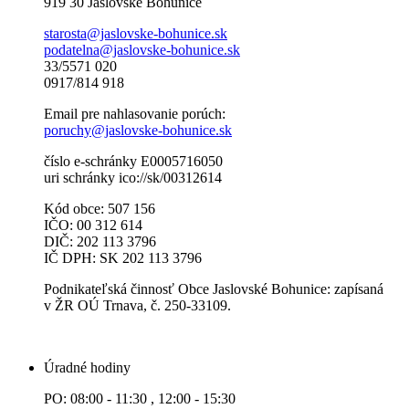
919 30 Jaslovské Bohunice
starosta@jaslovske-bohunice.sk
podatelna@jaslovske-bohunice.sk
33/5571 020
0917/814 918
Email pre nahlasovanie porúch:
poruchy@jaslovske-bohunice.sk
číslo e-schránky E0005716050
uri schránky ico://sk/00312614
Kód obce: 507 156
IČO: 00 312 614
DIČ: 202 113 3796
IČ DPH: SK 202 113 3796
Podnikateľská činnosť Obce Jaslovské Bohunice: zapísaná
v ŽR OÚ Trnava, č. 250-33109.
Úradné hodiny
PO: 08:00 - 11:30 , 12:00 - 15:30