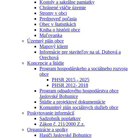
Kostoly a sakrálne pamiatky
Chránené vtáčie územie
Stromy v obci
Predpoveď počasia
Obec v štatistikách
Kniha o histórii obce
Maľovanka
Územný plán obce
Mapový klient
Informácie pre staviteľov na ul. Dubová a
Orechová
Koncepcie a štúdie
Program hospodárskeho a sociálneho rozvoja
obce
PHSR 2015 - 2025
PHSR 2012- 2018
Program odpadového hospodárstva obce
Jaslovské Bohunice
Štúdie a projektové dokumentácie
Komunitný plán sociálnych služieb obce
Poskytovanie informácií
Sadzobník poplatkov
Zákon č. 211⁄2000 Z.z.
Organizácie a spolky
Hasiči Jaslovské Bohunice