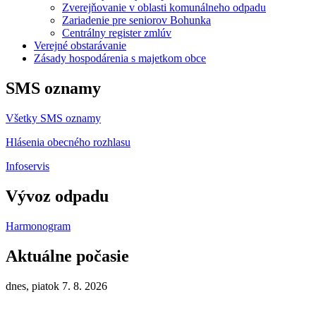
Zverejňovanie v oblasti komunálneho odpadu
Zariadenie pre seniorov Bohunka
Centrálny register zmlúv
Verejné obstarávanie
Zásady hospodárenia s majetkom obce
SMS oznamy
Všetky SMS oznamy
Hlásenia obecného rozhlasu
Infoservis
Vývoz odpadu
Harmonogram
Aktuálne počasie
dnes, piatok 7. 8. 2026