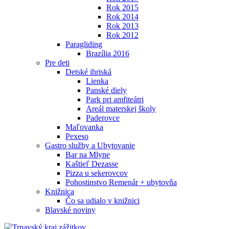
Rok 2015
Rok 2014
Rok 2013
Rok 2012
Paragliding
Brazília 2016
Pre deti
Detské ihriská
Lienka
Panské diely
Park pri amfiteátri
Areál materskej školy
Paderovce
Maľovanka
Pexeso
Gastro služby a Ubytovanie
Bar na Mlyne
Kaštieľ Dezasse
Pizza u sekerovcov
Pohostinstvo Remenár + ubytovňa
Knižnica
Čo sa udialo v knižnici
Blavské noviny