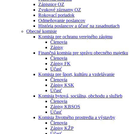
Zápisnice OZ
Zvukové záznamy OZ
Rokovací poriadok
Odmeňovanie poslancov
História poslancov a účasť na zasadnutiach
Obecné komisie
Komisia pre ochranu verejného záujmu
Členovia
Zápisy
Finančná komisia pre správu obecného majetku
Členovia
Zápisy FK
Účasť
Komisia pre šport, kultúru a vzdelávanie
Členovia
Zápisy KSK
Účasť
Komisia bytová, sociálna, obchodu a služieb
Členovia
Zápisy KBSOS
Účasť
Komisia životného prostredia a výstavby
Členovia
Zápisy KŽP
Účasť