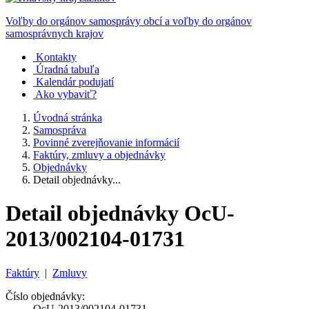
Voľby do orgánov samosprávy obcí a voľby do orgánov
samosprávnych krajov
Kontakty
Úradná tabuľa
Kalendár podujatí
Ako vybaviť?
Úvodná stránka
Samospráva
Povinné zverejňovanie informácií
Faktúry, zmluvy a objednávky
Objednávky
Detail objednávky...
Detail objednávky OcU-
2013/002104-01731
Faktúry
|
Zmluvy
Číslo objednávky:
OcU-2013/002104-01731