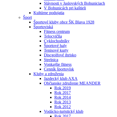
Slávnosti v Jaslovských Bohuniciach
V Bohunicách pri kaštieli
Kultúrne podujatia
Šport
Športové kluby obce ŠK Blava 1928
Športoviská
Fitness centrum
Telocvičňa
Cyklochodníky
Športové haly
Tenisové kurty
Discgolfové ihrisko
Strelnica
Vonkajšie fitness
Cenník športovísk
Kluby a združenia
Jazdecký klub AXA
Občianske združenie MEANDER
Rok 2019
Rok 2017
Rok 2014
Rok 2013
Rok 2012
Vodácko-turistický klub
Rok 2017