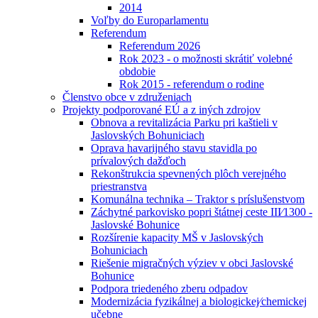
2014
Voľby do Europarlamentu
Referendum
Referendum 2026
Rok 2023 - o možnosti skrátiť volebné
obdobie
Rok 2015 - referendum o rodine
Členstvo obce v združeniach
Projekty podporované EÚ a z iných zdrojov
Obnova a revitalizácia Parku pri kaštieli v
Jaslovských Bohuniciach
Oprava havarijného stavu stavidla po
prívalových dažďoch
Rekonštrukcia spevnených plôch verejného
priestranstva
Komunálna technika – Traktor s príslušenstvom
Záchytné parkovisko popri štátnej ceste III⁄1300 -
Jaslovské Bohunice
Rozšírenie kapacity MŠ v Jaslovských
Bohuniciach
Riešenie migračných výziev v obci Jaslovské
Bohunice
Podpora triedeného zberu odpadov
Modernizácia fyzikálnej a biologickej⁄chemickej
učebne