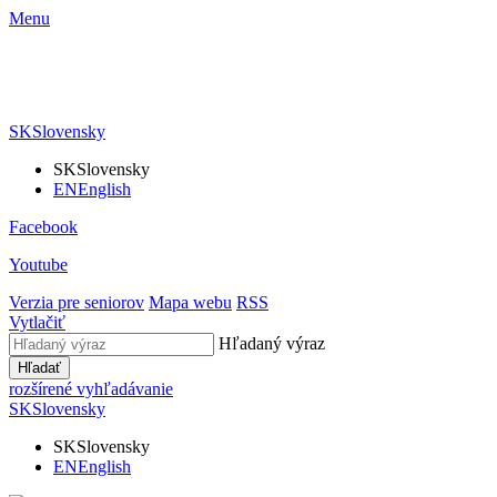
Menu
SK
Slovensky
SK
Slovensky
EN
English
Facebook
Youtube
Verzia pre seniorov
Mapa webu
RSS
Vytlačiť
Hľadaný výraz
Hľadať
rozšírené vyhľadávanie
SK
Slovensky
SK
Slovensky
EN
English