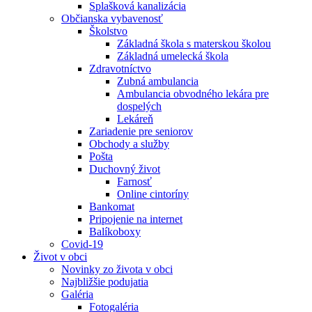
Splašková kanalizácia
Občianska vybavenosť
Školstvo
Základná škola s materskou školou
Základná umelecká škola
Zdravotníctvo
Zubná ambulancia
Ambulancia obvodného lekára pre
dospelých
Lekáreň
Zariadenie pre seniorov
Obchody a služby
Pošta
Duchovný život
Farnosť
Online cintoríny
Bankomat
Pripojenie na internet
Balíkoboxy
Covid-19
Život v obci
Novinky zo života v obci
Najbližšie podujatia
Galéria
Fotogaléria