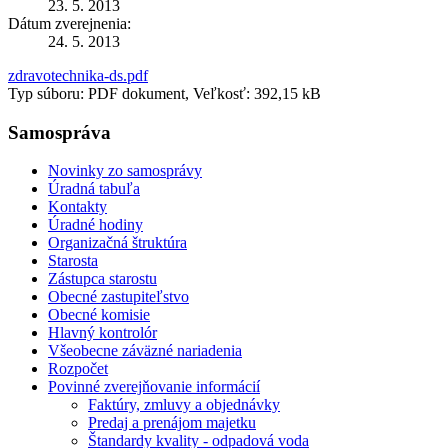
23. 5. 2013
Dátum zverejnenia:
24. 5. 2013
zdravotechnika-ds.pdf
Typ súboru: PDF dokument, Veľkosť: 392,15 kB
Samospráva
Novinky zo samosprávy
Úradná tabuľa
Kontakty
Úradné hodiny
Organizačná štruktúra
Starosta
Zástupca starostu
Obecné zastupiteľstvo
Obecné komisie
Hlavný kontrolór
Všeobecne záväzné nariadenia
Rozpočet
Povinné zverejňovanie informácií
Faktúry, zmluvy a objednávky
Predaj a prenájom majetku
Štandardy kvality - odpadová voda