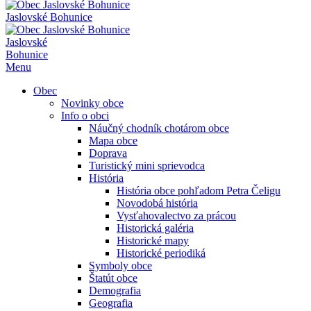
Jaslovské Bohunice
Jaslovské
Bohunice
Menu
Obec
Novinky obce
Info o obci
Náučný chodník chotárom obce
Mapa obce
Doprava
Turistický mini sprievodca
História
História obce pohľadom Petra Čeligu
Novodobá história
Vysťahovalectvo za prácou
Historická galéria
Historické mapy
Historické periodiká
Symboly obce
Štatút obce
Demografia
Geografia