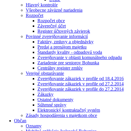
Hlavný kontrolór
Všeobecne záväzné nariadenia
Rozpočet
Rozpočet obce
Záverečný účet
Register účtovných závierok
Povinné zverejňovanie informácií
Faktúry, zmluvy a objednávky
Predaj a prenájom majetku
Štandardy kvality - odpadová voda
Zverejňovanie v oblasti komunálneho odpadu
Zariadenie pre seniorov Bohunka
Centrálny register zmlúv
Verejné obstarávanie
Zverejňovanie zákaziek v profile od 18.4.2016
Zverejňovanie zákaziek v profile od 27.2.2014
Zverejňovanie zákaziek v profile do 27.2.2014
Zákazky
Ostatné dokumenty
Súhrnné správy
Elektronický kontraktačný systém
Zásady hospodárenia s majetkom obce
Občan
Oznamy