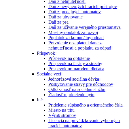
Daň z nehnuteľnosti
Daň z nevýherných hracích prístrojov
Daň z predajných automatov
Daň za ubytovanie
Daň za psa
Daň za užívanie verejného priestranstva
Miestny poplatok za rozvoj
Poplatok za komunálny odpad
Potvrdenie o zaplatení dane z
nehnuteľnosti a poplatku za odpad
Príspevok
Príspevok na oplotenie
Príspevok na fasády a strechy
Príspevok pri narodení dieťaťa
Sociálne veci
Jednorázová sociálna dávka
Poskytovanie stravy pre dôchodcov
Odkázanosť na sociálnu službu
Žiadosť o pridelenie bytu
Iné
Pridelenie súpisného a orientačného čísla
Miesto na trhu
Výrub stromov
Licencia na prevádzkovanie výherných
hracích automatov