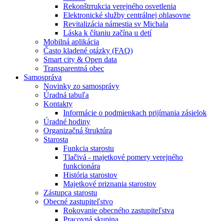
Rekonštrrukcia verejného osvetlenia
Elektronické služby centrálnej ohlasovne
Revitalizácia námestia sv Michala
Láska k čítaniu začína u detí
Mobilná aplikácia
Často kladené otázky (FAQ)
Smart city & Open data
Transparentná obec
Samospráva
Novinky zo samosprávy
Úradná tabuľa
Kontakty
Informácie o podmienkach prijímania zásielok
Úradné hodiny
Organizačná štruktúra
Starosta
Funkcia starostu
Tlačivá - majetkové pomery verejného
funkcionára
História starostov
Majetkové priznania starostov
Zástupca starostu
Obecné zastupiteľstvo
Rokovanie obecného zastupiteľstva
Pracovná skupina