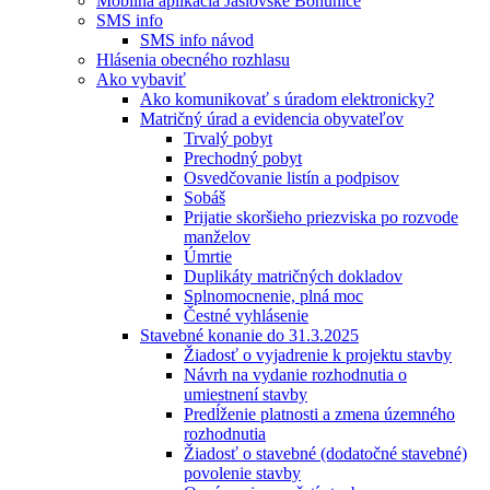
Mobilná aplikácia Jaslovské Bohunice
SMS info
SMS info návod
Hlásenia obecného rozhlasu
Ako vybaviť
Ako komunikovať s úradom elektronicky?
Matričný úrad a evidencia obyvateľov
Trvalý pobyt
Prechodný pobyt
Osvedčovanie listín a podpisov
Sobáš
Prijatie skoršieho priezviska po rozvode
manželov
Úmrtie
Duplikáty matričných dokladov
Splnomocnenie, plná moc
Čestné vyhlásenie
Stavebné konanie do 31.3.2025
Žiadosť o vyjadrenie k projektu stavby
Návrh na vydanie rozhodnutia o
umiestnení stavby
Predĺženie platnosti a zmena územného
rozhodnutia
Žiadosť o stavebné (dodatočné stavebné)
povolenie stavby