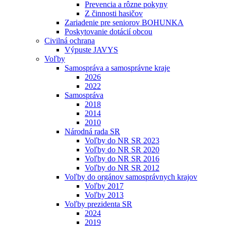
Prevencia a rôzne pokyny
Z činnosti hasičov
Zariadenie pre seniorov BOHUNKA
Poskytovanie dotácií obcou
Civilná ochrana
Výpuste JAVYS
Voľby
Samospráva a samosprávne kraje
2026
2022
Samospráva
2018
2014
2010
Národná rada SR
Voľby do NR SR 2023
Voľby do NR SR 2020
Voľby do NR SR 2016
Voľby do NR SR 2012
Voľby do orgánov samosprávnych krajov
Voľby 2017
Voľby 2013
Voľby prezidenta SR
2024
2019