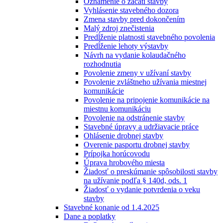
Oznámenie o začatí stavby
Vyhlásenie stavebného dozora
Zmena stavby pred dokončením
Malý zdroj znečistenia
Predĺženie platnosti stavebného povolenia
Predĺženie lehoty výstavby
Návrh na vydanie kolaudačného
rozhodnutia
Povolenie zmeny v užívaní stavby
Povolenie zvláštneho užívania miestnej
komunikácie
Povolenie na pripojenie komunikácie na
miestnu komunikáciu
Povolenie na odstránenie stavby
Stavebné úpravy a udržiavacie práce
Ohlásenie drobnej stavby
Overenie pasportu drobnej stavby
Prípojka horúcovodu
Úprava hrobového miesta
Žiadosť o preskúmanie spôsobilosti stavby
na užívanie podľa § 140d, ods. 1
Žiadosť o vydanie potvrdenia o veku
stavby
Stavebné konanie od 1.4.2025
Dane a poplatky