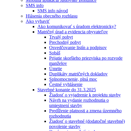
Mobilná aplikácia Jaslovské Bohunice
SMS info
SMS info návod
Hlásenia obecného rozhlasu
Ako vybaviť
Ako komunikovať s úradom elektronicky?
Matričný úrad a evidencia obyvateľov
Trvalý pobyt
Prechodný pobyt
Osvedčovanie listín a podpisov
Sobáš
Prijatie skoršieho priezviska po rozvode
manželov
Úmrtie
Duplikáty matričných dokladov
Splnomocnenie, plná moc
Čestné vyhlásenie
Stavebné konanie do 31.3.2025
Žiadosť o vyjadrenie k projektu stavby
Návrh na vydanie rozhodnutia o
umiestnení stavby
Predĺženie platnosti a zmena územného
rozhodnutia
Žiadosť o stavebné (dodatočné stavebné)
povolenie stavby