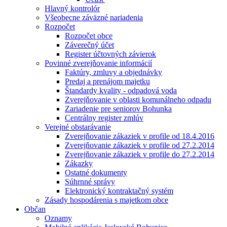
Hlavný kontrolór
Všeobecne záväzné nariadenia
Rozpočet
Rozpočet obce
Záverečný účet
Register účtovných závierok
Povinné zverejňovanie informácií
Faktúry, zmluvy a objednávky
Predaj a prenájom majetku
Štandardy kvality - odpadová voda
Zverejňovanie v oblasti komunálneho odpadu
Zariadenie pre seniorov Bohunka
Centrálny register zmlúv
Verejné obstarávanie
Zverejňovanie zákaziek v profile od 18.4.2016
Zverejňovanie zákaziek v profile od 27.2.2014
Zverejňovanie zákaziek v profile do 27.2.2014
Zákazky
Ostatné dokumenty
Súhrnné správy
Elektronický kontraktačný systém
Zásady hospodárenia s majetkom obce
Občan
Oznamy