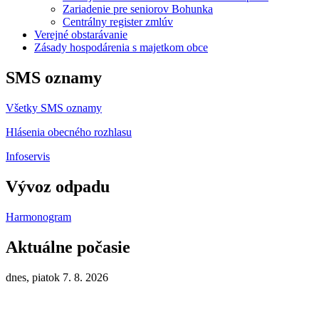
Zariadenie pre seniorov Bohunka
Centrálny register zmlúv
Verejné obstarávanie
Zásady hospodárenia s majetkom obce
SMS oznamy
Všetky SMS oznamy
Hlásenia obecného rozhlasu
Infoservis
Vývoz odpadu
Harmonogram
Aktuálne počasie
dnes, piatok 7. 8. 2026