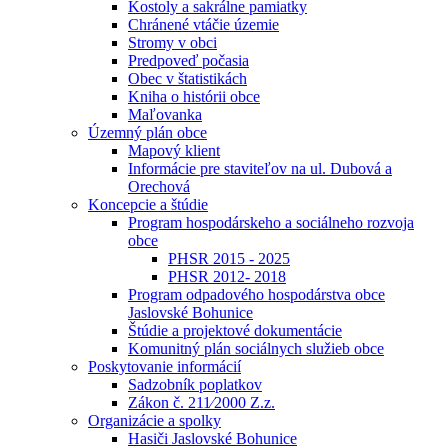
Kostoly a sakrálne pamiatky
Chránené vtáčie územie
Stromy v obci
Predpoveď počasia
Obec v štatistikách
Kniha o histórii obce
Maľovanka
Územný plán obce
Mapový klient
Informácie pre staviteľov na ul. Dubová a
Orechová
Koncepcie a štúdie
Program hospodárskeho a sociálneho rozvoja
obce
PHSR 2015 - 2025
PHSR 2012- 2018
Program odpadového hospodárstva obce
Jaslovské Bohunice
Štúdie a projektové dokumentácie
Komunitný plán sociálnych služieb obce
Poskytovanie informácií
Sadzobník poplatkov
Zákon č. 211⁄2000 Z.z.
Organizácie a spolky
Hasiči Jaslovské Bohunice