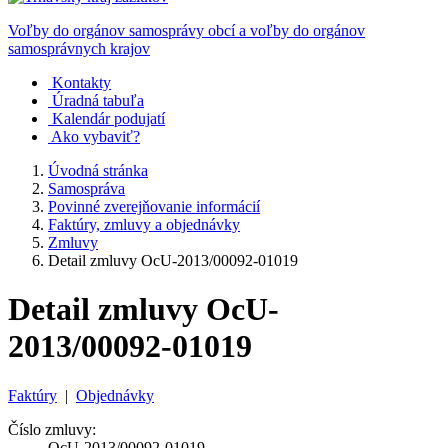
Voľby do orgánov samosprávy obcí a voľby do orgánov
samosprávnych krajov
Kontakty
Úradná tabuľa
Kalendár podujatí
Ako vybaviť?
Úvodná stránka
Samospráva
Povinné zverejňovanie informácií
Faktúry, zmluvy a objednávky
Zmluvy
Detail zmluvy OcU-2013/00092-01019
Detail zmluvy OcU-
2013/00092-01019
Faktúry
|
Objednávky
Číslo zmluvy:
OcU-2013/00092-01019