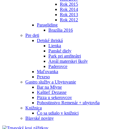
Rok 2015
Rok 2014
Rok 2013
Rok 2012
Paragliding
Brazília 2016
Pre deti
Detské ihriská
Lienka
Panské diely
Park pri amfiteátri
Areál materskej školy
Paderovce
Maľovanka
Pexeso
Gastro služby a Ubytovanie
Bar na Mlyne
Kaštieľ Dezasse
Pizza u sekerovcov
Pohostinstvo Remenár + ubytovňa
Knižnica
Čo sa udialo v knižnici
Blavské noviny