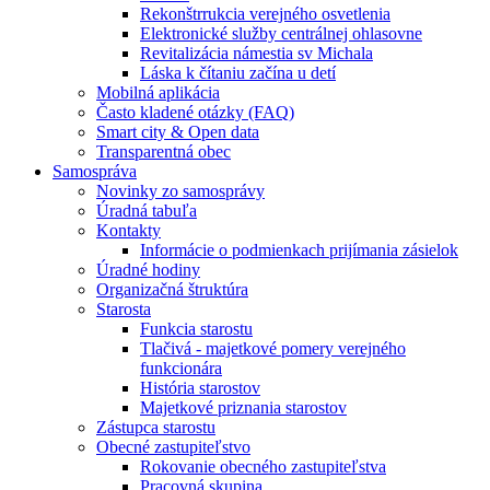
Rekonštrrukcia verejného osvetlenia
Elektronické služby centrálnej ohlasovne
Revitalizácia námestia sv Michala
Láska k čítaniu začína u detí
Mobilná aplikácia
Často kladené otázky (FAQ)
Smart city & Open data
Transparentná obec
Samospráva
Novinky zo samosprávy
Úradná tabuľa
Kontakty
Informácie o podmienkach prijímania zásielok
Úradné hodiny
Organizačná štruktúra
Starosta
Funkcia starostu
Tlačivá - majetkové pomery verejného
funkcionára
História starostov
Majetkové priznania starostov
Zástupca starostu
Obecné zastupiteľstvo
Rokovanie obecného zastupiteľstva
Pracovná skupina