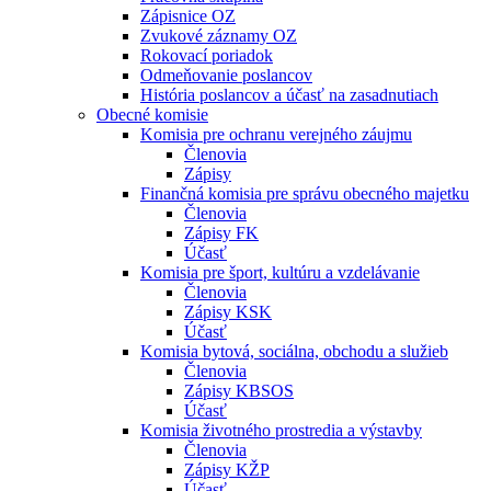
Zápisnice OZ
Zvukové záznamy OZ
Rokovací poriadok
Odmeňovanie poslancov
História poslancov a účasť na zasadnutiach
Obecné komisie
Komisia pre ochranu verejného záujmu
Členovia
Zápisy
Finančná komisia pre správu obecného majetku
Členovia
Zápisy FK
Účasť
Komisia pre šport, kultúru a vzdelávanie
Členovia
Zápisy KSK
Účasť
Komisia bytová, sociálna, obchodu a služieb
Členovia
Zápisy KBSOS
Účasť
Komisia životného prostredia a výstavby
Členovia
Zápisy KŽP
Účasť