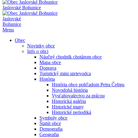
Jaslovské Bohunice
Jaslovské
Bohunice
Menu
Obec
Novinky obce
Info o obci
Náučný chodník chotárom obce
Mapa obce
Doprava
Turistický mini sprievodca
História
História obce pohľadom Petra Čeligu
Novodobá história
Vysťahovalectvo za prácou
Historická galéria
Historické mapy
Historické periodiká
Symboly obce
Štatút obce
Demografia
Geografia