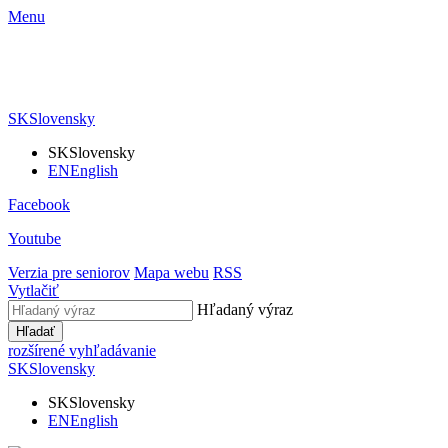
Menu
SK
Slovensky
SK
Slovensky
EN
English
Facebook
Youtube
Verzia pre seniorov
Mapa webu
RSS
Vytlačiť
Hľadaný výraz
Hľadať
rozšírené vyhľadávanie
SK
Slovensky
SK
Slovensky
EN
English