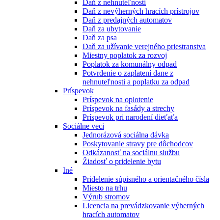
Daň z nehnuteľnosti
Daň z nevýherných hracích prístrojov
Daň z predajných automatov
Daň za ubytovanie
Daň za psa
Daň za užívanie verejného priestranstva
Miestny poplatok za rozvoj
Poplatok za komunálny odpad
Potvrdenie o zaplatení dane z
nehnuteľnosti a poplatku za odpad
Príspevok
Príspevok na oplotenie
Príspevok na fasády a strechy
Príspevok pri narodení dieťaťa
Sociálne veci
Jednorázová sociálna dávka
Poskytovanie stravy pre dôchodcov
Odkázanosť na sociálnu službu
Žiadosť o pridelenie bytu
Iné
Pridelenie súpisného a orientačného čísla
Miesto na trhu
Výrub stromov
Licencia na prevádzkovanie výherných
hracích automatov