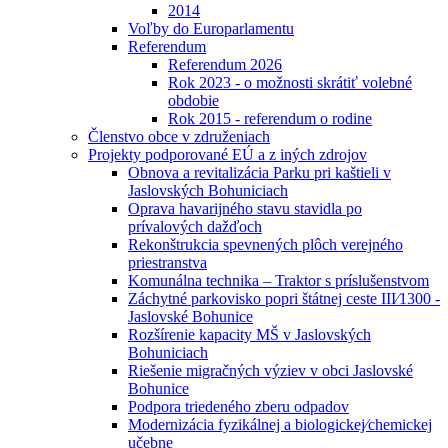
2014
Voľby do Europarlamentu
Referendum
Referendum 2026
Rok 2023 - o možnosti skrátiť volebné
obdobie
Rok 2015 - referendum o rodine
Členstvo obce v združeniach
Projekty podporované EÚ a z iných zdrojov
Obnova a revitalizácia Parku pri kaštieli v
Jaslovských Bohuniciach
Oprava havarijného stavu stavidla po
prívalových dažďoch
Rekonštrukcia spevnených plôch verejného
priestranstva
Komunálna technika – Traktor s príslušenstvom
Záchytné parkovisko popri štátnej ceste III⁄1300 -
Jaslovské Bohunice
Rozšírenie kapacity MŠ v Jaslovských
Bohuniciach
Riešenie migračných výziev v obci Jaslovské
Bohunice
Podpora triedeného zberu odpadov
Modernizácia fyzikálnej a biologickej⁄chemickej
učebne