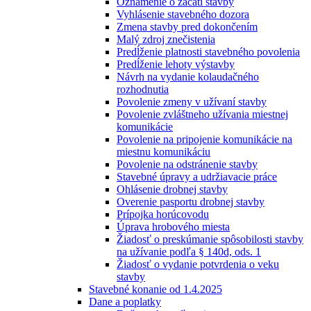
Oznámenie o začatí stavby
Vyhlásenie stavebného dozora
Zmena stavby pred dokončením
Malý zdroj znečistenia
Predĺženie platnosti stavebného povolenia
Predĺženie lehoty výstavby
Návrh na vydanie kolaudačného
rozhodnutia
Povolenie zmeny v užívaní stavby
Povolenie zvláštneho užívania miestnej
komunikácie
Povolenie na pripojenie komunikácie na
miestnu komunikáciu
Povolenie na odstránenie stavby
Stavebné úpravy a udržiavacie práce
Ohlásenie drobnej stavby
Overenie pasportu drobnej stavby
Prípojka horúcovodu
Úprava hrobového miesta
Žiadosť o preskúmanie spôsobilosti stavby
na užívanie podľa § 140d, ods. 1
Žiadosť o vydanie potvrdenia o veku
stavby
Stavebné konanie od 1.4.2025
Dane a poplatky