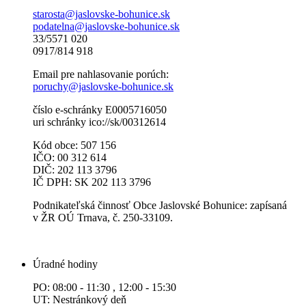
starosta@jaslovske-bohunice.sk
podatelna@jaslovske-bohunice.sk
33/5571 020
0917/814 918
Email pre nahlasovanie porúch:
poruchy@jaslovske-bohunice.sk
číslo e-schránky E0005716050
uri schránky ico://sk/00312614
Kód obce: 507 156
IČO: 00 312 614
DIČ: 202 113 3796
IČ DPH: SK 202 113 3796
Podnikateľská činnosť Obce Jaslovské Bohunice: zapísaná
v ŽR OÚ Trnava, č. 250-33109.
Úradné hodiny
PO: 08:00 - 11:30 , 12:00 - 15:30
UT: Nestránkový deň