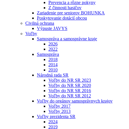
Prevencia a rôzne pokyny
Z činnosti hasičov
Zariadenie pre seniorov BOHUNKA
Poskytovanie dotácií obcou
Civilná ochrana
Výpuste JAVYS
Voľby
Samospráva a samosprávne kraje
2026
2022
Samospráva
2018
2014
2010
Národná rada SR
Voľby do NR SR 2023
Voľby do NR SR 2020
Voľby do NR SR 2016
Voľby do NR SR 2012
Voľby do orgánov samosprávnych krajov
Voľby 2017
Voľby 2013
Voľby prezidenta SR
2024
2019