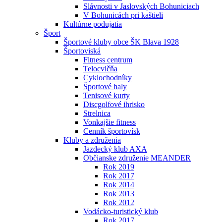
Slávnosti v Jaslovských Bohuniciach
V Bohunicách pri kaštieli
Kultúrne podujatia
Šport
Športové kluby obce ŠK Blava 1928
Športoviská
Fitness centrum
Telocvičňa
Cyklochodníky
Športové haly
Tenisové kurty
Discgolfové ihrisko
Strelnica
Vonkajšie fitness
Cenník športovísk
Kluby a združenia
Jazdecký klub AXA
Občianske združenie MEANDER
Rok 2019
Rok 2017
Rok 2014
Rok 2013
Rok 2012
Vodácko-turistický klub
Rok 2017