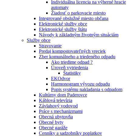
Individuálna licencia na výherné hracie
automaty
Žiadosť o parkovacie miesto
Integrované obslužné miesto občana
Elektronické služby obce
Elektronické služby štátu
Návody k základným životným situáciám
Služby obce
Stravovanie
Predaj kompostovateľných vreciek
Zber komunálneho a triedeného odpadu
Ako triedime odpad ?
Úroveň vytriedenia
Štatistiky
EKOdvor
Harmonogram vývozu odpadu
Popis systému nakladania s odpadom
Kultúrny dom Paderovce
Káblová televízia
Závlahový vodovod
Práce s mechanizmami
Obecná ubytovňa
Obecné byty
Obecné garáže
Cenníky a sadzobníky poplatkov