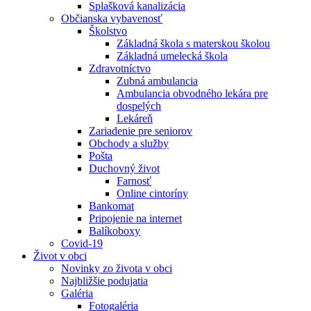
Splašková kanalizácia
Občianska vybavenosť
Školstvo
Základná škola s materskou školou
Základná umelecká škola
Zdravotníctvo
Zubná ambulancia
Ambulancia obvodného lekára pre
dospelých
Lekáreň
Zariadenie pre seniorov
Obchody a služby
Pošta
Duchovný život
Farnosť
Online cintoríny
Bankomat
Pripojenie na internet
Balíkoboxy
Covid-19
Život v obci
Novinky zo života v obci
Najbližšie podujatia
Galéria
Fotogaléria