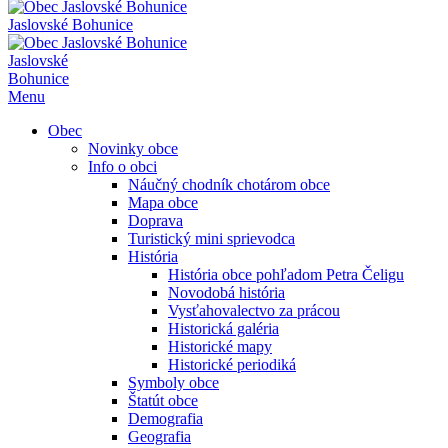
Jaslovské Bohunice
Jaslovské
Bohunice
Menu
Obec
Novinky obce
Info o obci
Náučný chodník chotárom obce
Mapa obce
Doprava
Turistický mini sprievodca
História
História obce pohľadom Petra Čeligu
Novodobá história
Vysťahovalectvo za prácou
Historická galéria
Historické mapy
Historické periodiká
Symboly obce
Štatút obce
Demografia
Geografia