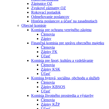
Zápisnice OZ
Zvukové záznamy OZ
Rokovací poriadok
Odmeňovanie poslancov
História poslancov a účasť na zasadnutiach
Obecné komisie
Komisia pre ochranu verejného záujmu
Členovia
Zápisy
Finančná komisia pre správu obecného majetku
Členovia
Zápisy FK
Účasť
Komisia pre šport, kultúru a vzdelávanie
Členovia
Zápisy KSK
Účasť
Komisia bytová, sociálna, obchodu a služieb
Členovia
Zápisy KBSOS
Účasť
Komisia životného prostredia a výstavby
Členovia
Zápisy KŽP
Účasť