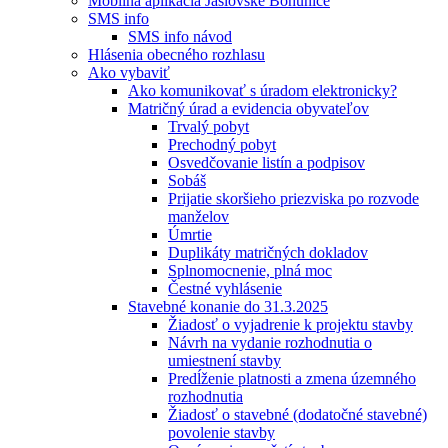
Mobilná aplikácia Jaslovské Bohunice
SMS info
SMS info návod
Hlásenia obecného rozhlasu
Ako vybaviť
Ako komunikovať s úradom elektronicky?
Matričný úrad a evidencia obyvateľov
Trvalý pobyt
Prechodný pobyt
Osvedčovanie listín a podpisov
Sobáš
Prijatie skoršieho priezviska po rozvode
manželov
Úmrtie
Duplikáty matričných dokladov
Splnomocnenie, plná moc
Čestné vyhlásenie
Stavebné konanie do 31.3.2025
Žiadosť o vyjadrenie k projektu stavby
Návrh na vydanie rozhodnutia o
umiestnení stavby
Predĺženie platnosti a zmena územného
rozhodnutia
Žiadosť o stavebné (dodatočné stavebné)
povolenie stavby