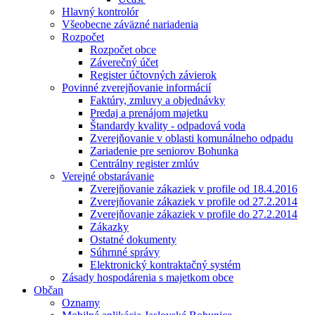
Hlavný kontrolór
Všeobecne záväzné nariadenia
Rozpočet
Rozpočet obce
Záverečný účet
Register účtovných závierok
Povinné zverejňovanie informácií
Faktúry, zmluvy a objednávky
Predaj a prenájom majetku
Štandardy kvality - odpadová voda
Zverejňovanie v oblasti komunálneho odpadu
Zariadenie pre seniorov Bohunka
Centrálny register zmlúv
Verejné obstarávanie
Zverejňovanie zákaziek v profile od 18.4.2016
Zverejňovanie zákaziek v profile od 27.2.2014
Zverejňovanie zákaziek v profile do 27.2.2014
Zákazky
Ostatné dokumenty
Súhrnné správy
Elektronický kontraktačný systém
Zásady hospodárenia s majetkom obce
Občan
Oznamy