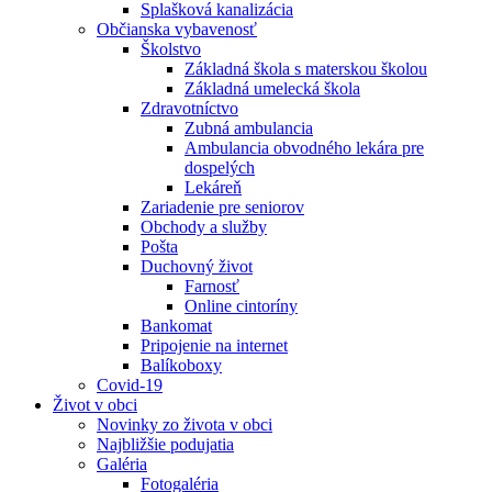
Splašková kanalizácia
Občianska vybavenosť
Školstvo
Základná škola s materskou školou
Základná umelecká škola
Zdravotníctvo
Zubná ambulancia
Ambulancia obvodného lekára pre
dospelých
Lekáreň
Zariadenie pre seniorov
Obchody a služby
Pošta
Duchovný život
Farnosť
Online cintoríny
Bankomat
Pripojenie na internet
Balíkoboxy
Covid-19
Život v obci
Novinky zo života v obci
Najbližšie podujatia
Galéria
Fotogaléria