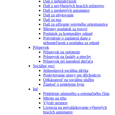
Daň z nehnuteľnosti
Daň z nevýherných hracích prístrojov
Daň z predajných automatov
Daň za ubytovanie
Daň za psa
Daň za užívanie verejného priestranstva
Miestny poplatok za rozvoj
Poplatok za komunálny odpad
Potvrdenie o zaplatení dane z
nehnuteľnosti a poplatku za odpad
Príspevok
Príspevok na oplotenie
Príspevok na fasády a strechy
Príspevok pri narodení dieťaťa
Sociálne veci
Jednorázová sociálna dávka
Poskytovanie stravy pre dôchodcov
Odkázanosť na sociálnu službu
Žiadosť o pridelenie bytu
Iné
Pridelenie súpisného a orientačného čísla
Miesto na trhu
Výrub stromov
Licencia na prevádzkovanie výherných
hracích automatov