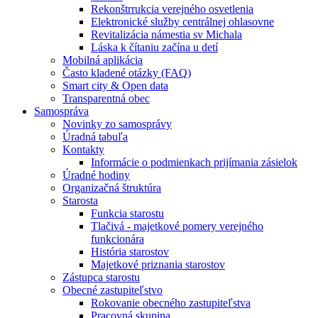
Rekonštrrukcia verejného osvetlenia
Elektronické služby centrálnej ohlasovne
Revitalizácia námestia sv Michala
Láska k čítaniu začína u detí
Mobilná aplikácia
Často kladené otázky (FAQ)
Smart city & Open data
Transparentná obec
Samospráva
Novinky zo samosprávy
Úradná tabuľa
Kontakty
Informácie o podmienkach prijímania zásielok
Úradné hodiny
Organizačná štruktúra
Starosta
Funkcia starostu
Tlačivá - majetkové pomery verejného
funkcionára
História starostov
Majetkové priznania starostov
Zástupca starostu
Obecné zastupiteľstvo
Rokovanie obecného zastupiteľstva
Pracovná skupina