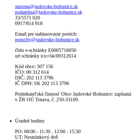
starosta@jaslovske-bohunice.sk
podatelna@jaslovske-bohunice.sk
33/5571 020
0917/814 918
Email pre nahlasovanie porúch:
poruchy@jaslovske-bohunice.sk
číslo e-schránky E0005716050
uri schránky ico://sk/00312614
Kód obce: 507 156
IČO: 00 312 614
DIČ: 202 113 3796
IČ DPH: SK 202 113 3796
Podnikateľská činnosť Obce Jaslovské Bohunice: zapísaná
v ŽR OÚ Trnava, č. 250-33109.
Úradné hodiny
PO: 08:00 - 11:30 , 12:00 - 15:30
UT: Nestránkový deň