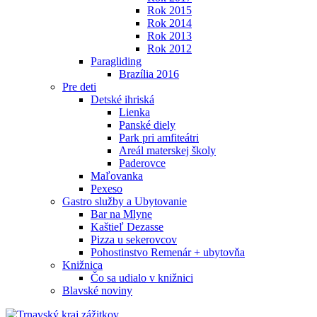
Rok 2015
Rok 2014
Rok 2013
Rok 2012
Paragliding
Brazília 2016
Pre deti
Detské ihriská
Lienka
Panské diely
Park pri amfiteátri
Areál materskej školy
Paderovce
Maľovanka
Pexeso
Gastro služby a Ubytovanie
Bar na Mlyne
Kaštieľ Dezasse
Pizza u sekerovcov
Pohostinstvo Remenár + ubytovňa
Knižnica
Čo sa udialo v knižnici
Blavské noviny