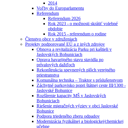
2014
Voľby do Europarlamentu
Referendum
Referendum 2026
Rok 2023 - o možnosti skrátiť volebné
obdobie
Rok 2015 - referendum o rodine
Členstvo obce v združeniach
Projekty podporované EÚ a z iných zdrojov
Obnova a revitalizácia Parku pri kaštieli v
Jaslovských Bohuniciach
Oprava havarijného stavu stavidla po
prívalových dažďoch
Rekonštrukcia spevnených plôch verejného
priestranstva
Komunálna technika – Traktor s príslušenstvom
Záchytné parkovisko popri štátnej ceste III⁄1300 -
Jaslovské Bohunice
Rozšírenie kapacity MŠ v Jaslovských
Bohuniciach
Riešenie migračných výziev v obci Jaslovské
Bohunice
Podpora triedeného zberu odpadov
Modernizácia fyzikálnej a biologickej⁄chemickej
učebne