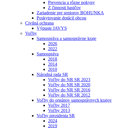
Prevencia a rôzne pokyny
Z činnosti hasičov
Zariadenie pre seniorov BOHUNKA
Poskytovanie dotácií obcou
Civilná ochrana
Výpuste JAVYS
Voľby
Samospráva a samosprávne kraje
2026
2022
Samospráva
2018
2014
2010
Národná rada SR
Voľby do NR SR 2023
Voľby do NR SR 2020
Voľby do NR SR 2016
Voľby do NR SR 2012
Voľby do orgánov samosprávnych krajov
Voľby 2017
Voľby 2013
Voľby prezidenta SR
2024
2019