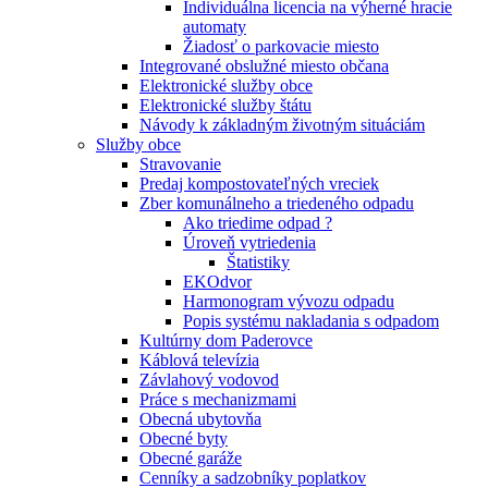
Individuálna licencia na výherné hracie
automaty
Žiadosť o parkovacie miesto
Integrované obslužné miesto občana
Elektronické služby obce
Elektronické služby štátu
Návody k základným životným situáciám
Služby obce
Stravovanie
Predaj kompostovateľných vreciek
Zber komunálneho a triedeného odpadu
Ako triedime odpad ?
Úroveň vytriedenia
Štatistiky
EKOdvor
Harmonogram vývozu odpadu
Popis systému nakladania s odpadom
Kultúrny dom Paderovce
Káblová televízia
Závlahový vodovod
Práce s mechanizmami
Obecná ubytovňa
Obecné byty
Obecné garáže
Cenníky a sadzobníky poplatkov