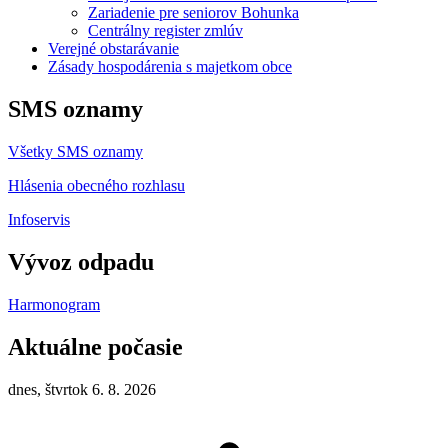
Zariadenie pre seniorov Bohunka
Centrálny register zmlúv
Verejné obstarávanie
Zásady hospodárenia s majetkom obce
SMS oznamy
Všetky SMS oznamy
Hlásenia obecného rozhlasu
Infoservis
Vývoz odpadu
Harmonogram
Aktuálne počasie
dnes, štvrtok 6. 8. 2026