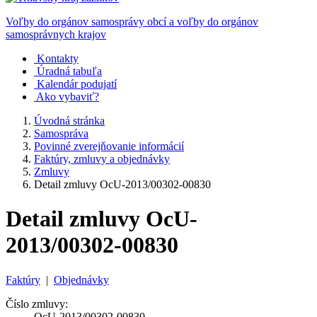
Voľby do orgánov samosprávy obcí a voľby do orgánov
samosprávnych krajov
Kontakty
Úradná tabuľa
Kalendár podujatí
Ako vybaviť?
Úvodná stránka
Samospráva
Povinné zverejňovanie informácií
Faktúry, zmluvy a objednávky
Zmluvy
Detail zmluvy OcU-2013/00302-00830
Detail zmluvy OcU-
2013/00302-00830
Faktúry
|
Objednávky
Číslo zmluvy:
OcU-2013/00302-00830