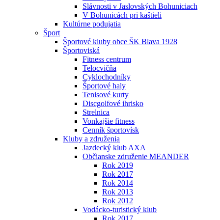
Slávnosti v Jaslovských Bohuniciach
V Bohunicách pri kaštieli
Kultúrne podujatia
Šport
Športové kluby obce ŠK Blava 1928
Športoviská
Fitness centrum
Telocvičňa
Cyklochodníky
Športové haly
Tenisové kurty
Discgolfové ihrisko
Strelnica
Vonkajšie fitness
Cenník športovísk
Kluby a združenia
Jazdecký klub AXA
Občianske združenie MEANDER
Rok 2019
Rok 2017
Rok 2014
Rok 2013
Rok 2012
Vodácko-turistický klub
Rok 2017