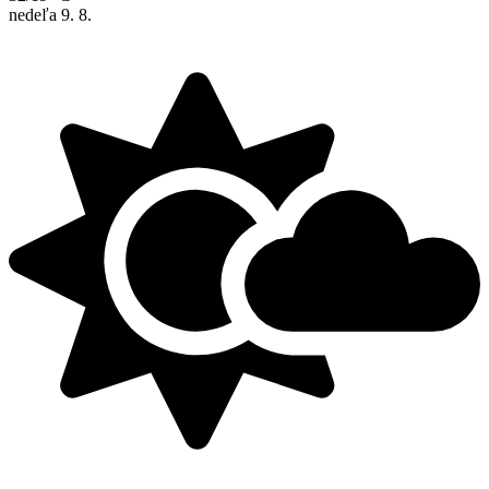
nedeľa
9. 8.