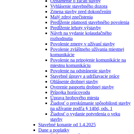
Oznámenie o začatí stavby
Vyhlásenie stavebného dozora
Zmena stavby pred dokončením
Malý zdroj znečistenia
Predĺženie platnosti stavebného povolenia
Predĺženie lehoty výstavby
Návrh na vydanie kolaudačného
rozhodnutia
Povolenie zmeny v užívaní stavby
Povolenie zvláštneho užívania miestnej
komunikácie
Povolenie na pripojenie komunikácie na
miestnu komunikáciu
Povolenie na odstránenie stavby
Stavebné úpravy a udržiavacie práce
Ohlásenie drobnej stavby
Overenie pasportu drobnej stavby
Prípojka horúcovodu
Úprava hrobového miesta
Žiadosť o preskúmanie spôsobilosti stavby
na užívanie podľa § 140d, ods. 1
Žiadosť o vydanie potvrdenia o veku
stavby
Stavebné konanie od 1.4.2025
Dane a poplatky