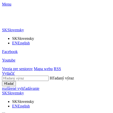
Menu
SK
Slovensky
SK
Slovensky
EN
English
Facebook
Youtube
Verzia pre seniorov
Mapa webu
RSS
Vytlačiť
Hľadaný výraz
Hľadať
rozšírené vyhľadávanie
SK
Slovensky
SK
Slovensky
EN
English