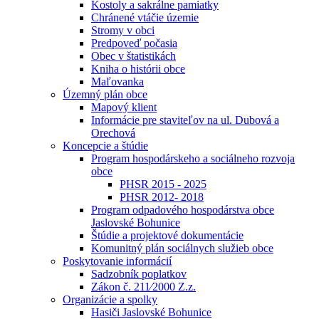
Kostoly a sakrálne pamiatky
Chránené vtáčie územie
Stromy v obci
Predpoveď počasia
Obec v štatistikách
Kniha o histórii obce
Maľovanka
Územný plán obce
Mapový klient
Informácie pre staviteľov na ul. Dubová a
Orechová
Koncepcie a štúdie
Program hospodárskeho a sociálneho rozvoja
obce
PHSR 2015 - 2025
PHSR 2012- 2018
Program odpadového hospodárstva obce
Jaslovské Bohunice
Štúdie a projektové dokumentácie
Komunitný plán sociálnych služieb obce
Poskytovanie informácií
Sadzobník poplatkov
Zákon č. 211⁄2000 Z.z.
Organizácie a spolky
Hasiči Jaslovské Bohunice