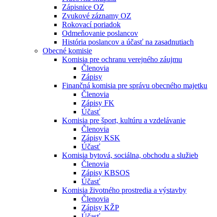
Zápisnice OZ
Zvukové záznamy OZ
Rokovací poriadok
Odmeňovanie poslancov
História poslancov a účasť na zasadnutiach
Obecné komisie
Komisia pre ochranu verejného záujmu
Členovia
Zápisy
Finančná komisia pre správu obecného majetku
Členovia
Zápisy FK
Účasť
Komisia pre šport, kultúru a vzdelávanie
Členovia
Zápisy KSK
Účasť
Komisia bytová, sociálna, obchodu a služieb
Členovia
Zápisy KBSOS
Účasť
Komisia životného prostredia a výstavby
Členovia
Zápisy KŽP
Účasť