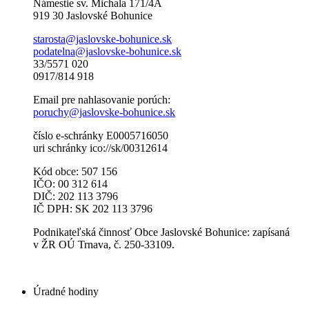
Námestie sv. Michala 171/4A
919 30 Jaslovské Bohunice
starosta@jaslovske-bohunice.sk
podatelna@jaslovske-bohunice.sk
33/5571 020
0917/814 918
Email pre nahlasovanie porúch:
poruchy@jaslovske-bohunice.sk
číslo e-schránky E0005716050
uri schránky ico://sk/00312614
Kód obce: 507 156
IČO: 00 312 614
DIČ: 202 113 3796
IČ DPH: SK 202 113 3796
Podnikateľská činnosť Obce Jaslovské Bohunice: zapísaná
v ŽR OÚ Trnava, č. 250-33109.
Úradné hodiny