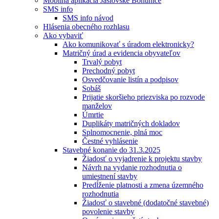
Mobilná aplikácia Jaslovské Bohunice
SMS info
SMS info návod
Hlásenia obecného rozhlasu
Ako vybaviť
Ako komunikovať s úradom elektronicky?
Matričný úrad a evidencia obyvateľov
Trvalý pobyt
Prechodný pobyt
Osvedčovanie listín a podpisov
Sobáš
Prijatie skoršieho priezviska po rozvode
manželov
Úmrtie
Duplikáty matričných dokladov
Splnomocnenie, plná moc
Čestné vyhlásenie
Stavebné konanie do 31.3.2025
Žiadosť o vyjadrenie k projektu stavby
Návrh na vydanie rozhodnutia o
umiestnení stavby
Predĺženie platnosti a zmena územného
rozhodnutia
Žiadosť o stavebné (dodatočné stavebné)
povolenie stavby