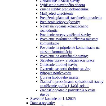
Oznámenie o začatí stavby
Vyhlásenie stavebného dozora
Zmena stavby pred dokončením
Malý zdroj znečistenia
Predĺženie platnosti stavebného povolenia
Predĺženie lehoty výstavby
Návrh na vydanie kolaudačného
rozhodnutia
Povolenie zmeny v užívaní stavby
Povolenie zvláštneho užívania miestnej
komunikácie
Povolenie na pripojenie komunikácie na
miestnu komunikáciu
Povolenie na odstránenie stavby
Stavebné úpravy a udržiavacie práce
Ohlásenie drobnej stavby
Overenie pasportu drobnej stavby
Prípojka horúcovodu
Úprava hrobového miesta
Žiadosť o preskúmanie spôsobilosti stavby
na užívanie podľa § 140d, ods. 1
Žiadosť o vydanie potvrdenia o veku
stavby
Stavebné konanie od 1.4.2025
Dane a poplatky