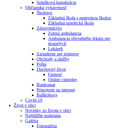
Splašková kanalizácia
Občianska vybavenosť
Školstvo
Základná škola s materskou školou
Základná umelecká škola
Zdravotníctvo
Zubná ambulancia
Ambulancia obvodného lekára pre
dospelých
Lekáreň
Zariadenie pre seniorov
Obchody a služby
Pošta
Duchovný život
Farnosť
Online cintoríny
Bankomat
Pripojenie na internet
Balíkoboxy
Covid-19
Život v obci
Novinky zo života v obci
Najbližšie podujatia
Galéria
Fotogaléria