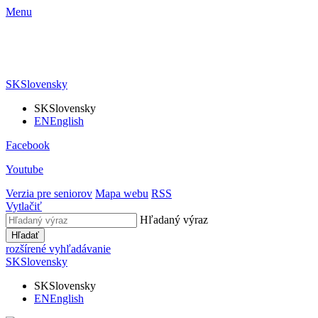
Menu
SK
Slovensky
SK
Slovensky
EN
English
Facebook
Youtube
Verzia pre seniorov
Mapa webu
RSS
Vytlačiť
Hľadaný výraz
Hľadať
rozšírené vyhľadávanie
SK
Slovensky
SK
Slovensky
EN
English