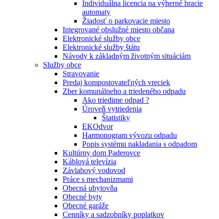
Individuálna licencia na výherné hracie
automaty
Žiadosť o parkovacie miesto
Integrované obslužné miesto občana
Elektronické služby obce
Elektronické služby štátu
Návody k základným životným situáciám
Služby obce
Stravovanie
Predaj kompostovateľných vreciek
Zber komunálneho a triedeného odpadu
Ako triedime odpad ?
Úroveň vytriedenia
Štatistiky
EKOdvor
Harmonogram vývozu odpadu
Popis systému nakladania s odpadom
Kultúrny dom Paderovce
Káblová televízia
Závlahový vodovod
Práce s mechanizmami
Obecná ubytovňa
Obecné byty
Obecné garáže
Cenníky a sadzobníky poplatkov