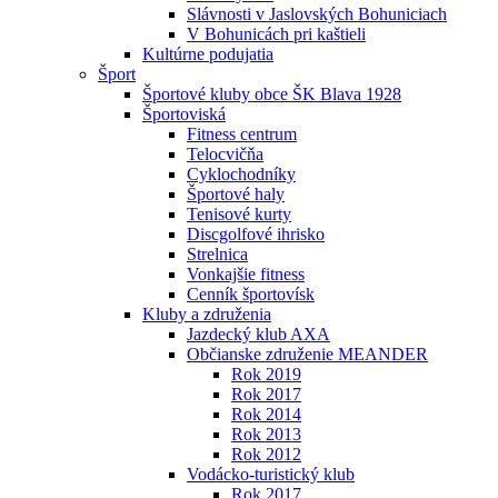
Slávnosti v Jaslovských Bohuniciach
V Bohunicách pri kaštieli
Kultúrne podujatia
Šport
Športové kluby obce ŠK Blava 1928
Športoviská
Fitness centrum
Telocvičňa
Cyklochodníky
Športové haly
Tenisové kurty
Discgolfové ihrisko
Strelnica
Vonkajšie fitness
Cenník športovísk
Kluby a združenia
Jazdecký klub AXA
Občianske združenie MEANDER
Rok 2019
Rok 2017
Rok 2014
Rok 2013
Rok 2012
Vodácko-turistický klub
Rok 2017