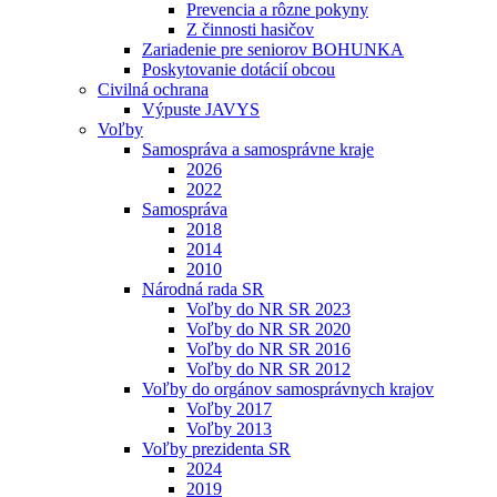
Prevencia a rôzne pokyny
Z činnosti hasičov
Zariadenie pre seniorov BOHUNKA
Poskytovanie dotácií obcou
Civilná ochrana
Výpuste JAVYS
Voľby
Samospráva a samosprávne kraje
2026
2022
Samospráva
2018
2014
2010
Národná rada SR
Voľby do NR SR 2023
Voľby do NR SR 2020
Voľby do NR SR 2016
Voľby do NR SR 2012
Voľby do orgánov samosprávnych krajov
Voľby 2017
Voľby 2013
Voľby prezidenta SR
2024
2019