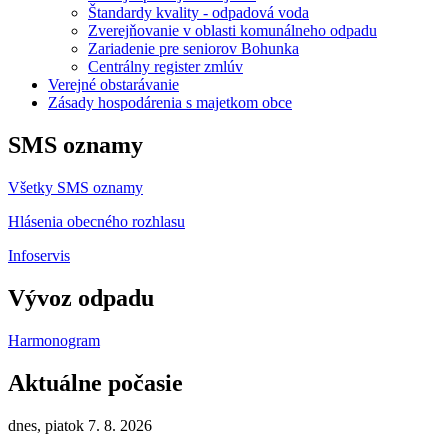
Štandardy kvality - odpadová voda
Zverejňovanie v oblasti komunálneho odpadu
Zariadenie pre seniorov Bohunka
Centrálny register zmlúv
Verejné obstarávanie
Zásady hospodárenia s majetkom obce
SMS oznamy
Všetky SMS oznamy
Hlásenia obecného rozhlasu
Infoservis
Vývoz odpadu
Harmonogram
Aktuálne počasie
dnes, piatok 7. 8. 2026