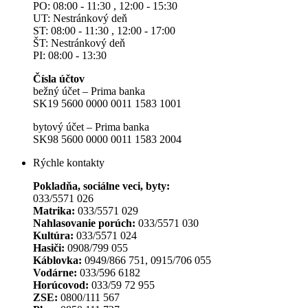
PO: 08:00 - 11:30 , 12:00 - 15:30
UT: Nestránkový deň
ST: 08:00 - 11:30 , 12:00 - 17:00
ŠT: Nestránkový deň
PI: 08:00 - 13:30
Čísla účtov
bežný účet – Prima banka
SK19 5600 0000 0011 1583 1001
bytový účet – Prima banka
SK98 5600 0000 0011 1583 2004
Rýchle kontakty
Pokladňa, sociálne veci, byty:
033/5571 026
Matrika:
033/5571 029
Nahlasovanie porúch:
033/5571 030
Kultúra:
033/5571 024
Hasiči:
0908/799 055
Káblovka:
0949/866 751, 0915/706 055
Vodárne:
033/596 6182
Horúcovod:
033/59 72 955
ZSE:
0800/111 567