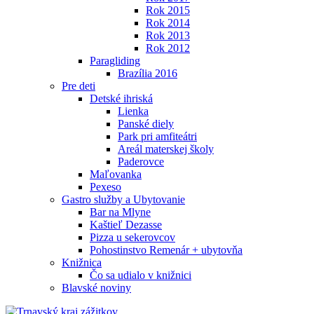
Rok 2015
Rok 2014
Rok 2013
Rok 2012
Paragliding
Brazília 2016
Pre deti
Detské ihriská
Lienka
Panské diely
Park pri amfiteátri
Areál materskej školy
Paderovce
Maľovanka
Pexeso
Gastro služby a Ubytovanie
Bar na Mlyne
Kaštieľ Dezasse
Pizza u sekerovcov
Pohostinstvo Remenár + ubytovňa
Knižnica
Čo sa udialo v knižnici
Blavské noviny