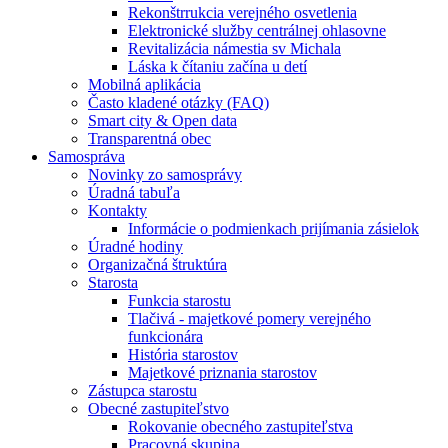
Rekonštrrukcia verejného osvetlenia
Elektronické služby centrálnej ohlasovne
Revitalizácia námestia sv Michala
Láska k čítaniu začína u detí
Mobilná aplikácia
Často kladené otázky (FAQ)
Smart city & Open data
Transparentná obec
Samospráva
Novinky zo samosprávy
Úradná tabuľa
Kontakty
Informácie o podmienkach prijímania zásielok
Úradné hodiny
Organizačná štruktúra
Starosta
Funkcia starostu
Tlačivá - majetkové pomery verejného
funkcionára
História starostov
Majetkové priznania starostov
Zástupca starostu
Obecné zastupiteľstvo
Rokovanie obecného zastupiteľstva
Pracovná skupina