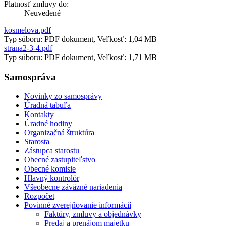
Platnosť zmluvy do:
Neuvedené
kosmelova.pdf
Typ súboru: PDF dokument, Veľkosť: 1,04 MB
strana2-3-4.pdf
Typ súboru: PDF dokument, Veľkosť: 1,71 MB
Samospráva
Novinky zo samosprávy
Úradná tabuľa
Kontakty
Úradné hodiny
Organizačná štruktúra
Starosta
Zástupca starostu
Obecné zastupiteľstvo
Obecné komisie
Hlavný kontrolór
Všeobecne záväzné nariadenia
Rozpočet
Povinné zverejňovanie informácií
Faktúry, zmluvy a objednávky
Predaj a prenájom majetku