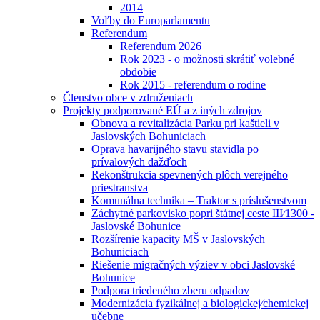
2014
Voľby do Europarlamentu
Referendum
Referendum 2026
Rok 2023 - o možnosti skrátiť volebné
obdobie
Rok 2015 - referendum o rodine
Členstvo obce v združeniach
Projekty podporované EÚ a z iných zdrojov
Obnova a revitalizácia Parku pri kaštieli v
Jaslovských Bohuniciach
Oprava havarijného stavu stavidla po
prívalových dažďoch
Rekonštrukcia spevnených plôch verejného
priestranstva
Komunálna technika – Traktor s príslušenstvom
Záchytné parkovisko popri štátnej ceste III⁄1300 -
Jaslovské Bohunice
Rozšírenie kapacity MŠ v Jaslovských
Bohuniciach
Riešenie migračných výziev v obci Jaslovské
Bohunice
Podpora triedeného zberu odpadov
Modernizácia fyzikálnej a biologickej⁄chemickej
učebne