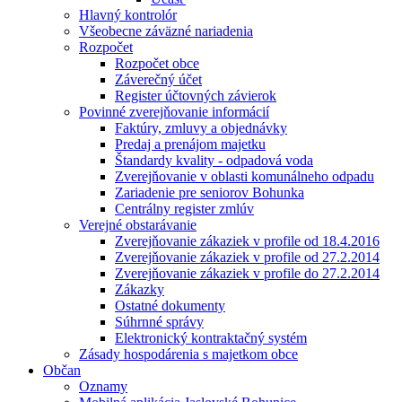
Hlavný kontrolór
Všeobecne záväzné nariadenia
Rozpočet
Rozpočet obce
Záverečný účet
Register účtovných závierok
Povinné zverejňovanie informácií
Faktúry, zmluvy a objednávky
Predaj a prenájom majetku
Štandardy kvality - odpadová voda
Zverejňovanie v oblasti komunálneho odpadu
Zariadenie pre seniorov Bohunka
Centrálny register zmlúv
Verejné obstarávanie
Zverejňovanie zákaziek v profile od 18.4.2016
Zverejňovanie zákaziek v profile od 27.2.2014
Zverejňovanie zákaziek v profile do 27.2.2014
Zákazky
Ostatné dokumenty
Súhrnné správy
Elektronický kontraktačný systém
Zásady hospodárenia s majetkom obce
Občan
Oznamy