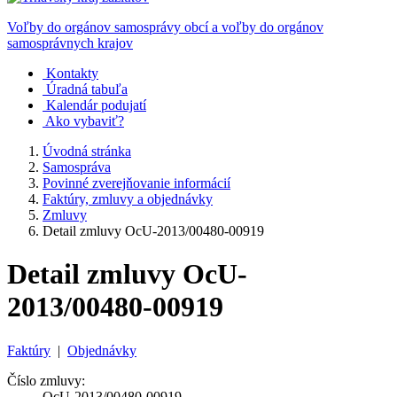
Voľby do orgánov samosprávy obcí a voľby do orgánov
samosprávnych krajov
Kontakty
Úradná tabuľa
Kalendár podujatí
Ako vybaviť?
Úvodná stránka
Samospráva
Povinné zverejňovanie informácií
Faktúry, zmluvy a objednávky
Zmluvy
Detail zmluvy OcU-2013/00480-00919
Detail zmluvy OcU-
2013/00480-00919
Faktúry
|
Objednávky
Číslo zmluvy:
OcU-2013/00480-00919