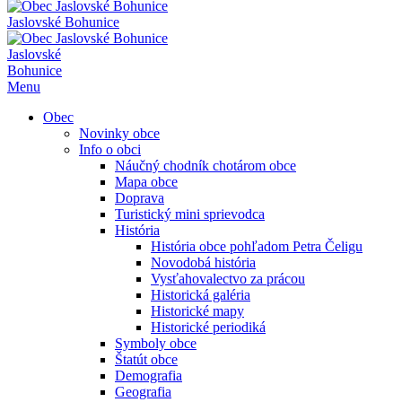
Jaslovské Bohunice
Jaslovské
Bohunice
Menu
Obec
Novinky obce
Info o obci
Náučný chodník chotárom obce
Mapa obce
Doprava
Turistický mini sprievodca
História
História obce pohľadom Petra Čeligu
Novodobá história
Vysťahovalectvo za prácou
Historická galéria
Historické mapy
Historické periodiká
Symboly obce
Štatút obce
Demografia
Geografia