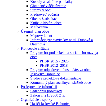
Kostoly a sakrálne pamiatky
Chránené vtáčie územie
Stromy v obci
Predpoveď počasia
Obec v štatistikách
Kniha o histórii obce
Maľovanka
Územný plán obce
Mapový klient
Informácie pre staviteľov na ul. Dubová a
Orechová
Koncepcie a štúdie
Program hospodárskeho a sociálneho rozvoja
obce
PHSR 2015 - 2025
PHSR 2012- 2018
Program odpadového hospodárstva obce
Jaslovské Bohunice
Štúdie a projektové dokumentácie
Komunitný plán sociálnych služieb obce
Poskytovanie informácií
Sadzobník poplatkov
Zákon č. 211⁄2000 Z.z.
Organizácie a spolky
Hasiči Jaslovské Bohunice