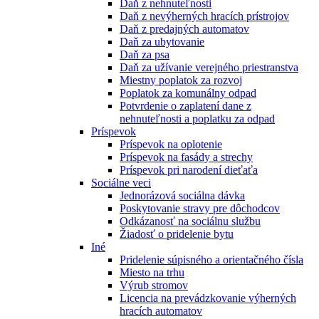
Daň z nehnuteľnosti
Daň z nevýherných hracích prístrojov
Daň z predajných automatov
Daň za ubytovanie
Daň za psa
Daň za užívanie verejného priestranstva
Miestny poplatok za rozvoj
Poplatok za komunálny odpad
Potvrdenie o zaplatení dane z
nehnuteľnosti a poplatku za odpad
Príspevok
Príspevok na oplotenie
Príspevok na fasády a strechy
Príspevok pri narodení dieťaťa
Sociálne veci
Jednorázová sociálna dávka
Poskytovanie stravy pre dôchodcov
Odkázanosť na sociálnu službu
Žiadosť o pridelenie bytu
Iné
Pridelenie súpisného a orientačného čísla
Miesto na trhu
Výrub stromov
Licencia na prevádzkovanie výherných
hracích automatov