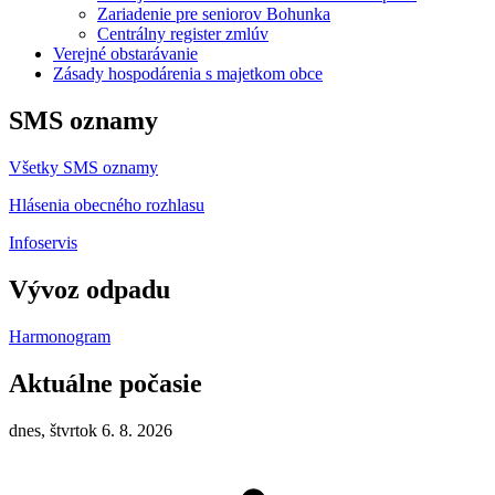
Zariadenie pre seniorov Bohunka
Centrálny register zmlúv
Verejné obstarávanie
Zásady hospodárenia s majetkom obce
SMS oznamy
Všetky SMS oznamy
Hlásenia obecného rozhlasu
Infoservis
Vývoz odpadu
Harmonogram
Aktuálne počasie
dnes, štvrtok 6. 8. 2026