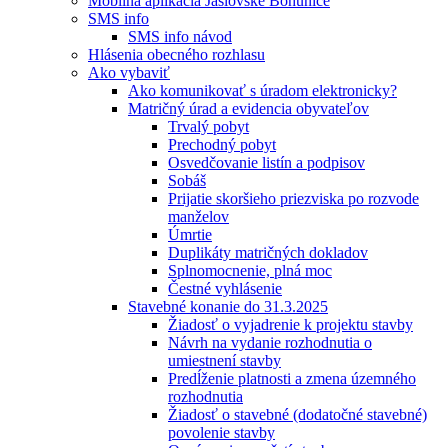
Mobilná aplikácia Jaslovské Bohunice
SMS info
SMS info návod
Hlásenia obecného rozhlasu
Ako vybaviť
Ako komunikovať s úradom elektronicky?
Matričný úrad a evidencia obyvateľov
Trvalý pobyt
Prechodný pobyt
Osvedčovanie listín a podpisov
Sobáš
Prijatie skoršieho priezviska po rozvode
manželov
Úmrtie
Duplikáty matričných dokladov
Splnomocnenie, plná moc
Čestné vyhlásenie
Stavebné konanie do 31.3.2025
Žiadosť o vyjadrenie k projektu stavby
Návrh na vydanie rozhodnutia o
umiestnení stavby
Predĺženie platnosti a zmena územného
rozhodnutia
Žiadosť o stavebné (dodatočné stavebné)
povolenie stavby