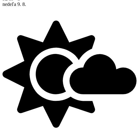
nedeľa
9. 8.