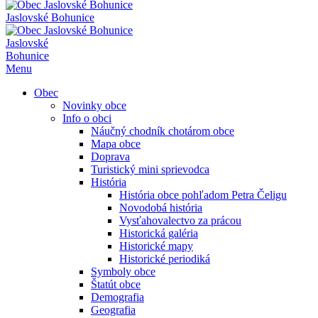
Jaslovské Bohunice
Jaslovské
Bohunice
Menu
Obec
Novinky obce
Info o obci
Náučný chodník chotárom obce
Mapa obce
Doprava
Turistický mini sprievodca
História
História obce pohľadom Petra Čeligu
Novodobá história
Vysťahovalectvo za prácou
Historická galéria
Historické mapy
Historické periodiká
Symboly obce
Štatút obce
Demografia
Geografia