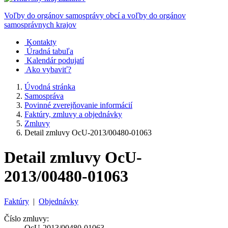
Voľby do orgánov samosprávy obcí a voľby do orgánov
samosprávnych krajov
Kontakty
Úradná tabuľa
Kalendár podujatí
Ako vybaviť?
Úvodná stránka
Samospráva
Povinné zverejňovanie informácií
Faktúry, zmluvy a objednávky
Zmluvy
Detail zmluvy OcU-2013/00480-01063
Detail zmluvy OcU-
2013/00480-01063
Faktúry
|
Objednávky
Číslo zmluvy:
OcU-2013/00480-01063