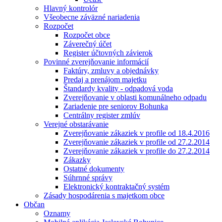
Hlavný kontrolór
Všeobecne záväzné nariadenia
Rozpočet
Rozpočet obce
Záverečný účet
Register účtovných závierok
Povinné zverejňovanie informácií
Faktúry, zmluvy a objednávky
Predaj a prenájom majetku
Štandardy kvality - odpadová voda
Zverejňovanie v oblasti komunálneho odpadu
Zariadenie pre seniorov Bohunka
Centrálny register zmlúv
Verejné obstarávanie
Zverejňovanie zákaziek v profile od 18.4.2016
Zverejňovanie zákaziek v profile od 27.2.2014
Zverejňovanie zákaziek v profile do 27.2.2014
Zákazky
Ostatné dokumenty
Súhrnné správy
Elektronický kontraktačný systém
Zásady hospodárenia s majetkom obce
Občan
Oznamy