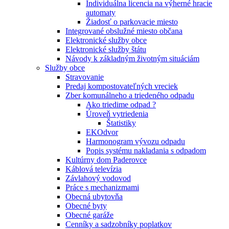
Individuálna licencia na výherné hracie
automaty
Žiadosť o parkovacie miesto
Integrované obslužné miesto občana
Elektronické služby obce
Elektronické služby štátu
Návody k základným životným situáciám
Služby obce
Stravovanie
Predaj kompostovateľných vreciek
Zber komunálneho a triedeného odpadu
Ako triedime odpad ?
Úroveň vytriedenia
Štatistiky
EKOdvor
Harmonogram vývozu odpadu
Popis systému nakladania s odpadom
Kultúrny dom Paderovce
Káblová televízia
Závlahový vodovod
Práce s mechanizmami
Obecná ubytovňa
Obecné byty
Obecné garáže
Cenníky a sadzobníky poplatkov