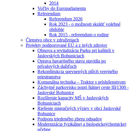
2014
Voľby do Europarlamentu
Referendum
Referendum 2026
Rok 2023 - o možnosti skrátiť volebné
obdobie
Rok 2015 - referendum o rodine
Členstvo obce v združeniach
Projekty podporované EÚ a z iných zdrojov
Obnova a revitalizácia Parku pri kaštieli v
Jaslovských Bohuniciach
Oprava havarijného stavu stavidla po
prívalových dažďoch
Rekonštrukcia spevnených plôch verejného
priestranstva
Komunálna technika – Traktor s príslušenstvom
Záchytné parkovisko popri štátnej ceste III⁄1300 -
Jaslovské Bohunice
Rozšírenie kapacity MŠ v Jaslovských
Bohuniciach
Riešenie migračných výziev v obci Jaslovské
Bohunice
Podpora triedeného zberu odpadov
Modernizácia fyzikálnej a biologickej⁄chemickej
učebne