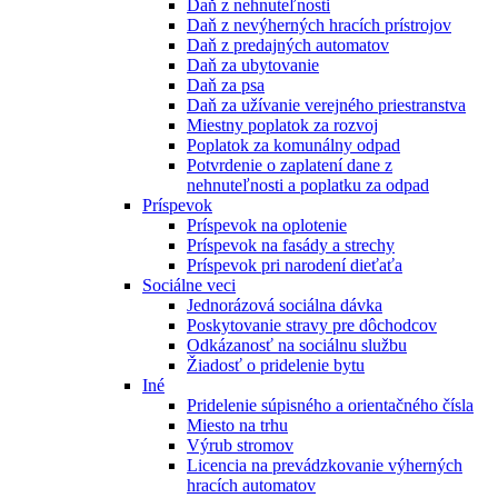
Daň z nehnuteľnosti
Daň z nevýherných hracích prístrojov
Daň z predajných automatov
Daň za ubytovanie
Daň za psa
Daň za užívanie verejného priestranstva
Miestny poplatok za rozvoj
Poplatok za komunálny odpad
Potvrdenie o zaplatení dane z
nehnuteľnosti a poplatku za odpad
Príspevok
Príspevok na oplotenie
Príspevok na fasády a strechy
Príspevok pri narodení dieťaťa
Sociálne veci
Jednorázová sociálna dávka
Poskytovanie stravy pre dôchodcov
Odkázanosť na sociálnu službu
Žiadosť o pridelenie bytu
Iné
Pridelenie súpisného a orientačného čísla
Miesto na trhu
Výrub stromov
Licencia na prevádzkovanie výherných
hracích automatov