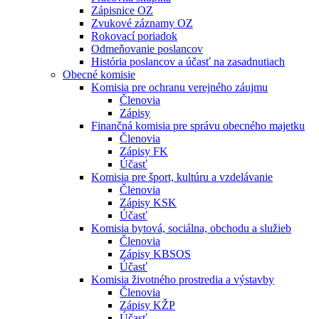
Zápisnice OZ
Zvukové záznamy OZ
Rokovací poriadok
Odmeňovanie poslancov
História poslancov a účasť na zasadnutiach
Obecné komisie
Komisia pre ochranu verejného záujmu
Členovia
Zápisy
Finančná komisia pre správu obecného majetku
Členovia
Zápisy FK
Účasť
Komisia pre šport, kultúru a vzdelávanie
Členovia
Zápisy KSK
Účasť
Komisia bytová, sociálna, obchodu a služieb
Členovia
Zápisy KBSOS
Účasť
Komisia životného prostredia a výstavby
Členovia
Zápisy KŽP
Účasť