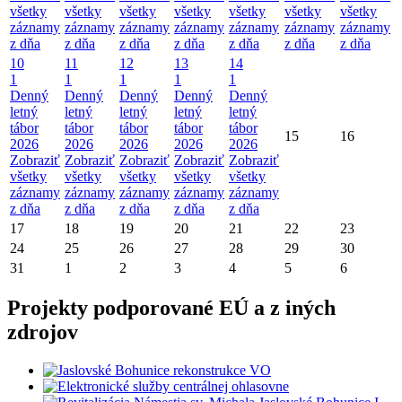
všetky
všetky
všetky
všetky
všetky
všetky
všetky
záznamy
záznamy
záznamy
záznamy
záznamy
záznamy
záznamy
z dňa
z dňa
z dňa
z dňa
z dňa
z dňa
z dňa
10
11
12
13
14
1
1
1
1
1
Denný
Denný
Denný
Denný
Denný
letný
letný
letný
letný
letný
tábor
tábor
tábor
tábor
tábor
15
16
2026
2026
2026
2026
2026
Zobraziť
Zobraziť
Zobraziť
Zobraziť
Zobraziť
všetky
všetky
všetky
všetky
všetky
záznamy
záznamy
záznamy
záznamy
záznamy
z dňa
z dňa
z dňa
z dňa
z dňa
17
18
19
20
21
22
23
24
25
26
27
28
29
30
31
1
2
3
4
5
6
Projekty podporované EÚ a z iných
zdrojov