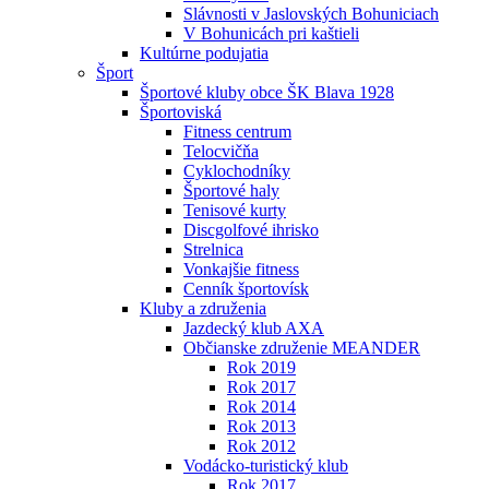
Slávnosti v Jaslovských Bohuniciach
V Bohunicách pri kaštieli
Kultúrne podujatia
Šport
Športové kluby obce ŠK Blava 1928
Športoviská
Fitness centrum
Telocvičňa
Cyklochodníky
Športové haly
Tenisové kurty
Discgolfové ihrisko
Strelnica
Vonkajšie fitness
Cenník športovísk
Kluby a združenia
Jazdecký klub AXA
Občianske združenie MEANDER
Rok 2019
Rok 2017
Rok 2014
Rok 2013
Rok 2012
Vodácko-turistický klub
Rok 2017