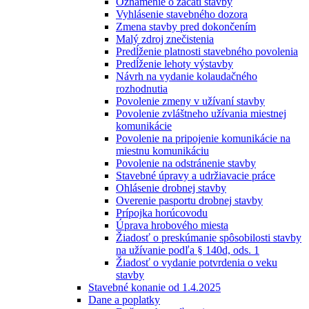
Oznámenie o začatí stavby
Vyhlásenie stavebného dozora
Zmena stavby pred dokončením
Malý zdroj znečistenia
Predĺženie platnosti stavebného povolenia
Predĺženie lehoty výstavby
Návrh na vydanie kolaudačného
rozhodnutia
Povolenie zmeny v užívaní stavby
Povolenie zvláštneho užívania miestnej
komunikácie
Povolenie na pripojenie komunikácie na
miestnu komunikáciu
Povolenie na odstránenie stavby
Stavebné úpravy a udržiavacie práce
Ohlásenie drobnej stavby
Overenie pasportu drobnej stavby
Prípojka horúcovodu
Úprava hrobového miesta
Žiadosť o preskúmanie spôsobilosti stavby
na užívanie podľa § 140d, ods. 1
Žiadosť o vydanie potvrdenia o veku
stavby
Stavebné konanie od 1.4.2025
Dane a poplatky