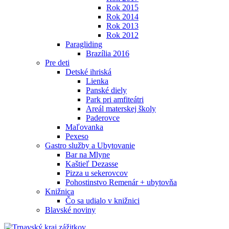
Rok 2015
Rok 2014
Rok 2013
Rok 2012
Paragliding
Brazília 2016
Pre deti
Detské ihriská
Lienka
Panské diely
Park pri amfiteátri
Areál materskej školy
Paderovce
Maľovanka
Pexeso
Gastro služby a Ubytovanie
Bar na Mlyne
Kaštieľ Dezasse
Pizza u sekerovcov
Pohostinstvo Remenár + ubytovňa
Knižnica
Čo sa udialo v knižnici
Blavské noviny