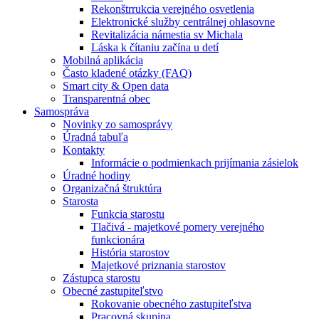
Rekonštrrukcia verejného osvetlenia
Elektronické služby centrálnej ohlasovne
Revitalizácia námestia sv Michala
Láska k čítaniu začína u detí
Mobilná aplikácia
Často kladené otázky (FAQ)
Smart city & Open data
Transparentná obec
Samospráva
Novinky zo samosprávy
Úradná tabuľa
Kontakty
Informácie o podmienkach prijímania zásielok
Úradné hodiny
Organizačná štruktúra
Starosta
Funkcia starostu
Tlačivá - majetkové pomery verejného
funkcionára
História starostov
Majetkové priznania starostov
Zástupca starostu
Obecné zastupiteľstvo
Rokovanie obecného zastupiteľstva
Pracovná skupina