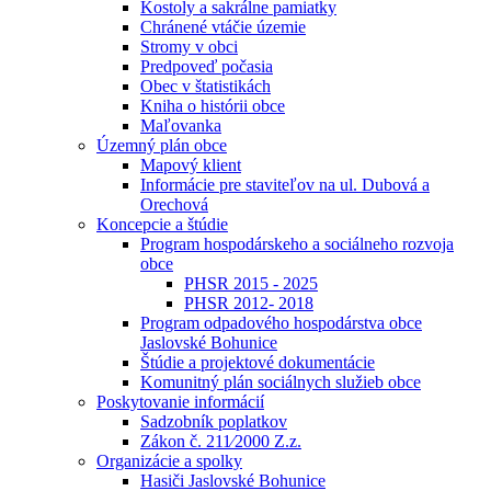
Kostoly a sakrálne pamiatky
Chránené vtáčie územie
Stromy v obci
Predpoveď počasia
Obec v štatistikách
Kniha o histórii obce
Maľovanka
Územný plán obce
Mapový klient
Informácie pre staviteľov na ul. Dubová a
Orechová
Koncepcie a štúdie
Program hospodárskeho a sociálneho rozvoja
obce
PHSR 2015 - 2025
PHSR 2012- 2018
Program odpadového hospodárstva obce
Jaslovské Bohunice
Štúdie a projektové dokumentácie
Komunitný plán sociálnych služieb obce
Poskytovanie informácií
Sadzobník poplatkov
Zákon č. 211⁄2000 Z.z.
Organizácie a spolky
Hasiči Jaslovské Bohunice