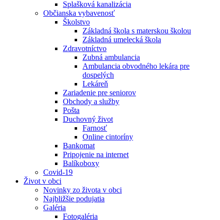
Splašková kanalizácia
Občianska vybavenosť
Školstvo
Základná škola s materskou školou
Základná umelecká škola
Zdravotníctvo
Zubná ambulancia
Ambulancia obvodného lekára pre
dospelých
Lekáreň
Zariadenie pre seniorov
Obchody a služby
Pošta
Duchovný život
Farnosť
Online cintoríny
Bankomat
Pripojenie na internet
Balíkoboxy
Covid-19
Život v obci
Novinky zo života v obci
Najbližšie podujatia
Galéria
Fotogaléria