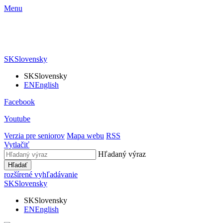
Menu
SK
Slovensky
SK
Slovensky
EN
English
Facebook
Youtube
Verzia pre seniorov
Mapa webu
RSS
Vytlačiť
Hľadaný výraz
Hľadať
rozšírené vyhľadávanie
SK
Slovensky
SK
Slovensky
EN
English