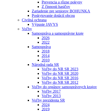
Prevencia a rôzne pokyny
Z činnosti hasičov
Zariadenie pre seniorov BOHUNKA
Poskytovanie dotácií obcou
Civilná ochrana
Výpuste JAVYS
Voľby
Samospráva a samosprávne kraje
2026
2022
Samospráva
2018
2014
2010
Národná rada SR
Voľby do NR SR 2023
Voľby do NR SR 2020
Voľby do NR SR 2016
Voľby do NR SR 2012
Voľby do orgánov samosprávnych krajov
Voľby 2017
Voľby 2013
Voľby prezidenta SR
2024
2019