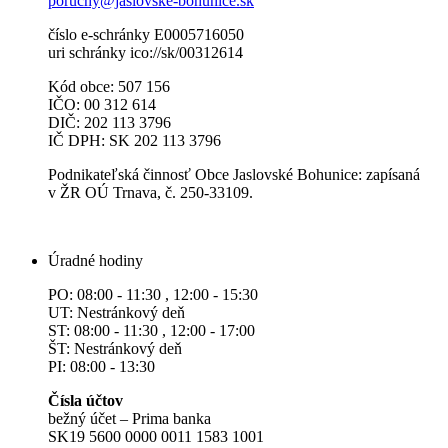
poruchy@jaslovske-bohunice.sk
číslo e-schránky E0005716050
uri schránky ico://sk/00312614
Kód obce: 507 156
IČO: 00 312 614
DIČ: 202 113 3796
IČ DPH: SK 202 113 3796
Podnikateľská činnosť Obce Jaslovské Bohunice: zapísaná
v ŽR OÚ Trnava, č. 250-33109.
Úradné hodiny
PO: 08:00 - 11:30 , 12:00 - 15:30
UT: Nestránkový deň
ST: 08:00 - 11:30 , 12:00 - 17:00
ŠT: Nestránkový deň
PI: 08:00 - 13:30
Čísla účtov
bežný účet – Prima banka
SK19 5600 0000 0011 1583 1001