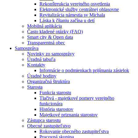
Rekonštrrukcia verejného osvetlenia
Elektronické služby centrálnej ohlasovne
Revitalizácia námestia sv Michala
Láska k čítaniu začína u detí
Mobilná aplikácia
Často kladené otázky (FAQ)
Smart city & Open data
Transparentná obec
Samospráva
Novinky zo samosprávy
Úradná tabuľa
Kontakty
Informácie o podmienkach prijímania zásielok
Úradné hodiny
Organizačná štruktúra
Starosta
Funkcia starostu
Tlačivá - majetkové pomery verejného
funkcionára
História starostov
Majetkové priznania starostov
Zástupca starostu
Obecné zastupiteľstvo
Rokovanie obecného zastupiteľstva
Pracovná skupina