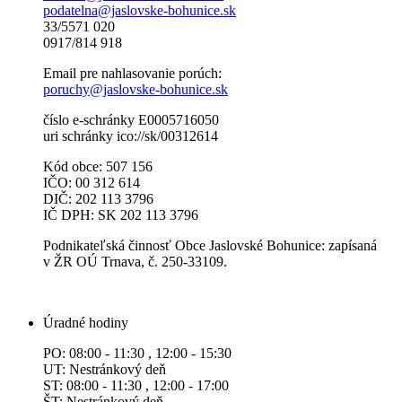
podatelna@jaslovske-bohunice.sk
33/5571 020
0917/814 918
Email pre nahlasovanie porúch:
poruchy@jaslovske-bohunice.sk
číslo e-schránky E0005716050
uri schránky ico://sk/00312614
Kód obce: 507 156
IČO: 00 312 614
DIČ: 202 113 3796
IČ DPH: SK 202 113 3796
Podnikateľská činnosť Obce Jaslovské Bohunice: zapísaná
v ŽR OÚ Trnava, č. 250-33109.
Úradné hodiny
PO: 08:00 - 11:30 , 12:00 - 15:30
UT: Nestránkový deň
ST: 08:00 - 11:30 , 12:00 - 17:00
ŠT: Nestránkový deň