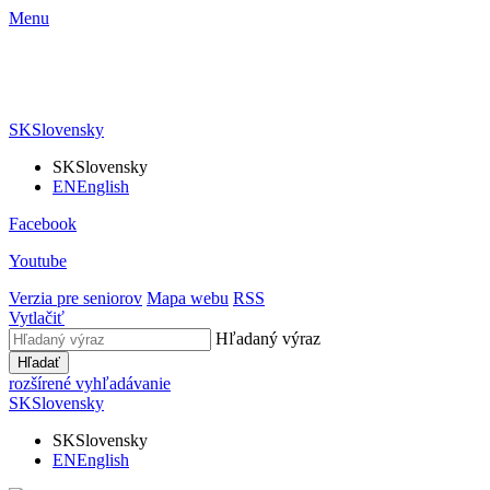
Menu
SK
Slovensky
SK
Slovensky
EN
English
Facebook
Youtube
Verzia pre seniorov
Mapa webu
RSS
Vytlačiť
Hľadaný výraz
Hľadať
rozšírené vyhľadávanie
SK
Slovensky
SK
Slovensky
EN
English