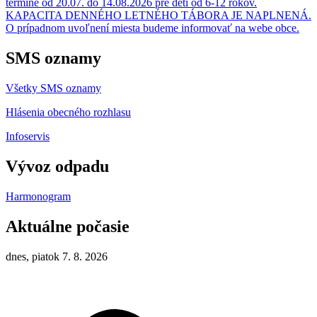
termíne od 20.07. do 14.08.2026 pre deti od 6-12 rokov.
KAPACITA DENNÉHO LETNÉHO TÁBORA JE NAPLNENÁ.
O prípadnom uvoľnení miesta budeme informovať na webe obce.
SMS oznamy
Všetky SMS oznamy
Hlásenia obecného rozhlasu
Infoservis
Vývoz odpadu
Harmonogram
Aktuálne počasie
dnes, piatok 7. 8. 2026