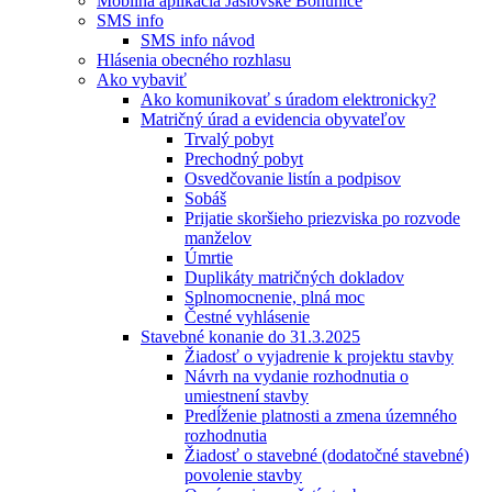
Mobilná aplikácia Jaslovské Bohunice
SMS info
SMS info návod
Hlásenia obecného rozhlasu
Ako vybaviť
Ako komunikovať s úradom elektronicky?
Matričný úrad a evidencia obyvateľov
Trvalý pobyt
Prechodný pobyt
Osvedčovanie listín a podpisov
Sobáš
Prijatie skoršieho priezviska po rozvode
manželov
Úmrtie
Duplikáty matričných dokladov
Splnomocnenie, plná moc
Čestné vyhlásenie
Stavebné konanie do 31.3.2025
Žiadosť o vyjadrenie k projektu stavby
Návrh na vydanie rozhodnutia o
umiestnení stavby
Predĺženie platnosti a zmena územného
rozhodnutia
Žiadosť o stavebné (dodatočné stavebné)
povolenie stavby