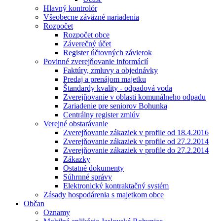
Hlavný kontrolór
Všeobecne záväzné nariadenia
Rozpočet
Rozpočet obce
Záverečný účet
Register účtovných závierok
Povinné zverejňovanie informácií
Faktúry, zmluvy a objednávky
Predaj a prenájom majetku
Štandardy kvality - odpadová voda
Zverejňovanie v oblasti komunálneho odpadu
Zariadenie pre seniorov Bohunka
Centrálny register zmlúv
Verejné obstarávanie
Zverejňovanie zákaziek v profile od 18.4.2016
Zverejňovanie zákaziek v profile od 27.2.2014
Zverejňovanie zákaziek v profile do 27.2.2014
Zákazky
Ostatné dokumenty
Súhrnné správy
Elektronický kontraktačný systém
Zásady hospodárenia s majetkom obce
Občan
Oznamy