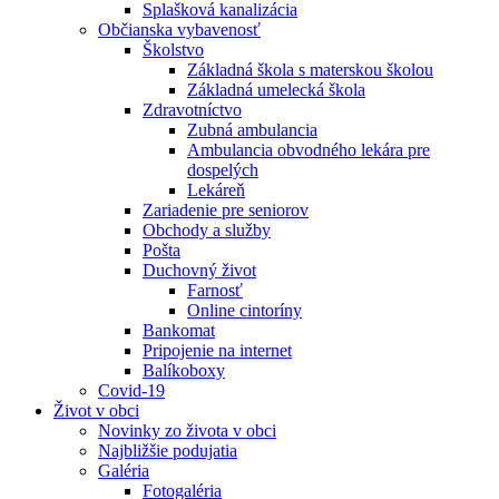
Splašková kanalizácia
Občianska vybavenosť
Školstvo
Základná škola s materskou školou
Základná umelecká škola
Zdravotníctvo
Zubná ambulancia
Ambulancia obvodného lekára pre
dospelých
Lekáreň
Zariadenie pre seniorov
Obchody a služby
Pošta
Duchovný život
Farnosť
Online cintoríny
Bankomat
Pripojenie na internet
Balíkoboxy
Covid-19
Život v obci
Novinky zo života v obci
Najbližšie podujatia
Galéria
Fotogaléria