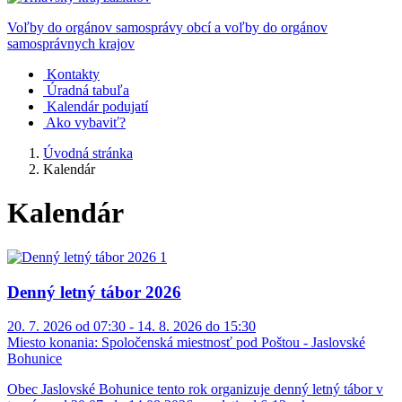
Voľby do orgánov samosprávy obcí a voľby do orgánov
samosprávnych krajov
Kontakty
Úradná tabuľa
Kalendár podujatí
Ako vybaviť?
Úvodná stránka
Kalendár
Kalendár
Denný letný tábor 2026
20. 7. 2026 od 07:30 - 14. 8. 2026 do 15:30
Miesto konania:
Spoločenská miestnosť pod Poštou - Jaslovské
Bohunice
Obec Jaslovské Bohunice tento rok organizuje denný letný tábor v