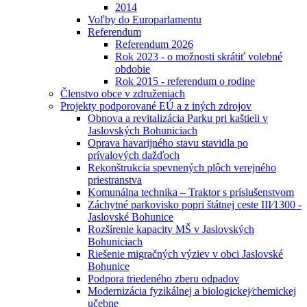
2014
Voľby do Europarlamentu
Referendum
Referendum 2026
Rok 2023 - o možnosti skrátiť volebné
obdobie
Rok 2015 - referendum o rodine
Členstvo obce v združeniach
Projekty podporované EÚ a z iných zdrojov
Obnova a revitalizácia Parku pri kaštieli v
Jaslovských Bohuniciach
Oprava havarijného stavu stavidla po
prívalových dažďoch
Rekonštrukcia spevnených plôch verejného
priestranstva
Komunálna technika – Traktor s príslušenstvom
Záchytné parkovisko popri štátnej ceste III⁄1300 -
Jaslovské Bohunice
Rozšírenie kapacity MŠ v Jaslovských
Bohuniciach
Riešenie migračných výziev v obci Jaslovské
Bohunice
Podpora triedeného zberu odpadov
Modernizácia fyzikálnej a biologickej⁄chemickej
učebne