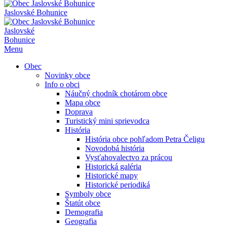
Jaslovské Bohunice
Jaslovské
Bohunice
Menu
Obec
Novinky obce
Info o obci
Náučný chodník chotárom obce
Mapa obce
Doprava
Turistický mini sprievodca
História
História obce pohľadom Petra Čeligu
Novodobá história
Vysťahovalectvo za prácou
Historická galéria
Historické mapy
Historické periodiká
Symboly obce
Štatút obce
Demografia
Geografia