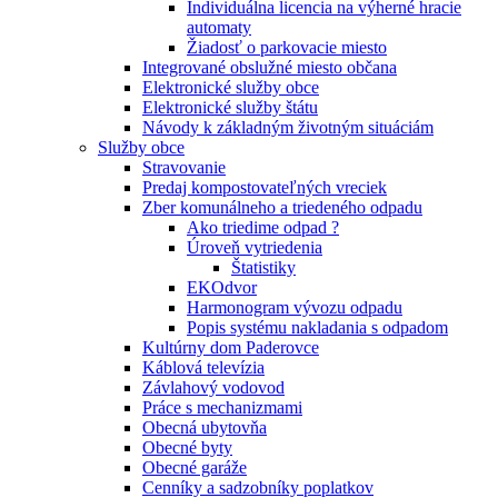
Individuálna licencia na výherné hracie
automaty
Žiadosť o parkovacie miesto
Integrované obslužné miesto občana
Elektronické služby obce
Elektronické služby štátu
Návody k základným životným situáciám
Služby obce
Stravovanie
Predaj kompostovateľných vreciek
Zber komunálneho a triedeného odpadu
Ako triedime odpad ?
Úroveň vytriedenia
Štatistiky
EKOdvor
Harmonogram vývozu odpadu
Popis systému nakladania s odpadom
Kultúrny dom Paderovce
Káblová televízia
Závlahový vodovod
Práce s mechanizmami
Obecná ubytovňa
Obecné byty
Obecné garáže
Cenníky a sadzobníky poplatkov