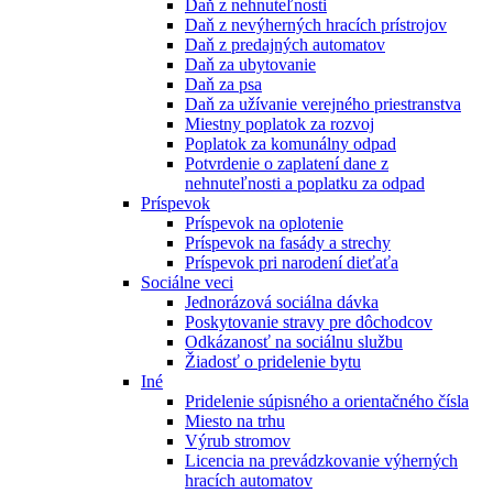
Daň z nehnuteľnosti
Daň z nevýherných hracích prístrojov
Daň z predajných automatov
Daň za ubytovanie
Daň za psa
Daň za užívanie verejného priestranstva
Miestny poplatok za rozvoj
Poplatok za komunálny odpad
Potvrdenie o zaplatení dane z
nehnuteľnosti a poplatku za odpad
Príspevok
Príspevok na oplotenie
Príspevok na fasády a strechy
Príspevok pri narodení dieťaťa
Sociálne veci
Jednorázová sociálna dávka
Poskytovanie stravy pre dôchodcov
Odkázanosť na sociálnu službu
Žiadosť o pridelenie bytu
Iné
Pridelenie súpisného a orientačného čísla
Miesto na trhu
Výrub stromov
Licencia na prevádzkovanie výherných
hracích automatov