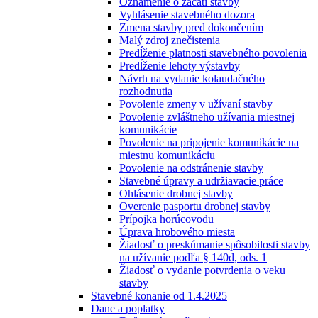
Oznámenie o začatí stavby
Vyhlásenie stavebného dozora
Zmena stavby pred dokončením
Malý zdroj znečistenia
Predĺženie platnosti stavebného povolenia
Predĺženie lehoty výstavby
Návrh na vydanie kolaudačného
rozhodnutia
Povolenie zmeny v užívaní stavby
Povolenie zvláštneho užívania miestnej
komunikácie
Povolenie na pripojenie komunikácie na
miestnu komunikáciu
Povolenie na odstránenie stavby
Stavebné úpravy a udržiavacie práce
Ohlásenie drobnej stavby
Overenie pasportu drobnej stavby
Prípojka horúcovodu
Úprava hrobového miesta
Žiadosť o preskúmanie spôsobilosti stavby
na užívanie podľa § 140d, ods. 1
Žiadosť o vydanie potvrdenia o veku
stavby
Stavebné konanie od 1.4.2025
Dane a poplatky