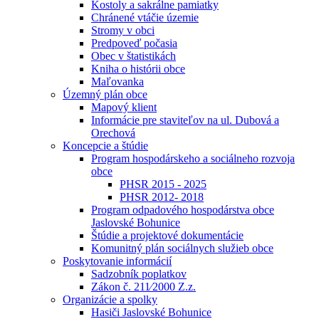
Kostoly a sakrálne pamiatky
Chránené vtáčie územie
Stromy v obci
Predpoveď počasia
Obec v štatistikách
Kniha o histórii obce
Maľovanka
Územný plán obce
Mapový klient
Informácie pre staviteľov na ul. Dubová a
Orechová
Koncepcie a štúdie
Program hospodárskeho a sociálneho rozvoja
obce
PHSR 2015 - 2025
PHSR 2012- 2018
Program odpadového hospodárstva obce
Jaslovské Bohunice
Štúdie a projektové dokumentácie
Komunitný plán sociálnych služieb obce
Poskytovanie informácií
Sadzobník poplatkov
Zákon č. 211⁄2000 Z.z.
Organizácie a spolky
Hasiči Jaslovské Bohunice