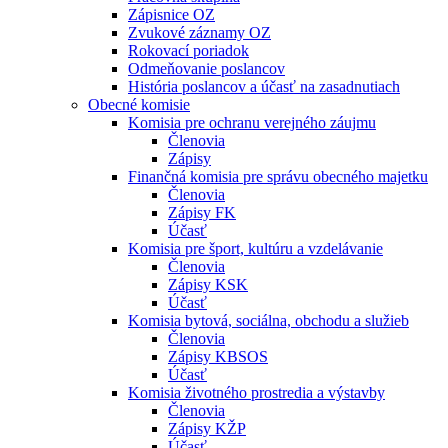
Zápisnice OZ
Zvukové záznamy OZ
Rokovací poriadok
Odmeňovanie poslancov
História poslancov a účasť na zasadnutiach
Obecné komisie
Komisia pre ochranu verejného záujmu
Členovia
Zápisy
Finančná komisia pre správu obecného majetku
Členovia
Zápisy FK
Účasť
Komisia pre šport, kultúru a vzdelávanie
Členovia
Zápisy KSK
Účasť
Komisia bytová, sociálna, obchodu a služieb
Členovia
Zápisy KBSOS
Účasť
Komisia životného prostredia a výstavby
Členovia
Zápisy KŽP
Účasť