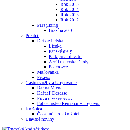
Rok 2015
Rok 2014
Rok 2013
Rok 2012
Paragliding
Brazília 2016
Pre deti
Detské ihriská
Lienka
Panské diely
Park pri amfiteátri
Areál materskej školy
Paderovce
Maľovanka
Pexeso
Gastro služby a Ubytovanie
Bar na Mlyne
Kaštieľ Dezasse
Pizza u sekerovcov
Pohostinstvo Remenár + ubytovňa
Knižnica
Čo sa udialo v knižnici
Blavské noviny