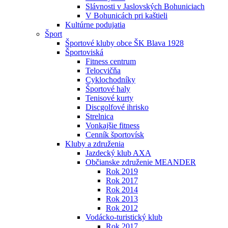
Slávnosti v Jaslovských Bohuniciach
V Bohunicách pri kaštieli
Kultúrne podujatia
Šport
Športové kluby obce ŠK Blava 1928
Športoviská
Fitness centrum
Telocvičňa
Cyklochodníky
Športové haly
Tenisové kurty
Discgolfové ihrisko
Strelnica
Vonkajšie fitness
Cenník športovísk
Kluby a združenia
Jazdecký klub AXA
Občianske združenie MEANDER
Rok 2019
Rok 2017
Rok 2014
Rok 2013
Rok 2012
Vodácko-turistický klub
Rok 2017