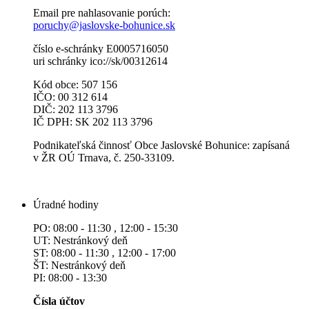
Email pre nahlasovanie porúch:
poruchy@jaslovske-bohunice.sk
číslo e-schránky E0005716050
uri schránky ico://sk/00312614
Kód obce: 507 156
IČO: 00 312 614
DIČ: 202 113 3796
IČ DPH: SK 202 113 3796
Podnikateľská činnosť Obce Jaslovské Bohunice: zapísaná
v ŽR OÚ Trnava, č. 250-33109.
Úradné hodiny
PO: 08:00 - 11:30 , 12:00 - 15:30
UT: Nestránkový deň
ST: 08:00 - 11:30 , 12:00 - 17:00
ŠT: Nestránkový deň
PI: 08:00 - 13:30
Čísla účtov