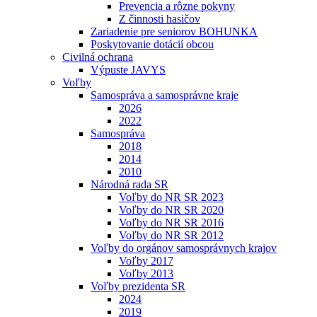
Prevencia a rôzne pokyny
Z činnosti hasičov
Zariadenie pre seniorov BOHUNKA
Poskytovanie dotácií obcou
Civilná ochrana
Výpuste JAVYS
Voľby
Samospráva a samosprávne kraje
2026
2022
Samospráva
2018
2014
2010
Národná rada SR
Voľby do NR SR 2023
Voľby do NR SR 2020
Voľby do NR SR 2016
Voľby do NR SR 2012
Voľby do orgánov samosprávnych krajov
Voľby 2017
Voľby 2013
Voľby prezidenta SR
2024
2019