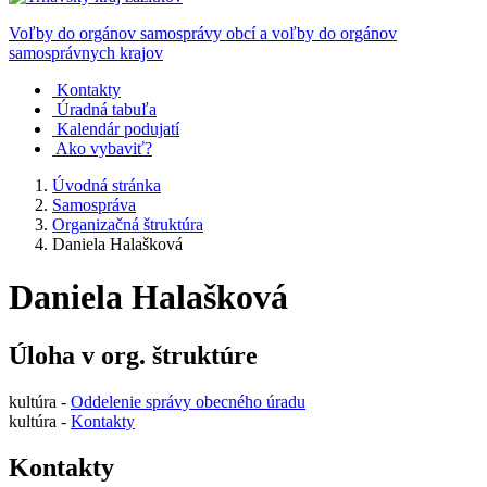
Voľby do orgánov samosprávy obcí a voľby do orgánov
samosprávnych krajov
Kontakty
Úradná tabuľa
Kalendár podujatí
Ako vybaviť?
Úvodná stránka
Samospráva
Organizačná štruktúra
Daniela Halašková
Daniela Halašková
Úloha v org. štruktúre
kultúra -
Oddelenie správy obecného úradu
kultúra -
Kontakty
Kontakty