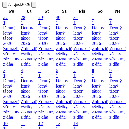
August
2026
Po
Ut
St
Št
Pia
So
Ne
27
28
29
30
31
1
2
1
1
1
1
1
1
1
Denný
Denný
Denný
Denný
Denný
Denný
Denný
letný
letný
letný
letný
letný
letný
letný
tábor
tábor
tábor
tábor
tábor
tábor
tábor
2026
2026
2026
2026
2026
2026
2026
Zobraziť
Zobraziť
Zobraziť
Zobraziť
Zobraziť
Zobraziť
Zobraziť
všetky
všetky
všetky
všetky
všetky
všetky
všetky
záznamy
záznamy
záznamy
záznamy
záznamy
záznamy
záznamy
z dňa
z dňa
z dňa
z dňa
z dňa
z dňa
z dňa
3
4
5
6
7
8
9
1
1
1
1
1
1
1
Denný
Denný
Denný
Denný
Denný
Denný
Denný
letný
letný
letný
letný
letný
letný
letný
tábor
tábor
tábor
tábor
tábor
tábor
tábor
2026
2026
2026
2026
2026
2026
2026
Zobraziť
Zobraziť
Zobraziť
Zobraziť
Zobraziť
Zobraziť
Zobraziť
všetky
všetky
všetky
všetky
všetky
všetky
všetky
záznamy
záznamy
záznamy
záznamy
záznamy
záznamy
záznamy
z dňa
z dňa
z dňa
z dňa
z dňa
z dňa
z dňa
10
11
12
13
14
1
1
1
1
1