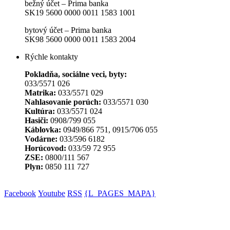
bežný účet – Prima banka
SK19 5600 0000 0011 1583 1001
bytový účet – Prima banka
SK98 5600 0000 0011 1583 2004
Rýchle kontakty
Pokladňa, sociálne veci, byty:
033/5571 026
Matrika:
033/5571 029
Nahlasovanie porúch:
033/5571 030
Kultúra:
033/5571 024
Hasiči:
0908/799 055
Káblovka:
0949/866 751, 0915/706 055
Vodárne:
033/596 6182
Horúcovod:
033/59 72 955
ZSE:
0800/111 567
Plyn:
0850 111 727
Facebook
Youtube
RSS
{L_PAGES_MAPA}