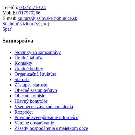
Telefón:
033/55710 24
Mobil:
0917970266
E-mail:
kultura@jaslovske-bohunice.sk
Stiahnuť vizitku (vCard)
Späť
Samospráva
Novinky zo samosprávy
Úradná tabuľa
Kontakty
Úradné hodiny
Organizačná štruktúra
Starosta
Zástupca starostu
Obecné zastupiteľstvo
Obecné komisie
Hlavný kontrolór
Všeobecne záväzné nariadenia
Rozpočet
Povinné zverejňovanie informácií
Verejné obstarávanie
Zásady hospodárenia s majetkom obce