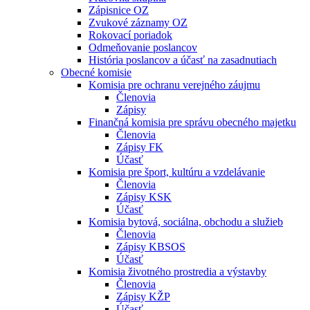
Zápisnice OZ
Zvukové záznamy OZ
Rokovací poriadok
Odmeňovanie poslancov
História poslancov a účasť na zasadnutiach
Obecné komisie
Komisia pre ochranu verejného záujmu
Členovia
Zápisy
Finančná komisia pre správu obecného majetku
Členovia
Zápisy FK
Účasť
Komisia pre šport, kultúru a vzdelávanie
Členovia
Zápisy KSK
Účasť
Komisia bytová, sociálna, obchodu a služieb
Členovia
Zápisy KBSOS
Účasť
Komisia životného prostredia a výstavby
Členovia
Zápisy KŽP
Účasť