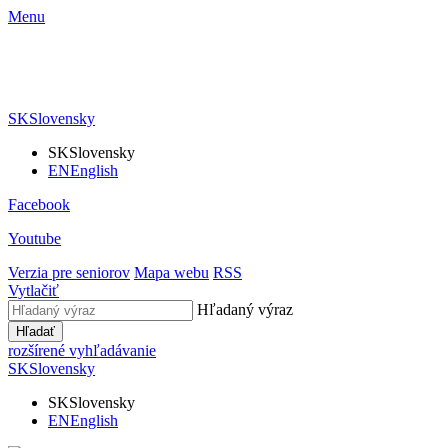
Menu
SK
Slovensky
SK
Slovensky
EN
English
Facebook
Youtube
Verzia pre seniorov
Mapa webu
RSS
Vytlačiť
Hľadaný výraz
Hľadať
rozšírené vyhľadávanie
SK
Slovensky
SK
Slovensky
EN
English