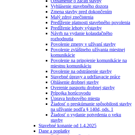
Oznámenie o začatí stavby
Vyhlásenie stavebného dozora
Zmena stavby pred dokončením
Malý zdroj znečistenia
Predĺženie platnosti stavebného povolenia
Predĺženie lehoty výstavby
Návrh na vydanie kolaudačného
rozhodnutia
Povolenie zmeny v užívaní stavby
Povolenie zvláštneho užívania miestnej
komunikácie
Povolenie na pripojenie komunikácie na
miestnu komunikáciu
Povolenie na odstránenie stavby
Stavebné úpravy a udržiavacie práce
Ohlásenie drobnej stavby
Overenie pasportu drobnej stavby
Prípojka horúcovodu
Úprava hrobového miesta
Žiadosť o preskúmanie spôsobilosti stavby
na užívanie podľa § 140d, ods. 1
Žiadosť o vydanie potvrdenia o veku
stavby
Stavebné konanie od 1.4.2025
Dane a poplatky