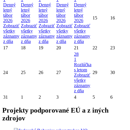
Denný
Denný
Denný
Denný
Denný
letný
letný
letný
letný
letný
tábor
tábor
tábor
tábor
tábor
15
16
2026
2026
2026
2026
2026
Zobraziť
Zobraziť
Zobraziť
Zobraziť
Zobraziť
všetky
všetky
všetky
všetky
všetky
záznamy
záznamy
záznamy
záznamy
záznamy
z dňa
z dňa
z dňa
z dňa
z dňa
17
18
19
20
21
22
23
28
1
Rozlúčka
s letom
24
25
26
27
29
30
Zobraziť
všetky
záznamy
z dňa
31
1
2
3
4
5
6
Projekty podporované EÚ a z iných
zdrojov