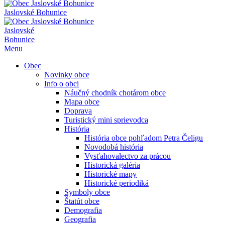
Jaslovské Bohunice
Jaslovské
Bohunice
Menu
Obec
Novinky obce
Info o obci
Náučný chodník chotárom obce
Mapa obce
Doprava
Turistický mini sprievodca
História
História obce pohľadom Petra Čeligu
Novodobá história
Vysťahovalectvo za prácou
Historická galéria
Historické mapy
Historické periodiká
Symboly obce
Štatút obce
Demografia
Geografia