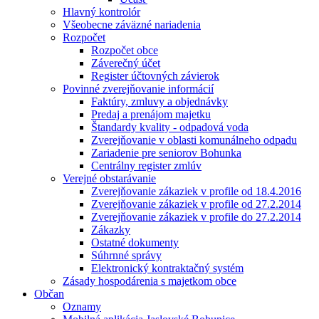
Hlavný kontrolór
Všeobecne záväzné nariadenia
Rozpočet
Rozpočet obce
Záverečný účet
Register účtovných závierok
Povinné zverejňovanie informácií
Faktúry, zmluvy a objednávky
Predaj a prenájom majetku
Štandardy kvality - odpadová voda
Zverejňovanie v oblasti komunálneho odpadu
Zariadenie pre seniorov Bohunka
Centrálny register zmlúv
Verejné obstarávanie
Zverejňovanie zákaziek v profile od 18.4.2016
Zverejňovanie zákaziek v profile od 27.2.2014
Zverejňovanie zákaziek v profile do 27.2.2014
Zákazky
Ostatné dokumenty
Súhrnné správy
Elektronický kontraktačný systém
Zásady hospodárenia s majetkom obce
Občan
Oznamy