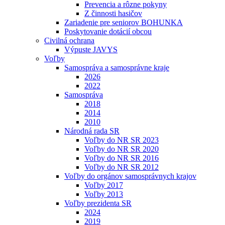
Prevencia a rôzne pokyny
Z činnosti hasičov
Zariadenie pre seniorov BOHUNKA
Poskytovanie dotácií obcou
Civilná ochrana
Výpuste JAVYS
Voľby
Samospráva a samosprávne kraje
2026
2022
Samospráva
2018
2014
2010
Národná rada SR
Voľby do NR SR 2023
Voľby do NR SR 2020
Voľby do NR SR 2016
Voľby do NR SR 2012
Voľby do orgánov samosprávnych krajov
Voľby 2017
Voľby 2013
Voľby prezidenta SR
2024
2019