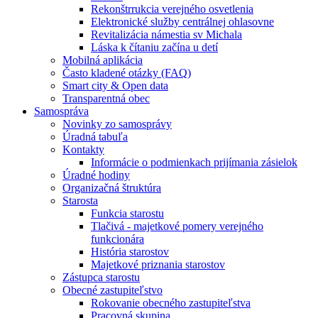
Rekonštrrukcia verejného osvetlenia
Elektronické služby centrálnej ohlasovne
Revitalizácia námestia sv Michala
Láska k čítaniu začína u detí
Mobilná aplikácia
Často kladené otázky (FAQ)
Smart city & Open data
Transparentná obec
Samospráva
Novinky zo samosprávy
Úradná tabuľa
Kontakty
Informácie o podmienkach prijímania zásielok
Úradné hodiny
Organizačná štruktúra
Starosta
Funkcia starostu
Tlačivá - majetkové pomery verejného
funkcionára
História starostov
Majetkové priznania starostov
Zástupca starostu
Obecné zastupiteľstvo
Rokovanie obecného zastupiteľstva
Pracovná skupina