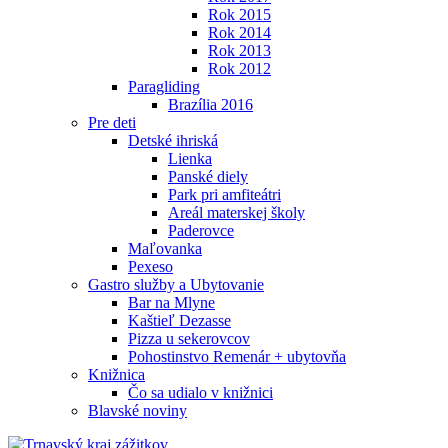
Rok 2015
Rok 2014
Rok 2013
Rok 2012
Paragliding
Brazília 2016
Pre deti
Detské ihriská
Lienka
Panské diely
Park pri amfiteátri
Areál materskej školy
Paderovce
Maľovanka
Pexeso
Gastro služby a Ubytovanie
Bar na Mlyne
Kaštieľ Dezasse
Pizza u sekerovcov
Pohostinstvo Remenár + ubytovňa
Knižnica
Čo sa udialo v knižnici
Blavské noviny