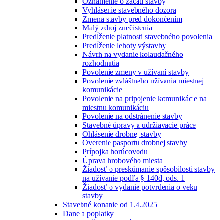
Oznámenie o začatí stavby
Vyhlásenie stavebného dozora
Zmena stavby pred dokončením
Malý zdroj znečistenia
Predĺženie platnosti stavebného povolenia
Predĺženie lehoty výstavby
Návrh na vydanie kolaudačného
rozhodnutia
Povolenie zmeny v užívaní stavby
Povolenie zvláštneho užívania miestnej
komunikácie
Povolenie na pripojenie komunikácie na
miestnu komunikáciu
Povolenie na odstránenie stavby
Stavebné úpravy a udržiavacie práce
Ohlásenie drobnej stavby
Overenie pasportu drobnej stavby
Prípojka horúcovodu
Úprava hrobového miesta
Žiadosť o preskúmanie spôsobilosti stavby
na užívanie podľa § 140d, ods. 1
Žiadosť o vydanie potvrdenia o veku
stavby
Stavebné konanie od 1.4.2025
Dane a poplatky