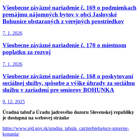
Všeobecne záväzné nariadenie č. 169 o podmienkach
prenájmu nájomných bytov v obci Jaslovské
Bohunice obstaraných z verejných prostriedkov
7. 1.
2026
Všeobecne záväzné nariadenie č. 170 o miestnom
poplatku za rozvoj
7. 1.
2026
Všeobecne záväzné nariadenie č. 168 o poskytovaní
sociálnej služby, spôsobe a výške úhrady za sociálnu
službu v zariadení pre seniorov BOHUNKA
9. 12.
2025
Úradná tabuľa Úradu jadrového dozoru Slovenskej republiky
je dostupná na webovej stránke
https://www.ujd.gov.sk/uradna_tabula_cat/prebiehajuce-spravne-
konania/