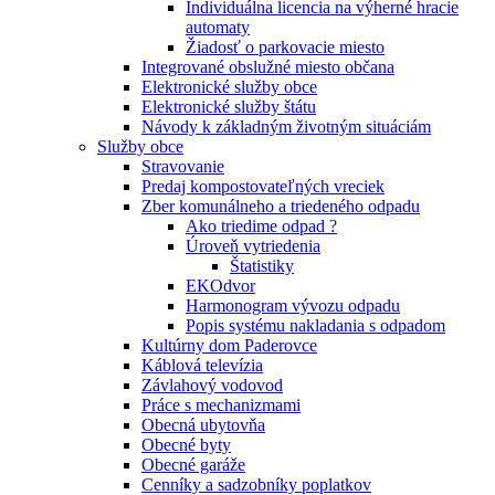
Individuálna licencia na výherné hracie
automaty
Žiadosť o parkovacie miesto
Integrované obslužné miesto občana
Elektronické služby obce
Elektronické služby štátu
Návody k základným životným situáciám
Služby obce
Stravovanie
Predaj kompostovateľných vreciek
Zber komunálneho a triedeného odpadu
Ako triedime odpad ?
Úroveň vytriedenia
Štatistiky
EKOdvor
Harmonogram vývozu odpadu
Popis systému nakladania s odpadom
Kultúrny dom Paderovce
Káblová televízia
Závlahový vodovod
Práce s mechanizmami
Obecná ubytovňa
Obecné byty
Obecné garáže
Cenníky a sadzobníky poplatkov