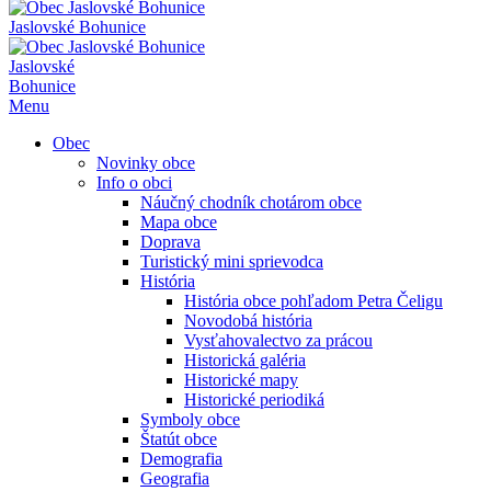
Jaslovské Bohunice
Jaslovské
Bohunice
Menu
Obec
Novinky obce
Info o obci
Náučný chodník chotárom obce
Mapa obce
Doprava
Turistický mini sprievodca
História
História obce pohľadom Petra Čeligu
Novodobá história
Vysťahovalectvo za prácou
Historická galéria
Historické mapy
Historické periodiká
Symboly obce
Štatút obce
Demografia
Geografia