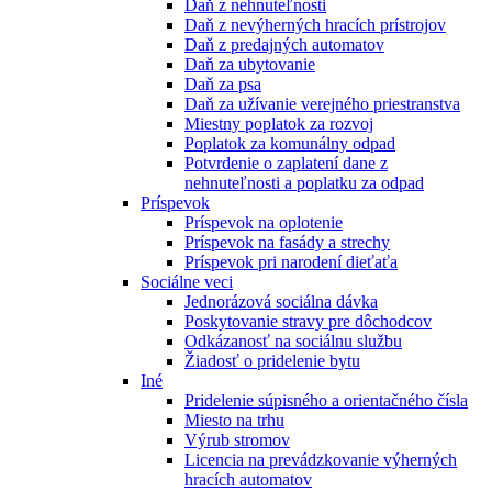
Daň z nehnuteľnosti
Daň z nevýherných hracích prístrojov
Daň z predajných automatov
Daň za ubytovanie
Daň za psa
Daň za užívanie verejného priestranstva
Miestny poplatok za rozvoj
Poplatok za komunálny odpad
Potvrdenie o zaplatení dane z
nehnuteľnosti a poplatku za odpad
Príspevok
Príspevok na oplotenie
Príspevok na fasády a strechy
Príspevok pri narodení dieťaťa
Sociálne veci
Jednorázová sociálna dávka
Poskytovanie stravy pre dôchodcov
Odkázanosť na sociálnu službu
Žiadosť o pridelenie bytu
Iné
Pridelenie súpisného a orientačného čísla
Miesto na trhu
Výrub stromov
Licencia na prevádzkovanie výherných
hracích automatov