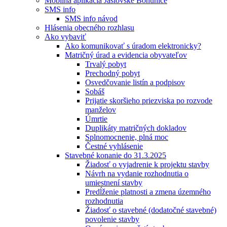
Mobilná aplikácia Jaslovské Bohunice
SMS info
SMS info návod
Hlásenia obecného rozhlasu
Ako vybaviť
Ako komunikovať s úradom elektronicky?
Matričný úrad a evidencia obyvateľov
Trvalý pobyt
Prechodný pobyt
Osvedčovanie listín a podpisov
Sobáš
Prijatie skoršieho priezviska po rozvode
manželov
Úmrtie
Duplikáty matričných dokladov
Splnomocnenie, plná moc
Čestné vyhlásenie
Stavebné konanie do 31.3.2025
Žiadosť o vyjadrenie k projektu stavby
Návrh na vydanie rozhodnutia o
umiestnení stavby
Predĺženie platnosti a zmena územného
rozhodnutia
Žiadosť o stavebné (dodatočné stavebné)
povolenie stavby