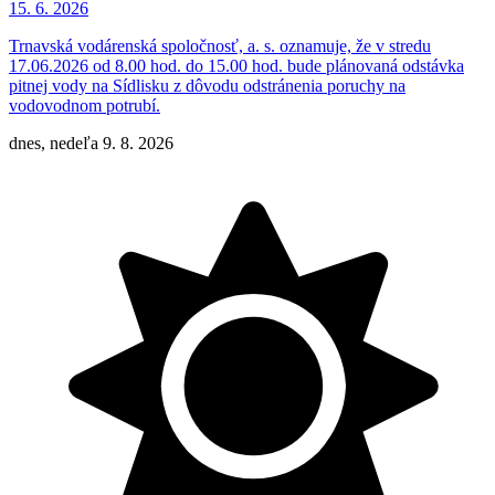
15. 6.
2026
Trnavská vodárenská spoločnosť, a. s. oznamuje, že v stredu
17.06.2026 od 8.00 hod. do 15.00 hod. bude plánovaná odstávka
pitnej vody na Sídlisku z dôvodu odstránenia poruchy na
vodovodnom potrubí.
dnes, nedeľa 9. 8. 2026