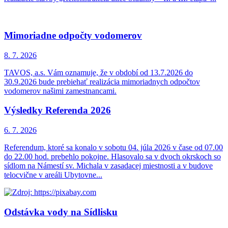
Mimoriadne odpočty vodomerov
8. 7.
2026
TAVOS, a.s. Vám oznamuje, že v období od 13.7.2026 do
30.9.2026 bude prebiehať realizácia mimoriadnych odpočtov
vodomerov našimi zamestnancami.
Výsledky Referenda 2026
6. 7.
2026
Referendum, ktoré sa konalo v sobotu 04. júla 2026 v čase od 07.00
do 22.00 hod. prebehlo pokojne. Hlasovalo sa v dvoch okrskoch so
sídlom na Námestí sv. Michala v zasadacej miestnosti a v budove
telocvične v areáli Ubytovne...
Odstávka vody na Sídlisku