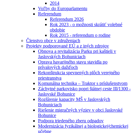
2014
Voľby do Europarlamentu
Referendum
Referendum 2026
Rok 2023 - o možnosti skrátiť volebné
obdobie
Rok 2015 - referendum o rodine
Členstvo obce v združeniach
Projekty podporované EÚ a z iných zdrojov
Obnova a revitalizácia Parku pri kaštieli v
Jaslovských Bohuniciach
Oprava havarijného stavu stavidla po
prívalových dažďoch
Rekonštrukcia spevnených plôch verejného
priestranstva
Komunálna technika – Traktor s príslušenstvom
Záchytné parkovisko popri štátnej ceste III⁄1300 -
Jaslovské Bohunice
Rozšírenie kapacity MŠ v Jaslovských
Bohuniciach
Riešenie migračných výziev v obci Jaslovské
Bohunice
Podpora triedeného zberu odpadov
Modernizácia fyzikálnej a biologickej⁄chemickej
učebne