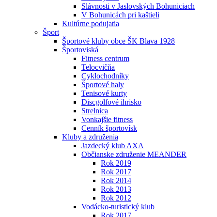
Slávnosti v Jaslovských Bohuniciach
V Bohunicách pri kaštieli
Kultúrne podujatia
Šport
Športové kluby obce ŠK Blava 1928
Športoviská
Fitness centrum
Telocvičňa
Cyklochodníky
Športové haly
Tenisové kurty
Discgolfové ihrisko
Strelnica
Vonkajšie fitness
Cenník športovísk
Kluby a združenia
Jazdecký klub AXA
Občianske združenie MEANDER
Rok 2019
Rok 2017
Rok 2014
Rok 2013
Rok 2012
Vodácko-turistický klub
Rok 2017