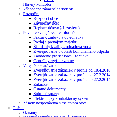
Hlavný kontrolór
Všeobecne záväzné nariadenia
Rozpočet
Rozpočet obce
Záverečný účet
Register účtovných závierok
Povinné zverejňovanie informácií
Faktúry, zmluvy a objednávky
Predaj a prenájom majetku
Štandardy kvality - odpadová voda
Zverejňovanie v oblasti komunálneho odpadu
Zariadenie pre seniorov Bohunka
Centrálny register zmlúv
Verejné obstarávanie
Zverejňovanie zákaziek v profile od 18.4.2016
Zverejňovanie zákaziek v profile od 27.2.2014
Zverejňovanie zákaziek v profile do 27.2.2014
Zákazky
Ostatné dokumenty
Súhrnné správy
Elektronický kontraktačný systém
Zásady hospodárenia s majetkom obce
Občan
Oznamy