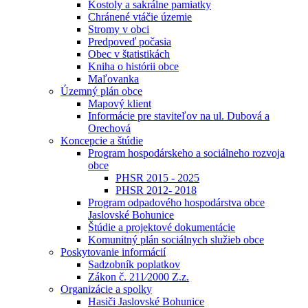
Kostoly a sakrálne pamiatky
Chránené vtáčie územie
Stromy v obci
Predpoveď počasia
Obec v štatistikách
Kniha o histórii obce
Maľovanka
Územný plán obce
Mapový klient
Informácie pre staviteľov na ul. Dubová a
Orechová
Koncepcie a štúdie
Program hospodárskeho a sociálneho rozvoja
obce
PHSR 2015 - 2025
PHSR 2012- 2018
Program odpadového hospodárstva obce
Jaslovské Bohunice
Štúdie a projektové dokumentácie
Komunitný plán sociálnych služieb obce
Poskytovanie informácií
Sadzobník poplatkov
Zákon č. 211⁄2000 Z.z.
Organizácie a spolky
Hasiči Jaslovské Bohunice