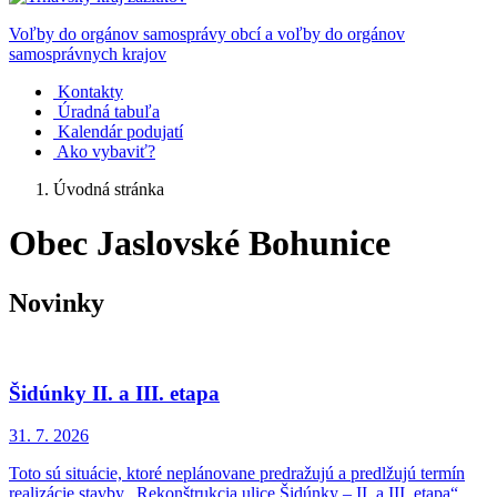
Voľby do orgánov samosprávy obcí a voľby do orgánov
samosprávnych krajov
Kontakty
Úradná tabuľa
Kalendár podujatí
Ako vybaviť?
Úvodná stránka
Obec Jaslovské Bohunice
Novinky
Šidúnky II. a III. etapa
31. 7.
2026
Toto sú situácie, ktoré neplánovane predražujú a predlžujú termín
realizácie stavby „Rekonštrukcia ulice Šidúnky – II. a III. etapa“...