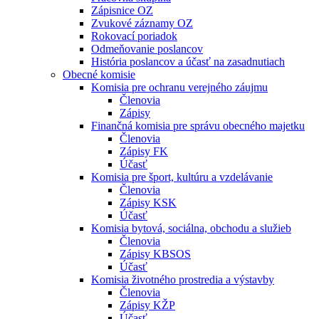
Zápisnice OZ
Zvukové záznamy OZ
Rokovací poriadok
Odmeňovanie poslancov
História poslancov a účasť na zasadnutiach
Obecné komisie
Komisia pre ochranu verejného záujmu
Členovia
Zápisy
Finančná komisia pre správu obecného majetku
Členovia
Zápisy FK
Účasť
Komisia pre šport, kultúru a vzdelávanie
Členovia
Zápisy KSK
Účasť
Komisia bytová, sociálna, obchodu a služieb
Členovia
Zápisy KBSOS
Účasť
Komisia životného prostredia a výstavby
Členovia
Zápisy KŽP
Účasť