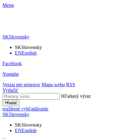
Menu
SK
Slovensky
SK
Slovensky
EN
English
Facebook
Youtube
Verzia pre seniorov
Mapa webu
RSS
Vytlačiť
Hľadaný výraz
Hľadať
rozšírené vyhľadávanie
SK
Slovensky
SK
Slovensky
EN
English