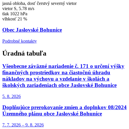
jasná obloha, dosť čerstvý severný vietor
vietor
S
,
5.78 m/s
tlak
1022 hPa
vlhkosť
21 %
Obec Jaslovské Bohunice
Podrobné kontakty
Úradná tabuľa
Všeobecne záväzné nariadenie č. 171 o určení výšky
finančných prostriedkov na čiastočnú úhradu
nákladov na výchovu a vzdelanie v školách a
školských zariadeniach obce Jaslovské Bohunice
5. 8.
2026
Doplňujúce prerokovanie zmien a doplnkov 08/2024
Územného plánu obce Jaslovské Bohunice
7. 7.
2026
–
9. 8.
2026