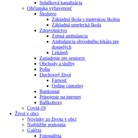
Splašková kanalizácia
Občianska vybavenosť
Školstvo
Základná škola s materskou školou
Základná umelecká škola
Zdravotníctvo
Zubná ambulancia
Ambulancia obvodného lekára pre
dospelých
Lekáreň
Zariadenie pre seniorov
Obchody a služby
Pošta
Duchovný život
Farnosť
Online cintoríny
Bankomat
Pripojenie na internet
Balíkoboxy
Covid-19
Život v obci
Novinky zo života v obci
Najbližšie podujatia
Galéria
Fotogaléria