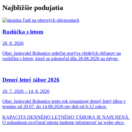
Najbližšie podujatia
Rozlúčka s letom
28. 8.
2026
Obec Jaslovské Bohunice srdečne pozýva všetkých občanov na
rozlúčku s letom, ktoré sa uskutoční dňa 28.08.2026 na mlyne.
Denný letný tábor 2026
20. 7.
2026
–
14. 8.
2026
Obec Jaslovské Bohunice tento rok organizuje denný letný tábor v
termíne od 20.07. do 14.08.2026 pre deti od 6-12 rokov.
KAPACITA DENNÉHO LETNÉHO TÁBORA JE NAPLNENÁ.
O prípadnom uvoľnení miesta budeme informovať na webe obce.