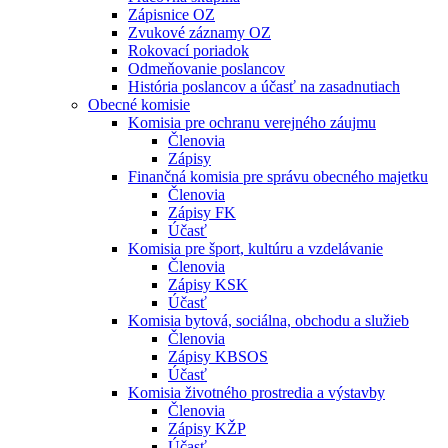
Zápisnice OZ
Zvukové záznamy OZ
Rokovací poriadok
Odmeňovanie poslancov
História poslancov a účasť na zasadnutiach
Obecné komisie
Komisia pre ochranu verejného záujmu
Členovia
Zápisy
Finančná komisia pre správu obecného majetku
Členovia
Zápisy FK
Účasť
Komisia pre šport, kultúru a vzdelávanie
Členovia
Zápisy KSK
Účasť
Komisia bytová, sociálna, obchodu a služieb
Členovia
Zápisy KBSOS
Účasť
Komisia životného prostredia a výstavby
Členovia
Zápisy KŽP
Účasť