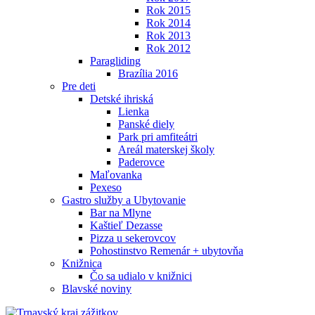
Rok 2015
Rok 2014
Rok 2013
Rok 2012
Paragliding
Brazília 2016
Pre deti
Detské ihriská
Lienka
Panské diely
Park pri amfiteátri
Areál materskej školy
Paderovce
Maľovanka
Pexeso
Gastro služby a Ubytovanie
Bar na Mlyne
Kaštieľ Dezasse
Pizza u sekerovcov
Pohostinstvo Remenár + ubytovňa
Knižnica
Čo sa udialo v knižnici
Blavské noviny