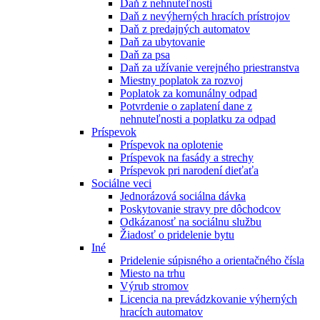
Daň z nehnuteľnosti
Daň z nevýherných hracích prístrojov
Daň z predajných automatov
Daň za ubytovanie
Daň za psa
Daň za užívanie verejného priestranstva
Miestny poplatok za rozvoj
Poplatok za komunálny odpad
Potvrdenie o zaplatení dane z
nehnuteľnosti a poplatku za odpad
Príspevok
Príspevok na oplotenie
Príspevok na fasády a strechy
Príspevok pri narodení dieťaťa
Sociálne veci
Jednorázová sociálna dávka
Poskytovanie stravy pre dôchodcov
Odkázanosť na sociálnu službu
Žiadosť o pridelenie bytu
Iné
Pridelenie súpisného a orientačného čísla
Miesto na trhu
Výrub stromov
Licencia na prevádzkovanie výherných
hracích automatov