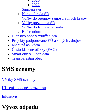
2026
2022
Samospráva
Národná rada SR
Voľby do orgánov samosprávnych krajov
Voľby prezidenta SR
Voľby do Europarlamentu
Referendum
Členstvo obce v združeniach
Projekty podporované EÚ a z iných zdrojov
Mobilná aplikácia
Často kladené otázky (FAQ)
Smart city & Open data
Transparentná obec
SMS oznamy
Všetky SMS oznamy
Hlásenia obecného rozhlasu
Infoservis
Vývoz odpadu