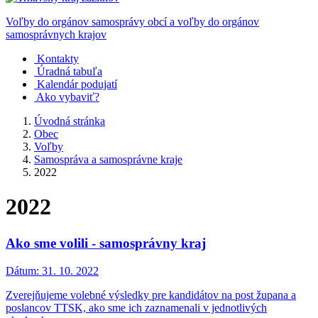
Voľby do orgánov samosprávy obcí a voľby do orgánov
samosprávnych krajov
Kontakty
Úradná tabuľa
Kalendár podujatí
Ako vybaviť?
Úvodná stránka
Obec
Voľby
Samospráva a samosprávne kraje
2022
2022
Ako sme volili - samosprávny kraj
Dátum:
31. 10. 2022
Zverejňujeme volebné výsledky pre kandidátov na post župana a
poslancov TTSK, ako sme ich zaznamenali v jednotlivých