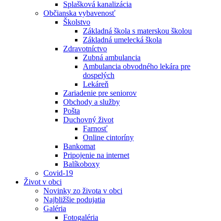
Splašková kanalizácia
Občianska vybavenosť
Školstvo
Základná škola s materskou školou
Základná umelecká škola
Zdravotníctvo
Zubná ambulancia
Ambulancia obvodného lekára pre
dospelých
Lekáreň
Zariadenie pre seniorov
Obchody a služby
Pošta
Duchovný život
Farnosť
Online cintoríny
Bankomat
Pripojenie na internet
Balíkoboxy
Covid-19
Život v obci
Novinky zo života v obci
Najbližšie podujatia
Galéria
Fotogaléria