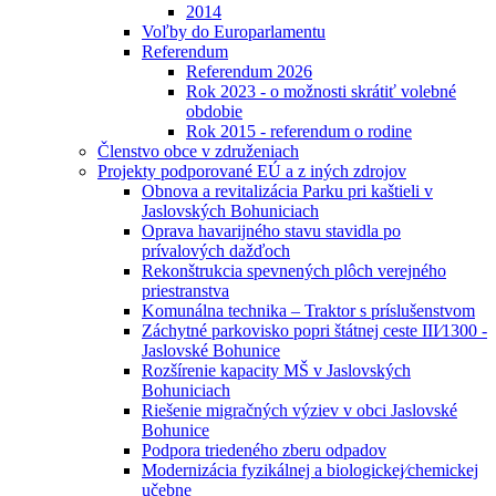
2014
Voľby do Europarlamentu
Referendum
Referendum 2026
Rok 2023 - o možnosti skrátiť volebné
obdobie
Rok 2015 - referendum o rodine
Členstvo obce v združeniach
Projekty podporované EÚ a z iných zdrojov
Obnova a revitalizácia Parku pri kaštieli v
Jaslovských Bohuniciach
Oprava havarijného stavu stavidla po
prívalových dažďoch
Rekonštrukcia spevnených plôch verejného
priestranstva
Komunálna technika – Traktor s príslušenstvom
Záchytné parkovisko popri štátnej ceste III⁄1300 -
Jaslovské Bohunice
Rozšírenie kapacity MŠ v Jaslovských
Bohuniciach
Riešenie migračných výziev v obci Jaslovské
Bohunice
Podpora triedeného zberu odpadov
Modernizácia fyzikálnej a biologickej⁄chemickej
učebne