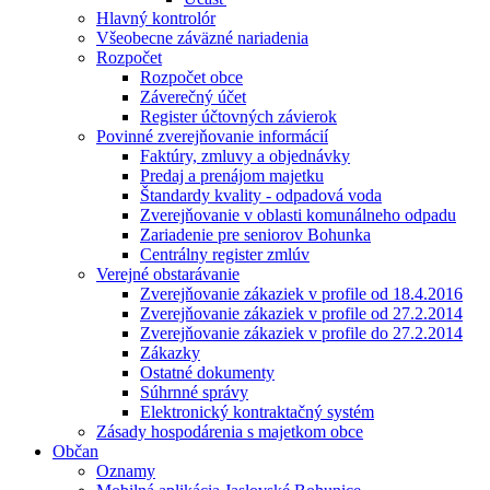
Hlavný kontrolór
Všeobecne záväzné nariadenia
Rozpočet
Rozpočet obce
Záverečný účet
Register účtovných závierok
Povinné zverejňovanie informácií
Faktúry, zmluvy a objednávky
Predaj a prenájom majetku
Štandardy kvality - odpadová voda
Zverejňovanie v oblasti komunálneho odpadu
Zariadenie pre seniorov Bohunka
Centrálny register zmlúv
Verejné obstarávanie
Zverejňovanie zákaziek v profile od 18.4.2016
Zverejňovanie zákaziek v profile od 27.2.2014
Zverejňovanie zákaziek v profile do 27.2.2014
Zákazky
Ostatné dokumenty
Súhrnné správy
Elektronický kontraktačný systém
Zásady hospodárenia s majetkom obce
Občan
Oznamy