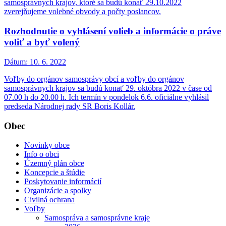
samosprávnych krajov, ktoré sa budú konať 29.10.2022
zverejňujeme volebné obvody a počty poslancov.
Rozhodnutie o vyhlásení volieb a informácie o práve
voliť a byť volený
Dátum:
10. 6. 2022
Voľby do orgánov samosprávy obcí a voľby do orgánov
samosprávnych krajov sa budú konať 29. októbra 2022 v čase od
07.00 h do 20.00 h. Ich termín v pondelok 6.6. oficiálne vyhlásil
predseda Národnej rady SR Boris Kollár.
Obec
Novinky obce
Info o obci
Územný plán obce
Koncepcie a štúdie
Poskytovanie informácií
Organizácie a spolky
Civilná ochrana
Voľby
Samospráva a samosprávne kraje