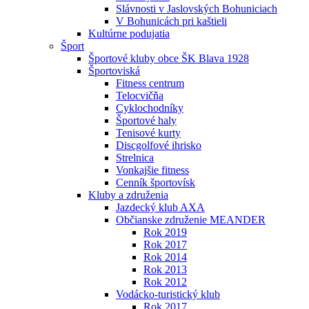
Slávnosti v Jaslovských Bohuniciach
V Bohunicách pri kaštieli
Kultúrne podujatia
Šport
Športové kluby obce ŠK Blava 1928
Športoviská
Fitness centrum
Telocvičňa
Cyklochodníky
Športové haly
Tenisové kurty
Discgolfové ihrisko
Strelnica
Vonkajšie fitness
Cenník športovísk
Kluby a združenia
Jazdecký klub AXA
Občianske združenie MEANDER
Rok 2019
Rok 2017
Rok 2014
Rok 2013
Rok 2012
Vodácko-turistický klub
Rok 2017