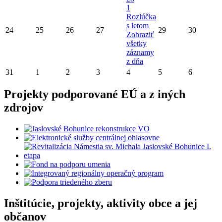
1
Rozlúčka
s letom
24
25
26
27
29
30
Zobraziť
všetky
záznamy
z dňa
31
1
2
3
4
5
6
Projekty podporované EÚ a z iných
zdrojov
Inštitúcie, projekty, aktivity obce a jej
občanov