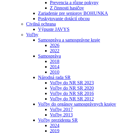
Prevencia a rôzne pokyny
Z činnosti hasičov
Zariadenie pre seniorov BOHUNKA
Poskytovanie dotácií obcou
Civilná ochrana
Výpuste JAVYS
Voľby
Samospráva a samosprávne kraje
2026
2022
Samospráva
2018
2014
2010
Národná rada SR
Voľby do NR SR 2023
Voľby do NR SR 2020
Voľby do NR SR 2016
Voľby do NR SR 2012
Voľby do orgánov samosprávnych krajov
Voľby 2017
Voľby 2013
Voľby prezidenta SR
2024
2019