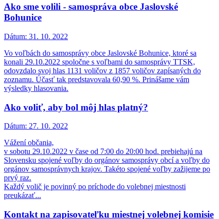
Ako sme volili - samospráva obce Jaslovské
Bohunice
Dátum:
31. 10. 2022
Vo voľbách do samosprávy obce Jaslovské Bohunice, ktoré sa
konali 29.10.2022 spoločne s voľbami do samosprávy TTSK,
odovzdalo svoj hlas 1131 voličov z 1857 voličov zapísaných do
zoznamu. Účasť tak predstavovala 60,90 %. Prinášame vám
výsledky hlasovania.
Ako voliť, aby bol môj hlas platný?
Dátum:
27. 10. 2022
Vážení občania,
v sobotu 29.10.2022 v čase od 7:00 do 20:00 hod. prebiehajú na
Slovensku spojené voľby do orgánov samosprávy obcí a voľby do
orgánov samosprávnych krajov. Takéto spojené voľby zažijeme po
prvý raz.
Každý volič je povinný po príchode do volebnej miestnosti
preukázať...
Kontakt na zapisovateľku miestnej volebnej komisie