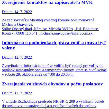
Zverejnenie kontaktov na zapisovateľa MVK
Dátum:
14. 7. 2022
Za zapisovateľku Miestnej volebnej komisie bola menovaná
Michaela Oravcová.
Sídlo: Obecný úrad, Nám. sv. Michala 36/10A, Jasl. Bohunice.
Kontakt: 0908 116 641, michaela.oravcova@intra.dcom.sk.
Informácia o podmienkach práva voliť a práva byť
volený
Dátum:
12. 7. 2022
Zverejňujeme informáciu o práve voliť a byť volený pre voľby do
orgánov samosprávy obcí a samosprávy krajov, ktoré sa budú konať
v sobotu 29. októbra 2022 od 7:00 do 20:00 h.
Zverejnenie volebných obvodov a počtu poslancov
Dátum:
12. 7. 2022
V zmysle Rozhodnutia predsedu NR SR č. 209 o vyhlásení volieb
do orgánov samosprávy obcí a o vyhlásení volieb do orgánov