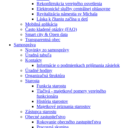
Rekonštrrukcia verejného osvetlenia
Elektronické služby centrálnej ohlasovne
Revitalizácia námestia sv Michala
Láska k čítaniu začína u detí
Mobilná aplikácia
Často kladené otázky (FAQ)
Smart city & Open data
Transparentná obec
Samospráva
Novinky zo samosprávy
Úradná tabuľa
Kontakty
Informácie o podmienkach prijímania zásielok
Úradné hodiny
Organizačná štruktúra
Starosta
Funkcia starostu
Tlačivá - majetkové pomery verejného
funkcionára
História starostov
Majetkové priznania starostov
Zástupca starostu
Obecné zastupiteľstvo
Rokovanie obecného zastupiteľstva
Pracovná skupina