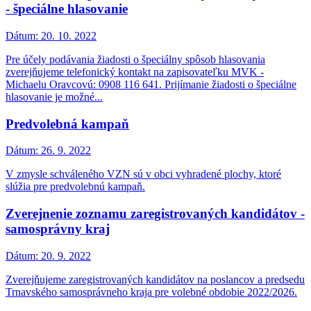
- špeciálne hlasovanie
Dátum:
20. 10. 2022
Pre účely podávania žiadosti o špeciálny spôsob hlasovania
zverejňujeme telefonický kontakt na zapisovateľku MVK -
Michaelu Oravcovú: 0908 116 641. Prijímanie žiadosti o špeciálne
hlasovanie je možné...
Predvolebná kampaň
Dátum:
26. 9. 2022
V zmysle schváleného VZN sú v obci vyhradené plochy, ktoré
slúžia pre predvolebnú kampaň.
Zverejnenie zoznamu zaregistrovaných kandidátov -
samosprávny kraj
Dátum:
20. 9. 2022
Zverejňujeme zaregistrovaných kandidátov na poslancov a predsedu
Trnavského samosprávneho kraja pre volebné obdobie 2022/2026.