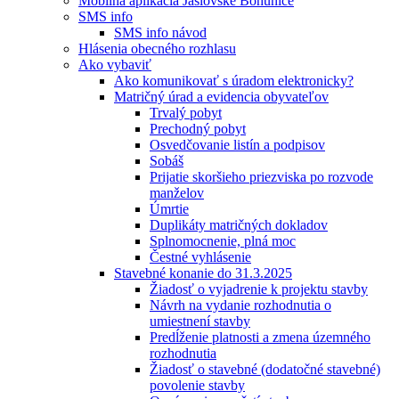
Mobilná aplikácia Jaslovské Bohunice
SMS info
SMS info návod
Hlásenia obecného rozhlasu
Ako vybaviť
Ako komunikovať s úradom elektronicky?
Matričný úrad a evidencia obyvateľov
Trvalý pobyt
Prechodný pobyt
Osvedčovanie listín a podpisov
Sobáš
Prijatie skoršieho priezviska po rozvode
manželov
Úmrtie
Duplikáty matričných dokladov
Splnomocnenie, plná moc
Čestné vyhlásenie
Stavebné konanie do 31.3.2025
Žiadosť o vyjadrenie k projektu stavby
Návrh na vydanie rozhodnutia o
umiestnení stavby
Predĺženie platnosti a zmena územného
rozhodnutia
Žiadosť o stavebné (dodatočné stavebné)
povolenie stavby