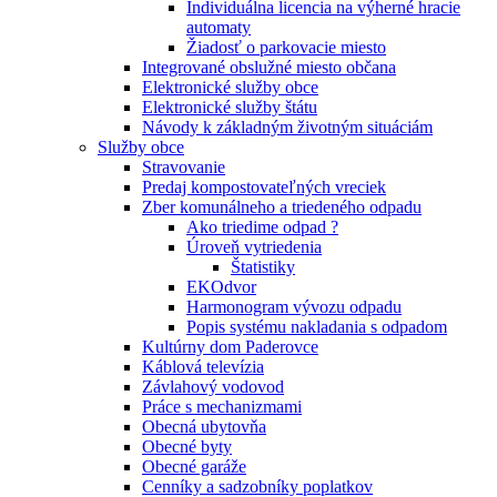
Individuálna licencia na výherné hracie
automaty
Žiadosť o parkovacie miesto
Integrované obslužné miesto občana
Elektronické služby obce
Elektronické služby štátu
Návody k základným životným situáciám
Služby obce
Stravovanie
Predaj kompostovateľných vreciek
Zber komunálneho a triedeného odpadu
Ako triedime odpad ?
Úroveň vytriedenia
Štatistiky
EKOdvor
Harmonogram vývozu odpadu
Popis systému nakladania s odpadom
Kultúrny dom Paderovce
Káblová televízia
Závlahový vodovod
Práce s mechanizmami
Obecná ubytovňa
Obecné byty
Obecné garáže
Cenníky a sadzobníky poplatkov