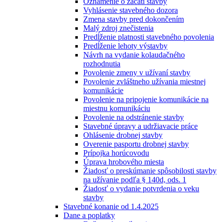
Oznámenie o začatí stavby
Vyhlásenie stavebného dozora
Zmena stavby pred dokončením
Malý zdroj znečistenia
Predĺženie platnosti stavebného povolenia
Predĺženie lehoty výstavby
Návrh na vydanie kolaudačného
rozhodnutia
Povolenie zmeny v užívaní stavby
Povolenie zvláštneho užívania miestnej
komunikácie
Povolenie na pripojenie komunikácie na
miestnu komunikáciu
Povolenie na odstránenie stavby
Stavebné úpravy a udržiavacie práce
Ohlásenie drobnej stavby
Overenie pasportu drobnej stavby
Prípojka horúcovodu
Úprava hrobového miesta
Žiadosť o preskúmanie spôsobilosti stavby
na užívanie podľa § 140d, ods. 1
Žiadosť o vydanie potvrdenia o veku
stavby
Stavebné konanie od 1.4.2025
Dane a poplatky