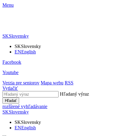
Menu
SK
Slovensky
SK
Slovensky
EN
English
Facebook
Youtube
Verzia pre seniorov
Mapa webu
RSS
Vytlačiť
Hľadaný výraz
Hľadať
rozšírené vyhľadávanie
SK
Slovensky
SK
Slovensky
EN
English