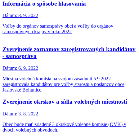
Informácia o spôsobe hlasovania
Dátum:
8. 9. 2022
Voľby do orgánov samosprávy obcí a voľby do orgánov
samosprávnych krajov v roku 2022
Zverejnenie zoznamov zaregistrovaných kandidátov
- samospráva
Dátum:
6. 9. 2022
Miestna volebná komisia na svojom zasadnutí 5.9.2022
zaregistrovala kandidátov pre voľby starostu a poslancov obce
Jaslovské Bohunice.
Zverejnenie okrskov a sídla volebných miestností
Dátum:
3. 8. 2022
Obec bude mať zriadené 3 okrskové volebné komisie (OVK) v
dvoch volebných obvodoch.