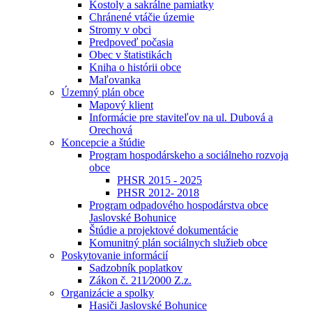
Kostoly a sakrálne pamiatky
Chránené vtáčie územie
Stromy v obci
Predpoveď počasia
Obec v štatistikách
Kniha o histórii obce
Maľovanka
Územný plán obce
Mapový klient
Informácie pre staviteľov na ul. Dubová a
Orechová
Koncepcie a štúdie
Program hospodárskeho a sociálneho rozvoja
obce
PHSR 2015 - 2025
PHSR 2012- 2018
Program odpadového hospodárstva obce
Jaslovské Bohunice
Štúdie a projektové dokumentácie
Komunitný plán sociálnych služieb obce
Poskytovanie informácií
Sadzobník poplatkov
Zákon č. 211⁄2000 Z.z.
Organizácie a spolky
Hasiči Jaslovské Bohunice