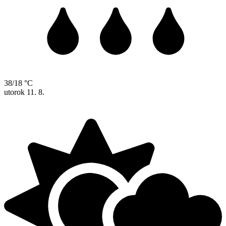
38/18 °C
utorok
11. 8.