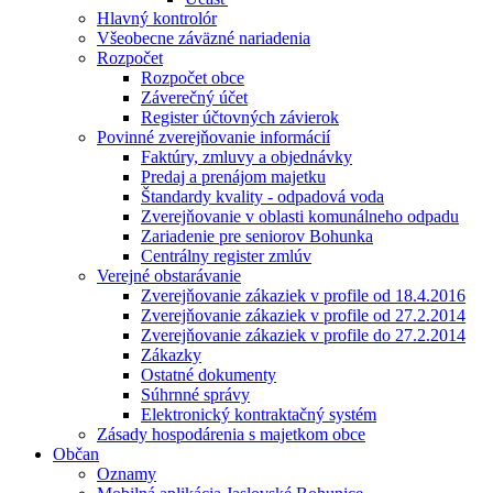
Hlavný kontrolór
Všeobecne záväzné nariadenia
Rozpočet
Rozpočet obce
Záverečný účet
Register účtovných závierok
Povinné zverejňovanie informácií
Faktúry, zmluvy a objednávky
Predaj a prenájom majetku
Štandardy kvality - odpadová voda
Zverejňovanie v oblasti komunálneho odpadu
Zariadenie pre seniorov Bohunka
Centrálny register zmlúv
Verejné obstarávanie
Zverejňovanie zákaziek v profile od 18.4.2016
Zverejňovanie zákaziek v profile od 27.2.2014
Zverejňovanie zákaziek v profile do 27.2.2014
Zákazky
Ostatné dokumenty
Súhrnné správy
Elektronický kontraktačný systém
Zásady hospodárenia s majetkom obce
Občan
Oznamy