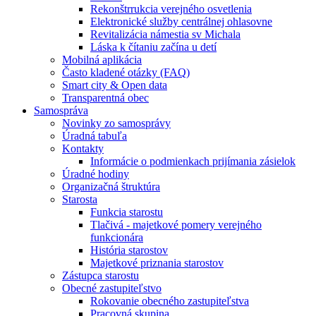
Rekonštrrukcia verejného osvetlenia
Elektronické služby centrálnej ohlasovne
Revitalizácia námestia sv Michala
Láska k čítaniu začína u detí
Mobilná aplikácia
Často kladené otázky (FAQ)
Smart city & Open data
Transparentná obec
Samospráva
Novinky zo samosprávy
Úradná tabuľa
Kontakty
Informácie o podmienkach prijímania zásielok
Úradné hodiny
Organizačná štruktúra
Starosta
Funkcia starostu
Tlačivá - majetkové pomery verejného
funkcionára
História starostov
Majetkové priznania starostov
Zástupca starostu
Obecné zastupiteľstvo
Rokovanie obecného zastupiteľstva
Pracovná skupina