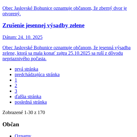
Obec Jaslovské Bohunice oznamuje občanom, že zberný dvor je
otvorený.
Zrušenie jesennej výsadby zelene
Dátum:
24. 10. 2025
Obec Jaslovské Bohunice oznamuje občanom, že jesenná výsadba
zelene, ktorá sa mala konať zajtra 25.10.2025 sa ruší z dôvodu
nepriaznivého počasia.
prvá stránka
predchádzajúca stránka
1
2
3
ďalšia stránka
posledná stránka
Zobrazené
1
-
30
z 170
Občan
Oznamy