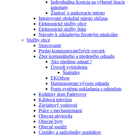
Individuálna licencia na výherné hracie
automaty
Žiadosť o parkovacie miesto
Integrované obslužné miesto občana
Elektronické služby obce
Elektronické služby štátu
Návody k základným životným situáciám
Služby obce
Stravovanie
Predaj kompostovateľných vreciek
Zber komunálneho a triedeného odpadu
Ako triedime odpad ?
Úroveň vytriedenia
Štatistiky
EKOdvor
Harmonogram vývozu odpadu
Popis systému nakladania s odpadom
Kultúrny dom Paderovce
Káblová televízia
Závlahový vodovod
Práce s mechanizmami
Obecná ubytovňa
Obecné byty
Obecné garáže
Cenníky a sadzobníky poplatkov