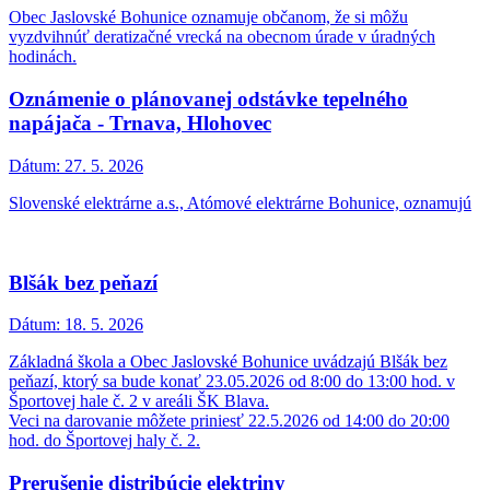
Obec Jaslovské Bohunice oznamuje občanom, že si môžu
vyzdvihnúť deratizačné vrecká na obecnom úrade v úradných
hodinách.
Oznámenie o plánovanej odstávke tepelného
napájača - Trnava, Hlohovec
Dátum:
27. 5. 2026
Slovenské elektrárne a.s., Atómové elektrárne Bohunice, oznamujú
Blšák bez peňazí
Dátum:
18. 5. 2026
Základná škola a Obec Jaslovské Bohunice uvádzajú Blšák bez
peňazí, ktorý sa bude konať 23.05.2026 od 8:00 do 13:00 hod. v
Športovej hale č. 2 v areáli ŠK Blava.
Veci na darovanie môžete priniesť 22.5.2026 od 14:00 do 20:00
hod. do Športovej haly č. 2.
Prerušenie distribúcie elektriny