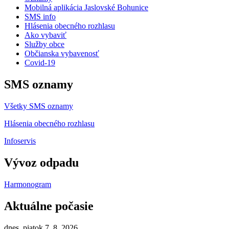
Mobilná aplikácia Jaslovské Bohunice
SMS info
Hlásenia obecného rozhlasu
Ako vybaviť
Služby obce
Občianska vybavenosť
Covid-19
SMS oznamy
Všetky SMS oznamy
Hlásenia obecného rozhlasu
Infoservis
Vývoz odpadu
Harmonogram
Aktuálne počasie
dnes, piatok 7. 8. 2026