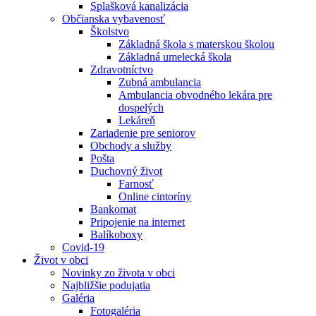
Splašková kanalizácia
Občianska vybavenosť
Školstvo
Základná škola s materskou školou
Základná umelecká škola
Zdravotníctvo
Zubná ambulancia
Ambulancia obvodného lekára pre
dospelých
Lekáreň
Zariadenie pre seniorov
Obchody a služby
Pošta
Duchovný život
Farnosť
Online cintoríny
Bankomat
Pripojenie na internet
Balíkoboxy
Covid-19
Život v obci
Novinky zo života v obci
Najbližšie podujatia
Galéria
Fotogaléria