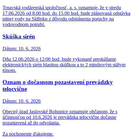
Trnavská vodárenská spoločnosť, a. s. oznamuje, že v stredu
17.06.2026 od 8.00 hod. do 15.00 hod. bude plánovaná odstávka
pitnej vody na Sídlisku z dôvodu odstránenia poruchy na
vodovodnom potrubí.
Skúška sirén
Dátum:
10. 6. 2026
Dňa 12.06.2026 o 12:00 hod. bude vykonané preskúšanie
elektronických sirén hlasitou skúškou a to 2 minútovým stálym
tónom.
Oznam o dočasnom pozastavení prevádzky
telocvične
Dátum:
10. 6. 2026
Obecný úrad Jaslovské Bohunice oznamuje občanom, že s
účinnosťou od 10.6.2026 je prevádzka telocvične dočasne
pozastavená až do odvolania.
Za pochopenie ďakujeme.