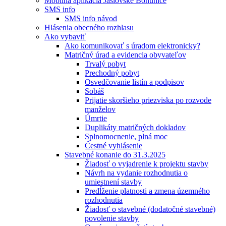
Mobilná aplikácia Jaslovské Bohunice
SMS info
SMS info návod
Hlásenia obecného rozhlasu
Ako vybaviť
Ako komunikovať s úradom elektronicky?
Matričný úrad a evidencia obyvateľov
Trvalý pobyt
Prechodný pobyt
Osvedčovanie listín a podpisov
Sobáš
Prijatie skoršieho priezviska po rozvode
manželov
Úmrtie
Duplikáty matričných dokladov
Splnomocnenie, plná moc
Čestné vyhlásenie
Stavebné konanie do 31.3.2025
Žiadosť o vyjadrenie k projektu stavby
Návrh na vydanie rozhodnutia o
umiestnení stavby
Predĺženie platnosti a zmena územného
rozhodnutia
Žiadosť o stavebné (dodatočné stavebné)
povolenie stavby