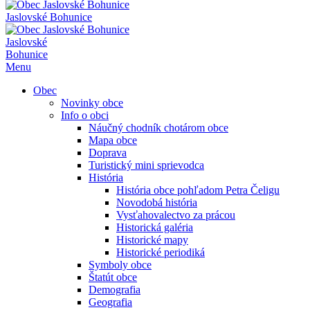
Jaslovské Bohunice
Jaslovské
Bohunice
Menu
Obec
Novinky obce
Info o obci
Náučný chodník chotárom obce
Mapa obce
Doprava
Turistický mini sprievodca
História
História obce pohľadom Petra Čeligu
Novodobá história
Vysťahovalectvo za prácou
Historická galéria
Historické mapy
Historické periodiká
Symboly obce
Štatút obce
Demografia
Geografia