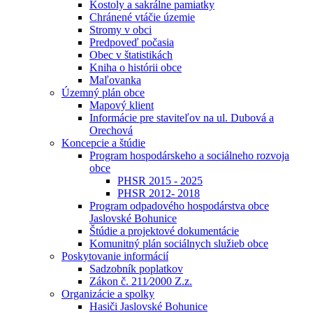
Kostoly a sakrálne pamiatky
Chránené vtáčie územie
Stromy v obci
Predpoveď počasia
Obec v štatistikách
Kniha o histórii obce
Maľovanka
Územný plán obce
Mapový klient
Informácie pre staviteľov na ul. Dubová a
Orechová
Koncepcie a štúdie
Program hospodárskeho a sociálneho rozvoja
obce
PHSR 2015 - 2025
PHSR 2012- 2018
Program odpadového hospodárstva obce
Jaslovské Bohunice
Štúdie a projektové dokumentácie
Komunitný plán sociálnych služieb obce
Poskytovanie informácií
Sadzobník poplatkov
Zákon č. 211⁄2000 Z.z.
Organizácie a spolky
Hasiči Jaslovské Bohunice