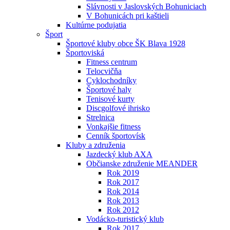
Slávnosti v Jaslovských Bohuniciach
V Bohunicách pri kaštieli
Kultúrne podujatia
Šport
Športové kluby obce ŠK Blava 1928
Športoviská
Fitness centrum
Telocvičňa
Cyklochodníky
Športové haly
Tenisové kurty
Discgolfové ihrisko
Strelnica
Vonkajšie fitness
Cenník športovísk
Kluby a združenia
Jazdecký klub AXA
Občianske združenie MEANDER
Rok 2019
Rok 2017
Rok 2014
Rok 2013
Rok 2012
Vodácko-turistický klub
Rok 2017