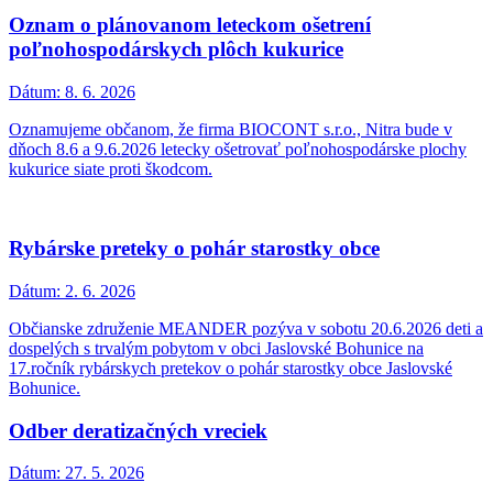
Oznam o plánovanom leteckom ošetrení
poľnohospodárskych plôch kukurice
Dátum:
8. 6. 2026
Oznamujeme občanom, že firma BIOCONT s.r.o., Nitra bude v
dňoch 8.6 a 9.6.2026 letecky ošetrovať poľnohospodárske plochy
kukurice siate proti škodcom.
Rybárske preteky o pohár starostky obce
Dátum:
2. 6. 2026
Občianske združenie MEANDER pozýva v sobotu 20.6.2026 deti a
dospelých s trvalým pobytom v obci Jaslovské Bohunice na
17.ročník rybárskych pretekov o pohár starostky obce Jaslovské
Bohunice.
Odber deratizačných vreciek
Dátum:
27. 5. 2026