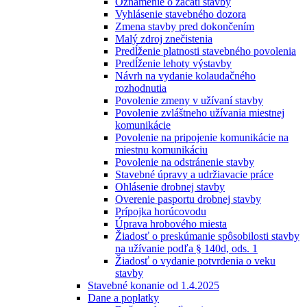
Oznámenie o začatí stavby
Vyhlásenie stavebného dozora
Zmena stavby pred dokončením
Malý zdroj znečistenia
Predĺženie platnosti stavebného povolenia
Predĺženie lehoty výstavby
Návrh na vydanie kolaudačného
rozhodnutia
Povolenie zmeny v užívaní stavby
Povolenie zvláštneho užívania miestnej
komunikácie
Povolenie na pripojenie komunikácie na
miestnu komunikáciu
Povolenie na odstránenie stavby
Stavebné úpravy a udržiavacie práce
Ohlásenie drobnej stavby
Overenie pasportu drobnej stavby
Prípojka horúcovodu
Úprava hrobového miesta
Žiadosť o preskúmanie spôsobilosti stavby
na užívanie podľa § 140d, ods. 1
Žiadosť o vydanie potvrdenia o veku
stavby
Stavebné konanie od 1.4.2025
Dane a poplatky