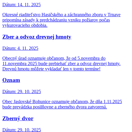
Dátum:
14. 11. 2025
Okresné riaditeľstvo Hasičského a záchranného zboru v Trnave
pripomína zásady k predchádzaniu vzniku požiarov počas
vykurovacieho obdobia.
Zber a odvoz drevnej hmoty
Dátum:
4. 11. 2025
Obecný úrad oznamuje občanom, že od 5.novembra do
11.novembra 2025 bude prebiehať zber a odvoz drevnej hmoty.
Drevnú hmotu môžete vykladať len v tomto termíne!
Oznam
Dátum:
29. 10. 2025
Obec Jaslovské Bohunice oznamuje občanom, že dňa 1.11.2025
bude prevádzka posilňovne a zberného dvora zatvorená.
Zberný dvor
Dátum:
29. 10. 2025