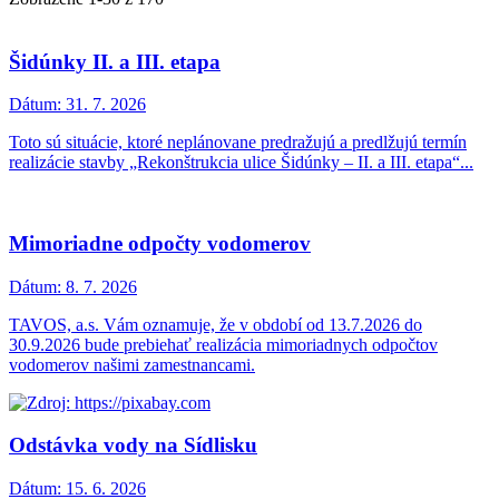
Šidúnky II. a III. etapa
Dátum:
31. 7. 2026
Toto sú situácie, ktoré neplánovane predražujú a predlžujú termín
realizácie stavby „Rekonštrukcia ulice Šidúnky – II. a III. etapa“...
Mimoriadne odpočty vodomerov
Dátum:
8. 7. 2026
TAVOS, a.s. Vám oznamuje, že v období od 13.7.2026 do
30.9.2026 bude prebiehať realizácia mimoriadnych odpočtov
vodomerov našimi zamestnancami.
Odstávka vody na Sídlisku
Dátum:
15. 6. 2026