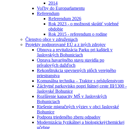
2014
Voľby do Europarlamentu
Referendum
Referendum 2026
Rok 2023 - o možnosti skrátiť volebné
obdobie
Rok 2015 - referendum o rodine
Členstvo obce v združeniach
Projekty podporované EÚ a z iných zdrojov
Obnova a revitalizácia Parku pri kaštieli v
Jaslovských Bohuniciach
Oprava havarijného stavu stavidla po
prívalových dažďoch
Rekonštrukcia spevnených plôch verejného
priestranstva
Komunálna technika – Traktor s príslušenstvom
Záchytné parkovisko popri štátnej ceste III⁄1300 -
Jaslovské Bohunice
Rozšírenie kapacity MŠ v Jaslovských
Bohuniciach
Riešenie migračných výziev v obci Jaslovské
Bohunice
Podpora triedeného zberu odpadov
Modernizácia fyzikálnej a biologickej⁄chemickej
učebne