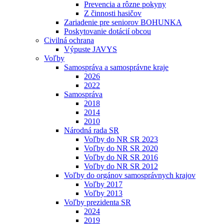
Prevencia a rôzne pokyny
Z činnosti hasičov
Zariadenie pre seniorov BOHUNKA
Poskytovanie dotácií obcou
Civilná ochrana
Výpuste JAVYS
Voľby
Samospráva a samosprávne kraje
2026
2022
Samospráva
2018
2014
2010
Národná rada SR
Voľby do NR SR 2023
Voľby do NR SR 2020
Voľby do NR SR 2016
Voľby do NR SR 2012
Voľby do orgánov samosprávnych krajov
Voľby 2017
Voľby 2013
Voľby prezidenta SR
2024
2019