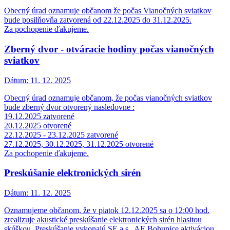
Obecný úrad oznamuje občanom že počas Vianočných sviatkov
bude posilňovňa zatvorená od 22.12.2025 do 31.12.2025.
Za pochopenie ďakujeme.
Zberný dvor - otváracie hodiny počas vianočných
sviatkov
Dátum:
11. 12. 2025
Obecný úrad oznamuje občanom, že počas vianočných sviatkov
bude zberný dvor otvorený nasledovne :
19.12.2025 zatvorené
20.12.2025 otvorené
22.12.2025 - 23.12.2025 zatvorené
27.12.2025, 30.12.2025, 31.12.2025 otvorené
Za pochopenie ďakujeme.
Preskúšanie elektronických sirén
Dátum:
11. 12. 2025
Oznamujeme občanom, že v piatok 12.12.2025 sa o 12:00 hod.
zrealizuje akustické preskúšanie elektronických sirén hlasitou
skúškou. Preskúšanie vykonajú SE a.s., AE Bohunice aktiváciou