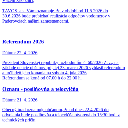
Vážení zákazníci,
TAVOS, a.s. Vám oznamuje, že v období od 11.5.2026 do
30.6.2026 bude prebiehať realizácia odpočtov vodomerov v
Paderovciach našimi zamestnancami.
Referendum 2026
Dátum:
22. 4. 2026
Prezident Slovenskej republiky rozhodnutím č. 60/2026 Z. z., na
základe petície občanov prijatej 23. marca 2026 vyhlásil referendum
a určil deň jeho konania na sobotu 4. júla 2026
Referendum sa koná od 07.00 h do 22.00 h.
Oznam - posilňovňa a telocvičňa
Dátum:
21. 4. 2026
Obecný úrad oznamuje občanom, že od dnes 22.4.2026 do
odvolania bude posilňovňa a telocvičňa otvorená do 15:30 hod. z
technických príčin.