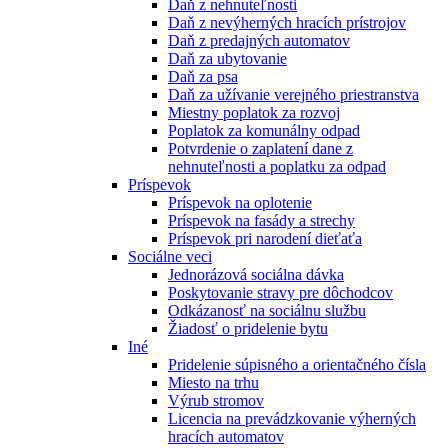
Daň z nehnuteľnosti
Daň z nevýherných hracích prístrojov
Daň z predajných automatov
Daň za ubytovanie
Daň za psa
Daň za užívanie verejného priestranstva
Miestny poplatok za rozvoj
Poplatok za komunálny odpad
Potvrdenie o zaplatení dane z
nehnuteľnosti a poplatku za odpad
Príspevok
Príspevok na oplotenie
Príspevok na fasády a strechy
Príspevok pri narodení dieťaťa
Sociálne veci
Jednorázová sociálna dávka
Poskytovanie stravy pre dôchodcov
Odkázanosť na sociálnu službu
Žiadosť o pridelenie bytu
Iné
Pridelenie súpisného a orientačného čísla
Miesto na trhu
Výrub stromov
Licencia na prevádzkovanie výherných
hracích automatov