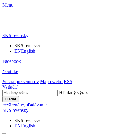
Menu
SK
Slovensky
SK
Slovensky
EN
English
Facebook
Youtube
Verzia pre seniorov
Mapa webu
RSS
Vytlačiť
Hľadaný výraz
Hľadať
rozšírené vyhľadávanie
SK
Slovensky
SK
Slovensky
EN
English