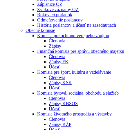
Zápisnice OZ
Zvukové záznamy OZ
Rokovací poriadok
Odmeňovanie poslancov
História poslancov a účasť na zasadnutiach
Obecné komisie
Komisia pre ochranu verejného záujmu
Členovia
Zápisy
Finančná komisia pre správu obecného majetku
Členovia
Zápisy FK
Účasť
Komisia pre šport, kultúru a vzdelávanie
Členovia
Zápisy KSK
Účasť
Komisia bytová, sociálna, obchodu a služieb
Členovia
Zápisy KBSOS
Účasť
Komisia životného prostredia a výstavby
Členovia
Zápisy KŽP
Účasť