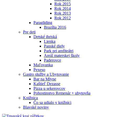
Rok 2015
Rok 2014
Rok 2013
Rok 2012
Paragliding
Brazília 2016
Pre deti
Detské ihriská
Lienka
Panské diely
Park pri amfiteátri
Areál materskej školy
Paderovce
Maľovanka
Pexeso
Gastro služby a Ubytovanie
Bar na Mlyne
Kaštieľ Dezasse
Pizza u sekerovcov
Pohostinstvo Remenár + ubytovňa
Knižnica
Čo sa udialo v knižnici
Blavské noviny