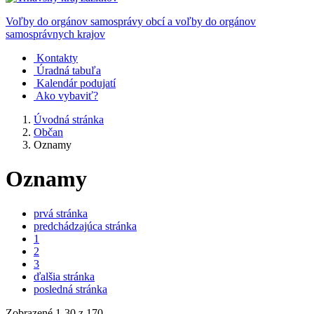
Voľby do orgánov samosprávy obcí a voľby do orgánov
samosprávnych krajov
Kontakty
Úradná tabuľa
Kalendár podujatí
Ako vybaviť?
Úvodná stránka
Občan
Oznamy
Oznamy
prvá stránka
predchádzajúca stránka
1
2
3
ďalšia stránka
posledná stránka
Zobrazené
1
-
30
z 170