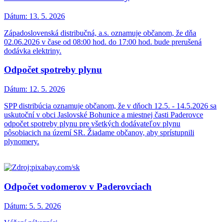
Dátum:
13. 5. 2026
Západoslovenská distribučná, a.s. oznamuje občanom, že dňa
02.06.2026 v čase od 08:00 hod. do 17:00 hod. bude prerušená
dodávka elektriny.
Odpočet spotreby plynu
Dátum:
12. 5. 2026
SPP distribúcia oznamuje občanom, že v dňoch 12.5. - 14.5.2026 sa
uskutoční v obci Jaslovské Bohunice a miestnej časti Paderovce
odpočet spotreby plynu pre všetkých dodávateľov plynu
pôsobiacich na území SR. Žiadame občanov, aby sprístupnili
plynomery.
Odpočet vodomerov v Paderovciach
Dátum:
5. 5. 2026