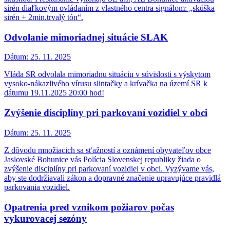
sirén diaľkovým ovládaním z vlastného centra signálom: „skúška
sirén + 2min.trvalý tón“.
Odvolanie mimoriadnej situácie SLAK
Dátum:
25. 11. 2025
Vláda SR odvolala mimoriadnu situáciu v súvislosti s výskytom
vysoko-nákazlivého vírusu slintačky a krívačka na území SR k
dátumu 19.11.2025 20:00 hod!
Zvýšenie disciplíny pri parkovaní vozidiel v obci
Dátum:
25. 11. 2025
Z dôvodu množiacich sa sťažností a oznámení obyvateľov obce
Jaslovské Bohunice vás Polícia Slovenskej republiky žiada o
zvýšenie disciplíny pri parkovaní vozidiel v obci. Vyzývame vás,
aby ste dodržiavali zákon a dopravné značenie upravujúce pravidlá
parkovania vozidiel.
Opatrenia pred vznikom požiarov počas
vykurovacej sezóny