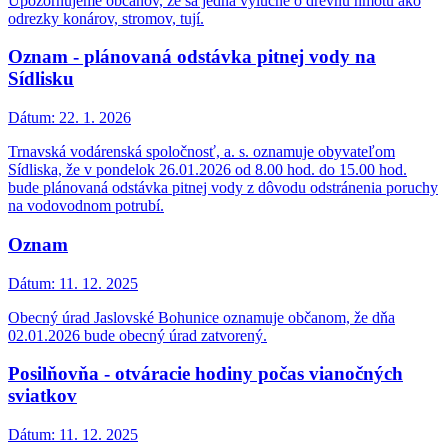
Upozorňujeme občanov, že sa jedná výlučne o drevnú hmotu ako
odrezky konárov, stromov, tují.
Oznam - plánovaná odstávka pitnej vody na
Sídlisku
Dátum:
22. 1. 2026
Trnavská vodárenská spoločnosť, a. s. oznamuje obyvateľom
Sídliska, že v pondelok 26.01.2026 od 8.00 hod. do 15.00 hod.
bude plánovaná odstávka pitnej vody z dôvodu odstránenia poruchy
na vodovodnom potrubí.
Oznam
Dátum:
11. 12. 2025
Obecný úrad Jaslovské Bohunice oznamuje občanom, že dňa
02.01.2026 bude obecný úrad zatvorený.
Posilňovňa - otváracie hodiny počas vianočných
sviatkov
Dátum:
11. 12. 2025