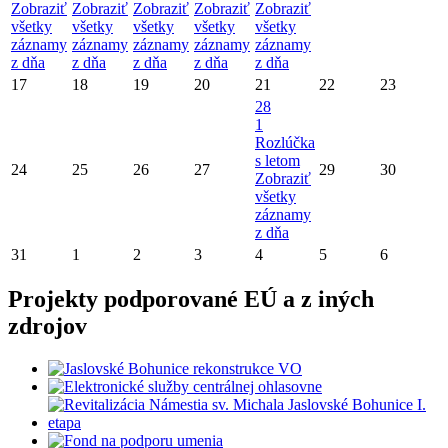
Zobraziť
Zobraziť
Zobraziť
Zobraziť
Zobraziť
všetky
všetky
všetky
všetky
všetky
záznamy
záznamy
záznamy
záznamy
záznamy
z dňa
z dňa
z dňa
z dňa
z dňa
17
18
19
20
21
22
23
28
1
Rozlúčka
s letom
24
25
26
27
29
30
Zobraziť
všetky
záznamy
z dňa
31
1
2
3
4
5
6
Projekty podporované EÚ a z iných
zdrojov