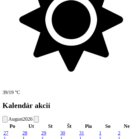
39/19 °C
Kalendár akcií
August
2026
Po
Ut
St
Št
Pia
So
Ne
27
28
29
30
31
1
2
1
1
1
1
1
1
1