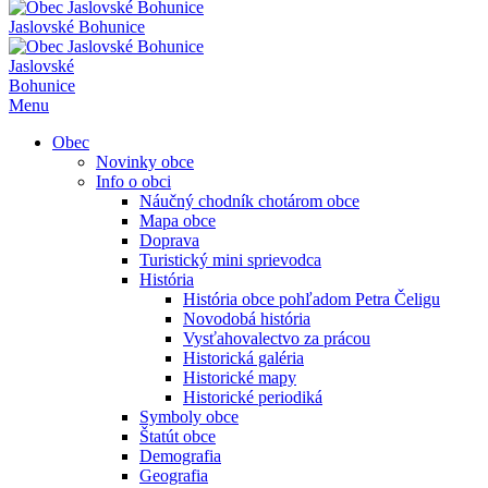
Jaslovské Bohunice
Jaslovské
Bohunice
Menu
Obec
Novinky obce
Info o obci
Náučný chodník chotárom obce
Mapa obce
Doprava
Turistický mini sprievodca
História
História obce pohľadom Petra Čeligu
Novodobá história
Vysťahovalectvo za prácou
Historická galéria
Historické mapy
Historické periodiká
Symboly obce
Štatút obce
Demografia
Geografia