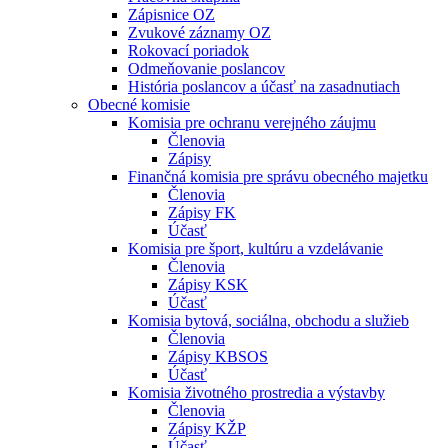
Zápisnice OZ
Zvukové záznamy OZ
Rokovací poriadok
Odmeňovanie poslancov
História poslancov a účasť na zasadnutiach
Obecné komisie
Komisia pre ochranu verejného záujmu
Členovia
Zápisy
Finančná komisia pre správu obecného majetku
Členovia
Zápisy FK
Účasť
Komisia pre šport, kultúru a vzdelávanie
Členovia
Zápisy KSK
Účasť
Komisia bytová, sociálna, obchodu a služieb
Členovia
Zápisy KBSOS
Účasť
Komisia životného prostredia a výstavby
Členovia
Zápisy KŽP
Účasť