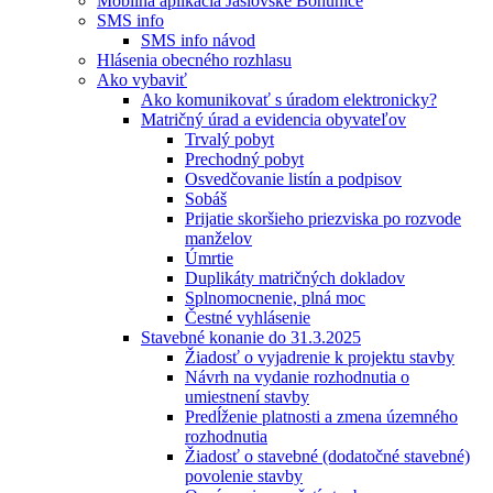
Mobilná aplikácia Jaslovské Bohunice
SMS info
SMS info návod
Hlásenia obecného rozhlasu
Ako vybaviť
Ako komunikovať s úradom elektronicky?
Matričný úrad a evidencia obyvateľov
Trvalý pobyt
Prechodný pobyt
Osvedčovanie listín a podpisov
Sobáš
Prijatie skoršieho priezviska po rozvode
manželov
Úmrtie
Duplikáty matričných dokladov
Splnomocnenie, plná moc
Čestné vyhlásenie
Stavebné konanie do 31.3.2025
Žiadosť o vyjadrenie k projektu stavby
Návrh na vydanie rozhodnutia o
umiestnení stavby
Predĺženie platnosti a zmena územného
rozhodnutia
Žiadosť o stavebné (dodatočné stavebné)
povolenie stavby