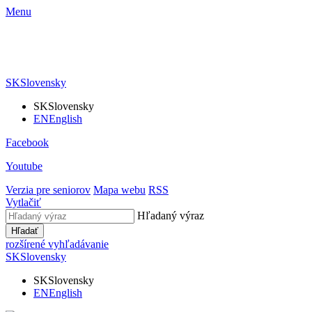
Menu
SK
Slovensky
SK
Slovensky
EN
English
Facebook
Youtube
Verzia pre seniorov
Mapa webu
RSS
Vytlačiť
Hľadaný výraz
Hľadať
rozšírené vyhľadávanie
SK
Slovensky
SK
Slovensky
EN
English