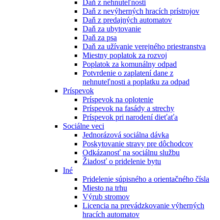
Daň z nehnuteľnosti
Daň z nevýherných hracích prístrojov
Daň z predajných automatov
Daň za ubytovanie
Daň za psa
Daň za užívanie verejného priestranstva
Miestny poplatok za rozvoj
Poplatok za komunálny odpad
Potvrdenie o zaplatení dane z
nehnuteľnosti a poplatku za odpad
Príspevok
Príspevok na oplotenie
Príspevok na fasády a strechy
Príspevok pri narodení dieťaťa
Sociálne veci
Jednorázová sociálna dávka
Poskytovanie stravy pre dôchodcov
Odkázanosť na sociálnu službu
Žiadosť o pridelenie bytu
Iné
Pridelenie súpisného a orientačného čísla
Miesto na trhu
Výrub stromov
Licencia na prevádzkovanie výherných
hracích automatov