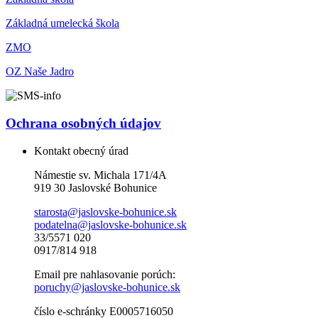
Základná umelecká škola
ZMO
OZ Naše Jadro
Ochrana osobných údajov
Kontakt obecný úrad
Námestie sv. Michala 171/4A
919 30 Jaslovské Bohunice
starosta@jaslovske-bohunice.sk
podatelna@jaslovske-bohunice.sk
33/5571 020
0917/814 918
Email pre nahlasovanie porúch:
poruchy@jaslovske-bohunice.sk
číslo e-schránky E0005716050