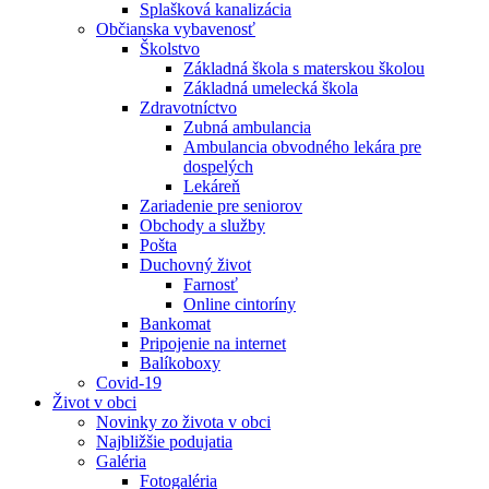
Splašková kanalizácia
Občianska vybavenosť
Školstvo
Základná škola s materskou školou
Základná umelecká škola
Zdravotníctvo
Zubná ambulancia
Ambulancia obvodného lekára pre
dospelých
Lekáreň
Zariadenie pre seniorov
Obchody a služby
Pošta
Duchovný život
Farnosť
Online cintoríny
Bankomat
Pripojenie na internet
Balíkoboxy
Covid-19
Život v obci
Novinky zo života v obci
Najbližšie podujatia
Galéria
Fotogaléria