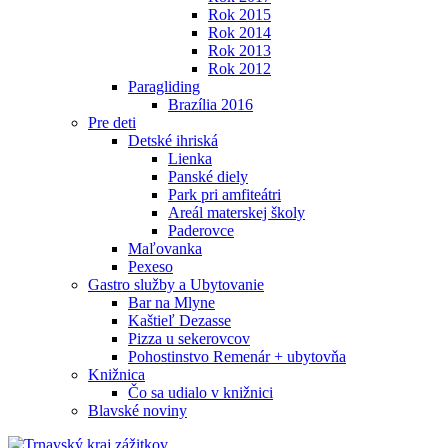
Rok 2015
Rok 2014
Rok 2013
Rok 2012
Paragliding
Brazília 2016
Pre deti
Detské ihriská
Lienka
Panské diely
Park pri amfiteátri
Areál materskej školy
Paderovce
Maľovanka
Pexeso
Gastro služby a Ubytovanie
Bar na Mlyne
Kaštieľ Dezasse
Pizza u sekerovcov
Pohostinstvo Remenár + ubytovňa
Knižnica
Čo sa udialo v knižnici
Blavské noviny