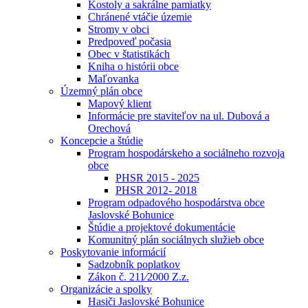
Kostoly a sakrálne pamiatky
Chránené vtáčie územie
Stromy v obci
Predpoveď počasia
Obec v štatistikách
Kniha o histórii obce
Maľovanka
Územný plán obce
Mapový klient
Informácie pre staviteľov na ul. Dubová a
Orechová
Koncepcie a štúdie
Program hospodárskeho a sociálneho rozvoja
obce
PHSR 2015 - 2025
PHSR 2012- 2018
Program odpadového hospodárstva obce
Jaslovské Bohunice
Štúdie a projektové dokumentácie
Komunitný plán sociálnych služieb obce
Poskytovanie informácií
Sadzobník poplatkov
Zákon č. 211⁄2000 Z.z.
Organizácie a spolky
Hasiči Jaslovské Bohunice