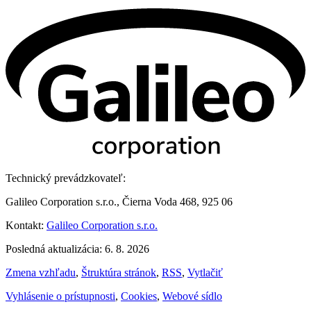
Technický prevádzkovateľ:
Galileo Corporation s.r.o., Čierna Voda 468, 925 06
Kontakt:
Galileo Corporation s.r.o.
Posledná aktualizácia: 6. 8. 2026
Zmena vzhľadu
,
Štruktúra stránok
,
RSS
,
Vytlačiť
Vyhlásenie o prístupnosti
,
Cookies
,
Webové sídlo