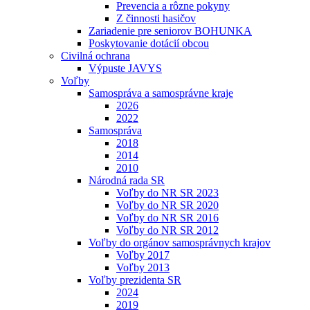
Prevencia a rôzne pokyny
Z činnosti hasičov
Zariadenie pre seniorov BOHUNKA
Poskytovanie dotácií obcou
Civilná ochrana
Výpuste JAVYS
Voľby
Samospráva a samosprávne kraje
2026
2022
Samospráva
2018
2014
2010
Národná rada SR
Voľby do NR SR 2023
Voľby do NR SR 2020
Voľby do NR SR 2016
Voľby do NR SR 2012
Voľby do orgánov samosprávnych krajov
Voľby 2017
Voľby 2013
Voľby prezidenta SR
2024
2019