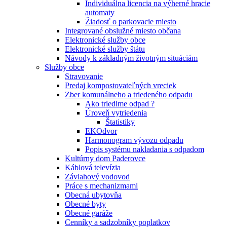
Individuálna licencia na výherné hracie
automaty
Žiadosť o parkovacie miesto
Integrované obslužné miesto občana
Elektronické služby obce
Elektronické služby štátu
Návody k základným životným situáciám
Služby obce
Stravovanie
Predaj kompostovateľných vreciek
Zber komunálneho a triedeného odpadu
Ako triedime odpad ?
Úroveň vytriedenia
Štatistiky
EKOdvor
Harmonogram vývozu odpadu
Popis systému nakladania s odpadom
Kultúrny dom Paderovce
Káblová televízia
Závlahový vodovod
Práce s mechanizmami
Obecná ubytovňa
Obecné byty
Obecné garáže
Cenníky a sadzobníky poplatkov