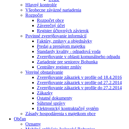
Hlavný kontrolór
Všeobecne záväzné nariadenia
Rozpočet
Rozpočet obce
Záverečný účet
Register účtovných závierok
Povinné zverejňovanie informácií
Faktúry, zmluvy a objednávky
Predaj a prenájom majetku
Štandardy kvality - odpadová voda
Zverejňovanie v oblasti komunálneho odpadu
Zariadenie pre seniorov Bohunka
Centrálny register zmlúv
Verejné obstarávanie
Zverejňovanie zákaziek v profile od 18.4.2016
Zverejňovanie zákaziek v profile od 27.2.2014
Zverejňovanie zákaziek v profile do 27.2.2014
Zákazky
Ostatné dokumenty
Súhrnné správy
Elektronický kontraktačný systém
Zásady hospodárenia s majetkom obce
Občan
Oznamy