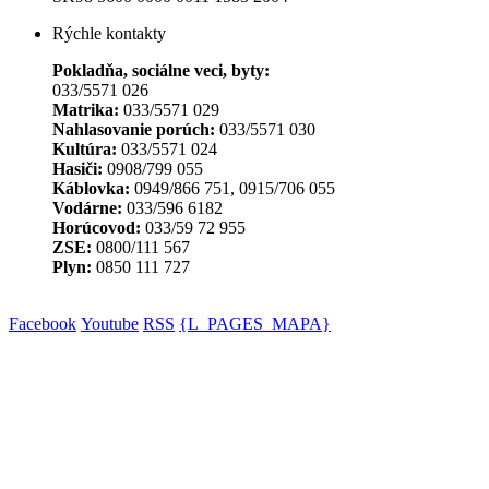
Rýchle kontakty
Pokladňa, sociálne veci, byty:
033/5571 026
Matrika:
033/5571 029
Nahlasovanie porúch:
033/5571 030
Kultúra:
033/5571 024
Hasiči:
0908/799 055
Káblovka:
0949/866 751, 0915/706 055
Vodárne:
033/596 6182
Horúcovod:
033/59 72 955
ZSE:
0800/111 567
Plyn:
0850 111 727
Facebook
Youtube
RSS
{L_PAGES_MAPA}