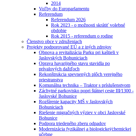
2014
Voľby do Europarlamentu
Referendum
Referendum 2026
Rok 2023 - o možnosti skrátiť volebné
obdobie
Rok 2015 - referendum o rodine
Členstvo obce v združeniach
Projekty podporované EÚ a z iných zdrojov
Obnova a revitalizácia Parku pri kaštieli v
Jaslovských Bohuniciach
Oprava havarijného stavu stavidla po
prívalových dažďoch
Rekonštrukcia spevnených plôch verejného
priestranstva
Komunálna technika – Traktor s príslušenstvom
Záchytné parkovisko popri štátnej ceste III⁄1300 -
Jaslovské Bohunice
Rozšírenie kapacity MŠ v Jaslovských
Bohuniciach
Riešenie migračných výziev v obci Jaslovské
Bohunice
Podpora triedeného zberu odpadov
Modernizácia fyzikálnej a biologickej⁄chemickej
učebne