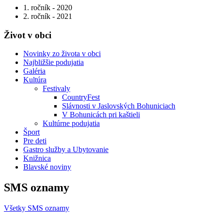
1. ročník - 2020
2. ročník - 2021
Život v obci
Novinky zo života v obci
Najbližšie podujatia
Galéria
Kultúra
Festivaly
CountryFest
Slávnosti v Jaslovských Bohuniciach
V Bohunicách pri kaštieli
Kultúrne podujatia
Šport
Pre deti
Gastro služby a Ubytovanie
Knižnica
Blavské noviny
SMS oznamy
Všetky SMS oznamy