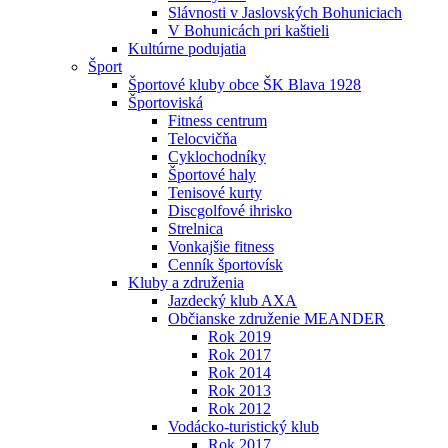
Slávnosti v Jaslovských Bohuniciach
V Bohunicách pri kaštieli
Kultúrne podujatia
Šport
Športové kluby obce ŠK Blava 1928
Športoviská
Fitness centrum
Telocvičňa
Cyklochodníky
Športové haly
Tenisové kurty
Discgolfové ihrisko
Strelnica
Vonkajšie fitness
Cenník športovísk
Kluby a združenia
Jazdecký klub AXA
Občianske združenie MEANDER
Rok 2019
Rok 2017
Rok 2014
Rok 2013
Rok 2012
Vodácko-turistický klub
Rok 2017