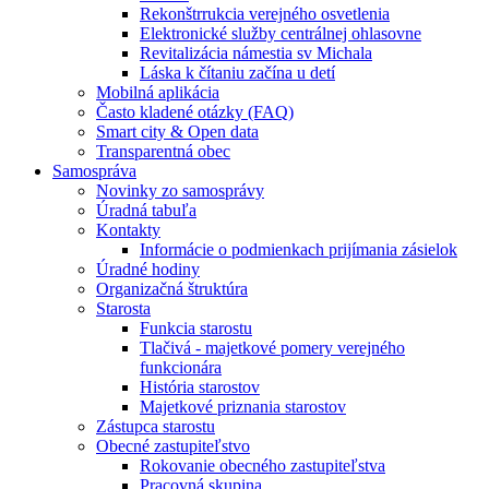
Rekonštrrukcia verejného osvetlenia
Elektronické služby centrálnej ohlasovne
Revitalizácia námestia sv Michala
Láska k čítaniu začína u detí
Mobilná aplikácia
Často kladené otázky (FAQ)
Smart city & Open data
Transparentná obec
Samospráva
Novinky zo samosprávy
Úradná tabuľa
Kontakty
Informácie o podmienkach prijímania zásielok
Úradné hodiny
Organizačná štruktúra
Starosta
Funkcia starostu
Tlačivá - majetkové pomery verejného
funkcionára
História starostov
Majetkové priznania starostov
Zástupca starostu
Obecné zastupiteľstvo
Rokovanie obecného zastupiteľstva
Pracovná skupina