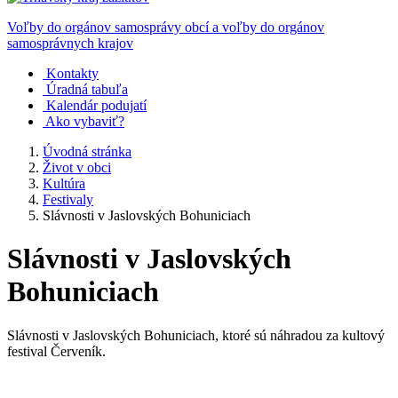
Voľby do orgánov samosprávy obcí a voľby do orgánov
samosprávnych krajov
Kontakty
Úradná tabuľa
Kalendár podujatí
Ako vybaviť?
Úvodná stránka
Život v obci
Kultúra
Festivaly
Slávnosti v Jaslovských Bohuniciach
Slávnosti v Jaslovských
Bohuniciach
Slávnosti v Jaslovských Bohuniciach, ktoré sú náhradou za kultový
festival Červeník.