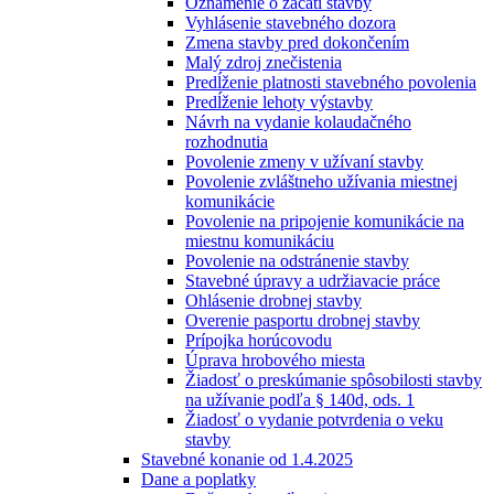
Oznámenie o začatí stavby
Vyhlásenie stavebného dozora
Zmena stavby pred dokončením
Malý zdroj znečistenia
Predĺženie platnosti stavebného povolenia
Predĺženie lehoty výstavby
Návrh na vydanie kolaudačného
rozhodnutia
Povolenie zmeny v užívaní stavby
Povolenie zvláštneho užívania miestnej
komunikácie
Povolenie na pripojenie komunikácie na
miestnu komunikáciu
Povolenie na odstránenie stavby
Stavebné úpravy a udržiavacie práce
Ohlásenie drobnej stavby
Overenie pasportu drobnej stavby
Prípojka horúcovodu
Úprava hrobového miesta
Žiadosť o preskúmanie spôsobilosti stavby
na užívanie podľa § 140d, ods. 1
Žiadosť o vydanie potvrdenia o veku
stavby
Stavebné konanie od 1.4.2025
Dane a poplatky