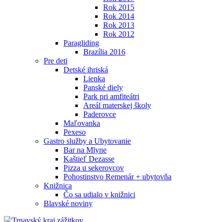
Rok 2015
Rok 2014
Rok 2013
Rok 2012
Paragliding
Brazília 2016
Pre deti
Detské ihriská
Lienka
Panské diely
Park pri amfiteátri
Areál materskej školy
Paderovce
Maľovanka
Pexeso
Gastro služby a Ubytovanie
Bar na Mlyne
Kaštieľ Dezasse
Pizza u sekerovcov
Pohostinstvo Remenár + ubytovňa
Knižnica
Čo sa udialo v knižnici
Blavské noviny