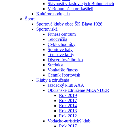
Slávnosti v Jaslovských Bohuniciach
V Bohunicách pri kaštieli
Kultúrne podujatia
Šport
Športové kluby obce ŠK Blava 1928
Športoviská
Fitness centrum
Telocvičňa
Cyklochodníky
Športové haly
Tenisové kurty
Discgolfové ihrisko
Strelnica
Vonkajšie fitness
Cenník športovísk
Kluby a združenia
Jazdecký klub AXA
Občianske združenie MEANDER
Rok 2019
Rok 2017
Rok 2014
Rok 2013
Rok 2012
Vodácko-turistický klub
Rok 2017