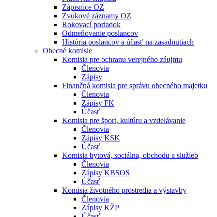
Zápisnice OZ
Zvukové záznamy OZ
Rokovací poriadok
Odmeňovanie poslancov
História poslancov a účasť na zasadnutiach
Obecné komisie
Komisia pre ochranu verejného záujmu
Členovia
Zápisy
Finančná komisia pre správu obecného majetku
Členovia
Zápisy FK
Účasť
Komisia pre šport, kultúru a vzdelávanie
Členovia
Zápisy KSK
Účasť
Komisia bytová, sociálna, obchodu a služieb
Členovia
Zápisy KBSOS
Účasť
Komisia životného prostredia a výstavby
Členovia
Zápisy KŽP
Účasť