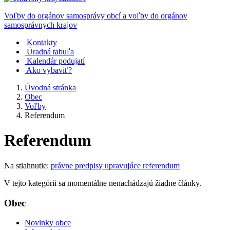
Voľby do orgánov samosprávy obcí a voľby do orgánov
samosprávnych krajov
Kontakty
Úradná tabuľa
Kalendár podujatí
Ako vybaviť?
Úvodná stránka
Obec
Voľby
Referendum
Referendum
Na stiahnutie:
právne predpisy upravujúce referendum
V tejto kategórii sa momentálne nenachádzajú žiadne články.
Obec
Novinky obce