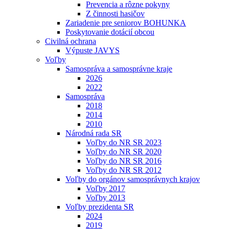
Prevencia a rôzne pokyny
Z činnosti hasičov
Zariadenie pre seniorov BOHUNKA
Poskytovanie dotácií obcou
Civilná ochrana
Výpuste JAVYS
Voľby
Samospráva a samosprávne kraje
2026
2022
Samospráva
2018
2014
2010
Národná rada SR
Voľby do NR SR 2023
Voľby do NR SR 2020
Voľby do NR SR 2016
Voľby do NR SR 2012
Voľby do orgánov samosprávnych krajov
Voľby 2017
Voľby 2013
Voľby prezidenta SR
2024
2019