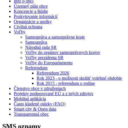
Info o obci
Územný plán obce
Koncepcie a štúdie
Poskytovanie informácií
Organizácie a spolky
Civilná ochrana
Voľby
Samospráva a samosprávne kraje
Samospráva
Národná rada SR
Voľby do orgánov samosprávnych krajov
Voľby prezidenta SR
Voľby do Europarlamentu
Referendum
Referendum 2026
Rok 2023 - o možnosti skrátiť volebné obdobie
Rok 2015 - referendum o rodine
Členstvo obce v združeniach
Projekty podporované EÚ a z iných zdrojov
Mobilná aplikácia
Často kladené otázky (FAQ)
Smart city & Open data
Transparentná obec
SMS oznamy