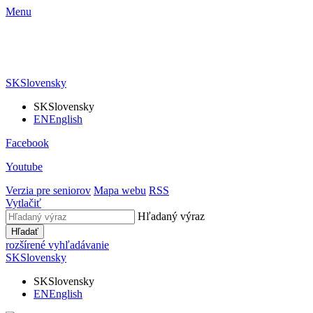
Menu
SK
Slovensky
SK
Slovensky
EN
English
Facebook
Youtube
Verzia pre seniorov
Mapa webu
RSS
Vytlačiť
Hľadaný výraz
Hľadať
rozšírené vyhľadávanie
SK
Slovensky
SK
Slovensky
EN
English