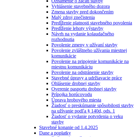
Oznámenie o začatí stavby
Vyhlásenie stavebného dozora
Zmena stavby pred dokončením
Malý zdroj znečistenia
Predĺženie platnosti stavebného povolenia
Predĺženie lehoty výstavby
Návrh na vydanie kolaudačného
rozhodnutia
Povolenie zmeny v užívaní stavby
Povolenie zvláštneho užívania miestnej
komunikácie
Povolenie na pripojenie komunikácie na
miestnu komunikáciu
Povolenie na odstránenie stavby
Stavebné úpravy a udržiavacie práce
Ohlásenie drobnej stavby
Overenie pasportu drobnej stavby
Prípojka horúcovodu
Úprava hrobového miesta
Žiadosť o preskúmanie spôsobilosti stavby
na užívanie podľa § 140d, ods. 1
Žiadosť o vydanie potvrdenia o veku
stavby
Stavebné konanie od 1.4.2025
Dane a poplatky