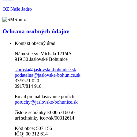
OZ Naše Jadro
Ochrana osobných údajov
Kontakt obecný úrad
Námestie sv. Michala 171/4A
919 30 Jaslovské Bohunice
starosta@jaslovske-bohunice.sk
podatelna@jaslovske-bohunice.sk
33/5571 020
0917/814 918
Email pre nahlasovanie porúch:
poruchy@jaslovske-bohunice.sk
číslo e-schránky E0005716050
uri schránky ico://sk/00312614
Kód obce: 507 156
IČO: 00 312 614