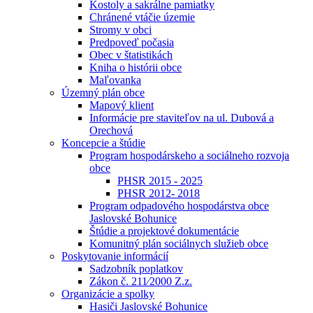
Kostoly a sakrálne pamiatky
Chránené vtáčie územie
Stromy v obci
Predpoveď počasia
Obec v štatistikách
Kniha o histórii obce
Maľovanka
Územný plán obce
Mapový klient
Informácie pre staviteľov na ul. Dubová a
Orechová
Koncepcie a štúdie
Program hospodárskeho a sociálneho rozvoja
obce
PHSR 2015 - 2025
PHSR 2012- 2018
Program odpadového hospodárstva obce
Jaslovské Bohunice
Štúdie a projektové dokumentácie
Komunitný plán sociálnych služieb obce
Poskytovanie informácií
Sadzobník poplatkov
Zákon č. 211⁄2000 Z.z.
Organizácie a spolky
Hasiči Jaslovské Bohunice