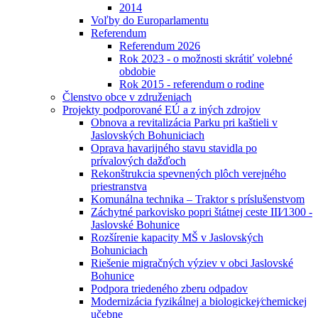
2014
Voľby do Europarlamentu
Referendum
Referendum 2026
Rok 2023 - o možnosti skrátiť volebné
obdobie
Rok 2015 - referendum o rodine
Členstvo obce v združeniach
Projekty podporované EÚ a z iných zdrojov
Obnova a revitalizácia Parku pri kaštieli v
Jaslovských Bohuniciach
Oprava havarijného stavu stavidla po
prívalových dažďoch
Rekonštrukcia spevnených plôch verejného
priestranstva
Komunálna technika – Traktor s príslušenstvom
Záchytné parkovisko popri štátnej ceste III⁄1300 -
Jaslovské Bohunice
Rozšírenie kapacity MŠ v Jaslovských
Bohuniciach
Riešenie migračných výziev v obci Jaslovské
Bohunice
Podpora triedeného zberu odpadov
Modernizácia fyzikálnej a biologickej⁄chemickej
učebne