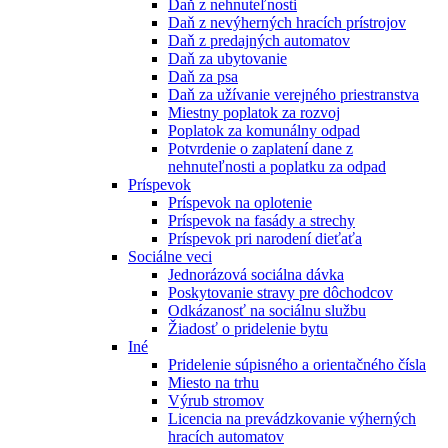
Daň z nehnuteľnosti
Daň z nevýherných hracích prístrojov
Daň z predajných automatov
Daň za ubytovanie
Daň za psa
Daň za užívanie verejného priestranstva
Miestny poplatok za rozvoj
Poplatok za komunálny odpad
Potvrdenie o zaplatení dane z
nehnuteľnosti a poplatku za odpad
Príspevok
Príspevok na oplotenie
Príspevok na fasády a strechy
Príspevok pri narodení dieťaťa
Sociálne veci
Jednorázová sociálna dávka
Poskytovanie stravy pre dôchodcov
Odkázanosť na sociálnu službu
Žiadosť o pridelenie bytu
Iné
Pridelenie súpisného a orientačného čísla
Miesto na trhu
Výrub stromov
Licencia na prevádzkovanie výherných
hracích automatov