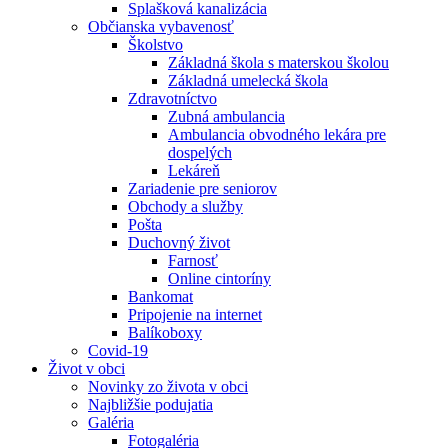
Splašková kanalizácia
Občianska vybavenosť
Školstvo
Základná škola s materskou školou
Základná umelecká škola
Zdravotníctvo
Zubná ambulancia
Ambulancia obvodného lekára pre
dospelých
Lekáreň
Zariadenie pre seniorov
Obchody a služby
Pošta
Duchovný život
Farnosť
Online cintoríny
Bankomat
Pripojenie na internet
Balíkoboxy
Covid-19
Život v obci
Novinky zo života v obci
Najbližšie podujatia
Galéria
Fotogaléria