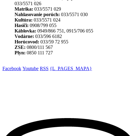
033/5571 026
Matrika:
033/5571 029
Nahlasovanie porúch:
033/5571 030
Kultúra:
033/5571 024
Hasiči:
0908/799 055
Káblovka:
0949/866 751, 0915/706 055
Vodárne:
033/596 6182
Horúcovod:
033/59 72 955
ZSE:
0800/111 567
Plyn:
0850 111 727
Facebook
Youtube
RSS
{L_PAGES_MAPA}