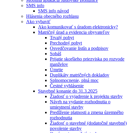
Mobilná aplikácia Jaslovské Bohunice
SMS info
SMS info návod
Hlásenia obecného rozhlasu
Ako vybaviť
Ako komunikovať s úradom elektronicky?
Matričný úrad a evidencia obyvateľov
Trvalý pobyt
Prechodný pobyt
Osvedčovanie listín a podpisov
Sobáš
Prijatie skoršieho priezviska po rozvode
manželov
Úmrtie
Duplikáty matričných dokladov
Splnomocnenie, plná moc
Čestné vyhlásenie
Stavebné konanie do 31.3.2025
Žiadosť o vyjadrenie k projektu stavby
Návrh na vydanie rozhodnutia o
umiestnení stavby
Predĺženie platnosti a zmena územného
rozhodnutia
Žiadosť o stavebné (dodatočné stavebné)
povolenie stavby