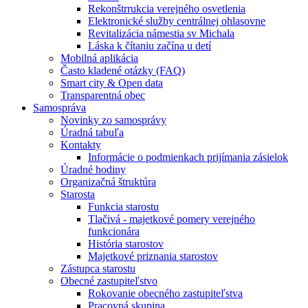
Rekonštrrukcia verejného osvetlenia
Elektronické služby centrálnej ohlasovne
Revitalizácia námestia sv Michala
Láska k čítaniu začína u detí
Mobilná aplikácia
Často kladené otázky (FAQ)
Smart city & Open data
Transparentná obec
Samospráva
Novinky zo samosprávy
Úradná tabuľa
Kontakty
Informácie o podmienkach prijímania zásielok
Úradné hodiny
Organizačná štruktúra
Starosta
Funkcia starostu
Tlačivá - majetkové pomery verejného
funkcionára
História starostov
Majetkové priznania starostov
Zástupca starostu
Obecné zastupiteľstvo
Rokovanie obecného zastupiteľstva
Pracovná skupina