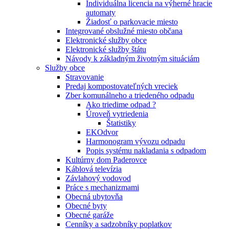
Individuálna licencia na výherné hracie
automaty
Žiadosť o parkovacie miesto
Integrované obslužné miesto občana
Elektronické služby obce
Elektronické služby štátu
Návody k základným životným situáciám
Služby obce
Stravovanie
Predaj kompostovateľných vreciek
Zber komunálneho a triedeného odpadu
Ako triedime odpad ?
Úroveň vytriedenia
Štatistiky
EKOdvor
Harmonogram vývozu odpadu
Popis systému nakladania s odpadom
Kultúrny dom Paderovce
Káblová televízia
Závlahový vodovod
Práce s mechanizmami
Obecná ubytovňa
Obecné byty
Obecné garáže
Cenníky a sadzobníky poplatkov