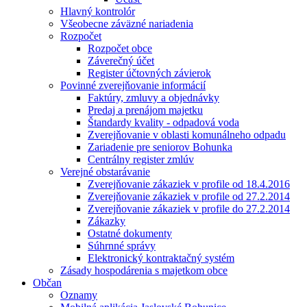
Hlavný kontrolór
Všeobecne záväzné nariadenia
Rozpočet
Rozpočet obce
Záverečný účet
Register účtovných závierok
Povinné zverejňovanie informácií
Faktúry, zmluvy a objednávky
Predaj a prenájom majetku
Štandardy kvality - odpadová voda
Zverejňovanie v oblasti komunálneho odpadu
Zariadenie pre seniorov Bohunka
Centrálny register zmlúv
Verejné obstarávanie
Zverejňovanie zákaziek v profile od 18.4.2016
Zverejňovanie zákaziek v profile od 27.2.2014
Zverejňovanie zákaziek v profile do 27.2.2014
Zákazky
Ostatné dokumenty
Súhrnné správy
Elektronický kontraktačný systém
Zásady hospodárenia s majetkom obce
Občan
Oznamy