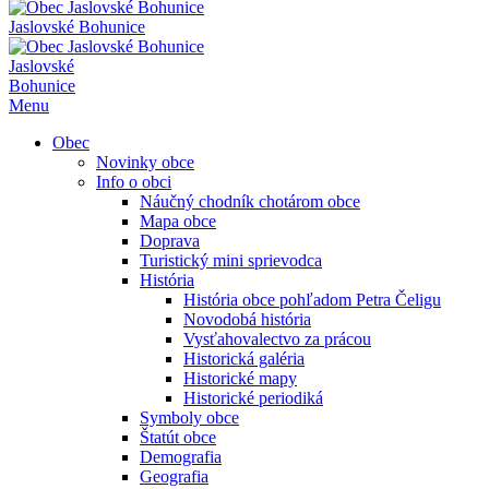
Jaslovské Bohunice
Jaslovské
Bohunice
Menu
Obec
Novinky obce
Info o obci
Náučný chodník chotárom obce
Mapa obce
Doprava
Turistický mini sprievodca
História
História obce pohľadom Petra Čeligu
Novodobá história
Vysťahovalectvo za prácou
Historická galéria
Historické mapy
Historické periodiká
Symboly obce
Štatút obce
Demografia
Geografia