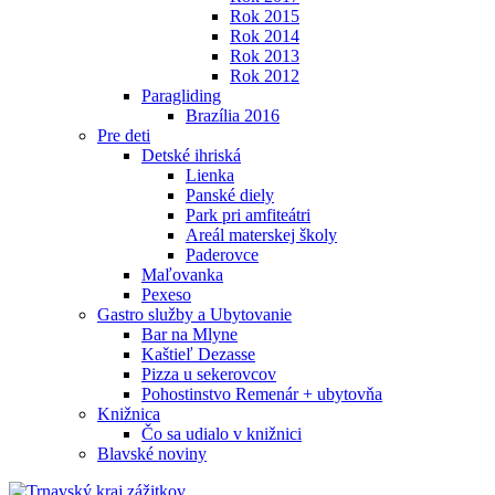
Rok 2015
Rok 2014
Rok 2013
Rok 2012
Paragliding
Brazília 2016
Pre deti
Detské ihriská
Lienka
Panské diely
Park pri amfiteátri
Areál materskej školy
Paderovce
Maľovanka
Pexeso
Gastro služby a Ubytovanie
Bar na Mlyne
Kaštieľ Dezasse
Pizza u sekerovcov
Pohostinstvo Remenár + ubytovňa
Knižnica
Čo sa udialo v knižnici
Blavské noviny