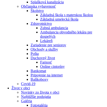
Splašková kanalizácia
Občianska vybavenosť
Školstvo
Základná škola s materskou školou
Základná umelecká škola
Zdravotníctvo
Zubná ambulancia
Ambulancia obvodného lekára pre
dospelých
Lekáreň
Zariadenie pre seniorov
Obchody a služby
Pošta
Duchovný život
Farnosť
Online cintoríny
Bankomat
Pripojenie na internet
Balíkoboxy
Covid-19
Život v obci
Novinky zo života v obci
Najbližšie podujatia
Galéria
Fotogaléria