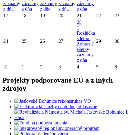
záznamy
záznamy
záznamy
záznamy
záznamy
z dňa
z dňa
z dňa
z dňa
z dňa
17
18
19
20
21
22
23
28
1
Rozlúčka
s letom
24
25
26
27
29
30
Zobraziť
všetky
záznamy
z dňa
31
1
2
3
4
5
6
Projekty podporované EÚ a z iných
zdrojov