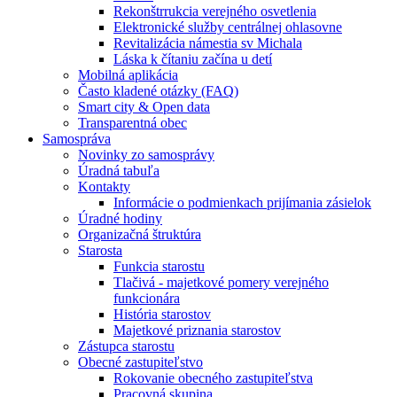
Rekonštrrukcia verejného osvetlenia
Elektronické služby centrálnej ohlasovne
Revitalizácia námestia sv Michala
Láska k čítaniu začína u detí
Mobilná aplikácia
Často kladené otázky (FAQ)
Smart city & Open data
Transparentná obec
Samospráva
Novinky zo samosprávy
Úradná tabuľa
Kontakty
Informácie o podmienkach prijímania zásielok
Úradné hodiny
Organizačná štruktúra
Starosta
Funkcia starostu
Tlačivá - majetkové pomery verejného
funkcionára
História starostov
Majetkové priznania starostov
Zástupca starostu
Obecné zastupiteľstvo
Rokovanie obecného zastupiteľstva
Pracovná skupina