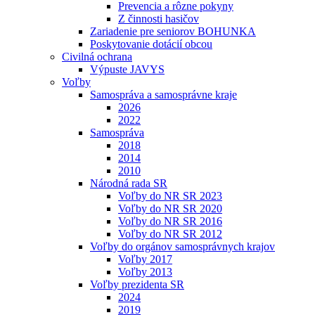
Prevencia a rôzne pokyny
Z činnosti hasičov
Zariadenie pre seniorov BOHUNKA
Poskytovanie dotácií obcou
Civilná ochrana
Výpuste JAVYS
Voľby
Samospráva a samosprávne kraje
2026
2022
Samospráva
2018
2014
2010
Národná rada SR
Voľby do NR SR 2023
Voľby do NR SR 2020
Voľby do NR SR 2016
Voľby do NR SR 2012
Voľby do orgánov samosprávnych krajov
Voľby 2017
Voľby 2013
Voľby prezidenta SR
2024
2019