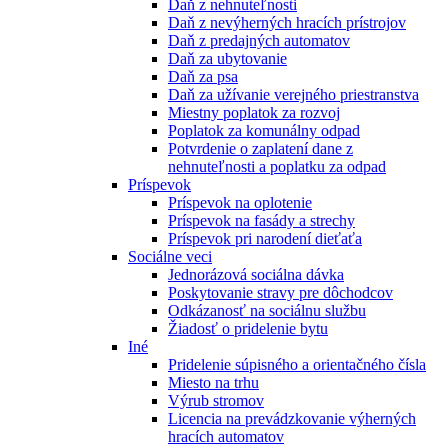
Daň z nehnuteľnosti
Daň z nevýherných hracích prístrojov
Daň z predajných automatov
Daň za ubytovanie
Daň za psa
Daň za užívanie verejného priestranstva
Miestny poplatok za rozvoj
Poplatok za komunálny odpad
Potvrdenie o zaplatení dane z
nehnuteľnosti a poplatku za odpad
Príspevok
Príspevok na oplotenie
Príspevok na fasády a strechy
Príspevok pri narodení dieťaťa
Sociálne veci
Jednorázová sociálna dávka
Poskytovanie stravy pre dôchodcov
Odkázanosť na sociálnu službu
Žiadosť o pridelenie bytu
Iné
Pridelenie súpisného a orientačného čísla
Miesto na trhu
Výrub stromov
Licencia na prevádzkovanie výherných
hracích automatov