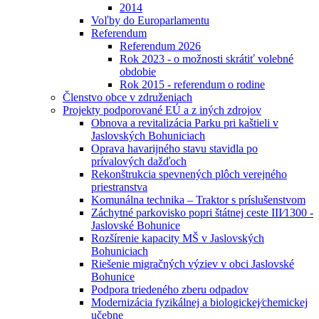
2014
Voľby do Europarlamentu
Referendum
Referendum 2026
Rok 2023 - o možnosti skrátiť volebné
obdobie
Rok 2015 - referendum o rodine
Členstvo obce v združeniach
Projekty podporované EÚ a z iných zdrojov
Obnova a revitalizácia Parku pri kaštieli v
Jaslovských Bohuniciach
Oprava havarijného stavu stavidla po
prívalových dažďoch
Rekonštrukcia spevnených plôch verejného
priestranstva
Komunálna technika – Traktor s príslušenstvom
Záchytné parkovisko popri štátnej ceste III⁄1300 -
Jaslovské Bohunice
Rozšírenie kapacity MŠ v Jaslovských
Bohuniciach
Riešenie migračných výziev v obci Jaslovské
Bohunice
Podpora triedeného zberu odpadov
Modernizácia fyzikálnej a biologickej⁄chemickej
učebne