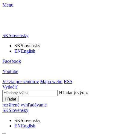
Menu
SK
Slovensky
SK
Slovensky
EN
English
Facebook
Youtube
Verzia pre seniorov
Mapa webu
RSS
Vytlačiť
Hľadaný výraz
Hľadať
rozšírené vyhľadávanie
SK
Slovensky
SK
Slovensky
EN
English