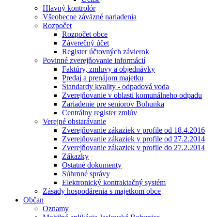
Hlavný kontrolór
Všeobecne záväzné nariadenia
Rozpočet
Rozpočet obce
Záverečný účet
Register účtovných závierok
Povinné zverejňovanie informácií
Faktúry, zmluvy a objednávky
Predaj a prenájom majetku
Štandardy kvality - odpadová voda
Zverejňovanie v oblasti komunálneho odpadu
Zariadenie pre seniorov Bohunka
Centrálny register zmlúv
Verejné obstarávanie
Zverejňovanie zákaziek v profile od 18.4.2016
Zverejňovanie zákaziek v profile od 27.2.2014
Zverejňovanie zákaziek v profile do 27.2.2014
Zákazky
Ostatné dokumenty
Súhrnné správy
Elektronický kontraktačný systém
Zásady hospodárenia s majetkom obce
Občan
Oznamy