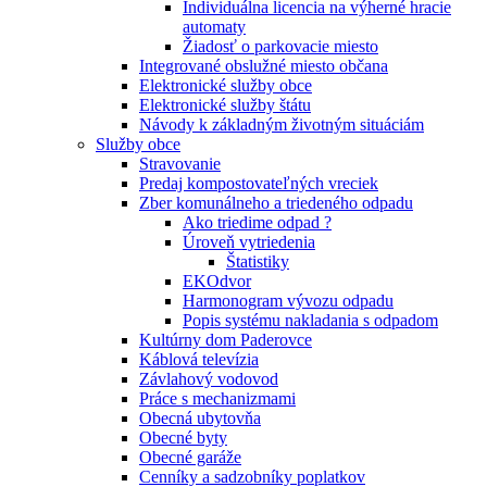
Individuálna licencia na výherné hracie
automaty
Žiadosť o parkovacie miesto
Integrované obslužné miesto občana
Elektronické služby obce
Elektronické služby štátu
Návody k základným životným situáciám
Služby obce
Stravovanie
Predaj kompostovateľných vreciek
Zber komunálneho a triedeného odpadu
Ako triedime odpad ?
Úroveň vytriedenia
Štatistiky
EKOdvor
Harmonogram vývozu odpadu
Popis systému nakladania s odpadom
Kultúrny dom Paderovce
Káblová televízia
Závlahový vodovod
Práce s mechanizmami
Obecná ubytovňa
Obecné byty
Obecné garáže
Cenníky a sadzobníky poplatkov