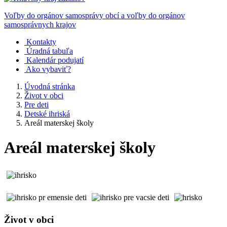
Voľby do orgánov samosprávy obcí a voľby do orgánov
samosprávnych krajov
Kontakty
Úradná tabuľa
Kalendár podujatí
Ako vybaviť?
Úvodná stránka
Život v obci
Pre deti
Detské ihriská
Areál materskej školy
Areál materskej školy
Život v obci