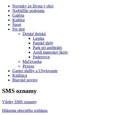
Novinky zo života v obci
Najbližšie podujatia
Galéria
Kultúra
Šport
Pre deti
Detské ihriská
Lienka
Panské diely
Park pri amfiteátri
Areál materskej školy
Paderovce
Maľovanka
Pexeso
Gastro služby a Ubytovanie
Knižnica
Blavské noviny
SMS oznamy
Všetky SMS oznamy
Hlásenia obecného rozhlasu