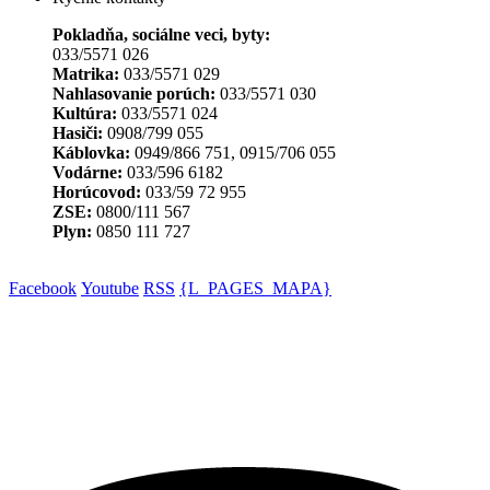
Pokladňa, sociálne veci, byty:
033/5571 026
Matrika:
033/5571 029
Nahlasovanie porúch:
033/5571 030
Kultúra:
033/5571 024
Hasiči:
0908/799 055
Káblovka:
0949/866 751, 0915/706 055
Vodárne:
033/596 6182
Horúcovod:
033/59 72 955
ZSE:
0800/111 567
Plyn:
0850 111 727
Facebook
Youtube
RSS
{L_PAGES_MAPA}