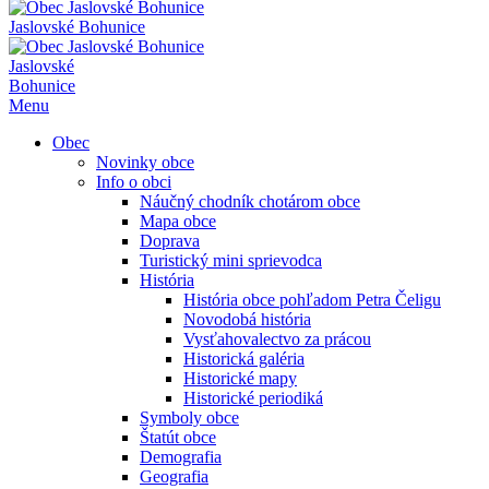
Jaslovské Bohunice
Jaslovské
Bohunice
Menu
Obec
Novinky obce
Info o obci
Náučný chodník chotárom obce
Mapa obce
Doprava
Turistický mini sprievodca
História
História obce pohľadom Petra Čeligu
Novodobá história
Vysťahovalectvo za prácou
Historická galéria
Historické mapy
Historické periodiká
Symboly obce
Štatút obce
Demografia
Geografia