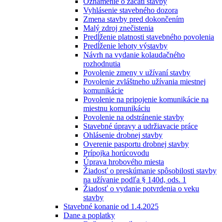
Oznámenie o začatí stavby
Vyhlásenie stavebného dozora
Zmena stavby pred dokončením
Malý zdroj znečistenia
Predĺženie platnosti stavebného povolenia
Predĺženie lehoty výstavby
Návrh na vydanie kolaudačného
rozhodnutia
Povolenie zmeny v užívaní stavby
Povolenie zvláštneho užívania miestnej
komunikácie
Povolenie na pripojenie komunikácie na
miestnu komunikáciu
Povolenie na odstránenie stavby
Stavebné úpravy a udržiavacie práce
Ohlásenie drobnej stavby
Overenie pasportu drobnej stavby
Prípojka horúcovodu
Úprava hrobového miesta
Žiadosť o preskúmanie spôsobilosti stavby
na užívanie podľa § 140d, ods. 1
Žiadosť o vydanie potvrdenia o veku
stavby
Stavebné konanie od 1.4.2025
Dane a poplatky