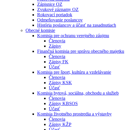
Zápisnice OZ
Zvukové záznamy OZ
Rokovací poriadok
Odmeňovanie poslancov
História poslancov a účasť na zasadnutiach
Obecné komisie
Komisia pre ochranu verejného záujmu
Členovia
Zápisy
Finančná komisia pre správu obecného majetku
Členovia
Zápisy FK
Účasť
Komisia pre šport, kultúru a vzdelávanie
Členovia
Zápisy KSK
Účasť
Komisia bytová, sociálna, obchodu a služieb
Členovia
Zápisy KBSOS
Účasť
Komisia životného prostredia a výstavby
Členovia
Zápisy KŽP
Účasť