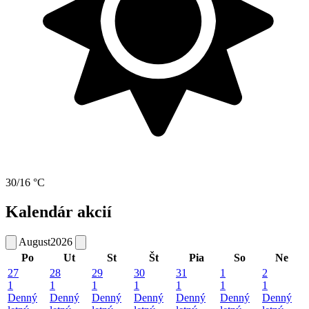
30/16 °C
Kalendár akcií
August
2026
Po
Ut
St
Št
Pia
So
Ne
27
28
29
30
31
1
2
1
1
1
1
1
1
1
Denný
Denný
Denný
Denný
Denný
Denný
Denný