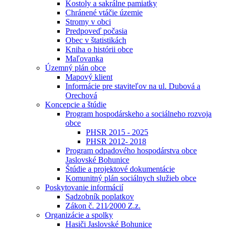
Kostoly a sakrálne pamiatky
Chránené vtáčie územie
Stromy v obci
Predpoveď počasia
Obec v štatistikách
Kniha o histórii obce
Maľovanka
Územný plán obce
Mapový klient
Informácie pre staviteľov na ul. Dubová a
Orechová
Koncepcie a štúdie
Program hospodárskeho a sociálneho rozvoja
obce
PHSR 2015 - 2025
PHSR 2012- 2018
Program odpadového hospodárstva obce
Jaslovské Bohunice
Štúdie a projektové dokumentácie
Komunitný plán sociálnych služieb obce
Poskytovanie informácií
Sadzobník poplatkov
Zákon č. 211⁄2000 Z.z.
Organizácie a spolky
Hasiči Jaslovské Bohunice