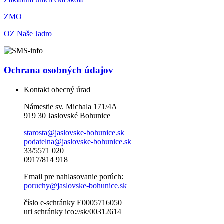
ZMO
OZ Naše Jadro
Ochrana osobných údajov
Kontakt obecný úrad
Námestie sv. Michala 171/4A
919 30 Jaslovské Bohunice
starosta@jaslovske-bohunice.sk
podatelna@jaslovske-bohunice.sk
33/5571 020
0917/814 918
Email pre nahlasovanie porúch:
poruchy@jaslovske-bohunice.sk
číslo e-schránky E0005716050
uri schránky ico://sk/00312614