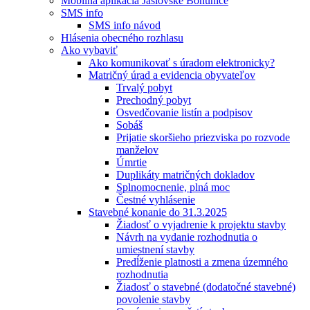
Mobilná aplikácia Jaslovské Bohunice
SMS info
SMS info návod
Hlásenia obecného rozhlasu
Ako vybaviť
Ako komunikovať s úradom elektronicky?
Matričný úrad a evidencia obyvateľov
Trvalý pobyt
Prechodný pobyt
Osvedčovanie listín a podpisov
Sobáš
Prijatie skoršieho priezviska po rozvode
manželov
Úmrtie
Duplikáty matričných dokladov
Splnomocnenie, plná moc
Čestné vyhlásenie
Stavebné konanie do 31.3.2025
Žiadosť o vyjadrenie k projektu stavby
Návrh na vydanie rozhodnutia o
umiestnení stavby
Predĺženie platnosti a zmena územného
rozhodnutia
Žiadosť o stavebné (dodatočné stavebné)
povolenie stavby