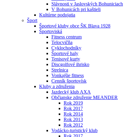
Slávnosti v Jaslovských Bohuniciach
V Bohunicách pri kaštieli
Kultúrne podujatia
Šport
Športové kluby obce ŠK Blava 1928
Športoviská
Fitness centrum
Telocvičňa
Cyklochodníky
Športové haly
Tenisové kurty
Discgolfové ihrisko
Strelnica
Vonkajšie fitness
Cenník športovísk
Kluby a združenia
Jazdecký klub AXA
Občianske združenie MEANDER
Rok 2019
Rok 2017
Rok 2014
Rok 2013
Rok 2012
Vodácko-turistický klub
Rok 2017