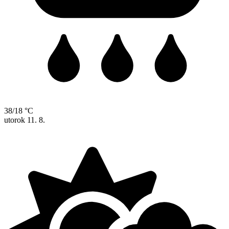
38/18 °C
utorok
11. 8.