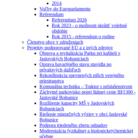
2014
Voľby do Europarlamentu
Referendum
Referendum 2026
Rok 2023 - o možnosti skrátiť volebné
obdobie
Rok 2015 - referendum o rodine
Členstvo obce v združeniach
Projekty podporované EÚ a z iných zdrojov
Obnova a revitalizácia Parku pri kaštieli v
Jaslovských Bohuniciach
Oprava havarijného stavu stavidla po
prívalových dažďoch
Rekonštrukcia spevnených plôch verejného
priestranstva
Komunálna technika – Traktor s príslušenstvom
Záchytné parkovisko popri štátnej ceste III⁄1300 -
Jaslovské Bohunice
Rozšírenie kapacity MŠ v Jaslovských
Bohuniciach
Riešenie migračných výziev v obci Jaslovské
Bohunice
Podpora triedeného zberu odpadov
Modernizácia fyzikálnej a biologickej⁄chemickej
učebne