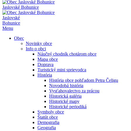
Jaslovské Bohunice
Jaslovské
Bohunice
Menu
Obec
Novinky obce
Info o obci
Náučný chodník chotárom obce
Mapa obce
Doprava
Turistický mini sprievodca
História
História obce pohľadom Petra Čeligu
Novodobá história
Vysťahovalectvo za prácou
Historická galéria
Historické mapy
Historické periodiká
Symboly obce
Štatút obce
Demografia
Geografia