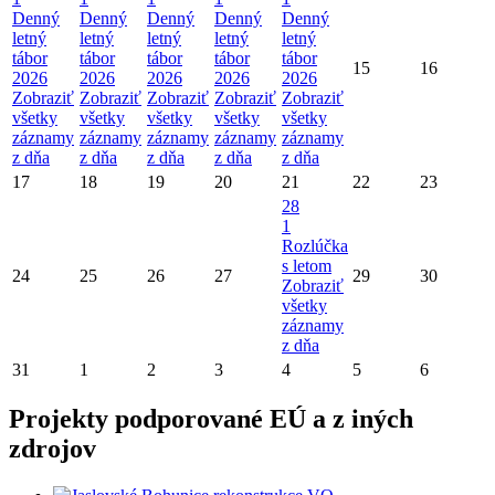
Denný
Denný
Denný
Denný
Denný
letný
letný
letný
letný
letný
tábor
tábor
tábor
tábor
tábor
15
16
2026
2026
2026
2026
2026
Zobraziť
Zobraziť
Zobraziť
Zobraziť
Zobraziť
všetky
všetky
všetky
všetky
všetky
záznamy
záznamy
záznamy
záznamy
záznamy
z dňa
z dňa
z dňa
z dňa
z dňa
17
18
19
20
21
22
23
28
1
Rozlúčka
s letom
24
25
26
27
29
30
Zobraziť
všetky
záznamy
z dňa
31
1
2
3
4
5
6
Projekty podporované EÚ a z iných
zdrojov