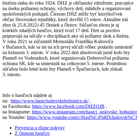
história siaha do roku 1924. DHZ je občianske združenie, pracujúce
na úseku požiarnej ochrany, výchovy detí, mládeže a organizovaní
spoločenských podujatí. Členom DHZ môže byť ktorýkoľvek
občan Slovenskej republiky, ktorý dovŕšil 15 rokov. Aktuálne má
zbor (k 25.8.2022) 45 členiek a členov. Súčasťou zboru je aj
kolektív mladých hasičov, ktorý tvorí 17 detí. Deti sa poctivo
pripravujú na súťaže v disciplínach ako sú požiarny útok a štafeta.
V roku 2021 sa zúčastnili Memoriálu Františka Kuboviča
v Bučanoch, kde sa im na ich prvej súťaži vôbec podarilo umiestniť
na krásnom 3. mieste. V roku 2022 deti absolvovali jarné kolo hry
Plameň vo Voderadoch, ktoré organizovala Dobrovoľná požiarna
ochrana SR, kde sa umiestnili na celkovom 5. mieste. Poslednou
súťažou bolo letné kolo hry Plameň v Špačinciach, kde získali
3. miesto.
Info o hasičoch nájdete aj
na:
https://www.hasicijaslovskebohunice.sk/
,
na Facebooku:
https://www.facebook.com/DHZOJB
,
na Instagrame:
https://www.instagram.com/hasici_jaslovske_bohunice
na Youtube:
https://www.youtube.com/c/Hasi%C4%8DiJaslovsk%
Prevencia a rôzne pokyny
Z činnosti hasičov