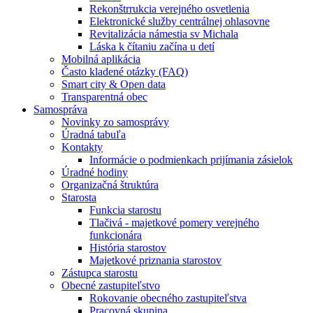
Rekonštrrukcia verejného osvetlenia
Elektronické služby centrálnej ohlasovne
Revitalizácia námestia sv Michala
Láska k čítaniu začína u detí
Mobilná aplikácia
Často kladené otázky (FAQ)
Smart city & Open data
Transparentná obec
Samospráva
Novinky zo samosprávy
Úradná tabuľa
Kontakty
Informácie o podmienkach prijímania zásielok
Úradné hodiny
Organizačná štruktúra
Starosta
Funkcia starostu
Tlačivá - majetkové pomery verejného
funkcionára
História starostov
Majetkové priznania starostov
Zástupca starostu
Obecné zastupiteľstvo
Rokovanie obecného zastupiteľstva
Pracovná skupina