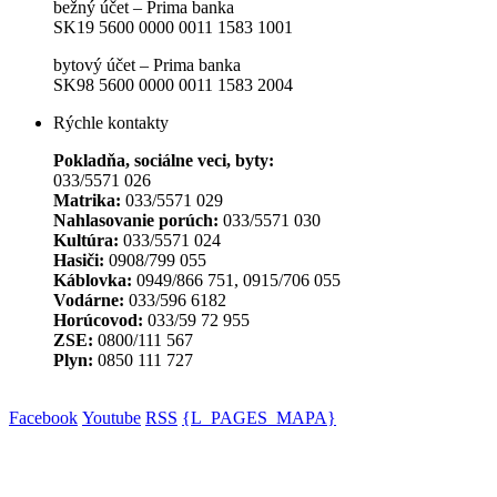
bežný účet – Prima banka
SK19 5600 0000 0011 1583 1001
bytový účet – Prima banka
SK98 5600 0000 0011 1583 2004
Rýchle kontakty
Pokladňa, sociálne veci, byty:
033/5571 026
Matrika:
033/5571 029
Nahlasovanie porúch:
033/5571 030
Kultúra:
033/5571 024
Hasiči:
0908/799 055
Káblovka:
0949/866 751, 0915/706 055
Vodárne:
033/596 6182
Horúcovod:
033/59 72 955
ZSE:
0800/111 567
Plyn:
0850 111 727
Facebook
Youtube
RSS
{L_PAGES_MAPA}