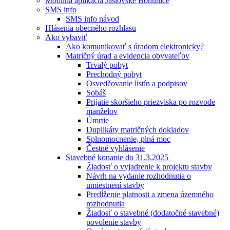
Mobilná aplikácia Jaslovské Bohunice
SMS info
SMS info návod
Hlásenia obecného rozhlasu
Ako vybaviť
Ako komunikovať s úradom elektronicky?
Matričný úrad a evidencia obyvateľov
Trvalý pobyt
Prechodný pobyt
Osvedčovanie listín a podpisov
Sobáš
Prijatie skoršieho priezviska po rozvode
manželov
Úmrtie
Duplikáty matričných dokladov
Splnomocnenie, plná moc
Čestné vyhlásenie
Stavebné konanie do 31.3.2025
Žiadosť o vyjadrenie k projektu stavby
Návrh na vydanie rozhodnutia o
umiestnení stavby
Predĺženie platnosti a zmena územného
rozhodnutia
Žiadosť o stavebné (dodatočné stavebné)
povolenie stavby