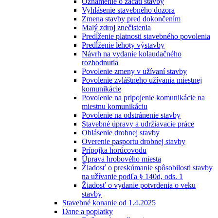
Oznámenie o začatí stavby
Vyhlásenie stavebného dozora
Zmena stavby pred dokončením
Malý zdroj znečistenia
Predĺženie platnosti stavebného povolenia
Predĺženie lehoty výstavby
Návrh na vydanie kolaudačného
rozhodnutia
Povolenie zmeny v užívaní stavby
Povolenie zvláštneho užívania miestnej
komunikácie
Povolenie na pripojenie komunikácie na
miestnu komunikáciu
Povolenie na odstránenie stavby
Stavebné úpravy a udržiavacie práce
Ohlásenie drobnej stavby
Overenie pasportu drobnej stavby
Prípojka horúcovodu
Úprava hrobového miesta
Žiadosť o preskúmanie spôsobilosti stavby
na užívanie podľa § 140d, ods. 1
Žiadosť o vydanie potvrdenia o veku
stavby
Stavebné konanie od 1.4.2025
Dane a poplatky