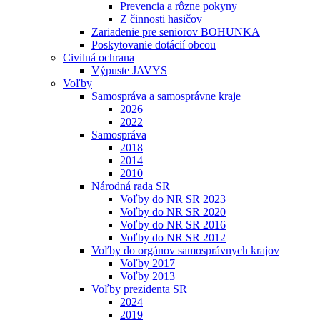
Prevencia a rôzne pokyny
Z činnosti hasičov
Zariadenie pre seniorov BOHUNKA
Poskytovanie dotácií obcou
Civilná ochrana
Výpuste JAVYS
Voľby
Samospráva a samosprávne kraje
2026
2022
Samospráva
2018
2014
2010
Národná rada SR
Voľby do NR SR 2023
Voľby do NR SR 2020
Voľby do NR SR 2016
Voľby do NR SR 2012
Voľby do orgánov samosprávnych krajov
Voľby 2017
Voľby 2013
Voľby prezidenta SR
2024
2019