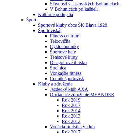
Slávnosti v Jaslovských Bohuniciach
V Bohunicách pri kaštieli
Kultúrne podujatia
Šport
Športové kluby obce ŠK Blava 1928
Športoviská
Fitness centrum
Telocvičňa
Cyklochodníky
Športové haly
Tenisové kurty
Discgolfové ihrisko
Strelnica
Vonkajšie fitness
Cenník športovísk
Kluby a združenia
Jazdecký klub AXA
Občianske združenie MEANDER
Rok 2019
Rok 2017
Rok 2014
Rok 2013
Rok 2012
Vodácko-turistický klub
Rok 2017