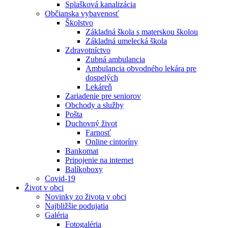
Splašková kanalizácia
Občianska vybavenosť
Školstvo
Základná škola s materskou školou
Základná umelecká škola
Zdravotníctvo
Zubná ambulancia
Ambulancia obvodného lekára pre
dospelých
Lekáreň
Zariadenie pre seniorov
Obchody a služby
Pošta
Duchovný život
Farnosť
Online cintoríny
Bankomat
Pripojenie na internet
Balíkoboxy
Covid-19
Život v obci
Novinky zo života v obci
Najbližšie podujatia
Galéria
Fotogaléria