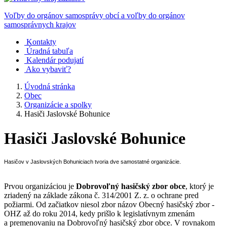
Voľby do orgánov samosprávy obcí a voľby do orgánov
samosprávnych krajov
Kontakty
Úradná tabuľa
Kalendár podujatí
Ako vybaviť?
Úvodná stránka
Obec
Organizácie a spolky
Hasiči Jaslovské Bohunice
Hasiči Jaslovské Bohunice
Hasičov v Jaslovských Bohuniciach tvoria dve samostatné organizácie.
Prvou organizáciou je
Dobrovoľný hasičský zbor obce
, ktorý je
zriadený na základe zákona č. 314/2001 Z. z. o ochrane pred
požiarmi. Od začiatkov niesol zbor názov Obecný hasičský zbor -
OHZ až do roku 2014, kedy prišlo k legislatívnym zmenám
a premenovaniu na Dobrovoľný hasičský zbor obce. V rovnakom