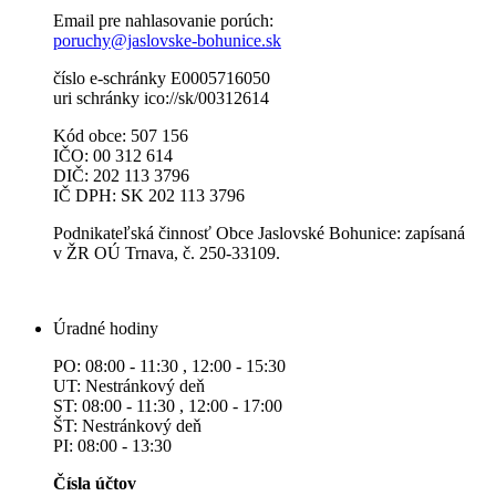
Email pre nahlasovanie porúch:
poruchy@jaslovske-bohunice.sk
číslo e-schránky E0005716050
uri schránky ico://sk/00312614
Kód obce: 507 156
IČO: 00 312 614
DIČ: 202 113 3796
IČ DPH: SK 202 113 3796
Podnikateľská činnosť Obce Jaslovské Bohunice: zapísaná
v ŽR OÚ Trnava, č. 250-33109.
Úradné hodiny
PO: 08:00 - 11:30 , 12:00 - 15:30
UT: Nestránkový deň
ST: 08:00 - 11:30 , 12:00 - 17:00
ŠT: Nestránkový deň
PI: 08:00 - 13:30
Čísla účtov