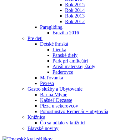
Rok 2015
Rok 2014
Rok 2013
Rok 2012
Paragliding
Brazília 2016
Pre deti
Detské ihriská
Lienka
Panské diely
Park pri amfiteátri
Areál materskej školy
Paderovce
Maľovanka
Pexeso
Gastro služby a Ubytovanie
Bar na Mlyne
Kaštieľ Dezasse
Pizza u sekerovcov
Pohostinstvo Remenár + ubytovňa
Knižnica
Čo sa udialo v knižnici
Blavské noviny