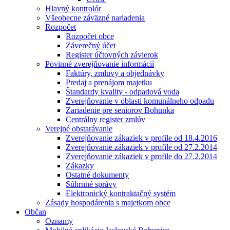
Hlavný kontrolór
Všeobecne záväzné nariadenia
Rozpočet
Rozpočet obce
Záverečný účet
Register účtovných závierok
Povinné zverejňovanie informácií
Faktúry, zmluvy a objednávky
Predaj a prenájom majetku
Štandardy kvality - odpadová voda
Zverejňovanie v oblasti komunálneho odpadu
Zariadenie pre seniorov Bohunka
Centrálny register zmlúv
Verejné obstarávanie
Zverejňovanie zákaziek v profile od 18.4.2016
Zverejňovanie zákaziek v profile od 27.2.2014
Zverejňovanie zákaziek v profile do 27.2.2014
Zákazky
Ostatné dokumenty
Súhrnné správy
Elektronický kontraktačný systém
Zásady hospodárenia s majetkom obce
Občan
Oznamy