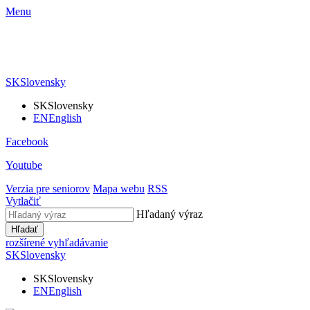
Menu
SK
Slovensky
SK
Slovensky
EN
English
Facebook
Youtube
Verzia pre seniorov
Mapa webu
RSS
Vytlačiť
Hľadaný výraz
Hľadať
rozšírené vyhľadávanie
SK
Slovensky
SK
Slovensky
EN
English