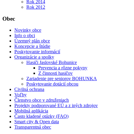
Rok 2014
Rok 2012
Obec
Novinky obce
Info o obci
Územný plán obce
Koncepcie a štúdie
Poskytovanie informácií
Organizácie a spolky
Hasiči Jaslovské Bohunice
Prevencia a rôzne pokyny
Z činnosti hasičov
Zariadenie pre seniorov BOHUNKA
Poskytovanie dotácií obcou
Civilná ochrana
Voľby
Členstvo obce v združeniach
Projekty podporované EÚ a z iných zdrojov
Mobilná aplikácia
Často kladené otázky (FAQ)
Smart city & Open data
Transparentná obec