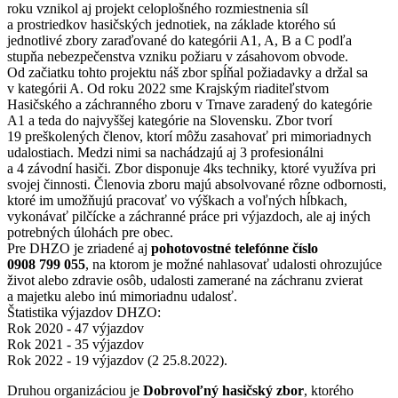
roku vznikol aj projekt celoplošného rozmiestnenia síl
a prostriedkov hasičských jednotiek, na základe ktorého sú
jednotlivé zbory zaraďované do kategórii A1, A, B a C podľa
stupňa nebezpečenstva vzniku požiaru v zásahovom obvode.
Od začiatku tohto projektu náš zbor spĺňal požiadavky a držal sa
v kategórii A. Od roku 2022 sme Krajským riaditeľstvom
Hasičského a záchranného zboru v Trnave zaradený do kategórie
A1 a teda do najvyššej kategórie na Slovensku. Zbor tvorí
19 preškolených členov, ktorí môžu zasahovať pri mimoriadnych
udalostiach. Medzi nimi sa nachádzajú aj 3 profesionálni
a 4 závodní hasiči. Zbor disponuje 4ks techniky, ktoré využíva pri
svojej činnosti. Členovia zboru majú absolvované rôzne odbornosti,
ktoré im umožňujú pracovať vo výškach a voľných hĺbkach,
vykonávať pilčícke a záchranné práce pri výjazdoch, ale aj iných
potrebných úlohách pre obec.
Pre DHZO je zriadené aj
pohotovostné telefónne číslo
0908 799 055
, na ktorom je možné nahlasovať udalosti ohrozujúce
život alebo zdravie osôb, udalosti zamerané na záchranu zvierat
a majetku alebo inú mimoriadnu udalosť.
Štatistika výjazdov DHZO:
Rok 2020 - 47 výjazdov
Rok 2021 - 35 výjazdov
Rok 2022 - 19 výjazdov (2 25.8.2022).
Druhou organizáciou je
Dobrovoľný hasičský zbor
, ktorého