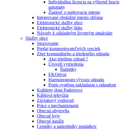
Individuálna licencia na výherné hracie
automaty
Žiadosť o parkovacie miesto
Integrované obslužné miesto občana
Elektronické služby obce
Elektronické služby štátu
Návody k základným životným situáciám
Služby obce
Stravovanie
Predaj kompostovateľných vreciek
Zber komunálneho a triedeného odpadu
Ako triedime odpad ?
Úroveň vytriedenia
Štatistiky
EKOdvor
Harmonogram vývozu odpadu
Popis systému nakladania s odpadom
Kultúrny dom Paderovce
Káblová televízia
Závlahový vodovod
Práce s mechanizmami
Obecná ubytovňa
Obecné byty
Obecné garáže
Cenníky a sadzobníky poplatkov