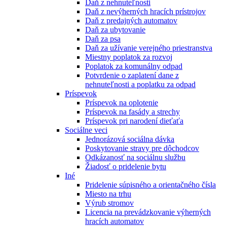
Daň z nehnuteľnosti
Daň z nevýherných hracích prístrojov
Daň z predajných automatov
Daň za ubytovanie
Daň za psa
Daň za užívanie verejného priestranstva
Miestny poplatok za rozvoj
Poplatok za komunálny odpad
Potvrdenie o zaplatení dane z
nehnuteľnosti a poplatku za odpad
Príspevok
Príspevok na oplotenie
Príspevok na fasády a strechy
Príspevok pri narodení dieťaťa
Sociálne veci
Jednorázová sociálna dávka
Poskytovanie stravy pre dôchodcov
Odkázanosť na sociálnu službu
Žiadosť o pridelenie bytu
Iné
Pridelenie súpisného a orientačného čísla
Miesto na trhu
Výrub stromov
Licencia na prevádzkovanie výherných
hracích automatov