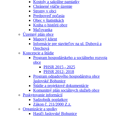
Kostoly a sakrálne pamiatky
Chránené vtáčie územie
Stromy v obci
Predpoveď počasia
Obec v štatistikách
Kniha o histórii obce
Maľovanka
Územný plán obce
Mapový klient
Informácie pre staviteľov na ul. Dubová a
Orechová
Koncepcie a štúdie
Program hospodárskeho a sociálneho rozvoja
obce
PHSR 2015 - 2025
PHSR 2012- 2018
Program odpadového hospodárstva obce
Jaslovské Bohunice
Štúdie a projektové dokumentácie
Komunitný plán sociálnych služieb obce
Poskytovanie informácií
Sadzobník poplatkov
Zákon č. 211⁄2000 Z.z.
Organizácie a spolky
Hasiči Jaslovské Bohunice