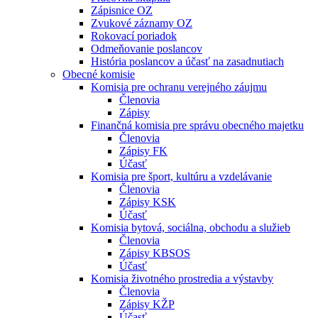
Zápisnice OZ
Zvukové záznamy OZ
Rokovací poriadok
Odmeňovanie poslancov
História poslancov a účasť na zasadnutiach
Obecné komisie
Komisia pre ochranu verejného záujmu
Členovia
Zápisy
Finančná komisia pre správu obecného majetku
Členovia
Zápisy FK
Účasť
Komisia pre šport, kultúru a vzdelávanie
Členovia
Zápisy KSK
Účasť
Komisia bytová, sociálna, obchodu a služieb
Členovia
Zápisy KBSOS
Účasť
Komisia životného prostredia a výstavby
Členovia
Zápisy KŽP
Účasť