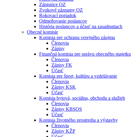
Zápisnice OZ
Zvukové záznamy OZ
Rokovací poriadok
Odmeňovanie poslancov
História poslancov a účasť na zasadnutiach
Obecné komisie
Komisia pre ochranu verejného záujmu
Členovia
Zápisy
Finančná komisia pre správu obecného majetku
Členovia
Zápisy FK
Účasť
Komisia pre šport, kultúru a vzdelávanie
Členovia
Zápisy KSK
Účasť
Komisia bytová, sociálna, obchodu a služieb
Členovia
Zápisy KBSOS
Účasť
Komisia životného prostredia a výstavby
Členovia
Zápisy KŽP
Účasť