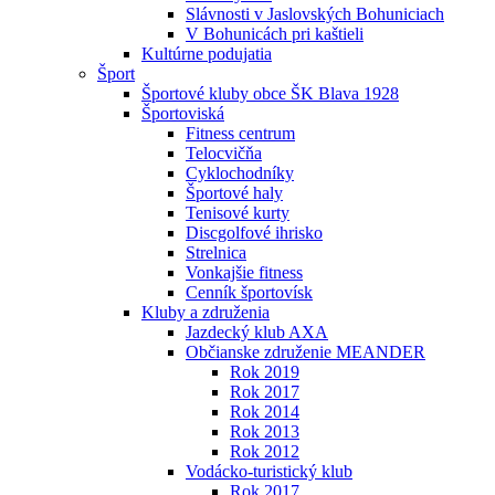
Slávnosti v Jaslovských Bohuniciach
V Bohunicách pri kaštieli
Kultúrne podujatia
Šport
Športové kluby obce ŠK Blava 1928
Športoviská
Fitness centrum
Telocvičňa
Cyklochodníky
Športové haly
Tenisové kurty
Discgolfové ihrisko
Strelnica
Vonkajšie fitness
Cenník športovísk
Kluby a združenia
Jazdecký klub AXA
Občianske združenie MEANDER
Rok 2019
Rok 2017
Rok 2014
Rok 2013
Rok 2012
Vodácko-turistický klub
Rok 2017