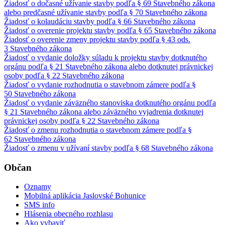
Žiadosť o dočasné užívanie stavby podľa § 69 Stavebného zákona
alebo predčasné užívanie stavby podľa § 70 Stavebného zákona
Žiadosť o kolaudáciu stavby podľa § 66 Stavebného zákona
Žiadosť o overenie projektu stavby podľa § 65 Stavebného zákona
Žiadosť o overenie zmeny projektu stavby podľa § 43 ods.
3 Stavebného zákona
Žiadosť o vydanie doložky súladu k projektu stavby dotknutého
orgánu podľa § 21 Stavebného zákona alebo dotknutej právnickej
osoby podľa § 22 Stavebného zákona
Žiadosť o vydanie rozhodnutia o stavebnom zámere podľa §
50 Stavebného zákona
Žiadosť o vydanie záväzného stanoviska dotknutého orgánu podľa
§ 21 Stavebného zákona alebo záväzného vyjadrenia dotknutej
právnickej osoby podľa § 22 Stavebného zákona
Žiadosť o zmenu rozhodnutia o stavebnom zámere podľa §
62 Stavebného zákona
Žiadosť o zmenu v užívaní stavby podľa § 68 Stavebného zákona
Občan
Oznamy
Mobilná aplikácia Jaslovské Bohunice
SMS info
Hlásenia obecného rozhlasu
Ako vybaviť