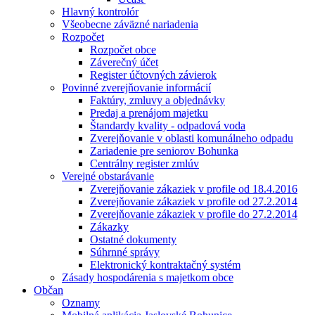
Hlavný kontrolór
Všeobecne záväzné nariadenia
Rozpočet
Rozpočet obce
Záverečný účet
Register účtovných závierok
Povinné zverejňovanie informácií
Faktúry, zmluvy a objednávky
Predaj a prenájom majetku
Štandardy kvality - odpadová voda
Zverejňovanie v oblasti komunálneho odpadu
Zariadenie pre seniorov Bohunka
Centrálny register zmlúv
Verejné obstarávanie
Zverejňovanie zákaziek v profile od 18.4.2016
Zverejňovanie zákaziek v profile od 27.2.2014
Zverejňovanie zákaziek v profile do 27.2.2014
Zákazky
Ostatné dokumenty
Súhrnné správy
Elektronický kontraktačný systém
Zásady hospodárenia s majetkom obce
Občan
Oznamy