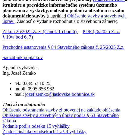
štruktúre a prevádzke informačného systému územného
plánovania a výstavby, o obsahu podaní a obsahu a rozsahu
dokumentácie stavby
(napríklad
Ohlásenie stavby a stavebných
úprav
, Žiadosť o vydanie rozhodnutia o stavebnom zámere).
Zákon 26/2025 Z. z. (článok 15 bod 6)
PDF (26/2025 Z. z.
§ 19w bod 6, 7)
Prechodné ustanovenia § 84 Stavebného zákona č. 25/2025 Z.z.
Sadzobník poplatkov
Agendu vybavuje:
Ing. Jozef Zemko
tel.: 033/557 10 25,
mobil: 0905 856 962
mail:
jozef.zemko@jaslovske-bohunice.sk
Tlačivá na stiahnutie:
Ohlásenie odstránenia stavby zhotovenej na základe ohlásenia
Ohlásenie stavby a stavebných úprav podľa § 63 Stavebného
zákona
Podanie podľa odseku 15 vyhlášky
Žiadosť iná ako v odsekoch 1 až 9 vyhlášky