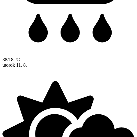
38/18 °C
utorok
11. 8.