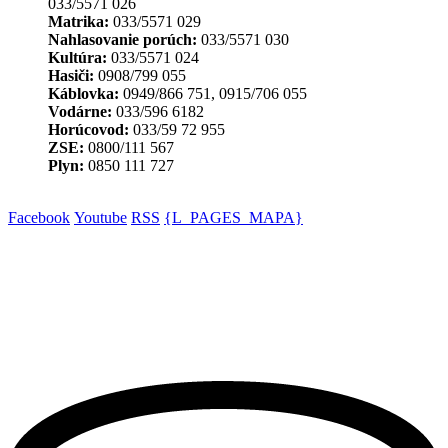
033/5571 026
Matrika:
033/5571 029
Nahlasovanie porúch:
033/5571 030
Kultúra:
033/5571 024
Hasiči:
0908/799 055
Káblovka:
0949/866 751, 0915/706 055
Vodárne:
033/596 6182
Horúcovod:
033/59 72 955
ZSE:
0800/111 567
Plyn:
0850 111 727
Facebook
Youtube
RSS
{L_PAGES_MAPA}