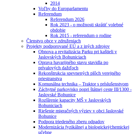
2014
Voľby do Europarlamentu
Referendum
Referendum 2026
Rok 2023 - o možnosti skrátiť volebné
obdobie
Rok 2015 - referendum o rodine
Členstvo obce v združeniach
Projekty podporované EÚ a z iných zdrojov
Obnova a revitalizácia Parku pri kaštieli v
Jaslovských Bohuniciach
Oprava havarijného stavu stavidla po
prívalových dažďoch
Rekonštrukcia spevnených plôch verejného
priestranstva
Komunálna technika – Traktor s príslušenstvom
Záchytné parkovisko popri štátnej ceste III⁄1300 -
Jaslovské Bohunice
Rozšírenie kapacity MŠ v Jaslovských
Bohuniciach
Riešenie migračných výziev v obci Jaslovské
Bohunice
Podpora triedeného zberu odpadov
Modernizácia fyzikálnej a biologickej⁄chemickej
učebne