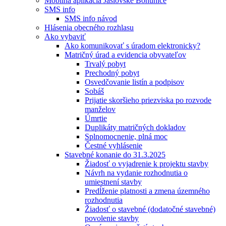
Mobilná aplikácia Jaslovské Bohunice
SMS info
SMS info návod
Hlásenia obecného rozhlasu
Ako vybaviť
Ako komunikovať s úradom elektronicky?
Matričný úrad a evidencia obyvateľov
Trvalý pobyt
Prechodný pobyt
Osvedčovanie listín a podpisov
Sobáš
Prijatie skoršieho priezviska po rozvode
manželov
Úmrtie
Duplikáty matričných dokladov
Splnomocnenie, plná moc
Čestné vyhlásenie
Stavebné konanie do 31.3.2025
Žiadosť o vyjadrenie k projektu stavby
Návrh na vydanie rozhodnutia o
umiestnení stavby
Predĺženie platnosti a zmena územného
rozhodnutia
Žiadosť o stavebné (dodatočné stavebné)
povolenie stavby