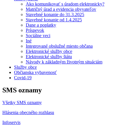
Ako komunikovať s úradom elektronicky?
Matričný úrad a evidencia obyvateľov
Stavebné konanie do 31.3.2025
Stavebné konanie od 1.4.2025
Dane a poplatky
Príspevok
Sociálne veci
Iné
Integrované obslužné miesto občana
Elektronické služby obce
Elektronické služby štátu
Návody k základným životným situáciám
Služby obce
Občianska vybavenosť
Covid-19
SMS oznamy
Všetky SMS oznamy
Hlásenia obecného rozhlasu
Infoservis