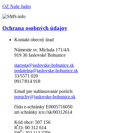
OZ Naše Jadro
Ochrana osobných údajov
Kontakt obecný úrad
Námestie sv. Michala 171/4A
919 30 Jaslovské Bohunice
starosta@jaslovske-bohunice.sk
podatelna@jaslovske-bohunice.sk
33/5571 020
0917/814 918
Email pre nahlasovanie porúch:
poruchy@jaslovske-bohunice.sk
číslo e-schránky E0005716050
uri schránky ico://sk/00312614
Kód obce: 507 156
IČO: 00 312 614
DIČ: 202 113 3796