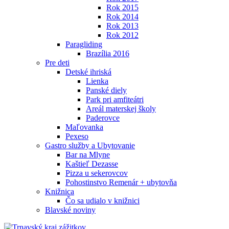
Rok 2015
Rok 2014
Rok 2013
Rok 2012
Paragliding
Brazília 2016
Pre deti
Detské ihriská
Lienka
Panské diely
Park pri amfiteátri
Areál materskej školy
Paderovce
Maľovanka
Pexeso
Gastro služby a Ubytovanie
Bar na Mlyne
Kaštieľ Dezasse
Pizza u sekerovcov
Pohostinstvo Remenár + ubytovňa
Knižnica
Čo sa udialo v knižnici
Blavské noviny