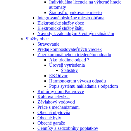
Individuálna licencia na výherné hracie
automaty
Žiadosť o parkovacie miesto
Integrované obslužné miesto občana
Elektronické služby obce
Elektronické služby štátu
Návody k základným životným situáciám
Služby obce
Stravovanie
Predaj kompostovateľných vreciek
Zber komunálneho a triedeného odpadu
Ako triedime odpad ?
Úroveň vytriedenia
Štatistiky
EKOdvor
Harmonogram vývozu odpadu
Popis systému nakladania s odpadom
Kultúrny dom Paderovce
Káblová televízia
Závlahový vodovod
Práce s mechanizmami
Obecná ubytovňa
Obecné byty
Obecné garáže
Cenníky a sadzobníky poplatkov