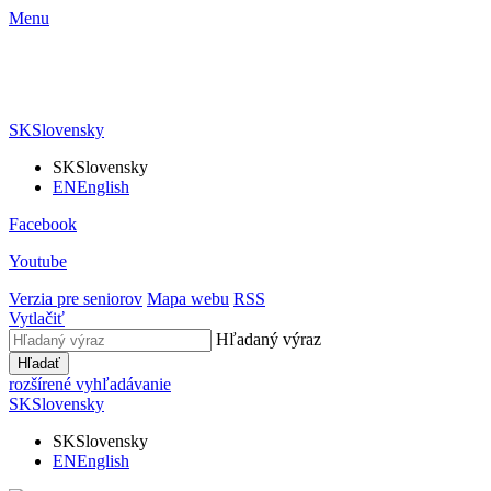
Menu
SK
Slovensky
SK
Slovensky
EN
English
Facebook
Youtube
Verzia pre seniorov
Mapa webu
RSS
Vytlačiť
Hľadaný výraz
Hľadať
rozšírené vyhľadávanie
SK
Slovensky
SK
Slovensky
EN
English