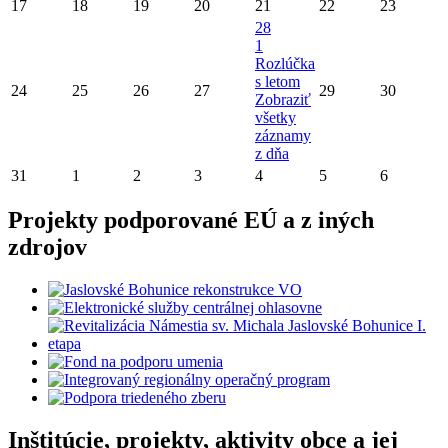
17
18
19
20
21
22
23
28
1
Rozlúčka
s letom
24
25
26
27
29
30
Zobraziť
všetky
záznamy
z dňa
31
1
2
3
4
5
6
Projekty podporované EÚ a z iných
zdrojov
Inštitúcie, projekty, aktivity obce a jej