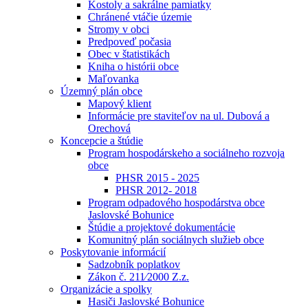
Kostoly a sakrálne pamiatky
Chránené vtáčie územie
Stromy v obci
Predpoveď počasia
Obec v štatistikách
Kniha o histórii obce
Maľovanka
Územný plán obce
Mapový klient
Informácie pre staviteľov na ul. Dubová a
Orechová
Koncepcie a štúdie
Program hospodárskeho a sociálneho rozvoja
obce
PHSR 2015 - 2025
PHSR 2012- 2018
Program odpadového hospodárstva obce
Jaslovské Bohunice
Štúdie a projektové dokumentácie
Komunitný plán sociálnych služieb obce
Poskytovanie informácií
Sadzobník poplatkov
Zákon č. 211⁄2000 Z.z.
Organizácie a spolky
Hasiči Jaslovské Bohunice