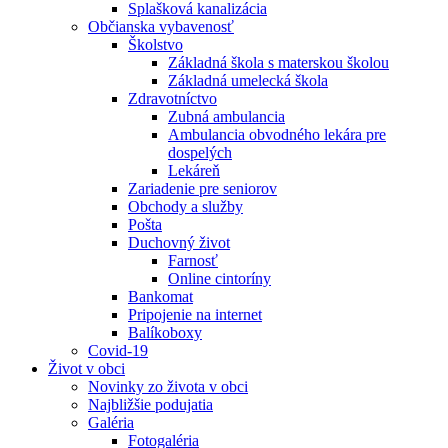
Splašková kanalizácia
Občianska vybavenosť
Školstvo
Základná škola s materskou školou
Základná umelecká škola
Zdravotníctvo
Zubná ambulancia
Ambulancia obvodného lekára pre
dospelých
Lekáreň
Zariadenie pre seniorov
Obchody a služby
Pošta
Duchovný život
Farnosť
Online cintoríny
Bankomat
Pripojenie na internet
Balíkoboxy
Covid-19
Život v obci
Novinky zo života v obci
Najbližšie podujatia
Galéria
Fotogaléria