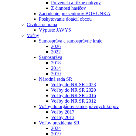
Prevencia a rôzne pokyny
Z činnosti hasičov
Zariadenie pre seniorov BOHUNKA
Poskytovanie dotácií obcou
Civilná ochrana
Výpuste JAVYS
Voľby
Samospráva a samosprávne kraje
2026
2022
Samospráva
2018
2014
2010
Národná rada SR
Voľby do NR SR 2023
Voľby do NR SR 2020
Voľby do NR SR 2016
Voľby do NR SR 2012
Voľby do orgánov samosprávnych krajov
Voľby 2017
Voľby 2013
Voľby prezidenta SR
2024
2019