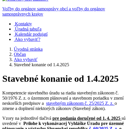
Voľby do orgánov samosprávy obcí a voľby do orgánov
samosprávnych krajov
Kontakty
Úradná tabuľa
Kalendár podujatí
Ako vybaviť?
Úvodná stránka
Občan
Ako vybaviť
Stavebné konanie od 1.4.2025
Stavebné konanie od 1.4.2025
Kompetencie stavebného úradu sa riadia stavebným zákonom č.
50/1976 Z. z. o územnom plánovaní a stavebnom poriadku v znení
neskorších predpisov a
stavebným zákonom č. 25/2025 Z. z.
o
zmene a doplnení niektorých zákonov (Stavebný zákon).
Vzory na jednotlivé tlačivá
pre podania doručené od 1. 4. 2025
sú
uvedené v
Prílohe k vykonávacej Vyhláške Úradu pre územné
plánovanie a výstavbu Slovenskej republiky
č. 60/2025 Z. z.
o