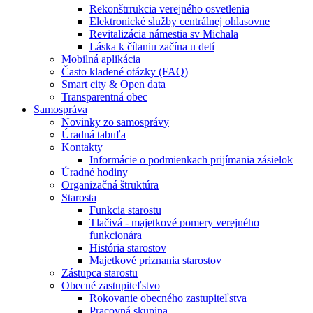
Rekonštrrukcia verejného osvetlenia
Elektronické služby centrálnej ohlasovne
Revitalizácia námestia sv Michala
Láska k čítaniu začína u detí
Mobilná aplikácia
Často kladené otázky (FAQ)
Smart city & Open data
Transparentná obec
Samospráva
Novinky zo samosprávy
Úradná tabuľa
Kontakty
Informácie o podmienkach prijímania zásielok
Úradné hodiny
Organizačná štruktúra
Starosta
Funkcia starostu
Tlačivá - majetkové pomery verejného
funkcionára
História starostov
Majetkové priznania starostov
Zástupca starostu
Obecné zastupiteľstvo
Rokovanie obecného zastupiteľstva
Pracovná skupina