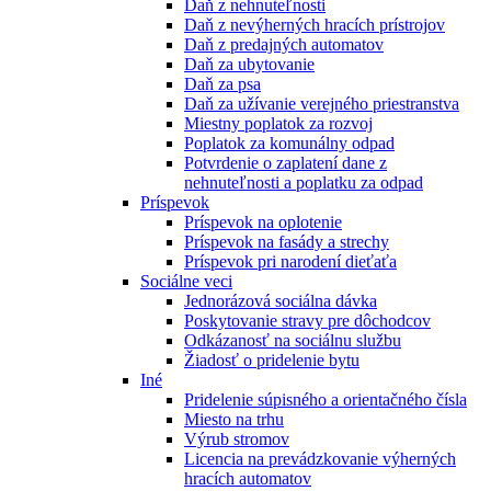
Daň z nehnuteľnosti
Daň z nevýherných hracích prístrojov
Daň z predajných automatov
Daň za ubytovanie
Daň za psa
Daň za užívanie verejného priestranstva
Miestny poplatok za rozvoj
Poplatok za komunálny odpad
Potvrdenie o zaplatení dane z
nehnuteľnosti a poplatku za odpad
Príspevok
Príspevok na oplotenie
Príspevok na fasády a strechy
Príspevok pri narodení dieťaťa
Sociálne veci
Jednorázová sociálna dávka
Poskytovanie stravy pre dôchodcov
Odkázanosť na sociálnu službu
Žiadosť o pridelenie bytu
Iné
Pridelenie súpisného a orientačného čísla
Miesto na trhu
Výrub stromov
Licencia na prevádzkovanie výherných
hracích automatov