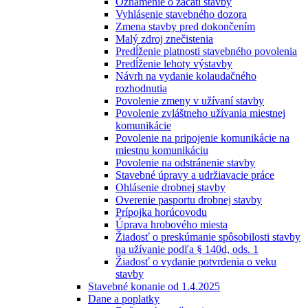
Oznámenie o začatí stavby
Vyhlásenie stavebného dozora
Zmena stavby pred dokončením
Malý zdroj znečistenia
Predĺženie platnosti stavebného povolenia
Predĺženie lehoty výstavby
Návrh na vydanie kolaudačného
rozhodnutia
Povolenie zmeny v užívaní stavby
Povolenie zvláštneho užívania miestnej
komunikácie
Povolenie na pripojenie komunikácie na
miestnu komunikáciu
Povolenie na odstránenie stavby
Stavebné úpravy a udržiavacie práce
Ohlásenie drobnej stavby
Overenie pasportu drobnej stavby
Prípojka horúcovodu
Úprava hrobového miesta
Žiadosť o preskúmanie spôsobilosti stavby
na užívanie podľa § 140d, ods. 1
Žiadosť o vydanie potvrdenia o veku
stavby
Stavebné konanie od 1.4.2025
Dane a poplatky