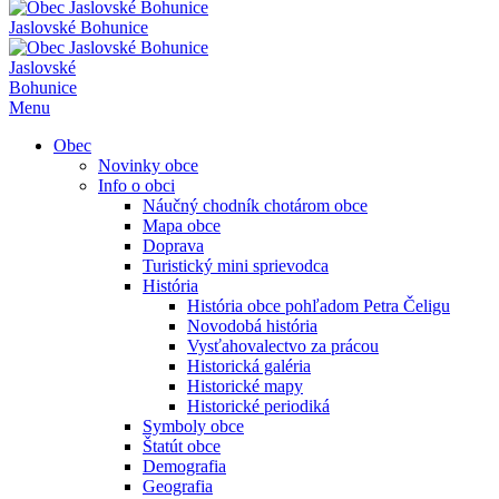
Jaslovské Bohunice
Jaslovské
Bohunice
Menu
Obec
Novinky obce
Info o obci
Náučný chodník chotárom obce
Mapa obce
Doprava
Turistický mini sprievodca
História
História obce pohľadom Petra Čeligu
Novodobá história
Vysťahovalectvo za prácou
Historická galéria
Historické mapy
Historické periodiká
Symboly obce
Štatút obce
Demografia
Geografia