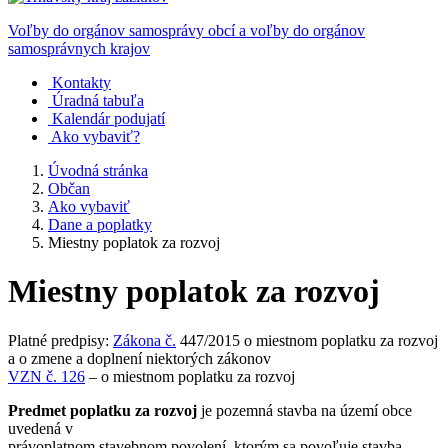
Voľby do orgánov samosprávy obcí a voľby do orgánov
samosprávnych krajov
Kontakty
Úradná tabuľa
Kalendár podujatí
Ako vybaviť?
Úvodná stránka
Občan
Ako vybaviť
Dane a poplatky
Miestny poplatok za rozvoj
Miestny poplatok za rozvoj
Platné predpisy:
Zákona č.
447/2015 o miestnom poplatku za rozvoj
a o zmene a doplnení niektorých zákonov
VZN č. 126
– o miestnom poplatku za rozvoj
Predmet poplatku za rozvoj
je pozemná stavba na území obce
uvedená v
právoplatnom stavebnom povolení, ktorým sa povoľuje stavba,