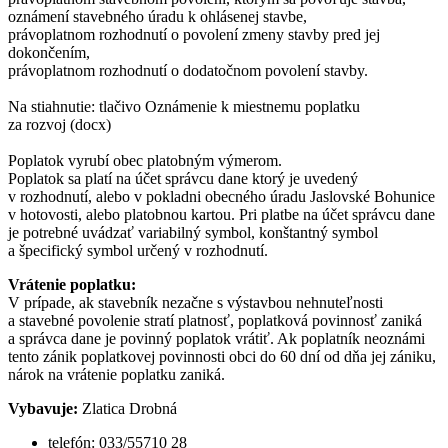
oznámení stavebného úradu k ohlásenej stavbe,
právoplatnom rozhodnutí o povolení zmeny stavby pred jej
dokončením,
právoplatnom rozhodnutí o dodatočnom povolení stavby.
Na stiahnutie: tlačivo Oznámenie k miestnemu poplatku
za rozvoj (docx)
Poplatok vyrubí obec platobným výmerom.
Poplatok sa platí na účet správcu dane ktorý je uvedený
v rozhodnutí, alebo v pokladni obecného úradu Jaslovské Bohunice
v hotovosti, alebo platobnou kartou. Pri platbe na účet správcu dane
je potrebné uvádzať variabilný symbol, konštantný symbol
a špecifický symbol určený v rozhodnutí.
Vrátenie poplatku:
V prípade, ak stavebník nezačne s výstavbou nehnuteľnosti
a stavebné povolenie stratí platnosť, poplatková povinnosť zaniká
a správca dane je povinný poplatok vrátiť. Ak poplatník neoznámi
tento zánik poplatkovej povinnosti obci do 60 dní od dňa jej zániku,
nárok na vrátenie poplatku zaniká.
Vybavuje:
Zlatica Drobná
telefón: 033/55710 28