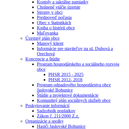
Kostoly a sakrálne pamiatky
Chránené vtáčie územie
Stromy v obci
Predpoveď počasia
Obec v štatistikách
Kniha o histórii obce
Maľovanka
Územný plán obce
Mapový klient
Informácie pre staviteľov na ul. Dubová a
Orechová
Koncepcie a štúdie
Program hospodárskeho a sociálneho rozvoja
obce
PHSR 2015 - 2025
PHSR 2012- 2018
Program odpadového hospodárstva obce
Jaslovské Bohunice
Štúdie a projektové dokumentácie
Komunitný plán sociálnych služieb obce
Poskytovanie informácií
Sadzobník poplatkov
Zákon č. 211⁄2000 Z.z.
Organizácie a spolky
Hasiči Jaslovské Bohunice