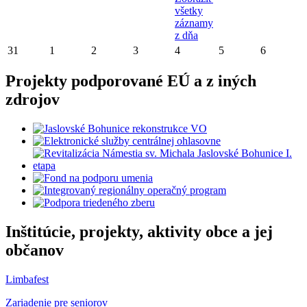
všetky
záznamy
z dňa
31
1
2
3
4
5
6
Projekty podporované EÚ a z iných
zdrojov
Inštitúcie, projekty, aktivity obce a jej
občanov
Limbafest
Zariadenie pre seniorov