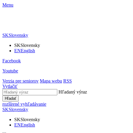
Menu
SK
Slovensky
SK
Slovensky
EN
English
Facebook
Youtube
Verzia pre seniorov
Mapa webu
RSS
Vytlačiť
Hľadaný výraz
Hľadať
rozšírené vyhľadávanie
SK
Slovensky
SK
Slovensky
EN
English