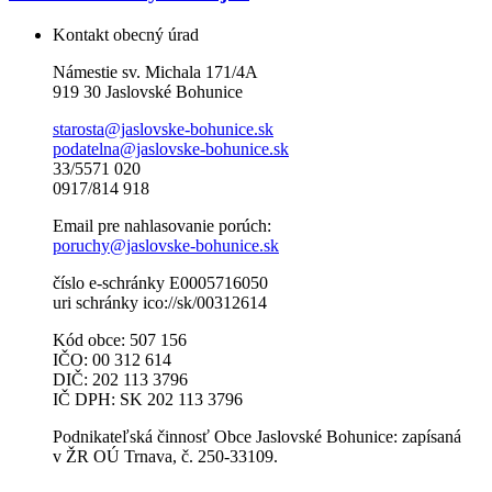
Kontakt obecný úrad
Námestie sv. Michala 171/4A
919 30 Jaslovské Bohunice
starosta@jaslovske-bohunice.sk
podatelna@jaslovske-bohunice.sk
33/5571 020
0917/814 918
Email pre nahlasovanie porúch:
poruchy@jaslovske-bohunice.sk
číslo e-schránky E0005716050
uri schránky ico://sk/00312614
Kód obce: 507 156
IČO: 00 312 614
DIČ: 202 113 3796
IČ DPH: SK 202 113 3796
Podnikateľská činnosť Obce Jaslovské Bohunice: zapísaná
v ŽR OÚ Trnava, č. 250-33109.