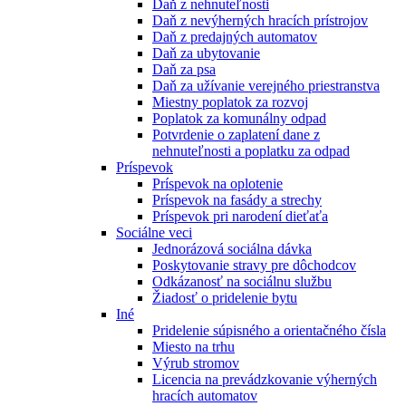
Daň z nehnuteľnosti
Daň z nevýherných hracích prístrojov
Daň z predajných automatov
Daň za ubytovanie
Daň za psa
Daň za užívanie verejného priestranstva
Miestny poplatok za rozvoj
Poplatok za komunálny odpad
Potvrdenie o zaplatení dane z
nehnuteľnosti a poplatku za odpad
Príspevok
Príspevok na oplotenie
Príspevok na fasády a strechy
Príspevok pri narodení dieťaťa
Sociálne veci
Jednorázová sociálna dávka
Poskytovanie stravy pre dôchodcov
Odkázanosť na sociálnu službu
Žiadosť o pridelenie bytu
Iné
Pridelenie súpisného a orientačného čísla
Miesto na trhu
Výrub stromov
Licencia na prevádzkovanie výherných
hracích automatov