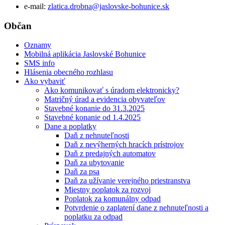
e-mail:
zlatica.drobna@jaslovske-bohunice.sk
Občan
Oznamy
Mobilná aplikácia Jaslovské Bohunice
SMS info
Hlásenia obecného rozhlasu
Ako vybaviť
Ako komunikovať s úradom elektronicky?
Matričný úrad a evidencia obyvateľov
Stavebné konanie do 31.3.2025
Stavebné konanie od 1.4.2025
Dane a poplatky
Daň z nehnuteľnosti
Daň z nevýherných hracích prístrojov
Daň z predajných automatov
Daň za ubytovanie
Daň za psa
Daň za užívanie verejného priestranstva
Miestny poplatok za rozvoj
Poplatok za komunálny odpad
Potvrdenie o zaplatení dane z nehnuteľnosti a
poplatku za odpad