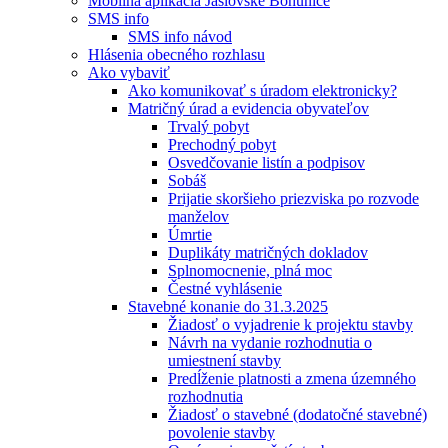
Mobilná aplikácia Jaslovské Bohunice
SMS info
SMS info návod
Hlásenia obecného rozhlasu
Ako vybaviť
Ako komunikovať s úradom elektronicky?
Matričný úrad a evidencia obyvateľov
Trvalý pobyt
Prechodný pobyt
Osvedčovanie listín a podpisov
Sobáš
Prijatie skoršieho priezviska po rozvode
manželov
Úmrtie
Duplikáty matričných dokladov
Splnomocnenie, plná moc
Čestné vyhlásenie
Stavebné konanie do 31.3.2025
Žiadosť o vyjadrenie k projektu stavby
Návrh na vydanie rozhodnutia o
umiestnení stavby
Predĺženie platnosti a zmena územného
rozhodnutia
Žiadosť o stavebné (dodatočné stavebné)
povolenie stavby