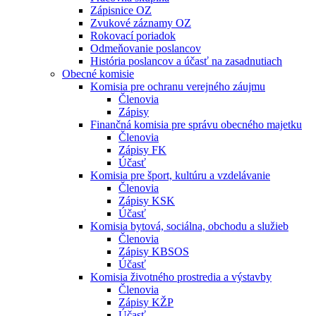
Zápisnice OZ
Zvukové záznamy OZ
Rokovací poriadok
Odmeňovanie poslancov
História poslancov a účasť na zasadnutiach
Obecné komisie
Komisia pre ochranu verejného záujmu
Členovia
Zápisy
Finančná komisia pre správu obecného majetku
Členovia
Zápisy FK
Účasť
Komisia pre šport, kultúru a vzdelávanie
Členovia
Zápisy KSK
Účasť
Komisia bytová, sociálna, obchodu a služieb
Členovia
Zápisy KBSOS
Účasť
Komisia životného prostredia a výstavby
Členovia
Zápisy KŽP
Účasť