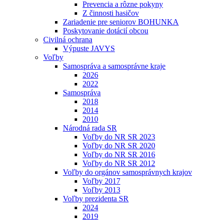
Prevencia a rôzne pokyny
Z činnosti hasičov
Zariadenie pre seniorov BOHUNKA
Poskytovanie dotácií obcou
Civilná ochrana
Výpuste JAVYS
Voľby
Samospráva a samosprávne kraje
2026
2022
Samospráva
2018
2014
2010
Národná rada SR
Voľby do NR SR 2023
Voľby do NR SR 2020
Voľby do NR SR 2016
Voľby do NR SR 2012
Voľby do orgánov samosprávnych krajov
Voľby 2017
Voľby 2013
Voľby prezidenta SR
2024
2019