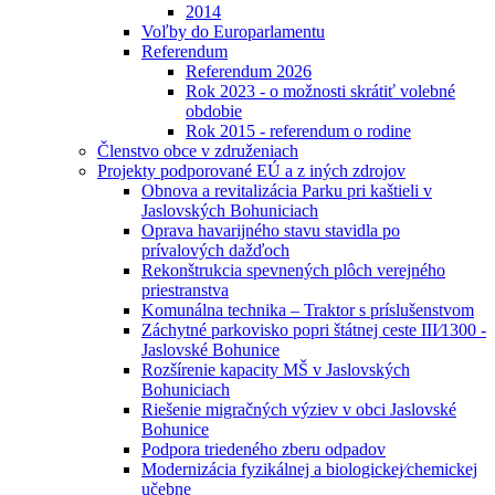
2014
Voľby do Europarlamentu
Referendum
Referendum 2026
Rok 2023 - o možnosti skrátiť volebné
obdobie
Rok 2015 - referendum o rodine
Členstvo obce v združeniach
Projekty podporované EÚ a z iných zdrojov
Obnova a revitalizácia Parku pri kaštieli v
Jaslovských Bohuniciach
Oprava havarijného stavu stavidla po
prívalových dažďoch
Rekonštrukcia spevnených plôch verejného
priestranstva
Komunálna technika – Traktor s príslušenstvom
Záchytné parkovisko popri štátnej ceste III⁄1300 -
Jaslovské Bohunice
Rozšírenie kapacity MŠ v Jaslovských
Bohuniciach
Riešenie migračných výziev v obci Jaslovské
Bohunice
Podpora triedeného zberu odpadov
Modernizácia fyzikálnej a biologickej⁄chemickej
učebne