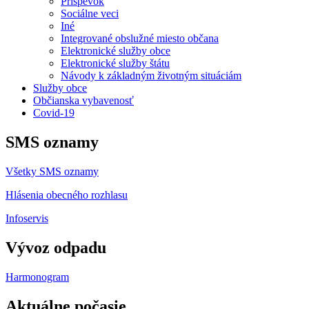
Príspevok
Sociálne veci
Iné
Integrované obslužné miesto občana
Elektronické služby obce
Elektronické služby štátu
Návody k základným životným situáciám
Služby obce
Občianska vybavenosť
Covid-19
SMS oznamy
Všetky SMS oznamy
Hlásenia obecného rozhlasu
Infoservis
Vývoz odpadu
Harmonogram
Aktuálne počasie