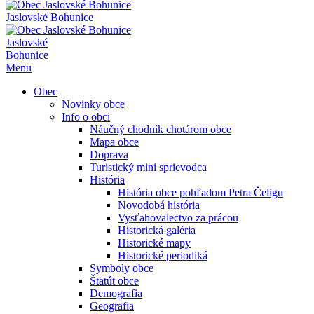
Jaslovské Bohunice
Jaslovské
Bohunice
Menu
Obec
Novinky obce
Info o obci
Náučný chodník chotárom obce
Mapa obce
Doprava
Turistický mini sprievodca
História
História obce pohľadom Petra Čeligu
Novodobá história
Vysťahovalectvo za prácou
Historická galéria
Historické mapy
Historické periodiká
Symboly obce
Štatút obce
Demografia
Geografia