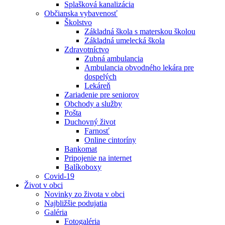
Splašková kanalizácia
Občianska vybavenosť
Školstvo
Základná škola s materskou školou
Základná umelecká škola
Zdravotníctvo
Zubná ambulancia
Ambulancia obvodného lekára pre
dospelých
Lekáreň
Zariadenie pre seniorov
Obchody a služby
Pošta
Duchovný život
Farnosť
Online cintoríny
Bankomat
Pripojenie na internet
Balíkoboxy
Covid-19
Život v obci
Novinky zo života v obci
Najbližšie podujatia
Galéria
Fotogaléria