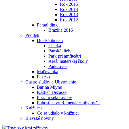
Rok 2015
Rok 2014
Rok 2013
Rok 2012
Paragliding
Brazília 2016
Pre deti
Detské ihriská
Lienka
Panské diely
Park pri amfiteátri
Areál materskej školy
Paderovce
Maľovanka
Pexeso
Gastro služby a Ubytovanie
Bar na Mlyne
Kaštieľ Dezasse
Pizza u sekerovcov
Pohostinstvo Remenár + ubytovňa
Knižnica
Čo sa udialo v knižnici
Blavské noviny