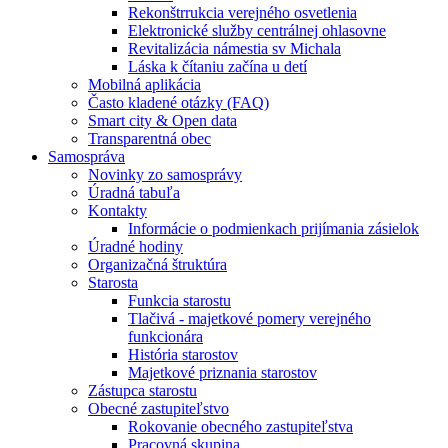
Rekonštrrukcia verejného osvetlenia
Elektronické služby centrálnej ohlasovne
Revitalizácia námestia sv Michala
Láska k čítaniu začína u detí
Mobilná aplikácia
Často kladené otázky (FAQ)
Smart city & Open data
Transparentná obec
Samospráva
Novinky zo samosprávy
Úradná tabuľa
Kontakty
Informácie o podmienkach prijímania zásielok
Úradné hodiny
Organizačná štruktúra
Starosta
Funkcia starostu
Tlačivá - majetkové pomery verejného
funkcionára
História starostov
Majetkové priznania starostov
Zástupca starostu
Obecné zastupiteľstvo
Rokovanie obecného zastupiteľstva
Pracovná skupina