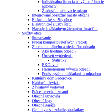
Individuálna licencia na výherné hracie
automaty
Žiadosť o parkovacie miesto
Integrované obslužné miesto občana
Elektronické služby obce
Elektronické služby štátu
Návody k základným životným situáciám
Služby obce
Stravovanie
Predaj kompostovateľných vreciek
Zber komunálneho a triedeného odpadu
Ako triedime odpad ?
Úroveň vytriedenia
Štatistiky
EKOdvor
Harmonogram vývozu odpadu
Popis systému nakladania s odpadom
Kultúrny dom Paderovce
Káblová televízia
Závlahový vodovod
Práce s mechanizmami
Obecná ubytovňa
Obecné byty
Obecné garáže
Cenníky a sadzobníky poplatkov