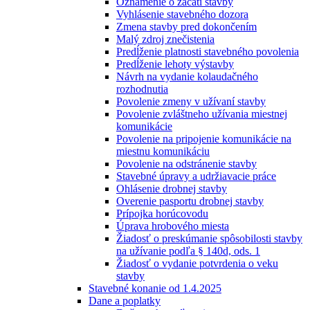
Oznámenie o začatí stavby
Vyhlásenie stavebného dozora
Zmena stavby pred dokončením
Malý zdroj znečistenia
Predĺženie platnosti stavebného povolenia
Predĺženie lehoty výstavby
Návrh na vydanie kolaudačného
rozhodnutia
Povolenie zmeny v užívaní stavby
Povolenie zvláštneho užívania miestnej
komunikácie
Povolenie na pripojenie komunikácie na
miestnu komunikáciu
Povolenie na odstránenie stavby
Stavebné úpravy a udržiavacie práce
Ohlásenie drobnej stavby
Overenie pasportu drobnej stavby
Prípojka horúcovodu
Úprava hrobového miesta
Žiadosť o preskúmanie spôsobilosti stavby
na užívanie podľa § 140d, ods. 1
Žiadosť o vydanie potvrdenia o veku
stavby
Stavebné konanie od 1.4.2025
Dane a poplatky