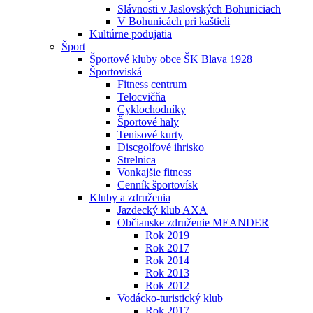
Slávnosti v Jaslovských Bohuniciach
V Bohunicách pri kaštieli
Kultúrne podujatia
Šport
Športové kluby obce ŠK Blava 1928
Športoviská
Fitness centrum
Telocvičňa
Cyklochodníky
Športové haly
Tenisové kurty
Discgolfové ihrisko
Strelnica
Vonkajšie fitness
Cenník športovísk
Kluby a združenia
Jazdecký klub AXA
Občianske združenie MEANDER
Rok 2019
Rok 2017
Rok 2014
Rok 2013
Rok 2012
Vodácko-turistický klub
Rok 2017