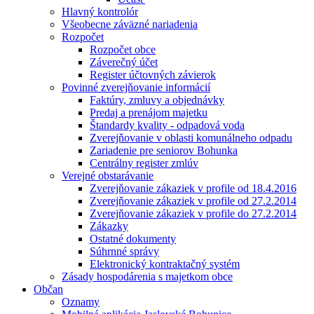
Hlavný kontrolór
Všeobecne záväzné nariadenia
Rozpočet
Rozpočet obce
Záverečný účet
Register účtovných závierok
Povinné zverejňovanie informácií
Faktúry, zmluvy a objednávky
Predaj a prenájom majetku
Štandardy kvality - odpadová voda
Zverejňovanie v oblasti komunálneho odpadu
Zariadenie pre seniorov Bohunka
Centrálny register zmlúv
Verejné obstarávanie
Zverejňovanie zákaziek v profile od 18.4.2016
Zverejňovanie zákaziek v profile od 27.2.2014
Zverejňovanie zákaziek v profile do 27.2.2014
Zákazky
Ostatné dokumenty
Súhrnné správy
Elektronický kontraktačný systém
Zásady hospodárenia s majetkom obce
Občan
Oznamy