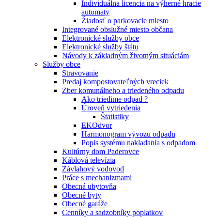
Individuálna licencia na výherné hracie
automaty
Žiadosť o parkovacie miesto
Integrované obslužné miesto občana
Elektronické služby obce
Elektronické služby štátu
Návody k základným životným situáciám
Služby obce
Stravovanie
Predaj kompostovateľných vreciek
Zber komunálneho a triedeného odpadu
Ako triedime odpad ?
Úroveň vytriedenia
Štatistiky
EKOdvor
Harmonogram vývozu odpadu
Popis systému nakladania s odpadom
Kultúrny dom Paderovce
Káblová televízia
Závlahový vodovod
Práce s mechanizmami
Obecná ubytovňa
Obecné byty
Obecné garáže
Cenníky a sadzobníky poplatkov