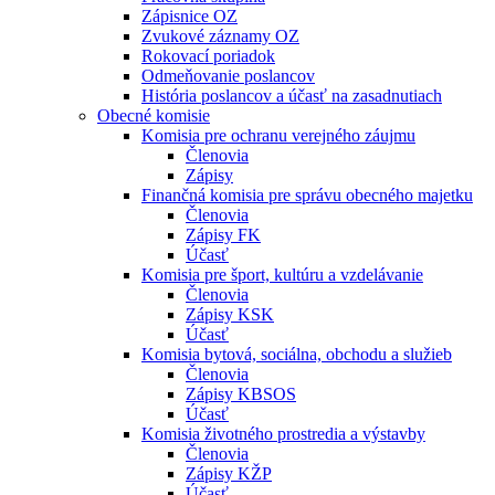
Zápisnice OZ
Zvukové záznamy OZ
Rokovací poriadok
Odmeňovanie poslancov
História poslancov a účasť na zasadnutiach
Obecné komisie
Komisia pre ochranu verejného záujmu
Členovia
Zápisy
Finančná komisia pre správu obecného majetku
Členovia
Zápisy FK
Účasť
Komisia pre šport, kultúru a vzdelávanie
Členovia
Zápisy KSK
Účasť
Komisia bytová, sociálna, obchodu a služieb
Členovia
Zápisy KBSOS
Účasť
Komisia životného prostredia a výstavby
Členovia
Zápisy KŽP
Účasť