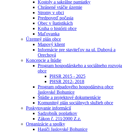
Kostoly a sakrálne pamiatky
Chránené vtáčie územie
Stromy v obci
Predpoveď počasia
Obec v štatistikách
Kniha o histórii obce
Maľovanka
Územný plán obce
Mapový klient
Informácie pre staviteľov na ul. Dubová a
Orechová
Koncepcie a štúdie
Program hospodárskeho a sociálneho rozvoja
obce
PHSR 2015 - 2025
PHSR 2012- 2018
Program odpadového hospodárstva obce
Jaslovské Bohunice
Štúdie a projektové dokumentácie
Komunitný plán sociálnych služieb obce
Poskytovanie informácií
Sadzobník poplatkov
Zákon č. 211⁄2000 Z.z.
Organizácie a spolky
Hasiči Jaslovské Bohunice