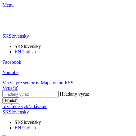
Menu
SK
Slovensky
SK
Slovensky
EN
English
Facebook
Youtube
Verzia pre seniorov
Mapa webu
RSS
Vytlačiť
Hľadaný výraz
Hľadať
rozšírené vyhľadávanie
SK
Slovensky
SK
Slovensky
EN
English