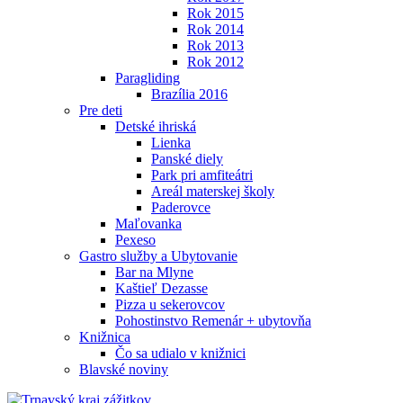
Rok 2015
Rok 2014
Rok 2013
Rok 2012
Paragliding
Brazília 2016
Pre deti
Detské ihriská
Lienka
Panské diely
Park pri amfiteátri
Areál materskej školy
Paderovce
Maľovanka
Pexeso
Gastro služby a Ubytovanie
Bar na Mlyne
Kaštieľ Dezasse
Pizza u sekerovcov
Pohostinstvo Remenár + ubytovňa
Knižnica
Čo sa udialo v knižnici
Blavské noviny