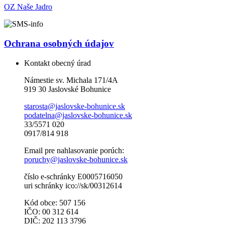
OZ Naše Jadro
Ochrana osobných údajov
Kontakt obecný úrad
Námestie sv. Michala 171/4A
919 30 Jaslovské Bohunice
starosta@jaslovske-bohunice.sk
podatelna@jaslovske-bohunice.sk
33/5571 020
0917/814 918
Email pre nahlasovanie porúch:
poruchy@jaslovske-bohunice.sk
číslo e-schránky E0005716050
uri schránky ico://sk/00312614
Kód obce: 507 156
IČO: 00 312 614
DIČ: 202 113 3796