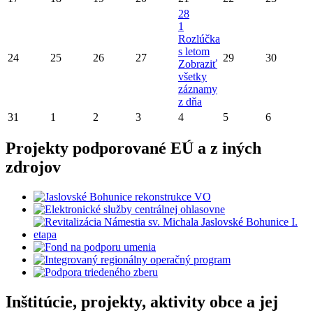
28
1
Rozlúčka
s letom
24
25
26
27
29
30
Zobraziť
všetky
záznamy
z dňa
31
1
2
3
4
5
6
Projekty podporované EÚ a z iných
zdrojov
Inštitúcie, projekty, aktivity obce a jej