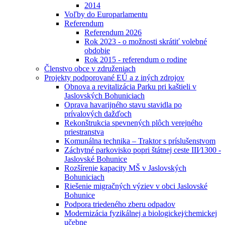
2014
Voľby do Europarlamentu
Referendum
Referendum 2026
Rok 2023 - o možnosti skrátiť volebné
obdobie
Rok 2015 - referendum o rodine
Členstvo obce v združeniach
Projekty podporované EÚ a z iných zdrojov
Obnova a revitalizácia Parku pri kaštieli v
Jaslovských Bohuniciach
Oprava havarijného stavu stavidla po
prívalových dažďoch
Rekonštrukcia spevnených plôch verejného
priestranstva
Komunálna technika – Traktor s príslušenstvom
Záchytné parkovisko popri štátnej ceste III⁄1300 -
Jaslovské Bohunice
Rozšírenie kapacity MŠ v Jaslovských
Bohuniciach
Riešenie migračných výziev v obci Jaslovské
Bohunice
Podpora triedeného zberu odpadov
Modernizácia fyzikálnej a biologickej⁄chemickej
učebne