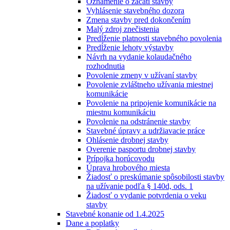
Oznámenie o začatí stavby
Vyhlásenie stavebného dozora
Zmena stavby pred dokončením
Malý zdroj znečistenia
Predĺženie platnosti stavebného povolenia
Predĺženie lehoty výstavby
Návrh na vydanie kolaudačného
rozhodnutia
Povolenie zmeny v užívaní stavby
Povolenie zvláštneho užívania miestnej
komunikácie
Povolenie na pripojenie komunikácie na
miestnu komunikáciu
Povolenie na odstránenie stavby
Stavebné úpravy a udržiavacie práce
Ohlásenie drobnej stavby
Overenie pasportu drobnej stavby
Prípojka horúcovodu
Úprava hrobového miesta
Žiadosť o preskúmanie spôsobilosti stavby
na užívanie podľa § 140d, ods. 1
Žiadosť o vydanie potvrdenia o veku
stavby
Stavebné konanie od 1.4.2025
Dane a poplatky