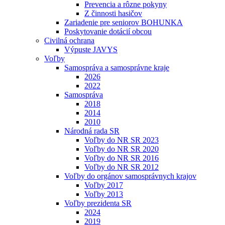
Prevencia a rôzne pokyny
Z činnosti hasičov
Zariadenie pre seniorov BOHUNKA
Poskytovanie dotácií obcou
Civilná ochrana
Výpuste JAVYS
Voľby
Samospráva a samosprávne kraje
2026
2022
Samospráva
2018
2014
2010
Národná rada SR
Voľby do NR SR 2023
Voľby do NR SR 2020
Voľby do NR SR 2016
Voľby do NR SR 2012
Voľby do orgánov samosprávnych krajov
Voľby 2017
Voľby 2013
Voľby prezidenta SR
2024
2019