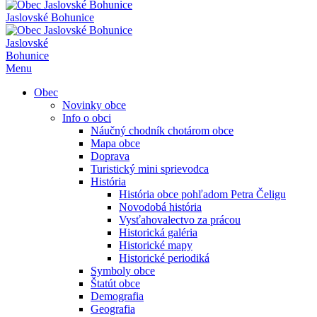
Jaslovské Bohunice
Jaslovské
Bohunice
Menu
Obec
Novinky obce
Info o obci
Náučný chodník chotárom obce
Mapa obce
Doprava
Turistický mini sprievodca
História
História obce pohľadom Petra Čeligu
Novodobá história
Vysťahovalectvo za prácou
Historická galéria
Historické mapy
Historické periodiká
Symboly obce
Štatút obce
Demografia
Geografia