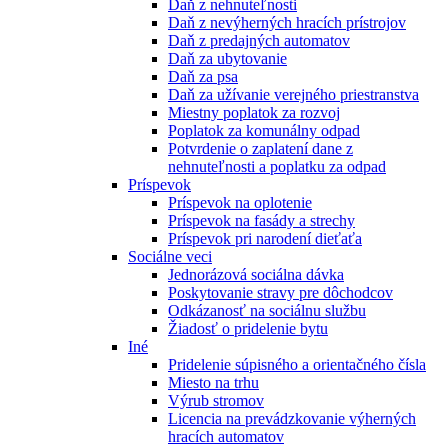
Daň z nehnuteľnosti
Daň z nevýherných hracích prístrojov
Daň z predajných automatov
Daň za ubytovanie
Daň za psa
Daň za užívanie verejného priestranstva
Miestny poplatok za rozvoj
Poplatok za komunálny odpad
Potvrdenie o zaplatení dane z
nehnuteľnosti a poplatku za odpad
Príspevok
Príspevok na oplotenie
Príspevok na fasády a strechy
Príspevok pri narodení dieťaťa
Sociálne veci
Jednorázová sociálna dávka
Poskytovanie stravy pre dôchodcov
Odkázanosť na sociálnu službu
Žiadosť o pridelenie bytu
Iné
Pridelenie súpisného a orientačného čísla
Miesto na trhu
Výrub stromov
Licencia na prevádzkovanie výherných
hracích automatov