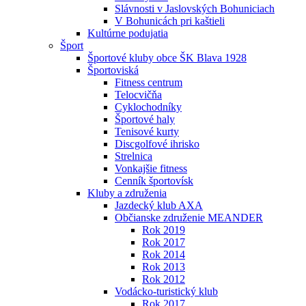
Slávnosti v Jaslovských Bohuniciach
V Bohunicách pri kaštieli
Kultúrne podujatia
Šport
Športové kluby obce ŠK Blava 1928
Športoviská
Fitness centrum
Telocvičňa
Cyklochodníky
Športové haly
Tenisové kurty
Discgolfové ihrisko
Strelnica
Vonkajšie fitness
Cenník športovísk
Kluby a združenia
Jazdecký klub AXA
Občianske združenie MEANDER
Rok 2019
Rok 2017
Rok 2014
Rok 2013
Rok 2012
Vodácko-turistický klub
Rok 2017