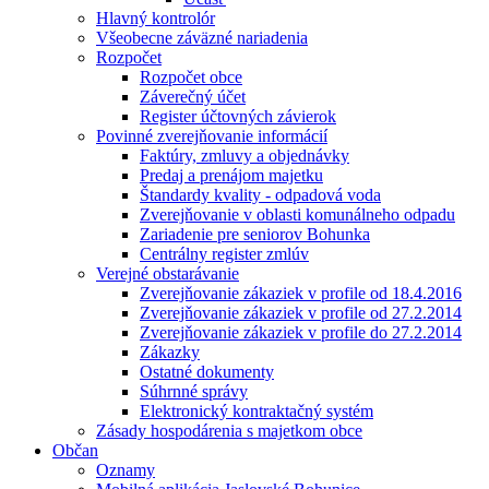
Hlavný kontrolór
Všeobecne záväzné nariadenia
Rozpočet
Rozpočet obce
Záverečný účet
Register účtovných závierok
Povinné zverejňovanie informácií
Faktúry, zmluvy a objednávky
Predaj a prenájom majetku
Štandardy kvality - odpadová voda
Zverejňovanie v oblasti komunálneho odpadu
Zariadenie pre seniorov Bohunka
Centrálny register zmlúv
Verejné obstarávanie
Zverejňovanie zákaziek v profile od 18.4.2016
Zverejňovanie zákaziek v profile od 27.2.2014
Zverejňovanie zákaziek v profile do 27.2.2014
Zákazky
Ostatné dokumenty
Súhrnné správy
Elektronický kontraktačný systém
Zásady hospodárenia s majetkom obce
Občan
Oznamy