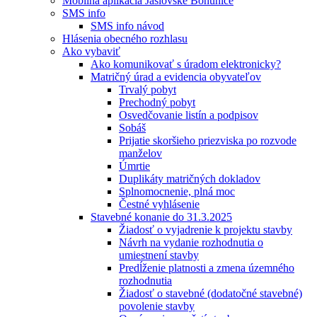
Mobilná aplikácia Jaslovské Bohunice
SMS info
SMS info návod
Hlásenia obecného rozhlasu
Ako vybaviť
Ako komunikovať s úradom elektronicky?
Matričný úrad a evidencia obyvateľov
Trvalý pobyt
Prechodný pobyt
Osvedčovanie listín a podpisov
Sobáš
Prijatie skoršieho priezviska po rozvode
manželov
Úmrtie
Duplikáty matričných dokladov
Splnomocnenie, plná moc
Čestné vyhlásenie
Stavebné konanie do 31.3.2025
Žiadosť o vyjadrenie k projektu stavby
Návrh na vydanie rozhodnutia o
umiestnení stavby
Predĺženie platnosti a zmena územného
rozhodnutia
Žiadosť o stavebné (dodatočné stavebné)
povolenie stavby