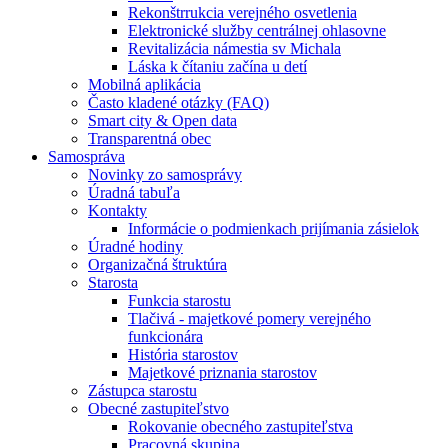
Rekonštrrukcia verejného osvetlenia
Elektronické služby centrálnej ohlasovne
Revitalizácia námestia sv Michala
Láska k čítaniu začína u detí
Mobilná aplikácia
Často kladené otázky (FAQ)
Smart city & Open data
Transparentná obec
Samospráva
Novinky zo samosprávy
Úradná tabuľa
Kontakty
Informácie o podmienkach prijímania zásielok
Úradné hodiny
Organizačná štruktúra
Starosta
Funkcia starostu
Tlačivá - majetkové pomery verejného
funkcionára
História starostov
Majetkové priznania starostov
Zástupca starostu
Obecné zastupiteľstvo
Rokovanie obecného zastupiteľstva
Pracovná skupina