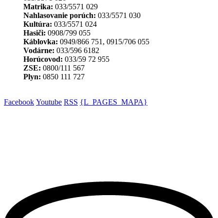
Matrika:
033/5571 029
Nahlasovanie porúch:
033/5571 030
Kultúra:
033/5571 024
Hasiči:
0908/799 055
Káblovka:
0949/866 751, 0915/706 055
Vodárne:
033/596 6182
Horúcovod:
033/59 72 955
ZSE:
0800/111 567
Plyn:
0850 111 727
Facebook
Youtube
RSS
{L_PAGES_MAPA}