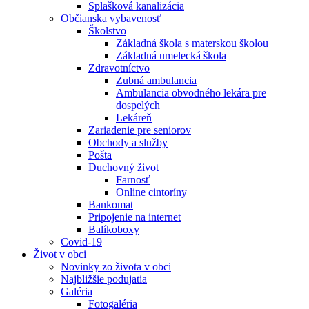
Splašková kanalizácia
Občianska vybavenosť
Školstvo
Základná škola s materskou školou
Základná umelecká škola
Zdravotníctvo
Zubná ambulancia
Ambulancia obvodného lekára pre
dospelých
Lekáreň
Zariadenie pre seniorov
Obchody a služby
Pošta
Duchovný život
Farnosť
Online cintoríny
Bankomat
Pripojenie na internet
Balíkoboxy
Covid-19
Život v obci
Novinky zo života v obci
Najbližšie podujatia
Galéria
Fotogaléria