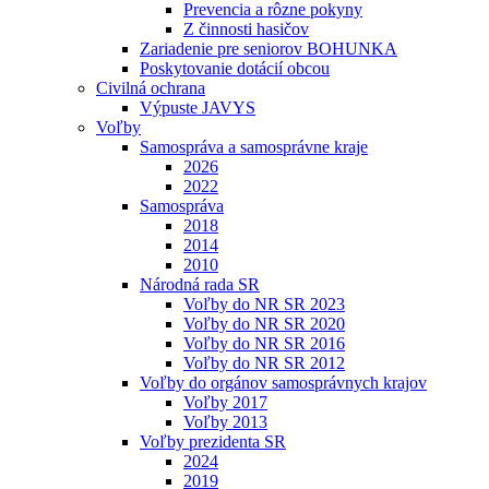
Prevencia a rôzne pokyny
Z činnosti hasičov
Zariadenie pre seniorov BOHUNKA
Poskytovanie dotácií obcou
Civilná ochrana
Výpuste JAVYS
Voľby
Samospráva a samosprávne kraje
2026
2022
Samospráva
2018
2014
2010
Národná rada SR
Voľby do NR SR 2023
Voľby do NR SR 2020
Voľby do NR SR 2016
Voľby do NR SR 2012
Voľby do orgánov samosprávnych krajov
Voľby 2017
Voľby 2013
Voľby prezidenta SR
2024
2019