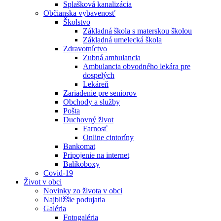
Splašková kanalizácia
Občianska vybavenosť
Školstvo
Základná škola s materskou školou
Základná umelecká škola
Zdravotníctvo
Zubná ambulancia
Ambulancia obvodného lekára pre
dospelých
Lekáreň
Zariadenie pre seniorov
Obchody a služby
Pošta
Duchovný život
Farnosť
Online cintoríny
Bankomat
Pripojenie na internet
Balíkoboxy
Covid-19
Život v obci
Novinky zo života v obci
Najbližšie podujatia
Galéria
Fotogaléria