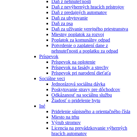
Daň z nehnuteľnosti
Daň z nevýherných hracích prístrojov
Daň z predajných automatov
Daň za ubytovanie
Daň za psa
Daň za užívanie verejného priestranstva
Miestny poplatok za rozvoj
Poplatok za komunálny odpad
Potvrdenie o zaplatení dane z
nehnuteľnosti a poplatku za odpad
Príspevok
Príspevok na oplotenie
Príspevok na fasády a strechy
Príspevok pri narodení dieťaťa
Sociálne veci
Jednorázová sociálna dávka
Poskytovanie stravy pre dôchodcov
Odkázanosť na sociálnu službu
Žiadosť o pridelenie bytu
Iné
Pridelenie súpisného a orientačného čísla
Miesto na trhu
Výrub stromov
Licencia na prevádzkovanie výherných
hracích automatov