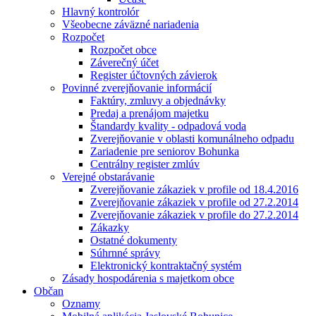
Hlavný kontrolór
Všeobecne záväzné nariadenia
Rozpočet
Rozpočet obce
Záverečný účet
Register účtovných závierok
Povinné zverejňovanie informácií
Faktúry, zmluvy a objednávky
Predaj a prenájom majetku
Štandardy kvality - odpadová voda
Zverejňovanie v oblasti komunálneho odpadu
Zariadenie pre seniorov Bohunka
Centrálny register zmlúv
Verejné obstarávanie
Zverejňovanie zákaziek v profile od 18.4.2016
Zverejňovanie zákaziek v profile od 27.2.2014
Zverejňovanie zákaziek v profile do 27.2.2014
Zákazky
Ostatné dokumenty
Súhrnné správy
Elektronický kontraktačný systém
Zásady hospodárenia s majetkom obce
Občan
Oznamy