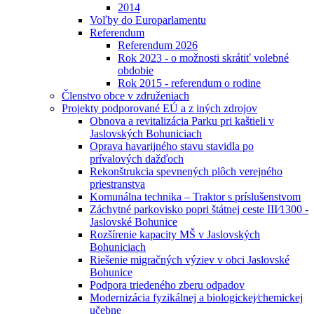
2014
Voľby do Europarlamentu
Referendum
Referendum 2026
Rok 2023 - o možnosti skrátiť volebné
obdobie
Rok 2015 - referendum o rodine
Členstvo obce v združeniach
Projekty podporované EÚ a z iných zdrojov
Obnova a revitalizácia Parku pri kaštieli v
Jaslovských Bohuniciach
Oprava havarijného stavu stavidla po
prívalových dažďoch
Rekonštrukcia spevnených plôch verejného
priestranstva
Komunálna technika – Traktor s príslušenstvom
Záchytné parkovisko popri štátnej ceste III⁄1300 -
Jaslovské Bohunice
Rozšírenie kapacity MŠ v Jaslovských
Bohuniciach
Riešenie migračných výziev v obci Jaslovské
Bohunice
Podpora triedeného zberu odpadov
Modernizácia fyzikálnej a biologickej⁄chemickej
učebne