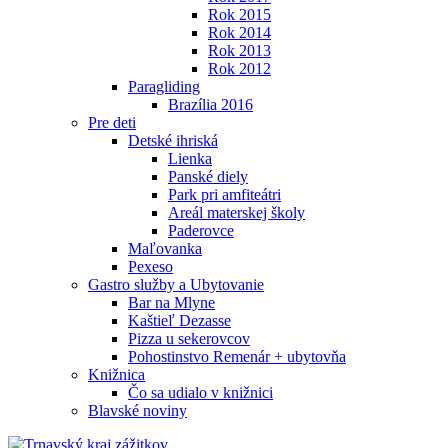
Rok 2015
Rok 2014
Rok 2013
Rok 2012
Paragliding
Brazília 2016
Pre deti
Detské ihriská
Lienka
Panské diely
Park pri amfiteátri
Areál materskej školy
Paderovce
Maľovanka
Pexeso
Gastro služby a Ubytovanie
Bar na Mlyne
Kaštieľ Dezasse
Pizza u sekerovcov
Pohostinstvo Remenár + ubytovňa
Knižnica
Čo sa udialo v knižnici
Blavské noviny