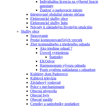
Individuálna licencia na výherné hracie
automaty
Žiadosť o parkovacie miesto
Integrované obslužné miesto občana
Elektronické služby obce
Elektronické služby štátu
Návody k základným životným situáciám
Služby obce
Stravovanie
Predaj kompostovateľných vreciek
Zber komunálneho a triedeného odpadu
Ako triedime odpad ?
Úroveň vytriedenia
Štatistiky
EKOdvor
Harmonogram vývozu odpadu
Popis systému nakladania s odpadom
Kultúrny dom Paderovce
Káblová televízia
Závlahový vodovod
Práce s mechanizmami
Obecná ubytovňa
Obecné byty
Obecné garáže
Cenníky a sadzobníky poplatkov