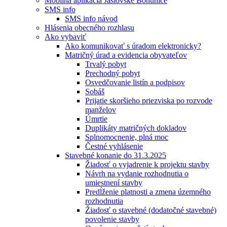
Mobilná aplikácia Jaslovské Bohunice
SMS info
SMS info návod
Hlásenia obecného rozhlasu
Ako vybaviť
Ako komunikovať s úradom elektronicky?
Matričný úrad a evidencia obyvateľov
Trvalý pobyt
Prechodný pobyt
Osvedčovanie listín a podpisov
Sobáš
Prijatie skoršieho priezviska po rozvode
manželov
Úmrtie
Duplikáty matričných dokladov
Splnomocnenie, plná moc
Čestné vyhlásenie
Stavebné konanie do 31.3.2025
Žiadosť o vyjadrenie k projektu stavby
Návrh na vydanie rozhodnutia o
umiestnení stavby
Predĺženie platnosti a zmena územného
rozhodnutia
Žiadosť o stavebné (dodatočné stavebné)
povolenie stavby