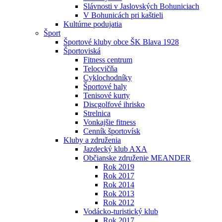
Slávnosti v Jaslovských Bohuniciach
V Bohunicách pri kaštieli
Kultúrne podujatia
Šport
Športové kluby obce ŠK Blava 1928
Športoviská
Fitness centrum
Telocvičňa
Cyklochodníky
Športové haly
Tenisové kurty
Discgolfové ihrisko
Strelnica
Vonkajšie fitness
Cenník športovísk
Kluby a združenia
Jazdecký klub AXA
Občianske združenie MEANDER
Rok 2019
Rok 2017
Rok 2014
Rok 2013
Rok 2012
Vodácko-turistický klub
Rok 2017