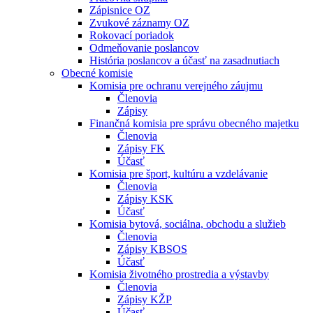
Zápisnice OZ
Zvukové záznamy OZ
Rokovací poriadok
Odmeňovanie poslancov
História poslancov a účasť na zasadnutiach
Obecné komisie
Komisia pre ochranu verejného záujmu
Členovia
Zápisy
Finančná komisia pre správu obecného majetku
Členovia
Zápisy FK
Účasť
Komisia pre šport, kultúru a vzdelávanie
Členovia
Zápisy KSK
Účasť
Komisia bytová, sociálna, obchodu a služieb
Členovia
Zápisy KBSOS
Účasť
Komisia životného prostredia a výstavby
Členovia
Zápisy KŽP
Účasť