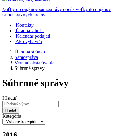
Voľby do orgánov samosprávy obcí a voľby do orgánov
samosprávnych krajov
Kontakty
Úradná tabuľa
Kalendár podujatí
Ako vybaviť?
Úvodná stránka
Samospráva
Verejné obstarávanie
Súhrnné správy
Súhrnné správy
Hľadať
Hľadať
Kategória
2016