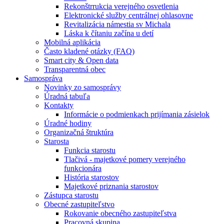
Rekonštrrukcia verejného osvetlenia
Elektronické služby centrálnej ohlasovne
Revitalizácia námestia sv Michala
Láska k čítaniu začína u detí
Mobilná aplikácia
Často kladené otázky (FAQ)
Smart city & Open data
Transparentná obec
Samospráva
Novinky zo samosprávy
Úradná tabuľa
Kontakty
Informácie o podmienkach prijímania zásielok
Úradné hodiny
Organizačná štruktúra
Starosta
Funkcia starostu
Tlačivá - majetkové pomery verejného
funkcionára
História starostov
Majetkové priznania starostov
Zástupca starostu
Obecné zastupiteľstvo
Rokovanie obecného zastupiteľstva
Pracovná skupina