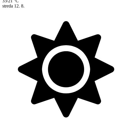
33/21 °C
streda
12. 8.