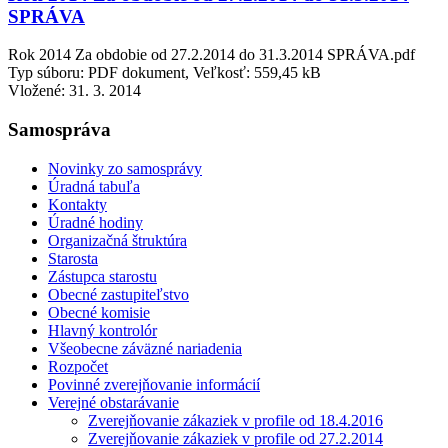
SPRÁVA
Rok 2014 Za obdobie od 27.2.2014 do 31.3.2014 SPRÁVA.pdf
Typ súboru: PDF dokument, Veľkosť: 559,45 kB
Vložené:
31. 3. 2014
Samospráva
Novinky zo samosprávy
Úradná tabuľa
Kontakty
Úradné hodiny
Organizačná štruktúra
Starosta
Zástupca starostu
Obecné zastupiteľstvo
Obecné komisie
Hlavný kontrolór
Všeobecne záväzné nariadenia
Rozpočet
Povinné zverejňovanie informácií
Verejné obstarávanie
Zverejňovanie zákaziek v profile od 18.4.2016
Zverejňovanie zákaziek v profile od 27.2.2014