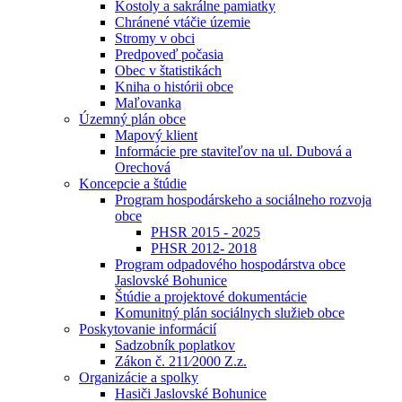
Kostoly a sakrálne pamiatky
Chránené vtáčie územie
Stromy v obci
Predpoveď počasia
Obec v štatistikách
Kniha o histórii obce
Maľovanka
Územný plán obce
Mapový klient
Informácie pre staviteľov na ul. Dubová a
Orechová
Koncepcie a štúdie
Program hospodárskeho a sociálneho rozvoja
obce
PHSR 2015 - 2025
PHSR 2012- 2018
Program odpadového hospodárstva obce
Jaslovské Bohunice
Štúdie a projektové dokumentácie
Komunitný plán sociálnych služieb obce
Poskytovanie informácií
Sadzobník poplatkov
Zákon č. 211⁄2000 Z.z.
Organizácie a spolky
Hasiči Jaslovské Bohunice