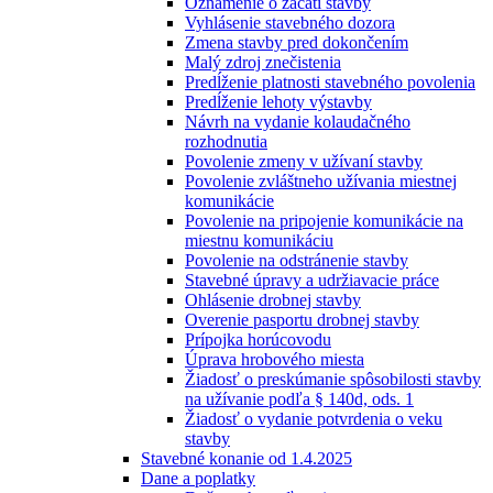
Oznámenie o začatí stavby
Vyhlásenie stavebného dozora
Zmena stavby pred dokončením
Malý zdroj znečistenia
Predĺženie platnosti stavebného povolenia
Predĺženie lehoty výstavby
Návrh na vydanie kolaudačného
rozhodnutia
Povolenie zmeny v užívaní stavby
Povolenie zvláštneho užívania miestnej
komunikácie
Povolenie na pripojenie komunikácie na
miestnu komunikáciu
Povolenie na odstránenie stavby
Stavebné úpravy a udržiavacie práce
Ohlásenie drobnej stavby
Overenie pasportu drobnej stavby
Prípojka horúcovodu
Úprava hrobového miesta
Žiadosť o preskúmanie spôsobilosti stavby
na užívanie podľa § 140d, ods. 1
Žiadosť o vydanie potvrdenia o veku
stavby
Stavebné konanie od 1.4.2025
Dane a poplatky