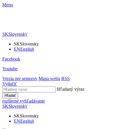
Menu
SK
Slovensky
SK
Slovensky
EN
English
Facebook
Youtube
Verzia pre seniorov
Mapa webu
RSS
Vytlačiť
Hľadaný výraz
Hľadať
rozšírené vyhľadávanie
SK
Slovensky
SK
Slovensky
EN
English