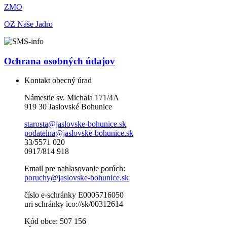
ZMO
OZ Naše Jadro
Ochrana osobných údajov
Kontakt obecný úrad
Námestie sv. Michala 171/4A
919 30 Jaslovské Bohunice
starosta@jaslovske-bohunice.sk
podatelna@jaslovske-bohunice.sk
33/5571 020
0917/814 918
Email pre nahlasovanie porúch:
poruchy@jaslovske-bohunice.sk
číslo e-schránky E0005716050
uri schránky ico://sk/00312614
Kód obce: 507 156