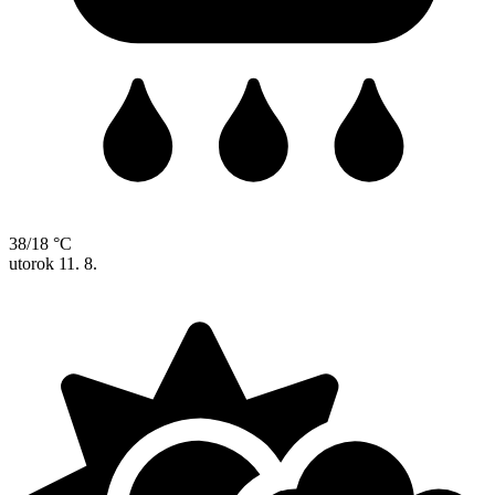
38/18 °C
utorok
11. 8.