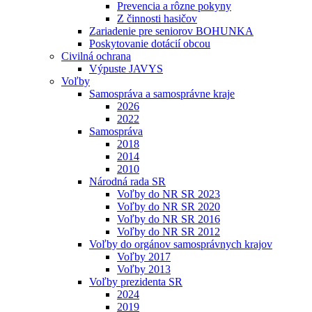
Prevencia a rôzne pokyny
Z činnosti hasičov
Zariadenie pre seniorov BOHUNKA
Poskytovanie dotácií obcou
Civilná ochrana
Výpuste JAVYS
Voľby
Samospráva a samosprávne kraje
2026
2022
Samospráva
2018
2014
2010
Národná rada SR
Voľby do NR SR 2023
Voľby do NR SR 2020
Voľby do NR SR 2016
Voľby do NR SR 2012
Voľby do orgánov samosprávnych krajov
Voľby 2017
Voľby 2013
Voľby prezidenta SR
2024
2019