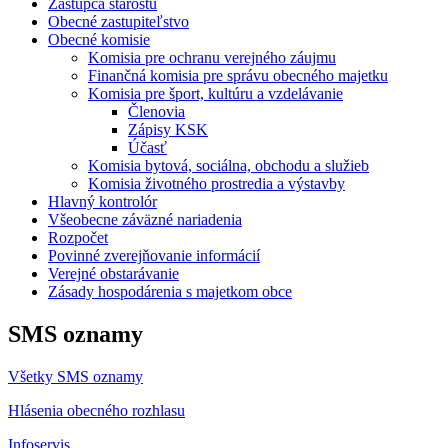
Zástupca starostu
Obecné zastupiteľstvo
Obecné komisie
Komisia pre ochranu verejného záujmu
Finančná komisia pre správu obecného majetku
Komisia pre šport, kultúru a vzdelávanie
Členovia
Zápisy KSK
Účasť
Komisia bytová, sociálna, obchodu a služieb
Komisia životného prostredia a výstavby
Hlavný kontrolór
Všeobecne záväzné nariadenia
Rozpočet
Povinné zverejňovanie informácií
Verejné obstarávanie
Zásady hospodárenia s majetkom obce
SMS oznamy
Všetky SMS oznamy
Hlásenia obecného rozhlasu
Infoservis