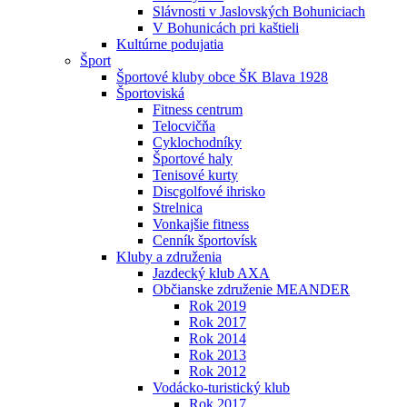
Slávnosti v Jaslovských Bohuniciach
V Bohunicách pri kaštieli
Kultúrne podujatia
Šport
Športové kluby obce ŠK Blava 1928
Športoviská
Fitness centrum
Telocvičňa
Cyklochodníky
Športové haly
Tenisové kurty
Discgolfové ihrisko
Strelnica
Vonkajšie fitness
Cenník športovísk
Kluby a združenia
Jazdecký klub AXA
Občianske združenie MEANDER
Rok 2019
Rok 2017
Rok 2014
Rok 2013
Rok 2012
Vodácko-turistický klub
Rok 2017