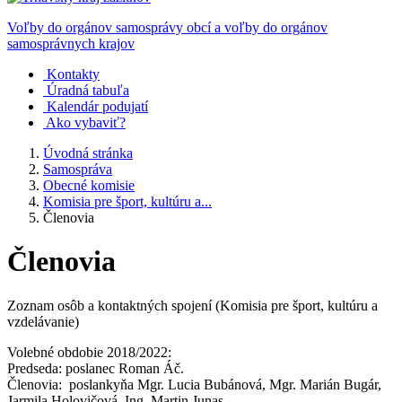
Voľby do orgánov samosprávy obcí a voľby do orgánov
samosprávnych krajov
Kontakty
Úradná tabuľa
Kalendár podujatí
Ako vybaviť?
Úvodná stránka
Samospráva
Obecné komisie
Komisia pre šport, kultúru a...
Členovia
Členovia
Zoznam osôb a kontaktných spojení (Komisia pre šport, kultúru a
vzdelávanie)
Volebné obdobie 2018/2022:
Predseda: poslanec Roman Áč.
Členovia: poslankyňa Mgr. Lucia Bubánová, Mgr. Marián Bugár,
Jarmila Holovičová, Ing. Martin Junas.