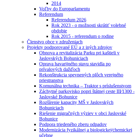
2014
Voľby do Europarlamentu
Referendum
Referendum 2026
Rok 2023 - o možnosti skrátiť volebné
obdobie
Rok 2015 - referendum o rodine
Členstvo obce v združeniach
Projekty podporované EÚ a z iných zdrojov
Obnova a revitalizácia Parku pri kaštieli v
Jaslovských Bohuniciach
Oprava havarijného stavu stavidla po
prívalových dažďoch
Rekonštrukcia spevnených plôch verejného
priestranstva
Komunálna technika – Traktor s príslušenstvom
Záchytné parkovisko popri štátnej ceste III⁄1300 -
Jaslovské Bohunice
Rozšírenie kapacity MŠ v Jaslovských
Bohuniciach
Riešenie migračných výziev v obci Jaslovské
Bohunice
Podpora triedeného zberu odpadov
Modernizácia fyzikálnej a biologickej⁄chemickej
učebne