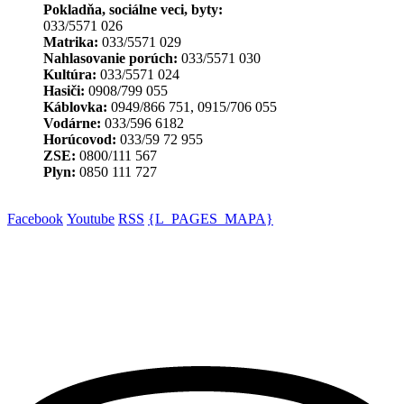
Pokladňa, sociálne veci, byty:
033/5571 026
Matrika:
033/5571 029
Nahlasovanie porúch:
033/5571 030
Kultúra:
033/5571 024
Hasiči:
0908/799 055
Káblovka:
0949/866 751, 0915/706 055
Vodárne:
033/596 6182
Horúcovod:
033/59 72 955
ZSE:
0800/111 567
Plyn:
0850 111 727
Facebook
Youtube
RSS
{L_PAGES_MAPA}