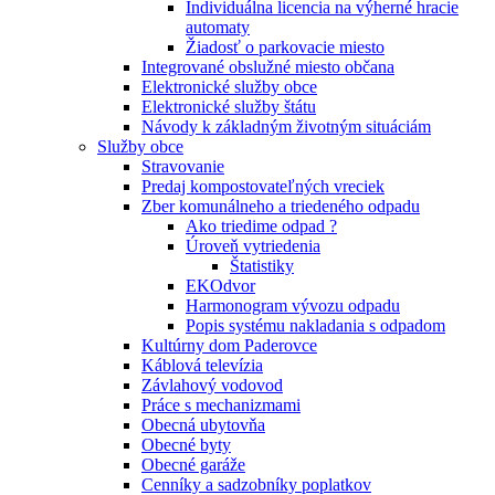
Individuálna licencia na výherné hracie
automaty
Žiadosť o parkovacie miesto
Integrované obslužné miesto občana
Elektronické služby obce
Elektronické služby štátu
Návody k základným životným situáciám
Služby obce
Stravovanie
Predaj kompostovateľných vreciek
Zber komunálneho a triedeného odpadu
Ako triedime odpad ?
Úroveň vytriedenia
Štatistiky
EKOdvor
Harmonogram vývozu odpadu
Popis systému nakladania s odpadom
Kultúrny dom Paderovce
Káblová televízia
Závlahový vodovod
Práce s mechanizmami
Obecná ubytovňa
Obecné byty
Obecné garáže
Cenníky a sadzobníky poplatkov