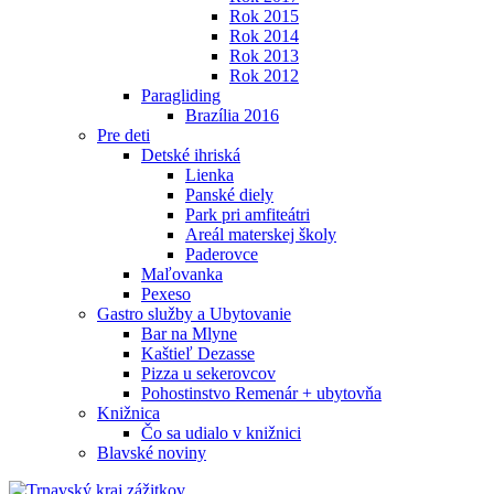
Rok 2015
Rok 2014
Rok 2013
Rok 2012
Paragliding
Brazília 2016
Pre deti
Detské ihriská
Lienka
Panské diely
Park pri amfiteátri
Areál materskej školy
Paderovce
Maľovanka
Pexeso
Gastro služby a Ubytovanie
Bar na Mlyne
Kaštieľ Dezasse
Pizza u sekerovcov
Pohostinstvo Remenár + ubytovňa
Knižnica
Čo sa udialo v knižnici
Blavské noviny