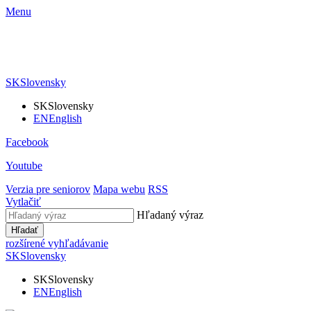
Menu
SK
Slovensky
SK
Slovensky
EN
English
Facebook
Youtube
Verzia pre seniorov
Mapa webu
RSS
Vytlačiť
Hľadaný výraz
Hľadať
rozšírené vyhľadávanie
SK
Slovensky
SK
Slovensky
EN
English