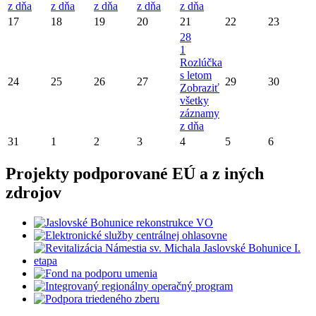
z dňa
z dňa
z dňa
z dňa
z dňa
17
18
19
20
21
22
23
28
1
Rozlúčka
s letom
24
25
26
27
29
30
Zobraziť
všetky
záznamy
z dňa
31
1
2
3
4
5
6
Projekty podporované EÚ a z iných
zdrojov