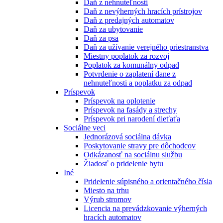
Daň z nehnuteľnosti
Daň z nevýherných hracích prístrojov
Daň z predajných automatov
Daň za ubytovanie
Daň za psa
Daň za užívanie verejného priestranstva
Miestny poplatok za rozvoj
Poplatok za komunálny odpad
Potvrdenie o zaplatení dane z
nehnuteľnosti a poplatku za odpad
Príspevok
Príspevok na oplotenie
Príspevok na fasády a strechy
Príspevok pri narodení dieťaťa
Sociálne veci
Jednorázová sociálna dávka
Poskytovanie stravy pre dôchodcov
Odkázanosť na sociálnu službu
Žiadosť o pridelenie bytu
Iné
Pridelenie súpisného a orientačného čísla
Miesto na trhu
Výrub stromov
Licencia na prevádzkovanie výherných
hracích automatov