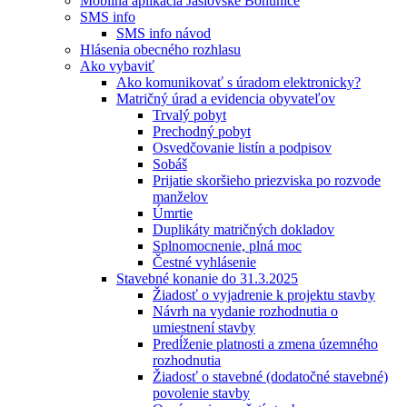
Mobilná aplikácia Jaslovské Bohunice
SMS info
SMS info návod
Hlásenia obecného rozhlasu
Ako vybaviť
Ako komunikovať s úradom elektronicky?
Matričný úrad a evidencia obyvateľov
Trvalý pobyt
Prechodný pobyt
Osvedčovanie listín a podpisov
Sobáš
Prijatie skoršieho priezviska po rozvode
manželov
Úmrtie
Duplikáty matričných dokladov
Splnomocnenie, plná moc
Čestné vyhlásenie
Stavebné konanie do 31.3.2025
Žiadosť o vyjadrenie k projektu stavby
Návrh na vydanie rozhodnutia o
umiestnení stavby
Predĺženie platnosti a zmena územného
rozhodnutia
Žiadosť o stavebné (dodatočné stavebné)
povolenie stavby