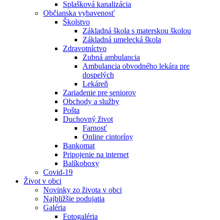
Splašková kanalizácia
Občianska vybavenosť
Školstvo
Základná škola s materskou školou
Základná umelecká škola
Zdravotníctvo
Zubná ambulancia
Ambulancia obvodného lekára pre
dospelých
Lekáreň
Zariadenie pre seniorov
Obchody a služby
Pošta
Duchovný život
Farnosť
Online cintoríny
Bankomat
Pripojenie na internet
Balíkoboxy
Covid-19
Život v obci
Novinky zo života v obci
Najbližšie podujatia
Galéria
Fotogaléria