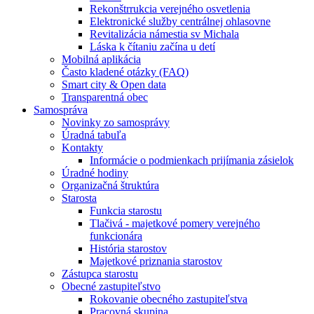
Rekonštrrukcia verejného osvetlenia
Elektronické služby centrálnej ohlasovne
Revitalizácia námestia sv Michala
Láska k čítaniu začína u detí
Mobilná aplikácia
Často kladené otázky (FAQ)
Smart city & Open data
Transparentná obec
Samospráva
Novinky zo samosprávy
Úradná tabuľa
Kontakty
Informácie o podmienkach prijímania zásielok
Úradné hodiny
Organizačná štruktúra
Starosta
Funkcia starostu
Tlačivá - majetkové pomery verejného
funkcionára
História starostov
Majetkové priznania starostov
Zástupca starostu
Obecné zastupiteľstvo
Rokovanie obecného zastupiteľstva
Pracovná skupina