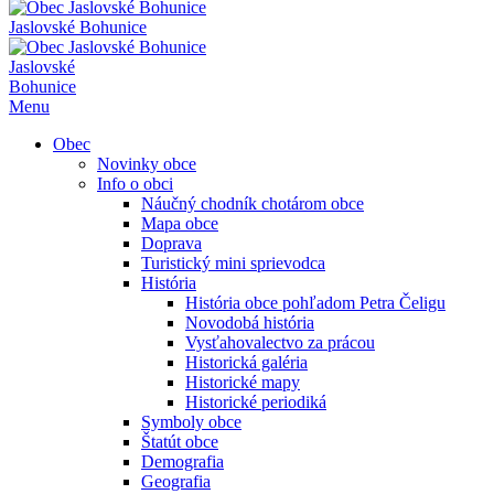
Jaslovské Bohunice
Jaslovské
Bohunice
Menu
Obec
Novinky obce
Info o obci
Náučný chodník chotárom obce
Mapa obce
Doprava
Turistický mini sprievodca
História
História obce pohľadom Petra Čeligu
Novodobá história
Vysťahovalectvo za prácou
Historická galéria
Historické mapy
Historické periodiká
Symboly obce
Štatút obce
Demografia
Geografia