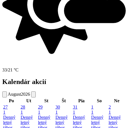
33/21 °C
Kalendár akcií
August
2026
Po
Ut
St
Št
Pia
So
Ne
27
28
29
30
31
1
2
1
1
1
1
1
1
1
Denný
Denný
Denný
Denný
Denný
Denný
Denný
letný
letný
letný
letný
letný
letný
letný
tábor
tábor
tábor
tábor
tábor
tábor
tábor