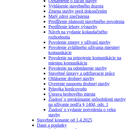
Oznámenie o začatí stavby
Vyhlásenie stavebného dozora
Zmena stavby pred dokončením
Malý zdroj znečistenia
Predĺženie platnosti stavebného povolenia
Predĺženie lehoty výstavby
Návrh na vydanie kolaudačného
rozhodnutia
Povolenie zmeny v užívaní stavby
Povolenie zvláštneho užívania miestnej
komunikácie
Povolenie na pripojenie komunikácie na
miestnu komunikáciu
Povolenie na odstránenie stavby
Stavebné úpravy a udržiavacie práce
Ohlásenie drobnej stavby
Overenie pasportu drobnej stavby
Prípojka horúcovodu
Úprava hrobového miesta
Žiadosť o preskúmanie spôsobilosti stavby
na užívanie podľa § 140d, ods. 1
Žiadosť o vydanie potvrdenia o veku
stavby
Stavebné konanie od 1.4.2025
Dane a poplatky