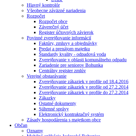
Hlavný kontrolór
Všeobecne záväzné nariadenia
Rozpočet
Rozpočet obce
Záverečný účet
Register účtovných závierok
Povinné zverejňovanie informácií
Faktúry, zmluvy a objednávky
Predaj a prenájom majetku
Štandardy kvality - odpadová voda
Zverejňovanie v oblasti komunálneho odpadu
Zariadenie pre seniorov Bohunka
Centrálny register zmlúv
Verejné obstarávanie
Zverejňovanie zákaziek v profile od 18.4.2016
Zverejňovanie zákaziek v profile od 27.2.2014
Zverejňovanie zákaziek v profile do 27.2.2014
Zákazky
Ostatné dokumenty
Súhrnné správy
Elektronický kontraktačný systém
Zásady hospodárenia s majetkom obce
Občan
Oznamy