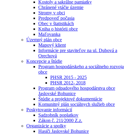
Kostoly a sakrálne pamiatky
Chránené vtáčie územie
Stromy v obci
Predpoveď počasia
Obec v štatistikách
Kniha o histórii obce
Maľovanka
Územný plán obce
Mapový klient
Informácie pre staviteľov na ul. Dubová a
Orechová
Koncepcie a štúdie
Program hospodárskeho a sociálneho rozvoja
obce
PHSR 2015 - 2025
PHSR 2012- 2018
Program odpadového hospodárstva obce
Jaslovské Bohunice
Štúdie a projektové dokumentácie
Komunitný plán sociálnych služieb obce
Poskytovanie informácií
Sadzobník poplatkov
Zákon č. 211⁄2000 Z.z.
Organizácie a spolky
Hasiči Jaslovské Bohunice