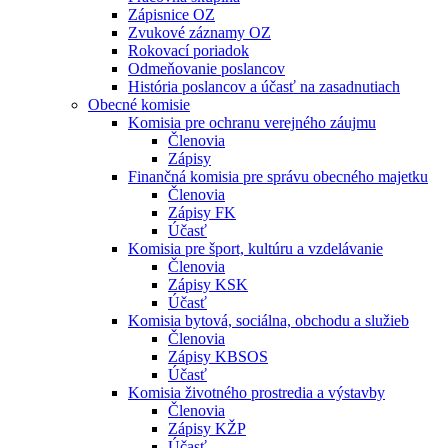
Zápisnice OZ
Zvukové záznamy OZ
Rokovací poriadok
Odmeňovanie poslancov
História poslancov a účasť na zasadnutiach
Obecné komisie
Komisia pre ochranu verejného záujmu
Členovia
Zápisy
Finančná komisia pre správu obecného majetku
Členovia
Zápisy FK
Účasť
Komisia pre šport, kultúru a vzdelávanie
Členovia
Zápisy KSK
Účasť
Komisia bytová, sociálna, obchodu a služieb
Členovia
Zápisy KBSOS
Účasť
Komisia životného prostredia a výstavby
Členovia
Zápisy KŽP
Účasť