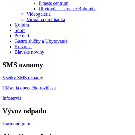
Fitness centrum
Ubytovňa Jaslovské Bohunice
Videogaléria
Virtuálna prehliadka
Kultúra
Šport
Pre deti
Gastro služby a Ubytovanie
Knižnica
Blavské noviny
SMS oznamy
Všetky SMS oznamy
Hlásenia obecného rozhlasu
Infoservis
Vývoz odpadu
Harmonogram