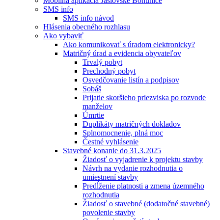
Mobilná aplikácia Jaslovské Bohunice
SMS info
SMS info návod
Hlásenia obecného rozhlasu
Ako vybaviť
Ako komunikovať s úradom elektronicky?
Matričný úrad a evidencia obyvateľov
Trvalý pobyt
Prechodný pobyt
Osvedčovanie listín a podpisov
Sobáš
Prijatie skoršieho priezviska po rozvode
manželov
Úmrtie
Duplikáty matričných dokladov
Splnomocnenie, plná moc
Čestné vyhlásenie
Stavebné konanie do 31.3.2025
Žiadosť o vyjadrenie k projektu stavby
Návrh na vydanie rozhodnutia o
umiestnení stavby
Predĺženie platnosti a zmena územného
rozhodnutia
Žiadosť o stavebné (dodatočné stavebné)
povolenie stavby