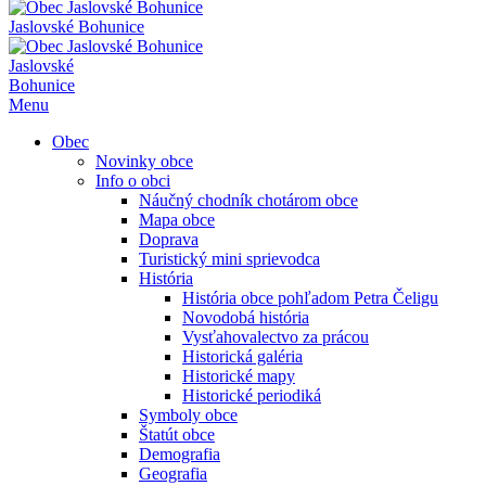
Jaslovské Bohunice
Jaslovské
Bohunice
Menu
Obec
Novinky obce
Info o obci
Náučný chodník chotárom obce
Mapa obce
Doprava
Turistický mini sprievodca
História
História obce pohľadom Petra Čeligu
Novodobá história
Vysťahovalectvo za prácou
Historická galéria
Historické mapy
Historické periodiká
Symboly obce
Štatút obce
Demografia
Geografia