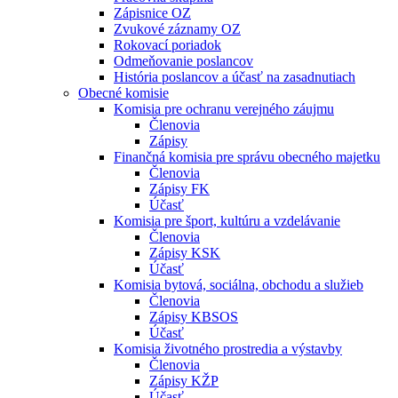
Zápisnice OZ
Zvukové záznamy OZ
Rokovací poriadok
Odmeňovanie poslancov
História poslancov a účasť na zasadnutiach
Obecné komisie
Komisia pre ochranu verejného záujmu
Členovia
Zápisy
Finančná komisia pre správu obecného majetku
Členovia
Zápisy FK
Účasť
Komisia pre šport, kultúru a vzdelávanie
Členovia
Zápisy KSK
Účasť
Komisia bytová, sociálna, obchodu a služieb
Členovia
Zápisy KBSOS
Účasť
Komisia životného prostredia a výstavby
Členovia
Zápisy KŽP
Účasť