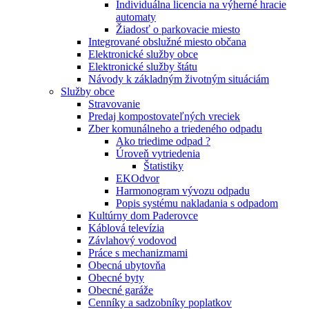
Individuálna licencia na výherné hracie
automaty
Žiadosť o parkovacie miesto
Integrované obslužné miesto občana
Elektronické služby obce
Elektronické služby štátu
Návody k základným životným situáciám
Služby obce
Stravovanie
Predaj kompostovateľných vreciek
Zber komunálneho a triedeného odpadu
Ako triedime odpad ?
Úroveň vytriedenia
Štatistiky
EKOdvor
Harmonogram vývozu odpadu
Popis systému nakladania s odpadom
Kultúrny dom Paderovce
Káblová televízia
Závlahový vodovod
Práce s mechanizmami
Obecná ubytovňa
Obecné byty
Obecné garáže
Cenníky a sadzobníky poplatkov