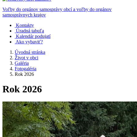
Voľby do orgánov samosprávy obcí a voľby do orgánov
samosprávnych krajov
Kontakty
Úradná tabuľa
Kalendár podujatí
Ako vybaviť?
Úvodná stránka
Život v obci
Galéria
Fotogaléria
Rok 2026
Rok 2026