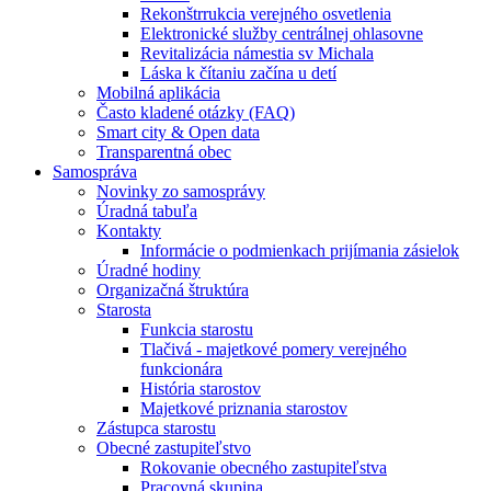
Rekonštrrukcia verejného osvetlenia
Elektronické služby centrálnej ohlasovne
Revitalizácia námestia sv Michala
Láska k čítaniu začína u detí
Mobilná aplikácia
Často kladené otázky (FAQ)
Smart city & Open data
Transparentná obec
Samospráva
Novinky zo samosprávy
Úradná tabuľa
Kontakty
Informácie o podmienkach prijímania zásielok
Úradné hodiny
Organizačná štruktúra
Starosta
Funkcia starostu
Tlačivá - majetkové pomery verejného
funkcionára
História starostov
Majetkové priznania starostov
Zástupca starostu
Obecné zastupiteľstvo
Rokovanie obecného zastupiteľstva
Pracovná skupina