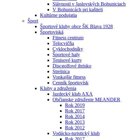
Slávnosti v Jaslovských Bohuniciach
V Bohunicách pri kaštieli
Kultúrne podujatia
Šport
Športové kluby obce ŠK Blava 1928
Športoviská
Fitness centrum
Telocvičňa
Cyklochodníky
Športové haly
Tenisové kurty
Discgolfové ihrisko
Strelnica
Vonkajšie fitness
Cenník športovísk
Kluby a združenia
Jazdecký klub AXA
Občianske združenie MEANDER
Rok 2019
Rok 2017
Rok 2014
Rok 2013
Rok 2012
Vodácko-turistický klub
Rok 2017