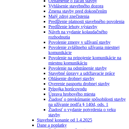
Oznámenie o začatí stavby
Vyhlásenie stavebného dozora
Zmena stavby pred dokončením
Malý zdroj znečistenia
Predĺženie platnosti stavebného povolenia
Predĺženie lehoty výstavby
Návrh na vydanie kolaudačného
rozhodnutia
Povolenie zmeny v užívaní stavby
Povolenie zvláštneho užívania miestnej
komunikácie
Povolenie na pripojenie komunikácie na
miestnu komunikáciu
Povolenie na odstránenie stavby
Stavebné úpravy a udržiavacie práce
Ohlásenie drobnej stavby
Overenie pasportu drobnej stavby
Prípojka horúcovodu
Úprava hrobového miesta
Žiadosť o preskúmanie spôsobilosti stavby
na užívanie podľa § 140d, ods. 1
Žiadosť o vydanie potvrdenia o veku
stavby
Stavebné konanie od 1.4.2025
Dane a poplatky