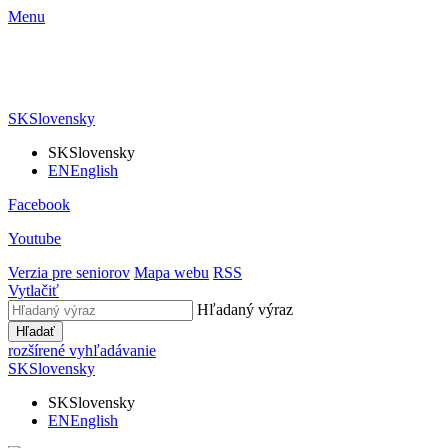
Menu
SK
Slovensky
SK
Slovensky
EN
English
Facebook
Youtube
Verzia pre seniorov
Mapa webu
RSS
Vytlačiť
Hľadaný výraz
Hľadať
rozšírené vyhľadávanie
SK
Slovensky
SK
Slovensky
EN
English