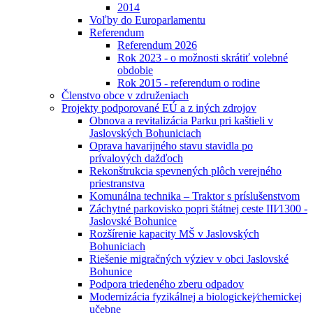
2014
Voľby do Europarlamentu
Referendum
Referendum 2026
Rok 2023 - o možnosti skrátiť volebné
obdobie
Rok 2015 - referendum o rodine
Členstvo obce v združeniach
Projekty podporované EÚ a z iných zdrojov
Obnova a revitalizácia Parku pri kaštieli v
Jaslovských Bohuniciach
Oprava havarijného stavu stavidla po
prívalových dažďoch
Rekonštrukcia spevnených plôch verejného
priestranstva
Komunálna technika – Traktor s príslušenstvom
Záchytné parkovisko popri štátnej ceste III⁄1300 -
Jaslovské Bohunice
Rozšírenie kapacity MŠ v Jaslovských
Bohuniciach
Riešenie migračných výziev v obci Jaslovské
Bohunice
Podpora triedeného zberu odpadov
Modernizácia fyzikálnej a biologickej⁄chemickej
učebne