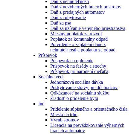
Daň z nehnuteľnosti
Daň z nevýherných hracích prístrojov
Daň z predajných automatov
Daň za ubytovanie
Daň za psa
Daň za užívanie verejného priestranstva
Miestny poplatok za rozvoj
Poplatok za komunálny odpad
Potvrdenie o zaplatení dane z
nehnuteľnosti a poplatku za odpad
Príspevok
Príspevok na oplotenie
Príspevok na fasády a strechy
Príspevok pri narodení dieťaťa
Sociálne veci
Jednorázová sociálna dávka
Poskytovanie stravy pre dôchodcov
Odkázanosť na sociálnu službu
Žiadosť o pridelenie bytu
Iné
Pridelenie súpisného a orientačného čísla
Miesto na trhu
Výrub stromov
Licencia na prevádzkovanie výherných
hracích automatov