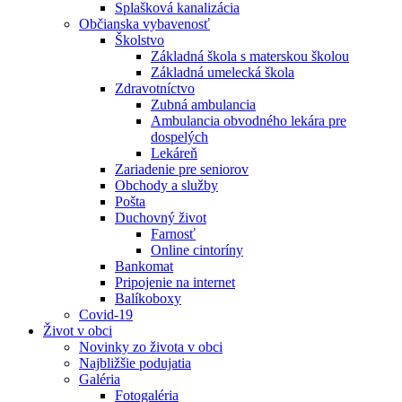
Splašková kanalizácia
Občianska vybavenosť
Školstvo
Základná škola s materskou školou
Základná umelecká škola
Zdravotníctvo
Zubná ambulancia
Ambulancia obvodného lekára pre
dospelých
Lekáreň
Zariadenie pre seniorov
Obchody a služby
Pošta
Duchovný život
Farnosť
Online cintoríny
Bankomat
Pripojenie na internet
Balíkoboxy
Covid-19
Život v obci
Novinky zo života v obci
Najbližšie podujatia
Galéria
Fotogaléria