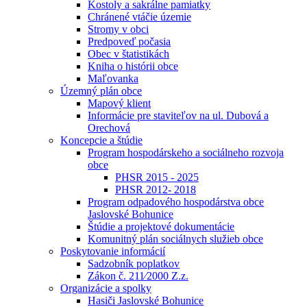
Kostoly a sakrálne pamiatky
Chránené vtáčie územie
Stromy v obci
Predpoveď počasia
Obec v štatistikách
Kniha o histórii obce
Maľovanka
Územný plán obce
Mapový klient
Informácie pre staviteľov na ul. Dubová a
Orechová
Koncepcie a štúdie
Program hospodárskeho a sociálneho rozvoja
obce
PHSR 2015 - 2025
PHSR 2012- 2018
Program odpadového hospodárstva obce
Jaslovské Bohunice
Štúdie a projektové dokumentácie
Komunitný plán sociálnych služieb obce
Poskytovanie informácií
Sadzobník poplatkov
Zákon č. 211⁄2000 Z.z.
Organizácie a spolky
Hasiči Jaslovské Bohunice