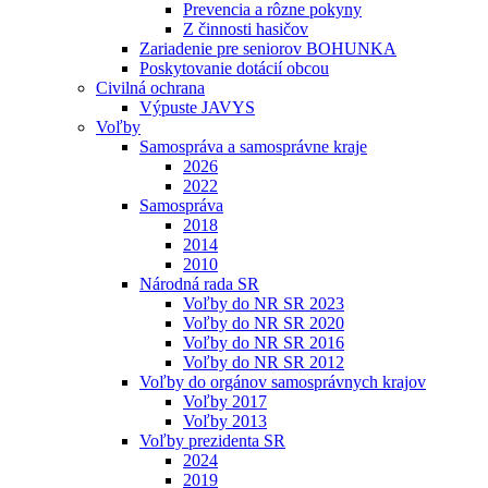
Prevencia a rôzne pokyny
Z činnosti hasičov
Zariadenie pre seniorov BOHUNKA
Poskytovanie dotácií obcou
Civilná ochrana
Výpuste JAVYS
Voľby
Samospráva a samosprávne kraje
2026
2022
Samospráva
2018
2014
2010
Národná rada SR
Voľby do NR SR 2023
Voľby do NR SR 2020
Voľby do NR SR 2016
Voľby do NR SR 2012
Voľby do orgánov samosprávnych krajov
Voľby 2017
Voľby 2013
Voľby prezidenta SR
2024
2019