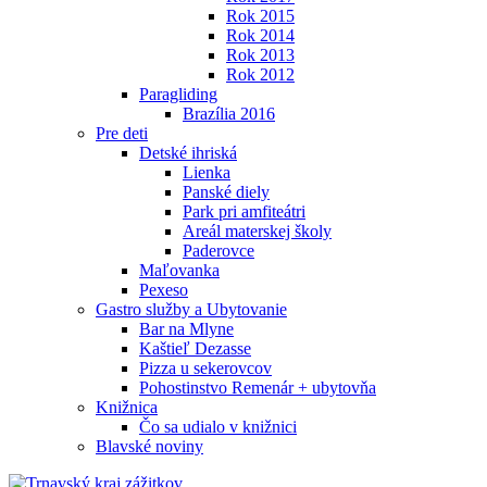
Rok 2015
Rok 2014
Rok 2013
Rok 2012
Paragliding
Brazília 2016
Pre deti
Detské ihriská
Lienka
Panské diely
Park pri amfiteátri
Areál materskej školy
Paderovce
Maľovanka
Pexeso
Gastro služby a Ubytovanie
Bar na Mlyne
Kaštieľ Dezasse
Pizza u sekerovcov
Pohostinstvo Remenár + ubytovňa
Knižnica
Čo sa udialo v knižnici
Blavské noviny