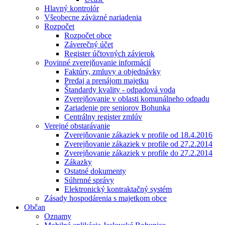
Hlavný kontrolór
Všeobecne záväzné nariadenia
Rozpočet
Rozpočet obce
Záverečný účet
Register účtovných závierok
Povinné zverejňovanie informácií
Faktúry, zmluvy a objednávky
Predaj a prenájom majetku
Štandardy kvality - odpadová voda
Zverejňovanie v oblasti komunálneho odpadu
Zariadenie pre seniorov Bohunka
Centrálny register zmlúv
Verejné obstarávanie
Zverejňovanie zákaziek v profile od 18.4.2016
Zverejňovanie zákaziek v profile od 27.2.2014
Zverejňovanie zákaziek v profile do 27.2.2014
Zákazky
Ostatné dokumenty
Súhrnné správy
Elektronický kontraktačný systém
Zásady hospodárenia s majetkom obce
Občan
Oznamy