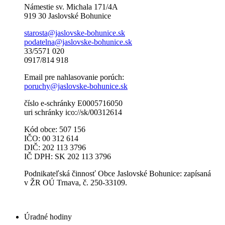
Námestie sv. Michala 171/4A
919 30 Jaslovské Bohunice
starosta@jaslovske-bohunice.sk
podatelna@jaslovske-bohunice.sk
33/5571 020
0917/814 918
Email pre nahlasovanie porúch:
poruchy@jaslovske-bohunice.sk
číslo e-schránky E0005716050
uri schránky ico://sk/00312614
Kód obce: 507 156
IČO: 00 312 614
DIČ: 202 113 3796
IČ DPH: SK 202 113 3796
Podnikateľská činnosť Obce Jaslovské Bohunice: zapísaná
v ŽR OÚ Trnava, č. 250-33109.
Úradné hodiny