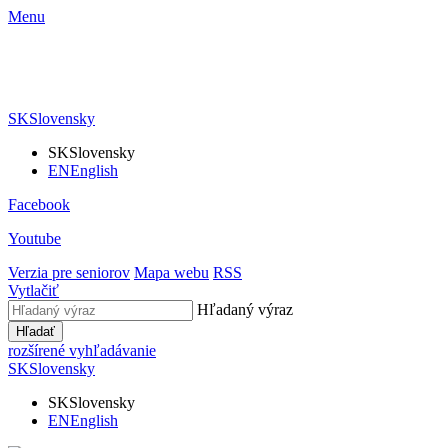
Menu
SK
Slovensky
SK
Slovensky
EN
English
Facebook
Youtube
Verzia pre seniorov
Mapa webu
RSS
Vytlačiť
Hľadaný výraz
Hľadať
rozšírené vyhľadávanie
SK
Slovensky
SK
Slovensky
EN
English