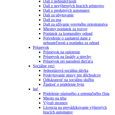
Daň z nehnuteľnosti
Daň z nevýherných hracích prístrojov
Daň z predajných automatov
Daň za ubytovanie
Daň za psa
Daň za užívanie verejného priestranstva
Miestny poplatok za rozvoj
Poplatok za komunálny odpad
Potvrdenie o zaplatení dane z
nehnuteľnosti a poplatku za odpad
Príspevok
Príspevok na oplotenie
Príspevok na fasády a strechy
Príspevok pri narodení dieťaťa
Sociálne veci
Jednorázová sociálna dávka
Poskytovanie stravy pre dôchodcov
Odkázanosť na sociálnu službu
Žiadosť o pridelenie bytu
Iné
Pridelenie súpisného a orientačného čísla
Miesto na trhu
Výrub stromov
Licencia na prevádzkovanie výherných
hracích automatov