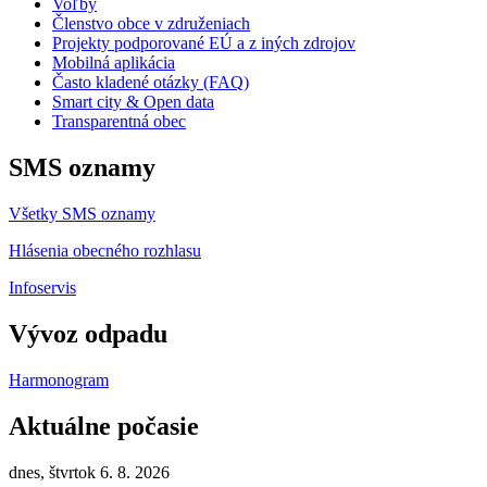
Voľby
Členstvo obce v združeniach
Projekty podporované EÚ a z iných zdrojov
Mobilná aplikácia
Často kladené otázky (FAQ)
Smart city & Open data
Transparentná obec
SMS oznamy
Všetky SMS oznamy
Hlásenia obecného rozhlasu
Infoservis
Vývoz odpadu
Harmonogram
Aktuálne počasie
dnes, štvrtok 6. 8. 2026