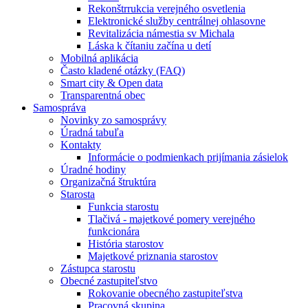
Rekonštrrukcia verejného osvetlenia
Elektronické služby centrálnej ohlasovne
Revitalizácia námestia sv Michala
Láska k čítaniu začína u detí
Mobilná aplikácia
Často kladené otázky (FAQ)
Smart city & Open data
Transparentná obec
Samospráva
Novinky zo samosprávy
Úradná tabuľa
Kontakty
Informácie o podmienkach prijímania zásielok
Úradné hodiny
Organizačná štruktúra
Starosta
Funkcia starostu
Tlačivá - majetkové pomery verejného
funkcionára
História starostov
Majetkové priznania starostov
Zástupca starostu
Obecné zastupiteľstvo
Rokovanie obecného zastupiteľstva
Pracovná skupina