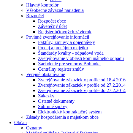
Hlavný kontrolór
Všeobecne záväzné nariadenia
Rozpočet
Rozpočet obce
Záverečný účet
Register účtovných závierok
Povinné zverejňovanie informácií
Faktúry, zmluvy a objednávky
Predaj a prenájom majetku
Štandardy kvality - odpadová voda
Zverejňovanie v oblasti komunálneho odpadu
Zariadenie pre seniorov Bohunka
Centrálny register zmlúv
Verejné obstarávanie
Zverejňovanie zákaziek v profile od 18.4.2016
Zverejňovanie zákaziek v profile od 27.2.2014
Zverejňovanie zákaziek v profile do 27.2.2014
Zákazky
Ostatné dokumenty
Súhrnné správy
Elektronický kontraktačný systém
Zásady hospodárenia s majetkom obce
Občan
Oznamy