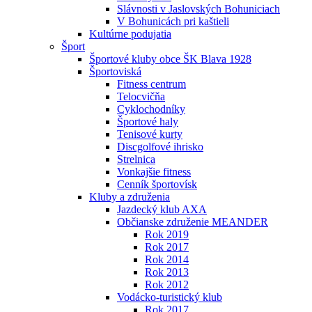
Slávnosti v Jaslovských Bohuniciach
V Bohunicách pri kaštieli
Kultúrne podujatia
Šport
Športové kluby obce ŠK Blava 1928
Športoviská
Fitness centrum
Telocvičňa
Cyklochodníky
Športové haly
Tenisové kurty
Discgolfové ihrisko
Strelnica
Vonkajšie fitness
Cenník športovísk
Kluby a združenia
Jazdecký klub AXA
Občianske združenie MEANDER
Rok 2019
Rok 2017
Rok 2014
Rok 2013
Rok 2012
Vodácko-turistický klub
Rok 2017