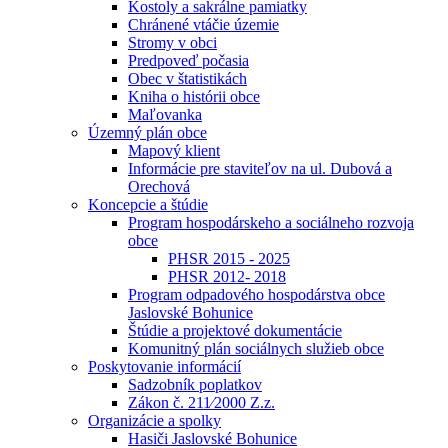
Kostoly a sakrálne pamiatky
Chránené vtáčie územie
Stromy v obci
Predpoveď počasia
Obec v štatistikách
Kniha o histórii obce
Maľovanka
Územný plán obce
Mapový klient
Informácie pre staviteľov na ul. Dubová a
Orechová
Koncepcie a štúdie
Program hospodárskeho a sociálneho rozvoja
obce
PHSR 2015 - 2025
PHSR 2012- 2018
Program odpadového hospodárstva obce
Jaslovské Bohunice
Štúdie a projektové dokumentácie
Komunitný plán sociálnych služieb obce
Poskytovanie informácií
Sadzobník poplatkov
Zákon č. 211⁄2000 Z.z.
Organizácie a spolky
Hasiči Jaslovské Bohunice