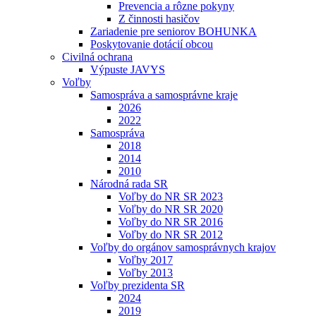
Prevencia a rôzne pokyny
Z činnosti hasičov
Zariadenie pre seniorov BOHUNKA
Poskytovanie dotácií obcou
Civilná ochrana
Výpuste JAVYS
Voľby
Samospráva a samosprávne kraje
2026
2022
Samospráva
2018
2014
2010
Národná rada SR
Voľby do NR SR 2023
Voľby do NR SR 2020
Voľby do NR SR 2016
Voľby do NR SR 2012
Voľby do orgánov samosprávnych krajov
Voľby 2017
Voľby 2013
Voľby prezidenta SR
2024
2019