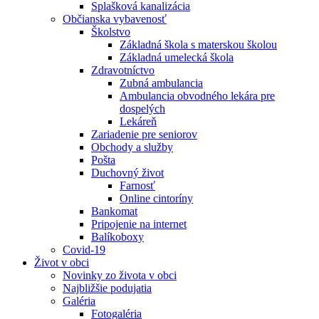
Splašková kanalizácia
Občianska vybavenosť
Školstvo
Základná škola s materskou školou
Základná umelecká škola
Zdravotníctvo
Zubná ambulancia
Ambulancia obvodného lekára pre
dospelých
Lekáreň
Zariadenie pre seniorov
Obchody a služby
Pošta
Duchovný život
Farnosť
Online cintoríny
Bankomat
Pripojenie na internet
Balíkoboxy
Covid-19
Život v obci
Novinky zo života v obci
Najbližšie podujatia
Galéria
Fotogaléria