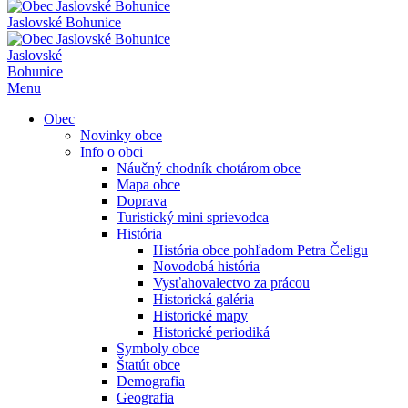
Jaslovské Bohunice
Jaslovské
Bohunice
Menu
Obec
Novinky obce
Info o obci
Náučný chodník chotárom obce
Mapa obce
Doprava
Turistický mini sprievodca
História
História obce pohľadom Petra Čeligu
Novodobá história
Vysťahovalectvo za prácou
Historická galéria
Historické mapy
Historické periodiká
Symboly obce
Štatút obce
Demografia
Geografia