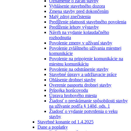
Oznámenie o začatí stavby
Vyhlásenie stavebného dozora
Zmena stavby pred dokončením
Malý zdroj znečistenia
Predĺženie platnosti stavebného povolenia
Predĺženie lehoty výstavby
Návrh na vydanie kolaudačného
rozhodnutia
Povolenie zmeny v užívaní stavby
Povolenie zvláštneho užívania miestnej
komunikácie
Povolenie na pripojenie komunikácie na
miestnu komunikáciu
Povolenie na odstránenie stavby
Stavebné úpravy a udržiavacie práce
Ohlásenie drobnej stavby
Overenie pasportu drobnej stavby
Prípojka horúcovodu
Úprava hrobového miesta
Žiadosť o preskúmanie spôsobilosti stavby
na užívanie podľa § 140d, ods. 1
Žiadosť o vydanie potvrdenia o veku
stavby
Stavebné konanie od 1.4.2025
Dane a poplatky