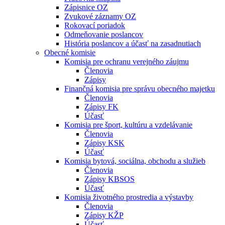
Zápisnice OZ
Zvukové záznamy OZ
Rokovací poriadok
Odmeňovanie poslancov
História poslancov a účasť na zasadnutiach
Obecné komisie
Komisia pre ochranu verejného záujmu
Členovia
Zápisy
Finančná komisia pre správu obecného majetku
Členovia
Zápisy FK
Účasť
Komisia pre šport, kultúru a vzdelávanie
Členovia
Zápisy KSK
Účasť
Komisia bytová, sociálna, obchodu a služieb
Členovia
Zápisy KBSOS
Účasť
Komisia životného prostredia a výstavby
Členovia
Zápisy KŽP
Účasť