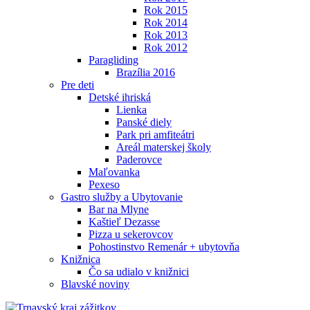
Rok 2015
Rok 2014
Rok 2013
Rok 2012
Paragliding
Brazília 2016
Pre deti
Detské ihriská
Lienka
Panské diely
Park pri amfiteátri
Areál materskej školy
Paderovce
Maľovanka
Pexeso
Gastro služby a Ubytovanie
Bar na Mlyne
Kaštieľ Dezasse
Pizza u sekerovcov
Pohostinstvo Remenár + ubytovňa
Knižnica
Čo sa udialo v knižnici
Blavské noviny