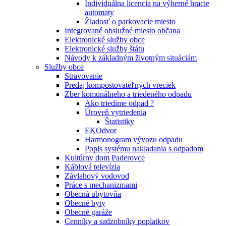
Individuálna licencia na výherné hracie
automaty
Žiadosť o parkovacie miesto
Integrované obslužné miesto občana
Elektronické služby obce
Elektronické služby štátu
Návody k základným životným situáciám
Služby obce
Stravovanie
Predaj kompostovateľných vreciek
Zber komunálneho a triedeného odpadu
Ako triedime odpad ?
Úroveň vytriedenia
Štatistiky
EKOdvor
Harmonogram vývozu odpadu
Popis systému nakladania s odpadom
Kultúrny dom Paderovce
Káblová televízia
Závlahový vodovod
Práce s mechanizmami
Obecná ubytovňa
Obecné byty
Obecné garáže
Cenníky a sadzobníky poplatkov