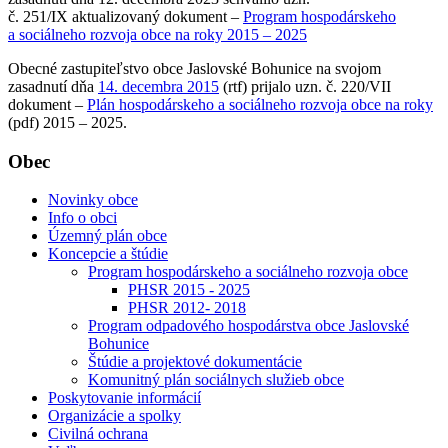
č. 251/IX aktualizovaný dokument –
Program hospodárskeho
a sociálneho rozvoja obce na roky 2015 – 2025
Obecné zastupiteľstvo obce Jaslovské Bohunice na svojom
zasadnutí dňa
14. decembra 2015
(rtf) prijalo uzn. č. 220/VII
dokument –
Plán hospodárskeho a sociálneho rozvoja obce na roky
(pdf) 2015 – 2025.
Obec
Novinky obce
Info o obci
Územný plán obce
Koncepcie a štúdie
Program hospodárskeho a sociálneho rozvoja obce
PHSR 2015 - 2025
PHSR 2012- 2018
Program odpadového hospodárstva obce Jaslovské
Bohunice
Štúdie a projektové dokumentácie
Komunitný plán sociálnych služieb obce
Poskytovanie informácií
Organizácie a spolky
Civilná ochrana