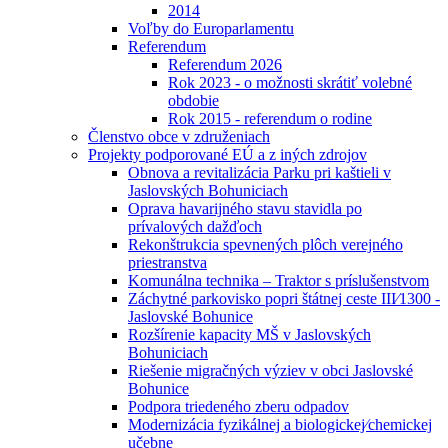
2014
Voľby do Europarlamentu
Referendum
Referendum 2026
Rok 2023 - o možnosti skrátiť volebné
obdobie
Rok 2015 - referendum o rodine
Členstvo obce v združeniach
Projekty podporované EÚ a z iných zdrojov
Obnova a revitalizácia Parku pri kaštieli v
Jaslovských Bohuniciach
Oprava havarijného stavu stavidla po
prívalových dažďoch
Rekonštrukcia spevnených plôch verejného
priestranstva
Komunálna technika – Traktor s príslušenstvom
Záchytné parkovisko popri štátnej ceste III⁄1300 -
Jaslovské Bohunice
Rozšírenie kapacity MŠ v Jaslovských
Bohuniciach
Riešenie migračných výziev v obci Jaslovské
Bohunice
Podpora triedeného zberu odpadov
Modernizácia fyzikálnej a biologickej⁄chemickej
učebne