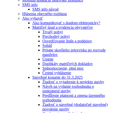
Mobilná aplikácia Jaslovské Bohunice
SMS info
SMS info návod
Hlásenia obecného rozhlasu
Ako vybaviť
Ako komunikovať s úradom elektronicky?
Matričný úrad a evidencia obyvateľov
Trvalý pobyt
Prechodný pobyt
Osvedčovanie listín a podpisov
Sobáš
Prijatie skoršieho priezviska po rozvode
manželov
Úmrtie
Duplikáty matričných dokladov
Splnomocnenie, plná moc
Čestné vyhlásenie
Stavebné konanie do 31.3.2025
Žiadosť o vyjadrenie k projektu stavby
Návrh na vydanie rozhodnutia o
umiestnení stavby
Predĺženie platnosti a zmena územného
rozhodnutia
Žiadosť o stavebné (dodatočné stavebné)
povolenie stavby