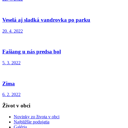
Veselá aj sladká vandrovka po parku
20. 4. 2022
Fašiang u nás predsa bol
5. 3. 2022
Zima
6. 2. 2022
Život v obci
Novinky zo života v obci
Najbližšie podujatia
Galéria