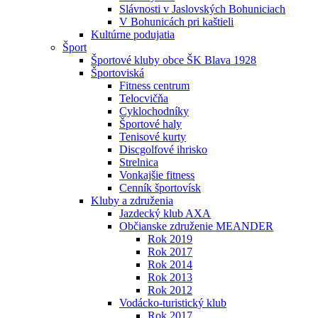
Slávnosti v Jaslovských Bohuniciach
V Bohunicách pri kaštieli
Kultúrne podujatia
Šport
Športové kluby obce ŠK Blava 1928
Športoviská
Fitness centrum
Telocvičňa
Cyklochodníky
Športové haly
Tenisové kurty
Discgolfové ihrisko
Strelnica
Vonkajšie fitness
Cenník športovísk
Kluby a združenia
Jazdecký klub AXA
Občianske združenie MEANDER
Rok 2019
Rok 2017
Rok 2014
Rok 2013
Rok 2012
Vodácko-turistický klub
Rok 2017