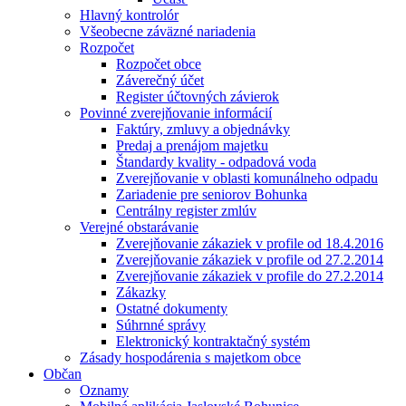
Hlavný kontrolór
Všeobecne záväzné nariadenia
Rozpočet
Rozpočet obce
Záverečný účet
Register účtovných závierok
Povinné zverejňovanie informácií
Faktúry, zmluvy a objednávky
Predaj a prenájom majetku
Štandardy kvality - odpadová voda
Zverejňovanie v oblasti komunálneho odpadu
Zariadenie pre seniorov Bohunka
Centrálny register zmlúv
Verejné obstarávanie
Zverejňovanie zákaziek v profile od 18.4.2016
Zverejňovanie zákaziek v profile od 27.2.2014
Zverejňovanie zákaziek v profile do 27.2.2014
Zákazky
Ostatné dokumenty
Súhrnné správy
Elektronický kontraktačný systém
Zásady hospodárenia s majetkom obce
Občan
Oznamy