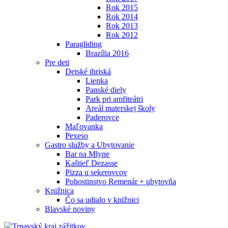
Rok 2015
Rok 2014
Rok 2013
Rok 2012
Paragliding
Brazília 2016
Pre deti
Detské ihriská
Lienka
Panské diely
Park pri amfiteátri
Areál materskej školy
Paderovce
Maľovanka
Pexeso
Gastro služby a Ubytovanie
Bar na Mlyne
Kaštieľ Dezasse
Pizza u sekerovcov
Pohostinstvo Remenár + ubytovňa
Knižnica
Čo sa udialo v knižnici
Blavské noviny