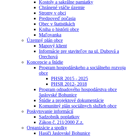
Kostoly a sakrálne pamiatky
Chránené vtáčie územie
Stromy v obci
Predpoveď počasia
Obec v štatistikách
Kniha o histórii obce
Maľovanka
Územný plán obce
Mapový klient
Informácie pre staviteľov na ul. Dubová a
Orechová
Koncepcie a štúdie
Program hospodárskeho a sociálneho rozvoja
obce
PHSR 2015 - 2025
PHSR 2012- 2018
Program odpadového hospodárstva obce
Jaslovské Bohunice
Štúdie a projektové dokumentácie
Komunitný plán sociálnych služieb obce
Poskytovanie informácií
Sadzobník poplatkov
Zákon č. 211⁄2000 Z.z.
Organizácie a spolky
Hasiči Jaslovské Bohunice