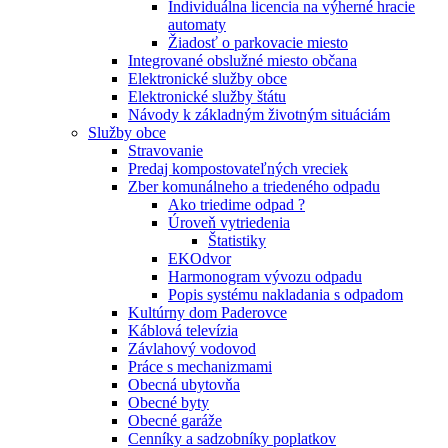
Individuálna licencia na výherné hracie
automaty
Žiadosť o parkovacie miesto
Integrované obslužné miesto občana
Elektronické služby obce
Elektronické služby štátu
Návody k základným životným situáciám
Služby obce
Stravovanie
Predaj kompostovateľných vreciek
Zber komunálneho a triedeného odpadu
Ako triedime odpad ?
Úroveň vytriedenia
Štatistiky
EKOdvor
Harmonogram vývozu odpadu
Popis systému nakladania s odpadom
Kultúrny dom Paderovce
Káblová televízia
Závlahový vodovod
Práce s mechanizmami
Obecná ubytovňa
Obecné byty
Obecné garáže
Cenníky a sadzobníky poplatkov