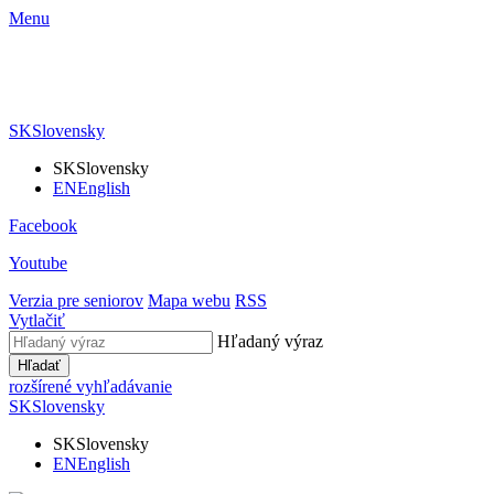
Menu
SK
Slovensky
SK
Slovensky
EN
English
Facebook
Youtube
Verzia pre seniorov
Mapa webu
RSS
Vytlačiť
Hľadaný výraz
Hľadať
rozšírené vyhľadávanie
SK
Slovensky
SK
Slovensky
EN
English