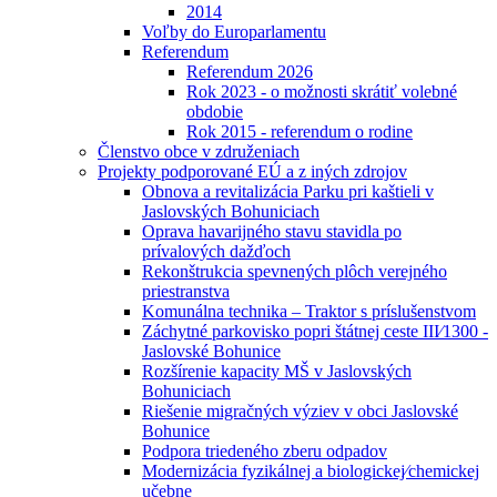
2014
Voľby do Europarlamentu
Referendum
Referendum 2026
Rok 2023 - o možnosti skrátiť volebné
obdobie
Rok 2015 - referendum o rodine
Členstvo obce v združeniach
Projekty podporované EÚ a z iných zdrojov
Obnova a revitalizácia Parku pri kaštieli v
Jaslovských Bohuniciach
Oprava havarijného stavu stavidla po
prívalových dažďoch
Rekonštrukcia spevnených plôch verejného
priestranstva
Komunálna technika – Traktor s príslušenstvom
Záchytné parkovisko popri štátnej ceste III⁄1300 -
Jaslovské Bohunice
Rozšírenie kapacity MŠ v Jaslovských
Bohuniciach
Riešenie migračných výziev v obci Jaslovské
Bohunice
Podpora triedeného zberu odpadov
Modernizácia fyzikálnej a biologickej⁄chemickej
učebne