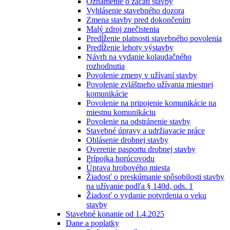
Oznámenie o začatí stavby
Vyhlásenie stavebného dozora
Zmena stavby pred dokončením
Malý zdroj znečistenia
Predĺženie platnosti stavebného povolenia
Predĺženie lehoty výstavby
Návrh na vydanie kolaudačného
rozhodnutia
Povolenie zmeny v užívaní stavby
Povolenie zvláštneho užívania miestnej
komunikácie
Povolenie na pripojenie komunikácie na
miestnu komunikáciu
Povolenie na odstránenie stavby
Stavebné úpravy a udržiavacie práce
Ohlásenie drobnej stavby
Overenie pasportu drobnej stavby
Prípojka horúcovodu
Úprava hrobového miesta
Žiadosť o preskúmanie spôsobilosti stavby
na užívanie podľa § 140d, ods. 1
Žiadosť o vydanie potvrdenia o veku
stavby
Stavebné konanie od 1.4.2025
Dane a poplatky