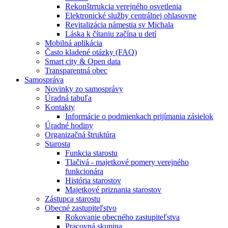
Rekonštrrukcia verejného osvetlenia
Elektronické služby centrálnej ohlasovne
Revitalizácia námestia sv Michala
Láska k čítaniu začína u detí
Mobilná aplikácia
Často kladené otázky (FAQ)
Smart city & Open data
Transparentná obec
Samospráva
Novinky zo samosprávy
Úradná tabuľa
Kontakty
Informácie o podmienkach prijímania zásielok
Úradné hodiny
Organizačná štruktúra
Starosta
Funkcia starostu
Tlačivá - majetkové pomery verejného
funkcionára
História starostov
Majetkové priznania starostov
Zástupca starostu
Obecné zastupiteľstvo
Rokovanie obecného zastupiteľstva
Pracovná skupina