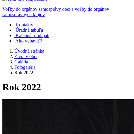
Voľby do orgánov samosprávy obcí a voľby do orgánov
samosprávnych krajov
Kontakty
Úradná tabuľa
Kalendár podujatí
Ako vybaviť?
Úvodná stránka
Život v obci
Galéria
Fotogaléria
Rok 2022
Rok 2022