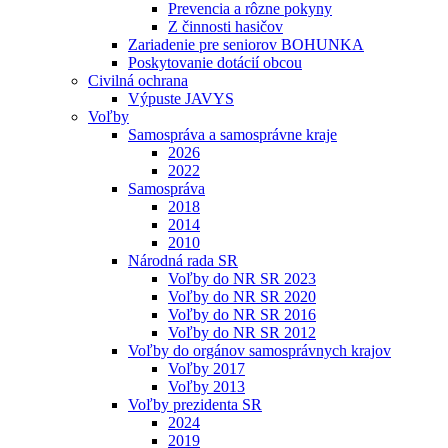
Prevencia a rôzne pokyny
Z činnosti hasičov
Zariadenie pre seniorov BOHUNKA
Poskytovanie dotácií obcou
Civilná ochrana
Výpuste JAVYS
Voľby
Samospráva a samosprávne kraje
2026
2022
Samospráva
2018
2014
2010
Národná rada SR
Voľby do NR SR 2023
Voľby do NR SR 2020
Voľby do NR SR 2016
Voľby do NR SR 2012
Voľby do orgánov samosprávnych krajov
Voľby 2017
Voľby 2013
Voľby prezidenta SR
2024
2019