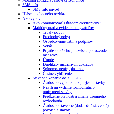
Mobilná aplikácia Jaslovské Bohunice
SMS info
SMS info návod
Hlásenia obecného rozhlasu
Ako vybaviť
Ako komunikovať s úradom elektronicky?
Matričný úrad a evidencia obyvateľov
Trvalý pobyt
Prechodný pobyt
Osvedčovanie listín a podpisov
Sobáš
Prijatie skoršieho priezviska po rozvode
manželov
Úmrtie
Duplikáty matričných dokladov
Splnomocnenie, plná moc
Čestné vyhlásenie
Stavebné konanie do 31.3.2025
Žiadosť o vyjadrenie k projektu stavby
Návrh na vydanie rozhodnutia o
umiestnení stavby
Predĺženie platnosti a zmena územného
rozhodnutia
Žiadosť o stavebné (dodatočné stavebné)
povolenie stavby