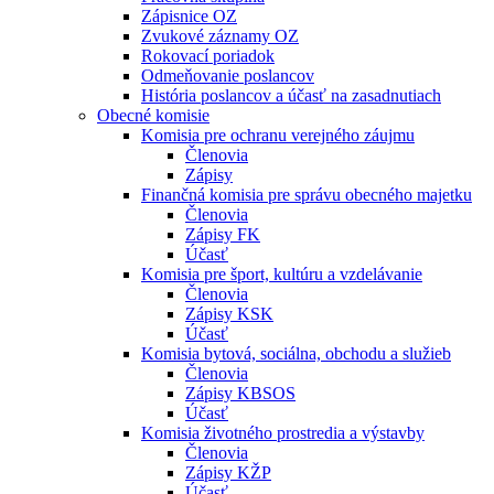
Zápisnice OZ
Zvukové záznamy OZ
Rokovací poriadok
Odmeňovanie poslancov
História poslancov a účasť na zasadnutiach
Obecné komisie
Komisia pre ochranu verejného záujmu
Členovia
Zápisy
Finančná komisia pre správu obecného majetku
Členovia
Zápisy FK
Účasť
Komisia pre šport, kultúru a vzdelávanie
Členovia
Zápisy KSK
Účasť
Komisia bytová, sociálna, obchodu a služieb
Členovia
Zápisy KBSOS
Účasť
Komisia životného prostredia a výstavby
Členovia
Zápisy KŽP
Účasť