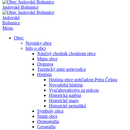
Jaslovské Bohunice
Jaslovské
Bohunice
Menu
Obec
Novinky obce
Info o obci
Náučný chodník chotárom obce
Mapa obce
Doprava
Turistický mini sprievodca
História
História obce pohľadom Petra Čeligu
Novodobá história
Vysťahovalectvo za prácou
Historická galéria
Historické mapy
Historické periodiká
Symboly obce
Štatút obce
Demografia
Geografia