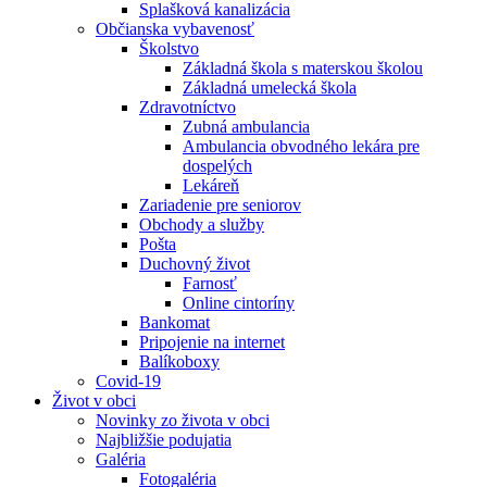
Splašková kanalizácia
Občianska vybavenosť
Školstvo
Základná škola s materskou školou
Základná umelecká škola
Zdravotníctvo
Zubná ambulancia
Ambulancia obvodného lekára pre
dospelých
Lekáreň
Zariadenie pre seniorov
Obchody a služby
Pošta
Duchovný život
Farnosť
Online cintoríny
Bankomat
Pripojenie na internet
Balíkoboxy
Covid-19
Život v obci
Novinky zo života v obci
Najbližšie podujatia
Galéria
Fotogaléria