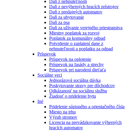
Daň z nehnuteľnosti
Daň z nevýherných hracích prístrojov
Daň z predajných automatov
Daň za ubytovanie
Daň za psa
Daň za užívanie verejného priestranstva
Miestny poplatok za rozvoj
Poplatok za komunálny odpad
Potvrdenie o zaplatení dane z
nehnuteľnosti a poplatku za odpad
Príspevok
Príspevok na oplotenie
Príspevok na fasády a strechy
Príspevok pri narodení dieťaťa
Sociálne veci
Jednorázová sociálna dávka
Poskytovanie stravy pre dôchodcov
Odkázanosť na sociálnu službu
Žiadosť o pridelenie bytu
Iné
Pridelenie súpisného a orientačného čísla
Miesto na trhu
Výrub stromov
Licencia na prevádzkovanie výherných
hracích automatov