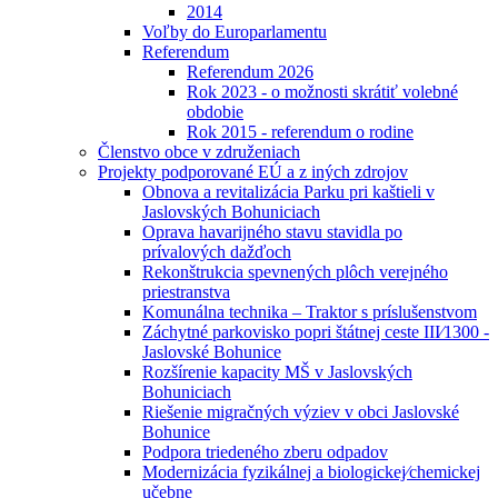
2014
Voľby do Europarlamentu
Referendum
Referendum 2026
Rok 2023 - o možnosti skrátiť volebné
obdobie
Rok 2015 - referendum o rodine
Členstvo obce v združeniach
Projekty podporované EÚ a z iných zdrojov
Obnova a revitalizácia Parku pri kaštieli v
Jaslovských Bohuniciach
Oprava havarijného stavu stavidla po
prívalových dažďoch
Rekonštrukcia spevnených plôch verejného
priestranstva
Komunálna technika – Traktor s príslušenstvom
Záchytné parkovisko popri štátnej ceste III⁄1300 -
Jaslovské Bohunice
Rozšírenie kapacity MŠ v Jaslovských
Bohuniciach
Riešenie migračných výziev v obci Jaslovské
Bohunice
Podpora triedeného zberu odpadov
Modernizácia fyzikálnej a biologickej⁄chemickej
učebne