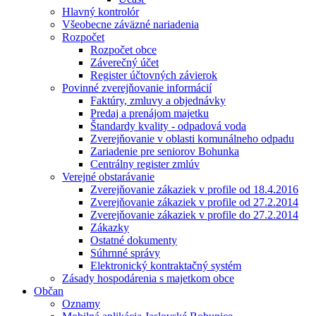
Hlavný kontrolór
Všeobecne záväzné nariadenia
Rozpočet
Rozpočet obce
Záverečný účet
Register účtovných závierok
Povinné zverejňovanie informácií
Faktúry, zmluvy a objednávky
Predaj a prenájom majetku
Štandardy kvality - odpadová voda
Zverejňovanie v oblasti komunálneho odpadu
Zariadenie pre seniorov Bohunka
Centrálny register zmlúv
Verejné obstarávanie
Zverejňovanie zákaziek v profile od 18.4.2016
Zverejňovanie zákaziek v profile od 27.2.2014
Zverejňovanie zákaziek v profile do 27.2.2014
Zákazky
Ostatné dokumenty
Súhrnné správy
Elektronický kontraktačný systém
Zásady hospodárenia s majetkom obce
Občan
Oznamy