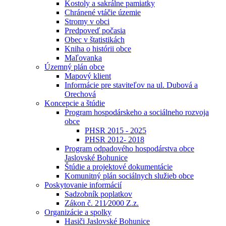
Kostoly a sakrálne pamiatky
Chránené vtáčie územie
Stromy v obci
Predpoveď počasia
Obec v štatistikách
Kniha o histórii obce
Maľovanka
Územný plán obce
Mapový klient
Informácie pre staviteľov na ul. Dubová a
Orechová
Koncepcie a štúdie
Program hospodárskeho a sociálneho rozvoja
obce
PHSR 2015 - 2025
PHSR 2012- 2018
Program odpadového hospodárstva obce
Jaslovské Bohunice
Štúdie a projektové dokumentácie
Komunitný plán sociálnych služieb obce
Poskytovanie informácií
Sadzobník poplatkov
Zákon č. 211⁄2000 Z.z.
Organizácie a spolky
Hasiči Jaslovské Bohunice