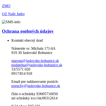
ZMO
OZ Naše Jadro
Ochrana osobných údajov
Kontakt obecný úrad
Námestie sv. Michala 171/4A
919 30 Jaslovské Bohunice
starosta@jaslovske-bohunice.sk
podatelna@jaslovske-bohunice.sk
33/5571 020
0917/814 918
Email pre nahlasovanie porúch:
poruchy@jaslovske-bohunice.sk
číslo e-schránky E0005716050
uri schránky ico://sk/00312614