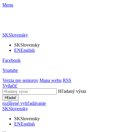
Menu
SK
Slovensky
SK
Slovensky
EN
English
Facebook
Youtube
Verzia pre seniorov
Mapa webu
RSS
Vytlačiť
Hľadaný výraz
Hľadať
rozšírené vyhľadávanie
SK
Slovensky
SK
Slovensky
EN
English