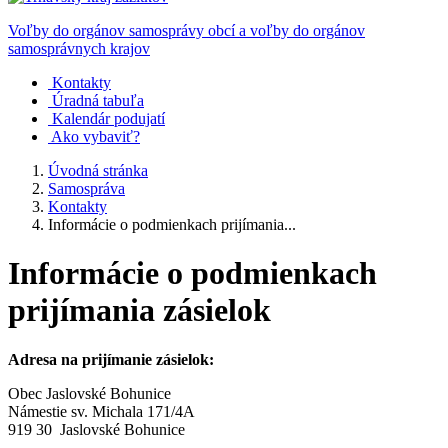
Voľby do orgánov samosprávy obcí a voľby do orgánov
samosprávnych krajov
Kontakty
Úradná tabuľa
Kalendár podujatí
Ako vybaviť?
Úvodná stránka
Samospráva
Kontakty
Informácie o podmienkach prijímania...
Informácie o podmienkach
prijímania zásielok
Adresa na prijímanie zásielok:
Obec Jaslovské Bohunice
Námestie sv. Michala 171/4A
919 30 Jaslovské Bohunice