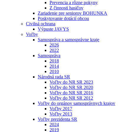
Prevencia a rôzne pokyny
Z činnosti hasičov
Zariadenie pre seniorov BOHUNKA
Poskytovanie dotácií obcou
Civilná ochrana
Výpuste JAVYS
Voľby
Samospráva a samosprávne kraje
2026
2022
Samospráva
2018
2014
2010
Národná rada SR
Voľby do NR SR 2023
Voľby do NR SR 2020
Voľby do NR SR 2016
Voľby do NR SR 2012
Voľby do orgánov samosprávnych krajov
Voľby 2017
Voľby 2013
Voľby prezidenta SR
2024
2019