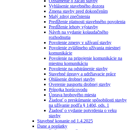
Oznámenie o začatí stavby
Vyhlásenie stavebného dozora
Zmena stavby pred dokončením
Malý zdroj znečistenia
Predĺženie platnosti stavebného povolenia
Predĺženie lehoty výstavby
Návrh na vydanie kolaudačného
rozhodnutia
Povolenie zmeny v užívaní stavby
Povolenie zvláštneho užívania miestnej
komunikácie
Povolenie na pripojenie komunikácie na
miestnu komunikáciu
Povolenie na odstránenie stavby
Stavebné úpravy a udržiavacie práce
Ohlásenie drobnej stavby
Overenie pasportu drobnej stavby
Prípojka horúcovodu
Úprava hrobového miesta
Žiadosť o preskúmanie spôsobilosti stavby
na užívanie podľa § 140d, ods. 1
Žiadosť o vydanie potvrdenia o veku
stavby
Stavebné konanie od 1.4.2025
Dane a poplatky