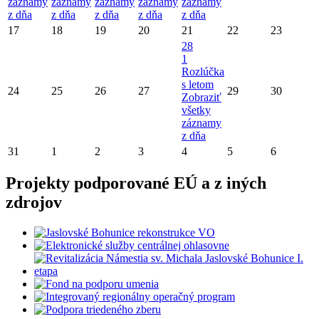
záznamy
záznamy
záznamy
záznamy
záznamy
z dňa
z dňa
z dňa
z dňa
z dňa
17
18
19
20
21
22
23
28
1
Rozlúčka
s letom
24
25
26
27
29
30
Zobraziť
všetky
záznamy
z dňa
31
1
2
3
4
5
6
Projekty podporované EÚ a z iných
zdrojov