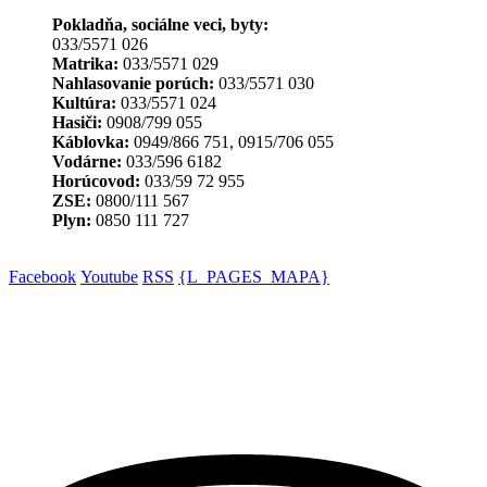
Pokladňa, sociálne veci, byty:
033/5571 026
Matrika:
033/5571 029
Nahlasovanie porúch:
033/5571 030
Kultúra:
033/5571 024
Hasiči:
0908/799 055
Káblovka:
0949/866 751, 0915/706 055
Vodárne:
033/596 6182
Horúcovod:
033/59 72 955
ZSE:
0800/111 567
Plyn:
0850 111 727
Facebook
Youtube
RSS
{L_PAGES_MAPA}