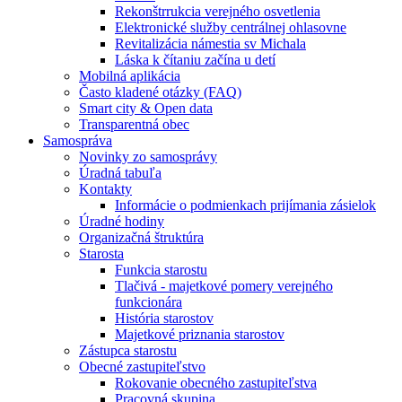
Rekonštrrukcia verejného osvetlenia
Elektronické služby centrálnej ohlasovne
Revitalizácia námestia sv Michala
Láska k čítaniu začína u detí
Mobilná aplikácia
Často kladené otázky (FAQ)
Smart city & Open data
Transparentná obec
Samospráva
Novinky zo samosprávy
Úradná tabuľa
Kontakty
Informácie o podmienkach prijímania zásielok
Úradné hodiny
Organizačná štruktúra
Starosta
Funkcia starostu
Tlačivá - majetkové pomery verejného
funkcionára
História starostov
Majetkové priznania starostov
Zástupca starostu
Obecné zastupiteľstvo
Rokovanie obecného zastupiteľstva
Pracovná skupina