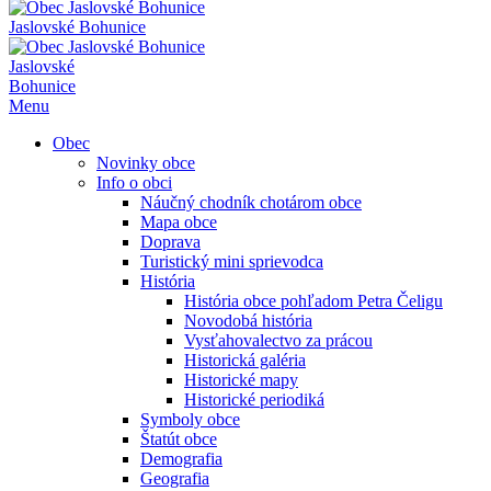
Jaslovské Bohunice
Jaslovské
Bohunice
Menu
Obec
Novinky obce
Info o obci
Náučný chodník chotárom obce
Mapa obce
Doprava
Turistický mini sprievodca
História
História obce pohľadom Petra Čeligu
Novodobá história
Vysťahovalectvo za prácou
Historická galéria
Historické mapy
Historické periodiká
Symboly obce
Štatút obce
Demografia
Geografia