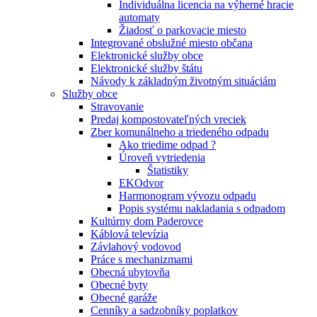
Individuálna licencia na výherné hracie
automaty
Žiadosť o parkovacie miesto
Integrované obslužné miesto občana
Elektronické služby obce
Elektronické služby štátu
Návody k základným životným situáciám
Služby obce
Stravovanie
Predaj kompostovateľných vreciek
Zber komunálneho a triedeného odpadu
Ako triedime odpad ?
Úroveň vytriedenia
Štatistiky
EKOdvor
Harmonogram vývozu odpadu
Popis systému nakladania s odpadom
Kultúrny dom Paderovce
Káblová televízia
Závlahový vodovod
Práce s mechanizmami
Obecná ubytovňa
Obecné byty
Obecné garáže
Cenníky a sadzobníky poplatkov