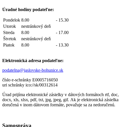
Úradné hodiny podateľne:
Pondelok
8.00
-
15.30
Utorok
nestránkový deň
Streda
8.00
-
17.00
Štvrtok
nestránkový deň
Piatok
8.00
-
13.30
Elektronická adresa podateľne:
podatelna@jaslovske-bohunice.sk
číslo e-schránky E0005716050
uri schránky ico://sk/00312614
Úrad prijíma elektronické zásielky v dátových formátoch rtf, doc,
docx, xls, xlsx, pdf, txt, jpg, jpeg, gif
.
Ak je elektronická zásielka
doručená v inom dátovom formáte, považuje sa za nedoručenú
.
Samospráva