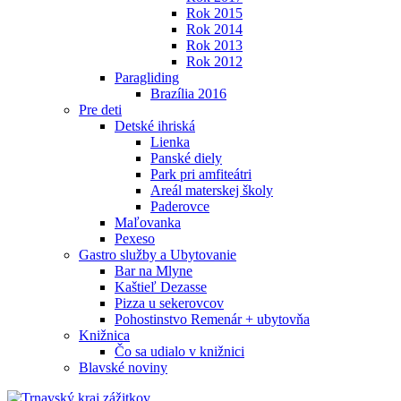
Rok 2015
Rok 2014
Rok 2013
Rok 2012
Paragliding
Brazília 2016
Pre deti
Detské ihriská
Lienka
Panské diely
Park pri amfiteátri
Areál materskej školy
Paderovce
Maľovanka
Pexeso
Gastro služby a Ubytovanie
Bar na Mlyne
Kaštieľ Dezasse
Pizza u sekerovcov
Pohostinstvo Remenár + ubytovňa
Knižnica
Čo sa udialo v knižnici
Blavské noviny