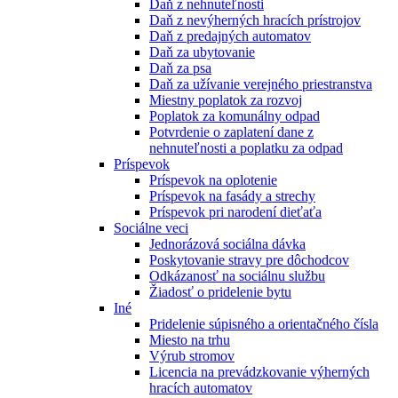
Daň z nehnuteľnosti
Daň z nevýherných hracích prístrojov
Daň z predajných automatov
Daň za ubytovanie
Daň za psa
Daň za užívanie verejného priestranstva
Miestny poplatok za rozvoj
Poplatok za komunálny odpad
Potvrdenie o zaplatení dane z
nehnuteľnosti a poplatku za odpad
Príspevok
Príspevok na oplotenie
Príspevok na fasády a strechy
Príspevok pri narodení dieťaťa
Sociálne veci
Jednorázová sociálna dávka
Poskytovanie stravy pre dôchodcov
Odkázanosť na sociálnu službu
Žiadosť o pridelenie bytu
Iné
Pridelenie súpisného a orientačného čísla
Miesto na trhu
Výrub stromov
Licencia na prevádzkovanie výherných
hracích automatov