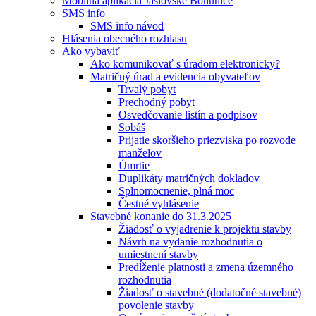
Mobilná aplikácia Jaslovské Bohunice
SMS info
SMS info návod
Hlásenia obecného rozhlasu
Ako vybaviť
Ako komunikovať s úradom elektronicky?
Matričný úrad a evidencia obyvateľov
Trvalý pobyt
Prechodný pobyt
Osvedčovanie listín a podpisov
Sobáš
Prijatie skoršieho priezviska po rozvode
manželov
Úmrtie
Duplikáty matričných dokladov
Splnomocnenie, plná moc
Čestné vyhlásenie
Stavebné konanie do 31.3.2025
Žiadosť o vyjadrenie k projektu stavby
Návrh na vydanie rozhodnutia o
umiestnení stavby
Predĺženie platnosti a zmena územného
rozhodnutia
Žiadosť o stavebné (dodatočné stavebné)
povolenie stavby