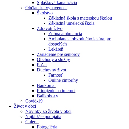
Splašková kanalizácia
Občianska vybavenosť
Školstvo
Základná škola s materskou školou
Základná umelecká škola
Zdravotníctvo
Zubná ambulancia
Ambulancia obvodného lekára pre
dospelých
Lekáreň
Zariadenie pre seniorov
Obchody a služby
Pošta
Duchovný život
Farnosť
Online cintoríny
Bankomat
Pripojenie na internet
Balíkoboxy
Covid-19
Život v obci
Novinky zo života v obci
Najbližšie podujatia
Galéria
Fotogaléria