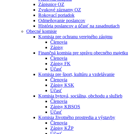
Zápisnice OZ
Zvukové záznamy OZ
Rokovací poriadok
Odmeňovanie poslancov
História poslancov a účasť na zasadnutiach
Obecné komisie
Komisia pre ochranu verejného záujmu
Členovia
Zápisy
Finančná komisia pre správu obecného majetku
Členovia
Zápisy FK
Účasť
Komisia pre šport, kultúru a vzdelávanie
Členovia
Zápisy KSK
Účasť
Komisia bytová, sociálna, obchodu a služieb
Členovia
Zápisy KBSOS
Účasť
Komisia životného prostredia a výstavby
Členovia
Zápisy KŽP
Účasť