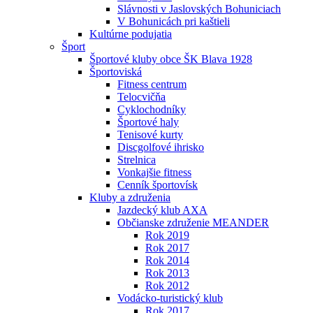
Slávnosti v Jaslovských Bohuniciach
V Bohunicách pri kaštieli
Kultúrne podujatia
Šport
Športové kluby obce ŠK Blava 1928
Športoviská
Fitness centrum
Telocvičňa
Cyklochodníky
Športové haly
Tenisové kurty
Discgolfové ihrisko
Strelnica
Vonkajšie fitness
Cenník športovísk
Kluby a združenia
Jazdecký klub AXA
Občianske združenie MEANDER
Rok 2019
Rok 2017
Rok 2014
Rok 2013
Rok 2012
Vodácko-turistický klub
Rok 2017