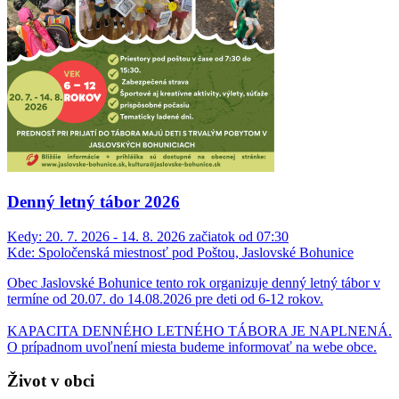
Denný letný tábor 2026
Kedy:
20. 7. 2026 - 14. 8. 2026 začiatok od 07:30
Kde:
Spoločenská miestnosť pod Poštou, Jaslovské Bohunice
Obec Jaslovské Bohunice tento rok organizuje denný letný tábor v
termíne od 20.07. do 14.08.2026 pre deti od 6-12 rokov.
KAPACITA DENNÉHO LETNÉHO TÁBORA JE NAPLNENÁ.
O prípadnom uvoľnení miesta budeme informovať na webe obce.
Život v obci