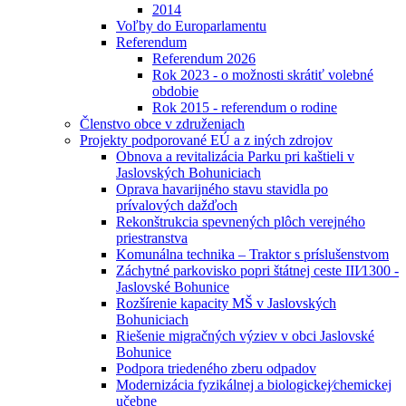
2014
Voľby do Europarlamentu
Referendum
Referendum 2026
Rok 2023 - o možnosti skrátiť volebné
obdobie
Rok 2015 - referendum o rodine
Členstvo obce v združeniach
Projekty podporované EÚ a z iných zdrojov
Obnova a revitalizácia Parku pri kaštieli v
Jaslovských Bohuniciach
Oprava havarijného stavu stavidla po
prívalových dažďoch
Rekonštrukcia spevnených plôch verejného
priestranstva
Komunálna technika – Traktor s príslušenstvom
Záchytné parkovisko popri štátnej ceste III⁄1300 -
Jaslovské Bohunice
Rozšírenie kapacity MŠ v Jaslovských
Bohuniciach
Riešenie migračných výziev v obci Jaslovské
Bohunice
Podpora triedeného zberu odpadov
Modernizácia fyzikálnej a biologickej⁄chemickej
učebne