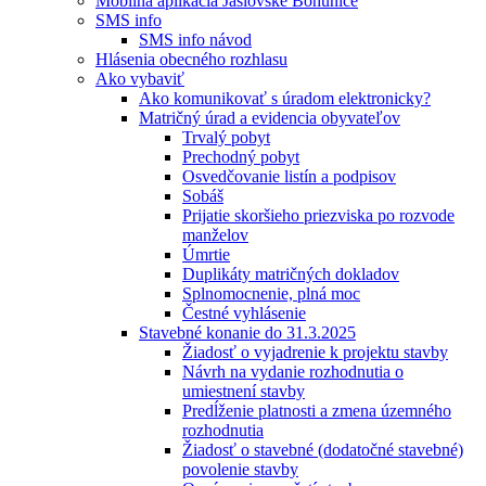
Mobilná aplikácia Jaslovské Bohunice
SMS info
SMS info návod
Hlásenia obecného rozhlasu
Ako vybaviť
Ako komunikovať s úradom elektronicky?
Matričný úrad a evidencia obyvateľov
Trvalý pobyt
Prechodný pobyt
Osvedčovanie listín a podpisov
Sobáš
Prijatie skoršieho priezviska po rozvode
manželov
Úmrtie
Duplikáty matričných dokladov
Splnomocnenie, plná moc
Čestné vyhlásenie
Stavebné konanie do 31.3.2025
Žiadosť o vyjadrenie k projektu stavby
Návrh na vydanie rozhodnutia o
umiestnení stavby
Predĺženie platnosti a zmena územného
rozhodnutia
Žiadosť o stavebné (dodatočné stavebné)
povolenie stavby