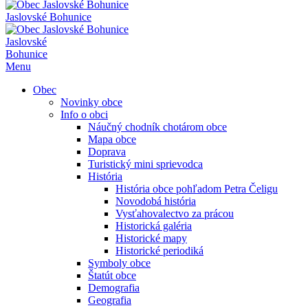
Jaslovské Bohunice
Jaslovské
Bohunice
Menu
Obec
Novinky obce
Info o obci
Náučný chodník chotárom obce
Mapa obce
Doprava
Turistický mini sprievodca
História
História obce pohľadom Petra Čeligu
Novodobá história
Vysťahovalectvo za prácou
Historická galéria
Historické mapy
Historické periodiká
Symboly obce
Štatút obce
Demografia
Geografia