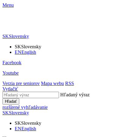
Menu
SK
Slovensky
SK
Slovensky
EN
English
Facebook
Youtube
Verzia pre seniorov
Mapa webu
RSS
Vytlačiť
Hľadaný výraz
Hľadať
rozšírené vyhľadávanie
SK
Slovensky
SK
Slovensky
EN
English