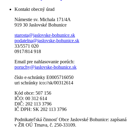
Kontakt obecný úrad
Námestie sv. Michala 171/4A
919 30 Jaslovské Bohunice
starosta@jaslovske-bohunice.sk
podatelna@jaslovske-bohunice.sk
33/5571 020
0917/814 918
Email pre nahlasovanie porúch:
poruchy@jaslovske-bohunice.sk
číslo e-schránky E0005716050
uri schránky ico://sk/00312614
Kód obce: 507 156
IČO: 00 312 614
DIČ: 202 113 3796
IČ DPH: SK 202 113 3796
Podnikateľská činnosť Obce Jaslovské Bohunice: zapísaná
v ŽR OÚ Trnava, č. 250-33109.