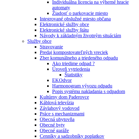
Individuálna licencia na výherné hracie
automaty
Žiadosť o parkovacie miesto
Integrované obslužné miesto občana
Elektronické služby obce
Elektronické služby štátu
Návody k základným životným situáciám
Služby obce
Stravovanie
Predaj kompostovateľných vreciek
Zber komunálneho a triedeného odpadu
Ako triedime odpad ?
Úroveň vytriedenia
Štatistiky
EKOdvor
Harmonogram vývozu odpadu
Popis systému nakladania s odpadom
Kultúrny dom Paderovce
Káblová televízia
Závlahový vodovod
Práce s mechanizmami
Obecná ubytovňa
Obecné byty
Obecné garáže
Cenníky a sadzobníky poplatkov