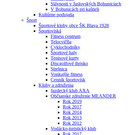
Slávnosti v Jaslovských Bohuniciach
V Bohunicách pri kaštieli
Kultúrne podujatia
Šport
Športové kluby obce ŠK Blava 1928
Športoviská
Fitness centrum
Telocvičňa
Cyklochodníky
Športové haly
Tenisové kurty
Discgolfové ihrisko
Strelnica
Vonkajšie fitness
Cenník športovísk
Kluby a združenia
Jazdecký klub AXA
Občianske združenie MEANDER
Rok 2019
Rok 2017
Rok 2014
Rok 2013
Rok 2012
Vodácko-turistický klub
Rok 2017