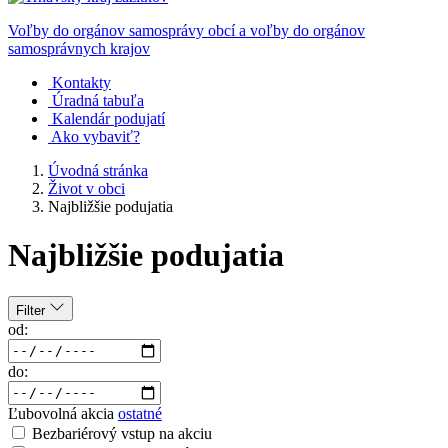
Voľby do orgánov samosprávy obcí a voľby do orgánov
samosprávnych krajov
Kontakty
Úradná tabuľa
Kalendár podujatí
Ako vybaviť?
Úvodná stránka
Život v obci
Najbližšie podujatia
Najbližšie podujatia
Filter
od:
do:
Ľubovolná akcia
ostatné
Bezbariérový vstup na akciu