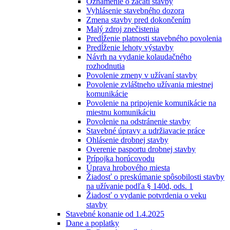
Oznámenie o začatí stavby
Vyhlásenie stavebného dozora
Zmena stavby pred dokončením
Malý zdroj znečistenia
Predĺženie platnosti stavebného povolenia
Predĺženie lehoty výstavby
Návrh na vydanie kolaudačného
rozhodnutia
Povolenie zmeny v užívaní stavby
Povolenie zvláštneho užívania miestnej
komunikácie
Povolenie na pripojenie komunikácie na
miestnu komunikáciu
Povolenie na odstránenie stavby
Stavebné úpravy a udržiavacie práce
Ohlásenie drobnej stavby
Overenie pasportu drobnej stavby
Prípojka horúcovodu
Úprava hrobového miesta
Žiadosť o preskúmanie spôsobilosti stavby
na užívanie podľa § 140d, ods. 1
Žiadosť o vydanie potvrdenia o veku
stavby
Stavebné konanie od 1.4.2025
Dane a poplatky