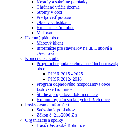
Kostoly a sakrálne pamiatky
Chránené vtáčie územie
Stromy v obci
Predpoveď počasia
Obec v štatistikách
Kniha o histórii obce
Maľovanka
Územný plán obce
Mapový klient
Informácie pre staviteľov na ul. Dubová a
Orechová
Koncepcie a štúdie
Program hospodárskeho a sociálneho rozvoja
obce
PHSR 2015 - 2025
PHSR 2012- 2018
Program odpadového hospodárstva obce
Jaslovské Bohunice
Štúdie a projektové dokumentácie
Komunitný plán sociálnych služieb obce
Poskytovanie informácií
Sadzobník poplatkov
Zákon č. 211⁄2000 Z.z.
Organizácie a spolky
Hasiči Jaslovské Bohunice