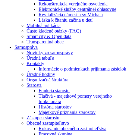
Rekonštrrukcia verejného osvetlenia
Elektronické služby centrálnej ohlasovne
Revitalizácia námestia sv Michala
Láska k čítaniu začína u detí
Mobilná aplikácia
Často kladené otázky (FAQ)
Smart city & Open data
Transparentná obec
Samospráva
Novinky zo samosprávy
Úradná tabuľa
Kontakty
Informácie o podmienkach prijímania zásielok
Úradné hodiny
Organizačná štruktúra
Starosta
Funkcia starostu
Tlačivá - majetkové pomery verejného
funkcionára
História starostov
Majetkové priznania starostov
Zástupca starostu
Obecné zastupiteľstvo
Rokovanie obecného zastupiteľstva
Pracovná skupina