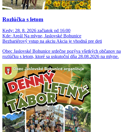
Rozlúčka s letom
Kedy:
28. 8. 2026 začiatok od 16:00
Kde:
Areál Na mlyne, Jaslovské Bohunice
Bezbariérový vstup na akciu
Akcia je vhodná pre deti
Obec Jaslovské Bohunice srdečne pozýva všetkých občanov na
rozlúčku s letom, ktoré sa uskutoční dňa 28.08.2026 na mlyne.