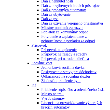
Daň z nehnuteľnosti
Daň z nevýherných hracích prístrojov
Daň z predajných automatov
Daň za ubytovanie
Daň za psa
Daň za užívanie verejného priestranstva
Miestny poplatok za rozvoj
Poplatok za komunálny odpad
Potvrdenie o zaplatení dane z
nehnuteľnosti a poplatku za odpad
Príspevok
Príspevok na oplotenie
Príspevok na fasády a strechy
Príspevok pri narodení dieťaťa
Sociálne veci
Jednorázová sociálna dávka
Poskytovanie stravy pre dôchodcov
Odkázanosť na sociálnu službu
Žiadosť o pridelenie bytu
Iné
Pridelenie súpisného a orientačného čísla
Miesto na trhu
Výrub stromov
Licencia na prevádzkovanie výherných
hracích automatov