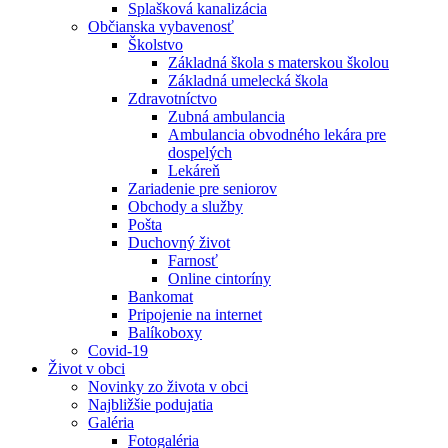
Splašková kanalizácia
Občianska vybavenosť
Školstvo
Základná škola s materskou školou
Základná umelecká škola
Zdravotníctvo
Zubná ambulancia
Ambulancia obvodného lekára pre
dospelých
Lekáreň
Zariadenie pre seniorov
Obchody a služby
Pošta
Duchovný život
Farnosť
Online cintoríny
Bankomat
Pripojenie na internet
Balíkoboxy
Covid-19
Život v obci
Novinky zo života v obci
Najbližšie podujatia
Galéria
Fotogaléria