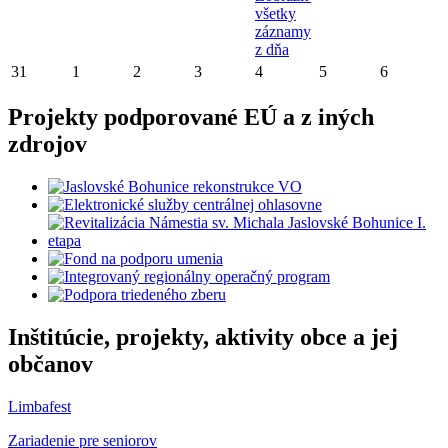
všetky
záznamy
z dňa
31
1
2
3
4
5
6
Projekty podporované EÚ a z iných
zdrojov
Inštitúcie, projekty, aktivity obce a jej
občanov
Limbafest
Zariadenie pre seniorov