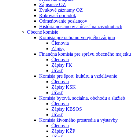
Zápisnice OZ
Zvukové záznamy OZ
Rokovací poriadok
Odmeňovanie poslancov
História poslancov a účasť na zasadnutiach
Obecné komisie
Komisia pre ochranu verejného záujmu
Členovia
Zápisy
Finančná komisia pre správu obecného majetku
Členovia
Zápisy FK
Účasť
Komisia pre šport, kultúru a vzdelávanie
Členovia
Zápisy KSK
Účasť
Komisia bytová, sociálna, obchodu a služieb
Členovia
Zápisy KBSOS
Účasť
Komisia životného prostredia a výstavby
Členovia
Zápisy KŽP
Účasť