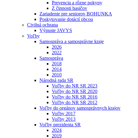
Prevencia a rôzne pokyny
Z činnosti hasičov
Zariadenie pre seniorov BOHUNKA
Poskytovanie dotácií obcou
Civilná ochrana
Výpuste JAVYS
Voľby
Samospráva a samosprávne kraje
2026
2022
Samospráva
2018
2014
2010
Národná rada SR
Voľby do NR SR 2023
Voľby do NR SR 2020
Voľby do NR SR 2016
Voľby do NR SR 2012
Voľby do orgánov samosprávnych krajov
Voľby 2017
Voľby 2013
Voľby prezidenta SR
2024
2019