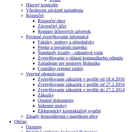
Hlavný kontrolór
Všeobecne záväzné nariadenia
Rozpočet
Rozpočet obce
Záverečný účet
Register účtovných závierok
Povinné zverejňovanie informácií
Faktúry, zmluvy a objednávky
Predaj a prenájom majetku
Štandardy kvality - odpadová voda
Zverejňovanie v oblasti komunálneho odpadu
Zariadenie pre seniorov Bohunka
Centrálny register zmlúv
Verejné obstarávanie
Zverejňovanie zákaziek v profile od 18.4.2016
Zverejňovanie zákaziek v profile od 27.2.2014
Zverejňovanie zákaziek v profile do 27.2.2014
Zákazky
Ostatné dokumenty
Súhrnné správy
Elektronický kontraktačný systém
Zásady hospodárenia s majetkom obce
Občan
Oznamy