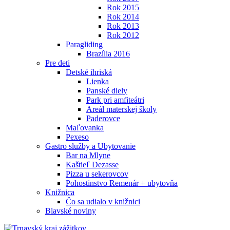
Rok 2015
Rok 2014
Rok 2013
Rok 2012
Paragliding
Brazília 2016
Pre deti
Detské ihriská
Lienka
Panské diely
Park pri amfiteátri
Areál materskej školy
Paderovce
Maľovanka
Pexeso
Gastro služby a Ubytovanie
Bar na Mlyne
Kaštieľ Dezasse
Pizza u sekerovcov
Pohostinstvo Remenár + ubytovňa
Knižnica
Čo sa udialo v knižnici
Blavské noviny