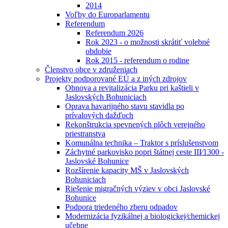
2014
Voľby do Europarlamentu
Referendum
Referendum 2026
Rok 2023 - o možnosti skrátiť volebné
obdobie
Rok 2015 - referendum o rodine
Členstvo obce v združeniach
Projekty podporované EÚ a z iných zdrojov
Obnova a revitalizácia Parku pri kaštieli v
Jaslovských Bohuniciach
Oprava havarijného stavu stavidla po
prívalových dažďoch
Rekonštrukcia spevnených plôch verejného
priestranstva
Komunálna technika – Traktor s príslušenstvom
Záchytné parkovisko popri štátnej ceste III⁄1300 -
Jaslovské Bohunice
Rozšírenie kapacity MŠ v Jaslovských
Bohuniciach
Riešenie migračných výziev v obci Jaslovské
Bohunice
Podpora triedeného zberu odpadov
Modernizácia fyzikálnej a biologickej⁄chemickej
učebne