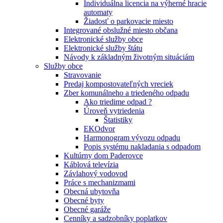
Individuálna licencia na výherné hracie
automaty
Žiadosť o parkovacie miesto
Integrované obslužné miesto občana
Elektronické služby obce
Elektronické služby štátu
Návody k základným životným situáciám
Služby obce
Stravovanie
Predaj kompostovateľných vreciek
Zber komunálneho a triedeného odpadu
Ako triedime odpad ?
Úroveň vytriedenia
Štatistiky
EKOdvor
Harmonogram vývozu odpadu
Popis systému nakladania s odpadom
Kultúrny dom Paderovce
Káblová televízia
Závlahový vodovod
Práce s mechanizmami
Obecná ubytovňa
Obecné byty
Obecné garáže
Cenníky a sadzobníky poplatkov