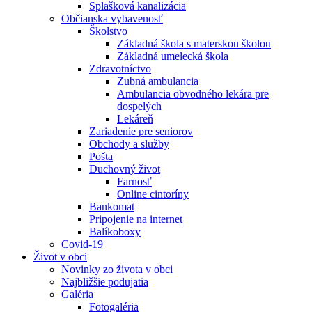
Splašková kanalizácia
Občianska vybavenosť
Školstvo
Základná škola s materskou školou
Základná umelecká škola
Zdravotníctvo
Zubná ambulancia
Ambulancia obvodného lekára pre
dospelých
Lekáreň
Zariadenie pre seniorov
Obchody a služby
Pošta
Duchovný život
Farnosť
Online cintoríny
Bankomat
Pripojenie na internet
Balíkoboxy
Covid-19
Život v obci
Novinky zo života v obci
Najbližšie podujatia
Galéria
Fotogaléria