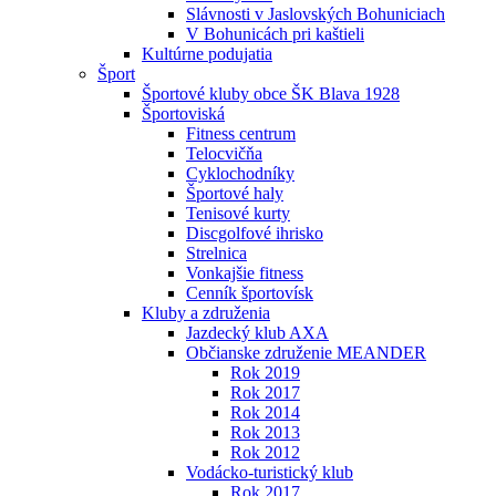
Slávnosti v Jaslovských Bohuniciach
V Bohunicách pri kaštieli
Kultúrne podujatia
Šport
Športové kluby obce ŠK Blava 1928
Športoviská
Fitness centrum
Telocvičňa
Cyklochodníky
Športové haly
Tenisové kurty
Discgolfové ihrisko
Strelnica
Vonkajšie fitness
Cenník športovísk
Kluby a združenia
Jazdecký klub AXA
Občianske združenie MEANDER
Rok 2019
Rok 2017
Rok 2014
Rok 2013
Rok 2012
Vodácko-turistický klub
Rok 2017