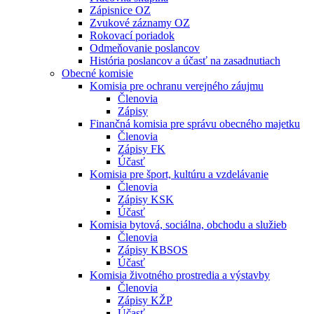
Zápisnice OZ
Zvukové záznamy OZ
Rokovací poriadok
Odmeňovanie poslancov
História poslancov a účasť na zasadnutiach
Obecné komisie
Komisia pre ochranu verejného záujmu
Členovia
Zápisy
Finančná komisia pre správu obecného majetku
Členovia
Zápisy FK
Účasť
Komisia pre šport, kultúru a vzdelávanie
Členovia
Zápisy KSK
Účasť
Komisia bytová, sociálna, obchodu a služieb
Členovia
Zápisy KBSOS
Účasť
Komisia životného prostredia a výstavby
Členovia
Zápisy KŽP
Účasť