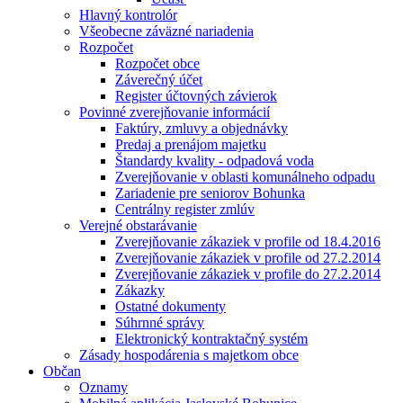
Hlavný kontrolór
Všeobecne záväzné nariadenia
Rozpočet
Rozpočet obce
Záverečný účet
Register účtovných závierok
Povinné zverejňovanie informácií
Faktúry, zmluvy a objednávky
Predaj a prenájom majetku
Štandardy kvality - odpadová voda
Zverejňovanie v oblasti komunálneho odpadu
Zariadenie pre seniorov Bohunka
Centrálny register zmlúv
Verejné obstarávanie
Zverejňovanie zákaziek v profile od 18.4.2016
Zverejňovanie zákaziek v profile od 27.2.2014
Zverejňovanie zákaziek v profile do 27.2.2014
Zákazky
Ostatné dokumenty
Súhrnné správy
Elektronický kontraktačný systém
Zásady hospodárenia s majetkom obce
Občan
Oznamy