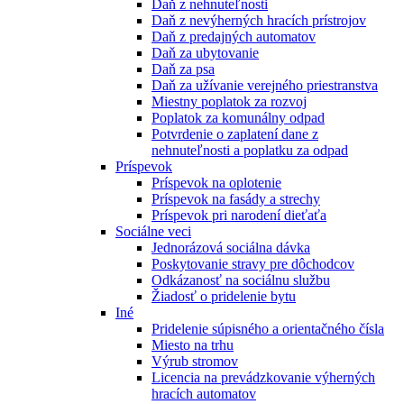
Daň z nehnuteľnosti
Daň z nevýherných hracích prístrojov
Daň z predajných automatov
Daň za ubytovanie
Daň za psa
Daň za užívanie verejného priestranstva
Miestny poplatok za rozvoj
Poplatok za komunálny odpad
Potvrdenie o zaplatení dane z
nehnuteľnosti a poplatku za odpad
Príspevok
Príspevok na oplotenie
Príspevok na fasády a strechy
Príspevok pri narodení dieťaťa
Sociálne veci
Jednorázová sociálna dávka
Poskytovanie stravy pre dôchodcov
Odkázanosť na sociálnu službu
Žiadosť o pridelenie bytu
Iné
Pridelenie súpisného a orientačného čísla
Miesto na trhu
Výrub stromov
Licencia na prevádzkovanie výherných
hracích automatov