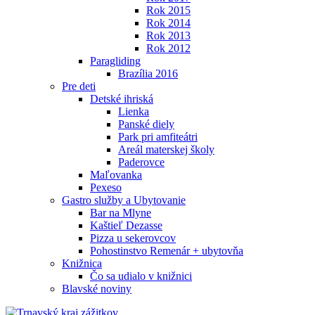
Rok 2015
Rok 2014
Rok 2013
Rok 2012
Paragliding
Brazília 2016
Pre deti
Detské ihriská
Lienka
Panské diely
Park pri amfiteátri
Areál materskej školy
Paderovce
Maľovanka
Pexeso
Gastro služby a Ubytovanie
Bar na Mlyne
Kaštieľ Dezasse
Pizza u sekerovcov
Pohostinstvo Remenár + ubytovňa
Knižnica
Čo sa udialo v knižnici
Blavské noviny