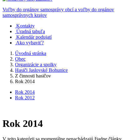
Voľby do orgánov samosprávy obcí a voľby do orgánov
samosprávnych krajov
Kontakty
Úradná tabuľa
Kalendár podujatí
Ako vybaviť?
Úvodná stránka
Obec
Organizácie a spolky
Hasiči Jaslovské Bohunice
Z činnosti hasičov
Rok 2014
Rok 2014
Rok 2012
Rok 2014
V tejto kategórii sa momentálne nenachádzajú žiadne články.