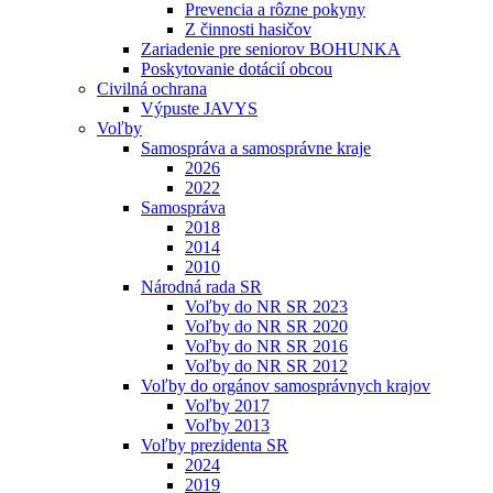
Prevencia a rôzne pokyny
Z činnosti hasičov
Zariadenie pre seniorov BOHUNKA
Poskytovanie dotácií obcou
Civilná ochrana
Výpuste JAVYS
Voľby
Samospráva a samosprávne kraje
2026
2022
Samospráva
2018
2014
2010
Národná rada SR
Voľby do NR SR 2023
Voľby do NR SR 2020
Voľby do NR SR 2016
Voľby do NR SR 2012
Voľby do orgánov samosprávnych krajov
Voľby 2017
Voľby 2013
Voľby prezidenta SR
2024
2019