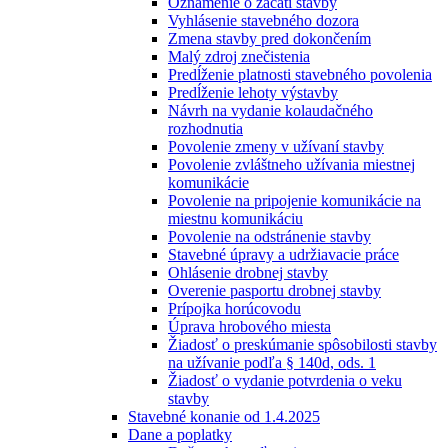
Oznámenie o začatí stavby
Vyhlásenie stavebného dozora
Zmena stavby pred dokončením
Malý zdroj znečistenia
Predĺženie platnosti stavebného povolenia
Predĺženie lehoty výstavby
Návrh na vydanie kolaudačného
rozhodnutia
Povolenie zmeny v užívaní stavby
Povolenie zvláštneho užívania miestnej
komunikácie
Povolenie na pripojenie komunikácie na
miestnu komunikáciu
Povolenie na odstránenie stavby
Stavebné úpravy a udržiavacie práce
Ohlásenie drobnej stavby
Overenie pasportu drobnej stavby
Prípojka horúcovodu
Úprava hrobového miesta
Žiadosť o preskúmanie spôsobilosti stavby
na užívanie podľa § 140d, ods. 1
Žiadosť o vydanie potvrdenia o veku
stavby
Stavebné konanie od 1.4.2025
Dane a poplatky