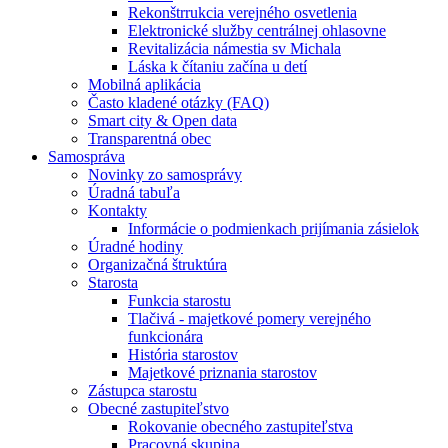
Rekonštrrukcia verejného osvetlenia
Elektronické služby centrálnej ohlasovne
Revitalizácia námestia sv Michala
Láska k čítaniu začína u detí
Mobilná aplikácia
Často kladené otázky (FAQ)
Smart city & Open data
Transparentná obec
Samospráva
Novinky zo samosprávy
Úradná tabuľa
Kontakty
Informácie o podmienkach prijímania zásielok
Úradné hodiny
Organizačná štruktúra
Starosta
Funkcia starostu
Tlačivá - majetkové pomery verejného
funkcionára
História starostov
Majetkové priznania starostov
Zástupca starostu
Obecné zastupiteľstvo
Rokovanie obecného zastupiteľstva
Pracovná skupina