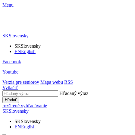
Menu
SK
Slovensky
SK
Slovensky
EN
English
Facebook
Youtube
Verzia pre seniorov
Mapa webu
RSS
Vytlačiť
Hľadaný výraz
Hľadať
rozšírené vyhľadávanie
SK
Slovensky
SK
Slovensky
EN
English