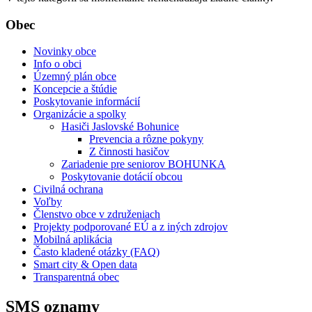
Obec
Novinky obce
Info o obci
Územný plán obce
Koncepcie a štúdie
Poskytovanie informácií
Organizácie a spolky
Hasiči Jaslovské Bohunice
Prevencia a rôzne pokyny
Z činnosti hasičov
Zariadenie pre seniorov BOHUNKA
Poskytovanie dotácií obcou
Civilná ochrana
Voľby
Členstvo obce v združeniach
Projekty podporované EÚ a z iných zdrojov
Mobilná aplikácia
Často kladené otázky (FAQ)
Smart city & Open data
Transparentná obec
SMS oznamy