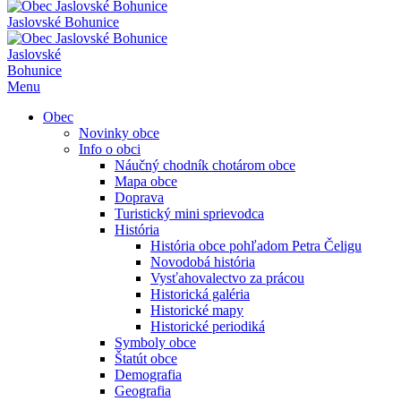
Jaslovské Bohunice
Jaslovské
Bohunice
Menu
Obec
Novinky obce
Info o obci
Náučný chodník chotárom obce
Mapa obce
Doprava
Turistický mini sprievodca
História
História obce pohľadom Petra Čeligu
Novodobá história
Vysťahovalectvo za prácou
Historická galéria
Historické mapy
Historické periodiká
Symboly obce
Štatút obce
Demografia
Geografia