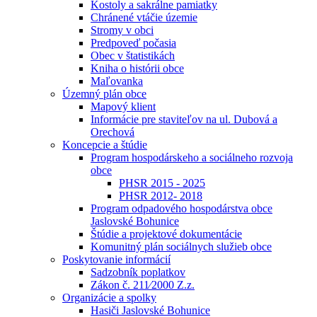
Kostoly a sakrálne pamiatky
Chránené vtáčie územie
Stromy v obci
Predpoveď počasia
Obec v štatistikách
Kniha o histórii obce
Maľovanka
Územný plán obce
Mapový klient
Informácie pre staviteľov na ul. Dubová a
Orechová
Koncepcie a štúdie
Program hospodárskeho a sociálneho rozvoja
obce
PHSR 2015 - 2025
PHSR 2012- 2018
Program odpadového hospodárstva obce
Jaslovské Bohunice
Štúdie a projektové dokumentácie
Komunitný plán sociálnych služieb obce
Poskytovanie informácií
Sadzobník poplatkov
Zákon č. 211⁄2000 Z.z.
Organizácie a spolky
Hasiči Jaslovské Bohunice