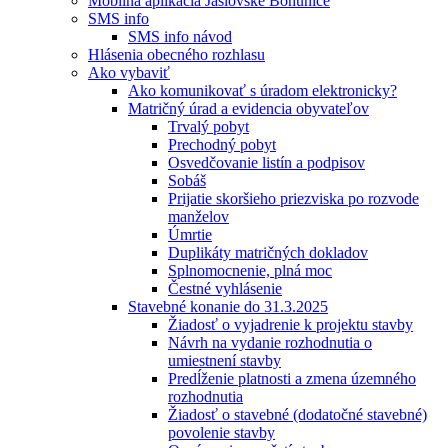
Mobilná aplikácia Jaslovské Bohunice
SMS info
SMS info návod
Hlásenia obecného rozhlasu
Ako vybaviť
Ako komunikovať s úradom elektronicky?
Matričný úrad a evidencia obyvateľov
Trvalý pobyt
Prechodný pobyt
Osvedčovanie listín a podpisov
Sobáš
Prijatie skoršieho priezviska po rozvode
manželov
Úmrtie
Duplikáty matričných dokladov
Splnomocnenie, plná moc
Čestné vyhlásenie
Stavebné konanie do 31.3.2025
Žiadosť o vyjadrenie k projektu stavby
Návrh na vydanie rozhodnutia o
umiestnení stavby
Predĺženie platnosti a zmena územného
rozhodnutia
Žiadosť o stavebné (dodatočné stavebné)
povolenie stavby