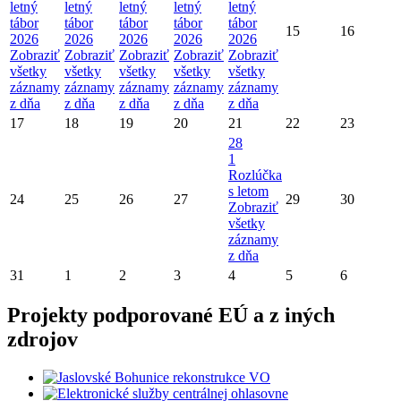
letný
letný
letný
letný
letný
tábor
tábor
tábor
tábor
tábor
15
16
2026
2026
2026
2026
2026
Zobraziť
Zobraziť
Zobraziť
Zobraziť
Zobraziť
všetky
všetky
všetky
všetky
všetky
záznamy
záznamy
záznamy
záznamy
záznamy
z dňa
z dňa
z dňa
z dňa
z dňa
17
18
19
20
21
22
23
28
1
Rozlúčka
s letom
24
25
26
27
29
30
Zobraziť
všetky
záznamy
z dňa
31
1
2
3
4
5
6
Projekty podporované EÚ a z iných
zdrojov