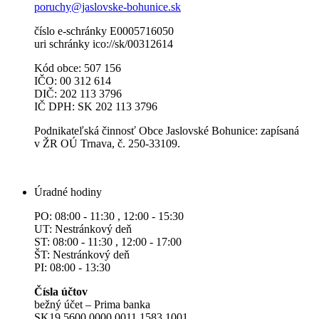
poruchy@jaslovske-bohunice.sk
číslo e-schránky E0005716050
uri schránky ico://sk/00312614
Kód obce: 507 156
IČO: 00 312 614
DIČ: 202 113 3796
IČ DPH: SK 202 113 3796
Podnikateľská činnosť Obce Jaslovské Bohunice: zapísaná
v ŽR OÚ Trnava, č. 250-33109.
Úradné hodiny
PO: 08:00 - 11:30 , 12:00 - 15:30
UT: Nestránkový deň
ST: 08:00 - 11:30 , 12:00 - 17:00
ŠT: Nestránkový deň
PI: 08:00 - 13:30
Čísla účtov
bežný účet – Prima banka
SK19 5600 0000 0011 1583 1001