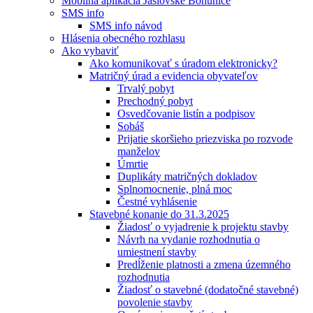
Mobilná aplikácia Jaslovské Bohunice
SMS info
SMS info návod
Hlásenia obecného rozhlasu
Ako vybaviť
Ako komunikovať s úradom elektronicky?
Matričný úrad a evidencia obyvateľov
Trvalý pobyt
Prechodný pobyt
Osvedčovanie listín a podpisov
Sobáš
Prijatie skoršieho priezviska po rozvode
manželov
Úmrtie
Duplikáty matričných dokladov
Splnomocnenie, plná moc
Čestné vyhlásenie
Stavebné konanie do 31.3.2025
Žiadosť o vyjadrenie k projektu stavby
Návrh na vydanie rozhodnutia o
umiestnení stavby
Predĺženie platnosti a zmena územného
rozhodnutia
Žiadosť o stavebné (dodatočné stavebné)
povolenie stavby