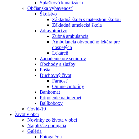
Splašková kanalizácia
Občianska vybavenosť
Školstvo
Základná škola s materskou školou
Základná umelecká škola
Zdravotníctvo
Zubná ambulancia
Ambulancia obvodného lekára pre
dospelých
Lekáreň
Zariadenie pre seniorov
Obchody a služby
Pošta
Duchovný život
Farnosť
Online cintoríny
Bankomat
Pripojenie na internet
Balíkoboxy
Covid-19
Život v obci
Novinky zo života v obci
Najbližšie podujatia
Galéria
Fotogaléria