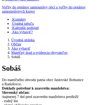
Voľby do orgánov samosprávy obcí a voľby do orgánov
samosprávnych krajov
Kontakty
Úradná tabuľa
Kalendár podujatí
Ako vybaviť?
Úvodná stránka
Občan
Ako vybaviť
Matričný úrad a evidencia obyvateľov
Sobáš
Sobáš
Do matričného obvodu patria obce Jaslovské Bohunice
a Radošovce.
Doklady potrebné k uzavretiu manželstva:
Slovenský občan:
/najmenej 7 dní pred uzavretím manželstva predloží/
- rodný list