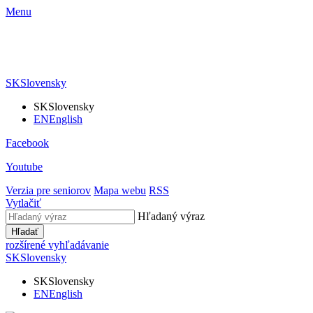
Menu
SK
Slovensky
SK
Slovensky
EN
English
Facebook
Youtube
Verzia pre seniorov
Mapa webu
RSS
Vytlačiť
Hľadaný výraz
Hľadať
rozšírené vyhľadávanie
SK
Slovensky
SK
Slovensky
EN
English