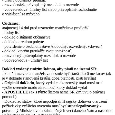
- platný občiansky preukaz
- rozvedená/ý- právoplatný rozsudok o rozvode
- vdovec/vdova- úmrtný list alebo právoplatné rozhodnutie
o vyhlásení za mŕtveho
Cudzinec:
/najmenej 14 dní pred uzavretím manželstva predloží/
- rodný list
- doklad o štátnom občianstve
- doklad o trvalom pobyte
- potvrdenie o osobnom stave /slobodný, rozvedený, vdovec /
- doklad, ktorým preukáže svoju totožnosť
- rozvedený -právoplatný rozsudok o rozvode
- vdovec/vdova - úmrtný list
Doklad vydaný cudzím štátom, aby platil na území SR:
- ku dňu uzavretia manželstva nesmie byť starší ako 6 mesiacov (ak
je v doklade stanovená kratšia doba platnosti, platí kratšia)
- Originál dokladu
, ktorý vydal cudzozemský úrad musí mať
vyššie overenie úradu /úradníka/, ktorý doklad vydal
-
APOSTILLE
(ak s týmto štátom nemá SR Zmluvu o právnej
pomoci )
- Doklad zo štátov, ktoré nepodpísali Haagsky dohovor o zrušení
požiadavky vyššieho overenia musí byť
superlegalizovaný
-
potvrdený Ministerstvom zahraničných vecí daného štátu a následne