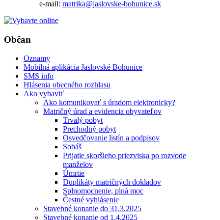
e-mail:
matrika@jaslovske-bohunice.sk
Občan
Oznamy
Mobilná aplikácia Jaslovské Bohunice
SMS info
Hlásenia obecného rozhlasu
Ako vybaviť
Ako komunikovať s úradom elektronicky?
Matričný úrad a evidencia obyvateľov
Trvalý pobyt
Prechodný pobyt
Osvedčovanie listín a podpisov
Sobáš
Prijatie skoršieho priezviska po rozvode
manželov
Úmrtie
Duplikáty matričných dokladov
Splnomocnenie, plná moc
Čestné vyhlásenie
Stavebné konanie do 31.3.2025
Stavebné konanie od 1.4.2025