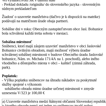
Veľvyslanectvom SR v danom štáte
- Preklad dokladu /originálu/ do slovenského jazyka - slovenským
súdnym prekladateľom
Žiadosť o uzavretie manželstva (tlačivo je k dispozícii na matrike)
podávajú na matričnom úrade obaja partneri.
Sobášne dni v roku: Obecným zastupiteľstvom obce Jasl. Bohunice
bola schválená každá tretia sobota v mesiaci.
Sobášna miestnosť
Snúbenci, ktorí majú záujem uzavrieť manželstvo v obci Jaslovské
Bohunice civilným obradom, majú možnosť výberu úradne
schválenej sobášnej miestnosti v budove Obecného úradu Jaslovské
bohunice, Nám. sv. Michala 171/4A na 1. poschodí), alebo iného
vhodného a dôstojného miesta v obci – kaštieľ (zimná záhrada,
park).
Poplatok:
- Výška poplatku snúbencov na úhradu nákladov za poskytnuté
služby spojené s výkonom
sobášneho obradu mimo úradne určenej miestnosti v zmysle
uznesenia V/323 je 100,00 €
a) Uzavretie manželstva medzi štátnymi občanmi Slovenskej republi
v ktorého obvode nemá ani jeden zo snúbencov trvalý pobyt