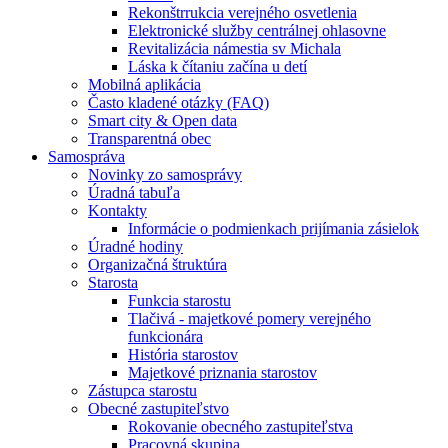
Rekonštrrukcia verejného osvetlenia
Elektronické služby centrálnej ohlasovne
Revitalizácia námestia sv Michala
Láska k čítaniu začína u detí
Mobilná aplikácia
Často kladené otázky (FAQ)
Smart city & Open data
Transparentná obec
Samospráva
Novinky zo samosprávy
Úradná tabuľa
Kontakty
Informácie o podmienkach prijímania zásielok
Úradné hodiny
Organizačná štruktúra
Starosta
Funkcia starostu
Tlačivá - majetkové pomery verejného
funkcionára
História starostov
Majetkové priznania starostov
Zástupca starostu
Obecné zastupiteľstvo
Rokovanie obecného zastupiteľstva
Pracovná skupina