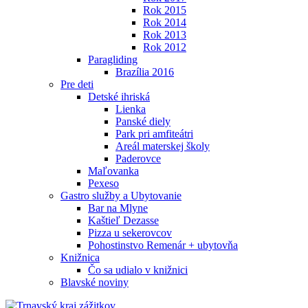
Rok 2015
Rok 2014
Rok 2013
Rok 2012
Paragliding
Brazília 2016
Pre deti
Detské ihriská
Lienka
Panské diely
Park pri amfiteátri
Areál materskej školy
Paderovce
Maľovanka
Pexeso
Gastro služby a Ubytovanie
Bar na Mlyne
Kaštieľ Dezasse
Pizza u sekerovcov
Pohostinstvo Remenár + ubytovňa
Knižnica
Čo sa udialo v knižnici
Blavské noviny