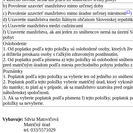
b) Povolenie uzavrieť manželstvo mimo určenej doby
15
c) Povolenie uzavrieť manželstvo mimo úradne určenej miestnosti
)
d) Uzavretie manželstva medzi štátnym občanom Slovenskej republi
e) Uzavretie manželstva medzi cudzincami
f) Uzavretie manželstva, ak ani jeden zo snúbencov nemá na území Sl
pobyt
Oslobodenie
1. Od poplatku podľa tejto položky sú oslobodené osoby, ktorých živ
a držitelia preukazu osoby s ťažkým zdravotným postihnutím.
2. Od poplatku podľa písmena a) tejto položky sú oslobodení snúbenc
pred matričným úradom podľa miesta prechodného pobytu jedného z 
Poznámky
1. Poplatok podľa tejto položky sa vyberie len od jedného zo snúben
2. Poplatok podľa tejto položky vyberie matričný úrad, ktorý vykoná
do matriky; to platí aj v prípade, ak sa manželstvo uzatvára pred orgá
náboženskej spoločnosti.
3. Ak sa vyberie poplatok podľa písmena f) tejto položky, poplatok p
položky sa nevyberie.
Vybavuje:
Silvia Matovičová
Matričný úrad
tel. 033/5571029