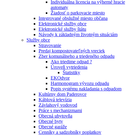
Individuálna licencia na výherné hracie
automaty
Žiadosť o parkovacie miesto
Integrované obslužné miesto občana
Elektronické služby obce
Elektronické služby štátu
Návody k základným životným situáciám
Služby obce
Stravovanie
Predaj kompostovateľných vreciek
Zber komunálneho a triedeného odpadu
Ako triedime odpad ?
Úroveň vytriedenia
Štatistiky
EKOdvor
Harmonogram vývozu odpadu
Popis systému nakladania s odpadom
Kultúrny dom Paderovce
Káblová televízia
Závlahový vodovod
Práce s mechanizmami
Obecná ubytovňa
Obecné byty
Obecné garáže
Cenníky a sadzobníky poplatkov