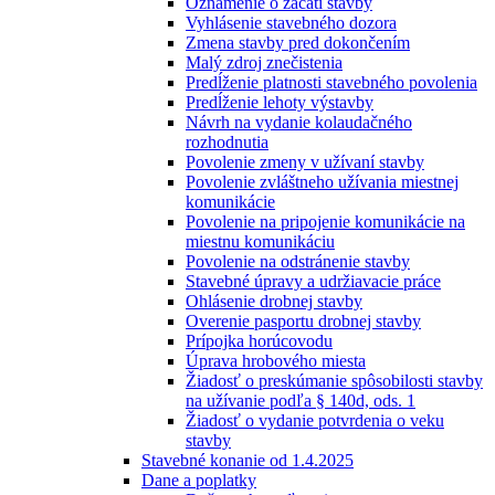
Oznámenie o začatí stavby
Vyhlásenie stavebného dozora
Zmena stavby pred dokončením
Malý zdroj znečistenia
Predĺženie platnosti stavebného povolenia
Predĺženie lehoty výstavby
Návrh na vydanie kolaudačného
rozhodnutia
Povolenie zmeny v užívaní stavby
Povolenie zvláštneho užívania miestnej
komunikácie
Povolenie na pripojenie komunikácie na
miestnu komunikáciu
Povolenie na odstránenie stavby
Stavebné úpravy a udržiavacie práce
Ohlásenie drobnej stavby
Overenie pasportu drobnej stavby
Prípojka horúcovodu
Úprava hrobového miesta
Žiadosť o preskúmanie spôsobilosti stavby
na užívanie podľa § 140d, ods. 1
Žiadosť o vydanie potvrdenia o veku
stavby
Stavebné konanie od 1.4.2025
Dane a poplatky