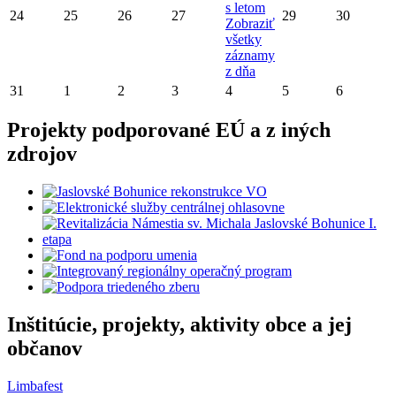
s letom
24
25
26
27
29
30
Zobraziť
všetky
záznamy
z dňa
31
1
2
3
4
5
6
Projekty podporované EÚ a z iných
zdrojov
Inštitúcie, projekty, aktivity obce a jej
občanov
Limbafest