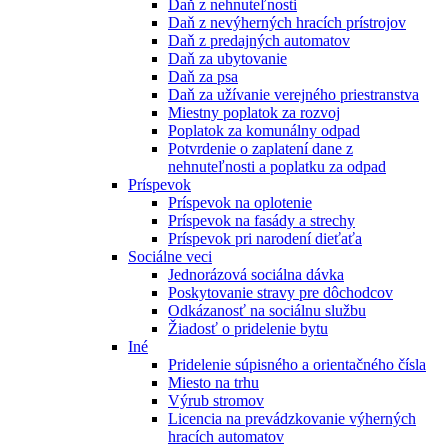
Daň z nehnuteľnosti
Daň z nevýherných hracích prístrojov
Daň z predajných automatov
Daň za ubytovanie
Daň za psa
Daň za užívanie verejného priestranstva
Miestny poplatok za rozvoj
Poplatok za komunálny odpad
Potvrdenie o zaplatení dane z
nehnuteľnosti a poplatku za odpad
Príspevok
Príspevok na oplotenie
Príspevok na fasády a strechy
Príspevok pri narodení dieťaťa
Sociálne veci
Jednorázová sociálna dávka
Poskytovanie stravy pre dôchodcov
Odkázanosť na sociálnu službu
Žiadosť o pridelenie bytu
Iné
Pridelenie súpisného a orientačného čísla
Miesto na trhu
Výrub stromov
Licencia na prevádzkovanie výherných
hracích automatov