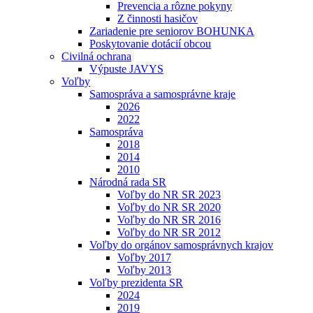
Prevencia a rôzne pokyny
Z činnosti hasičov
Zariadenie pre seniorov BOHUNKA
Poskytovanie dotácií obcou
Civilná ochrana
Výpuste JAVYS
Voľby
Samospráva a samosprávne kraje
2026
2022
Samospráva
2018
2014
2010
Národná rada SR
Voľby do NR SR 2023
Voľby do NR SR 2020
Voľby do NR SR 2016
Voľby do NR SR 2012
Voľby do orgánov samosprávnych krajov
Voľby 2017
Voľby 2013
Voľby prezidenta SR
2024
2019