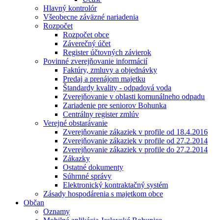
Hlavný kontrolór
Všeobecne záväzné nariadenia
Rozpočet
Rozpočet obce
Záverečný účet
Register účtovných závierok
Povinné zverejňovanie informácií
Faktúry, zmluvy a objednávky
Predaj a prenájom majetku
Štandardy kvality - odpadová voda
Zverejňovanie v oblasti komunálneho odpadu
Zariadenie pre seniorov Bohunka
Centrálny register zmlúv
Verejné obstarávanie
Zverejňovanie zákaziek v profile od 18.4.2016
Zverejňovanie zákaziek v profile od 27.2.2014
Zverejňovanie zákaziek v profile do 27.2.2014
Zákazky
Ostatné dokumenty
Súhrnné správy
Elektronický kontraktačný systém
Zásady hospodárenia s majetkom obce
Občan
Oznamy