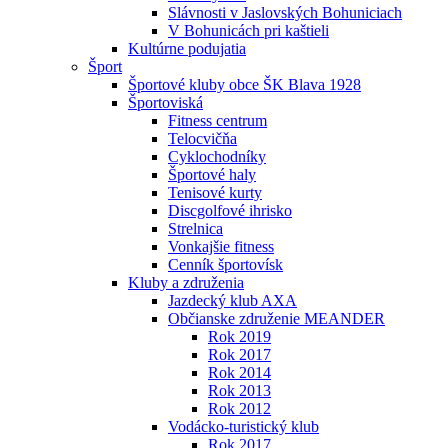
Slávnosti v Jaslovských Bohuniciach
V Bohunicách pri kaštieli
Kultúrne podujatia
Šport
Športové kluby obce ŠK Blava 1928
Športoviská
Fitness centrum
Telocvičňa
Cyklochodníky
Športové haly
Tenisové kurty
Discgolfové ihrisko
Strelnica
Vonkajšie fitness
Cenník športovísk
Kluby a združenia
Jazdecký klub AXA
Občianske združenie MEANDER
Rok 2019
Rok 2017
Rok 2014
Rok 2013
Rok 2012
Vodácko-turistický klub
Rok 2017