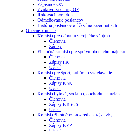
Zápisnice OZ
Zvukové záznamy OZ
Rokovací poriadok
Odmeňovanie poslancov
História poslancov a účasť na zasadnutiach
Obecné komisie
Komisia pre ochranu verejného záujmu
Členovia
Zápisy
Finančná komisia pre správu obecného majetku
Členovia
Zápisy FK
Účasť
Komisia pre šport, kultúru a vzdelávanie
Členovia
Zápisy KSK
Účasť
Komisia bytová, sociálna, obchodu a služieb
Členovia
Zápisy KBSOS
Účasť
Komisia životného prostredia a výstavby
Členovia
Zápisy KŽP
Účasť