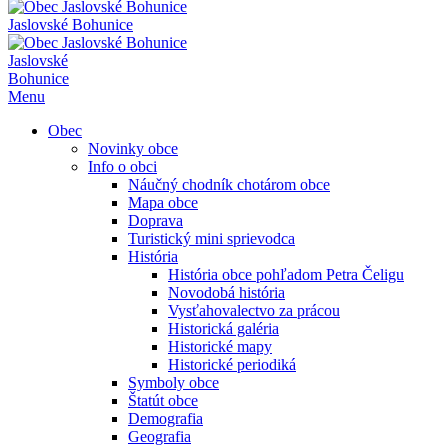
Jaslovské Bohunice
Jaslovské
Bohunice
Menu
Obec
Novinky obce
Info o obci
Náučný chodník chotárom obce
Mapa obce
Doprava
Turistický mini sprievodca
História
História obce pohľadom Petra Čeligu
Novodobá história
Vysťahovalectvo za prácou
Historická galéria
Historické mapy
Historické periodiká
Symboly obce
Štatút obce
Demografia
Geografia