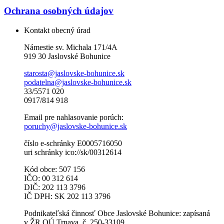
Ochrana osobných údajov
Kontakt obecný úrad
Námestie sv. Michala 171/4A
919 30 Jaslovské Bohunice
starosta@jaslovske-bohunice.sk
podatelna@jaslovske-bohunice.sk
33/5571 020
0917/814 918
Email pre nahlasovanie porúch:
poruchy@jaslovske-bohunice.sk
číslo e-schránky E0005716050
uri schránky ico://sk/00312614
Kód obce: 507 156
IČO: 00 312 614
DIČ: 202 113 3796
IČ DPH: SK 202 113 3796
Podnikateľská činnosť Obce Jaslovské Bohunice: zapísaná
v ŽR OÚ Trnava, č. 250-33109.