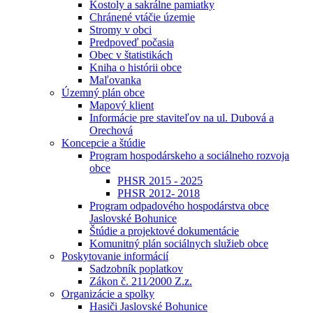
Kostoly a sakrálne pamiatky
Chránené vtáčie územie
Stromy v obci
Predpoveď počasia
Obec v štatistikách
Kniha o histórii obce
Maľovanka
Územný plán obce
Mapový klient
Informácie pre staviteľov na ul. Dubová a
Orechová
Koncepcie a štúdie
Program hospodárskeho a sociálneho rozvoja
obce
PHSR 2015 - 2025
PHSR 2012- 2018
Program odpadového hospodárstva obce
Jaslovské Bohunice
Štúdie a projektové dokumentácie
Komunitný plán sociálnych služieb obce
Poskytovanie informácií
Sadzobník poplatkov
Zákon č. 211⁄2000 Z.z.
Organizácie a spolky
Hasiči Jaslovské Bohunice