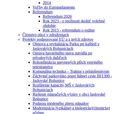
2014
Voľby do Europarlamentu
Referendum
Referendum 2026
Rok 2023 - o možnosti skrátiť volebné
obdobie
Rok 2015 - referendum o rodine
Členstvo obce v združeniach
Projekty podporované EÚ a z iných zdrojov
Obnova a revitalizácia Parku pri kaštieli v
Jaslovských Bohuniciach
Oprava havarijného stavu stavidla po
prívalových dažďoch
Rekonštrukcia spevnených plôch verejného
priestranstva
Komunálna technika – Traktor s príslušenstvom
Záchytné parkovisko popri štátnej ceste III⁄1300 -
Jaslovské Bohunice
Rozšírenie kapacity MŠ v Jaslovských
Bohuniciach
Riešenie migračných výziev v obci Jaslovské
Bohunice
Podpora triedeného zberu odpadov
Modernizácia fyzikálnej a biologickej⁄chemickej
učebne