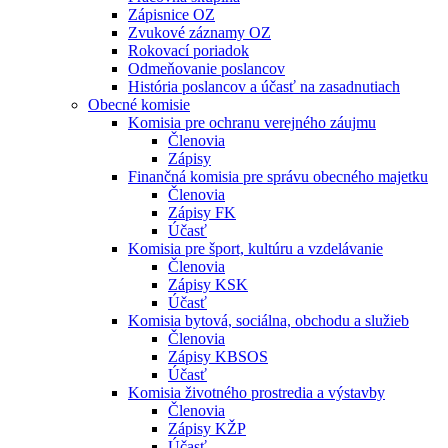
Zápisnice OZ
Zvukové záznamy OZ
Rokovací poriadok
Odmeňovanie poslancov
História poslancov a účasť na zasadnutiach
Obecné komisie
Komisia pre ochranu verejného záujmu
Členovia
Zápisy
Finančná komisia pre správu obecného majetku
Členovia
Zápisy FK
Účasť
Komisia pre šport, kultúru a vzdelávanie
Členovia
Zápisy KSK
Účasť
Komisia bytová, sociálna, obchodu a služieb
Členovia
Zápisy KBSOS
Účasť
Komisia životného prostredia a výstavby
Členovia
Zápisy KŽP
Účasť