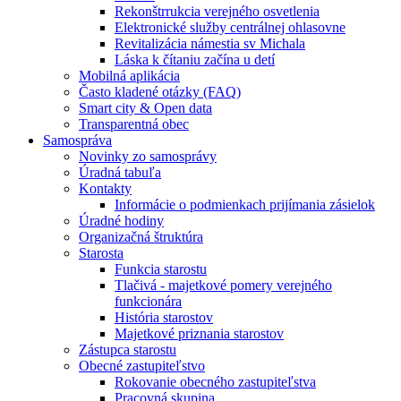
Rekonštrrukcia verejného osvetlenia
Elektronické služby centrálnej ohlasovne
Revitalizácia námestia sv Michala
Láska k čítaniu začína u detí
Mobilná aplikácia
Často kladené otázky (FAQ)
Smart city & Open data
Transparentná obec
Samospráva
Novinky zo samosprávy
Úradná tabuľa
Kontakty
Informácie o podmienkach prijímania zásielok
Úradné hodiny
Organizačná štruktúra
Starosta
Funkcia starostu
Tlačivá - majetkové pomery verejného
funkcionára
História starostov
Majetkové priznania starostov
Zástupca starostu
Obecné zastupiteľstvo
Rokovanie obecného zastupiteľstva
Pracovná skupina