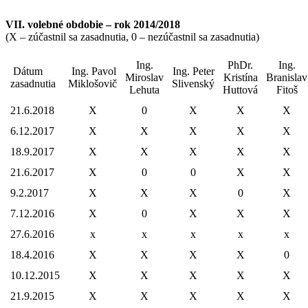
VII. volebné obdobie – rok 2014/2018
(X – zúčastnil sa zasadnutia, 0 – nezúčastnil sa zasadnutia)
Ing.
PhDr.
Ing.
Dátum
Ing. Pavol
Ing. Peter
Miroslav
Kristína
Branislav
zasadnutia
Miklošovič
Slivenský
Lehuta
Huttová
Fitoš
21.6.2018
X
0
X
X
X
6.12.2017
X
X
X
X
X
18.9.2017
X
X
X
X
X
21.6.2017
X
0
0
X
X
9.2.2017
X
X
X
0
X
7.12.2016
X
0
X
X
X
27.6.2016
x
x
x
x
x
18.4.2016
X
X
X
X
0
10.12.2015
X
X
X
X
X
21.9.2015
X
X
X
X
X