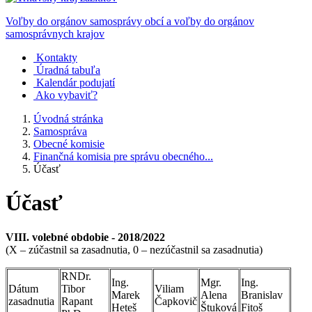
Voľby do orgánov samosprávy obcí a voľby do orgánov
samosprávnych krajov
Kontakty
Úradná tabuľa
Kalendár podujatí
Ako vybaviť?
Úvodná stránka
Samospráva
Obecné komisie
Finančná komisia pre správu obecného...
Účasť
Účasť
VIII. volebné obdobie - 2018/2022
(X – zúčastnil sa zasadnutia, 0 – nezúčastnil sa zasadnutia)
RNDr.
Ing.
Mgr.
Ing.
Dátum
Tibor
Viliam
Marek
Alena
Branislav
zasadnutia
Rapant
Čapkovič
Heteš
Štuková
Fitoš