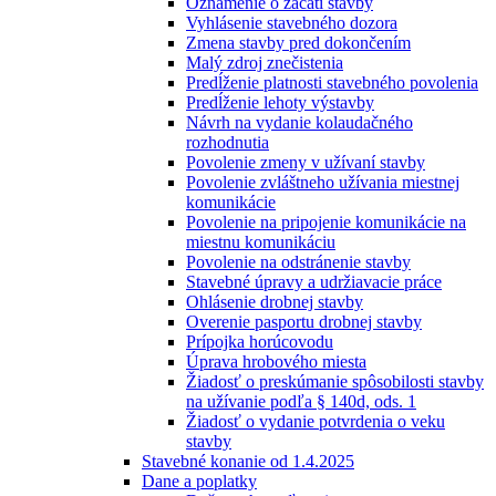
Oznámenie o začatí stavby
Vyhlásenie stavebného dozora
Zmena stavby pred dokončením
Malý zdroj znečistenia
Predĺženie platnosti stavebného povolenia
Predĺženie lehoty výstavby
Návrh na vydanie kolaudačného
rozhodnutia
Povolenie zmeny v užívaní stavby
Povolenie zvláštneho užívania miestnej
komunikácie
Povolenie na pripojenie komunikácie na
miestnu komunikáciu
Povolenie na odstránenie stavby
Stavebné úpravy a udržiavacie práce
Ohlásenie drobnej stavby
Overenie pasportu drobnej stavby
Prípojka horúcovodu
Úprava hrobového miesta
Žiadosť o preskúmanie spôsobilosti stavby
na užívanie podľa § 140d, ods. 1
Žiadosť o vydanie potvrdenia o veku
stavby
Stavebné konanie od 1.4.2025
Dane a poplatky