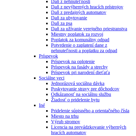
Daň z nehnuteľnosti
Daň z nevýherných hracích prístrojov
Daň z predajných automatov
Daň za ubytovanie
Daň za psa
Daň za užívanie verejného priestranstva
Miestny poplatok za rozvoj
Poplatok za komunálny odpad
Potvrdenie o zaplatení dane z
nehnuteľnosti a poplatku za odpad
Príspevok
Príspevok na oplotenie
Príspevok na fasády a strechy
Príspevok pri narodení dieťaťa
Sociálne veci
Jednorázová sociálna dávka
Poskytovanie stravy pre dôchodcov
Odkázanosť na sociálnu službu
Žiadosť o pridelenie bytu
Iné
Pridelenie súpisného a orientačného čísla
Miesto na trhu
Výrub stromov
Licencia na prevádzkovanie výherných
hracích automatov