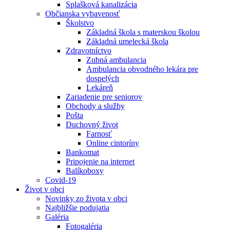
Splašková kanalizácia
Občianska vybavenosť
Školstvo
Základná škola s materskou školou
Základná umelecká škola
Zdravotníctvo
Zubná ambulancia
Ambulancia obvodného lekára pre
dospelých
Lekáreň
Zariadenie pre seniorov
Obchody a služby
Pošta
Duchovný život
Farnosť
Online cintoríny
Bankomat
Pripojenie na internet
Balíkoboxy
Covid-19
Život v obci
Novinky zo života v obci
Najbližšie podujatia
Galéria
Fotogaléria