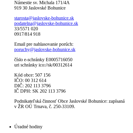
Námestie sv. Michala 171/4A
919 30 Jaslovské Bohunice
starosta@jaslovske-bohunice.sk
podatelna@jaslovske-bohunice.sk
33/5571 020
0917/814 918
Email pre nahlasovanie porúch:
poruchy@jaslovske-bohunice.sk
číslo e-schránky E0005716050
uri schránky ico://sk/00312614
Kód obce: 507 156
IČO: 00 312 614
DIČ: 202 113 3796
IČ DPH: SK 202 113 3796
Podnikateľská činnosť Obce Jaslovské Bohunice: zapísaná
v ŽR OÚ Trnava, č. 250-33109.
Úradné hodiny