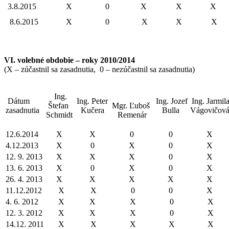
3.8.2015
X
0
X
X
X
8.6.2015
X
0
X
X
X
VI. volebné obdobie – roky 2010/2014
(X – zúčastnil sa zasadnutia, 0 – nezúčastnil sa zasadnutia)
Ing.
Dátum
Ing. Peter
Ing. Jozef
Ing. Jarmil
Štefan
Mgr. Ľuboš
zasadnutia
Kučera
Bulla
Vágovičov
Schmidt
Remenár
12.6.2014
X
X
0
0
X
4.12.2013
X
0
X
0
X
12. 9. 2013
X
X
X
0
X
13. 6. 2013
X
0
X
0
X
26. 4. 2013
X
X
X
X
X
11.12.2012
X
X
0
0
X
4. 6. 2012
X
X
X
0
X
12. 3. 2012
X
X
X
0
X
14.12. 2011
X
X
X
X
X