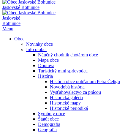
Jaslovské Bohunice
Jaslovské
Bohunice
Menu
Obec
Novinky obce
Info o obci
Náučný chodník chotárom obce
Mapa obce
Doprava
Turistický mini sprievodca
História
História obce pohľadom Petra Čeligu
Novodobá história
Vysťahovalectvo za prácou
Historická galéria
Historické mapy
Historické periodiká
Symboly obce
Štatút obce
Demografia
Geografia