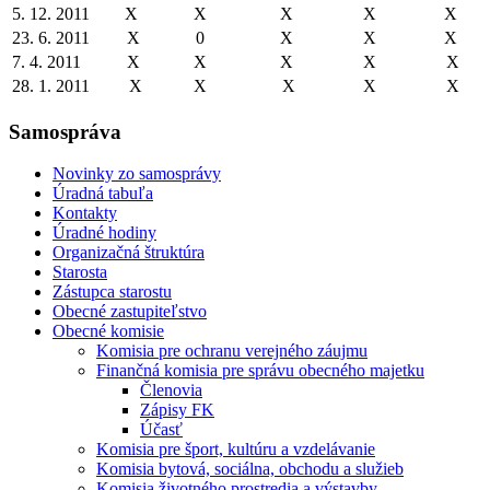
5. 12. 2011
X
X
X
X
X
23. 6. 2011
X
0
X
X
X
7. 4. 2011
X
X
X
X
X
28. 1. 2011
X
X
X
X
X
Samospráva
Novinky zo samosprávy
Úradná tabuľa
Kontakty
Úradné hodiny
Organizačná štruktúra
Starosta
Zástupca starostu
Obecné zastupiteľstvo
Obecné komisie
Komisia pre ochranu verejného záujmu
Finančná komisia pre správu obecného majetku
Členovia
Zápisy FK
Účasť
Komisia pre šport, kultúru a vzdelávanie
Komisia bytová, sociálna, obchodu a služieb
Komisia životného prostredia a výstavby