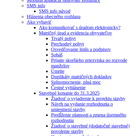
Mobilná aplikácia Jaslovské Bohunice
SMS info
SMS info návod
Hlásenia obecného rozhlasu
Ako vybaviť
Ako komunikovať s úradom elektronicky?
Matričný úrad a evidencia obyvateľov
Trvalý pobyt
Prechodný pobyt
Osvedčovanie listín a podpisov
Sobáš
Prijatie skoršieho priezviska po rozvode
manželov
Úmrtie
Duplikáty matričných dokladov
Splnomocnenie, plná moc
Čestné vyhlásenie
Stavebné konanie do 31.3.2025
Žiadosť o vyjadrenie k projektu stavby
Návrh na vydanie rozhodnutia o
umiestnení stavby
Predĺženie platnosti a zmena územného
rozhodnutia
Žiadosť o stavebné (dodatočné stavebné)
povolenie stavby