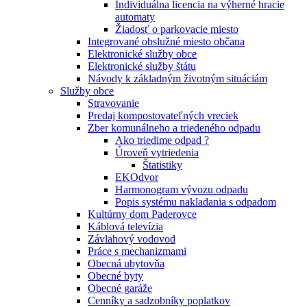
Individuálna licencia na výherné hracie
automaty
Žiadosť o parkovacie miesto
Integrované obslužné miesto občana
Elektronické služby obce
Elektronické služby štátu
Návody k základným životným situáciám
Služby obce
Stravovanie
Predaj kompostovateľných vreciek
Zber komunálneho a triedeného odpadu
Ako triedime odpad ?
Úroveň vytriedenia
Štatistiky
EKOdvor
Harmonogram vývozu odpadu
Popis systému nakladania s odpadom
Kultúrny dom Paderovce
Káblová televízia
Závlahový vodovod
Práce s mechanizmami
Obecná ubytovňa
Obecné byty
Obecné garáže
Cenníky a sadzobníky poplatkov