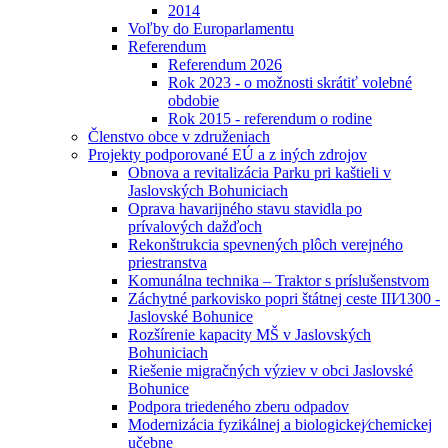
2014
Voľby do Europarlamentu
Referendum
Referendum 2026
Rok 2023 - o možnosti skrátiť volebné
obdobie
Rok 2015 - referendum o rodine
Členstvo obce v združeniach
Projekty podporované EÚ a z iných zdrojov
Obnova a revitalizácia Parku pri kaštieli v
Jaslovských Bohuniciach
Oprava havarijného stavu stavidla po
prívalových dažďoch
Rekonštrukcia spevnených plôch verejného
priestranstva
Komunálna technika – Traktor s príslušenstvom
Záchytné parkovisko popri štátnej ceste III⁄1300 -
Jaslovské Bohunice
Rozšírenie kapacity MŠ v Jaslovských
Bohuniciach
Riešenie migračných výziev v obci Jaslovské
Bohunice
Podpora triedeného zberu odpadov
Modernizácia fyzikálnej a biologickej⁄chemickej
učebne