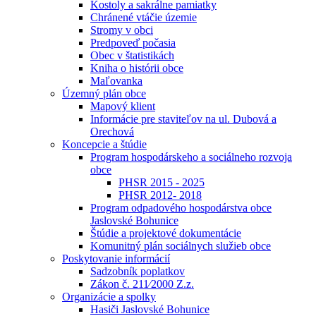
Kostoly a sakrálne pamiatky
Chránené vtáčie územie
Stromy v obci
Predpoveď počasia
Obec v štatistikách
Kniha o histórii obce
Maľovanka
Územný plán obce
Mapový klient
Informácie pre staviteľov na ul. Dubová a
Orechová
Koncepcie a štúdie
Program hospodárskeho a sociálneho rozvoja
obce
PHSR 2015 - 2025
PHSR 2012- 2018
Program odpadového hospodárstva obce
Jaslovské Bohunice
Štúdie a projektové dokumentácie
Komunitný plán sociálnych služieb obce
Poskytovanie informácií
Sadzobník poplatkov
Zákon č. 211⁄2000 Z.z.
Organizácie a spolky
Hasiči Jaslovské Bohunice