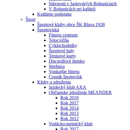
Slávnosti v Jaslovských Bohuniciach
V Bohunicách pri kaštieli
Kultúrne podujatia
Šport
Športové kluby obce ŠK Blava 1928
Športoviská
Fitness centrum
Telocvičňa
Cyklochodníky
Športové haly
Tenisové kurty
Discgolfové ihrisko
Strelnica
Vonkajšie fitness
Cenník športovísk
Kluby a združenia
Jazdecký klub AXA
Občianske združenie MEANDER
Rok 2019
Rok 2017
Rok 2014
Rok 2013
Rok 2012
Vodácko-turistický klub
Rok 2017