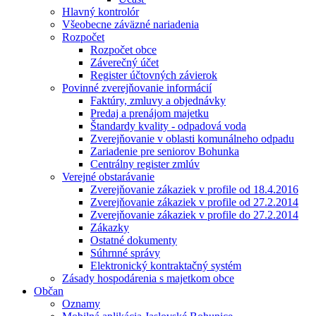
Hlavný kontrolór
Všeobecne záväzné nariadenia
Rozpočet
Rozpočet obce
Záverečný účet
Register účtovných závierok
Povinné zverejňovanie informácií
Faktúry, zmluvy a objednávky
Predaj a prenájom majetku
Štandardy kvality - odpadová voda
Zverejňovanie v oblasti komunálneho odpadu
Zariadenie pre seniorov Bohunka
Centrálny register zmlúv
Verejné obstarávanie
Zverejňovanie zákaziek v profile od 18.4.2016
Zverejňovanie zákaziek v profile od 27.2.2014
Zverejňovanie zákaziek v profile do 27.2.2014
Zákazky
Ostatné dokumenty
Súhrnné správy
Elektronický kontraktačný systém
Zásady hospodárenia s majetkom obce
Občan
Oznamy