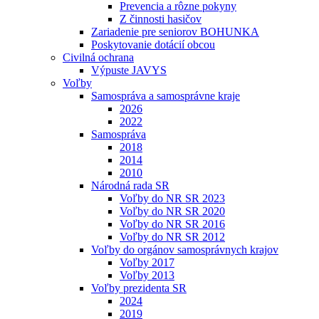
Prevencia a rôzne pokyny
Z činnosti hasičov
Zariadenie pre seniorov BOHUNKA
Poskytovanie dotácií obcou
Civilná ochrana
Výpuste JAVYS
Voľby
Samospráva a samosprávne kraje
2026
2022
Samospráva
2018
2014
2010
Národná rada SR
Voľby do NR SR 2023
Voľby do NR SR 2020
Voľby do NR SR 2016
Voľby do NR SR 2012
Voľby do orgánov samosprávnych krajov
Voľby 2017
Voľby 2013
Voľby prezidenta SR
2024
2019