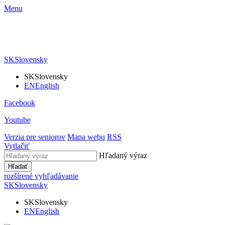
Menu
SK
Slovensky
SK
Slovensky
EN
English
Facebook
Youtube
Verzia pre seniorov
Mapa webu
RSS
Vytlačiť
Hľadaný výraz
Hľadať
rozšírené vyhľadávanie
SK
Slovensky
SK
Slovensky
EN
English