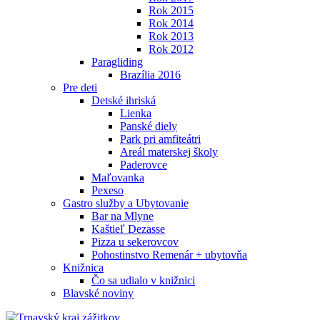
Rok 2015
Rok 2014
Rok 2013
Rok 2012
Paragliding
Brazília 2016
Pre deti
Detské ihriská
Lienka
Panské diely
Park pri amfiteátri
Areál materskej školy
Paderovce
Maľovanka
Pexeso
Gastro služby a Ubytovanie
Bar na Mlyne
Kaštieľ Dezasse
Pizza u sekerovcov
Pohostinstvo Remenár + ubytovňa
Knižnica
Čo sa udialo v knižnici
Blavské noviny