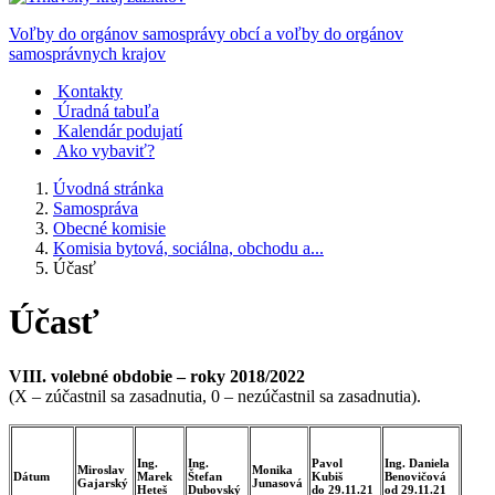
Voľby do orgánov samosprávy obcí a voľby do orgánov
samosprávnych krajov
Kontakty
Úradná tabuľa
Kalendár podujatí
Ako vybaviť?
Úvodná stránka
Samospráva
Obecné komisie
Komisia bytová, sociálna, obchodu a...
Účasť
Účasť
VIII. volebné obdobie – roky 2018/2022
(X – zúčastnil sa zasadnutia, 0 – nezúčastnil sa zasadnutia).
Ing.
Ing.
Pavol
Ing. Daniela
Miroslav
Monika
Dátum
Marek
Štefan
Kubiš
Benovičová
Gajarský
Junasová
Heteš
Dubovský
do 29.11.21
od 29.11.21