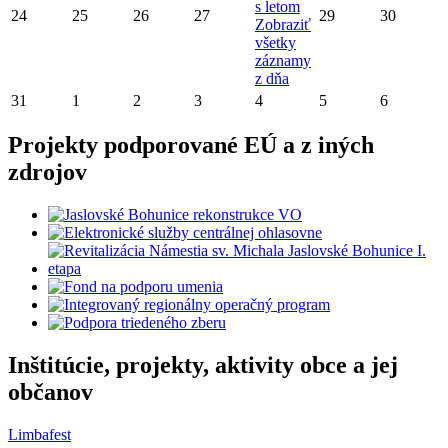
s letom
24
25
26
27
29
30
Zobraziť
všetky
záznamy
z dňa
31
1
2
3
4
5
6
Projekty podporované EÚ a z iných
zdrojov
Inštitúcie, projekty, aktivity obce a jej
občanov
Limbafest