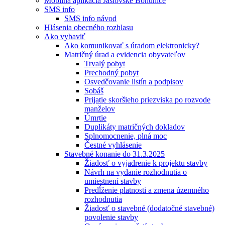
Mobilná aplikácia Jaslovské Bohunice
SMS info
SMS info návod
Hlásenia obecného rozhlasu
Ako vybaviť
Ako komunikovať s úradom elektronicky?
Matričný úrad a evidencia obyvateľov
Trvalý pobyt
Prechodný pobyt
Osvedčovanie listín a podpisov
Sobáš
Prijatie skoršieho priezviska po rozvode
manželov
Úmrtie
Duplikáty matričných dokladov
Splnomocnenie, plná moc
Čestné vyhlásenie
Stavebné konanie do 31.3.2025
Žiadosť o vyjadrenie k projektu stavby
Návrh na vydanie rozhodnutia o
umiestnení stavby
Predĺženie platnosti a zmena územného
rozhodnutia
Žiadosť o stavebné (dodatočné stavebné)
povolenie stavby