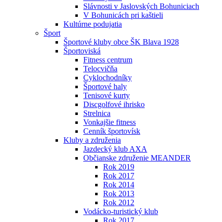
Slávnosti v Jaslovských Bohuniciach
V Bohunicách pri kaštieli
Kultúrne podujatia
Šport
Športové kluby obce ŠK Blava 1928
Športoviská
Fitness centrum
Telocvičňa
Cyklochodníky
Športové haly
Tenisové kurty
Discgolfové ihrisko
Strelnica
Vonkajšie fitness
Cenník športovísk
Kluby a združenia
Jazdecký klub AXA
Občianske združenie MEANDER
Rok 2019
Rok 2017
Rok 2014
Rok 2013
Rok 2012
Vodácko-turistický klub
Rok 2017