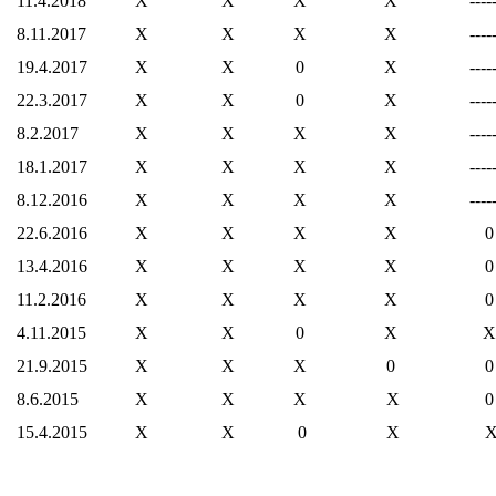
11.4.2018
X
X
X
X
----
8.11.2017
X
X
X
X
----
19.4.2017
X
X
0
X
----
22.3.2017
X
X
0
X
----
8.2.2017
X
X
X
X
----
18.1.2017
X
X
X
X
----
8.12.2016
X
X
X
X
----
22.6.2016
X
X
X
X
0
13.4.2016
X
X
X
X
0
11.2.2016
X
X
X
X
0
4.11.2015
X
X
0
X
X
21.9.2015
X
X
X
0
0
8.6.2015
X
X
X
X
0
15.4.2015
X
X
0
X