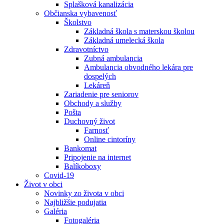
Splašková kanalizácia
Občianska vybavenosť
Školstvo
Základná škola s materskou školou
Základná umelecká škola
Zdravotníctvo
Zubná ambulancia
Ambulancia obvodného lekára pre
dospelých
Lekáreň
Zariadenie pre seniorov
Obchody a služby
Pošta
Duchovný život
Farnosť
Online cintoríny
Bankomat
Pripojenie na internet
Balíkoboxy
Covid-19
Život v obci
Novinky zo života v obci
Najbližšie podujatia
Galéria
Fotogaléria