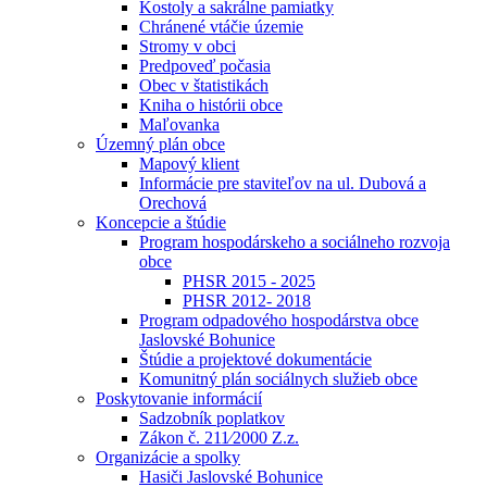
Kostoly a sakrálne pamiatky
Chránené vtáčie územie
Stromy v obci
Predpoveď počasia
Obec v štatistikách
Kniha o histórii obce
Maľovanka
Územný plán obce
Mapový klient
Informácie pre staviteľov na ul. Dubová a
Orechová
Koncepcie a štúdie
Program hospodárskeho a sociálneho rozvoja
obce
PHSR 2015 - 2025
PHSR 2012- 2018
Program odpadového hospodárstva obce
Jaslovské Bohunice
Štúdie a projektové dokumentácie
Komunitný plán sociálnych služieb obce
Poskytovanie informácií
Sadzobník poplatkov
Zákon č. 211⁄2000 Z.z.
Organizácie a spolky
Hasiči Jaslovské Bohunice