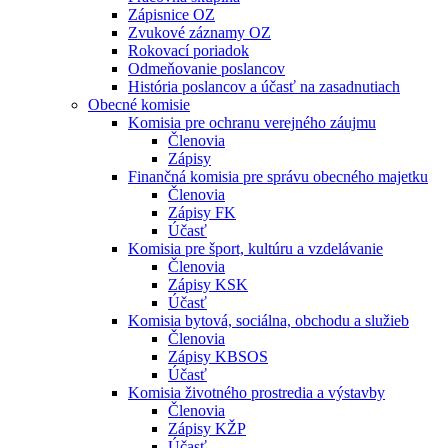
Zápisnice OZ
Zvukové záznamy OZ
Rokovací poriadok
Odmeňovanie poslancov
História poslancov a účasť na zasadnutiach
Obecné komisie
Komisia pre ochranu verejného záujmu
Členovia
Zápisy
Finančná komisia pre správu obecného majetku
Členovia
Zápisy FK
Účasť
Komisia pre šport, kultúru a vzdelávanie
Členovia
Zápisy KSK
Účasť
Komisia bytová, sociálna, obchodu a služieb
Členovia
Zápisy KBSOS
Účasť
Komisia životného prostredia a výstavby
Členovia
Zápisy KŽP
Účasť