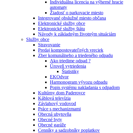
Individuálna licencia na výherné hracie
automaty
Žiadosť o parkovacie miesto
Integrované obslužné miesto občana
Elektronické služby obce
Elektronické služby štátu
Návody k základným životným situáciám
Služby obce
Stravovanie
Predaj kompostovateľných vreciek
Zber komunálneho a triedeného odpadu
Ako triedime odpad ?
Úroveň vytriedenia
Štatistiky
EKOdvor
Harmonogram vývozu odpadu
Popis systému nakladania s odpadom
Kultúrny dom Paderovce
Káblová televízia
Závlahový vodovod
Práce s mechanizmami
Obecná ubytovňa
Obecné byty
Obecné garáže
Cenníky a sadzobníky poplatkov