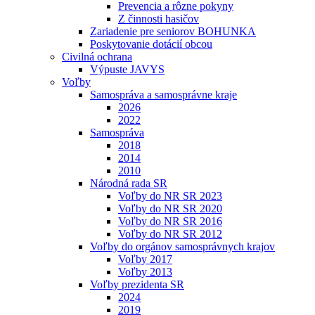
Prevencia a rôzne pokyny
Z činnosti hasičov
Zariadenie pre seniorov BOHUNKA
Poskytovanie dotácií obcou
Civilná ochrana
Výpuste JAVYS
Voľby
Samospráva a samosprávne kraje
2026
2022
Samospráva
2018
2014
2010
Národná rada SR
Voľby do NR SR 2023
Voľby do NR SR 2020
Voľby do NR SR 2016
Voľby do NR SR 2012
Voľby do orgánov samosprávnych krajov
Voľby 2017
Voľby 2013
Voľby prezidenta SR
2024
2019