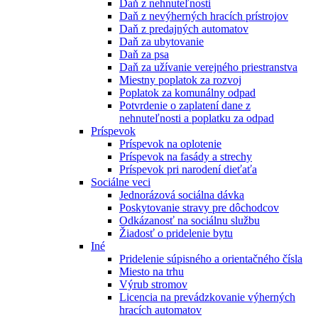
Daň z nehnuteľnosti
Daň z nevýherných hracích prístrojov
Daň z predajných automatov
Daň za ubytovanie
Daň za psa
Daň za užívanie verejného priestranstva
Miestny poplatok za rozvoj
Poplatok za komunálny odpad
Potvrdenie o zaplatení dane z
nehnuteľnosti a poplatku za odpad
Príspevok
Príspevok na oplotenie
Príspevok na fasády a strechy
Príspevok pri narodení dieťaťa
Sociálne veci
Jednorázová sociálna dávka
Poskytovanie stravy pre dôchodcov
Odkázanosť na sociálnu službu
Žiadosť o pridelenie bytu
Iné
Pridelenie súpisného a orientačného čísla
Miesto na trhu
Výrub stromov
Licencia na prevádzkovanie výherných
hracích automatov