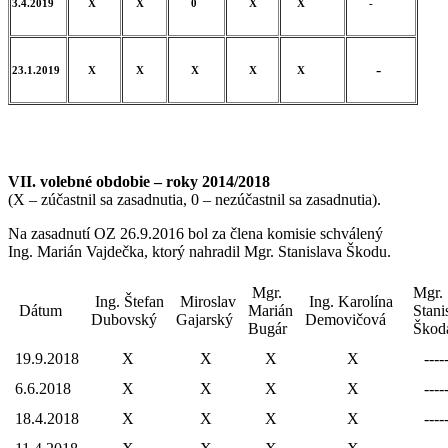
3.4.2019
X
X
0
X
X
-
-
23.1.2019
X
X
X
X
X
VII. volebné obdobie – roky 2014/2018
(X – zúčastnil sa zasadnutia, 0 – nezúčastnil sa zasadnutia).
Na zasadnutí OZ 26.9.2016 bol za člena komisie schválený
Ing. Marián Vajdečka, ktorý nahradil Mgr. Stanislava Škodu.
Mgr.
Mgr.
Ing. Štefan
Miroslav
Ing. Karolína
Dátum
Marián
Stani
Dubovský
Gajarský
Demovičová
Bugár
Škod
19.9.2018
X
X
X
X
----
6.6.2018
X
X
X
X
----
18.4.2018
X
X
X
X
----