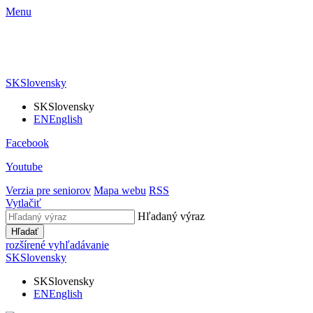
Menu
SK
Slovensky
SK
Slovensky
EN
English
Facebook
Youtube
Verzia pre seniorov
Mapa webu
RSS
Vytlačiť
Hľadaný výraz
Hľadať
rozšírené vyhľadávanie
SK
Slovensky
SK
Slovensky
EN
English