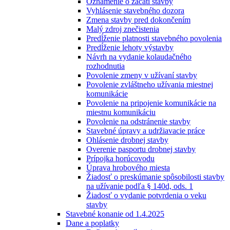
Oznámenie o začatí stavby
Vyhlásenie stavebného dozora
Zmena stavby pred dokončením
Malý zdroj znečistenia
Predĺženie platnosti stavebného povolenia
Predĺženie lehoty výstavby
Návrh na vydanie kolaudačného
rozhodnutia
Povolenie zmeny v užívaní stavby
Povolenie zvláštneho užívania miestnej
komunikácie
Povolenie na pripojenie komunikácie na
miestnu komunikáciu
Povolenie na odstránenie stavby
Stavebné úpravy a udržiavacie práce
Ohlásenie drobnej stavby
Overenie pasportu drobnej stavby
Prípojka horúcovodu
Úprava hrobového miesta
Žiadosť o preskúmanie spôsobilosti stavby
na užívanie podľa § 140d, ods. 1
Žiadosť o vydanie potvrdenia o veku
stavby
Stavebné konanie od 1.4.2025
Dane a poplatky