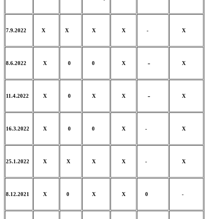
7.9.2022
X
X
X
X
-
X
-
8.6.2022
X
0
0
X
X
-
11.4.2022
X
0
X
X
X
16.3.2022
X
0
0
X
-
X
25.1.2022
X
X
X
X
-
X
8.12.2021
X
0
X
X
0
-