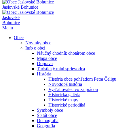
Jaslovské Bohunice
Jaslovské
Bohunice
Menu
Obec
Novinky obce
Info o obci
Náučný chodník chotárom obce
Mapa obce
Doprava
Turistický mini sprievodca
História
História obce pohľadom Petra Čeligu
Novodobá história
Vysťahovalectvo za prácou
Historická galéria
Historické mapy
Historické periodiká
Symboly obce
Štatút obce
Demografia
Geografia