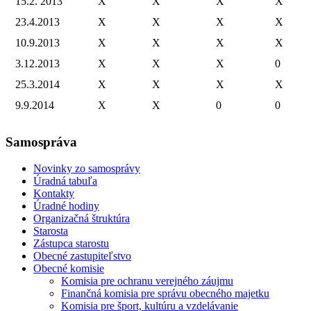
15.2. 2013
X
X
X
X
23.4.2013
X
X
X
X
10.9.2013
X
X
X
X
3.12.2013
X
X
X
0
25.3.2014
X
X
X
X
9.9.2014
X
X
0
0
Samospráva
Novinky zo samosprávy
Úradná tabuľa
Kontakty
Úradné hodiny
Organizačná štruktúra
Starosta
Zástupca starostu
Obecné zastupiteľstvo
Obecné komisie
Komisia pre ochranu verejného záujmu
Finančná komisia pre správu obecného majetku
Komisia pre šport, kultúru a vzdelávanie