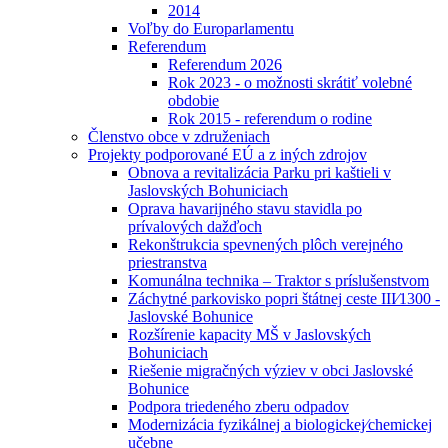
2014
Voľby do Europarlamentu
Referendum
Referendum 2026
Rok 2023 - o možnosti skrátiť volebné
obdobie
Rok 2015 - referendum o rodine
Členstvo obce v združeniach
Projekty podporované EÚ a z iných zdrojov
Obnova a revitalizácia Parku pri kaštieli v
Jaslovských Bohuniciach
Oprava havarijného stavu stavidla po
prívalových dažďoch
Rekonštrukcia spevnených plôch verejného
priestranstva
Komunálna technika – Traktor s príslušenstvom
Záchytné parkovisko popri štátnej ceste III⁄1300 -
Jaslovské Bohunice
Rozšírenie kapacity MŠ v Jaslovských
Bohuniciach
Riešenie migračných výziev v obci Jaslovské
Bohunice
Podpora triedeného zberu odpadov
Modernizácia fyzikálnej a biologickej⁄chemickej
učebne