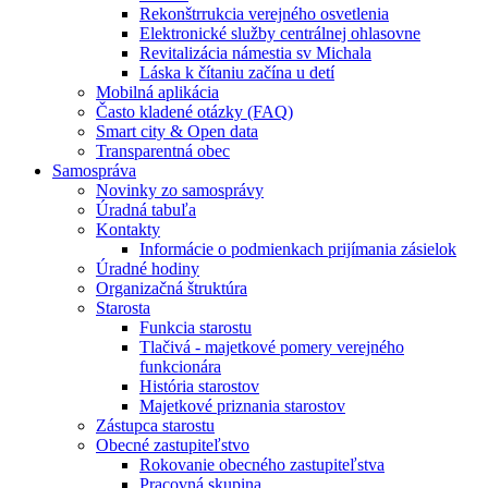
Rekonštrrukcia verejného osvetlenia
Elektronické služby centrálnej ohlasovne
Revitalizácia námestia sv Michala
Láska k čítaniu začína u detí
Mobilná aplikácia
Často kladené otázky (FAQ)
Smart city & Open data
Transparentná obec
Samospráva
Novinky zo samosprávy
Úradná tabuľa
Kontakty
Informácie o podmienkach prijímania zásielok
Úradné hodiny
Organizačná štruktúra
Starosta
Funkcia starostu
Tlačivá - majetkové pomery verejného
funkcionára
História starostov
Majetkové priznania starostov
Zástupca starostu
Obecné zastupiteľstvo
Rokovanie obecného zastupiteľstva
Pracovná skupina