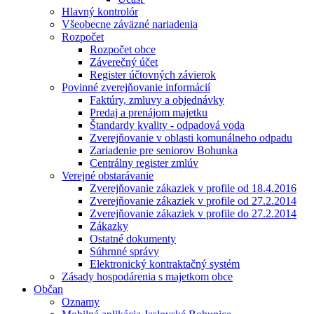
Hlavný kontrolór
Všeobecne záväzné nariadenia
Rozpočet
Rozpočet obce
Záverečný účet
Register účtovných závierok
Povinné zverejňovanie informácií
Faktúry, zmluvy a objednávky
Predaj a prenájom majetku
Štandardy kvality - odpadová voda
Zverejňovanie v oblasti komunálneho odpadu
Zariadenie pre seniorov Bohunka
Centrálny register zmlúv
Verejné obstarávanie
Zverejňovanie zákaziek v profile od 18.4.2016
Zverejňovanie zákaziek v profile od 27.2.2014
Zverejňovanie zákaziek v profile do 27.2.2014
Zákazky
Ostatné dokumenty
Súhrnné správy
Elektronický kontraktačný systém
Zásady hospodárenia s majetkom obce
Občan
Oznamy