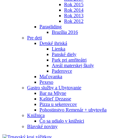
Rok 2015
Rok 2014
Rok 2013
Rok 2012
Paragliding
Brazília 2016
Pre deti
Detské ihriská
Lienka
Panské diely
Park pri amfiteátri
Areál materskej školy
Paderovce
Maľovanka
Pexeso
Gastro služby a Ubytovanie
Bar na Mlyne
Kaštieľ Dezasse
Pizza u sekerovcov
Pohostinstvo Remenár + ubytovňa
Knižnica
Čo sa udialo v knižnici
Blavské noviny