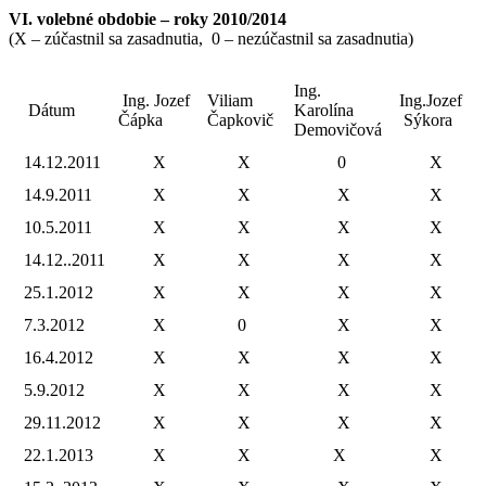
VI. volebné obdobie – roky 2010/2014
(X – zúčastnil sa zasadnutia, 0 – nezúčastnil sa zasadnutia)
Ing.
Ing. Jozef
Viliam
Ing.Jozef
Dátum
Karolína
Čápka
Čapkovič
Sýkora
Demovičová
14.12.2011
X
X
0
X
14.9.2011
X
X
X
X
10.5.2011
X
X
X
X
14.12..2011
X
X
X
X
25.1.2012
X
X
X
X
7.3.2012
X
0
X
X
16.4.2012
X
X
X
X
5.9.2012
X
X
X
X
29.11.2012
X
X
X
X
22.1.2013
X
X
X
X