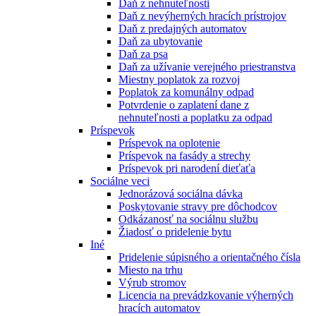
Daň z nehnuteľnosti
Daň z nevýherných hracích prístrojov
Daň z predajných automatov
Daň za ubytovanie
Daň za psa
Daň za užívanie verejného priestranstva
Miestny poplatok za rozvoj
Poplatok za komunálny odpad
Potvrdenie o zaplatení dane z
nehnuteľnosti a poplatku za odpad
Príspevok
Príspevok na oplotenie
Príspevok na fasády a strechy
Príspevok pri narodení dieťaťa
Sociálne veci
Jednorázová sociálna dávka
Poskytovanie stravy pre dôchodcov
Odkázanosť na sociálnu službu
Žiadosť o pridelenie bytu
Iné
Pridelenie súpisného a orientačného čísla
Miesto na trhu
Výrub stromov
Licencia na prevádzkovanie výherných
hracích automatov