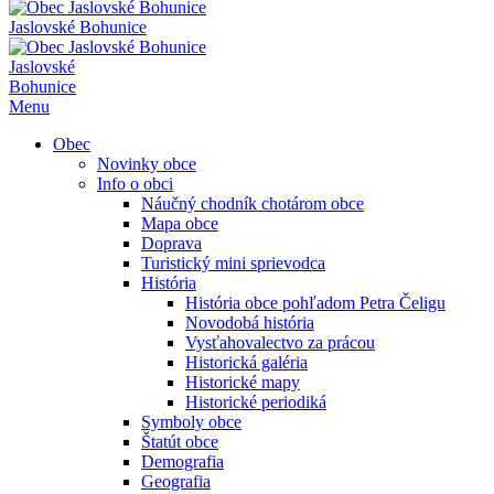
Jaslovské Bohunice
Jaslovské
Bohunice
Menu
Obec
Novinky obce
Info o obci
Náučný chodník chotárom obce
Mapa obce
Doprava
Turistický mini sprievodca
História
História obce pohľadom Petra Čeligu
Novodobá história
Vysťahovalectvo za prácou
Historická galéria
Historické mapy
Historické periodiká
Symboly obce
Štatút obce
Demografia
Geografia