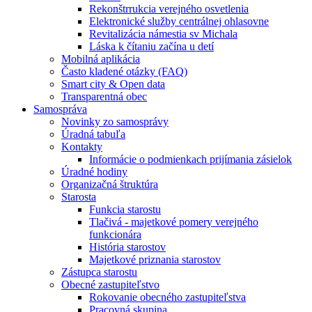
Rekonštrrukcia verejného osvetlenia
Elektronické služby centrálnej ohlasovne
Revitalizácia námestia sv Michala
Láska k čítaniu začína u detí
Mobilná aplikácia
Často kladené otázky (FAQ)
Smart city & Open data
Transparentná obec
Samospráva
Novinky zo samosprávy
Úradná tabuľa
Kontakty
Informácie o podmienkach prijímania zásielok
Úradné hodiny
Organizačná štruktúra
Starosta
Funkcia starostu
Tlačivá - majetkové pomery verejného
funkcionára
História starostov
Majetkové priznania starostov
Zástupca starostu
Obecné zastupiteľstvo
Rokovanie obecného zastupiteľstva
Pracovná skupina