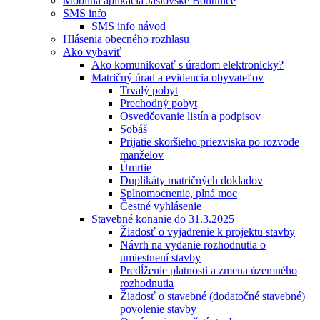
Mobilná aplikácia Jaslovské Bohunice
SMS info
SMS info návod
Hlásenia obecného rozhlasu
Ako vybaviť
Ako komunikovať s úradom elektronicky?
Matričný úrad a evidencia obyvateľov
Trvalý pobyt
Prechodný pobyt
Osvedčovanie listín a podpisov
Sobáš
Prijatie skoršieho priezviska po rozvode
manželov
Úmrtie
Duplikáty matričných dokladov
Splnomocnenie, plná moc
Čestné vyhlásenie
Stavebné konanie do 31.3.2025
Žiadosť o vyjadrenie k projektu stavby
Návrh na vydanie rozhodnutia o
umiestnení stavby
Predĺženie platnosti a zmena územného
rozhodnutia
Žiadosť o stavebné (dodatočné stavebné)
povolenie stavby