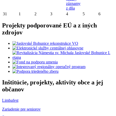
záznamy
z dňa
31
1
2
3
4
5
6
Projekty podporované EÚ a z iných
zdrojov
Inštitúcie, projekty, aktivity obce a jej
občanov
Limbafest
Zariadenie pre seniorov