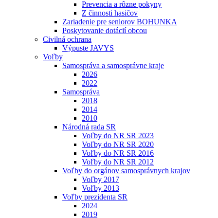
Prevencia a rôzne pokyny
Z činnosti hasičov
Zariadenie pre seniorov BOHUNKA
Poskytovanie dotácií obcou
Civilná ochrana
Výpuste JAVYS
Voľby
Samospráva a samosprávne kraje
2026
2022
Samospráva
2018
2014
2010
Národná rada SR
Voľby do NR SR 2023
Voľby do NR SR 2020
Voľby do NR SR 2016
Voľby do NR SR 2012
Voľby do orgánov samosprávnych krajov
Voľby 2017
Voľby 2013
Voľby prezidenta SR
2024
2019