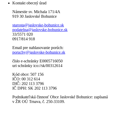
Kontakt obecný úrad
Námestie sv. Michala 171/4A
919 30 Jaslovské Bohunice
starosta@jaslovske-bohunice.sk
podatelna@jaslovske-bohunice.sk
33/5571 020
0917/814 918
Email pre nahlasovanie porúch:
poruchy@jaslovske-bohunice.sk
číslo e-schránky E0005716050
uri schránky ico://sk/00312614
Kód obce: 507 156
IČO: 00 312 614
DIČ: 202 113 3796
IČ DPH: SK 202 113 3796
Podnikateľská činnosť Obce Jaslovské Bohunice: zapísaná
v ŽR OÚ Trnava, č. 250-33109.