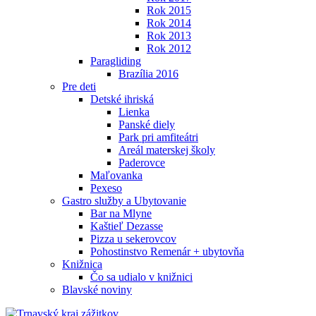
Rok 2015
Rok 2014
Rok 2013
Rok 2012
Paragliding
Brazília 2016
Pre deti
Detské ihriská
Lienka
Panské diely
Park pri amfiteátri
Areál materskej školy
Paderovce
Maľovanka
Pexeso
Gastro služby a Ubytovanie
Bar na Mlyne
Kaštieľ Dezasse
Pizza u sekerovcov
Pohostinstvo Remenár + ubytovňa
Knižnica
Čo sa udialo v knižnici
Blavské noviny