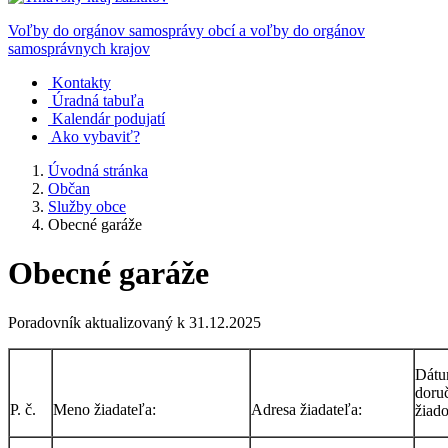
Voľby do orgánov samosprávy obcí a voľby do orgánov
samosprávnych krajov
Kontakty
Úradná tabuľa
Kalendár podujatí
Ako vybaviť?
Úvodná stránka
Občan
Služby obce
Obecné garáže
Obecné garáže
Poradovník aktualizovaný k 31.12.2025
Dát
doru
P. č.
Meno žiadateľa:
Adresa žiadateľa:
žiado