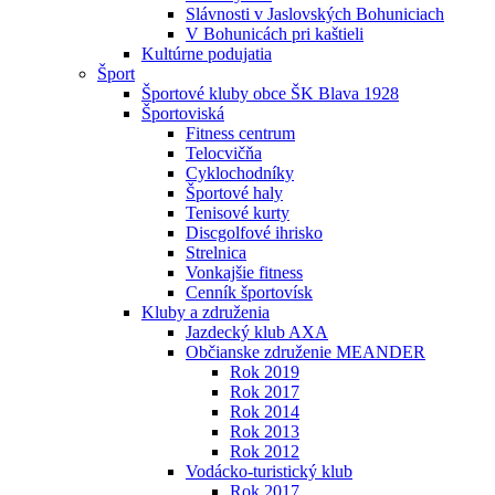
Slávnosti v Jaslovských Bohuniciach
V Bohunicách pri kaštieli
Kultúrne podujatia
Šport
Športové kluby obce ŠK Blava 1928
Športoviská
Fitness centrum
Telocvičňa
Cyklochodníky
Športové haly
Tenisové kurty
Discgolfové ihrisko
Strelnica
Vonkajšie fitness
Cenník športovísk
Kluby a združenia
Jazdecký klub AXA
Občianske združenie MEANDER
Rok 2019
Rok 2017
Rok 2014
Rok 2013
Rok 2012
Vodácko-turistický klub
Rok 2017