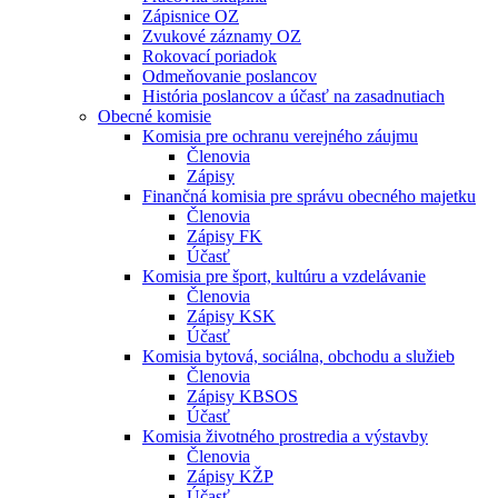
Zápisnice OZ
Zvukové záznamy OZ
Rokovací poriadok
Odmeňovanie poslancov
História poslancov a účasť na zasadnutiach
Obecné komisie
Komisia pre ochranu verejného záujmu
Členovia
Zápisy
Finančná komisia pre správu obecného majetku
Členovia
Zápisy FK
Účasť
Komisia pre šport, kultúru a vzdelávanie
Členovia
Zápisy KSK
Účasť
Komisia bytová, sociálna, obchodu a služieb
Členovia
Zápisy KBSOS
Účasť
Komisia životného prostredia a výstavby
Členovia
Zápisy KŽP
Účasť