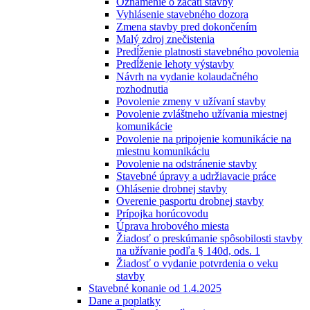
Oznámenie o začatí stavby
Vyhlásenie stavebného dozora
Zmena stavby pred dokončením
Malý zdroj znečistenia
Predĺženie platnosti stavebného povolenia
Predĺženie lehoty výstavby
Návrh na vydanie kolaudačného
rozhodnutia
Povolenie zmeny v užívaní stavby
Povolenie zvláštneho užívania miestnej
komunikácie
Povolenie na pripojenie komunikácie na
miestnu komunikáciu
Povolenie na odstránenie stavby
Stavebné úpravy a udržiavacie práce
Ohlásenie drobnej stavby
Overenie pasportu drobnej stavby
Prípojka horúcovodu
Úprava hrobového miesta
Žiadosť o preskúmanie spôsobilosti stavby
na užívanie podľa § 140d, ods. 1
Žiadosť o vydanie potvrdenia o veku
stavby
Stavebné konanie od 1.4.2025
Dane a poplatky