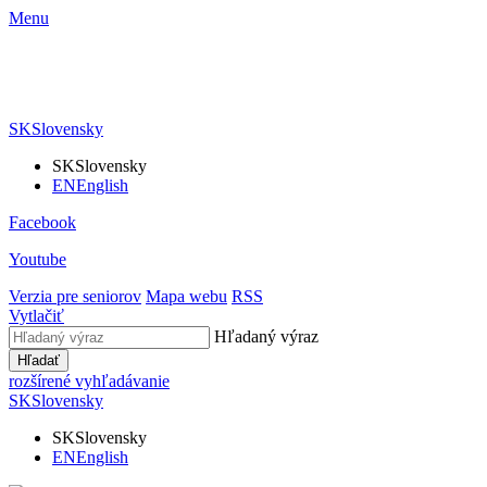
Menu
SK
Slovensky
SK
Slovensky
EN
English
Facebook
Youtube
Verzia pre seniorov
Mapa webu
RSS
Vytlačiť
Hľadaný výraz
Hľadať
rozšírené vyhľadávanie
SK
Slovensky
SK
Slovensky
EN
English