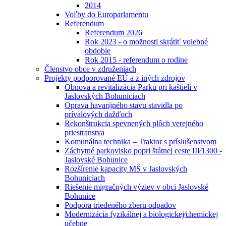
2014
Voľby do Europarlamentu
Referendum
Referendum 2026
Rok 2023 - o možnosti skrátiť volebné
obdobie
Rok 2015 - referendum o rodine
Členstvo obce v združeniach
Projekty podporované EÚ a z iných zdrojov
Obnova a revitalizácia Parku pri kaštieli v
Jaslovských Bohuniciach
Oprava havarijného stavu stavidla po
prívalových dažďoch
Rekonštrukcia spevnených plôch verejného
priestranstva
Komunálna technika – Traktor s príslušenstvom
Záchytné parkovisko popri štátnej ceste III⁄1300 -
Jaslovské Bohunice
Rozšírenie kapacity MŠ v Jaslovských
Bohuniciach
Riešenie migračných výziev v obci Jaslovské
Bohunice
Podpora triedeného zberu odpadov
Modernizácia fyzikálnej a biologickej⁄chemickej
učebne