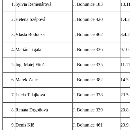
1.
Sylvia Remenárová
J. Bohunice 183
13.1
2.
Helena Szépová
J. Bohunice 420
1.4.
3.
Vlasta Bodocká
J. Bohunice 462
3.4.
4.
Marián Trgala
J. Bohunice 336
9.10
5.
Ing. Matej Fitoš
J. Bohunice 335
11.1
6.
Marek Zajíc
J. Bohunice 382
14.5
7.
Lucia Talajková
J. Bohunice 338
23.5
8.
Renáta Drgoňová
J. Bohunice 339
20.8
9.
Denis Klč
J. Bohunice 461
29.9