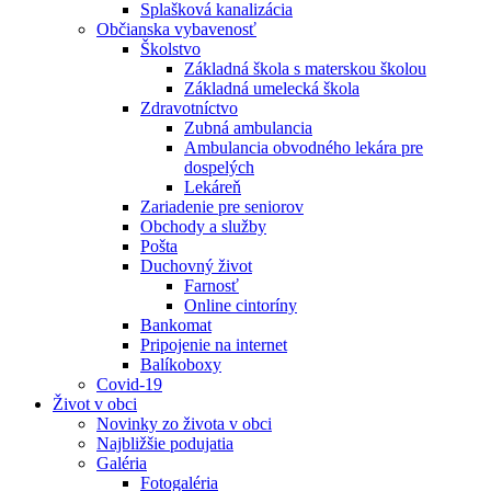
Splašková kanalizácia
Občianska vybavenosť
Školstvo
Základná škola s materskou školou
Základná umelecká škola
Zdravotníctvo
Zubná ambulancia
Ambulancia obvodného lekára pre
dospelých
Lekáreň
Zariadenie pre seniorov
Obchody a služby
Pošta
Duchovný život
Farnosť
Online cintoríny
Bankomat
Pripojenie na internet
Balíkoboxy
Covid-19
Život v obci
Novinky zo života v obci
Najbližšie podujatia
Galéria
Fotogaléria