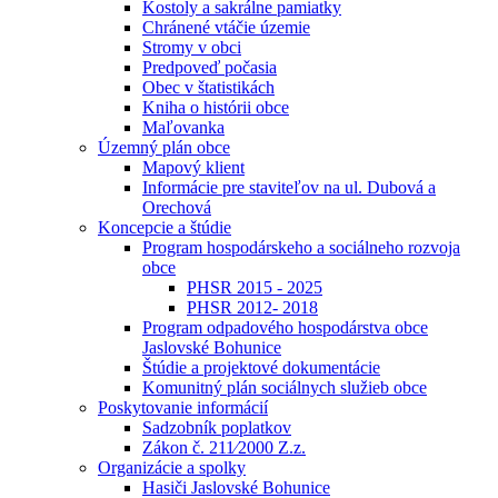
Kostoly a sakrálne pamiatky
Chránené vtáčie územie
Stromy v obci
Predpoveď počasia
Obec v štatistikách
Kniha o histórii obce
Maľovanka
Územný plán obce
Mapový klient
Informácie pre staviteľov na ul. Dubová a
Orechová
Koncepcie a štúdie
Program hospodárskeho a sociálneho rozvoja
obce
PHSR 2015 - 2025
PHSR 2012- 2018
Program odpadového hospodárstva obce
Jaslovské Bohunice
Štúdie a projektové dokumentácie
Komunitný plán sociálnych služieb obce
Poskytovanie informácií
Sadzobník poplatkov
Zákon č. 211⁄2000 Z.z.
Organizácie a spolky
Hasiči Jaslovské Bohunice