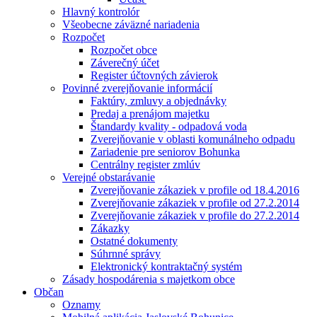
Hlavný kontrolór
Všeobecne záväzné nariadenia
Rozpočet
Rozpočet obce
Záverečný účet
Register účtovných závierok
Povinné zverejňovanie informácií
Faktúry, zmluvy a objednávky
Predaj a prenájom majetku
Štandardy kvality - odpadová voda
Zverejňovanie v oblasti komunálneho odpadu
Zariadenie pre seniorov Bohunka
Centrálny register zmlúv
Verejné obstarávanie
Zverejňovanie zákaziek v profile od 18.4.2016
Zverejňovanie zákaziek v profile od 27.2.2014
Zverejňovanie zákaziek v profile do 27.2.2014
Zákazky
Ostatné dokumenty
Súhrnné správy
Elektronický kontraktačný systém
Zásady hospodárenia s majetkom obce
Občan
Oznamy