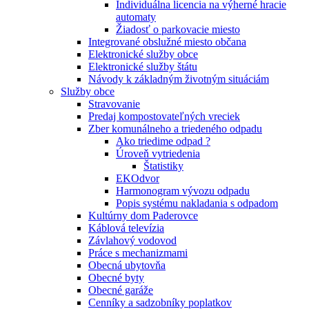
Individuálna licencia na výherné hracie
automaty
Žiadosť o parkovacie miesto
Integrované obslužné miesto občana
Elektronické služby obce
Elektronické služby štátu
Návody k základným životným situáciám
Služby obce
Stravovanie
Predaj kompostovateľných vreciek
Zber komunálneho a triedeného odpadu
Ako triedime odpad ?
Úroveň vytriedenia
Štatistiky
EKOdvor
Harmonogram vývozu odpadu
Popis systému nakladania s odpadom
Kultúrny dom Paderovce
Káblová televízia
Závlahový vodovod
Práce s mechanizmami
Obecná ubytovňa
Obecné byty
Obecné garáže
Cenníky a sadzobníky poplatkov