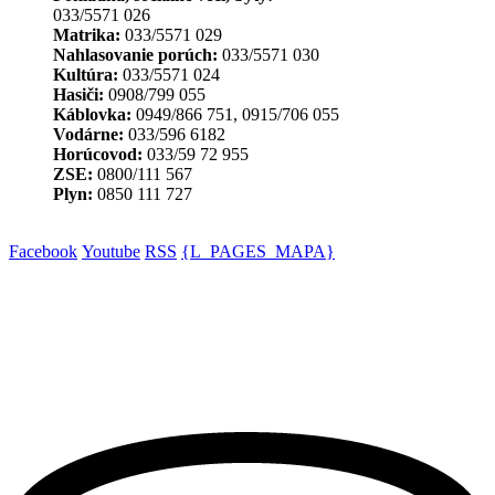
033/5571 026
Matrika:
033/5571 029
Nahlasovanie porúch:
033/5571 030
Kultúra:
033/5571 024
Hasiči:
0908/799 055
Káblovka:
0949/866 751, 0915/706 055
Vodárne:
033/596 6182
Horúcovod:
033/59 72 955
ZSE:
0800/111 567
Plyn:
0850 111 727
Facebook
Youtube
RSS
{L_PAGES_MAPA}