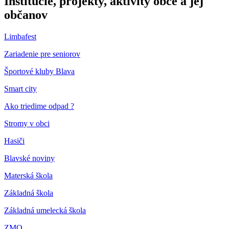
Inštitúcie, projekty, aktivity obce a jej
občanov
Limbafest
Zariadenie pre seniorov
Športové kluby Blava
Smart city
Ako triedime odpad ?
Stromy v obci
Hasiči
Blavské noviny
Materská škola
Základná škola
Základná umelecká škola
ZMO