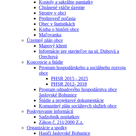
Kostoly a sakrálne pamiatky
Chránené vtáčie územie
Stromy v obci
Predpoveď počasia
Obec v štatistikách
Kniha o histórii obce
Maľovanka
Územný plán obce
Mapový klient
Informácie pre staviteľov na ul. Dubová a
Orechová
Koncepcie a štúdie
Program hospodárskeho a sociálneho rozvoja
obce
PHSR 2015 - 2025
PHSR 2012- 2018
Program odpadového hospodárstva obce
Jaslovské Bohunice
Štúdie a projektové dokumentácie
Komunitný plán sociálnych služieb obce
Poskytovanie informácií
Sadzobník poplatkov
Zákon č. 211⁄2000 Z.z.
Organizácie a spolky
Hasiči Jaslovské Bohunice