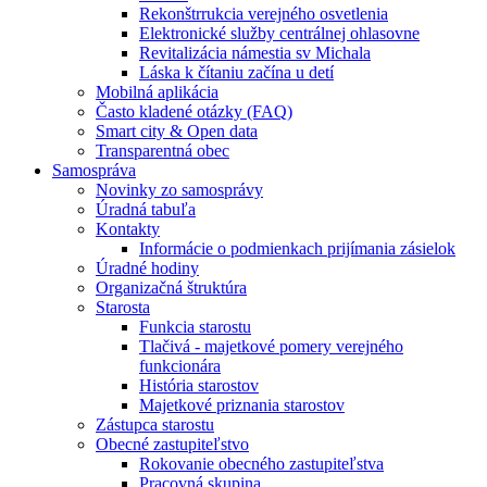
Rekonštrrukcia verejného osvetlenia
Elektronické služby centrálnej ohlasovne
Revitalizácia námestia sv Michala
Láska k čítaniu začína u detí
Mobilná aplikácia
Často kladené otázky (FAQ)
Smart city & Open data
Transparentná obec
Samospráva
Novinky zo samosprávy
Úradná tabuľa
Kontakty
Informácie o podmienkach prijímania zásielok
Úradné hodiny
Organizačná štruktúra
Starosta
Funkcia starostu
Tlačivá - majetkové pomery verejného
funkcionára
História starostov
Majetkové priznania starostov
Zástupca starostu
Obecné zastupiteľstvo
Rokovanie obecného zastupiteľstva
Pracovná skupina