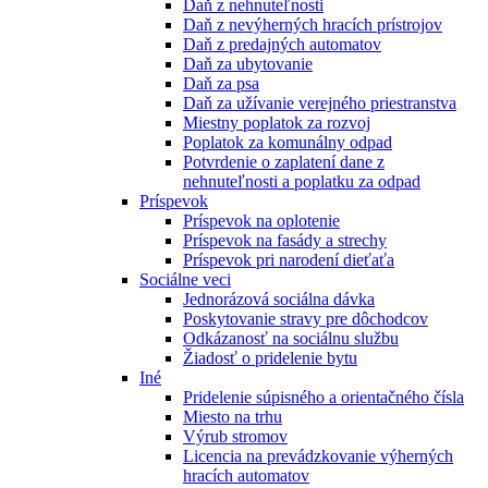
Daň z nehnuteľnosti
Daň z nevýherných hracích prístrojov
Daň z predajných automatov
Daň za ubytovanie
Daň za psa
Daň za užívanie verejného priestranstva
Miestny poplatok za rozvoj
Poplatok za komunálny odpad
Potvrdenie o zaplatení dane z
nehnuteľnosti a poplatku za odpad
Príspevok
Príspevok na oplotenie
Príspevok na fasády a strechy
Príspevok pri narodení dieťaťa
Sociálne veci
Jednorázová sociálna dávka
Poskytovanie stravy pre dôchodcov
Odkázanosť na sociálnu službu
Žiadosť o pridelenie bytu
Iné
Pridelenie súpisného a orientačného čísla
Miesto na trhu
Výrub stromov
Licencia na prevádzkovanie výherných
hracích automatov