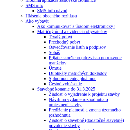
Mobilná aplikácia Jaslovské Bohunice
SMS info
SMS info návod
Hlásenia obecného rozhlasu
Ako vybaviť
Ako komunikovať s úradom elektronicky?
Matričný úrad a evidencia obyvateľov
Trvalý pobyt
Prechodný pobyt
Osvedčovanie listín a podpisov
Sobáš
Prijatie skoršieho priezviska po rozvode
manželov
Úmrtie
Duplikáty matričných dokladov
Splnomocnenie, plná moc
Čestné vyhlásenie
Stavebné konanie do 31.3.2025
Žiadosť o vyjadrenie k projektu stavby
Návrh na vydanie rozhodnutia o
umiestnení stavby
Predĺženie platnosti a zmena územného
rozhodnutia
Žiadosť o stavebné (dodatočné stavebné)
povolenie stavby