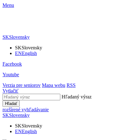
Menu
SK
Slovensky
SK
Slovensky
EN
English
Facebook
Youtube
Verzia pre seniorov
Mapa webu
RSS
Vytlačiť
Hľadaný výraz
Hľadať
rozšírené vyhľadávanie
SK
Slovensky
SK
Slovensky
EN
English