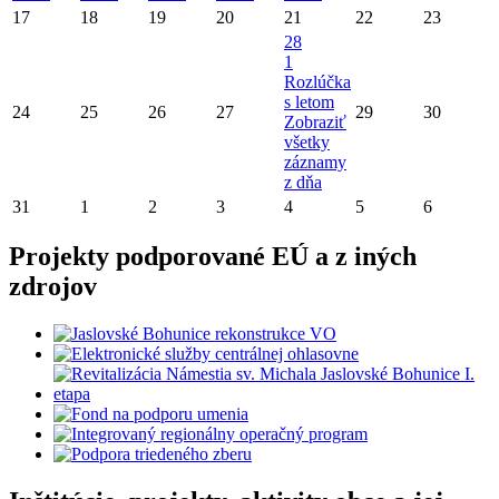
17
18
19
20
21
22
23
28
1
Rozlúčka
s letom
24
25
26
27
29
30
Zobraziť
všetky
záznamy
z dňa
31
1
2
3
4
5
6
Projekty podporované EÚ a z iných
zdrojov