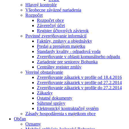
Hlavný kontrolór
Všeobecne záväzné nariadenia
Rozpočet
Rozpočet obce
Záverečný účet
Register účtovných závierok
Povinné zverejňovanie informácií
Faktúry, zmluvy a objednávky
Predaj a prenájom majetku
Štandardy kvality - odpadová voda
Zverejňovanie v oblasti komunálneho odpadu
Zariadenie pre seniorov Bohunka
Centrálny register zmlúv
Verejné obstarávanie
Zverejňovanie zákaziek v profile od 18.4.2016
Zverejňovanie zákaziek v profile od 27.2.2014
Zverejňovanie zákaziek v profile do 27.2.2014
Zákazky
Ostatné dokumenty
Súhrnné správy
Elektronický kontraktačný systém
Zásady hospodárenia s majetkom obce
Občan
Oznamy