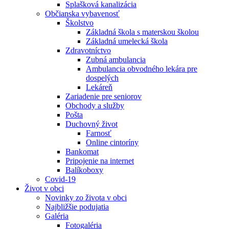
Splašková kanalizácia
Občianska vybavenosť
Školstvo
Základná škola s materskou školou
Základná umelecká škola
Zdravotníctvo
Zubná ambulancia
Ambulancia obvodného lekára pre
dospelých
Lekáreň
Zariadenie pre seniorov
Obchody a služby
Pošta
Duchovný život
Farnosť
Online cintoríny
Bankomat
Pripojenie na internet
Balíkoboxy
Covid-19
Život v obci
Novinky zo života v obci
Najbližšie podujatia
Galéria
Fotogaléria