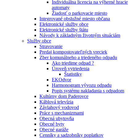
Individuálna licencia na výherné hracie
automaty
Žiadosť o parkovacie miesto
Integrované obslužné miesto občana
Elektronické služby obce
Elektronické služby štátu
Návody k základným životným situáciám
Služby obce
Stravovanie
Predaj kompostovateľných vreciek
Zber komunálneho a triedeného odpadu
Ako triedime odpad ?
Úroveň vytriedenia
Štatistiky
EKOdvor
Harmonogram vývozu odpadu
Popis systému nakladania s odpadom
Kultúrny dom Paderovce
Káblová televízia
Závlahový vodovod
Práce s mechanizmami
Obecná ubytovňa
Obecné byty
Obecné garáže
Cenníky a sadzobníky poplatkov