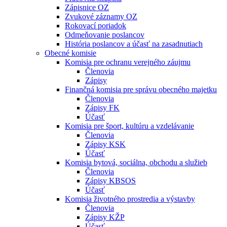
Zápisnice OZ
Zvukové záznamy OZ
Rokovací poriadok
Odmeňovanie poslancov
História poslancov a účasť na zasadnutiach
Obecné komisie
Komisia pre ochranu verejného záujmu
Členovia
Zápisy
Finančná komisia pre správu obecného majetku
Členovia
Zápisy FK
Účasť
Komisia pre šport, kultúru a vzdelávanie
Členovia
Zápisy KSK
Účasť
Komisia bytová, sociálna, obchodu a služieb
Členovia
Zápisy KBSOS
Účasť
Komisia životného prostredia a výstavby
Členovia
Zápisy KŽP
Účasť