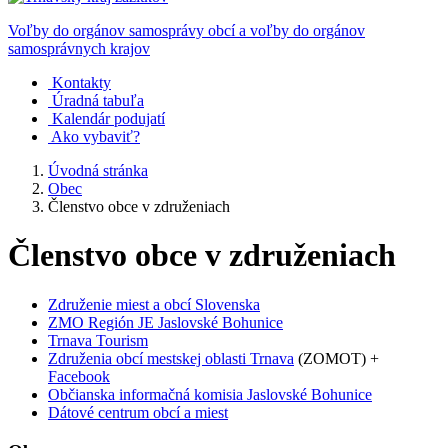
Voľby do orgánov samosprávy obcí a voľby do orgánov
samosprávnych krajov
Kontakty
Úradná tabuľa
Kalendár podujatí
Ako vybaviť?
Úvodná stránka
Obec
Členstvo obce v združeniach
Členstvo obce v združeniach
Združenie miest a obcí Slovenska
ZMO Región JE Jaslovské Bohunice
Trnava Tourism
Združenia obcí mestskej oblasti Trnava
(ZOMOT) +
Facebook
Občianska informačná komisia Jaslovské Bohunice
Dátové centrum obcí a miest