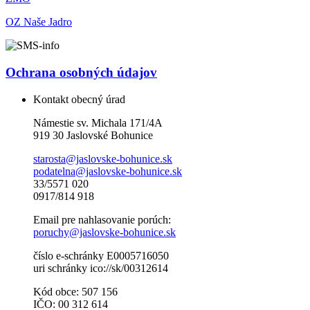
OZ Naše Jadro
Ochrana osobných údajov
Kontakt obecný úrad
Námestie sv. Michala 171/4A
919 30 Jaslovské Bohunice
starosta@jaslovske-bohunice.sk
podatelna@jaslovske-bohunice.sk
33/5571 020
0917/814 918
Email pre nahlasovanie porúch:
poruchy@jaslovske-bohunice.sk
číslo e-schránky E0005716050
uri schránky ico://sk/00312614
Kód obce: 507 156
IČO: 00 312 614