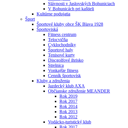
Slávnosti v Jaslovských Bohuniciach
V Bohunicách pri kaštieli
Kultúrne podujatia
Šport
Športové kluby obce ŠK Blava 1928
Športoviská
Fitness centrum
Telocvičňa
Cyklochodníky
Športové haly
Tenisové kurty
Discgolfové ihrisko
Strelnica
Vonkajšie fitness
Cenník športovísk
Kluby a združenia
Jazdecký klub AXA
Občianske združenie MEANDER
Rok 2019
Rok 2017
Rok 2014
Rok 2013
Rok 2012
Vodácko-turistický klub
Rok 2017