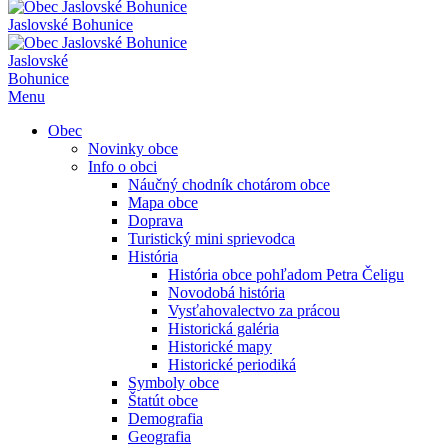
Jaslovské Bohunice
Jaslovské
Bohunice
Menu
Obec
Novinky obce
Info o obci
Náučný chodník chotárom obce
Mapa obce
Doprava
Turistický mini sprievodca
História
História obce pohľadom Petra Čeligu
Novodobá história
Vysťahovalectvo za prácou
Historická galéria
Historické mapy
Historické periodiká
Symboly obce
Štatút obce
Demografia
Geografia