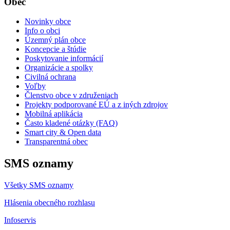
Obec
Novinky obce
Info o obci
Územný plán obce
Koncepcie a štúdie
Poskytovanie informácií
Organizácie a spolky
Civilná ochrana
Voľby
Členstvo obce v združeniach
Projekty podporované EÚ a z iných zdrojov
Mobilná aplikácia
Často kladené otázky (FAQ)
Smart city & Open data
Transparentná obec
SMS oznamy
Všetky SMS oznamy
Hlásenia obecného rozhlasu
Infoservis