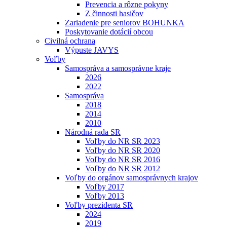
Prevencia a rôzne pokyny
Z činnosti hasičov
Zariadenie pre seniorov BOHUNKA
Poskytovanie dotácií obcou
Civilná ochrana
Výpuste JAVYS
Voľby
Samospráva a samosprávne kraje
2026
2022
Samospráva
2018
2014
2010
Národná rada SR
Voľby do NR SR 2023
Voľby do NR SR 2020
Voľby do NR SR 2016
Voľby do NR SR 2012
Voľby do orgánov samosprávnych krajov
Voľby 2017
Voľby 2013
Voľby prezidenta SR
2024
2019