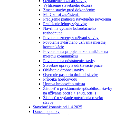
Oznámenie o začatí stavby
Vyhlásenie stavebného dozora
Zmena stavby pred dokončením
Malý zdroj znečistenia
Predĺženie platnosti stavebného povolenia
Predĺženie lehoty výstavby
Návrh na vydanie kolaudačného
rozhodnutia
Povolenie zmeny v užívaní stavby
Povolenie zvláštneho užívania miestnej
komunikácie
Povolenie na pripojenie komunikácie na
miestnu komunikáciu
Povolenie na odstránenie stavby
Stavebné úpravy a udržiavacie práce
Ohlásenie drobnej stavby
Overenie pasportu drobnej stavby
Prípojka horúcovodu
Úprava hrobového miesta
Žiadosť o preskúmanie spôsobilosti stavby
na užívanie podľa § 140d, ods. 1
Žiadosť o vydanie potvrdenia o veku
stavby
Stavebné konanie od 1.4.2025
Dane a poplatky