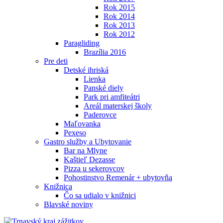
Rok 2015
Rok 2014
Rok 2013
Rok 2012
Paragliding
Brazília 2016
Pre deti
Detské ihriská
Lienka
Panské diely
Park pri amfiteátri
Areál materskej školy
Paderovce
Maľovanka
Pexeso
Gastro služby a Ubytovanie
Bar na Mlyne
Kaštieľ Dezasse
Pizza u sekerovcov
Pohostinstvo Remenár + ubytovňa
Knižnica
Čo sa udialo v knižnici
Blavské noviny