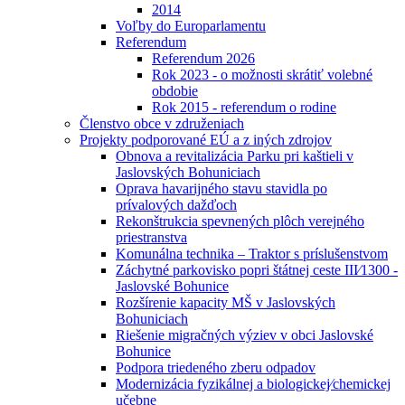
2014
Voľby do Europarlamentu
Referendum
Referendum 2026
Rok 2023 - o možnosti skrátiť volebné
obdobie
Rok 2015 - referendum o rodine
Členstvo obce v združeniach
Projekty podporované EÚ a z iných zdrojov
Obnova a revitalizácia Parku pri kaštieli v
Jaslovských Bohuniciach
Oprava havarijného stavu stavidla po
prívalových dažďoch
Rekonštrukcia spevnených plôch verejného
priestranstva
Komunálna technika – Traktor s príslušenstvom
Záchytné parkovisko popri štátnej ceste III⁄1300 -
Jaslovské Bohunice
Rozšírenie kapacity MŠ v Jaslovských
Bohuniciach
Riešenie migračných výziev v obci Jaslovské
Bohunice
Podpora triedeného zberu odpadov
Modernizácia fyzikálnej a biologickej⁄chemickej
učebne