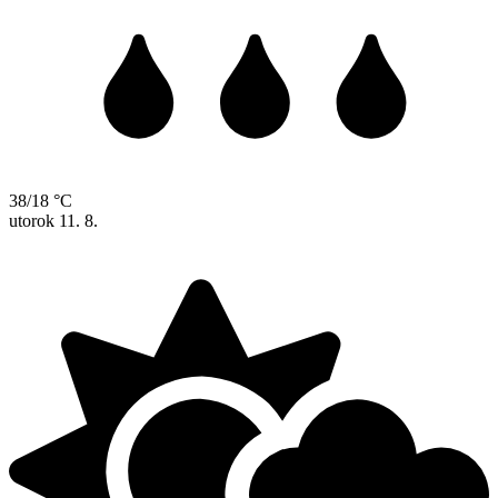
38/18 °C
utorok
11. 8.