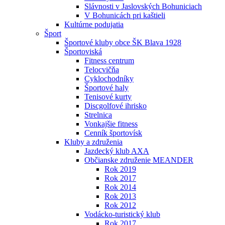
Slávnosti v Jaslovských Bohuniciach
V Bohunicách pri kaštieli
Kultúrne podujatia
Šport
Športové kluby obce ŠK Blava 1928
Športoviská
Fitness centrum
Telocvičňa
Cyklochodníky
Športové haly
Tenisové kurty
Discgolfové ihrisko
Strelnica
Vonkajšie fitness
Cenník športovísk
Kluby a združenia
Jazdecký klub AXA
Občianske združenie MEANDER
Rok 2019
Rok 2017
Rok 2014
Rok 2013
Rok 2012
Vodácko-turistický klub
Rok 2017