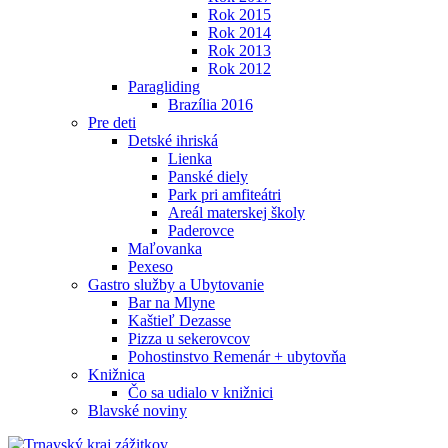
Rok 2015
Rok 2014
Rok 2013
Rok 2012
Paragliding
Brazília 2016
Pre deti
Detské ihriská
Lienka
Panské diely
Park pri amfiteátri
Areál materskej školy
Paderovce
Maľovanka
Pexeso
Gastro služby a Ubytovanie
Bar na Mlyne
Kaštieľ Dezasse
Pizza u sekerovcov
Pohostinstvo Remenár + ubytovňa
Knižnica
Čo sa udialo v knižnici
Blavské noviny