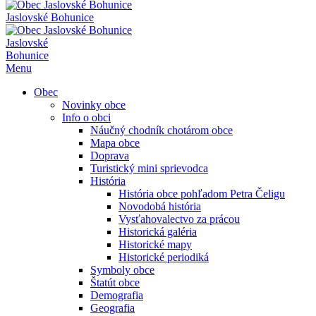
Jaslovské Bohunice
Jaslovské
Bohunice
Menu
Obec
Novinky obce
Info o obci
Náučný chodník chotárom obce
Mapa obce
Doprava
Turistický mini sprievodca
História
História obce pohľadom Petra Čeligu
Novodobá história
Vysťahovalectvo za prácou
Historická galéria
Historické mapy
Historické periodiká
Symboly obce
Štatút obce
Demografia
Geografia