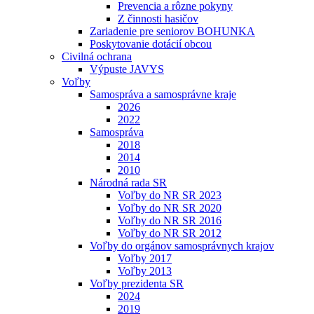
Prevencia a rôzne pokyny
Z činnosti hasičov
Zariadenie pre seniorov BOHUNKA
Poskytovanie dotácií obcou
Civilná ochrana
Výpuste JAVYS
Voľby
Samospráva a samosprávne kraje
2026
2022
Samospráva
2018
2014
2010
Národná rada SR
Voľby do NR SR 2023
Voľby do NR SR 2020
Voľby do NR SR 2016
Voľby do NR SR 2012
Voľby do orgánov samosprávnych krajov
Voľby 2017
Voľby 2013
Voľby prezidenta SR
2024
2019