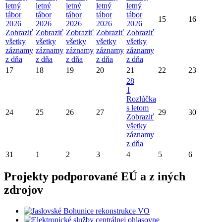
letný
letný
letný
letný
letný
tábor
tábor
tábor
tábor
tábor
15
16
2026
2026
2026
2026
2026
Zobraziť
Zobraziť
Zobraziť
Zobraziť
Zobraziť
všetky
všetky
všetky
všetky
všetky
záznamy
záznamy
záznamy
záznamy
záznamy
z dňa
z dňa
z dňa
z dňa
z dňa
17
18
19
20
21
22
23
28
1
Rozlúčka
s letom
24
25
26
27
29
30
Zobraziť
všetky
záznamy
z dňa
31
1
2
3
4
5
6
Projekty podporované EÚ a z iných
zdrojov