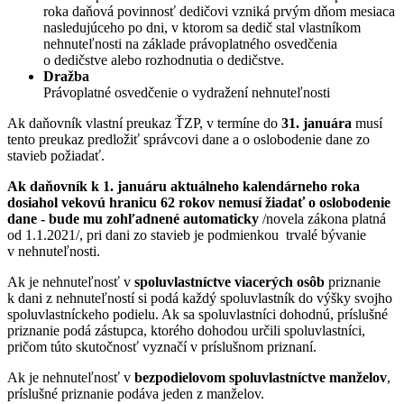
roka daňová povinnosť dedičovi vzniká prvým dňom mesiaca
nasledujúceho po dni, v ktorom sa dedič stal vlastníkom
nehnuteľnosti na základe právoplatného osvedčenia
o dedičstve alebo rozhodnutia o dedičstve.
Dražba
Právoplatné osvedčenie o vydražení nehnuteľnosti
Ak daňovník vlastní preukaz ŤZP, v termíne do
31. januára
musí
tento preukaz predložiť správcovi dane a o oslobodenie dane zo
stavieb požiadať.
Ak daňovník k 1. januáru aktuálneho kalendárneho roka
dosiahol vekovú hranicu 62 rokov nemusí žiadať o oslobodenie
dane - bude mu zohľadnené automaticky
/novela zákona platná
od 1.1.2021/, pri dani zo stavieb je podmienkou trvalé bývanie
v nehnuteľnosti.
Ak je nehnuteľnosť v
spoluvlastníctve viacerých osôb
priznanie
k dani z nehnuteľností si podá každý spoluvlastník do výšky svojho
spoluvlastníckeho podielu. Ak sa spoluvlastníci dohodnú, príslušné
priznanie podá zástupca, ktorého dohodou určili spoluvlastníci,
pričom túto skutočnosť vyznačí v príslušnom priznaní.
Ak je nehnuteľnosť v
bezpodielovom spoluvlastníctve manželov
,
príslušné priznanie podáva jeden z manželov.