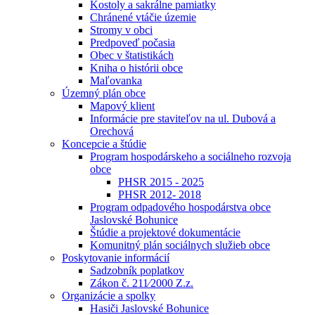
Kostoly a sakrálne pamiatky
Chránené vtáčie územie
Stromy v obci
Predpoveď počasia
Obec v štatistikách
Kniha o histórii obce
Maľovanka
Územný plán obce
Mapový klient
Informácie pre staviteľov na ul. Dubová a
Orechová
Koncepcie a štúdie
Program hospodárskeho a sociálneho rozvoja
obce
PHSR 2015 - 2025
PHSR 2012- 2018
Program odpadového hospodárstva obce
Jaslovské Bohunice
Štúdie a projektové dokumentácie
Komunitný plán sociálnych služieb obce
Poskytovanie informácií
Sadzobník poplatkov
Zákon č. 211⁄2000 Z.z.
Organizácie a spolky
Hasiči Jaslovské Bohunice