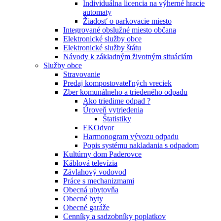
Individuálna licencia na výherné hracie
automaty
Žiadosť o parkovacie miesto
Integrované obslužné miesto občana
Elektronické služby obce
Elektronické služby štátu
Návody k základným životným situáciám
Služby obce
Stravovanie
Predaj kompostovateľných vreciek
Zber komunálneho a triedeného odpadu
Ako triedime odpad ?
Úroveň vytriedenia
Štatistiky
EKOdvor
Harmonogram vývozu odpadu
Popis systému nakladania s odpadom
Kultúrny dom Paderovce
Káblová televízia
Závlahový vodovod
Práce s mechanizmami
Obecná ubytovňa
Obecné byty
Obecné garáže
Cenníky a sadzobníky poplatkov