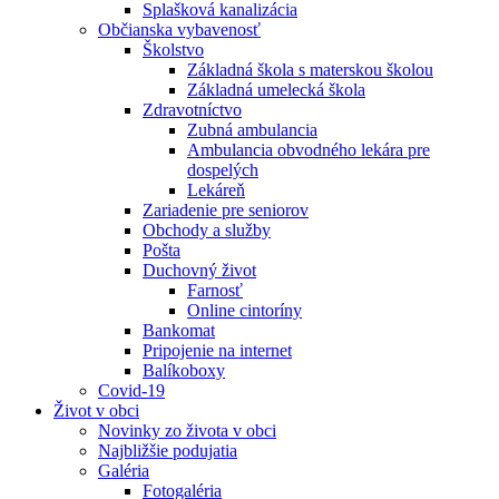
Splašková kanalizácia
Občianska vybavenosť
Školstvo
Základná škola s materskou školou
Základná umelecká škola
Zdravotníctvo
Zubná ambulancia
Ambulancia obvodného lekára pre
dospelých
Lekáreň
Zariadenie pre seniorov
Obchody a služby
Pošta
Duchovný život
Farnosť
Online cintoríny
Bankomat
Pripojenie na internet
Balíkoboxy
Covid-19
Život v obci
Novinky zo života v obci
Najbližšie podujatia
Galéria
Fotogaléria