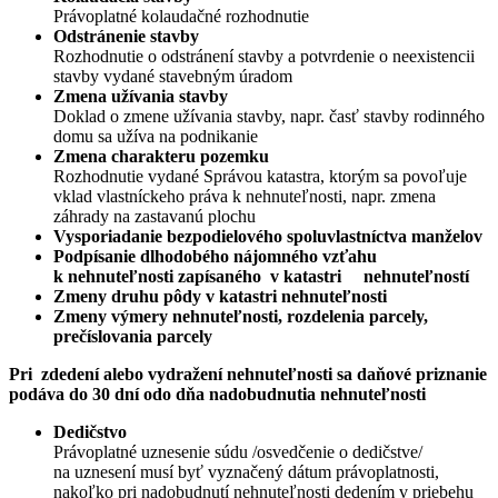
Právoplatné kolaudačné rozhodnutie
Odstránenie stavby
Rozhodnutie o odstránení stavby a potvrdenie o neexistencii
stavby vydané stavebným úradom
Zmena užívania stavby
Doklad o zmene užívania stavby, napr. časť stavby rodinného
domu sa užíva na podnikanie
Zmena charakteru pozemku
Rozhodnutie vydané Správou katastra, ktorým sa povoľuje
vklad vlastníckeho práva k nehnuteľnosti, napr. zmena
záhrady na zastavanú plochu
Vysporiadanie bezpodielového spoluvlastníctva manželov
Podpísanie dlhodobého nájomného vzťahu
k nehnuteľnosti zapísaného v katastri nehnuteľností
Zmeny druhu pôdy v katastri nehnuteľnosti
Zmeny výmery nehnuteľnosti, rozdelenia parcely,
prečíslovania parcely
Pri zdedení alebo vydražení nehnuteľnosti sa daňové priznanie
podáva do 30 dní odo dňa nadobudnutia nehnuteľnosti
Dedičstvo
Právoplatné uznesenie súdu /osvedčenie o dedičstve/
na uznesení musí byť vyznačený dátum právoplatnosti,
nakoľko pri nadobudnutí nehnuteľnosti dedením v priebehu