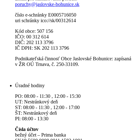
poruchy@jaslovske-bohunice.sk
číslo e-schránky E0005716050
uri schránky ico://sk/00312614
Kód obce: 507 156
IČO: 00 312 614
DIČ: 202 113 3796
IČ DPH: SK 202 113 3796
Podnikateľská činnosť Obce Jaslovské Bohunice: zapísaná
v ŽR OÚ Trnava, č. 250-33109.
Úradné hodiny
PO: 08:00 - 11:30 , 12:00 - 15:30
UT: Nestránkový deň
ST: 08:00 - 11:30 , 12:00 - 17:00
ŠT: Nestránkový deň
PI: 08:00 - 13:30
Čísla účtov
bežný účet – Prima banka