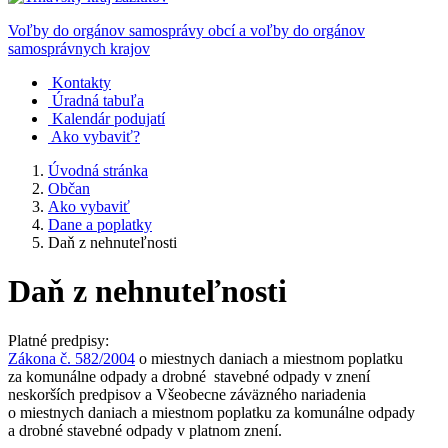
Voľby do orgánov samosprávy obcí a voľby do orgánov
samosprávnych krajov
Kontakty
Úradná tabuľa
Kalendár podujatí
Ako vybaviť?
Úvodná stránka
Občan
Ako vybaviť
Dane a poplatky
Daň z nehnuteľnosti
Daň z nehnuteľnosti
Platné predpisy:
Zákona č. 582/2004
o miestnych daniach a miestnom poplatku
za komunálne odpady a drobné stavebné odpady v znení
neskorších predpisov a Všeobecne záväzného nariadenia
o miestnych daniach a miestnom poplatku za komunálne odpady
a drobné stavebné odpady v platnom znení.