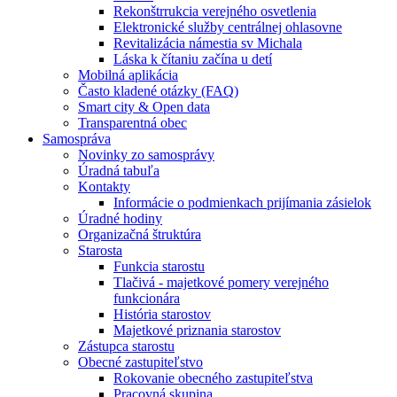
Rekonštrrukcia verejného osvetlenia
Elektronické služby centrálnej ohlasovne
Revitalizácia námestia sv Michala
Láska k čítaniu začína u detí
Mobilná aplikácia
Často kladené otázky (FAQ)
Smart city & Open data
Transparentná obec
Samospráva
Novinky zo samosprávy
Úradná tabuľa
Kontakty
Informácie o podmienkach prijímania zásielok
Úradné hodiny
Organizačná štruktúra
Starosta
Funkcia starostu
Tlačivá - majetkové pomery verejného
funkcionára
História starostov
Majetkové priznania starostov
Zástupca starostu
Obecné zastupiteľstvo
Rokovanie obecného zastupiteľstva
Pracovná skupina