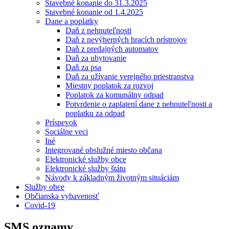
Stavebné konanie do 31.3.2025
Stavebné konanie od 1.4.2025
Dane a poplatky
Daň z nehnuteľnosti
Daň z nevýherných hracích prístrojov
Daň z predajných automatov
Daň za ubytovanie
Daň za psa
Daň za užívanie verejného priestranstva
Miestny poplatok za rozvoj
Poplatok za komunálny odpad
Potvrdenie o zaplatení dane z nehnuteľnosti a
poplatku za odpad
Príspevok
Sociálne veci
Iné
Integrované obslužné miesto občana
Elektronické služby obce
Elektronické služby štátu
Návody k základným životným situáciám
Služby obce
Občianska vybavenosť
Covid-19
SMS oznamy