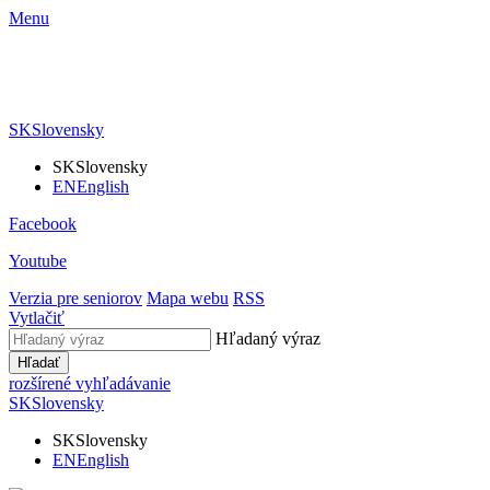
Menu
SK
Slovensky
SK
Slovensky
EN
English
Facebook
Youtube
Verzia pre seniorov
Mapa webu
RSS
Vytlačiť
Hľadaný výraz
Hľadať
rozšírené vyhľadávanie
SK
Slovensky
SK
Slovensky
EN
English