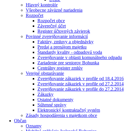
Hlavný kontrolór
Všeobecne záväzné nariadenia
Rozpočet
Rozpočet obce
Záverečný účet
Register účtovných závierok
Povinné zverejňovanie informácií
Faktúry, zmluvy a objednávky
Predaj a prenájom majetku
Štandardy kvality - odpadová voda
Zverejňovanie v oblasti komunálneho odpadu
Zariadenie pre seniorov Bohunka
Centrálny register zmlúv
Verejné obstarávanie
Zverejňovanie zákaziek v profile od 18.4.2016
Zverejňovanie zákaziek v profile od 27.2.2014
Zverejňovanie zákaziek v profile do 27.2.2014
Zákazky
Ostatné dokumenty
Súhrnné správy
Elektronický kontraktačný systém
Zásady hospodárenia s majetkom obce
Občan
Oznamy