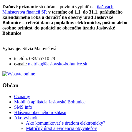
Daňové priznanie
sú občania povinní vyplniť na
tlačivách
Ministerstva financií SR
v termíne od 1.1. do 31.1. príslušného
kalendárneho roka
a doručiť na obecný úrad Jaslovské
Bohunice – referát daní a poplatkov elektronicky, poštou alebo
osobne priniesť do podateľne obecného úradu Jaslovské
Bohunice
Vybavuje: Silvia Matovičová
telefón: 033/55710 29
e-mail:
matrika@jaslovske-bohunice.sk
.
Občan
Oznamy
Mobilná aplikácia Jaslovské Bohunice
SMS info
Hlásenia obecného rozhlasu
Ako vybaviť
Ako komunikovať s úradom elektronicky?
Matričný úrad a evidencia obyvateľov