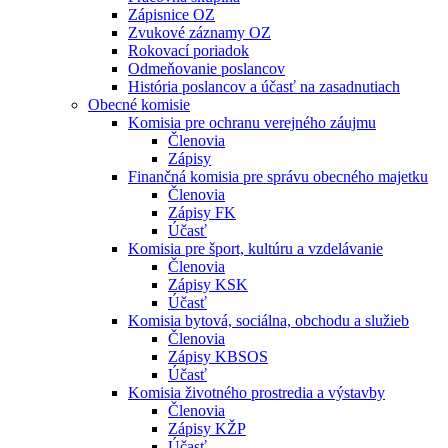
Zápisnice OZ
Zvukové záznamy OZ
Rokovací poriadok
Odmeňovanie poslancov
História poslancov a účasť na zasadnutiach
Obecné komisie
Komisia pre ochranu verejného záujmu
Členovia
Zápisy
Finančná komisia pre správu obecného majetku
Členovia
Zápisy FK
Účasť
Komisia pre šport, kultúru a vzdelávanie
Členovia
Zápisy KSK
Účasť
Komisia bytová, sociálna, obchodu a služieb
Členovia
Zápisy KBSOS
Účasť
Komisia životného prostredia a výstavby
Členovia
Zápisy KŽP
Účasť