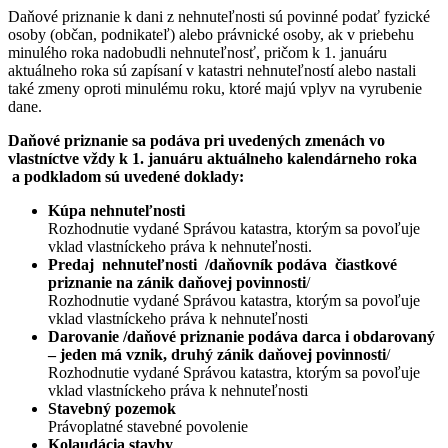
Daňové priznanie k dani z nehnuteľnosti sú povinné podať fyzické
osoby (občan, podnikateľ) alebo právnické osoby, ak v priebehu
minulého roka nadobudli nehnuteľnosť, pričom k 1. januáru
aktuálneho roka sú zapísaní v katastri nehnuteľností alebo nastali
také zmeny oproti minulému roku, ktoré majú vplyv na vyrubenie
dane.
Daňové priznanie sa podáva pri uvedených zmenách vo
vlastníctve vždy k 1. januáru aktuálneho kalendárneho roka
a podkladom sú uvedené doklady:
Kúpa nehnuteľnosti
Rozhodnutie vydané Správou katastra, ktorým sa povoľuje
vklad vlastníckeho práva k nehnuteľnosti.
Predaj nehnuteľnosti /daňovník podáva čiastkové
priznanie na zánik daňovej povinnosti
/
Rozhodnutie vydané Správou katastra, ktorým sa povoľuje
vklad vlastníckeho práva k nehnuteľnosti
Darovanie /daňové priznanie podáva darca i obdarovaný
– jeden má vznik, druhý zánik daňovej povinnosti
/
Rozhodnutie vydané Správou katastra, ktorým sa povoľuje
vklad vlastníckeho práva k nehnuteľnosti
Stavebný pozemok
Právoplatné stavebné povolenie
Kolaudácia stavby