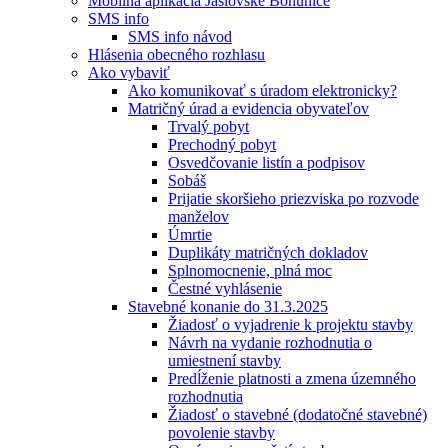
Mobilná aplikácia Jaslovské Bohunice
SMS info
SMS info návod
Hlásenia obecného rozhlasu
Ako vybaviť
Ako komunikovať s úradom elektronicky?
Matričný úrad a evidencia obyvateľov
Trvalý pobyt
Prechodný pobyt
Osvedčovanie listín a podpisov
Sobáš
Prijatie skoršieho priezviska po rozvode
manželov
Úmrtie
Duplikáty matričných dokladov
Splnomocnenie, plná moc
Čestné vyhlásenie
Stavebné konanie do 31.3.2025
Žiadosť o vyjadrenie k projektu stavby
Návrh na vydanie rozhodnutia o
umiestnení stavby
Predĺženie platnosti a zmena územného
rozhodnutia
Žiadosť o stavebné (dodatočné stavebné)
povolenie stavby