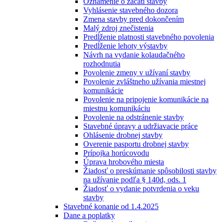
Oznámenie o začatí stavby
Vyhlásenie stavebného dozora
Zmena stavby pred dokončením
Malý zdroj znečistenia
Predĺženie platnosti stavebného povolenia
Predĺženie lehoty výstavby
Návrh na vydanie kolaudačného
rozhodnutia
Povolenie zmeny v užívaní stavby
Povolenie zvláštneho užívania miestnej
komunikácie
Povolenie na pripojenie komunikácie na
miestnu komunikáciu
Povolenie na odstránenie stavby
Stavebné úpravy a udržiavacie práce
Ohlásenie drobnej stavby
Overenie pasportu drobnej stavby
Prípojka horúcovodu
Úprava hrobového miesta
Žiadosť o preskúmanie spôsobilosti stavby
na užívanie podľa § 140d, ods. 1
Žiadosť o vydanie potvrdenia o veku
stavby
Stavebné konanie od 1.4.2025
Dane a poplatky