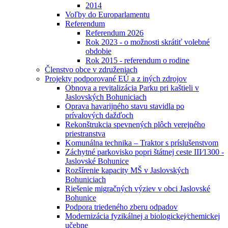
2014
Voľby do Europarlamentu
Referendum
Referendum 2026
Rok 2023 - o možnosti skrátiť volebné
obdobie
Rok 2015 - referendum o rodine
Členstvo obce v združeniach
Projekty podporované EÚ a z iných zdrojov
Obnova a revitalizácia Parku pri kaštieli v
Jaslovských Bohuniciach
Oprava havarijného stavu stavidla po
prívalových dažďoch
Rekonštrukcia spevnených plôch verejného
priestranstva
Komunálna technika – Traktor s príslušenstvom
Záchytné parkovisko popri štátnej ceste III⁄1300 -
Jaslovské Bohunice
Rozšírenie kapacity MŠ v Jaslovských
Bohuniciach
Riešenie migračných výziev v obci Jaslovské
Bohunice
Podpora triedeného zberu odpadov
Modernizácia fyzikálnej a biologickej⁄chemickej
učebne