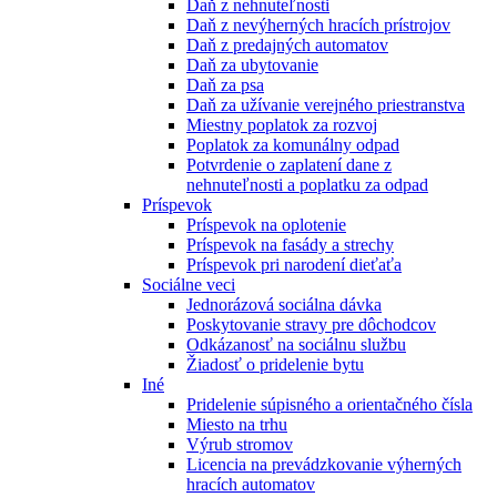
Daň z nehnuteľnosti
Daň z nevýherných hracích prístrojov
Daň z predajných automatov
Daň za ubytovanie
Daň za psa
Daň za užívanie verejného priestranstva
Miestny poplatok za rozvoj
Poplatok za komunálny odpad
Potvrdenie o zaplatení dane z
nehnuteľnosti a poplatku za odpad
Príspevok
Príspevok na oplotenie
Príspevok na fasády a strechy
Príspevok pri narodení dieťaťa
Sociálne veci
Jednorázová sociálna dávka
Poskytovanie stravy pre dôchodcov
Odkázanosť na sociálnu službu
Žiadosť o pridelenie bytu
Iné
Pridelenie súpisného a orientačného čísla
Miesto na trhu
Výrub stromov
Licencia na prevádzkovanie výherných
hracích automatov