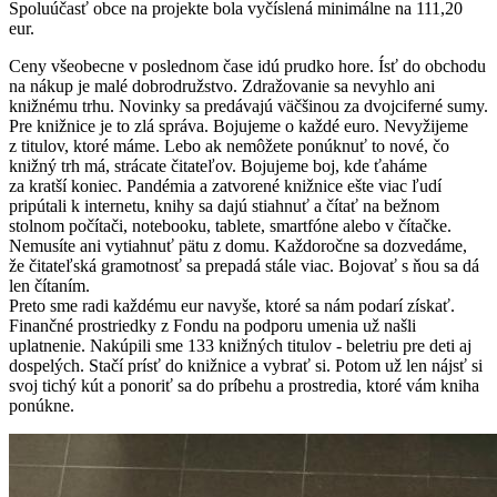
Spoluúčasť obce na projekte bola vyčíslená minimálne na 111,20
eur.
Ceny všeobecne v poslednom čase idú prudko hore. Ísť do obchodu
na nákup je malé dobrodružstvo. Zdražovanie sa nevyhlo ani
knižnému trhu. Novinky sa predávajú väčšinou za dvojciferné sumy.
Pre knižnice je to zlá správa. Bojujeme o každé euro. Nevyžijeme
z titulov, ktoré máme. Lebo ak nemôžete ponúknuť to nové, čo
knižný trh má, strácate čitateľov. Bojujeme boj, kde ťaháme
za kratší koniec. Pandémia a zatvorené knižnice ešte viac ľudí
pripútali k internetu, knihy sa dajú stiahnuť a čítať na bežnom
stolnom počítači, notebooku, tablete, smartfóne alebo v čítačke.
Nemusíte ani vytiahnuť pätu z domu. Každoročne sa dozvedáme,
že čitateľská gramotnosť sa prepadá stále viac. Bojovať s ňou sa dá
len čítaním.
Preto sme radi každému eur navyše, ktoré sa nám podarí získať.
Finančné prostriedky z Fondu na podporu umenia už našli
uplatnenie. Nakúpili sme 133 knižných titulov - beletriu pre deti aj
dospelých. Stačí prísť do knižnice a vybrať si. Potom už len nájsť si
svoj tichý kút a ponoriť sa do príbehu a prostredia, ktoré vám kniha
ponúkne.