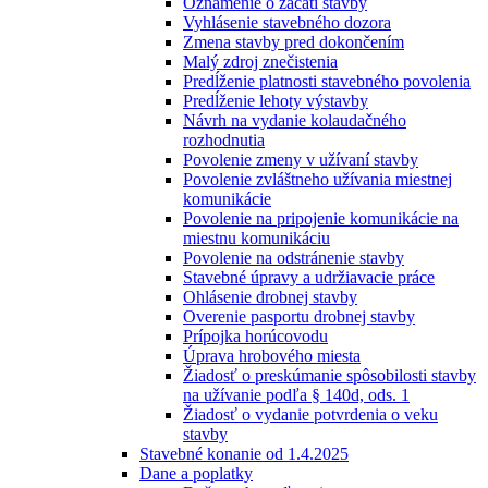
Oznámenie o začatí stavby
Vyhlásenie stavebného dozora
Zmena stavby pred dokončením
Malý zdroj znečistenia
Predĺženie platnosti stavebného povolenia
Predĺženie lehoty výstavby
Návrh na vydanie kolaudačného
rozhodnutia
Povolenie zmeny v užívaní stavby
Povolenie zvláštneho užívania miestnej
komunikácie
Povolenie na pripojenie komunikácie na
miestnu komunikáciu
Povolenie na odstránenie stavby
Stavebné úpravy a udržiavacie práce
Ohlásenie drobnej stavby
Overenie pasportu drobnej stavby
Prípojka horúcovodu
Úprava hrobového miesta
Žiadosť o preskúmanie spôsobilosti stavby
na užívanie podľa § 140d, ods. 1
Žiadosť o vydanie potvrdenia o veku
stavby
Stavebné konanie od 1.4.2025
Dane a poplatky