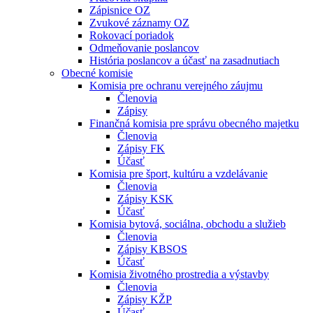
Zápisnice OZ
Zvukové záznamy OZ
Rokovací poriadok
Odmeňovanie poslancov
História poslancov a účasť na zasadnutiach
Obecné komisie
Komisia pre ochranu verejného záujmu
Členovia
Zápisy
Finančná komisia pre správu obecného majetku
Členovia
Zápisy FK
Účasť
Komisia pre šport, kultúru a vzdelávanie
Členovia
Zápisy KSK
Účasť
Komisia bytová, sociálna, obchodu a služieb
Členovia
Zápisy KBSOS
Účasť
Komisia životného prostredia a výstavby
Členovia
Zápisy KŽP
Účasť