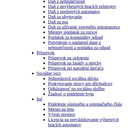
Daň z nehnuteľnosti
Daň z nevýherných hracích prístrojov
Daň z predajných automatov
Daň za ubytovanie
Daň za psa
Daň za užívanie verejného priestranstva
Miestny poplatok za rozvoj
Poplatok za komunálny odpad
Potvrdenie o zaplatení dane z
nehnuteľnosti a poplatku za odpad
Príspevok
Príspevok na oplotenie
Príspevok na fasády a strechy
Príspevok pri narodení dieťaťa
Sociálne veci
Jednorázová sociálna dávka
Poskytovanie stravy pre dôchodcov
Odkázanosť na sociálnu službu
Žiadosť o pridelenie bytu
Iné
Pridelenie súpisného a orientačného čísla
Miesto na trhu
Výrub stromov
Licencia na prevádzkovanie výherných
hracích automatov