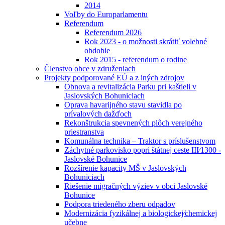
2014
Voľby do Europarlamentu
Referendum
Referendum 2026
Rok 2023 - o možnosti skrátiť volebné
obdobie
Rok 2015 - referendum o rodine
Členstvo obce v združeniach
Projekty podporované EÚ a z iných zdrojov
Obnova a revitalizácia Parku pri kaštieli v
Jaslovských Bohuniciach
Oprava havarijného stavu stavidla po
prívalových dažďoch
Rekonštrukcia spevnených plôch verejného
priestranstva
Komunálna technika – Traktor s príslušenstvom
Záchytné parkovisko popri štátnej ceste III⁄1300 -
Jaslovské Bohunice
Rozšírenie kapacity MŠ v Jaslovských
Bohuniciach
Riešenie migračných výziev v obci Jaslovské
Bohunice
Podpora triedeného zberu odpadov
Modernizácia fyzikálnej a biologickej⁄chemickej
učebne