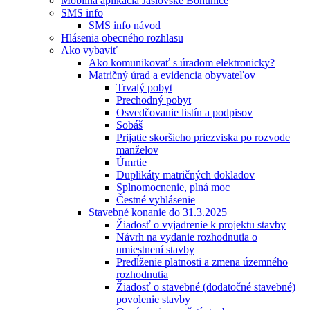
Mobilná aplikácia Jaslovské Bohunice
SMS info
SMS info návod
Hlásenia obecného rozhlasu
Ako vybaviť
Ako komunikovať s úradom elektronicky?
Matričný úrad a evidencia obyvateľov
Trvalý pobyt
Prechodný pobyt
Osvedčovanie listín a podpisov
Sobáš
Prijatie skoršieho priezviska po rozvode
manželov
Úmrtie
Duplikáty matričných dokladov
Splnomocnenie, plná moc
Čestné vyhlásenie
Stavebné konanie do 31.3.2025
Žiadosť o vyjadrenie k projektu stavby
Návrh na vydanie rozhodnutia o
umiestnení stavby
Predĺženie platnosti a zmena územného
rozhodnutia
Žiadosť o stavebné (dodatočné stavebné)
povolenie stavby