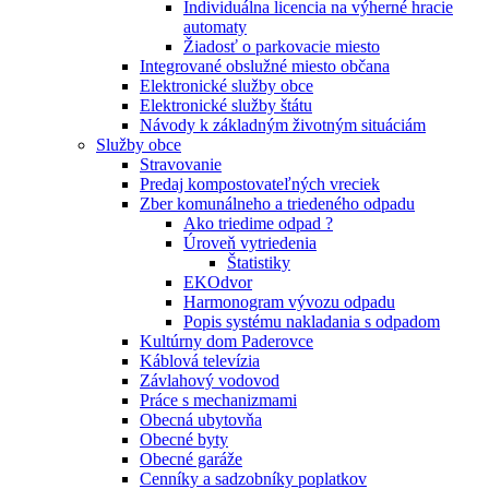
Individuálna licencia na výherné hracie
automaty
Žiadosť o parkovacie miesto
Integrované obslužné miesto občana
Elektronické služby obce
Elektronické služby štátu
Návody k základným životným situáciám
Služby obce
Stravovanie
Predaj kompostovateľných vreciek
Zber komunálneho a triedeného odpadu
Ako triedime odpad ?
Úroveň vytriedenia
Štatistiky
EKOdvor
Harmonogram vývozu odpadu
Popis systému nakladania s odpadom
Kultúrny dom Paderovce
Káblová televízia
Závlahový vodovod
Práce s mechanizmami
Obecná ubytovňa
Obecné byty
Obecné garáže
Cenníky a sadzobníky poplatkov