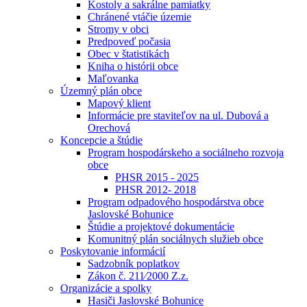
Kostoly a sakrálne pamiatky
Chránené vtáčie územie
Stromy v obci
Predpoveď počasia
Obec v štatistikách
Kniha o histórii obce
Maľovanka
Územný plán obce
Mapový klient
Informácie pre staviteľov na ul. Dubová a
Orechová
Koncepcie a štúdie
Program hospodárskeho a sociálneho rozvoja
obce
PHSR 2015 - 2025
PHSR 2012- 2018
Program odpadového hospodárstva obce
Jaslovské Bohunice
Štúdie a projektové dokumentácie
Komunitný plán sociálnych služieb obce
Poskytovanie informácií
Sadzobník poplatkov
Zákon č. 211⁄2000 Z.z.
Organizácie a spolky
Hasiči Jaslovské Bohunice