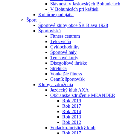
Slávnosti v Jaslovských Bohuniciach
V Bohunicách pri kaštieli
Kultúrne podujatia
Šport
Športové kluby obce ŠK Blava 1928
Športoviská
Fitness centrum
Telocvičňa
Cyklochodníky
Športové haly
Tenisové kurty
Discgolfové ihrisko
Strelnica
Vonkajšie fitness
Cenník športovísk
Kluby a združenia
Jazdecký klub AXA
Občianske združenie MEANDER
Rok 2019
Rok 2017
Rok 2014
Rok 2013
Rok 2012
Vodácko-turistický klub
Rok 2017