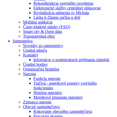
Rekonštrrukcia verejného osvetlenia
Elektronické služby centrálnej ohlasovne
Revitalizácia námestia sv Michala
Láska k čítaniu začína u detí
Mobilná aplikácia
Často kladené otázky (FAQ)
Smart city & Open data
Transparentná obec
Samospráva
Novinky zo samosprávy
Úradná tabuľa
Kontakty
Informácie o podmienkach prijímania zásielok
Úradné hodiny
Organizačná štruktúra
Starosta
Funkcia starostu
Tlačivá - majetkové pomery verejného
funkcionára
História starostov
Majetkové priznania starostov
Zástupca starostu
Obecné zastupiteľstvo
Rokovanie obecného zastupiteľstva
Pracovná skupina