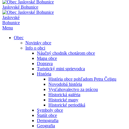
Jaslovské Bohunice
Jaslovské
Bohunice
Menu
Obec
Novinky obce
Info o obci
Náučný chodník chotárom obce
Mapa obce
Doprava
Turistický mini sprievodca
História
História obce pohľadom Petra Čeligu
Novodobá história
Vysťahovalectvo za prácou
Historická galéria
Historické mapy
Historické periodiká
Symboly obce
Štatút obce
Demografia
Geografia