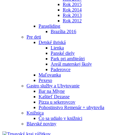
Rok 2015
Rok 2014
Rok 2013
Rok 2012
Paragliding
Brazília 2016
Pre deti
Detské ihriská
Lienka
Panské diely
Park pri amfiteátri
Areál materskej školy
Paderovce
Maľovanka
Pexeso
Gastro služby a Ubytovanie
Bar na Mlyne
Kaštieľ Dezasse
Pizza u sekerovcov
Pohostinstvo Remenár + ubytovňa
Knižnica
Čo sa udialo v knižnici
Blavské noviny