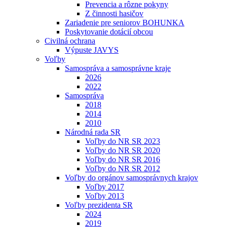
Prevencia a rôzne pokyny
Z činnosti hasičov
Zariadenie pre seniorov BOHUNKA
Poskytovanie dotácií obcou
Civilná ochrana
Výpuste JAVYS
Voľby
Samospráva a samosprávne kraje
2026
2022
Samospráva
2018
2014
2010
Národná rada SR
Voľby do NR SR 2023
Voľby do NR SR 2020
Voľby do NR SR 2016
Voľby do NR SR 2012
Voľby do orgánov samosprávnych krajov
Voľby 2017
Voľby 2013
Voľby prezidenta SR
2024
2019