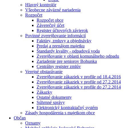
Hlavný kontrolór
Všeobecne záväzné nariadenia
Rozpočet
Rozpočet obce
Záverečný účet
Register účtovných závierok
Povinné zverejňovanie informácií
Faktúry, zmluvy a objednávky
Predaj a prenájom majetku
Štandardy kvality - odpadová voda
Zverejňovanie v oblasti komunálneho odpadu
Zariadenie pre seniorov Bohunka
Centrálny register zmlúv
Verejné obstarávanie
Zverejňovanie zákaziek v profile od 18.4.2016
Zverejňovanie zákaziek v profile od 27.2.2014
Zverejňovanie zákaziek v profile do 27.2.2014
Zákazky
Ostatné dokumenty
Súhrnné správy
Elektronický kontraktačný systém
Zásady hospodárenia s majetkom obce
Občan
Oznamy