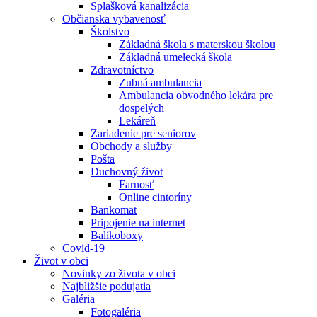
Splašková kanalizácia
Občianska vybavenosť
Školstvo
Základná škola s materskou školou
Základná umelecká škola
Zdravotníctvo
Zubná ambulancia
Ambulancia obvodného lekára pre
dospelých
Lekáreň
Zariadenie pre seniorov
Obchody a služby
Pošta
Duchovný život
Farnosť
Online cintoríny
Bankomat
Pripojenie na internet
Balíkoboxy
Covid-19
Život v obci
Novinky zo života v obci
Najbližšie podujatia
Galéria
Fotogaléria