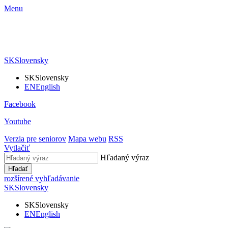
Menu
SK
Slovensky
SK
Slovensky
EN
English
Facebook
Youtube
Verzia pre seniorov
Mapa webu
RSS
Vytlačiť
Hľadaný výraz
Hľadať
rozšírené vyhľadávanie
SK
Slovensky
SK
Slovensky
EN
English