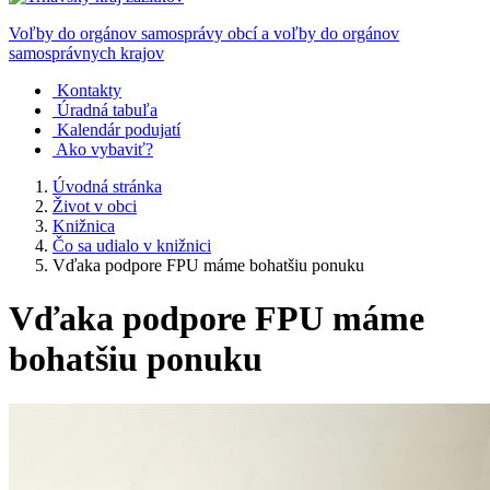
Voľby do orgánov samosprávy obcí a voľby do orgánov
samosprávnych krajov
Kontakty
Úradná tabuľa
Kalendár podujatí
Ako vybaviť?
Úvodná stránka
Život v obci
Knižnica
Čo sa udialo v knižnici
Vďaka podpore FPU máme bohatšiu ponuku
Vďaka podpore FPU máme
bohatšiu ponuku