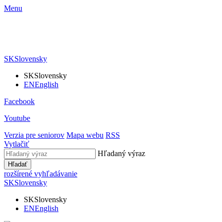
Menu
SK
Slovensky
SK
Slovensky
EN
English
Facebook
Youtube
Verzia pre seniorov
Mapa webu
RSS
Vytlačiť
Hľadaný výraz
Hľadať
rozšírené vyhľadávanie
SK
Slovensky
SK
Slovensky
EN
English