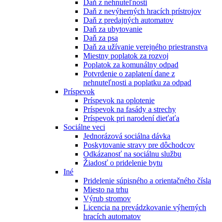
Daň z nehnuteľnosti
Daň z nevýherných hracích prístrojov
Daň z predajných automatov
Daň za ubytovanie
Daň za psa
Daň za užívanie verejného priestranstva
Miestny poplatok za rozvoj
Poplatok za komunálny odpad
Potvrdenie o zaplatení dane z
nehnuteľnosti a poplatku za odpad
Príspevok
Príspevok na oplotenie
Príspevok na fasády a strechy
Príspevok pri narodení dieťaťa
Sociálne veci
Jednorázová sociálna dávka
Poskytovanie stravy pre dôchodcov
Odkázanosť na sociálnu službu
Žiadosť o pridelenie bytu
Iné
Pridelenie súpisného a orientačného čísla
Miesto na trhu
Výrub stromov
Licencia na prevádzkovanie výherných
hracích automatov