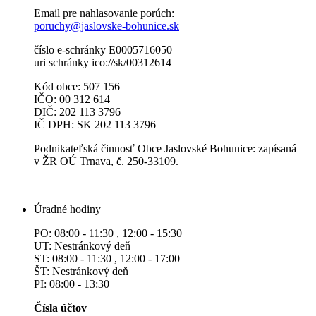
Email pre nahlasovanie porúch:
poruchy@jaslovske-bohunice.sk
číslo e-schránky E0005716050
uri schránky ico://sk/00312614
Kód obce: 507 156
IČO: 00 312 614
DIČ: 202 113 3796
IČ DPH: SK 202 113 3796
Podnikateľská činnosť Obce Jaslovské Bohunice: zapísaná
v ŽR OÚ Trnava, č. 250-33109.
Úradné hodiny
PO: 08:00 - 11:30 , 12:00 - 15:30
UT: Nestránkový deň
ST: 08:00 - 11:30 , 12:00 - 17:00
ŠT: Nestránkový deň
PI: 08:00 - 13:30
Čísla účtov