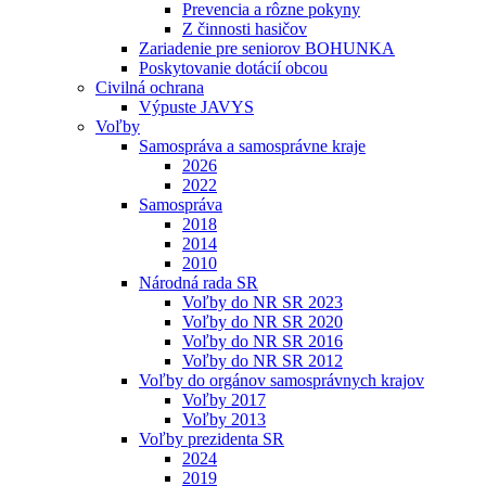
Prevencia a rôzne pokyny
Z činnosti hasičov
Zariadenie pre seniorov BOHUNKA
Poskytovanie dotácií obcou
Civilná ochrana
Výpuste JAVYS
Voľby
Samospráva a samosprávne kraje
2026
2022
Samospráva
2018
2014
2010
Národná rada SR
Voľby do NR SR 2023
Voľby do NR SR 2020
Voľby do NR SR 2016
Voľby do NR SR 2012
Voľby do orgánov samosprávnych krajov
Voľby 2017
Voľby 2013
Voľby prezidenta SR
2024
2019