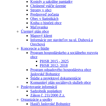
Kostoly a sakrálne pamiatky
Chránené vtáčie územie
Stromy v obci
Predpoveď počasia
Obec v štatistikách
Kniha o histórii obce
Maľovanka
Územný plán obce
Mapový klient
Informácie pre staviteľov na ul. Dubová a
Orechová
Koncepcie a štúdie
Program hospodárskeho a sociálneho rozvoja
obce
PHSR 2015 - 2025
PHSR 2012- 2018
Program odpadového hospodárstva obce
Jaslovské Bohunice
Štúdie a projektové dokumentácie
Komunitný plán sociálnych služieb obce
Poskytovanie informácií
Sadzobník poplatkov
Zákon č. 211⁄2000 Z.z.
Organizácie a spolky
Hasiči Jaslovské Bohunice