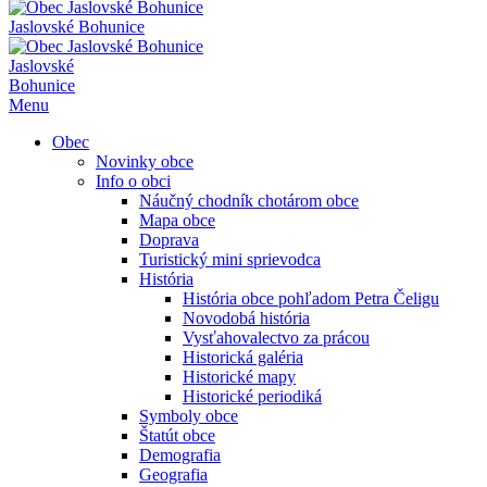
Jaslovské Bohunice
Jaslovské
Bohunice
Menu
Obec
Novinky obce
Info o obci
Náučný chodník chotárom obce
Mapa obce
Doprava
Turistický mini sprievodca
História
História obce pohľadom Petra Čeligu
Novodobá história
Vysťahovalectvo za prácou
Historická galéria
Historické mapy
Historické periodiká
Symboly obce
Štatút obce
Demografia
Geografia