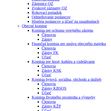
Zápisnice OZ
Zvukové záznamy OZ
Rokovací poriadok
Odmeňovanie poslancov
História poslancov a účasť na zasadnutiach
Obecné komisie
Komisia pre ochranu verejného záujmu
Členovia
Zápisy
Finančná komisia pre správu obecného majetku
Členovia
Zápisy FK
Účasť
Komisia pre šport, kultúru a vzdelávanie
Členovia
Zápisy KSK
Účasť
Komisia bytová, sociálna, obchodu a služieb
Členovia
Zápisy KBSOS
Účasť
Komisia životného prostredia a výstavby
Členovia
Zápisy KŽP
Účasť