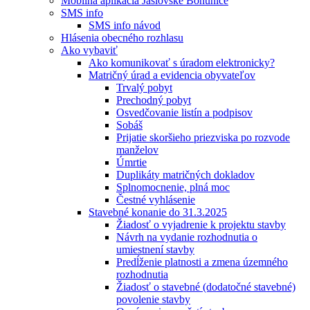
Mobilná aplikácia Jaslovské Bohunice
SMS info
SMS info návod
Hlásenia obecného rozhlasu
Ako vybaviť
Ako komunikovať s úradom elektronicky?
Matričný úrad a evidencia obyvateľov
Trvalý pobyt
Prechodný pobyt
Osvedčovanie listín a podpisov
Sobáš
Prijatie skoršieho priezviska po rozvode
manželov
Úmrtie
Duplikáty matričných dokladov
Splnomocnenie, plná moc
Čestné vyhlásenie
Stavebné konanie do 31.3.2025
Žiadosť o vyjadrenie k projektu stavby
Návrh na vydanie rozhodnutia o
umiestnení stavby
Predĺženie platnosti a zmena územného
rozhodnutia
Žiadosť o stavebné (dodatočné stavebné)
povolenie stavby