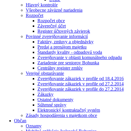
Hlavný kontrolór
Všeobecne záväzné nariadenia
Rozpočet
Rozpočet obce
Záverečný účet
Register účtovných závierok
Povinné zverejňovanie informácií
Faktúry, zmluvy a objednávky
Predaj a prenájom majetku
Štandardy kvality - odpadová voda
Zverejňovanie v oblasti komunálneho odpadu
Zariadenie pre seniorov Bohunka
Centrálny register zmlúv
Verejné obstarávanie
Zverejňovanie zákaziek v profile od 18.4.2016
Zverejňovanie zákaziek v profile od 27.2.2014
Zverejňovanie zákaziek v profile do 27.2.2014
Zákazky
Ostatné dokumenty
Súhrnné správy
Elektronický kontraktačný systém
Zásady hospodárenia s majetkom obce
Občan
Oznamy