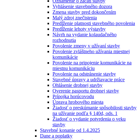
Oznámenie o začatí stavby
Vyhlásenie stavebného dozora
Zmena stavby pred dokončením
Malý zdroj znečistenia
Predĺženie platnosti stavebného povolenia
Predĺženie lehoty výstavby
Návrh na vydanie kolaudačného
rozhodnutia
Povolenie zmeny v užívaní stavby
Povolenie zvláštneho užívania miestnej
komunikácie
Povolenie na pripojenie komunikácie na
miestnu komunikáciu
Povolenie na odstránenie stavby
Stavebné úpravy a udržiavacie práce
Ohlásenie drobnej stavby
Overenie pasportu drobnej stavby
Prípojka horúcovodu
Úprava hrobového miesta
Žiadosť o preskúmanie spôsobilosti stavby
na užívanie podľa § 140d, ods. 1
Žiadosť o vydanie potvrdenia o veku
stavby
Stavebné konanie od 1.4.2025
Dane a poplatky