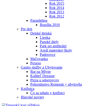
Rok 2015
Rok 2014
Rok 2013
Rok 2012
Paragliding
Brazília 2016
Pre deti
Detské ihriská
Lienka
Panské diely
Park pri amfiteátri
Areál materskej školy
Paderovce
Maľovanka
Pexeso
Gastro služby a Ubytovanie
Bar na Mlyne
Kaštieľ Dezasse
Pizza u sekerovcov
Pohostinstvo Remenár + ubytovňa
Knižnica
Čo sa udialo v knižnici
Blavské noviny