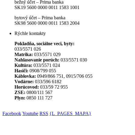
bežný účet – Prima banka
SK19 5600 0000 0011 1583 1001
bytový účet – Prima banka
SK98 5600 0000 0011 1583 2004
Rýchle kontakty
Pokladňa, sociálne veci, byty:
033/5571 026
Matrika:
033/5571 029
Nahlasovanie porúch:
033/5571 030
Kultúra:
033/5571 024
Hasiči:
0908/799 055
Káblovka:
0949/866 751, 0915/706 055
Vodárne:
033/596 6182
Horúcovod:
033/59 72 955
ZSE:
0800/111 567
Plyn:
0850 111 727
Facebook
Youtube
RSS
{L_PAGES_MAPA}