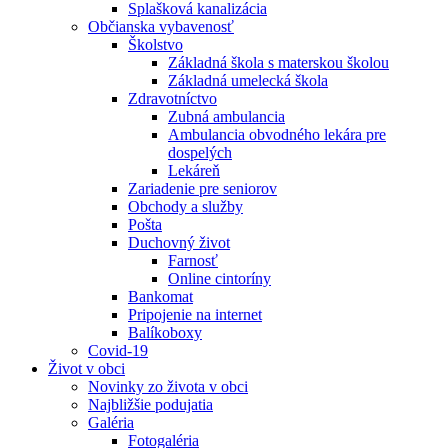
Splašková kanalizácia
Občianska vybavenosť
Školstvo
Základná škola s materskou školou
Základná umelecká škola
Zdravotníctvo
Zubná ambulancia
Ambulancia obvodného lekára pre
dospelých
Lekáreň
Zariadenie pre seniorov
Obchody a služby
Pošta
Duchovný život
Farnosť
Online cintoríny
Bankomat
Pripojenie na internet
Balíkoboxy
Covid-19
Život v obci
Novinky zo života v obci
Najbližšie podujatia
Galéria
Fotogaléria