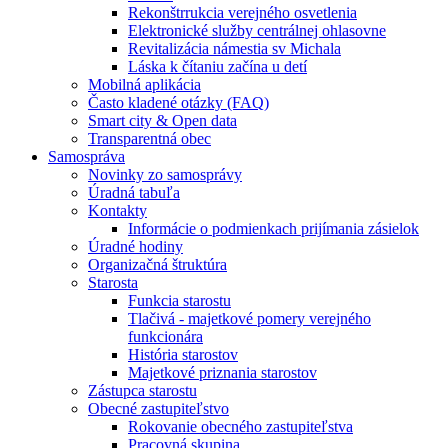
Rekonštrrukcia verejného osvetlenia
Elektronické služby centrálnej ohlasovne
Revitalizácia námestia sv Michala
Láska k čítaniu začína u detí
Mobilná aplikácia
Často kladené otázky (FAQ)
Smart city & Open data
Transparentná obec
Samospráva
Novinky zo samosprávy
Úradná tabuľa
Kontakty
Informácie o podmienkach prijímania zásielok
Úradné hodiny
Organizačná štruktúra
Starosta
Funkcia starostu
Tlačivá - majetkové pomery verejného
funkcionára
História starostov
Majetkové priznania starostov
Zástupca starostu
Obecné zastupiteľstvo
Rokovanie obecného zastupiteľstva
Pracovná skupina