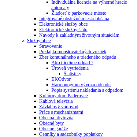
Individuálna licencia na výherné hracie
automaty
Žiadosť o parkovacie miesto
Integrované obslužné miesto občana
Elektronické služby obce
Elektronické služby štátu
Návody k základným životným situáciám
Služby obce
Stravovanie
Predaj kompostovateľných vreciek
Zber komunálneho a triedeného odpadu
Ako triedime odpad ?
Úroveň vytriedenia
Štatistiky
EKOdvor
Harmonogram vývozu odpadu
Popis systému nakladania s odpadom
Kultúrny dom Paderovce
Káblová televízia
Závlahový vodovod
Práce s mechanizmami
Obecná ubytovňa
Obecné byty
Obecné garáže
Cenníky a sadzobníky poplatkov