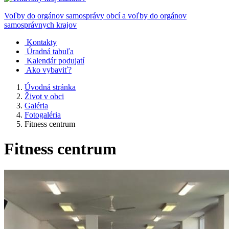
Voľby do orgánov samosprávy obcí a voľby do orgánov
samosprávnych krajov
Kontakty
Úradná tabuľa
Kalendár podujatí
Ako vybaviť?
Úvodná stránka
Život v obci
Galéria
Fotogaléria
Fitness centrum
Fitness centrum