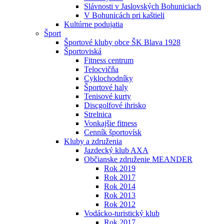
Slávnosti v Jaslovských Bohuniciach
V Bohunicách pri kaštieli
Kultúrne podujatia
Šport
Športové kluby obce ŠK Blava 1928
Športoviská
Fitness centrum
Telocvičňa
Cyklochodníky
Športové haly
Tenisové kurty
Discgolfové ihrisko
Strelnica
Vonkajšie fitness
Cenník športovísk
Kluby a združenia
Jazdecký klub AXA
Občianske združenie MEANDER
Rok 2019
Rok 2017
Rok 2014
Rok 2013
Rok 2012
Vodácko-turistický klub
Rok 2017